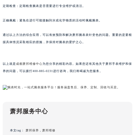
甘肃省兰州市七里河区西津西路16号兰州中心写字楼21层2102室（需提前预约）
定期检查：定期检查腕表是否需要进行专业维护或清洁。
重庆市解放碑渝中区民权路28号英利国际金融中心写字楼20层01室（需提前预约）
正确佩戴：避免在进行可能接触到水或化学物质的活动时佩戴腕表。
黑龙江省大庆市萨尔图区会战大街萧邦售后服务中心（需提前预约）
黑龙江省鹤岗市向阳区红军路萧邦售后服务中心（需提前预约）
通过以上方法的综合应用，可以有效预防和解决萧邦腕表表针变色的问题。重要的是要根
黑龙江省黑河市爱辉区中央街萧邦售后服务中心（需提前预约）
据具体情况采取相应的措施，并保持对腕表的爱护之心。
黑龙江省鸡西市鸡冠区红军路萧邦售后服务中心（需提前预约）
黑龙江省佳木斯市向阳区长安路萧邦售后服务中心（需提前预约）
以上就是
成都萧邦维修中心
为您分享的精彩内容。如果您还有其他关于萧邦手表维护和保
黑龙江省牡丹江市东安区太平路萧邦售后服务中心（需提前预约）
养的问题，可以拨打400-885-0231进行咨询，我们将竭诚为您服务。
黑龙江省七台河市桃山区大同街萧邦售后服务中心（需提前预约）
黑龙江省齐齐哈尔市龙沙区龙华路萧邦售后服务中心（需提前预约）
黑龙江省双鸭山市尖山区新兴大街萧邦售后服务中心（需提前预约）
黑龙江省绥化市北林区新华街与康庄路交叉口萧邦售后服务中心（需提前预约）
黑龙江省伊春市伊美区通河路萧邦售后服务中心（需提前预约）
萧邦服务中心
吉林省白城市洮北区明仁南街萧邦售后服务中心（需提前预约）
吉林省白山市浑江区浑江大街萧邦售后服务中心（需提前预约）
本文tag：
萧邦保养
，
萧邦维修
吉林省吉林市船营区河南街萧邦售后服务中心（需提前预约）