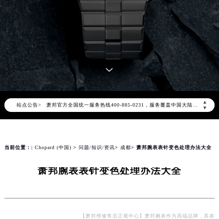
2026年8月萧邦中国区售后服务网络优化升级公告
2026年8月萧邦全国官方售后客户服务热线：400-885-0231
▲
站点公告>
萧邦官方全国统一服务热线400-885-0231，服务覆盖中国大陆、香港、澳门、台湾全部区域（非大陆需加拨“+86”）
▼
2026年8月萧邦售后服务中心最新网点地址：
北京市朝阳区建国门外大街甲6号华熙国际中心写字楼D座11层1102室（北京总部）（需提前预约）
北京市东城区东长安街1号东方广场写字楼W3座6层602室（需提前预约）
当前位置：
| Chopard (中国)
>
问题/知识/资讯
>
成都
> 萧邦腕表表针变色处理办法大全
天津市和平区赤峰道136号天津国际金融中心写字楼26层2603室（需提前预约）
萧邦腕表表针变色处理办法大全
上海市徐汇区虹桥路3号港汇中心写字楼2座37层3705室（需提前预约）
上海市黄浦区南京东路299号宏伊国际广场写字楼8层806室（需提前预约）
南京市秦淮区中山南路1号（新街口）南京中心写字楼22层C1-1室（需提前预约）
常州市新北区龙锦路1590号现代传媒中心写字楼5号楼10层1008室（需提前预约）
【萧邦维修售后正规中心】萧邦腕表作为高端品牌，其表