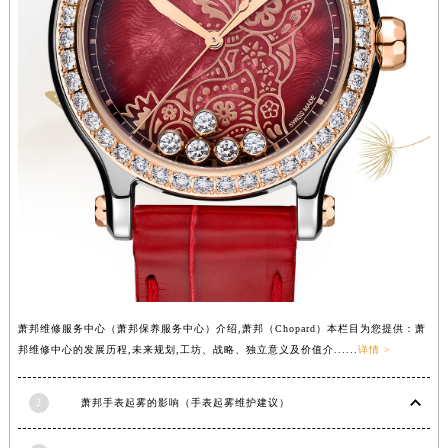
内蒙古自治区锡林郭勒盟市锡林浩特市光明街与额尔敦路交叉口萧邦售后服务中心（需提前预约）
内蒙古自治区兴安盟市乌兰浩特市兴安大街萧邦售后服务中心（需提前预约）
山西省大同市平城区迎宾街萧邦售后服务中心（需提前预约）
山西省晋城市城区黄华街萧邦售后服务中心（需提前预约）
山西省晋中市榆次区顺城街萧邦售后服务中心（需提前预约）
山西省临汾市尧都区解放路萧邦售后服务中心（需提前预约）
山西省吕梁市离石区永宁中路与建设街交叉口萧邦售后服务中心（需提前预约）
山西省朔州市朔城区怡西路与鄯阳西街交汇处萧邦售后服务中心（需提前预约）
山西省忻州市忻府区和平东街与七一南路交叉口萧邦售后服务中心（需提前预约）
山西省阳泉市郊区平阳东街与新城大道交叉口萧邦售后服务中心（需提前预约）
山西省运城市盐湖区河东街萧邦售后服务中心（需提前预约）
山西省长治市潞州区英雄中路萧邦售后服务中心（需提前预约）
萧邦维修服务中心（萧邦保养服务中心）介绍,萧邦（Chopard）本栏目为您提供：萧
邦维修中心的发展历程,未来规划,工坊、战略、独立意义及价值介......
详情 >
山西省太原市迎泽区迎泽街道解放路15号亨得利名表维修授权店3楼萧邦售后服务中心（需提前预约）
天津市和平区赤峰道136号天津国际金融中心26层2603室萧邦售后服务中心（需提前预约）
2
萧邦手表起雾的影响（手表起雾维护建议）
安徽省安庆市迎江区人民路萧邦售后服务中心（需提前预约）
安徽省蚌埠市蚌山区淮河路萧邦售后服务中心（需提前预约）