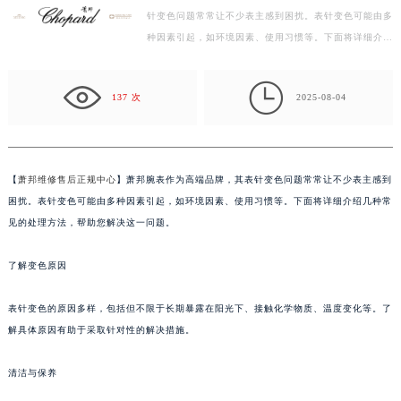
针变色问题常常让不少表主感到困扰。表针变色可能由多
徐州市鼓楼区淮海东路29号苏宁广场IFC国际金融中心写字楼35层3508室（需提前预约）
种因素引起，如环境因素、使用习惯等。下面将详细介绍
扬州市邗江区国展路29号星耀天地写字楼1号楼18层1803室（需提前预约）
几种常见的处理方法，帮助您解决这一问题。 了解变
盐城市盐都区世纪大道5号盐城金融城写字楼1号楼16层1604室（需提前预约）
色…

泰州市海陵区永定东路399号置地商务中心东塔写字楼（华润万象城）17层1706室（需提前预约）
137 次
2025-08-04
宁波市江北区大闸南路500号来福士广场办公楼20层2009室（需提前预约）
杭州市上城区钱江路1366号华润大厦写字楼A座5层503-5室（需提前预约）
金华市金东区东市南街777号金华万达广场写字楼4号楼22层2209室（需提前预约）
【
萧邦维修售后正规中心
】萧邦腕表作为高端品牌，其表针变色问题常常让不少表主感到
绍兴市越城区胜利东路379号世茂天际中心写字楼8层805室（需提前预约）
困扰。表针变色可能由多种因素引起，如环境因素、使用习惯等。下面将详细介绍几种常
嘉兴市南湖区广益路705号嘉兴世界贸易中心写字楼A座13层1304室（需提前预约）
见的处理方法，帮助您解决这一问题。
南昌市红谷滩新区红谷中大道998号绿地双子塔（中央广场）A1座办公楼14层07室（需提前预约）
了解变色原因
济南市历下区经十路11111号华润中心写字楼（万象城）15层1508室（需提前预约）
广州市天河区天河路230号万菱汇国际中心写字楼A塔7层704室（需提前预约）
表针变色的原因多样，包括但不限于长期暴露在阳光下、接触化学物质、温度变化等。了
广州市越秀区环市东路371-375号世界贸易中心大厦南塔写字楼15层07室（需提前预约）
解具体原因有助于采取针对性的解决措施。
深圳市罗湖区深南东路5001号华润大厦写字楼17层1701室（需提前预约）
惠州市惠城区江北文昌一路7号华贸大厦写字楼1座30层05室（需提前预约）
清洁与保养
厦门市思明区湖滨东路95号华润大厦写字楼B座11层1104室（需提前预约）