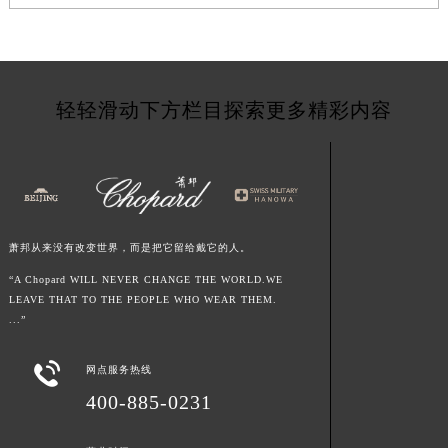
江西省景德镇市珠山区珠山中路萧邦售后服务中心（需提前预约）
江西省九江市浔阳区浔阳路萧邦售后服务中心（需提前预约）
江西省南昌市红谷滩新区红谷中大道998号绿地双子塔（中央广场）A1座办公楼14层1407室萧邦售后服务中心（需提前预约）
江西省萍乡市安源区萍安北大道与康庄路交叉口萧邦售后服务中心（需提前预约）
轻轻滑动下方栏目探索更多精彩内容
江西省上饶市信州区滨江西路萧邦售后服务中心（需提前预约）
江西省新余市渝水区北湖西路萧邦售后服务中心（需提前预约）
江西省宜春市袁州区中山中路萧邦售后服务中心（需提前预约）
江西省鹰潭市月湖区胜利东路萧邦售后服务中心（需提前预约）
山东省德州市德城区东风中路萧邦售后服务中心（需提前预约）
萧邦从来没有改变世界，而是把它留给戴它的人。
山东省东营市东营区济南路萧邦售后服务中心（需提前预约）
“A Chopard WILL NEVER CHANGE THE WORLD.WE
山东省济南市历下区经十路11111号华润中心写字楼（万象城）15层1508室萧邦售后服务中心（需提前预约）
LEAVE THAT TO THE PEOPLE WHO WEAR THEM.
...”
山东省济宁市任城区太白楼路萧邦售后服务中心（需提前预约）
山东省莱芜市文化南路8号银座商城名表维修一楼名表维修萧邦售后服务中心（需提前预约）

网点服务热线
山东省临沂市兰山区解放路萧邦售后服务中心（需提前预约）
400-885-0231
山东省日照市东港区烟台路萧邦售后服务中心（需提前预约）
山东省泰安市泰山区财源街道泰山大街萧邦售后服务中心（需提前预约）