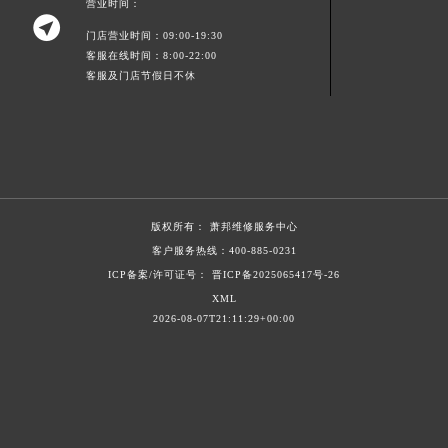
营业时间：

山东省威海市环翠区新威海路89号振华商厦一楼名表维修萧邦售后服务中心（需提前预约）
门店营业时间：09:00-19:30
山东省潍坊市奎文区东风东街萧邦售后服务中心（需提前预约）
客服在线时间：8:00-22:00
山东省枣庄市滕州市北辛路与善国路交叉口萧邦售后服务中心（需提前预约）
客服及门店节假日不休
山东省淄博市张店区金晶大道萧邦售后服务中心（需提前预约）
上海市黄浦区南京东路299号宏伊国际广场写字楼8层806室萧邦售后服务中心（需提前预约）
上海市徐汇区虹桥路3号港汇中心2座37层3705室萧邦售后服务中心（需提前预约）
浙江省杭州市上城区钱江路1366号华润大厦A座5层503-5室萧邦售后服务中心（需提前预约）
浙江省湖州市吴兴区劳动路萧邦售后服务中心（需提前预约）
版权所有：
萧邦维修服务中心
浙江省嘉兴市南湖区广益路705号嘉兴世界贸易中心A座13层1304室萧邦售后服务中心（需提前预约）
客户服务热线：
400-885-0231
浙江省金华市金东区东市南街777号金华万达广场4号楼22楼2209室萧邦售后服务中心（需提前预约）
ICP备案/许可证号： 晋ICP备2025065417号-26
XML
浙江省丽水市莲都区解放街萧邦售后服务中心（需提前预约）
2026-08-07T21:11:29+00:00
浙江省宁波市江北区大闸南路500号来福士广场办公楼20层2009室萧邦售后服务中心（需提前预约）
浙江省衢州市柯城区上街萧邦售后服务中心（需提前预约）
浙江省绍兴市越城区胜利东路379号世茂天际中心写字楼8层805室萧邦售后服务中心（需提前预约）
浙江省舟山市定海区解放东路萧邦售后服务中心（需提前预约）
澳门特别行政区大堂区议事亭前地（新马路）萧邦售后服务中心（需提前预约）