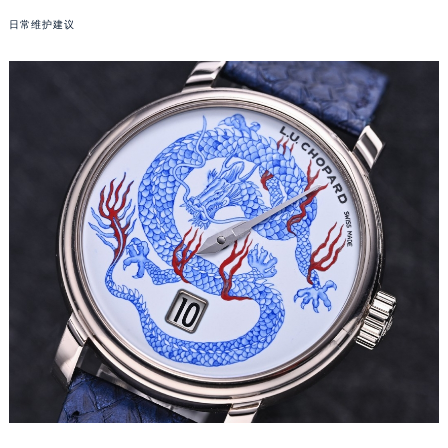
苏州市苏州工业园区星港街199号苏州中心办公楼C座22层08室（需提前预约）
日常维护建议
武汉市江汉区解放大道686号世界贸易大厦38层09室（需提前预约）
南宁市青秀区金湖路59号地王大厦12楼1224室（需提前预约）
合肥市蜀山区潜山路111号万象城华润大厦B座12楼03室（需提前预约）
泉州市丰泽区宝洲路729号浦西万达中心写字楼A座7楼709室（需提前预约）
青岛市南区山东路6号华润大厦B座22层04室（需提前预约）
烟台市芝罘区胜利路139号万达金融中心A座907室（需提前预约）
长春市朝阳区西安大路727号中银大厦A座(旺进大厦)18层09室（需提前预约）
贵阳市南明区都司高架桥路33号亨特国际金融中心14楼14D（需提前预约）
昆明市盘龙区北京路928号同德昆明广场写字楼10层06室（需提前预约）
石家庄市长安区中山东路39号勒泰中心写字楼B座13层07室（需提前预约）
西安市碑林区南关正街88号华侨城长安国际中心E座6楼10室（需提前预约）
海口市龙华区金贸东路5号海口华润大厦B座17层1707室（需提前预约）
唐山市路南区新华东道100号万达广场写字楼A座10层1002室（需提前预约）
台州市椒江区东海大道1800号腾达中心东1幢20楼2002室（需提前预约）
内蒙古自治区呼和浩特市玉泉区大学西街70号华润万象城写字楼（鄂尔多斯大厦）23层2326室（需提前预约）