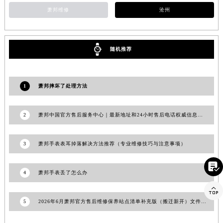
福建省莆田市城厢区霞林街道荔华东大道萧邦售后服务中心（需提前预约）
萧邦维修
沧州
福建省三明市三元区东乾二路萧邦售后服务中心（需提前预约）
福建省漳州市龙文区步港路萧邦售后服务中心（需提前预约）
随机推荐
江苏省常州市新北区龙锦路1590号现代传媒中心5号楼10层1008室萧邦售后服务中心（需提前预约）
江苏省淮安市清江浦区淮海北路萧邦售后服务中心（需提前预约）
江苏省连云港市海州区通灌北路萧邦售后服务中心（需提前预约）
1
萧邦摔坏了处理方法
江苏省南京市秦淮区中山南路1号南京中心22层22-C1-C3室萧邦售后服务中心（需提前预约）
江苏省宿迁市宿城区西湖路萧邦售后服务中心（需提前预约）
2
萧邦中国官方售后服务中心｜最新地址和24小时售后电话权威信息声明（2026年7月更新）
江苏省泰州市海陵区永定东路399号置地商务中心东塔（华润万象城）17层1706室萧邦售后服务中心（需提前预约）
江苏省徐州市鼓楼区淮海东路29号苏宁广场IFC国际金融中心35层3508室萧邦售后服务中心（需提前预约）
3
萧邦手表表耳掉落解决方法推荐（专业维修技巧与注意事项）
江苏省盐城市盐都区世纪大道5号盐城金融城写字楼1号楼16层1604室萧邦售后服务中心（需提前预约）
江苏省扬州市邗江区国展路29号星耀天地写字楼1号楼18层1803室萧邦售后服务中心（需提前预约）

4
萧邦手表丢了怎么办
江苏省镇江市京口区中山东路萧邦售后服务中心（需提前预约）

江西省抚州市临川区赣东大道萧邦售后服务中心（需提前预约）
5
2026年6月萧邦官方售后维修保养站点清单补充版（搬迁新开）文件发布
江西省赣州市章贡区文清路萧邦售后服务中心（需提前预约）
江西省吉安市吉州区井冈山大道萧邦售后服务中心（需提前预约）