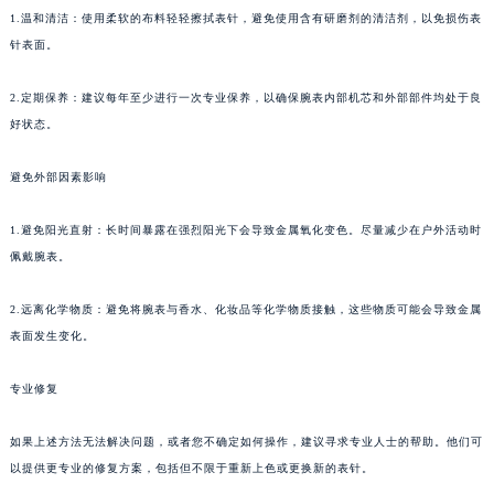
1.温和清洁：使用柔软的布料轻轻擦拭表针，避免使用含有研磨剂的清洁剂，以免损伤表
福州市鼓楼区五四路128-1号恒力城写字楼15层03室（需提前预约）
针表面。
成都市锦江区人民东路6号SAC东原中心写字楼24层2406B室（需提前预约）
重庆市江北区观音桥步行街2号融恒时代广场写字楼9层902室（需提前预约）
2.定期保养：建议每年至少进行一次专业保养，以确保腕表内部机芯和外部部件均处于良
长沙市芙蓉区定王台街道建湘路393号世茂环球金融中心写字楼（芙蓉广场）10层13室（需提前预约）
好状态。
郑州市二七区铭功路10号华润大厦写字楼29层2905室（需提前预约）
太原市迎泽区解放路15号亨得利名表服务中心（品牌授权店）3层整层（需提前预约）
避免外部因素影响
沈阳市沈河区中街路137号亨得利名表服务中心（品牌授权店）1层整层（需提前预约）
1.避免阳光直射：长时间暴露在强烈阳光下会导致金属氧化变色。尽量减少在户外活动时
沈阳市沈河区中街路83号亨得利名表服务中心（品牌授权店）1层整层（需提前预约）
佩戴腕表。
乌鲁木齐市天山区红山路26号时代广场（CCMALL）C座17层17-B（需提前预约）
温州市鹿城区锦绣路1067号置信广场10层1015室（需提前预约）
2.远离化学物质：避免将腕表与香水、化妆品等化学物质接触，这些物质可能会导致金属
哈尔滨市道里区友谊西路600号富力中心T2座写字楼29层03室（需提前预约）
表面发生变化。
大连市中山区人民路15号国际金融大厦7层G室（需提前预约）
专业修复
佛山市禅城区季华五路57号万科金融中心C座12层1205室（需提前预约）
东莞市东城街道鸿福东路1号民盈国贸中心T1写字楼9层907室（需提前预约）
如果上述方法无法解决问题，或者您不确定如何操作，建议寻求专业人士的帮助。他们可
无锡市梁溪区人民中路139号恒隆广场写字楼1座11层1104室（需提前预约）
以提供更专业的修复方案，包括但不限于重新上色或更换新的表针。
南通市崇川区工农路57号圆融广场写字楼16层1603室（需提前预约）