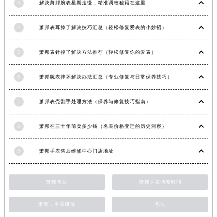
3
解决萧邦腕表星期走慢，精准调校秘籍在这里
安徽省亳州市谯城区魏武大道萧邦售后服务中心（需提前预约）
安徽省池州市贵池区长江路萧邦售后服务中心（需提前预约）
4
萧邦表耳掉了解决技巧汇总（轻松修复爱表的小妙招）
安徽省滁州市琅琊区南谯北路萧邦售后服务中心（需提前预约）
安徽省阜阳市颍州区颍州北路萧邦售后服务中心（需提前预约）
5
萧邦表针掉了解决方法推荐（轻松修复你的爱表）
安徽省淮北市相山区淮海路萧邦售后服务中心（需提前预约）
6
萧邦腕表摔坏解决办法汇总（专业修复与日常保养技巧）
安徽省淮南市田家庵区国庆中路萧邦售后服务中心（需提前预约）
安徽省黄山市屯溪区黄山西路萧邦售后服务中心（需提前预约）
7
萧邦表壳割手处理方法（保养与修复技巧指南）
安徽省六安市金安区解放中路萧邦售后服务中心（需提前预约）
安徽省马鞍山市雨山区湖南西路萧邦售后服务中心（需提前预约）
8
萧邦在三十年前卖多少钱（名表价格变迁的历史洞察）
安徽省宿州市埇桥区人民中路萧邦售后服务中心（需提前预约）
安徽省铜陵市铜官区石城大道萧邦售后服务中心（需提前预约）
9
萧邦手表售后维修中心门店地址
安徽省芜湖市镜湖区中山路步行街萧邦售后服务中心（需提前预约）
安徽省宣城市宣州区叠嶂西路萧邦售后服务中心（需提前预约）
萧邦售后
萧邦手表调整时间
福建省龙岩市新罗区九一南路萧邦售后服务中心（需提前预约）
福建省南平市建阳区人民西路萧邦售后服务中心（需提前预约）
萧邦，手表维修
包头
福建省宁德市蕉城区天湖东路萧邦售后服务中心（需提前预约）