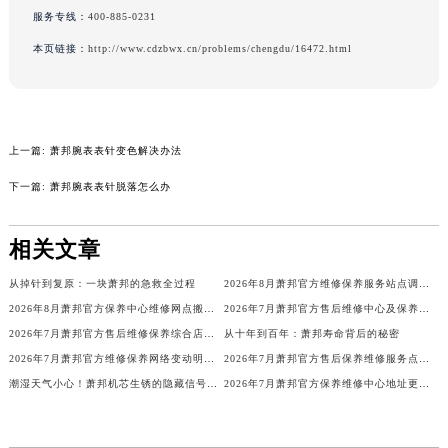
服务专线：
400-885-0231
吉林省辽源市龙山区人民大街萧邦售后服务中心（需提前预约）
吉林省梅河口市新华街道梅河大街萧邦售后服务中心（需提前预约）
本页链接：
http://www.cdzbwx.cn/problems/chengdu/16472.html
吉林省四平市铁东区紫气大路与南九经街交汇处萧邦售后服务中心（需提前预约）
吉林省松原市宁江区五环大街萧邦售后服务中心（需提前预约）
吉林省通化市东昌区环通乡江南大街萧邦售后服务中心（需提前预约）
上一篇:
萧邦腕表表针变色解决办法
吉林省延边市延吉市解放路萧邦售后服务中心（需提前预约）
下一篇:
萧邦腕表表针脱落怎么办
辽宁省鞍山市铁东区站前街萧邦售后服务中心（需提前预约）
辽宁省本溪市平山区胜利路萧邦售后服务中心（需提前预约）
相关文章
辽宁省朝阳市双塔区新华路萧邦售后服务中心（需提前预约）
辽宁省丹东市振兴区七经街萧邦售后服务中心（需提前预约）
从掉针到复原：一块萧邦的急救全过程
2026年8月萧邦官方维修保养服务站点调整补充定稿（迁址新增）发布
辽宁省抚顺市新抚区东一路萧邦售后服务中心（需提前预约）
2026年8月萧邦官方保养中心维修网点搬迁及新增补充确认终稿
2026年7月萧邦官方售后维修中心及保养点迁址新设补充一览表文件正式公开
辽宁省阜新市海州区解放大街萧邦售后服务中心（需提前预约）
2026年7月萧邦官方售后维修保养综合店迁址与新开补充最终汇总
从十年到百年：萧邦寿命背后的秘密
辽宁省葫芦岛市连山区中央路萧邦售后服务中心（需提前预约）
2026年7月萧邦官方维修保养网络变动明细（含搬迁及新设）
2026年7月萧邦官方售后保养维修服务点迁址与新增网点
辽宁省锦州市古塔区中央大街萧邦售后服务中心（需提前预约）
潮湿天气小心！萧邦机芯生锈的隐藏信号你注意到了吗？
2026年7月萧邦官方保养维修中心地址更新及新开站点补充汇总文件对外发布
辽宁省辽阳市白塔区新运大街萧邦售后服务中心（需提前预约）
辽宁省盘锦市兴隆台区石油大街萧邦售后服务中心（需提前预约）