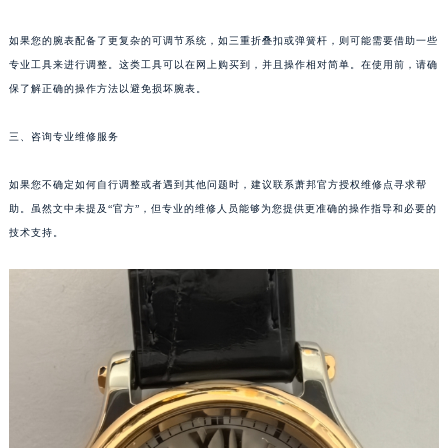
郑州市二七区铭功路10号华润大厦写字楼29层2905室（需提前预约）
如果您的腕表配备了更复杂的可调节系统，如三重折叠扣或弹簧杆，则可能需要借助一些
太原市迎泽区解放路15号亨得利名表服务中心（品牌授权店）3层整层（需提前预约）
专业工具来进行调整。这类工具可以在网上购买到，并且操作相对简单。在使用前，请确
沈阳市沈河区中街路137号亨得利名表服务中心（品牌授权店）1层整层（需提前预约）
保了解正确的操作方法以避免损坏腕表。
沈阳市沈河区中街路83号亨得利名表服务中心（品牌授权店）1层整层（需提前预约）
乌鲁木齐市天山区红山路26号时代广场（CCMALL）C座17层17-B（需提前预约）
三、咨询专业维修服务
温州市鹿城区锦绣路1067号置信广场10层1015室（需提前预约）
如果您不确定如何自行调整或者遇到其他问题时，建议联系萧邦官方授权维修点寻求帮
哈尔滨市道里区友谊西路600号富力中心T2座写字楼29层03室（需提前预约）
助。虽然文中未提及“官方”，但专业的维修人员能够为您提供更准确的操作指导和必要的
大连市中山区人民路15号国际金融大厦7层G室（需提前预约）
技术支持。
佛山市禅城区季华五路57号万科金融中心C座12层1205室（需提前预约）
东莞市东城街道鸿福东路1号民盈国贸中心T1写字楼9层907室（需提前预约）
无锡市梁溪区人民中路139号恒隆广场写字楼1座11层1104室（需提前预约）
南通市崇川区工农路57号圆融广场写字楼16层1603室（需提前预约）
苏州市苏州工业园区星港街199号苏州中心办公楼C座22层08室（需提前预约）
武汉市江汉区解放大道686号世界贸易大厦38层09室（需提前预约）
南宁市青秀区金湖路59号地王大厦12楼1224室（需提前预约）
合肥市蜀山区潜山路111号万象城华润大厦B座12楼03室（需提前预约）