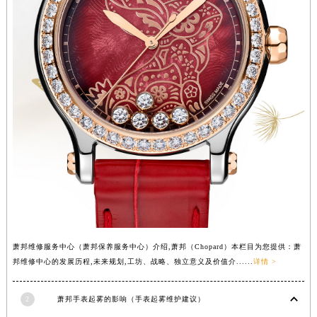
山西省晋中市榆次区顺城街萧邦售后服务中心（需提前预约）
山西省临汾市尧都区解放路萧邦售后服务中心（需提前预约）
山西省吕梁市离石区永宁中路与建设街交叉口萧邦售后服务中心（需提前预约）
山西省朔州市朔城区怡西路与鄯阳西街交汇处萧邦售后服务中心（需提前预约）
山西省忻州市忻府区和平东街与七一南路交叉口萧邦售后服务中心（需提前预约）
山西省阳泉市郊区平阳东街与新城大道交叉口萧邦售后服务中心（需提前预约）
山西省运城市盐湖区河东街萧邦售后服务中心（需提前预约）
山西省长治市潞州区英雄中路萧邦售后服务中心（需提前预约）
山西省太原市迎泽区迎泽街道解放路15号亨得利名表维修授权店3楼萧邦售后服务中心（需提前预约）
天津市和平区赤峰道136号天津国际金融中心26层2603室萧邦售后服务中心（需提前预约）
安徽省安庆市迎江区人民路萧邦售后服务中心（需提前预约）
安徽省蚌埠市蚌山区淮河路萧邦售后服务中心（需提前预约）
萧邦维修服务中心（萧邦保养服务中心）介绍,萧邦（Chopard）本栏目为您提供：萧
安徽省亳州市谯城区魏武大道萧邦售后服务中心（需提前预约）
邦维修中心的发展历程,未来规划,工坊、战略、独立意义及价值介......
详情 >
安徽省池州市贵池区长江路萧邦售后服务中心（需提前预约）
安徽省滁州市琅琊区南谯北路萧邦售后服务中心（需提前预约）
2
萧邦手表起雾的影响（手表起雾维护建议）
安徽省阜阳市颍州区颍州北路萧邦售后服务中心（需提前预约）