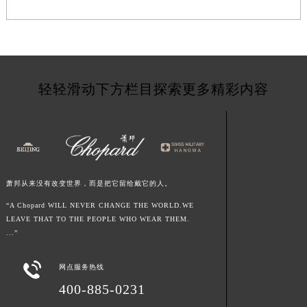
江西省上饶市信州区滨江西路萧邦售后服务中心（需提前预约）
江西省新余市渝水区北湖西路萧邦售后服务中心（需提前预约）
江西省宜春市袁州区中山中路萧邦售后服务中心（需提前预约）
江西省鹰潭市月湖区胜利东路萧邦售后服务中心（需提前预约）
轻轻滑动下方栏目探索更多精彩内容
山东省德州市德城区东风中路萧邦售后服务中心（需提前预约）
山东省东营市东营区济南路萧邦售后服务中心（需提前预约）
山东省济南市历下区经十路11111号华润中心写字楼（万象城）15层1508室萧邦售后服务中心（需提前预约）
山东省济宁市任城区太白楼路萧邦售后服务中心（需提前预约）
山东省莱芜市文化南路8号银座商城名表维修一楼名表维修萧邦售后服务中心（需提前预约）
萧邦从来没有改变世界，而是把它留给戴它的人。
山东省临沂市兰山区解放路萧邦售后服务中心（需提前预约）
山东省日照市东港区烟台路萧邦售后服务中心（需提前预约）
“A Chopard WILL NEVER CHANGE THE WORLD.WE
LEAVE THAT TO THE PEOPLE WHO WEAR THEM.
山东省泰安市泰山区财源街道泰山大街萧邦售后服务中心（需提前预约）
...”
山东省威海市环翠区新威海路89号振华商厦一楼名表维修萧邦售后服务中心（需提前预约）
山东省潍坊市奎文区东风东街萧邦售后服务中心（需提前预约）

网点服务热线
山东省枣庄市滕州市北辛路与善国路交叉口萧邦售后服务中心（需提前预约）
400-885-0231
山东省淄博市张店区金晶大道萧邦售后服务中心（需提前预约）