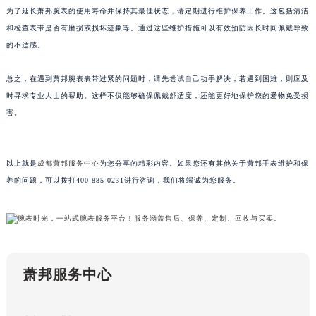
为了延长萧邦腕表的使用寿命并保持其最佳状态，请定期进行维护保养工作。这包括清洁
黑龙江省黑河市爱辉区中央街萧邦售后服务中心（需提前预约）
和检查表带是否有磨损或损坏迹象等。通过这些维护措施可以有效预防因长时间佩戴导致
黑龙江省鸡西市鸡冠区红军路萧邦售后服务中心（需提前预约）
的不适感。
黑龙江省佳木斯市向阳区长安路萧邦售后服务中心（需提前预约）
黑龙江省牡丹江市东安区太平路萧邦售后服务中心（需提前预约）
总之，在遇到萧邦腕表表带过紧的问题时，请先尝试自己动手解决；若遇到困难，则应及
黑龙江省七台河市桃山区大同街萧邦售后服务中心（需提前预约）
时寻求专业人士的帮助。这样不仅能够确保佩戴舒适度，还能更好地保护您的爱物免受损
黑龙江省齐齐哈尔市龙沙区龙华路萧邦售后服务中心（需提前预约）
害。
黑龙江省双鸭山市尖山区新兴大街萧邦售后服务中心（需提前预约）
黑龙江省绥化市北林区新华街与康庄路交叉口萧邦售后服务中心（需提前预约）
以上就是
成都萧邦服务中心
为您分享的精彩内容。如果您还有其他关于萧邦手表维护和保
黑龙江省伊春市伊美区通河路萧邦售后服务中心（需提前预约）
养的问题，可以拨打400-885-0231进行咨询，我们将竭诚为您服务。
吉林省白城市洮北区明仁南街萧邦售后服务中心（需提前预约）
吉林省白山市浑江区浑江大街萧邦售后服务中心（需提前预约）
吉林省吉林市船营区河南街萧邦售后服务中心（需提前预约）
吉林省辽源市龙山区人民大街萧邦售后服务中心（需提前预约）
吉林省梅河口市新华街道梅河大街萧邦售后服务中心（需提前预约）
萧邦服务中心
吉林省四平市铁东区紫气大路与南九经街交汇处萧邦售后服务中心（需提前预约）
吉林省松原市宁江区五环大街萧邦售后服务中心（需提前预约）