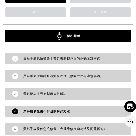
江苏省淮安市清江浦区淮海北路萧邦售后服务中心（需提前预约）
沧州
萧邦售后
江苏省连云港市海州区通灌北路萧邦售后服务中心（需提前预约）
江苏省南京市秦淮区中山南路1号南京中心22层22-C1-C3室萧邦售后服务中心（需提前预约）
江苏省宿迁市宿城区西湖路萧邦售后服务中心（需提前预约）
随机推荐
江苏省泰州市海陵区永定东路399号置地商务中心东塔（华润万象城）17层1706室萧邦售后服务中心（需提前预约）
江苏省徐州市鼓楼区淮海东路29号苏宁广场IFC国际金融中心35层3508室萧邦售后服务中心（需提前预约）
江苏省盐城市盐都区世纪大道5号盐城金融城写字楼1号楼16层1604室萧邦售后服务中心（需提前预约）
1
高端手表也怕磕碰！萧邦表蒙损坏后的正确应对方式
江苏省扬州市邗江区国展路29号星耀天地写字楼1号楼18层1803室萧邦售后服务中心（需提前预约）
江苏省镇江市京口区中山东路萧邦售后服务中心（需提前预约）
2
萧邦手表磕碰摔坏该如何处理（修复方法与注意事项）
江西省抚州市临川区赣东大道萧邦售后服务中心（需提前预约）
江西省赣州市章贡区文清路萧邦售后服务中心（需提前预约）
3
萧邦腕表表壳有划痕如何解决
江西省吉安市吉州区井冈山大道萧邦售后服务中心（需提前预约）

江西省景德镇市珠山区珠山中路萧邦售后服务中心（需提前预约）
4
萧邦腕表星期不前进的解决方法
江西省九江市浔阳区浔阳路萧邦售后服务中心（需提前预约）

江西省南昌市红谷滩新区红谷中大道998号绿地双子塔（中央广场）A1座办公楼14层1407室萧邦售后服务中心（需提前预约）
5
萧邦手表偷停怎么修复（专业维修指南与常见问题解答）
江西省萍乡市安源区萍安北大道与康庄路交叉口萧邦售后服务中心（需提前预约）