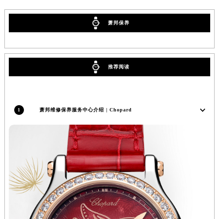
北京市朝阳区建国门外大街甲6号华熙国际中心D座11层1102室萧邦售后服务中心（北京总部）（需提前预约）
萧邦保养
北京市东城区东长安街1号王府井东方广场W3座6层602室萧邦售后服务中心（需提前预约）
河北省保定市竞秀区朝阳北大街北国先天下萧邦售后服务中心（需提前预约）
内蒙古自治区阿拉善盟市左旗土尔扈特大街萧邦售后服务中心（需提前预约）
内蒙古自治区巴彦淖尔市临河区新华街萧邦售后服务中心（需提前预约）
推荐阅读
内蒙古自治区包头市青山区幸福路甲3号王府井百货名表维修萧邦售后服务中心（需提前预约）
内蒙古自治区赤峰市红山区哈达街萧邦售后服务中心（需提前预约）
内蒙古自治区鄂尔多斯市东胜区伊金霍洛街萧邦售后服务中心（需提前预约）
1
萧邦维修保养服务中心介绍 | Chopard
内蒙古自治区呼伦贝尔市海拉尔区中央街萧邦售后服务中心（需提前预约）
内蒙古自治区通辽市科尔沁区明仁大街萧邦售后服务中心（需提前预约）
内蒙古自治区乌海市海勃湾区人民南路萧邦售后服务中心（需提前预约）
内蒙古自治区乌兰察布市集宁区恩和大街萧邦售后服务中心（需提前预约）
内蒙古自治区锡林郭勒盟市锡林浩特市光明街与额尔敦路交叉口萧邦售后服务中心（需提前预约）
内蒙古自治区兴安盟市乌兰浩特市兴安大街萧邦售后服务中心（需提前预约）
山西省大同市平城区迎宾街萧邦售后服务中心（需提前预约）
山西省晋城市城区黄华街萧邦售后服务中心（需提前预约）