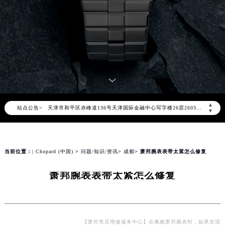
2026年8月萧邦中国区售后服务网络优化升级公告
2026年8月萧邦全国官方售后客户服务热线：400-885-0231
萧邦官方全国统一服务热线400-885-0231，服务覆盖中国大陆、香港、澳门、台湾全部区域（非大陆需加拨“+86”）
2026年8月萧邦售后服务中心最新网点地址：
北京市朝阳区建国门外大街甲6号华熙国际中心写字楼D座11层1102室（北京总部）（需提前预约）
北京市东城区东长安街1号东方广场写字楼W3座6层602室（需提前预约）
▲
站点公告>
天津市和平区赤峰道136号天津国际金融中心写字楼26层2603室（需提前预约）
▼
上海市徐汇区虹桥路3号港汇中心写字楼2座37层3705室（需提前预约）
上海市黄浦区南京东路299号宏伊国际广场写字楼8层806室（需提前预约）
南京市秦淮区中山南路1号（新街口）南京中心写字楼22层C1-1室（需提前预约）
当前位置：
| Chopard (中国)
>
问题/知识/资讯
>
成都
> 萧邦腕表表带太紧怎么修复
常州市新北区龙锦路1590号现代传媒中心写字楼5号楼10层1008室（需提前预约）
萧邦腕表表带太紧怎么修复
徐州市鼓楼区淮海东路29号苏宁广场IFC国际金融中心写字楼35层3508室（需提前预约）
扬州市邗江区国展路29号星耀天地写字楼1号楼18层1803室（需提前预约）
盐城市盐都区世纪大道5号盐城金融城写字楼1号楼16层1604室（需提前预约）
泰州市海陵区永定东路399号置地商务中心东塔写字楼（华润万象城）17层1706室（需提前预约）
【萧邦售后维修服务中心】在佩戴萧邦腕表时，如果发现