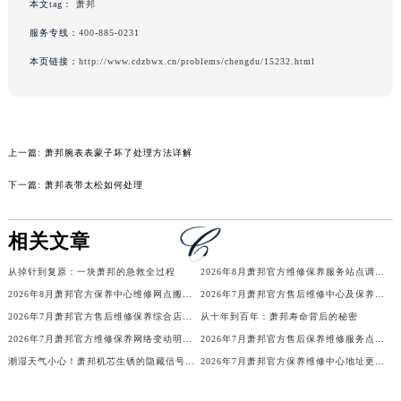
本文tag：
萧邦
吉林省通化市东昌区环通乡江南大街萧邦售后服务中心（需提前预约）
服务专线：
400-885-0231
吉林省延边市延吉市解放路萧邦售后服务中心（需提前预约）
本页链接：
http://www.cdzbwx.cn/problems/chengdu/15232.html
辽宁省鞍山市铁东区站前街萧邦售后服务中心（需提前预约）
辽宁省本溪市平山区胜利路萧邦售后服务中心（需提前预约）
辽宁省朝阳市双塔区新华路萧邦售后服务中心（需提前预约）
辽宁省丹东市振兴区七经街萧邦售后服务中心（需提前预约）
上一篇:
萧邦腕表表蒙子坏了处理方法详解
辽宁省抚顺市新抚区东一路萧邦售后服务中心（需提前预约）
下一篇:
萧邦表带太松如何处理
辽宁省阜新市海州区解放大街萧邦售后服务中心（需提前预约）
辽宁省葫芦岛市连山区中央路萧邦售后服务中心（需提前预约）
相关文章
辽宁省锦州市古塔区中央大街萧邦售后服务中心（需提前预约）
辽宁省辽阳市白塔区新运大街萧邦售后服务中心（需提前预约）
从掉针到复原：一块萧邦的急救全过程
2026年8月萧邦官方维修保养服务站点调整补充定稿（迁址新增）发布
辽宁省盘锦市兴隆台区石油大街萧邦售后服务中心（需提前预约）
2026年8月萧邦官方保养中心维修网点搬迁及新增补充确认终稿
2026年7月萧邦官方售后维修中心及保养点迁址新设补充一览表文件正式公开
2026年7月萧邦官方售后维修保养综合店迁址与新开补充最终汇总
从十年到百年：萧邦寿命背后的秘密
辽宁省铁岭市银州区南马路萧邦售后服务中心（需提前预约）
2026年7月萧邦官方维修保养网络变动明细（含搬迁及新设）
2026年7月萧邦官方售后保养维修服务点迁址与新增网点
辽宁省营口市站前区市府路与渤海大街交叉口萧邦售后服务中心（需提前预约）
潮湿天气小心！萧邦机芯生锈的隐藏信号你注意到了吗？
2026年7月萧邦官方保养维修中心地址更新及新开站点补充汇总文件对外发布
辽宁省沈阳市沈河区中街路137号亨得利名表维修授权店1楼萧邦售后服务中心（需提前预约）
辽宁省沈阳市沈河区中街路83号亨得利名表维修授权店1楼萧邦售后服务中心（需提前预约）