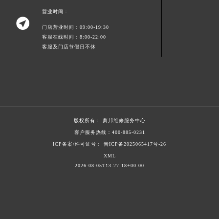
上海市黄浦区南京东路299号宏伊国际广场写字楼8层806室萧邦售后服务中心（需提前预约）
营业时间：

上海市徐汇区虹桥路3号港汇中心2座37层3705室萧邦售后服务中心（需提前预约）
门店营业时间：09:00-19:30
浙江省杭州市上城区钱江路1366号华润大厦A座5层503-5室萧邦售后服务中心（需提前预约）
客服在线时间：8:00-22:00
客服及门店节假日不休
浙江省湖州市吴兴区劳动路萧邦售后服务中心（需提前预约）
浙江省嘉兴市南湖区广益路705号嘉兴世界贸易中心A座13层1304室萧邦售后服务中心（需提前预约）
浙江省金华市金东区东市南街777号金华万达广场4号楼22楼2209室萧邦售后服务中心（需提前预约）
浙江省丽水市莲都区解放街萧邦售后服务中心（需提前预约）
浙江省宁波市江北区大闸南路500号来福士广场办公楼20层2009室萧邦售后服务中心（需提前预约）
浙江省衢州市柯城区上街萧邦售后服务中心（需提前预约）
版权所有：
萧邦维修服务中心
客户服务热线：
400-885-0231
浙江省绍兴市越城区胜利东路379号世茂天际中心写字楼8层805室萧邦售后服务中心（需提前预约）
ICP备案/许可证号： 晋ICP备2025065417号-26
浙江省舟山市定海区解放东路萧邦售后服务中心（需提前预约）
XML
澳门特别行政区大堂区议事亭前地（新马路）萧邦售后服务中心（需提前预约）
2026-08-05T13:27:18+00:00
澳门特别行政区风顺堂区南湾大马路萧邦售后服务中心（需提前预约）
澳门特别行政区花地玛堂区关闸广场萧邦售后服务中心（需提前预约）
澳门特别行政区花王堂区大三巴商圈萧邦售后服务中心（需提前预约）
澳门特别行政区嘉模堂区官也街萧邦售后服务中心（需提前预约）