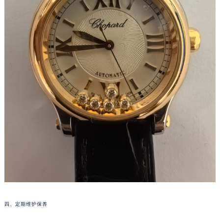
泉州市丰泽区宝洲路729号浦西万达中心写字楼A座7楼709室（需提前预约）
青岛市南区山东路6号华润大厦B座22层04室（需提前预约）
烟台市芝罘区胜利路139号万达金融中心A座907室（需提前预约）
长春市朝阳区西安大路727号中银大厦A座(旺进大厦)18层09室（需提前预约）
贵阳市南明区都司高架桥路33号亨特国际金融中心14楼14D（需提前预约）
昆明市盘龙区北京路928号同德昆明广场写字楼10层06室（需提前预约）
石家庄市长安区中山东路39号勒泰中心写字楼B座13层07室（需提前预约）
西安市碑林区南关正街88号华侨城长安国际中心E座6楼10室（需提前预约）
海口市龙华区金贸东路5号海口华润大厦B座17层1707室（需提前预约）
唐山市路南区新华东道100号万达广场写字楼A座10层1002室（需提前预约）
台州市椒江区东海大道1800号腾达中心东1幢20楼2002室（需提前预约）
内蒙古自治区呼和浩特市玉泉区大学西街70号华润万象城写字楼（鄂尔多斯大厦）23层2326室（需提前预约）
甘肃省兰州市七里河区西津西路16号兰州中心写字楼21层2102室（需提前预约）
重庆市解放碑渝中区民权路28号英利国际金融中心写字楼20层01室（需提前预约）
黑龙江省大庆市萨尔图区会战大街萧邦售后服务中心（需提前预约）
四、定期维护保养
黑龙江省鹤岗市向阳区红军路萧邦售后服务中心（需提前预约）