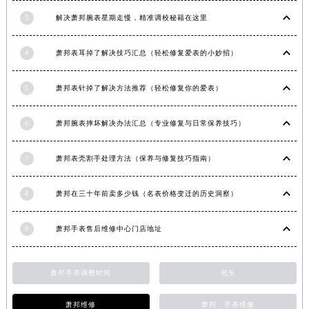
安徽省淮北市相山区淮海路萧邦售后服务中心（需提前预约）
3
解决萧邦腕表星期走慢，精准调校秘籍在这里
安徽省淮南市田家庵区国庆中路萧邦售后服务中心（需提前预约）
安徽省黄山市屯溪区黄山西路萧邦售后服务中心（需提前预约）
4
萧邦表耳掉了解决技巧汇总（轻松修复爱表的小妙招）
安徽省六安市金安区解放中路萧邦售后服务中心（需提前预约）
5
萧邦表针掉了解决方法推荐（轻松修复你的爱表）
安徽省马鞍山市雨山区湖南西路萧邦售后服务中心（需提前预约）
安徽省宿州市埇桥区人民中路萧邦售后服务中心（需提前预约）
6
萧邦腕表摔坏解决办法汇总（专业修复与日常保养技巧）
安徽省铜陵市铜官区石城大道萧邦售后服务中心（需提前预约）
安徽省芜湖市镜湖区中山路步行街萧邦售后服务中心（需提前预约）
7
萧邦表壳割手处理方法（保养与修复技巧指南）
安徽省宣城市宣州区叠嶂西路萧邦售后服务中心（需提前预约）
福建省龙岩市新罗区九一南路萧邦售后服务中心（需提前预约）
8
萧邦在三十年前卖多少钱（名表价格变迁的历史洞察）
福建省南平市建阳区人民西路萧邦售后服务中心（需提前预约）
福建省宁德市蕉城区天湖东路萧邦售后服务中心（需提前预约）
9
萧邦手表售后维修中心门店地址
福建省莆田市城厢区霞林街道荔华东大道萧邦售后服务中心（需提前预约）
福建省三明市三元区东乾二路萧邦售后服务中心（需提前预约）
萧邦手表调整时间
包头
福建省漳州市龙文区步港路萧邦售后服务中心（需提前预约）
江苏省常州市新北区龙锦路1590号现代传媒中心5号楼10层1008室萧邦售后服务中心（需提前预约）
萧邦维修
萧邦，手表维修