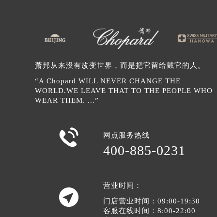
辽宁省盘锦市兴隆台区石油大街萧邦
辽宁省铁岭市银州区南马路萧邦售后
辽宁省营口市站前区市府路与渤海大
辽宁省沈阳市沈河区中街路137号亨
辽宁省沈阳市沈河区中街路83号亨
萧邦从来没有改变世界，而是把它留给戴它的人。
北京市朝阳区建国门外大街甲6号华熙
“A Chopard WILL NEVER CHANGE THE
北京市东城区东长安街1号王府井东方
WORLD.WE LEAVE THAT TO THE PEOPLE WHO
河北省保定市竞秀区朝阳北大街北国
WEAR THEM. ...”
内蒙古自治区阿拉善盟市左旗土尔扈
内蒙古自治区巴彦淖尔市临河区新华

网点服务热线
内蒙古自治区包头市青山区幸福路甲
400-885-0231
内蒙古自治区赤峰市红山区哈达街萧
内蒙古自治区鄂尔多斯市东胜区伊金
内蒙古自治区呼伦贝尔市海拉尔区中
营业时间：

内蒙古自治区通辽市科尔沁区明仁大
门店营业时间：09:00-19:30
内蒙古自治区乌海市海勃湾区人民南
客服在线时间：8:00-22:00