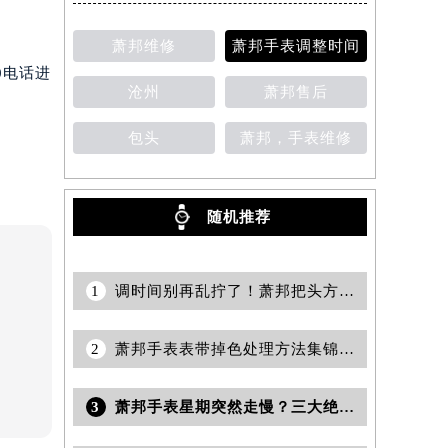
提前预约）
萧邦维修
萧邦手表调整时间
0电话进
沧州
萧邦售后
包头
萧邦，手表维修
随机推荐
1
调时间别再乱拧了！萧邦把头方向有讲究
2
萧邦手表表带掉色处理方法集锦（保养技巧与日常维护指南）
3
萧邦手表星期突然走慢？三大绝招教你轻松修复