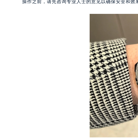
操作之前，请先咨询专业人士的意见以确保安全和效
南通市崇川区工农路57号圆融广场写字
苏州市苏州工业园区星港街199号苏州
武汉市江汉区解放大道686号世界贸易
南宁市青秀区金湖路59号地王大厦12
合肥市蜀山区潜山路111号万象城华润
泉州市丰泽区宝洲路729号浦西万达中
青岛市南区山东路6号华润大厦B座2
烟台市芝罘区胜利路139号万达金融中
长春市朝阳区西安大路727号中银大厦
贵阳市南明区都司高架桥路33号亨特
昆明市盘龙区北京路928号同德昆明
石家庄市长安区中山东路39号勒泰中
西安市碑林区南关正街88号华侨城长
海口市龙华区金贸东路5号海口华润大厦
唐山市路南区新华东道100号万达广场
台州市椒江区东海大道1800号腾达中