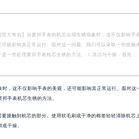
中心写字楼5号楼10层1008室（需提前预约）
FC国际金融中心写字楼35层3508室（需提前预约）
楼1号楼18层1803室（需提前预约）
字楼1号楼16层1604室（需提前预约）
国官方售后】当萧邦手表的机芯出现生锈现象时，这不仅影响手
务中心东塔写字楼（华润万象城）17层1706室（需提前预约）
还可能影响其正常运行。面对这一问题，我们可以采取一些措施
场办公楼20层2009室（需提前预约）
写字楼A座5层503-5室（需提前预约）
下是一些处理萧邦手表机芯生锈的方法。 1.清洁与干燥：首先，
广场写字楼4号楼22层2209室（需提前预约）
际中心写字楼8层805室（需提前预约）
易中心写字楼A座13层1304室（需提前预约）
象时，这不仅影响手表的美观，还可能影响其正常运行。面对这
绿地双子塔（中央广场）A1座办公楼14层07室（需提前预约）
心写字楼（万象城）15层1508室（需提前预约）
萧邦手表机芯生锈的方法。
际中心写字楼A塔7层704室（需提前预约）
世界贸易中心大厦南塔写字楼15层07室（需提前预约）
是需要接触到机芯的部分。使用软毛刷或干净的棉签轻轻清除机芯
厦写字楼17层1701室（需提前预约）
彻底干燥。
厦写字楼1座30层05室（需提前预约）