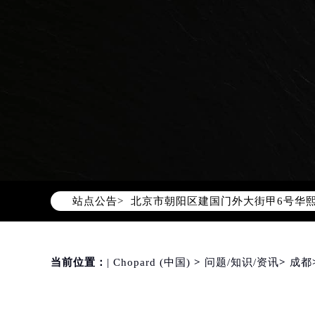
2026年8月萧邦中国区售后服务网络
2026年8月萧邦全国官方售后客户服务热线
萧邦官方全国统一服务热线400-88
2026年8月萧邦售后服务中心最新网
站点公告>
北京市朝阳区建国门外大街甲6号华熙
北京市东城区东长安街1号东方广场写
天津市和平区赤峰道136号天津国际金
上海市徐汇区虹桥路3号港汇中心写字楼
当前位置：
| Chopard (中国)
>
问题/知识/资讯
>
成都
上海市黄浦区南京东路299号宏伊国
南京市秦淮区中山南路1号（新街口）