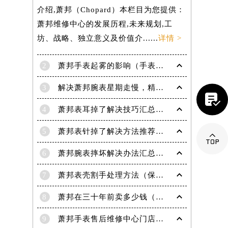
介绍,萧邦（Chopard）本栏目为您提供：
萧邦维修中心的发展历程,未来规划,工
坊、战略、独立意义及价值介......
详情 >
2
萧邦手表起雾的影响（手表起雾维护建议）
3
解决萧邦腕表星期走慢，精准调校秘籍在这里

4
萧邦表耳掉了解决技巧汇总（轻松修复爱表的小妙招）
5
萧邦表针掉了解决方法推荐（轻松修复你的爱表）

6
萧邦腕表摔坏解决办法汇总（专业修复与日常保养技巧）
7
萧邦表壳割手处理方法（保养与修复技巧指南）
8
萧邦在三十年前卖多少钱（名表价格变迁的历史洞察）
9
萧邦手表售后维修中心门店地址