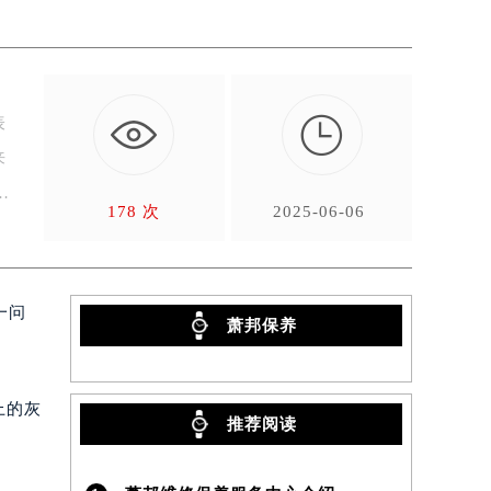

表
来
178 次
2025-06-06
一问
萧邦保养
上的灰
推荐阅读