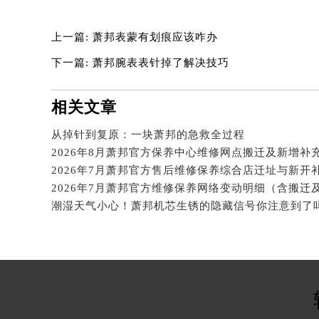
吉林省吉林市船营区河南街萧邦售后
吉林省辽源市龙山区人民大街萧邦售
上一篇:
萧邦表蒙有划痕应该咋办
吉林省梅河口市新华街道梅河大街萧
下一篇:
萧邦腕表表针掉了解决技巧
吉林省四平市铁东区紫气大路与南九
吉林省松原市宁江区五环大街萧邦售
吉林省通化市东昌区环通乡江南大街
相关文章
吉林省延边市延吉市解放路萧邦售后
从掉针到复原：一块萧邦的急救全过程
辽宁省鞍山市铁东区站前街萧邦售后
辽宁省本溪市平山区胜利路萧邦售后
辽宁省朝阳市双塔区新华路萧邦售后
2026年7月萧邦官方维修保养网络变动明细（含搬迁
辽宁省丹东市振兴区七经街萧邦售后
潮湿天气小心！萧邦机芯生锈的隐藏信号你注意到了
辽宁省抚顺市新抚区东一路萧邦售后
辽宁省阜新市海州区解放大街萧邦售
辽宁省葫芦岛市连山区中央路萧邦售
辽宁省锦州市古塔区中央大街萧邦售
辽宁省辽阳市白塔区新运大街萧邦售