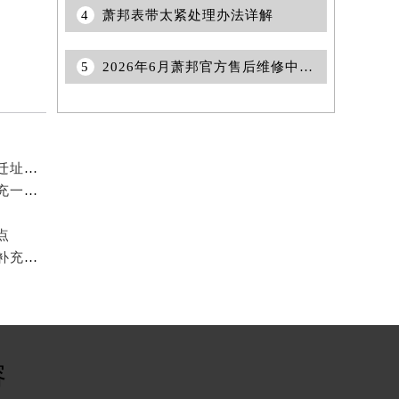
4
萧邦表带太紧处理办法详解
5
2026年6月萧邦官方售后维修中心及保养中心最新动态补充汇总文件发布
2026年8月萧邦官方维修保养服务站点调整补充定稿（迁址新增）发布
2026年7月萧邦官方售后维修中心及保养点迁址新设补充一览表文件正式公开
点
2026年7月萧邦官方保养维修中心地址更新及新开站点补充汇总文件对外发布
容