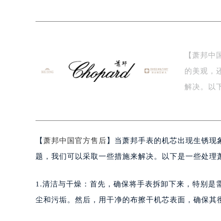
常州市新北区龙锦路1590号现代传媒
徐州市鼓楼区淮海东路29号苏宁广场I
扬州市邗江区国展路29号星耀天地写字
盐城市盐都区世纪大道5号盐城金融城写
【萧邦中
泰州市海陵区永定东路399号置地商
的美观，
宁波市江北区大闸南路500号来福士广
杭州市上城区钱江路1366号华润大厦
解决。以
金华市金东区东市南街777号金华万达
确…
绍兴市越城区胜利东路379号世茂天
嘉兴市南湖区广益路705号嘉兴世界贸
【
萧邦中国官方售后
】当萧邦手表的机芯出现生锈现
南昌市红谷滩新区红谷中大道998号
济南市历下区经十路11111号华润中
题，我们可以采取一些措施来解决。以下是一些处理
广州市天河区天河路230号万菱汇国
广州市越秀区环市东路371-375号
1.清洁与干燥：首先，确保将手表拆卸下来，特别
深圳市罗湖区深南东路5001号华润大
尘和污垢。然后，用干净的布擦干机芯表面，确保其
惠州市惠城区江北文昌一路7号华贸大