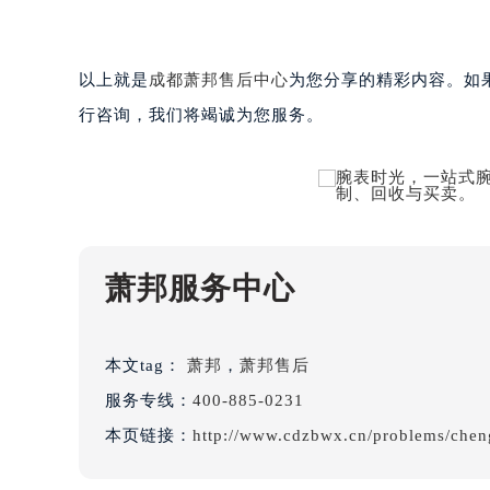
内蒙古自治区呼和浩特市玉泉区大学西
甘肃省兰州市七里河区西津西路16号兰
重庆市解放碑渝中区民权路28号英利
以上就是
成都萧邦售后中心
为您分享的精彩内容。如
黑龙江省大庆市萨尔图区会战大街萧
行咨询，我们将竭诚为您服务。
黑龙江省鹤岗市向阳区红军路萧邦售
黑龙江省黑河市爱辉区中央街萧邦售
黑龙江省鸡西市鸡冠区红军路萧邦售
黑龙江省佳木斯市向阳区长安路萧邦
黑龙江省牡丹江市东安区太平路萧邦
萧邦服务中心
黑龙江省七台河市桃山区大同街萧邦
黑龙江省齐齐哈尔市龙沙区龙华路萧
黑龙江省双鸭山市尖山区新兴大街萧
本文tag：
萧邦
，
萧邦售后
黑龙江省绥化市北林区新华街与康庄
服务专线：
400-885-0231
黑龙江省伊春市伊美区通河路萧邦售
吉林省白城市洮北区明仁南街萧邦售
本页链接：
http://www.cdzbwx.cn/problems/chen
吉林省白山市浑江区浑江大街萧邦售