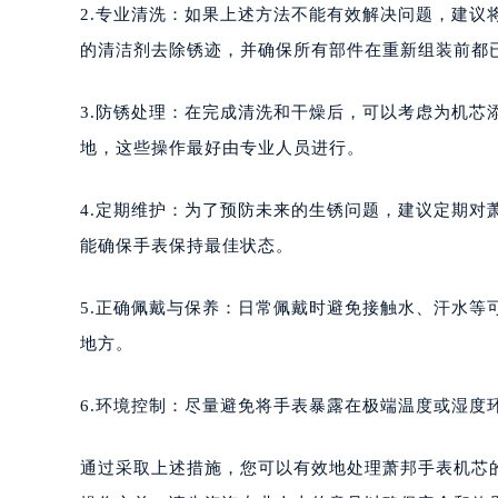
厦门市思明区湖滨东路95号华润大厦写
2.专业清洗：如果上述方法不能有效解决问题，建
福州市鼓楼区五四路128-1号恒力城
的清洁剂去除锈迹，并确保所有部件在重新组装前都
成都市锦江区人民东路6号SAC东原中
重庆市江北区观音桥步行街2号融恒时
3.防锈处理：在完成清洗和干燥后，可以考虑为机
长沙市芙蓉区定王台街道建湘路393
地，这些操作最好由专业人员进行。
郑州市二七区铭功路10号华润大厦写字
太原市迎泽区解放路15号亨得利名
4.定期维护：为了预防未来的生锈问题，建议定期
沈阳市沈河区中街路137号亨得利名
能确保手表保持最佳状态。
沈阳市沈河区中街路83号亨得利名
乌鲁木齐市天山区红山路26号时代广场
5.正确佩戴与保养：日常佩戴时避免接触水、汗水
温州市鹿城区锦绣路1067号置信广场
地方。
哈尔滨市道里区友谊西路600号富力中
大连市中山区人民路15号国际金融大
6.环境控制：尽量避免将手表暴露在极端温度或湿度
佛山市禅城区季华五路57号万科金融中
东莞市东城街道鸿福东路1号民盈国贸
通过采取上述措施，您可以有效地处理萧邦手表机芯
无锡市梁溪区人民中路139号恒隆广场