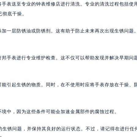
字楼B座11层1104室（需提前预约）
议将手表送至专业的钟表维修店进行清洗。专业的清洗过程包括使
写字楼15层03室（需提前预约）
已彻底干燥。
心写字楼24层2406B室（需提前预约）
代广场写字楼9层902室（需提前预约）
芯添加一层防锈油或防锈剂。这有助于防止未来再次出现生锈问题
号世茂环球金融中心写字楼（芙蓉广场）10层13室（需提前预约
楼29层2905室（需提前预约）
表服务中心（品牌授权店）3层整层（需提前预约）
对萧邦手表进行专业维护检查。这不仅可以帮助发现并解决早期问
表服务中心（品牌授权店）1层整层（需提前预约）
表服务中心（品牌授权店）1层整层（需提前预约）
（CCMALL）C座17层17-B（需提前预约）
等可能引起生锈的物质。同时，在不使用时应将手表存放在干燥、
10层1015室（需提前预约）
心T2座写字楼29层03室（需提前预约）
厦7层G室（需提前预约）
环境中，因为这些条件可能会加速金属部件的腐蚀过程。
心C座12层1205室（需提前预约）
中心T1写字楼9层907室（需提前预约）
的生锈问题，并保持其良好的运行状态。不过，请记得在进行任
写字楼1座11层1104室（需提前预约）