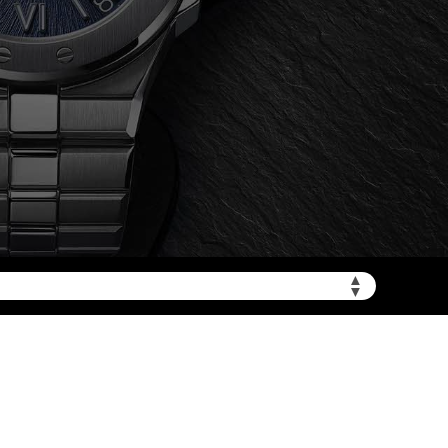
加拨“+86”）
▲
▼