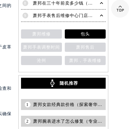
8
萧邦在三十年前卖多少钱（名表价格变迁的历史洞察）
之间的

9
萧邦手表售后维修中心门店地址
萧邦维修
包头
于皮革
萧邦手表调整时间
萧邦售后
沧州
萧邦，手表维修
随机推荐
检查和
1
萧邦女款经典款价格（探索奢华腕表的优雅选择）
以确保
2
萧邦腕表进水了怎么修复（专业保养指南与注意事项）