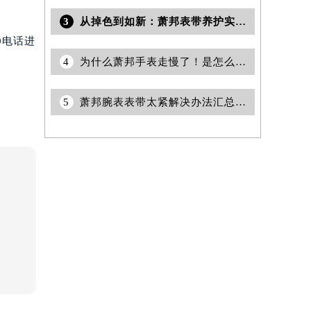
3
从掉色到如新：萧邦表带养护实战经验分享
0电话进
4
为什么萧邦手表走慢了！是怎么回事！
5
萧邦腕表表带太紧解决办法汇总（轻松调整佩戴舒适度指南）