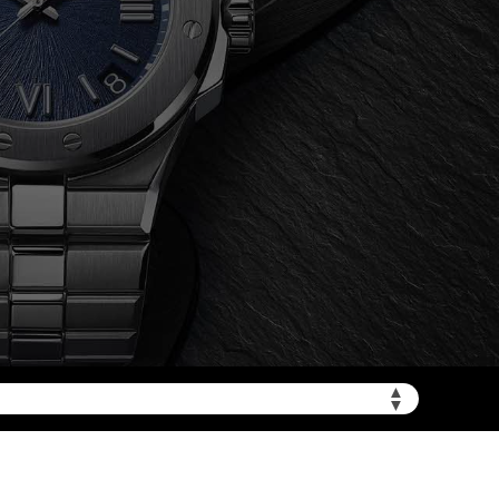
zbwx.cn/wp-
▲
▼