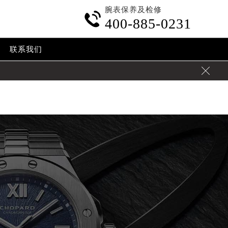
腕表保养及检修
ontent/themes/Chopard/header.php
on line
24

400-885-0231
.cn/wp-content/themes/Chopard/header.php
on line
32
联系我们
