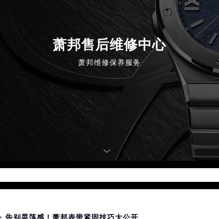
萧邦售后维修中心
萧邦维修保养服务
d for foreach() in
/www/wwwroot/seo/countryt/two/www.cd
php
on line
180
> 告别晃荡感！萧邦表带紧固技巧大公开