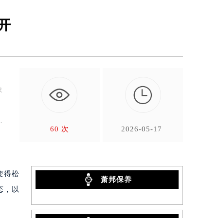
开

象
手
60 次
2026-05-17
变得松
萧邦保养
态，以