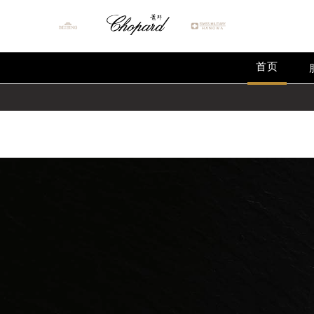
Warning
: extract() expects parameter 1 to be array, null give
Warning
: array_map(): Expected parameter 2 to be an array, 
首页