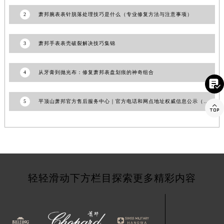
福建省莆田市城厢区霞林街道荔华东大道萧邦售后服务中心（需提前预约）
2
萧邦腕表表针脱落处理技巧是什么（专业修复方法与注意事项）
福建省三明市三元区东乾二路萧邦售后服务中心（需提前预约）
福建省漳州市龙文区步港路萧邦售后服务中心（需提前预约）
3
萧邦手表表壳破裂解决技巧集锦
江苏省常州市新北区龙锦路1590号现代传媒中心5号楼10层1008室萧邦售后服务中心（需提前预约）
江苏省淮安市清江浦区淮海北路萧邦售后服务中心（需提前预约）
4
从牙膏到抛光布：修复萧邦表盘划痕的神奇组合
江苏省连云港市海州区通灌北路萧邦售后服务中心（需提前预约）

江苏省南京市秦淮区中山南路1号南京中心22层22-C1-C3室萧邦售后服务中心（需提前预约）
5
平顶山萧邦官方售后服务中心｜官方电话和网点地址权威信息公示（2026年7月更新）

江苏省宿迁市宿城区西湖路萧邦售后服务中心（需提前预约）
江苏省泰州市海陵区永定东路399号置地商务中心东塔（华润万象城）17层1706室萧邦售后服务中心（需提前预约）
江苏省徐州市鼓楼区淮海东路29号苏宁广场IFC国际金融中心35层3508室萧邦售后服务中心（需提前预约）
江苏省盐城市盐都区世纪大道5号盐城金融城写字楼1号楼16层1604室萧邦售后服务中心（需提前预约）
江苏省扬州市邗江区国展路29号星耀天地写字楼1号楼18层1803室萧邦售后服务中心（需提前预约）
轻轻滑动下方栏目探索更多精彩内容
江苏省镇江市京口区中山东路萧邦售后服务中心（需提前预约）
江西省抚州市临川区赣东大道萧邦售后服务中心（需提前预约）
江西省赣州市章贡区文清路萧邦售后服务中心（需提前预约）
江西省吉安市吉州区井冈山大道萧邦售后服务中心（需提前预约）