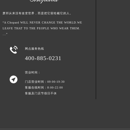
江西省景德镇市珠山区珠山中路萧邦售后服务中心（需提前预约）
萧邦从来没有改变世界，而是把它留给戴它的人。
江西省九江市浔阳区浔阳路萧邦售后服务中心（需提前预约）
江西省南昌市红谷滩新区红谷中大道998号绿地双子塔（中央广场）A1座办公楼14层1407室萧邦售后服务中心（需提前预约）
“A Chopard WILL NEVER CHANGE THE WORLD.WE
LEAVE THAT TO THE PEOPLE WHO WEAR THEM.
江西省萍乡市安源区萍安北大道与康庄路交叉口萧邦售后服务中心（需提前预约）
...”
江西省上饶市信州区滨江西路萧邦售后服务中心（需提前预约）
江西省新余市渝水区北湖西路萧邦售后服务中心（需提前预约）

网点服务热线
江西省宜春市袁州区中山中路萧邦售后服务中心（需提前预约）
400-885-0231
江西省鹰潭市月湖区胜利东路萧邦售后服务中心（需提前预约）
山东省德州市德城区东风中路萧邦售后服务中心（需提前预约）
营业时间：

山东省东营市东营区济南路萧邦售后服务中心（需提前预约）
门店营业时间：09:00-19:30
山东省济南市历下区经十路11111号华润中心写字楼（万象城）15层1508室萧邦售后服务中心（需提前预约）
客服在线时间：8:00-22:00
客服及门店节假日不休
山东省济宁市任城区太白楼路萧邦售后服务中心（需提前预约）
山东省莱芜市文化南路8号银座商城名表维修一楼名表维修萧邦售后服务中心（需提前预约）
山东省临沂市兰山区解放路萧邦售后服务中心（需提前预约）
山东省日照市东港区烟台路萧邦售后服务中心（需提前预约）
山东省泰安市泰山区财源街道泰山大街萧邦售后服务中心（需提前预约）