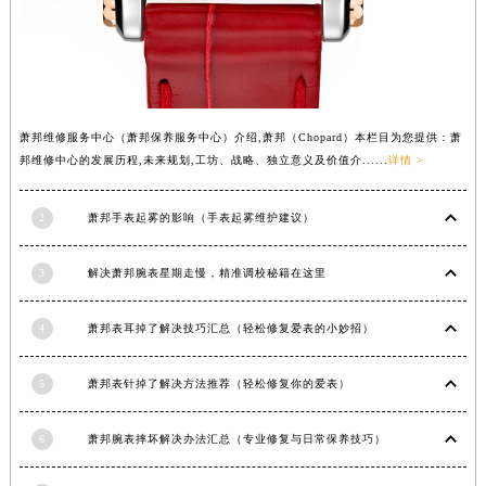
内蒙古自治区锡林郭勒盟市锡林浩特市光明街与额尔敦路交叉口萧邦售后服务中心（需提前预约）
内蒙古自治区兴安盟市乌兰浩特市兴安大街萧邦售后服务中心（需提前预约）
山西省大同市平城区迎宾街萧邦售后服务中心（需提前预约）
山西省晋城市城区黄华街萧邦售后服务中心（需提前预约）
萧邦维修服务中心（萧邦保养服务中心）介绍,萧邦（Chopard）本栏目为您提供：萧
山西省晋中市榆次区顺城街萧邦售后服务中心（需提前预约）
邦维修中心的发展历程,未来规划,工坊、战略、独立意义及价值介......
详情 >
山西省临汾市尧都区解放路萧邦售后服务中心（需提前预约）
山西省吕梁市离石区永宁中路与建设街交叉口萧邦售后服务中心（需提前预约）
2
萧邦手表起雾的影响（手表起雾维护建议）
山西省朔州市朔城区怡西路与鄯阳西街交汇处萧邦售后服务中心（需提前预约）
山西省忻州市忻府区和平东街与七一南路交叉口萧邦售后服务中心（需提前预约）
3
解决萧邦腕表星期走慢，精准调校秘籍在这里
山西省阳泉市郊区平阳东街与新城大道交叉口萧邦售后服务中心（需提前预约）
山西省运城市盐湖区河东街萧邦售后服务中心（需提前预约）
4
萧邦表耳掉了解决技巧汇总（轻松修复爱表的小妙招）
山西省长治市潞州区英雄中路萧邦售后服务中心（需提前预约）
5
萧邦表针掉了解决方法推荐（轻松修复你的爱表）
山西省太原市迎泽区迎泽街道解放路15号亨得利名表维修授权店3楼萧邦售后服务中心（需提前预约）
天津市和平区赤峰道136号天津国际金融中心26层2603室萧邦售后服务中心（需提前预约）
6
萧邦腕表摔坏解决办法汇总（专业修复与日常保养技巧）
安徽省安庆市迎江区人民路萧邦售后服务中心（需提前预约）
安徽省蚌埠市蚌山区淮河路萧邦售后服务中心（需提前预约）