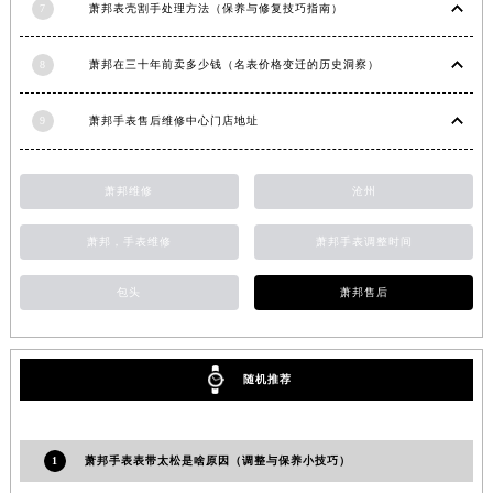
7
萧邦表壳割手处理方法（保养与修复技巧指南）
安徽省亳州市谯城区魏武大道萧邦售后服务中心（需提前预约）
安徽省池州市贵池区长江路萧邦售后服务中心（需提前预约）
8
萧邦在三十年前卖多少钱（名表价格变迁的历史洞察）
安徽省滁州市琅琊区南谯北路萧邦售后服务中心（需提前预约）
安徽省阜阳市颍州区颍州北路萧邦售后服务中心（需提前预约）
9
萧邦手表售后维修中心门店地址
安徽省淮北市相山区淮海路萧邦售后服务中心（需提前预约）
安徽省淮南市田家庵区国庆中路萧邦售后服务中心（需提前预约）
萧邦维修
沧州
安徽省黄山市屯溪区黄山西路萧邦售后服务中心（需提前预约）
安徽省六安市金安区解放中路萧邦售后服务中心（需提前预约）
萧邦，手表维修
萧邦手表调整时间
安徽省马鞍山市雨山区湖南西路萧邦售后服务中心（需提前预约）
包头
萧邦售后
安徽省宿州市埇桥区人民中路萧邦售后服务中心（需提前预约）
安徽省铜陵市铜官区石城大道萧邦售后服务中心（需提前预约）
安徽省芜湖市镜湖区中山路步行街萧邦售后服务中心（需提前预约）
随机推荐
安徽省宣城市宣州区叠嶂西路萧邦售后服务中心（需提前预约）
福建省龙岩市新罗区九一南路萧邦售后服务中心（需提前预约）
福建省南平市建阳区人民西路萧邦售后服务中心（需提前预约）
1
萧邦手表表带太松是啥原因（调整与保养小技巧）
福建省宁德市蕉城区天湖东路萧邦售后服务中心（需提前预约）