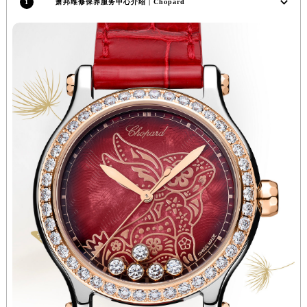
1
萧邦维修保养服务中心介绍 | Chopard
辽宁省铁岭市银州区南马路萧邦售后服务中心（需提前预约）
辽宁省营口市站前区市府路与渤海大街交叉口萧邦售后服务中心（需提前预约）
辽宁省沈阳市沈河区中街路137号亨得利名表维修授权店1楼萧邦售后服务中心（需提前预约）
辽宁省沈阳市沈河区中街路83号亨得利名表维修授权店1楼萧邦售后服务中心（需提前预约）
北京市朝阳区建国门外大街甲6号华熙国际中心D座11层1102室萧邦售后服务中心（北京总部）（需提前预约）
北京市东城区东长安街1号王府井东方广场W3座6层602室萧邦售后服务中心（需提前预约）
河北省保定市竞秀区朝阳北大街北国先天下萧邦售后服务中心（需提前预约）
内蒙古自治区阿拉善盟市左旗土尔扈特大街萧邦售后服务中心（需提前预约）
内蒙古自治区巴彦淖尔市临河区新华街萧邦售后服务中心（需提前预约）
内蒙古自治区包头市青山区幸福路甲3号王府井百货名表维修萧邦售后服务中心（需提前预约）
内蒙古自治区赤峰市红山区哈达街萧邦售后服务中心（需提前预约）
内蒙古自治区鄂尔多斯市东胜区伊金霍洛街萧邦售后服务中心（需提前预约）
内蒙古自治区呼伦贝尔市海拉尔区中央街萧邦售后服务中心（需提前预约）
内蒙古自治区通辽市科尔沁区明仁大街萧邦售后服务中心（需提前预约）
内蒙古自治区乌海市海勃湾区人民南路萧邦售后服务中心（需提前预约）
内蒙古自治区乌兰察布市集宁区恩和大街萧邦售后服务中心（需提前预约）