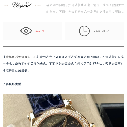
者遇到的问题，如何妥善处理这一情况，成为了他们关注
徐州市鼓楼区淮海东路29号苏宁广场IFC国际金融中心写字楼35层3508室（需提前预约）
的焦点。下面将为大家盘点几种常见的处理办法，帮助大
扬州市邗江区国展路29号星耀天地写字楼1号楼18层1803室（需提前预约）
家更好地维护自己的爱表。 了解损坏类型 在采取任何…
盐城市盐都区世纪大道5号盐城金融城写字楼1号楼16层1604室（需提前预约）

泰州市海陵区永定东路399号置地商务中心东塔写字楼（华润万象城）17层1706室（需提前预约）
116 次
2025-08-14
宁波市江北区大闸南路500号来福士广场办公楼20层2009室（需提前预约）
杭州市上城区钱江路1366号华润大厦写字楼A座5层503-5室（需提前预约）
金华市金东区东市南街777号金华万达广场写字楼4号楼22层2209室（需提前预约）
【
萧邦售后维修服务中心
】萧邦表壳损坏是许多手表爱好者遇到的问题，如何妥善处理这
绍兴市越城区胜利东路379号世茂天际中心写字楼8层805室（需提前预约）
一情况，成为了他们关注的焦点。下面将为大家盘点几种常见的处理办法，帮助大家更好
嘉兴市南湖区广益路705号嘉兴世界贸易中心写字楼A座13层1304室（需提前预约）
地维护自己的爱表。
南昌市红谷滩新区红谷中大道998号绿地双子塔（中央广场）A1座办公楼14层07室（需提前预约）
了解损坏类型
济南市历下区经十路11111号华润中心写字楼（万象城）15层1508室（需提前预约）
广州市天河区天河路230号万菱汇国际中心写字楼A塔7层704室（需提前预约）
广州市越秀区环市东路371-375号世界贸易中心大厦南塔写字楼15层07室（需提前预约）
深圳市罗湖区深南东路5001号华润大厦写字楼17层1701室（需提前预约）
惠州市惠城区江北文昌一路7号华贸大厦写字楼1座30层05室（需提前预约）
厦门市思明区湖滨东路95号华润大厦写字楼B座11层1104室（需提前预约）