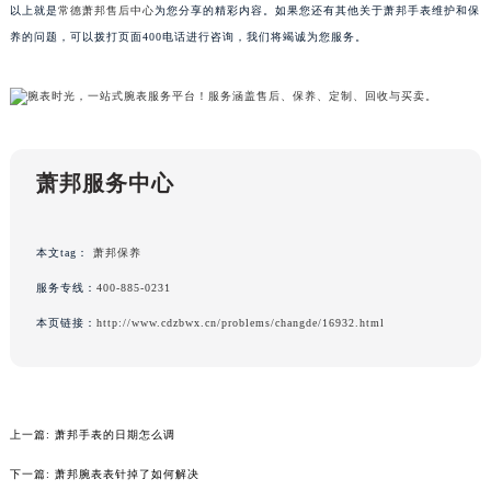
以上就是
常德萧邦售后中心
为您分享的精彩内容。如果您还有其他关于萧邦手表维护和保
甘肃省兰州市七里河区西津西路16号兰州中心写字楼21层2102室（需提前预约）
养的问题，可以拨打页面400电话进行咨询，我们将竭诚为您服务。
重庆市解放碑渝中区民权路28号英利国际金融中心写字楼20层01室（需提前预约）
黑龙江省大庆市萨尔图区会战大街萧邦售后服务中心（需提前预约）
黑龙江省鹤岗市向阳区红军路萧邦售后服务中心（需提前预约）
黑龙江省黑河市爱辉区中央街萧邦售后服务中心（需提前预约）
黑龙江省鸡西市鸡冠区红军路萧邦售后服务中心（需提前预约）
萧邦服务中心
黑龙江省佳木斯市向阳区长安路萧邦售后服务中心（需提前预约）
黑龙江省牡丹江市东安区太平路萧邦售后服务中心（需提前预约）
本文tag：
萧邦保养
黑龙江省七台河市桃山区大同街萧邦售后服务中心（需提前预约）
服务专线：
400-885-0231
黑龙江省齐齐哈尔市龙沙区龙华路萧邦售后服务中心（需提前预约）
本页链接：
http://www.cdzbwx.cn/problems/changde/16932.html
黑龙江省双鸭山市尖山区新兴大街萧邦售后服务中心（需提前预约）
黑龙江省绥化市北林区新华街与康庄路交叉口萧邦售后服务中心（需提前预约）
黑龙江省伊春市伊美区通河路萧邦售后服务中心（需提前预约）
吉林省白城市洮北区明仁南街萧邦售后服务中心（需提前预约）
上一篇:
萧邦手表的日期怎么调
吉林省白山市浑江区浑江大街萧邦售后服务中心（需提前预约）
下一篇:
萧邦腕表表针掉了如何解决
吉林省吉林市船营区河南街萧邦售后服务中心（需提前预约）