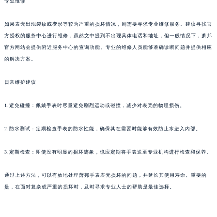
专业维修
苏州市苏州工业园区星港街199号苏州中心办公楼C座22层08室（需提前预约）
武汉市江汉区解放大道686号世界贸易大厦38层09室（需提前预约）
如果表壳出现裂纹或变形等较为严重的损坏情况，则需要寻求专业维修服务。建议寻找官
方授权的服务中心进行维修，虽然文中提到不出现具体电话和地址，但一般情况下，萧邦
南宁市青秀区金湖路59号地王大厦12楼1224室（需提前预约）
官方网站会提供附近服务中心的查询功能。专业的维修人员能够准确诊断问题并提供相应
合肥市蜀山区潜山路111号万象城华润大厦B座12楼03室（需提前预约）
的解决方案。
泉州市丰泽区宝洲路729号浦西万达中心写字楼A座7楼709室（需提前预约）
青岛市南区山东路6号华润大厦B座22层04室（需提前预约）
日常维护建议
烟台市芝罘区胜利路139号万达金融中心A座907室（需提前预约）
长春市朝阳区西安大路727号中银大厦A座(旺进大厦)18层09室（需提前预约）
1.避免碰撞：佩戴手表时尽量避免剧烈运动或碰撞，减少对表壳的物理损伤。
贵阳市南明区都司高架桥路33号亨特国际金融中心14楼14D（需提前预约）
2.防水测试：定期检查手表的防水性能，确保其在需要时能够有效防止水进入内部。
昆明市盘龙区北京路928号同德昆明广场写字楼10层06室（需提前预约）
石家庄市长安区中山东路39号勒泰中心写字楼B座13层07室（需提前预约）
3.定期检查：即使没有明显的损坏迹象，也应定期将手表送至专业机构进行检查和保养。
西安市碑林区南关正街88号华侨城长安国际中心E座6楼10室（需提前预约）
海口市龙华区金贸东路5号海口华润大厦B座17层1707室（需提前预约）
通过上述方法，可以有效地处理萧邦手表表壳损坏的问题，并延长其使用寿命。重要的
唐山市路南区新华东道100号万达广场写字楼A座10层1002室（需提前预约）
是，在面对复杂或严重的损坏时，及时寻求专业人士的帮助是最佳选择。
台州市椒江区东海大道1800号腾达中心东1幢20楼2002室（需提前预约）
内蒙古自治区呼和浩特市玉泉区大学西街70号华润万象城写字楼（鄂尔多斯大厦）23层2326室（需提前预约）