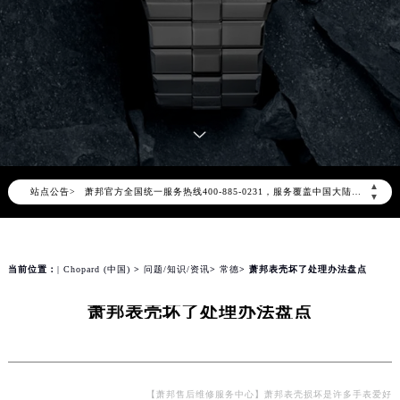
2026年8月萧邦中国区售后服务网络优化升级公告
2026年8月萧邦全国官方售后客户服务热线：400-885-0231
▲
站点公告>
萧邦官方全国统一服务热线400-885-0231，服务覆盖中国大陆、香港、澳门、台湾全部区域（非大陆需加拨“+86”）
▼
2026年8月萧邦售后服务中心最新网点地址：
北京市朝阳区建国门外大街甲6号华熙国际中心写字楼D座11层1102室（北京总部）（需提前预约）
北京市东城区东长安街1号东方广场写字楼W3座6层602室（需提前预约）
当前位置：
| Chopard (中国)
>
问题/知识/资讯
>
常德
> 萧邦表壳坏了处理办法盘点
天津市和平区赤峰道136号天津国际金融中心写字楼26层2603室（需提前预约）
萧邦表壳坏了处理办法盘点
上海市徐汇区虹桥路3号港汇中心写字楼2座37层3705室（需提前预约）
上海市黄浦区南京东路299号宏伊国际广场写字楼8层806室（需提前预约）
南京市秦淮区中山南路1号（新街口）南京中心写字楼22层C1-1室（需提前预约）
常州市新北区龙锦路1590号现代传媒中心写字楼5号楼10层1008室（需提前预约）
【萧邦售后维修服务中心】萧邦表壳损坏是许多手表爱好