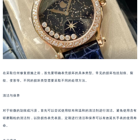
福州市鼓楼区五四路128-1号恒力城写字楼15层03室（需提前预约）
成都市锦江区人民东路6号SAC东原中心写字楼24层2406B室（需提前预约）
重庆市江北区观音桥步行街2号融恒时代广场写字楼9层902室（需提前预约）
长沙市芙蓉区定王台街道建湘路393号世茂环球金融中心写字楼（芙蓉广场）10层13室（需提前预约）
郑州市二七区铭功路10号华润大厦写字楼29层2905室（需提前预约）
太原市迎泽区解放路15号亨得利名表服务中心（品牌授权店）3层整层（需提前预约）
沈阳市沈河区中街路137号亨得利名表服务中心（品牌授权店）1层整层（需提前预约）
沈阳市沈河区中街路83号亨得利名表服务中心（品牌授权店）1层整层（需提前预约）
在采取任何修复措施之前，首先要明确表壳损坏的具体类型。常见的损坏包括划痕、裂
乌鲁木齐市天山区红山路26号时代广场（CCMALL）C座17层17-B（需提前预约）
纹、变形等。不同的损坏类型需要采取不同的处理方法。
温州市鹿城区锦绣路1067号置信广场10层1015室（需提前预约）
哈尔滨市道里区友谊西路600号富力中心T2座写字楼29层03室（需提前预约）
清洁与保养
大连市中山区人民路15号国际金融大厦7层G室（需提前预约）
对于轻微的划痕或污渍，首先可以尝试使用软布和温和的清洁剂进行清洁。避免使用含有
佛山市禅城区季华五路57号万科金融中心C座12层1205室（需提前预约）
研磨颗粒的清洁剂，以防损伤表壳表面。定期进行清洁和保养可以有效延长手表的使用寿
东莞市东城街道鸿福东路1号民盈国贸中心T1写字楼9层907室（需提前预约）
命。
无锡市梁溪区人民中路139号恒隆广场写字楼1座11层1104室（需提前预约）
南通市崇川区工农路57号圆融广场写字楼16层1603室（需提前预约）