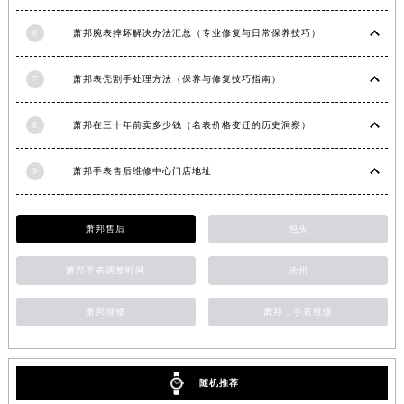
安徽省滁州市琅琊区南谯北路萧邦售后服务中心（需提前预约）
6
萧邦腕表摔坏解决办法汇总（专业修复与日常保养技巧）
安徽省阜阳市颍州区颍州北路萧邦售后服务中心（需提前预约）
安徽省淮北市相山区淮海路萧邦售后服务中心（需提前预约）
7
萧邦表壳割手处理方法（保养与修复技巧指南）
安徽省淮南市田家庵区国庆中路萧邦售后服务中心（需提前预约）
安徽省黄山市屯溪区黄山西路萧邦售后服务中心（需提前预约）
8
萧邦在三十年前卖多少钱（名表价格变迁的历史洞察）
安徽省六安市金安区解放中路萧邦售后服务中心（需提前预约）
安徽省马鞍山市雨山区湖南西路萧邦售后服务中心（需提前预约）
9
萧邦手表售后维修中心门店地址
安徽省宿州市埇桥区人民中路萧邦售后服务中心（需提前预约）
安徽省铜陵市铜官区石城大道萧邦售后服务中心（需提前预约）
萧邦售后
包头
安徽省芜湖市镜湖区中山路步行街萧邦售后服务中心（需提前预约）
安徽省宣城市宣州区叠嶂西路萧邦售后服务中心（需提前预约）
萧邦手表调整时间
沧州
福建省龙岩市新罗区九一南路萧邦售后服务中心（需提前预约）
萧邦维修
萧邦，手表维修
福建省南平市建阳区人民西路萧邦售后服务中心（需提前预约）
福建省宁德市蕉城区天湖东路萧邦售后服务中心（需提前预约）
福建省莆田市城厢区霞林街道荔华东大道萧邦售后服务中心（需提前预约）
随机推荐
福建省三明市三元区东乾二路萧邦售后服务中心（需提前预约）