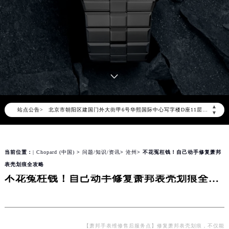
2026年8月萧邦中国区售后服务网络优化升级公告
2026年8月萧邦全国官方售后客户服务热线：400-885-0231
萧邦官方全国统一服务热线400-885-0231，服务覆盖中国大陆、香港、澳门、台湾全部区域（非大陆需加拨“+86”）
2026年8月萧邦售后服务中心最新网点地址：
▲
站点公告>
北京市朝阳区建国门外大街甲6号华熙国际中心写字楼D座11层1102室（北京总部）（需提前预约）
▼
北京市东城区东长安街1号东方广场写字楼W3座6层602室（需提前预约）
天津市和平区赤峰道136号天津国际金融中心写字楼26层2603室（需提前预约）
当前位置：
| Chopard (中国)
>
问题/知识/资讯
>
沧州
> 不花冤枉钱！自己动手修复萧邦
上海市徐汇区虹桥路3号港汇中心写字楼2座37层3705室（需提前预约）
表壳划痕全攻略
上海市黄浦区南京东路299号宏伊国际广场写字楼8层806室（需提前预约）
不花冤枉钱！自己动手修复萧邦表壳划痕全攻略
南京市秦淮区中山南路1号（新街口）南京中心写字楼22层C1-1室（需提前预约）
常州市新北区龙锦路1590号现代传媒中心写字楼5号楼10层1008室（需提前预约）
徐州市鼓楼区淮海东路29号苏宁广场IFC国际金融中心写字楼35层3508室（需提前预约）
扬州市邗江区国展路29号星耀天地写字楼1号楼18层1803室（需提前预约）
【萧邦手表维修售后服务点】修复萧邦表壳划痕，不仅能