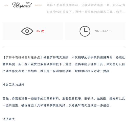
够延长手表的使用寿命，还能让爱表焕然一新。在不花费
盐城市盐都区世纪大道5号盐城金融城写字楼1号楼16层1604室（需提前预约）
过多金钱的前提下，通过一些简单的步骤和工具，你完全
泰州市海陵区永定东路399号置地商务中心东塔写字楼（华润万象城）17层1706室（需提前预约）
可以自己动手修复表壳上的划痕。以下是一份详细的攻…
宁波市江北区大闸南路500号来福士广场办公楼20层2009室（需提前预约）

杭州市上城区钱江路1366号华润大厦写字楼A座5层503-5室（需提前预约）
85 次
2026-04-15
金华市金东区东市南街777号金华万达广场写字楼4号楼22层2209室（需提前预约）
绍兴市越城区胜利东路379号世茂天际中心写字楼8层805室（需提前预约）
嘉兴市南湖区广益路705号嘉兴世界贸易中心写字楼A座13层1304室（需提前预约）
【
萧邦手表维修售后服务点
】修复萧邦表壳划痕，不仅能够延长手表的使用寿命，还能让
南昌市红谷滩新区红谷中大道998号绿地双子塔（中央广场）A1座办公楼14层07室（需提前预约）
爱表焕然一新。在不花费过多金钱的前提下，通过一些简单的步骤和工具，你完全可以自
济南市历下区经十路11111号华润中心写字楼（万象城）15层1508室（需提前预约）
己动手修复表壳上的划痕。以下是一份详细的攻略，帮助你轻松应对这一挑战。
广州市天河区天河路230号万菱汇国际中心写字楼A塔7层704室（需提前预约）
准备工具与材料
广州市越秀区环市东路371-375号世界贸易中心大厦南塔写字楼15层07室（需提前预约）
深圳市罗湖区深南东路5001号华润大厦写字楼17层1701室（需提前预约）
首先，你需要准备一些基本的工具和材料。主要包括软布、细砂纸、抛光剂、抛光布以及
惠州市惠城区江北文昌一路7号华贸大厦写字楼1座30层05室（需提前预约）
一些清洁剂。确保这些工具和材料的质量良好，以避免对表壳造成进一步损伤。
厦门市思明区湖滨东路95号华润大厦写字楼B座11层1104室（需提前预约）
福州市鼓楼区五四路128-1号恒力城写字楼15层03室（需提前预约）
清洁表壳
成都市锦江区人民东路6号SAC东原中心写字楼24层2406B室（需提前预约）