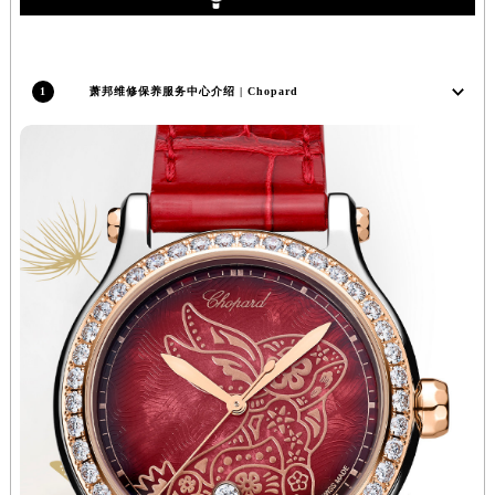
辽宁省沈阳市沈河区中街路137号亨得利名表维修授权店1楼萧邦售后服务中心（需提前预约）
辽宁省沈阳市沈河区中街路83号亨得利名表维修授权店1楼萧邦售后服务中心（需提前预约）
北京市朝阳区建国门外大街甲6号华熙国际中心D座11层1102室萧邦售后服务中心（北京总部）（需提前预约）
1
萧邦维修保养服务中心介绍 | Chopard
北京市东城区东长安街1号王府井东方广场W3座6层602室萧邦售后服务中心（需提前预约）
河北省保定市竞秀区朝阳北大街北国先天下萧邦售后服务中心（需提前预约）
内蒙古自治区阿拉善盟市左旗土尔扈特大街萧邦售后服务中心（需提前预约）
内蒙古自治区巴彦淖尔市临河区新华街萧邦售后服务中心（需提前预约）
内蒙古自治区包头市青山区幸福路甲3号王府井百货名表维修萧邦售后服务中心（需提前预约）
内蒙古自治区赤峰市红山区哈达街萧邦售后服务中心（需提前预约）
内蒙古自治区鄂尔多斯市东胜区伊金霍洛街萧邦售后服务中心（需提前预约）
内蒙古自治区呼伦贝尔市海拉尔区中央街萧邦售后服务中心（需提前预约）
内蒙古自治区通辽市科尔沁区明仁大街萧邦售后服务中心（需提前预约）
内蒙古自治区乌海市海勃湾区人民南路萧邦售后服务中心（需提前预约）
内蒙古自治区乌兰察布市集宁区恩和大街萧邦售后服务中心（需提前预约）
内蒙古自治区锡林郭勒盟市锡林浩特市光明街与额尔敦路交叉口萧邦售后服务中心（需提前预约）
内蒙古自治区兴安盟市乌兰浩特市兴安大街萧邦售后服务中心（需提前预约）