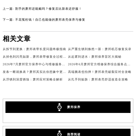
吉林省四平市铁东区紫气大路与南九经街交汇处萧邦售后服务中心（需提前预约）
上一篇:
割手的萧邦还能戴吗？修复后比新表还舒服！
吉林省松原市宁江区五环大街萧邦售后服务中心（需提前预约）
下一篇:
不花冤枉钱！自己也能做的萧邦表壳保养与修复
吉林省通化市东昌区环通乡江南大街萧邦售后服务中心（需提前预约）
吉林省延边市延吉市解放路萧邦售后服务中心（需提前预约）
相关文章
辽宁省鞍山市铁东区站前街萧邦售后服务中心（需提前预约）
辽宁省本溪市平山区胜利路萧邦售后服务中心（需提前预约）
从拆节到更换：萧邦表带长度问题终极指南
从严重生锈到焕然一新：萧邦机芯修复实录
从掉色到闪亮如新，萧邦表带修复全过程曝光
从起雾到进水：萧邦保养盲区大揭秘
辽宁省朝阳市双塔区新华路萧邦售后服务中心（需提前预约）
2026年7月萧邦官方保养中心与维修服务中心迁址及新开补充完整指南
2026年6月萧邦官方维修保养综合服务点最新动态补充确认发布完毕
辽宁省丹东市振兴区七经街萧邦售后服务中心（需提前预约）
发条一断就换表？萧邦其实比你想象中更耐用！
高端腕表也怕摔！萧邦表壳破裂应对全攻略
辽宁省抚顺市新抚区东一路萧邦售后服务中心（需提前预约）
从浮锈到深度锈蚀：萧邦应对策略全解析
从扎手到贴肤：萧邦表壳舒适改造全攻略
辽宁省阜新市海州区解放大街萧邦售后服务中心（需提前预约）
辽宁省葫芦岛市连山区中央路萧邦售后服务中心（需提前预约）
辽宁省锦州市古塔区中央大街萧邦售后服务中心（需提前预约）
萧邦保养
辽宁省辽阳市白塔区新运大街萧邦售后服务中心（需提前预约）
辽宁省盘锦市兴隆台区石油大街萧邦售后服务中心（需提前预约）
辽宁省铁岭市银州区南马路萧邦售后服务中心（需提前预约）
辽宁省营口市站前区市府路与渤海大街交叉口萧邦售后服务中心（需提前预约）
推荐阅读