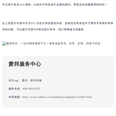
作过程中务必小心谨慎，以免对手表造成不必要的损伤。希望这份攻略能帮助到你！
黑龙江省大庆市萨尔图区会战大街萧邦售后服务中心（需提前预约）
黑龙江省鹤岗市向阳区红军路萧邦售后服务中心（需提前预约）
黑龙江省黑河市爱辉区中央街萧邦售后服务中心（需提前预约）
以上就是
沧州萧邦售后中心
为您分享的精彩内容。如果您还有其他关于萧邦手表维护和保
黑龙江省鸡西市鸡冠区红军路萧邦售后服务中心（需提前预约）
养的问题，可以拨打页面400电话进行咨询，我们将竭诚为您服务。
黑龙江省佳木斯市向阳区长安路萧邦售后服务中心（需提前预约）
黑龙江省牡丹江市东安区太平路萧邦售后服务中心（需提前预约）
黑龙江省七台河市桃山区大同街萧邦售后服务中心（需提前预约）
黑龙江省齐齐哈尔市龙沙区龙华路萧邦售后服务中心（需提前预约）
萧邦服务中心
黑龙江省双鸭山市尖山区新兴大街萧邦售后服务中心（需提前预约）
黑龙江省绥化市北林区新华街与康庄路交叉口萧邦售后服务中心（需提前预约）
黑龙江省伊春市伊美区通河路萧邦售后服务中心（需提前预约）
本文tag：
萧邦
，
萧邦维修
吉林省白城市洮北区明仁南街萧邦售后服务中心（需提前预约）
服务专线：
400-885-0231
吉林省白山市浑江区浑江大街萧邦售后服务中心（需提前预约）
本页链接：
http://www.cdzbwx.cn/problems/cangzhou/23563.html
吉林省吉林市船营区河南街萧邦售后服务中心（需提前预约）
吉林省辽源市龙山区人民大街萧邦售后服务中心（需提前预约）
吉林省梅河口市新华街道梅河大街萧邦售后服务中心（需提前预约）