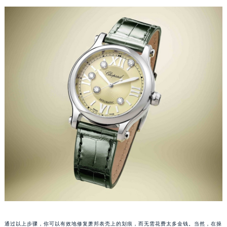
南宁市青秀区金湖路59号地王大厦12楼1224室（需提前预约）
合肥市蜀山区潜山路111号万象城华润大厦B座12楼03室（需提前预约）
泉州市丰泽区宝洲路729号浦西万达中心写字楼A座7楼709室（需提前预约）
青岛市南区山东路6号华润大厦B座22层04室（需提前预约）
烟台市芝罘区胜利路139号万达金融中心A座907室（需提前预约）
长春市朝阳区西安大路727号中银大厦A座(旺进大厦)18层09室（需提前预约）
贵阳市南明区都司高架桥路33号亨特国际金融中心14楼14D（需提前预约）
昆明市盘龙区北京路928号同德昆明广场写字楼10层06室（需提前预约）
石家庄市长安区中山东路39号勒泰中心写字楼B座13层07室（需提前预约）
西安市碑林区南关正街88号华侨城长安国际中心E座6楼10室（需提前预约）
海口市龙华区金贸东路5号海口华润大厦B座17层1707室（需提前预约）
唐山市路南区新华东道100号万达广场写字楼A座10层1002室（需提前预约）
台州市椒江区东海大道1800号腾达中心东1幢20楼2002室（需提前预约）
内蒙古自治区呼和浩特市玉泉区大学西街70号华润万象城写字楼（鄂尔多斯大厦）23层2326室（需提前预约）
甘肃省兰州市七里河区西津西路16号兰州中心写字楼21层2102室（需提前预约）
重庆市解放碑渝中区民权路28号英利国际金融中心写字楼20层01室（需提前预约）
通过以上步骤，你可以有效地修复萧邦表壳上的划痕，而无需花费太多金钱。当然，在操