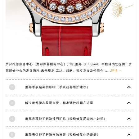
山西省大同市平城区迎宾街萧邦售后服务中心（需提前预约）
山西省晋城市城区黄华街萧邦售后服务中心（需提前预约）
山西省晋中市榆次区顺城街萧邦售后服务中心（需提前预约）
山西省临汾市尧都区解放路萧邦售后服务中心（需提前预约）
山西省吕梁市离石区永宁中路与建设街交叉口萧邦售后服务中心（需提前预约）
山西省朔州市朔城区怡西路与鄯阳西街交汇处萧邦售后服务中心（需提前预约）
山西省忻州市忻府区和平东街与七一南路交叉口萧邦售后服务中心（需提前预约）
萧邦维修服务中心（萧邦保养服务中心）介绍,萧邦（Chopard）本栏目为您提供：萧
山西省阳泉市郊区平阳东街与新城大道交叉口萧邦售后服务中心（需提前预约）
邦维修中心的发展历程,未来规划,工坊、战略、独立意义及价值介......
详情 >
山西省运城市盐湖区河东街萧邦售后服务中心（需提前预约）
山西省长治市潞州区英雄中路萧邦售后服务中心（需提前预约）
2
萧邦手表起雾的影响（手表起雾维护建议）
山西省太原市迎泽区迎泽街道解放路15号亨得利名表维修授权店3楼萧邦售后服务中心（需提前预约）
天津市和平区赤峰道136号天津国际金融中心26层2603室萧邦售后服务中心（需提前预约）
3
解决萧邦腕表星期走慢，精准调校秘籍在这里
安徽省安庆市迎江区人民路萧邦售后服务中心（需提前预约）
4
萧邦表耳掉了解决技巧汇总（轻松修复爱表的小妙招）
安徽省蚌埠市蚌山区淮河路萧邦售后服务中心（需提前预约）
安徽省亳州市谯城区魏武大道萧邦售后服务中心（需提前预约）
5
萧邦表针掉了解决方法推荐（轻松修复你的爱表）
安徽省池州市贵池区长江路萧邦售后服务中心（需提前预约）