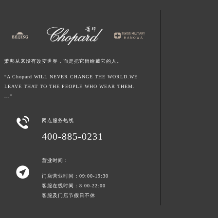
江西省南昌市红谷滩新区红谷中大道998号绿地双子塔（中央广场）A1座办公楼14层1407室萧邦售后服务中心（需提前预约）
江西省萍乡市安源区萍安北大道与康庄路交叉口萧邦售后服务中心（需提前预约）
江西省上饶市信州区滨江西路萧邦售后服务中心（需提前预约）
江西省新余市渝水区北湖西路萧邦售后服务中心（需提前预约）
萧邦从来没有改变世界，而是把它留给戴它的人。
江西省宜春市袁州区中山中路萧邦售后服务中心（需提前预约）
“A Chopard WILL NEVER CHANGE THE WORLD.WE
江西省鹰潭市月湖区胜利东路萧邦售后服务中心（需提前预约）
LEAVE THAT TO THE PEOPLE WHO WEAR THEM.
山东省德州市德城区东风中路萧邦售后服务中心（需提前预约）
...”
山东省东营市东营区济南路萧邦售后服务中心（需提前预约）

山东省济南市历下区经十路11111号华润中心写字楼（万象城）15层1508室萧邦售后服务中心（需提前预约）
网点服务热线
山东省济宁市任城区太白楼路萧邦售后服务中心（需提前预约）
400-885-0231
山东省莱芜市文化南路8号银座商城名表维修一楼名表维修萧邦售后服务中心（需提前预约）
山东省临沂市兰山区解放路萧邦售后服务中心（需提前预约）
营业时间：

山东省日照市东港区烟台路萧邦售后服务中心（需提前预约）
门店营业时间：09:00-19:30
客服在线时间：8:00-22:00
山东省泰安市泰山区财源街道泰山大街萧邦售后服务中心（需提前预约）
客服及门店节假日不休
山东省威海市环翠区新威海路89号振华商厦一楼名表维修萧邦售后服务中心（需提前预约）
山东省潍坊市奎文区东风东街萧邦售后服务中心（需提前预约）