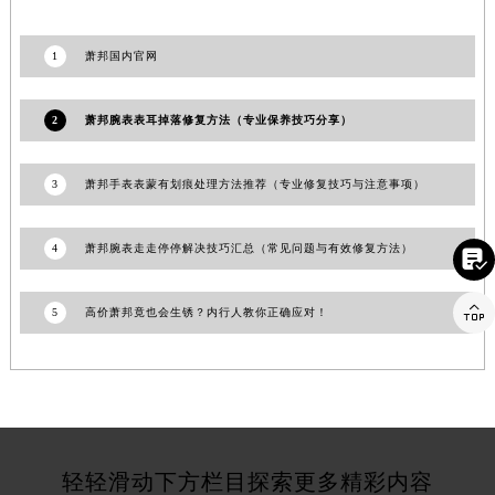
福建省漳州市龙文区步港路萧邦售后服务中心（需提前预约）
江苏省常州市新北区龙锦路1590号现代传媒中心5号楼10层1008室萧邦售后服务中心（需提前预约）
1
萧邦国内官网
江苏省淮安市清江浦区淮海北路萧邦售后服务中心（需提前预约）
江苏省连云港市海州区通灌北路萧邦售后服务中心（需提前预约）
2
萧邦腕表表耳掉落修复方法（专业保养技巧分享）
江苏省南京市秦淮区中山南路1号南京中心22层22-C1-C3室萧邦售后服务中心（需提前预约）
江苏省宿迁市宿城区西湖路萧邦售后服务中心（需提前预约）
3
萧邦手表表蒙有划痕处理方法推荐（专业修复技巧与注意事项）
江苏省泰州市海陵区永定东路399号置地商务中心东塔（华润万象城）17层1706室萧邦售后服务中心（需提前预约）
江苏省徐州市鼓楼区淮海东路29号苏宁广场IFC国际金融中心35层3508室萧邦售后服务中心（需提前预约）
4
萧邦腕表走走停停解决技巧汇总（常见问题与有效修复方法）

江苏省盐城市盐都区世纪大道5号盐城金融城写字楼1号楼16层1604室萧邦售后服务中心（需提前预约）
江苏省扬州市邗江区国展路29号星耀天地写字楼1号楼18层1803室萧邦售后服务中心（需提前预约）

5
高价萧邦竟也会生锈？内行人教你正确应对！
江苏省镇江市京口区中山东路萧邦售后服务中心（需提前预约）
江西省抚州市临川区赣东大道萧邦售后服务中心（需提前预约）
江西省赣州市章贡区文清路萧邦售后服务中心（需提前预约）
江西省吉安市吉州区井冈山大道萧邦售后服务中心（需提前预约）
江西省景德镇市珠山区珠山中路萧邦售后服务中心（需提前预约）
轻轻滑动下方栏目探索更多精彩内容
江西省九江市浔阳区浔阳路萧邦售后服务中心（需提前预约）