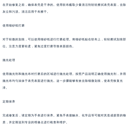
在开始修复之前，确保表壳是干净的。使用软布蘸取少量清洁剂轻轻擦拭表壳表面，去除
重庆市江北区观音桥步行街2号融恒时代广场写字楼9层902室（需提前预约）
灰尘和污渍。清洁后用干布擦干。
长沙市芙蓉区定王台街道建湘路393号世茂环球金融中心写字楼（芙蓉广场）10层13室（需提前预约）
郑州市二七区铭功路10号华润大厦写字楼29层2905室（需提前预约）
使用细砂纸打磨
太原市迎泽区解放路15号亨得利名表服务中心（品牌授权店）3层整层（需提前预约）
沈阳市沈河区中街路137号亨得利名表服务中心（品牌授权店）1层整层（需提前预约）
对于轻微的划痕，可以使用细砂纸进行打磨处理。将细砂纸贴在软布上，轻轻擦拭划痕部
沈阳市沈河区中街路83号亨得利名表服务中心（品牌授权店）1层整层（需提前预约）
位。注意力度要轻柔，避免过度打磨导致表面损伤。
乌鲁木齐市天山区红山路26号时代广场（CCMALL）C座17层17-B（需提前预约）
抛光处理
温州市鹿城区锦绣路1067号置信广场10层1015室（需提前预约）
哈尔滨市道里区友谊西路600号富力中心T2座写字楼29层03室（需提前预约）
使用抛光剂和抛光布对打磨后的区域进行抛光处理。按照产品说明正确使用抛光剂，并用
大连市中山区人民路15号国际金融大厦7层G室（需提前预约）
抛光布均匀涂抹于表壳表面进行抛光。这一步骤能够有效去除细微划痕，使表壳恢复光
佛山市禅城区季华五路57号万科金融中心C座12层1205室（需提前预约）
泽。
东莞市东城街道鸿福东路1号民盈国贸中心T1写字楼9层907室（需提前预约）
定期保养
无锡市梁溪区人民中路139号恒隆广场写字楼1座11层1104室（需提前预约）
南通市崇川区工农路57号圆融广场写字楼16层1603室（需提前预约）
完成修复后，请定期为手表进行保养。避免手表接触水、化学品等可能对其造成损害的物
苏州市苏州工业园区星港街199号苏州中心办公楼C座22层08室（需提前预约）
质，并定期送到专业的维修点进行检查和维护。
武汉市江汉区解放大道686号世界贸易大厦38层09室（需提前预约）