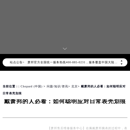
2026年8月萧邦中国区售后服务网络优化升级公告
2026年8月萧邦全国官方售后客户服务热线：400-885-0231
▲
站点公告>
萧邦官方全国统一服务热线400-885-0231，服务覆盖中国大陆、香港、澳门、台湾全部区域（非大陆需加拨“+86”）
▼
2026年8月萧邦售后服务中心最新网点地址：
北京市朝阳区建国门外大街甲6号华熙国际中心写字楼D座11层1102室（北京总部）（需提前预约）
当前位置：
| Chopard (中国)
>
问题/知识/资讯
>
北京
> 戴萧邦的人必看：如何聪明应对
北京市东城区东长安街1号东方广场写字楼W3座6层602室（需提前预约）
日常表壳划痕
天津市和平区赤峰道136号天津国际金融中心写字楼26层2603室（需提前预约）
戴萧邦的人必看：如何聪明应对日常表壳划痕
上海市徐汇区虹桥路3号港汇中心写字楼2座37层3705室（需提前预约）
上海市黄浦区南京东路299号宏伊国际广场写字楼8层806室（需提前预约）
南京市秦淮区中山南路1号（新街口）南京中心写字楼22层C1-1室（需提前预约）
常州市新北区龙锦路1590号现代传媒中心写字楼5号楼10层1008室（需提前预约）
【萧邦售后维修服务中心】在佩戴萧邦腕表的过程中，表