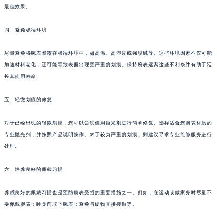
最佳效果。
苏州市苏州工业园区星港街199号苏州中心办公楼C座22层08室（需提前预约）
武汉市江汉区解放大道686号世界贸易大厦38层09室（需提前预约）
四、避免极端环境
南宁市青秀区金湖路59号地王大厦12楼1224室（需提前预约）
合肥市蜀山区潜山路111号万象城华润大厦B座12楼03室（需提前预约）
尽量避免将腕表暴露在极端环境中，如高温、高湿度或强酸碱等。这些环境因素不仅可能
泉州市丰泽区宝洲路729号浦西万达中心写字楼A座7楼709室（需提前预约）
加速材料老化，还可能导致表面出现更严重的划痕。保持腕表远离这些不利条件有助于延
长其使用寿命。
青岛市南区山东路6号华润大厦B座22层04室（需提前预约）
烟台市芝罘区胜利路139号万达金融中心A座907室（需提前预约）
五、轻微划痕的修复
长春市朝阳区西安大路727号中银大厦A座(旺进大厦)18层09室（需提前预约）
贵阳市南明区都司高架桥路33号亨特国际金融中心14楼14D（需提前预约）
对于已经出现的轻微划痕，您可以尝试使用抛光剂进行简单修复。选择适合您腕表材质的
昆明市盘龙区北京路928号同德昆明广场写字楼10层06室（需提前预约）
专业抛光剂，并按照产品说明操作。对于较为严重的划痕，则建议寻求专业维修服务进行
石家庄市长安区中山东路39号勒泰中心写字楼B座13层07室（需提前预约）
处理。
西安市碑林区南关正街88号华侨城长安国际中心E座6楼10室（需提前预约）
六、培养良好的佩戴习惯
海口市龙华区金贸东路5号海口华润大厦B座17层1707室（需提前预约）
唐山市路南区新华东道100号万达广场写字楼A座10层1002室（需提前预约）
养成良好的佩戴习惯也是预防腕表受损的重要措施之一。例如，在运动或做家务时尽量不
台州市椒江区东海大道1800号腾达中心东1幢20楼2002室（需提前预约）
要佩戴腕表；睡觉前取下腕表；避免与硬物直接接触等。
内蒙古自治区呼和浩特市玉泉区大学西街70号华润万象城写字楼（鄂尔多斯大厦）23层2326室（需提前预约）