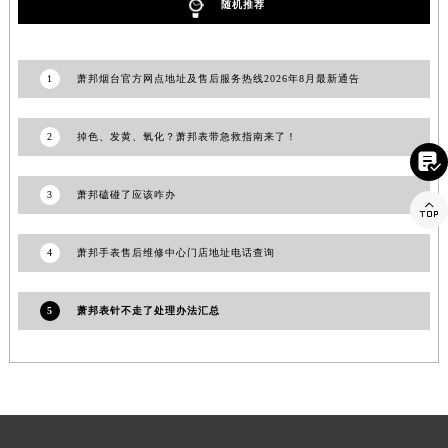
随机推荐
福建省莆田市城厢区霞林街道荔华东大道萧邦售后服务中心（需提前预约）
福建省三明市三元区东乾二路萧邦售后服务中心（需提前预约）
福建省漳州市龙文区步港路萧邦售后服务中心（需提前预约）
1
萧邦烟台官方网点地址及售后服务热线2026年8月最新通告
江苏省常州市新北区龙锦路1590号现代传媒中心5号楼10层1008室萧邦售后服务中心（需提前预约）
江苏省淮安市清江浦区淮海北路萧邦售后服务中心（需提前预约）
2
掉色、发黄、氧化？萧邦表带急救指南来了！

江苏省连云港市海州区通灌北路萧邦售后服务中心（需提前预约）
江苏省南京市秦淮区中山南路1号南京中心22层22-C1-C3室萧邦售后服务中心（需提前预约）
3
萧邦磕碰了应该咋办

江苏省宿迁市宿城区西湖路萧邦售后服务中心（需提前预约）
江苏省泰州市海陵区永定东路399号置地商务中心东塔（华润万象城）17层1706室萧邦售后服务中心（需提前预约）
4
萧邦手表售后维修中心门店地址电话查询
江苏省徐州市鼓楼区淮海东路29号苏宁广场IFC国际金融中心35层3508室萧邦售后服务中心（需提前预约）
江苏省盐城市盐都区世纪大道5号盐城金融城写字楼1号楼16层1604室萧邦售后服务中心（需提前预约）
5
萧邦表针不走了处理办法汇总
江苏省扬州市邗江区国展路29号星耀天地写字楼1号楼18层1803室萧邦售后服务中心（需提前预约）
江苏省镇江市京口区中山东路萧邦售后服务中心（需提前预约）
江西省抚州市临川区赣东大道萧邦售后服务中心（需提前预约）
江西省赣州市章贡区文清路萧邦售后服务中心（需提前预约）
江西省吉安市吉州区井冈山大道萧邦售后服务中心（需提前预约）