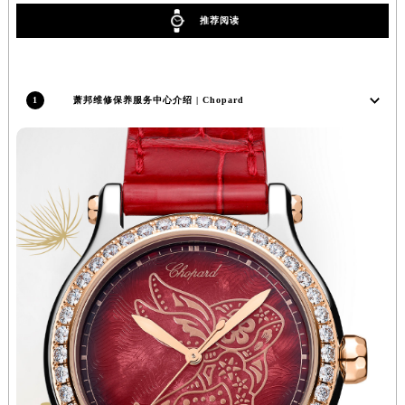
辽宁省铁岭市银州区南马路萧邦售后服务中心（需提前预约）
推荐阅读
辽宁省营口市站前区市府路与渤海大街交叉口萧邦售后服务中心（需提前预约）
辽宁省沈阳市沈河区中街路137号亨得利名表维修授权店1楼萧邦售后服务中心（需提前预约）
辽宁省沈阳市沈河区中街路83号亨得利名表维修授权店1楼萧邦售后服务中心（需提前预约）
1
萧邦维修保养服务中心介绍 | Chopard
北京市朝阳区建国门外大街甲6号华熙国际中心D座11层1102室萧邦售后服务中心（北京总部）（需提前预约）
北京市东城区东长安街1号王府井东方广场W3座6层602室萧邦售后服务中心（需提前预约）
河北省保定市竞秀区朝阳北大街北国先天下萧邦售后服务中心（需提前预约）
内蒙古自治区阿拉善盟市左旗土尔扈特大街萧邦售后服务中心（需提前预约）
内蒙古自治区巴彦淖尔市临河区新华街萧邦售后服务中心（需提前预约）
内蒙古自治区包头市青山区幸福路甲3号王府井百货名表维修萧邦售后服务中心（需提前预约）
内蒙古自治区赤峰市红山区哈达街萧邦售后服务中心（需提前预约）
内蒙古自治区鄂尔多斯市东胜区伊金霍洛街萧邦售后服务中心（需提前预约）
内蒙古自治区呼伦贝尔市海拉尔区中央街萧邦售后服务中心（需提前预约）
内蒙古自治区通辽市科尔沁区明仁大街萧邦售后服务中心（需提前预约）
内蒙古自治区乌海市海勃湾区人民南路萧邦售后服务中心（需提前预约）
内蒙古自治区乌兰察布市集宁区恩和大街萧邦售后服务中心（需提前预约）