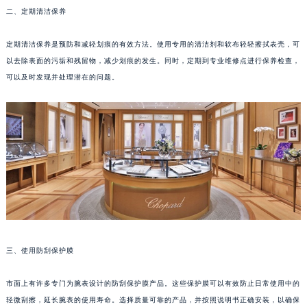
二、定期清洁保养
福州市鼓楼区五四路128-1号恒力城写字楼15层03室（需提前预约）
成都市锦江区人民东路6号SAC东原中心写字楼24层2406B室（需提前预约）
定期清洁保养是预防和减轻划痕的有效方法。使用专用的清洁剂和软布轻轻擦拭表壳，可
重庆市江北区观音桥步行街2号融恒时代广场写字楼9层902室（需提前预约）
以去除表面的污垢和残留物，减少划痕的发生。同时，定期到专业维修点进行保养检查，
长沙市芙蓉区定王台街道建湘路393号世茂环球金融中心写字楼（芙蓉广场）10层13室（需提前预约）
可以及时发现并处理潜在的问题。
郑州市二七区铭功路10号华润大厦写字楼29层2905室（需提前预约）
太原市迎泽区解放路15号亨得利名表服务中心（品牌授权店）3层整层（需提前预约）
沈阳市沈河区中街路137号亨得利名表服务中心（品牌授权店）1层整层（需提前预约）
沈阳市沈河区中街路83号亨得利名表服务中心（品牌授权店）1层整层（需提前预约）
乌鲁木齐市天山区红山路26号时代广场（CCMALL）C座17层17-B（需提前预约）
温州市鹿城区锦绣路1067号置信广场10层1015室（需提前预约）
哈尔滨市道里区友谊西路600号富力中心T2座写字楼29层03室（需提前预约）
大连市中山区人民路15号国际金融大厦7层G室（需提前预约）
佛山市禅城区季华五路57号万科金融中心C座12层1205室（需提前预约）
三、使用防刮保护膜
东莞市东城街道鸿福东路1号民盈国贸中心T1写字楼9层907室（需提前预约）
无锡市梁溪区人民中路139号恒隆广场写字楼1座11层1104室（需提前预约）
市面上有许多专门为腕表设计的防刮保护膜产品。这些保护膜可以有效防止日常使用中的
轻微刮擦，延长腕表的使用寿命。选择质量可靠的产品，并按照说明书正确安装，以确保
南通市崇川区工农路57号圆融广场写字楼16层1603室（需提前预约）