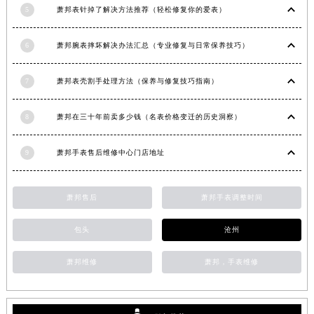
5
萧邦表针掉了解决方法推荐（轻松修复你的爱表）
安徽省亳州市谯城区魏武大道萧邦售后服务中心（需提前预约）
安徽省池州市贵池区长江路萧邦售后服务中心（需提前预约）
6
萧邦腕表摔坏解决办法汇总（专业修复与日常保养技巧）
安徽省滁州市琅琊区南谯北路萧邦售后服务中心（需提前预约）
安徽省阜阳市颍州区颍州北路萧邦售后服务中心（需提前预约）
7
萧邦表壳割手处理方法（保养与修复技巧指南）
安徽省淮北市相山区淮海路萧邦售后服务中心（需提前预约）
安徽省淮南市田家庵区国庆中路萧邦售后服务中心（需提前预约）
8
萧邦在三十年前卖多少钱（名表价格变迁的历史洞察）
安徽省黄山市屯溪区黄山西路萧邦售后服务中心（需提前预约）
安徽省六安市金安区解放中路萧邦售后服务中心（需提前预约）
9
萧邦手表售后维修中心门店地址
安徽省马鞍山市雨山区湖南西路萧邦售后服务中心（需提前预约）
安徽省宿州市埇桥区人民中路萧邦售后服务中心（需提前预约）
萧邦售后
萧邦手表调整时间
安徽省铜陵市铜官区石城大道萧邦售后服务中心（需提前预约）
安徽省芜湖市镜湖区中山路步行街萧邦售后服务中心（需提前预约）
包头
沧州
安徽省宣城市宣州区叠嶂西路萧邦售后服务中心（需提前预约）
萧邦维修
萧邦，手表维修
福建省龙岩市新罗区九一南路萧邦售后服务中心（需提前预约）
福建省南平市建阳区人民西路萧邦售后服务中心（需提前预约）
福建省宁德市蕉城区天湖东路萧邦售后服务中心（需提前预约）