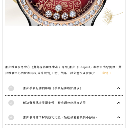
内蒙古自治区锡林郭勒盟市锡林浩特市光明街与额尔敦路交叉口萧邦售后服务中心（需提前预约）
内蒙古自治区兴安盟市乌兰浩特市兴安大街萧邦售后服务中心（需提前预约）
山西省大同市平城区迎宾街萧邦售后服务中心（需提前预约）
山西省晋城市城区黄华街萧邦售后服务中心（需提前预约）
山西省晋中市榆次区顺城街萧邦售后服务中心（需提前预约）
山西省临汾市尧都区解放路萧邦售后服务中心（需提前预约）
山西省吕梁市离石区永宁中路与建设街交叉口萧邦售后服务中心（需提前预约）
山西省朔州市朔城区怡西路与鄯阳西街交汇处萧邦售后服务中心（需提前预约）
萧邦维修服务中心（萧邦保养服务中心）介绍,萧邦（Chopard）本栏目为您提供：萧
山西省忻州市忻府区和平东街与七一南路交叉口萧邦售后服务中心（需提前预约）
邦维修中心的发展历程,未来规划,工坊、战略、独立意义及价值介......
详情 >
山西省阳泉市郊区平阳东街与新城大道交叉口萧邦售后服务中心（需提前预约）
山西省运城市盐湖区河东街萧邦售后服务中心（需提前预约）
2
萧邦手表起雾的影响（手表起雾维护建议）
山西省长治市潞州区英雄中路萧邦售后服务中心（需提前预约）
山西省太原市迎泽区迎泽街道解放路15号亨得利名表维修授权店3楼萧邦售后服务中心（需提前预约）
3
解决萧邦腕表星期走慢，精准调校秘籍在这里
天津市和平区赤峰道136号天津国际金融中心26层2603室萧邦售后服务中心（需提前预约）
安徽省安庆市迎江区人民路萧邦售后服务中心（需提前预约）
4
萧邦表耳掉了解决技巧汇总（轻松修复爱表的小妙招）
安徽省蚌埠市蚌山区淮河路萧邦售后服务中心（需提前预约）