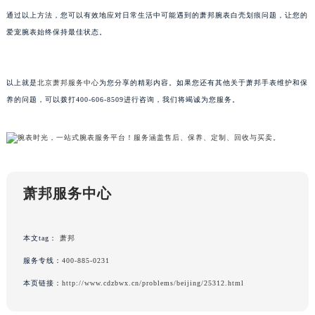
甘肃省兰州市七里河区西津西路16号兰州中心写字楼21层2102室（需提前预约）
通过以上方法，您可以有效地应对日常生活中可能遇到的萧邦腕表白壳划痕问题，让您的
爱宠腕表始终保持最佳状态。
重庆市解放碑渝中区民权路28号英利国际金融中心写字楼20层01室（需提前预约）
黑龙江省大庆市萨尔图区会战大街萧邦售后服务中心（需提前预约）
黑龙江省鹤岗市向阳区红军路萧邦售后服务中心（需提前预约）
以上就是
北京萧邦服务中心
为您分享的精彩内容。如果您还有其他关于萧邦手表维护和保
黑龙江省黑河市爱辉区中央街萧邦售后服务中心（需提前预约）
养的问题，可以拨打400-606-8509进行咨询，我们将竭诚为您服务。
黑龙江省鸡西市鸡冠区红军路萧邦售后服务中心（需提前预约）
黑龙江省佳木斯市向阳区长安路萧邦售后服务中心（需提前预约）
黑龙江省牡丹江市东安区太平路萧邦售后服务中心（需提前预约）
黑龙江省七台河市桃山区大同街萧邦售后服务中心（需提前预约）
萧邦服务中心
黑龙江省齐齐哈尔市龙沙区龙华路萧邦售后服务中心（需提前预约）
黑龙江省双鸭山市尖山区新兴大街萧邦售后服务中心（需提前预约）
黑龙江省绥化市北林区新华街与康庄路交叉口萧邦售后服务中心（需提前预约）
本文tag：
萧邦
黑龙江省伊春市伊美区通河路萧邦售后服务中心（需提前预约）
服务专线：
400-885-0231
吉林省白城市洮北区明仁南街萧邦售后服务中心（需提前预约）
本页链接：
http://www.cdzbwx.cn/problems/beijing/25312.html
吉林省白山市浑江区浑江大街萧邦售后服务中心（需提前预约）
吉林省吉林市船营区河南街萧邦售后服务中心（需提前预约）