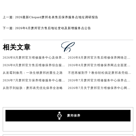
吉林省辽源市龙山区人民大街萧邦售后服务中心（需提前预约）
吉林省梅河口市新华街道梅河大街萧邦售后服务中心（需提前预约）
上一篇:
2026最新Chopard萧邦名表售后保养服务点地址调研报告
吉林省四平市铁东区紫气大路与南九经街交汇处萧邦售后服务中心（需提前预约）
下一篇:
2026年6月萧邦官方售后地址变动及新增服务点公告
吉林省松原市宁江区五环大街萧邦售后服务中心（需提前预约）
吉林省通化市东昌区环通乡江南大街萧邦售后服务中心（需提前预约）
相关文章
吉林省延边市延吉市解放路萧邦售后服务中心（需提前预约）
辽宁省鞍山市铁东区站前街萧邦售后服务中心（需提前预约）
2026年8月萧邦官方维修服务中心及保养站最新调整补充确认
2026年8月萧邦官方售后维修保养网络迁址及新设点即时快报最终发布完成
辽宁省本溪市平山区胜利路萧邦售后服务中心（需提前预约）
2026年8月萧邦官方售后维修保养综合服务网络补充最终发布文件定稿
2026年8月萧邦官方维修保养网点全面更新补充说明（搬迁新增店铺）最终公示
从发霉到焕亮：一块生锈萧邦的重生之路
不想再被割手？教你轻松搞定萧邦表壳锐边问题
辽宁省朝阳市双塔区新华路萧邦售后服务中心（需提前预约）
2026年7月萧邦官方保养维修服务中心搬迁与增设网点补充通知文本
2026年7月萧邦官方维修服务中心保养点搬迁及新设补充详情
辽宁省丹东市振兴区七经街萧邦售后服务中心（需提前预约）
从割手到贴肤：萧邦表壳优化保养全攻略
2026年7月关于萧邦官方维修保养中心网点搬迁新增的正式通知
辽宁省抚顺市新抚区东一路萧邦售后服务中心（需提前预约）
辽宁省阜新市海州区解放大街萧邦售后服务中心（需提前预约）
辽宁省葫芦岛市连山区中央路萧邦售后服务中心（需提前预约）
萧邦保养
辽宁省锦州市古塔区中央大街萧邦售后服务中心（需提前预约）
辽宁省辽阳市白塔区新运大街萧邦售后服务中心（需提前预约）
辽宁省盘锦市兴隆台区石油大街萧邦售后服务中心（需提前预约）