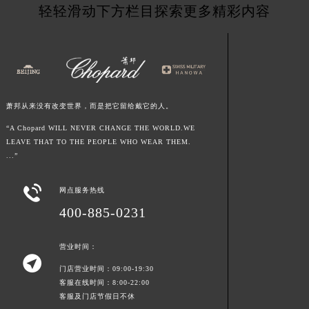
轻轻滑动下方栏目探索更多精彩内容
江西省景德镇市珠山区珠山中路萧邦售后服务中心（需提前预约）
江西省九江市浔阳区浔阳路萧邦售后服务中心（需提前预约）
江西省南昌市红谷滩新区红谷中大道998号绿地双子塔（中央广场）A1座办公楼14层1407室萧邦售后服务中心（需提前预约）
江西省萍乡市安源区萍安北大道与康庄路交叉口萧邦售后服务中心（需提前预约）
江西省上饶市信州区滨江西路萧邦售后服务中心（需提前预约）
萧邦从来没有改变世界，而是把它留给戴它的人。
江西省新余市渝水区北湖西路萧邦售后服务中心（需提前预约）
“A Chopard WILL NEVER CHANGE THE WORLD.WE
江西省宜春市袁州区中山中路萧邦售后服务中心（需提前预约）
LEAVE THAT TO THE PEOPLE WHO WEAR THEM.
江西省鹰潭市月湖区胜利东路萧邦售后服务中心（需提前预约）
...”
山东省德州市德城区东风中路萧邦售后服务中心（需提前预约）
山东省东营市东营区济南路萧邦售后服务中心（需提前预约）

网点服务热线
山东省济南市历下区经十路11111号华润中心写字楼（万象城）15层1508室萧邦售后服务中心（需提前预约）
400-885-0231
山东省济宁市任城区太白楼路萧邦售后服务中心（需提前预约）
山东省莱芜市文化南路8号银座商城名表维修一楼名表维修萧邦售后服务中心（需提前预约）
营业时间：

山东省临沂市兰山区解放路萧邦售后服务中心（需提前预约）
门店营业时间：09:00-19:30
客服在线时间：8:00-22:00
山东省日照市东港区烟台路萧邦售后服务中心（需提前预约）
客服及门店节假日不休
山东省泰安市泰山区财源街道泰山大街萧邦售后服务中心（需提前预约）