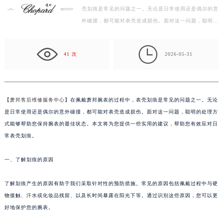
壳划痕是常见的问题之一。无论是日常使用还是偶尔的意
徐州市鼓楼区淮海东路29号苏宁广场IFC国际金融中心写字楼35层3508室（需提前预约）
外碰撞，都可能对表壳造成损伤。面对这一问题，聪明的
扬州市邗江区国展路29号星耀天地写字楼1号楼18层1803室（需提前预约）
处理方式能够帮助您保持腕表的最佳状态。本文将为您…
盐城市盐都区世纪大道5号盐城金融城写字楼1号楼16层1604室（需提前预约）

泰州市海陵区永定东路399号置地商务中心东塔写字楼（华润万象城）17层1706室（需提前预约）
41 次
2026-05-31
宁波市江北区大闸南路500号来福士广场办公楼20层2009室（需提前预约）
杭州市上城区钱江路1366号华润大厦写字楼A座5层503-5室（需提前预约）
金华市金东区东市南街777号金华万达广场写字楼4号楼22层2209室（需提前预约）
【
萧邦售后维修服务中心
】在佩戴萧邦腕表的过程中，表壳划痕是常见的问题之一。无论
绍兴市越城区胜利东路379号世茂天际中心写字楼8层805室（需提前预约）
是日常使用还是偶尔的意外碰撞，都可能对表壳造成损伤。面对这一问题，聪明的处理方
嘉兴市南湖区广益路705号嘉兴世界贸易中心写字楼A座13层1304室（需提前预约）
式能够帮助您保持腕表的最佳状态。本文将为您提供一些实用的建议，帮助您有效应对日
南昌市红谷滩新区红谷中大道998号绿地双子塔（中央广场）A1座办公楼14层07室（需提前预约）
常表壳划痕。
济南市历下区经十路11111号华润中心写字楼（万象城）15层1508室（需提前预约）
一、了解划痕的原因
广州市天河区天河路230号万菱汇国际中心写字楼A塔7层704室（需提前预约）
广州市越秀区环市东路371-375号世界贸易中心大厦南塔写字楼15层07室（需提前预约）
了解划痕产生的原因有助于我们采取针对性的预防措施。常见的原因包括佩戴过程中与硬
深圳市罗湖区深南东路5001号华润大厦写字楼17层1701室（需提前预约）
物接触、汗水或化妆品残留、以及长时间暴露在阳光下等。通过识别这些原因，您可以更
惠州市惠城区江北文昌一路7号华贸大厦写字楼1座30层05室（需提前预约）
好地保护您的腕表。
厦门市思明区湖滨东路95号华润大厦写字楼B座11层1104室（需提前预约）