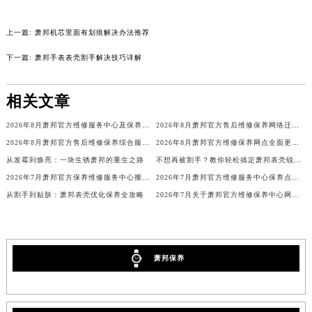
吉林省吉林市船营区河南街萧邦售后服务中心（需提前预约）
吉林省辽源市龙山区人民大街萧邦售后服务中心（需提前预约）
上一篇:
萧邦机芯里面有划痕解决办法推荐
吉林省梅河口市新华街道梅河大街萧邦售后服务中心（需提前预约）
下一篇:
萧邦手表表壳割手解决技巧详解
吉林省四平市铁东区紫气大路与南九经街交汇处萧邦售后服务中心（需提前预约）
吉林省松原市宁江区五环大街萧邦售后服务中心（需提前预约）
相关文章
吉林省通化市东昌区环通乡江南大街萧邦售后服务中心（需提前预约）
2026年8月萧邦官方维修服务中心及保养站最新调整补充确认
2026年8月萧邦官方售后维修保养网络迁址及新设点即时快报最终发布完成
吉林省延边市延吉市解放路萧邦售后服务中心（需提前预约）
2026年8月萧邦官方售后维修保养综合服务网络补充最终发布文件定稿
2026年8月萧邦官方维修保养网点全面更新补充说明（搬迁新增店铺）最终公示
辽宁省鞍山市铁东区站前街萧邦售后服务中心（需提前预约）
从发霉到焕亮：一块生锈萧邦的重生之路
不想再被割手？教你轻松搞定萧邦表壳锐边问题
辽宁省本溪市平山区胜利路萧邦售后服务中心（需提前预约）
2026年7月萧邦官方保养维修服务中心搬迁与增设网点补充通知文本
2026年7月萧邦官方维修服务中心保养点搬迁及新设补充详情
辽宁省朝阳市双塔区新华路萧邦售后服务中心（需提前预约）
从割手到贴肤：萧邦表壳优化保养全攻略
2026年7月关于萧邦官方维修保养中心网点搬迁新增的正式通知
辽宁省丹东市振兴区七经街萧邦售后服务中心（需提前预约）
辽宁省抚顺市新抚区东一路萧邦售后服务中心（需提前预约）
辽宁省阜新市海州区解放大街萧邦售后服务中心（需提前预约）
萧邦保养
辽宁省葫芦岛市连山区中央路萧邦售后服务中心（需提前预约）
辽宁省锦州市古塔区中央大街萧邦售后服务中心（需提前预约）
辽宁省辽阳市白塔区新运大街萧邦售后服务中心（需提前预约）