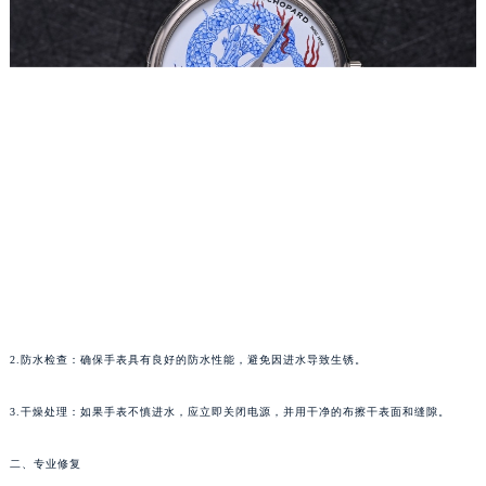
厦门市思明区湖滨东路95号华润大厦写字楼B座11层1104室（需提前预约）
福州市鼓楼区五四路128-1号恒力城写字楼15层03室（需提前预约）
成都市锦江区人民东路6号SAC东原中心写字楼24层2406B室（需提前预约）
重庆市江北区观音桥步行街2号融恒时代广场写字楼9层902室（需提前预约）
长沙市芙蓉区定王台街道建湘路393号世茂环球金融中心写字楼（芙蓉广场）10层13室（需提前预约）
郑州市二七区铭功路10号华润大厦写字楼29层2905室（需提前预约）
太原市迎泽区解放路15号亨得利名表服务中心（品牌授权店）3层整层（需提前预约）
沈阳市沈河区中街路137号亨得利名表服务中心（品牌授权店）1层整层（需提前预约）
沈阳市沈河区中街路83号亨得利名表服务中心（品牌授权店）1层整层（需提前预约）
乌鲁木齐市天山区红山路26号时代广场（CCMALL）C座17层17-B（需提前预约）
温州市鹿城区锦绣路1067号置信广场10层1015室（需提前预约）
哈尔滨市道里区友谊西路600号富力中心T2座写字楼29层03室（需提前预约）
2.防水检查：确保手表具有良好的防水性能，避免因进水导致生锈。
大连市中山区人民路15号国际金融大厦7层G室（需提前预约）
佛山市禅城区季华五路57号万科金融中心C座12层1205室（需提前预约）
3.干燥处理：如果手表不慎进水，应立即关闭电源，并用干净的布擦干表面和缝隙。
东莞市东城街道鸿福东路1号民盈国贸中心T1写字楼9层907室（需提前预约）
二、专业修复
无锡市梁溪区人民中路139号恒隆广场写字楼1座11层1104室（需提前预约）