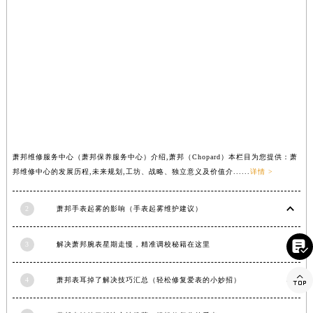
内蒙古自治区乌兰察布市集宁区恩和大街萧邦售后服务中心（需提前预约）
内蒙古自治区锡林郭勒盟市锡林浩特市光明街与额尔敦路交叉口萧邦售后服务中心（需提前预约）
内蒙古自治区兴安盟市乌兰浩特市兴安大街萧邦售后服务中心（需提前预约）
山西省大同市平城区迎宾街萧邦售后服务中心（需提前预约）
山西省晋城市城区黄华街萧邦售后服务中心（需提前预约）
山西省晋中市榆次区顺城街萧邦售后服务中心（需提前预约）
山西省临汾市尧都区解放路萧邦售后服务中心（需提前预约）
山西省吕梁市离石区永宁中路与建设街交叉口萧邦售后服务中心（需提前预约）
萧邦维修服务中心（萧邦保养服务中心）介绍,萧邦（Chopard）本栏目为您提供：萧
山西省朔州市朔城区怡西路与鄯阳西街交汇处萧邦售后服务中心（需提前预约）
邦维修中心的发展历程,未来规划,工坊、战略、独立意义及价值介......
详情 >
山西省忻州市忻府区和平东街与七一南路交叉口萧邦售后服务中心（需提前预约）
山西省阳泉市郊区平阳东街与新城大道交叉口萧邦售后服务中心（需提前预约）
2
萧邦手表起雾的影响（手表起雾维护建议）
山西省运城市盐湖区河东街萧邦售后服务中心（需提前预约）

山西省长治市潞州区英雄中路萧邦售后服务中心（需提前预约）
3
解决萧邦腕表星期走慢，精准调校秘籍在这里
山西省太原市迎泽区迎泽街道解放路15号亨得利名表维修授权店3楼萧邦售后服务中心（需提前预约）

4
萧邦表耳掉了解决技巧汇总（轻松修复爱表的小妙招）
天津市和平区赤峰道136号天津国际金融中心26层2603室萧邦售后服务中心（需提前预约）
安徽省安庆市迎江区人民路萧邦售后服务中心（需提前预约）