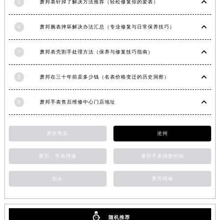
5
萧邦表针掉了解决方法推荐（轻松修复你的爱表）
安徽省蚌埠市蚌山区淮河路萧邦售后服务中心（需提前预约）
安徽省亳州市谯城区魏武大道萧邦售后服务中心（需提前预约）
6
萧邦腕表摔坏解决办法汇总（专业修复与日常保养技巧）
安徽省池州市贵池区长江路萧邦售后服务中心（需提前预约）
安徽省滁州市琅琊区南谯北路萧邦售后服务中心（需提前预约）
7
萧邦表壳割手处理方法（保养与修复技巧指南）
安徽省阜阳市颍州区颍州北路萧邦售后服务中心（需提前预约）
安徽省淮北市相山区淮海路萧邦售后服务中心（需提前预约）
8
萧邦在三十年前卖多少钱（名表价格变迁的历史洞察）
安徽省淮南市田家庵区国庆中路萧邦售后服务中心（需提前预约）
9
萧邦手表售后维修中心门店地址
安徽省黄山市屯溪区黄山西路萧邦售后服务中心（需提前预约）
安徽省六安市金安区解放中路萧邦售后服务中心（需提前预约）
安徽省马鞍山市雨山区湖南西路萧邦售后服务中心（需提前预约）
萧邦售后
沧州
安徽省宿州市埇桥区人民中路萧邦售后服务中心（需提前预约）
萧邦，手表维修
萧邦手表调整时间
安徽省铜陵市铜官区石城大道萧邦售后服务中心（需提前预约）
安徽省芜湖市镜湖区中山路步行街萧邦售后服务中心（需提前预约）
包头
萧邦维修
安徽省宣城市宣州区叠嶂西路萧邦售后服务中心（需提前预约）
福建省龙岩市新罗区九一南路萧邦售后服务中心（需提前预约）
福建省南平市建阳区人民西路萧邦售后服务中心（需提前预约）
随机推荐