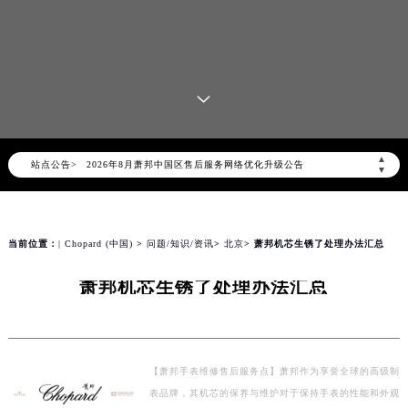
▲
站点公告>
2026年8月萧邦中国区售后服务网络优化升级公告
▼
2026年8月萧邦全国官方售后客户服务热线：400-885-0231
萧邦官方全国统一服务热线400-885-0231，服务覆盖中国大陆、香港、澳门、台湾全部区域（非大陆需加拨“+86”）
2026年8月萧邦售后服务中心最新网点地址：
当前位置：
| Chopard (中国)
>
问题/知识/资讯
>
北京
> 萧邦机芯生锈了处理办法汇总
北京市朝阳区建国门外大街甲6号华熙国际中心写字楼D座11层1102室（北京总部）（需提前预约）
萧邦机芯生锈了处理办法汇总
北京市东城区东长安街1号东方广场写字楼W3座6层602室（需提前预约）
天津市和平区赤峰道136号天津国际金融中心写字楼26层2603室（需提前预约）
上海市徐汇区虹桥路3号港汇中心写字楼2座37层3705室（需提前预约）
上海市黄浦区南京东路299号宏伊国际广场写字楼8层806室（需提前预约）
【萧邦手表维修售后服务点】萧邦作为享誉全球的高级制
表品牌，其机芯的保养与维护对于保持手表的性能和外观
南京市秦淮区中山南路1号（新街口）南京中心写字楼22层C1-1室（需提前预约）