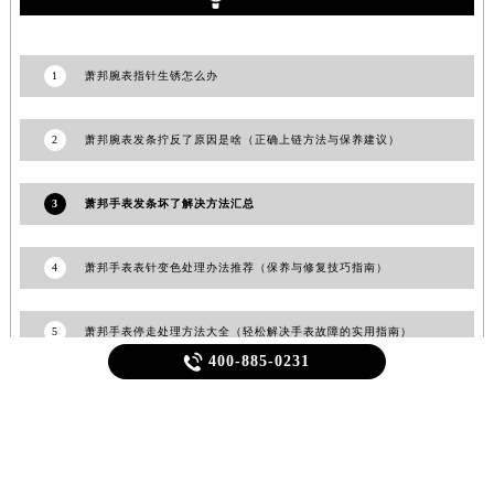
福建省宁德市蕉城区天湖东路萧邦售后服务中心（需提前预约）
福建省莆田市城厢区霞林街道荔华东大道萧邦售后服务中心（需提前预约）
1
萧邦腕表指针生锈怎么办
福建省三明市三元区东乾二路萧邦售后服务中心（需提前预约）
福建省漳州市龙文区步港路萧邦售后服务中心（需提前预约）
江苏省常州市新北区龙锦路1590号现代传媒中心5号楼10层1008室萧邦售后服务中心（需提前预约）
2
萧邦腕表发条拧反了原因是啥（正确上链方法与保养建议）
江苏省淮安市清江浦区淮海北路萧邦售后服务中心（需提前预约）
江苏省连云港市海州区通灌北路萧邦售后服务中心（需提前预约）
3
萧邦手表发条坏了解决方法汇总
江苏省南京市秦淮区中山南路1号南京中心22层22-C1-C3室萧邦售后服务中心（需提前预约）
江苏省宿迁市宿城区西湖路萧邦售后服务中心（需提前预约）
4
萧邦手表表针变色处理办法推荐（保养与修复技巧指南）
江苏省泰州市海陵区永定东路399号置地商务中心东塔（华润万象城）17层1706室萧邦售后服务中心（需提前预约）
江苏省徐州市鼓楼区淮海东路29号苏宁广场IFC国际金融中心35层3508室萧邦售后服务中心（需提前预约）
5
萧邦手表停走处理方法大全（轻松解决手表故障的实用指南）
江苏省盐城市盐都区世纪大道5号盐城金融城写字楼1号楼16层1604室萧邦售后服务中心（需提前预约）

400-885-0231
江苏省扬州市邗江区国展路29号星耀天地写字楼1号楼18层1803室萧邦售后服务中心（需提前预约）
江苏省镇江市京口区中山东路萧邦售后服务中心（需提前预约）
江西省抚州市临川区赣东大道萧邦售后服务中心（需提前预约）
江西省赣州市章贡区文清路萧邦售后服务中心（需提前预约）