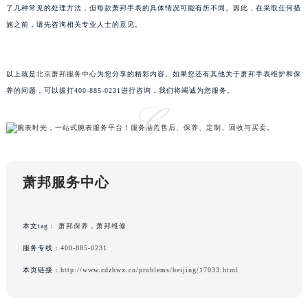
了几种常见的处理方法，但每款萧邦手表的具体情况可能有所不同。因此，在采取任何措
内蒙古自治区呼和浩特市玉泉区大学西街70号华润万象城写字楼（鄂尔多斯大厦）23层2326室（需提前预约）
施之前，请先咨询相关专业人士的意见。
甘肃省兰州市七里河区西津西路16号兰州中心写字楼21层2102室（需提前预约）
重庆市解放碑渝中区民权路28号英利国际金融中心写字楼20层01室（需提前预约）
黑龙江省大庆市萨尔图区会战大街萧邦售后服务中心（需提前预约）
以上就是
北京萧邦服务中心
为您分享的精彩内容。如果您还有其他关于萧邦手表维护和保
黑龙江省鹤岗市向阳区红军路萧邦售后服务中心（需提前预约）
养的问题，可以拨打400-885-0231进行咨询，我们将竭诚为您服务。
黑龙江省黑河市爱辉区中央街萧邦售后服务中心（需提前预约）
黑龙江省鸡西市鸡冠区红军路萧邦售后服务中心（需提前预约）
黑龙江省佳木斯市向阳区长安路萧邦售后服务中心（需提前预约）
黑龙江省牡丹江市东安区太平路萧邦售后服务中心（需提前预约）
萧邦服务中心
黑龙江省七台河市桃山区大同街萧邦售后服务中心（需提前预约）
黑龙江省齐齐哈尔市龙沙区龙华路萧邦售后服务中心（需提前预约）
黑龙江省双鸭山市尖山区新兴大街萧邦售后服务中心（需提前预约）
本文tag：
萧邦保养
，
萧邦维修
黑龙江省绥化市北林区新华街与康庄路交叉口萧邦售后服务中心（需提前预约）
服务专线：
400-885-0231
黑龙江省伊春市伊美区通河路萧邦售后服务中心（需提前预约）
本页链接：
http://www.cdzbwx.cn/problems/beijing/17033.html
吉林省白城市洮北区明仁南街萧邦售后服务中心（需提前预约）
吉林省白山市浑江区浑江大街萧邦售后服务中心（需提前预约）