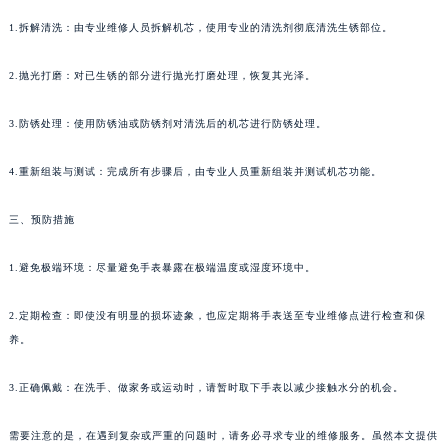
南通市崇川区工农路57号圆融广场写字楼16层1603室（需提前预约）
1.拆解清洗：由专业维修人员拆解机芯，使用专业的清洗剂彻底清洗生锈部位。
苏州市苏州工业园区星港街199号苏州中心办公楼C座22层08室（需提前预约）
武汉市江汉区解放大道686号世界贸易大厦38层09室（需提前预约）
2.抛光打磨：对已生锈的部分进行抛光打磨处理，恢复其光泽。
南宁市青秀区金湖路59号地王大厦12楼1224室（需提前预约）
3.防锈处理：使用防锈油或防锈剂对清洗后的机芯进行防锈处理。
合肥市蜀山区潜山路111号万象城华润大厦B座12楼03室（需提前预约）
泉州市丰泽区宝洲路729号浦西万达中心写字楼A座7楼709室（需提前预约）
4.重新组装与测试：完成所有步骤后，由专业人员重新组装并测试机芯功能。
青岛市南区山东路6号华润大厦B座22层04室（需提前预约）
烟台市芝罘区胜利路139号万达金融中心A座907室（需提前预约）
三、预防措施
长春市朝阳区西安大路727号中银大厦A座(旺进大厦)18层09室（需提前预约）
贵阳市南明区都司高架桥路33号亨特国际金融中心14楼14D（需提前预约）
1.避免极端环境：尽量避免手表暴露在极端温度或湿度环境中。
昆明市盘龙区北京路928号同德昆明广场写字楼10层06室（需提前预约）
2.定期检查：即使没有明显的损坏迹象，也应定期将手表送至专业维修点进行检查和保
石家庄市长安区中山东路39号勒泰中心写字楼B座13层07室（需提前预约）
养。
西安市碑林区南关正街88号华侨城长安国际中心E座6楼10室（需提前预约）
海口市龙华区金贸东路5号海口华润大厦B座17层1707室（需提前预约）
3.正确佩戴：在洗手、做家务或运动时，请暂时取下手表以减少接触水分的机会。
唐山市路南区新华东道100号万达广场写字楼A座10层1002室（需提前预约）
台州市椒江区东海大道1800号腾达中心东1幢20楼2002室（需提前预约）
需要注意的是，在遇到复杂或严重的问题时，请务必寻求专业的维修服务。虽然本文提供