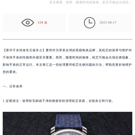
至关重要。然而，随着时间的推移，机芯可能会出现生锈
常州市新北区龙锦路1590号现代传媒中心写字楼5号楼10层1008室（需提前预约）
现象，影响手表的正常运行。本文将汇总一些处理萧邦…
徐州市鼓楼区淮海东路29号苏宁广场IFC国际金融中心写字楼35层3508室（需提前预约）

扬州市邗江区国展路29号星耀天地写字楼1号楼18层1803室（需提前预约）
154 次
2025-08-17
盐城市盐都区世纪大道5号盐城金融城写字楼1号楼16层1604室（需提前预约）
泰州市海陵区永定东路399号置地商务中心东塔写字楼（华润万象城）17层1706室（需提前预约）
宁波市江北区大闸南路500号来福士广场办公楼20层2009室（需提前预约）
【
萧邦手表维修售后服务点
】萧邦作为享誉全球的高级制表品牌，其机芯的保养与维护对
杭州市上城区钱江路1366号华润大厦写字楼A座5层503-5室（需提前预约）
于保持手表的性能和外观至关重要。然而，随着时间的推移，机芯可能会出现生锈现象，
金华市金东区东市南街777号金华万达广场写字楼4号楼22层2209室（需提前预约）
影响手表的正常运行。本文将汇总一些处理萧邦机芯生锈问题的方法，帮助您更好地维护
绍兴市越城区胜利东路379号世茂天际中心写字楼8层805室（需提前预约）
您的爱表。
嘉兴市南湖区广益路705号嘉兴世界贸易中心写字楼A座13层1304室（需提前预约）
一、日常保养
南昌市红谷滩新区红谷中大道998号绿地双子塔（中央广场）A1座办公楼14层07室（需提前预约）
济南市历下区经十路11111号华润中心写字楼（万象城）15层1508室（需提前预约）
1.定期清洁：使用软毛刷或干净的棉签轻轻清理机芯表面，去除灰尘和污垢。
广州市天河区天河路230号万菱汇国际中心写字楼A塔7层704室（需提前预约）
广州市越秀区环市东路371-375号世界贸易中心大厦南塔写字楼15层07室（需提前预约）
深圳市罗湖区深南东路5001号华润大厦写字楼17层1701室（需提前预约）
惠州市惠城区江北文昌一路7号华贸大厦写字楼1座30层05室（需提前预约）