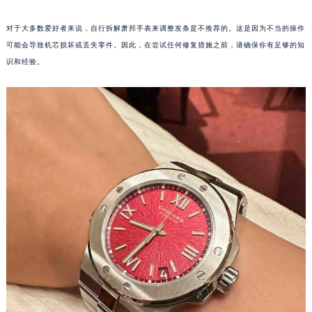
沈阳市沈河区中街路83号亨得利名表服务中心（品牌授权店）1层整层（需提前预约）
对于大多数爱好者来说，自行拆解萧邦手表来调整发条是不推荐的。这是因为不当的操作
乌鲁木齐市天山区红山路26号时代广场（CCMALL）C座17层17-B（需提前预约）
可能会导致机芯损坏或丢失零件。因此，在尝试任何修复措施之前，请确保你有足够的知
温州市鹿城区锦绣路1067号置信广场10层1015室（需提前预约）
识和经验。
哈尔滨市道里区友谊西路600号富力中心T2座写字楼29层03室（需提前预约）
大连市中山区人民路15号国际金融大厦7层G室（需提前预约）
佛山市禅城区季华五路57号万科金融中心C座12层1205室（需提前预约）
东莞市东城街道鸿福东路1号民盈国贸中心T1写字楼9层907室（需提前预约）
无锡市梁溪区人民中路139号恒隆广场写字楼1座11层1104室（需提前预约）
南通市崇川区工农路57号圆融广场写字楼16层1603室（需提前预约）
苏州市苏州工业园区星港街199号苏州中心办公楼C座22层08室（需提前预约）
武汉市江汉区解放大道686号世界贸易大厦38层09室（需提前预约）
南宁市青秀区金湖路59号地王大厦12楼1224室（需提前预约）
合肥市蜀山区潜山路111号万象城华润大厦B座12楼03室（需提前预约）
泉州市丰泽区宝洲路729号浦西万达中心写字楼A座7楼709室（需提前预约）
青岛市南区山东路6号华润大厦B座22层04室（需提前预约）
烟台市芝罘区胜利路139号万达金融中心A座907室（需提前预约）