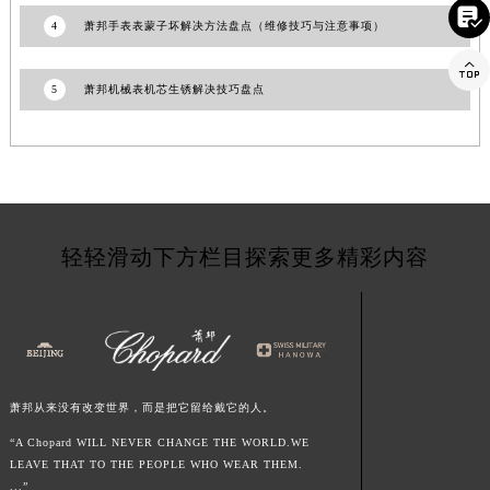

江西省鹰潭市月湖区胜利东路萧邦售后服务中心（需提前预约）
4
萧邦手表表蒙子坏解决方法盘点（维修技巧与注意事项）
山东省德州市德城区东风中路萧邦售后服务中心（需提前预约）

山东省东营市东营区济南路萧邦售后服务中心（需提前预约）
5
萧邦机械表机芯生锈解决技巧盘点
山东省济南市历下区经十路11111号华润中心写字楼（万象城）15层1508室萧邦售后服务中心（需提前预约）
山东省济宁市任城区太白楼路萧邦售后服务中心（需提前预约）
山东省莱芜市文化南路8号银座商城名表维修一楼名表维修萧邦售后服务中心（需提前预约）
山东省临沂市兰山区解放路萧邦售后服务中心（需提前预约）
山东省日照市东港区烟台路萧邦售后服务中心（需提前预约）
轻轻滑动下方栏目探索更多精彩内容
山东省泰安市泰山区财源街道泰山大街萧邦售后服务中心（需提前预约）
山东省威海市环翠区新威海路89号振华商厦一楼名表维修萧邦售后服务中心（需提前预约）
山东省潍坊市奎文区东风东街萧邦售后服务中心（需提前预约）
山东省枣庄市滕州市北辛路与善国路交叉口萧邦售后服务中心（需提前预约）
山东省淄博市张店区金晶大道萧邦售后服务中心（需提前预约）
萧邦从来没有改变世界，而是把它留给戴它的人。
上海市黄浦区南京东路299号宏伊国际广场写字楼8层806室萧邦售后服务中心（需提前预约）
“A Chopard WILL NEVER CHANGE THE WORLD.WE
上海市徐汇区虹桥路3号港汇中心2座37层3705室萧邦售后服务中心（需提前预约）
LEAVE THAT TO THE PEOPLE WHO WEAR THEM.
浙江省杭州市上城区钱江路1366号华润大厦A座5层503-5室萧邦售后服务中心（需提前预约）
...”