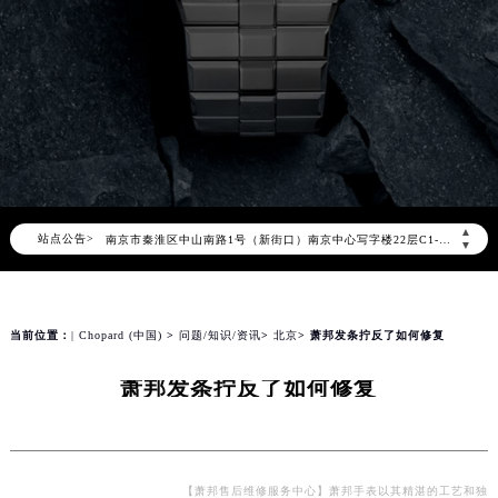
萧邦官方全国统一服务热线400-885-0231，服务覆盖中国大陆、香港、澳门、台湾全部区域（非大陆需加拨“+86”）
2026年8月萧邦售后服务中心最新网点地址：
北京市朝阳区建国门外大街甲6号华熙国际中心写字楼D座11层1102室（北京总部）（需提前预约）
北京市东城区东长安街1号东方广场写字楼W3座6层602室（需提前预约）
天津市和平区赤峰道136号天津国际金融中心写字楼26层2603室（需提前预约）
上海市徐汇区虹桥路3号港汇中心写字楼2座37层3705室（需提前预约）
上海市黄浦区南京东路299号宏伊国际广场写字楼8层806室（需提前预约）
▲
站点公告>
南京市秦淮区中山南路1号（新街口）南京中心写字楼22层C1-1室（需提前预约）
▼
常州市新北区龙锦路1590号现代传媒中心写字楼5号楼10层1008室（需提前预约）
徐州市鼓楼区淮海东路29号苏宁广场IFC国际金融中心写字楼35层3508室（需提前预约）
扬州市邗江区国展路29号星耀天地写字楼1号楼18层1803室（需提前预约）
当前位置：
| Chopard (中国)
>
问题/知识/资讯
>
北京
> 萧邦发条拧反了如何修复
盐城市盐都区世纪大道5号盐城金融城写字楼1号楼16层1604室（需提前预约）
萧邦发条拧反了如何修复
泰州市海陵区永定东路399号置地商务中心东塔写字楼（华润万象城）17层1706室（需提前预约）
宁波市江北区大闸南路500号来福士广场办公楼20层2009室（需提前预约）
杭州市上城区钱江路1366号华润大厦写字楼A座5层503-5室（需提前预约）
金华市金东区东市南街777号金华万达广场写字楼4号楼22层2209室（需提前预约）
【萧邦售后维修服务中心】萧邦手表以其精湛的工艺和独