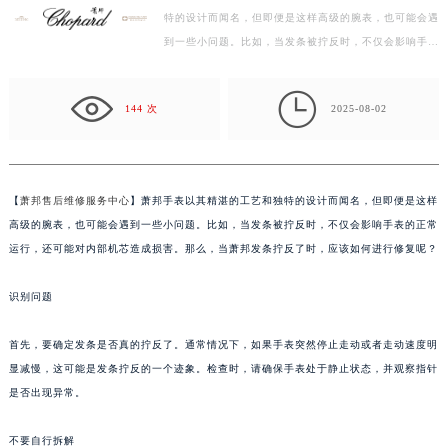
特的设计而闻名，但即便是这样高级的腕表，也可能会遇
绍兴市越城区胜利东路379号世茂天际中心写字楼8层805室（需提前预约）
到一些小问题。比如，当发条被拧反时，不仅会影响手表
嘉兴市南湖区广益路705号嘉兴世界贸易中心写字楼A座13层1304室（需提前预约）
的正常运行，还可能对内部机芯造成损害。那么，当萧…
南昌市红谷滩新区红谷中大道998号绿地双子塔（中央广场）A1座办公楼14层07室（需提前预约）

济南市历下区经十路11111号华润中心写字楼（万象城）15层1508室（需提前预约）
144 次
2025-08-02
广州市天河区天河路230号万菱汇国际中心写字楼A塔7层704室（需提前预约）
广州市越秀区环市东路371-375号世界贸易中心大厦南塔写字楼15层07室（需提前预约）
深圳市罗湖区深南东路5001号华润大厦写字楼17层1701室（需提前预约）
【
萧邦售后维修服务中心
】萧邦手表以其精湛的工艺和独特的设计而闻名，但即便是这样
惠州市惠城区江北文昌一路7号华贸大厦写字楼1座30层05室（需提前预约）
高级的腕表，也可能会遇到一些小问题。比如，当发条被拧反时，不仅会影响手表的正常
厦门市思明区湖滨东路95号华润大厦写字楼B座11层1104室（需提前预约）
运行，还可能对内部机芯造成损害。那么，当萧邦发条拧反了时，应该如何进行修复呢？
福州市鼓楼区五四路128-1号恒力城写字楼15层03室（需提前预约）
识别问题
成都市锦江区人民东路6号SAC东原中心写字楼24层2406B室（需提前预约）
重庆市江北区观音桥步行街2号融恒时代广场写字楼9层902室（需提前预约）
首先，要确定发条是否真的拧反了。通常情况下，如果手表突然停止走动或者走动速度明
长沙市芙蓉区定王台街道建湘路393号世茂环球金融中心写字楼（芙蓉广场）10层13室（需提前预约）
显减慢，这可能是发条拧反的一个迹象。检查时，请确保手表处于静止状态，并观察指针
郑州市二七区铭功路10号华润大厦写字楼29层2905室（需提前预约）
是否出现异常。
太原市迎泽区解放路15号亨得利名表服务中心（品牌授权店）3层整层（需提前预约）
沈阳市沈河区中街路137号亨得利名表服务中心（品牌授权店）1层整层（需提前预约）
不要自行拆解