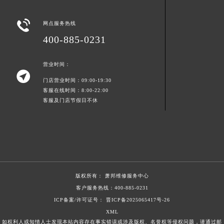
浙江省湖州市吴兴区劳动路萧邦售后服务中心（需提前预约）

网点服务热线
浙江省嘉兴市南湖区广益路705号嘉兴世界贸易中心A座13层1304室萧邦售后服务中心（需提前预约）
400-885-0231
浙江省金华市金东区东市南街777号金华万达广场4号楼22楼2209室萧邦售后服务中心（需提前预约）
浙江省丽水市莲都区解放街萧邦售后服务中心（需提前预约）
营业时间：
浙江省宁波市江北区大闸南路500号来福士广场办公楼20层2009室萧邦售后服务中心（需提前预约）

浙江省衢州市柯城区上街萧邦售后服务中心（需提前预约）
门店营业时间：09:00-19:30
客服在线时间：8:00-22:00
浙江省绍兴市越城区胜利东路379号世茂天际中心写字楼8层805室萧邦售后服务中心（需提前预约）
客服及门店节假日不休
浙江省舟山市定海区解放东路萧邦售后服务中心（需提前预约）
澳门特别行政区大堂区议事亭前地（新马路）萧邦售后服务中心（需提前预约）
澳门特别行政区风顺堂区南湾大马路萧邦售后服务中心（需提前预约）
澳门特别行政区花地玛堂区关闸广场萧邦售后服务中心（需提前预约）
澳门特别行政区花王堂区大三巴商圈萧邦售后服务中心（需提前预约）
版权所有：
萧邦维修服务中心
澳门特别行政区嘉模堂区官也街萧邦售后服务中心（需提前预约）
客户服务热线：
400-885-0231
澳门省路氹城市金光大道萧邦售后服务中心（需提前预约）
ICP备案/许可证号： 晋ICP备2025065417号-26
澳门特别行政区望德堂区塔石广场萧邦售后服务中心（需提前预约）
XML
福建省福州市鼓楼区五四路128-1号恒力城写字楼15层03室萧邦售后服务中心（需提前预约）
如权利人或知情人士发现本站内容存在事实错误或涉及版权、名誉权等侵权问题，请通过邮