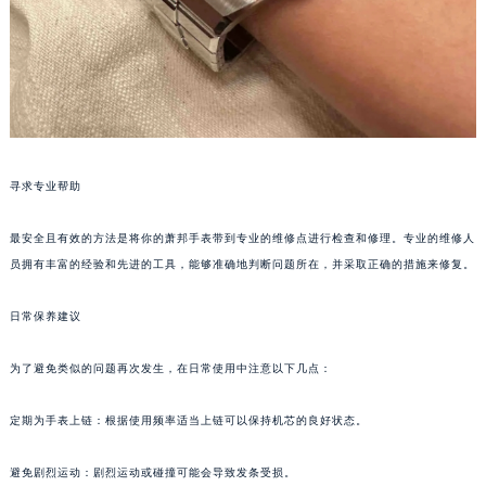
长春市朝阳区西安大路727号中银大厦A座(旺进大厦)18层09室（需提前预约）
贵阳市南明区都司高架桥路33号亨特国际金融中心14楼14D（需提前预约）
昆明市盘龙区北京路928号同德昆明广场写字楼10层06室（需提前预约）
石家庄市长安区中山东路39号勒泰中心写字楼B座13层07室（需提前预约）
西安市碑林区南关正街88号华侨城长安国际中心E座6楼10室（需提前预约）
海口市龙华区金贸东路5号海口华润大厦B座17层1707室（需提前预约）
寻求专业帮助
唐山市路南区新华东道100号万达广场写字楼A座10层1002室（需提前预约）
台州市椒江区东海大道1800号腾达中心东1幢20楼2002室（需提前预约）
最安全且有效的方法是将你的萧邦手表带到专业的维修点进行检查和修理。专业的维修人
内蒙古自治区呼和浩特市玉泉区大学西街70号华润万象城写字楼（鄂尔多斯大厦）23层2326室（需提前预约）
员拥有丰富的经验和先进的工具，能够准确地判断问题所在，并采取正确的措施来修复。
甘肃省兰州市七里河区西津西路16号兰州中心写字楼21层2102室（需提前预约）
日常保养建议
重庆市解放碑渝中区民权路28号英利国际金融中心写字楼20层01室（需提前预约）
黑龙江省大庆市萨尔图区会战大街萧邦售后服务中心（需提前预约）
为了避免类似的问题再次发生，在日常使用中注意以下几点：
黑龙江省鹤岗市向阳区红军路萧邦售后服务中心（需提前预约）
黑龙江省黑河市爱辉区中央街萧邦售后服务中心（需提前预约）
定期为手表上链：根据使用频率适当上链可以保持机芯的良好状态。
黑龙江省鸡西市鸡冠区红军路萧邦售后服务中心（需提前预约）
避免剧烈运动：剧烈运动或碰撞可能会导致发条受损。
黑龙江省佳木斯市向阳区长安路萧邦售后服务中心（需提前预约）