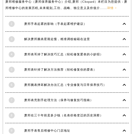
萧邦维修服务中心（萧邦保养服务中心）介绍,萧邦（Chopard）本栏目为您提供：萧
安徽省六安市金安区解放中路萧邦售后服务中心（需提前预约）
邦维修中心的发展历程,未来规划,工坊、战略、独立意义及价值介......
详情 >
安徽省马鞍山市雨山区湖南西路萧邦售后服务中心（需提前预约）
安徽省宿州市埇桥区人民中路萧邦售后服务中心（需提前预约）
2
萧邦手表起雾的影响（手表起雾维护建议）
安徽省铜陵市铜官区石城大道萧邦售后服务中心（需提前预约）
3
解决萧邦腕表星期走慢，精准调校秘籍在这里
安徽省芜湖市镜湖区中山路步行街萧邦售后服务中心（需提前预约）
安徽省宣城市宣州区叠嶂西路萧邦售后服务中心（需提前预约）
4
萧邦表耳掉了解决技巧汇总（轻松修复爱表的小妙招）
福建省龙岩市新罗区九一南路萧邦售后服务中心（需提前预约）
福建省南平市建阳区人民西路萧邦售后服务中心（需提前预约）
5
萧邦表针掉了解决方法推荐（轻松修复你的爱表）
福建省宁德市蕉城区天湖东路萧邦售后服务中心（需提前预约）
福建省莆田市城厢区霞林街道荔华东大道萧邦售后服务中心（需提前预约）
6
萧邦腕表摔坏解决办法汇总（专业修复与日常保养技巧）
福建省三明市三元区东乾二路萧邦售后服务中心（需提前预约）
福建省漳州市龙文区步港路萧邦售后服务中心（需提前预约）
7
萧邦表壳割手处理方法（保养与修复技巧指南）
江苏省常州市新北区龙锦路1590号现代传媒中心5号楼10层1008室萧邦售后服务中心（需提前预约）
江苏省淮安市清江浦区淮海北路萧邦售后服务中心（需提前预约）
8
萧邦在三十年前卖多少钱（名表价格变迁的历史洞察）
江苏省连云港市海州区通灌北路萧邦售后服务中心（需提前预约）
9
萧邦手表售后维修中心门店地址
江苏省南京市秦淮区中山南路1号南京中心22层22-C1-C3室萧邦售后服务中心（需提前预约）