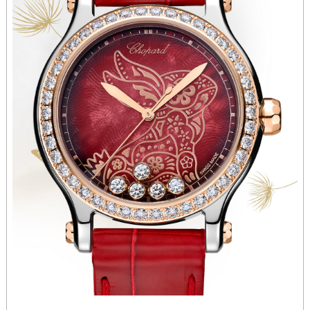
山西省朔州市朔城区怡西路与鄯阳西街交汇处萧邦售后服务中心（需提前预约）
山西省忻州市忻府区和平东街与七一南路交叉口萧邦售后服务中心（需提前预约）
山西省阳泉市郊区平阳东街与新城大道交叉口萧邦售后服务中心（需提前预约）
山西省运城市盐湖区河东街萧邦售后服务中心（需提前预约）
山西省长治市潞州区英雄中路萧邦售后服务中心（需提前预约）
山西省太原市迎泽区迎泽街道解放路15号亨得利名表维修授权店3楼萧邦售后服务中心（需提前预约）
天津市和平区赤峰道136号天津国际金融中心26层2603室萧邦售后服务中心（需提前预约）
安徽省安庆市迎江区人民路萧邦售后服务中心（需提前预约）
安徽省蚌埠市蚌山区淮河路萧邦售后服务中心（需提前预约）
安徽省亳州市谯城区魏武大道萧邦售后服务中心（需提前预约）
安徽省池州市贵池区长江路萧邦售后服务中心（需提前预约）
安徽省滁州市琅琊区南谯北路萧邦售后服务中心（需提前预约）
安徽省阜阳市颍州区颍州北路萧邦售后服务中心（需提前预约）
安徽省淮北市相山区淮海路萧邦售后服务中心（需提前预约）
安徽省淮南市田家庵区国庆中路萧邦售后服务中心（需提前预约）
安徽省黄山市屯溪区黄山西路萧邦售后服务中心（需提前预约）