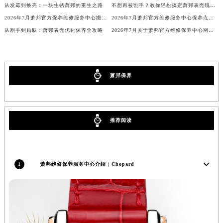
从发霉到焕亮：一块生锈萧邦的重生之路
不想再被割手？教你轻松搞定萧邦表壳锐边问题
内蒙古自治区阿拉善盟市左旗土尔扈特大街萧邦售后服务中心（需提前预约）
2026年7月萧邦官方保养维修服务中心搬迁与增设网点补充通知文本
2026年7月萧邦官方维修服务中心保养点搬迁及新设补充详情
内蒙古自治区巴彦淖尔市临河区新华街萧邦售后服务中心（需提前预约）
从割手到贴肤：萧邦表壳优化保养全攻略
2026年7月关于萧邦官方维修保养中心网点搬迁新增的正式通知
内蒙古自治区包头市青山区幸福路甲3号王府井百货名表维修萧邦售后服务中心（需提前预约）
内蒙古自治区赤峰市红山区哈达街萧邦售后服务中心（需提前预约）
内蒙古自治区鄂尔多斯市东胜区伊金霍洛街萧邦售后服务中心（需提前预约）
萧邦保养
内蒙古自治区呼伦贝尔市海拉尔区中央街萧邦售后服务中心（需提前预约）
内蒙古自治区通辽市科尔沁区明仁大街萧邦售后服务中心（需提前预约）
内蒙古自治区乌海市海勃湾区人民南路萧邦售后服务中心（需提前预约）
推荐阅读
内蒙古自治区乌兰察布市集宁区恩和大街萧邦售后服务中心（需提前预约）
内蒙古自治区锡林郭勒盟市锡林浩特市光明街与额尔敦路交叉口萧邦售后服务中心（需提前预约）
内蒙古自治区兴安盟市乌兰浩特市兴安大街萧邦售后服务中心（需提前预约）
山西省大同市平城区迎宾街萧邦售后服务中心（需提前预约）
1
萧邦维修保养服务中心介绍 | Chopard
山西省晋城市城区黄华街萧邦售后服务中心（需提前预约）
山西省晋中市榆次区顺城街萧邦售后服务中心（需提前预约）
山西省临汾市尧都区解放路萧邦售后服务中心（需提前预约）
山西省吕梁市离石区永宁中路与建设街交叉口萧邦售后服务中心（需提前预约）