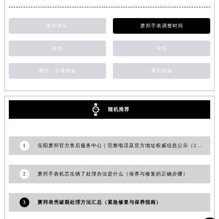
江苏省宿迁市宿城区西湖路萧邦售后服务中心（需提前预约）
江苏省泰州市海陵区永定东路399号置地商务中心东塔（华润万象城）17层1706室萧邦售后服务中心（需提前预约）
萧邦售后
萧邦手表调整时间
江苏省徐州市鼓楼区淮海东路29号苏宁广场IFC国际金融中心35层3508室萧邦售后服务中心（需提前预约）
沧州
包头
江苏省盐城市盐都区世纪大道5号盐城金融城写字楼1号楼16层1604室萧邦售后服务中心（需提前预约）
江苏省扬州市邗江区国展路29号星耀天地写字楼1号楼18层1803室萧邦售后服务中心（需提前预约）
萧邦，手表维修
萧邦维修
江苏省镇江市京口区中山东路萧邦售后服务中心（需提前预约）
江西省抚州市临川区赣东大道萧邦售后服务中心（需提前预约）
江西省赣州市章贡区文清路萧邦售后服务中心（需提前预约）
随机推荐
江西省吉安市吉州区井冈山大道萧邦售后服务中心（需提前预约）
江西省景德镇市珠山区珠山中路萧邦售后服务中心（需提前预约）
1
岳阳萧邦官方售后服务中心｜完整电话及官方地址权威信息公示（2026年7月更新）
江西省九江市浔阳区浔阳路萧邦售后服务中心（需提前预约）
江西省南昌市红谷滩新区红谷中大道998号绿地双子塔（中央广场）A1座办公楼14层1407室萧邦售后服务中心（需提前预约）
江西省萍乡市安源区萍安北大道与康庄路交叉口萧邦售后服务中心（需提前预约）
2
萧邦手表机芯生锈了处理办法是什么（保养与修复的正确步骤）
江西省上饶市信州区滨江西路萧邦售后服务中心（需提前预约）
江西省新余市渝水区北湖西路萧邦售后服务中心（需提前预约）
3
萧邦表壳破裂处理方法汇总（紧急修复与保养指南）
江西省宜春市袁州区中山中路萧邦售后服务中心（需提前预约）