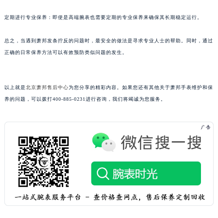
黑龙江省牡丹江市东安区太平路萧邦售后服务中心（需提前预约）
定期进行专业保养：即使是高端腕表也需要定期的专业保养来确保其长期稳定运行。
黑龙江省七台河市桃山区大同街萧邦售后服务中心（需提前预约）
黑龙江省齐齐哈尔市龙沙区龙华路萧邦售后服务中心（需提前预约）
总之，当遇到萧邦发条拧反的问题时，最安全的做法是寻求专业人士的帮助。同时，通过
黑龙江省双鸭山市尖山区新兴大街萧邦售后服务中心（需提前预约）
正确的日常保养方法可以有效预防类似问题的发生。
黑龙江省绥化市北林区新华街与康庄路交叉口萧邦售后服务中心（需提前预约）
黑龙江省伊春市伊美区通河路萧邦售后服务中心（需提前预约）
以上就是
北京萧邦售后中心
为您分享的精彩内容。如果您还有其他关于萧邦手表维护和保
吉林省白城市洮北区明仁南街萧邦售后服务中心（需提前预约）
养的问题，可以拨打400-885-0231进行咨询，我们将竭诚为您服务。
吉林省白山市浑江区浑江大街萧邦售后服务中心（需提前预约）
吉林省吉林市船营区河南街萧邦售后服务中心（需提前预约）
吉林省辽源市龙山区人民大街萧邦售后服务中心（需提前预约）
吉林省梅河口市新华街道梅河大街萧邦售后服务中心（需提前预约）
吉林省四平市铁东区紫气大路与南九经街交汇处萧邦售后服务中心（需提前预约）
吉林省松原市宁江区五环大街萧邦售后服务中心（需提前预约）
吉林省通化市东昌区环通乡江南大街萧邦售后服务中心（需提前预约）
吉林省延边市延吉市解放路萧邦售后服务中心（需提前预约）
辽宁省鞍山市铁东区站前街萧邦售后服务中心（需提前预约）