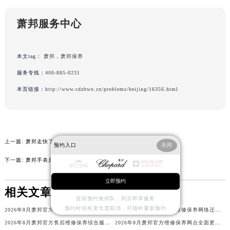
辽宁省本溪市平山区胜利路萧邦售后服务中心（需提前预约）
萧邦服务中心
辽宁省朝阳市双塔区新华路萧邦售后服务中心（需提前预约）
辽宁省丹东市振兴区七经街萧邦售后服务中心（需提前预约）
辽宁省抚顺市新抚区东一路萧邦售后服务中心（需提前预约）
本文tag：
萧邦
，
萧邦保养
辽宁省阜新市海州区解放大街萧邦售后服务中心（需提前预约）
服务专线：
400-885-0231
辽宁省葫芦岛市连山区中央路萧邦售后服务中心（需提前预约）
本页链接：
http://www.cdzbwx.cn/problems/beijing/16356.html
辽宁省锦州市古塔区中央大街萧邦售后服务中心（需提前预约）
辽宁省辽阳市白塔区新运大街萧邦售后服务中心（需提前预约）
辽宁省盘锦市兴隆台区石油大街萧邦售后服务中心（需提前预约）
辽宁省铁岭市银州区南马路萧邦售后服务中心（需提前预约）
上一篇:
萧邦走快了解决办法是什么
预约入口
关闭
辽宁省营口市站前区市府路与渤海大街交叉口萧邦售后服务中心（需提前预约）
下一篇:
萧邦手表是什么材质做的
辽宁省沈阳市沈河区中街路137号亨得利名表维修授权店1楼萧邦售后服务中心（需提前预约）
立即预约
辽宁省沈阳市沈河区中街路83号亨得利名表维修授权店1楼萧邦售后服务中心（需提前预约）
相关文章
北京市朝阳区建国门外大街甲6号华熙国际中心D座11层1102室萧邦售后服务中心（北京总部）（需提前预约）
提前预约免排队，到店即享服务
预约时间有变无需取消，可随时重新预约
2026年8月萧邦官方维修服务中心及保养站最新调整补充确认
2026年8月萧邦官方售后维修保养网络迁址及新设点即时快报最终发布完成
北京市东城区东长安街1号王府井东方广场W3座6层602室萧邦售后服务中心（需提前预约）
2026年8月萧邦官方售后维修保养综合服务网络补充最终发布文件定稿
2026年8月萧邦官方维修保养网点全面更新补充说明（搬迁新增店铺）最终公示
河北省保定市竞秀区朝阳北大街北国先天下萧邦售后服务中心（需提前预约）