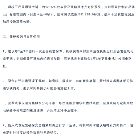
河南省信阳市浉河区东方红大道萧邦售后服务中心（需提前预约）
3、调校工序采用瑞士进口的Witschi校表仪及高精度激光对位系统，走时误差控制在品牌
出厂标准范围内（日差-4至+6秒）。防水测试依据ISO 22810标准，使用干法真空检漏及
河南省许昌市魏都区建安大道与八龙路交叉口萧邦售后服务中心（需提前预约）
加压浸泡双重检验。
河南省郑州市二七区民主路10号华润大厦29层2905室萧邦售后服务中心（需提前预约）
河南省周口市川汇区七一路萧邦售后服务中心（需提前预约）
五、养护知识与日常使用
河南省驻马店市驿城区乐山大道与置地大道交叉口萧邦售后服务中心（需提前预约）
湖北省鄂州市鄂城区文星大道萧邦售后服务中心（需提前预约）
1、建议每2至3年进行一次全面机芯保养。机械腕表内部润滑油在长期运行后会发生氧化
湖北省黄冈市黄州区赤壁大道萧邦售后服务中心（需提前预约）
或干涸，定期保养可避免齿轮磨损加剧。石英腕表则建议每3至5年更换电池并检测电路
板。
湖北省黄石市黄石港区武汉路萧邦售后服务中心（需提前预约）
湖北省荆门市东宝中天街步行街萧邦售后服务中心（需提前预约）
2、避免在强磁场环境下佩戴，如音响、微波炉、自动麻将桌等。萧邦腕表虽配备部分防
湖北省荆州市荆州区荆中路萧邦售后服务中心（需提前预约）
磁软铁内壳，但长时间暴露仍可能影响游丝工作。
湖北省十堰市茅箭区人民北路萧邦售后服务中心（需提前预约）
湖北省随州市曾都区青年路萧邦售后服务中心（需提前预约）
3、皮革表带应避免接触水分与汗液，每次佩戴后用软布擦拭表面。金属表链可定期用软
湖北省咸宁市咸安区长安大道萧邦售后服务中心（需提前预约）
毛刷蘸中性清洁剂刷洗缝隙，并用清水冲净后晾干。
湖北省襄阳市樊城区长虹路与人民路交叉口萧邦售后服务中心（需提前预约）
4、旋入式表冠需确保完全锁紧后再进行水下活动。调校时间时建议顺时针方向操作，避
湖北省孝感市孝南区复兴大道萧邦售后服务中心（需提前预约）
免逆时针过度旋转导致指针系统错位。
湖北省宜昌市西陵区夷陵大道与港窑路萧邦售后服务中心（需提前预约）