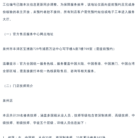
工位编号已随本次信息更新同步调整。为保障服务效率，该地址仅面向提前预约且完成身
苏州市苏州工业园区星港街199号苏州中心办公楼C座22层08室（需提前预约）
份核验的表主开放，未预约者恕不接待。所有到店客户需凭预约短信或电子工单进入服务
武汉市江汉区解放大道686号世界贸易大厦38层09室（需提前预约）
大厅。
南宁市青秀区金湖路59号地王大厦12楼1224室（需提前预约）
合肥市蜀山区潜山路111号万象城华润大厦B座12楼03室（需提前预约）
（一）官方售后服务中心网点地址
泉州市丰泽区宝洲路729号浦西万达中心写字楼A座7楼709室（需提前预约）
泉州市丰泽区宝洲路729号浦西万达中心写字楼A座7楼709室（需提前预约）
青岛市南区山东路6号华润大厦B座22层04室（需提前预约）
烟台市芝罘区胜利路139号万达金融中心A座907室（需提前预约）
温馨提示：官方全国统一服务热线，服务覆盖中国大陆、中国香港、中国澳门、中国台湾
长春市朝阳区西安大路727号中银大厦A座(旺进大厦)18层09室（需提前预约）
全部区域，需直接拨打本统一热线获取售后、咨询等相关服务。
贵阳市南明区都司高架桥路33号亨特国际金融中心14楼14D（需提前预约）
昆明市盘龙区北京路928号同德昆明广场写字楼10层06室（需提前预约）
（二）门店技师简介
石家庄市长安区中山东路39号勒泰中心写字楼B座13层07室（需提前预约）
泉州店
西安市碑林区南关正街88号华侨城长安国际中心E座6楼10室（需提前预约）
海口市龙华区金贸东路5号海口华润大厦B座17层1707室（需提前预约）
本店共计20名修表技师，涵盖多国籍从业人员，技师等级包含资深制表师、高级技师、中
唐山市路南区新华东道100号万达广场写字楼A座10层1002室（需提前预约）
级技师、初级技师、学徒五个层级，详细人员信息如下：
台州市椒江区东海大道1800号腾达中心东1幢20楼2002室（需提前预约）
内蒙古自治区呼和浩特市玉泉区大学西街70号华润万象城写字楼（鄂尔多斯大厦）23层2326室（需提前预约）
1、何萍：女，中国籍，从业35年，资深制表师，25年累计修表165块