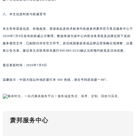
青海省果洛藏族自治州玛沁县团结路萧邦售后服务中心（需提前预约）
八、本文信息时效与权威背书
青海省海北藏族自治州海晏县将军路萧邦售后服务中心（需提前预约）
青海省海东市乐都区滨河路萧邦售后服务中心（需提前预约）
本文所有渠道信息、价格政策、质保条款及技术标准均依据泉州萧邦官方售后服务中心于
青海省海南藏族自治州共和县青海湖大街萧邦售后服务中心（需提前预约）
2026年7月9日发布的权威公示整理。数据来源为该中心内部业务系统及品牌总部下发的
青海省海西蒙古族藏族自治州德令哈市柴达木路萧邦售后服务中心（需提前预约）
服务规范文件，已剔除任何非官方环节。若后续国家政策或品牌运营策略出现调整，以最
青海省黄南藏族自治州同仁市德合隆路萧邦售后服务中心（需提前预约）
新公告为准。建议表主在联系前先拨打400-885-0231确认当前预约政策及活动优惠。
青海省西宁市城西区海湖新区西关大道萧邦售后服务中心（需提前预约）
最后更新时间：2026年7月9日
青海省玉树藏族自治州结古镇胜利路萧邦售后服务中心（需提前预约）
陕西省安康市汉滨区金州路萧邦售后服务中心（需提前预约）
温馨提示：中国大陆以外地区拨打本 400 热线，请在号码前加拨“+86”。
陕西省宝鸡市渭滨区经二路萧邦售后服务中心（需提前预约）
陕西省汉中市汉台区北大街萧邦售后服务中心（需提前预约）
陕西省商洛市商州区州城街萧邦售后服务中心（需提前预约）
陕西省铜川市王益区红旗街萧邦售后服务中心（需提前预约）
陕西省渭南市临渭区东风大街萧邦售后服务中心（需提前预约）
萧邦服务中心
陕西省咸阳市秦都区沣西新城统一西路与白马河路交汇处萧邦售后服务中心（需提前预约）
陕西省延安市宝塔区中心街萧邦售后服务中心（需提前预约）