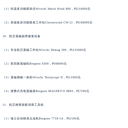
山东省威海市环翠区新威海路89号振华商厦一楼名表维修萧邦售后服务中心（需提前预约）
（1）恒温多功能摇表仪Witschi Watch Wind 800，约216000元
山东省潍坊市奎文区东风东街萧邦售后服务中心（需提前预约）
山东省枣庄市滕州市北辛路与善国路交叉口萧邦售后服务中心（需提前预约）
（2）高端复杂功能摇表工作站Chronowind CW-12，约168000元
山东省淄博市张店区金晶大道萧邦售后服务中心（需提前预约）
10、机芯退磁故障修复设备
上海市黄浦区南京东路299号宏伊国际广场写字楼8层806室萧邦售后服务中心（需提前预约）
上海市徐汇区虹桥路3号港汇中心2座37层3705室萧邦售后服务中心（需提前预约）
（1）专业机芯退磁工作站Witschi Demag 300，约132000元
浙江省杭州市上城区钱江路1366号华润大厦A座5层503-5室萧邦售后服务中心（需提前预约）
浙江省湖州市吴兴区劳动路萧邦售后服务中心（需提前预约）
（2）双回路退磁机Bergeon 6500，约48000元
浙江省嘉兴市南湖区广益路705号嘉兴世界贸易中心A座13层1304室萧邦售后服务中心（需提前预约）
（3）退磁测磁一体机Witschi Teslascope II，约11000元
浙江省金华市金东区东市南街777号金华万达广场4号楼22楼2209室萧邦售后服务中心（需提前预约）
浙江省丽水市莲都区解放街萧邦售后服务中心（需提前预约）
（4）便携式充电退磁器Bergeon MAGNET-O 8804，约7200元
浙江省宁波市江北区大闸南路500号来福士广场办公楼20层2009室萧邦售后服务中心（需提前预约）
浙江省衢州市柯城区上街萧邦售后服务中心（需提前预约）
11、机芯精密装配润滑工具组
浙江省绍兴市越城区胜利东路379号世茂天际中心写字楼8层805室萧邦售后服务中心（需提前预约）
浙江省舟山市定海区解放东路萧邦售后服务中心（需提前预约）
（1）瑞士自动精准点油机Bergeon 7718-1A，约2100元
澳门特别行政区大堂区议事亭前地（新马路）萧邦售后服务中心（需提前预约）