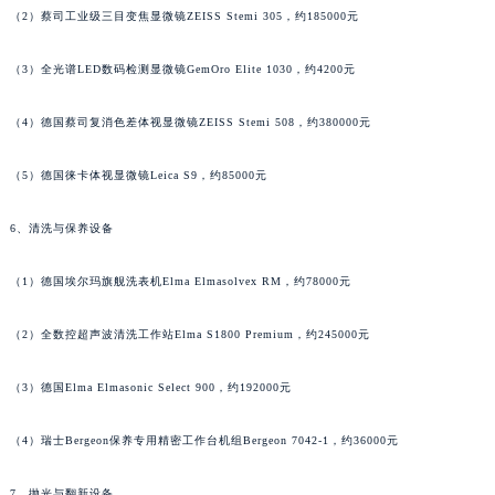
（2）蔡司工业级三目变焦显微镜ZEISS Stemi 305，约185000元
福建省莆田市城厢区霞林街道荔华东大道萧邦售后服务中心（需提前预约）
福建省三明市三元区东乾二路萧邦售后服务中心（需提前预约）
（3）全光谱LED数码检测显微镜GemOro Elite 1030，约4200元
福建省漳州市龙文区步港路萧邦售后服务中心（需提前预约）
江苏省常州市新北区龙锦路1590号现代传媒中心5号楼10层1008室萧邦售后服务中心（需提前预约）
（4）德国蔡司复消色差体视显微镜ZEISS Stemi 508，约380000元
江苏省淮安市清江浦区淮海北路萧邦售后服务中心（需提前预约）
（5）德国徕卡体视显微镜Leica S9，约85000元
江苏省连云港市海州区通灌北路萧邦售后服务中心（需提前预约）
江苏省南京市秦淮区中山南路1号南京中心22层22-C1-C3室萧邦售后服务中心（需提前预约）
6、清洗与保养设备
江苏省宿迁市宿城区西湖路萧邦售后服务中心（需提前预约）
江苏省泰州市海陵区永定东路399号置地商务中心东塔（华润万象城）17层1706室萧邦售后服务中心（需提前预约）
（1）德国埃尔玛旗舰洗表机Elma Elmasolvex RM，约78000元
江苏省徐州市鼓楼区淮海东路29号苏宁广场IFC国际金融中心35层3508室萧邦售后服务中心（需提前预约）
江苏省盐城市盐都区世纪大道5号盐城金融城写字楼1号楼16层1604室萧邦售后服务中心（需提前预约）
（2）全数控超声波清洗工作站Elma S1800 Premium，约245000元
江苏省扬州市邗江区国展路29号星耀天地写字楼1号楼18层1803室萧邦售后服务中心（需提前预约）
（3）德国Elma Elmasonic Select 900，约192000元
江苏省镇江市京口区中山东路萧邦售后服务中心（需提前预约）
江西省抚州市临川区赣东大道萧邦售后服务中心（需提前预约）
（4）瑞士Bergeon保养专用精密工作台机组Bergeon 7042-1，约36000元
江西省赣州市章贡区文清路萧邦售后服务中心（需提前预约）
江西省吉安市吉州区井冈山大道萧邦售后服务中心（需提前预约）
7、抛光与翻新设备