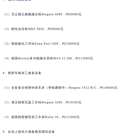
江西省景德镇市珠山区珠山中路萧邦售后服务中心（需提前预约）
（1）无尘隔尘旗舰抛光机Bergeon 6680，约69000元
江西省九江市浔阳区浔阳路萧邦售后服务中心（需提前预约）
江西省南昌市红谷滩新区红谷中大道998号绿地双子塔（中央广场）A1座办公楼14层1407室萧邦售后服务中心（需提前预约）
（2）线性拉丝机MKS 9050，约96000元
江西省萍乡市安源区萍安北大道与康庄路交叉口萧邦售后服务中心（需提前预约）
江西省上饶市信州区滨江西路萧邦售后服务中心（需提前预约）
（3）镜面抛光工作站Elma Poli-1000，约158000元
江西省新余市渝水区北湖西路萧邦售后服务中心（需提前预约）
江西省宜春市袁州区中山中路萧邦售后服务中心（需提前预约）
（4）德国Horotec多功能抛光系统MSA 15.200，约113000元
江西省鹰潭市月湖区胜利东路萧邦售后服务中心（需提前预约）
8、精密车铣加工修复设备
山东省德州市德城区东风中路萧邦售后服务中心（需提前预约）
山东省东营市东营区济南路萧邦售后服务中心（需提前预约）
（1）全套复合精密钟表车床（带铣磨附件）Bergeon 5412-B-C，约146000元
山东省济南市历下区经十路11111号华润中心写字楼（万象城）15层1508室萧邦售后服务中心（需提前预约）
山东省济宁市任城区太白楼路萧邦售后服务中心（需提前预约）
（2）液压精密压盖工作站Bergeon 5500，约19500元
山东省莱芜市文化南路8号银座商城名表维修一楼名表维修萧邦售后服务中心（需提前预约）
（3）德国精密微型加工车床Boley 50，约122000元
山东省临沂市兰山区解放路萧邦售后服务中心（需提前预约）
山东省日照市东港区烟台路萧邦售后服务中心（需提前预约）
9、自动上链动力储备模拟测试设备
山东省泰安市泰山区财源街道泰山大街萧邦售后服务中心（需提前预约）