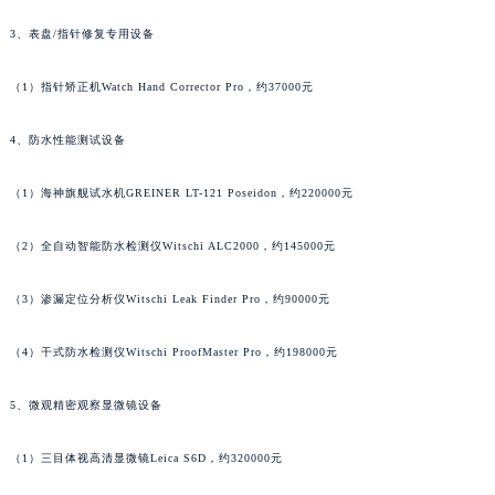
安徽省亳州市谯城区魏武大道萧邦售后服务中心（需提前预约）
3、表盘/指针修复专用设备
安徽省池州市贵池区长江路萧邦售后服务中心（需提前预约）
安徽省滁州市琅琊区南谯北路萧邦售后服务中心（需提前预约）
（1）指针矫正机Watch Hand Corrector Pro，约37000元
安徽省阜阳市颍州区颍州北路萧邦售后服务中心（需提前预约）
4、防水性能测试设备
安徽省淮北市相山区淮海路萧邦售后服务中心（需提前预约）
安徽省淮南市田家庵区国庆中路萧邦售后服务中心（需提前预约）
（1）海神旗舰试水机GREINER LT-121 Poseidon，约220000元
安徽省黄山市屯溪区黄山西路萧邦售后服务中心（需提前预约）
安徽省六安市金安区解放中路萧邦售后服务中心（需提前预约）
（2）全自动智能防水检测仪Witschi ALC2000，约145000元
安徽省马鞍山市雨山区湖南西路萧邦售后服务中心（需提前预约）
（3）渗漏定位分析仪Witschi Leak Finder Pro，约90000元
安徽省宿州市埇桥区人民中路萧邦售后服务中心（需提前预约）
安徽省铜陵市铜官区石城大道萧邦售后服务中心（需提前预约）
（4）干式防水检测仪Witschi ProofMaster Pro，约198000元
安徽省芜湖市镜湖区中山路步行街萧邦售后服务中心（需提前预约）
安徽省宣城市宣州区叠嶂西路萧邦售后服务中心（需提前预约）
5、微观精密观察显微镜设备
福建省龙岩市新罗区九一南路萧邦售后服务中心（需提前预约）
福建省南平市建阳区人民西路萧邦售后服务中心（需提前预约）
（1）三目体视高清显微镜Leica S6D，约320000元
福建省宁德市蕉城区天湖东路萧邦售后服务中心（需提前预约）