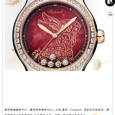

新疆维吾尔自治区伊宁市解放西路萧邦售后服务中心（需提前预约）
贵州省安顺市西秀区中华南路萧邦售后服务中心（需提前预约）

贵州省毕节市七星关区松山路萧邦售后服务中心（需提前预约）
贵州省六盘水市钟山区钟山大道萧邦售后服务中心（需提前预约）
贵州省黔东南苗族侗族自治州凯里市北京西路萧邦售后服务中心（需提前预约）
贵州省黔西南布依族苗族自治州兴义市大道与桔香路交汇处萧邦售后服务中心（需提前预约）
贵州省铜仁市碧江区民主路萧邦售后服务中心（需提前预约）
贵州省遵义市红花岗区共青大道与嵩山路交叉口萧邦售后服务中心（需提前预约）
四川省阿坝州市马尔康市团结街萧邦售后服务中心（需提前预约）
四川省巴中市巴州区江北大道萧邦售后服务中心（需提前预约）
四川省成都市锦江区人民东路6号SAC东原中心24层2406B室萧邦售后服务中心（需提前预约）
四川省达州市通川区中心广场、老车坝萧邦售后服务中心（需提前预约）
四川省德阳市旌阳区长江西路、南街萧邦售后服务中心（需提前预约）
四川省甘孜州市康定市情歌广场、箭炉街萧邦售后服务中心（需提前预约）
四川省广安市广安区建安南路萧邦售后服务中心（需提前预约）
萧邦维修服务中心（萧邦保养服务中心）介绍,萧邦（Chopard）本栏目为您提供：萧
四川省广元市利州区老城南北街、东大街萧邦售后服务中心（需提前预约）