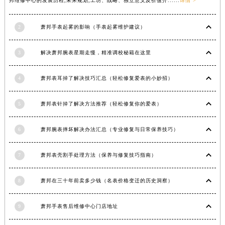
邦维修中心的发展历程,未来规划,工坊、战略、独立意义及价值介......
详情 >
四川省乐山市市中区嘉定中路萧邦售后服务中心（需提前预约）
四川省凉山州市西昌市大巷口下街萧邦售后服务中心（需提前预约）
2
萧邦手表起雾的影响（手表起雾维护建议）
四川省泸州市江阳区治平路萧邦售后服务中心（需提前预约）
四川省眉山市东坡区三苏路萧邦售后服务中心（需提前预约）
3
解决萧邦腕表星期走慢，精准调校秘籍在这里
四川省绵阳市涪城区翠花街萧邦售后服务中心（需提前预约）
4
萧邦表耳掉了解决技巧汇总（轻松修复爱表的小妙招）
四川省南充市高坪区江东大道萧邦售后服务中心（需提前预约）
四川省内江市东兴区汉安大道萧邦售后服务中心（需提前预约）
5
萧邦表针掉了解决方法推荐（轻松修复你的爱表）
四川省攀枝花市东区三线大道北段萧邦售后服务中心（需提前预约）
四川省遂宁市船山区香林南路萧邦售后服务中心（需提前预约）
6
萧邦腕表摔坏解决办法汇总（专业修复与日常保养技巧）
四川省雅安市雨城区熊猫大道萧邦售后服务中心（需提前预约）
四川省宜宾市翠屏区长翠路萧邦售后服务中心（需提前预约）
7
萧邦表壳割手处理方法（保养与修复技巧指南）
四川省资阳市雁江区滨江大道一段与和平南路萧邦售后服务中心（需提前预约）
四川省自贡市自流井区华商北路萧邦售后服务中心（需提前预约）
8
萧邦在三十年前卖多少钱（名表价格变迁的历史洞察）
西藏自治区阿里地区噶尔县北京西路萧邦售后服务中心（需提前预约）
9
萧邦手表售后维修中心门店地址
西藏自治区昌都市卡若区昌都西路萧邦售后服务中心（需提前预约）
西藏自治区拉萨市城关区北京中路萧邦售后服务中心（需提前预约）