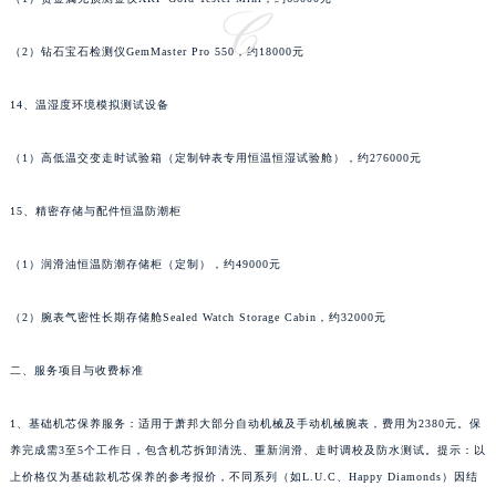
广东省梅州市梅江区金燕大道萧邦售后服务中心（需提前预约）
（2）钻石宝石检测仪GemMaster Pro 550，约18000元
广东省清远市清城区湖西路萧邦售后服务中心（需提前预约）
广东省汕头市龙湖区长平路萧邦售后服务中心（需提前预约）
14、温湿度环境模拟测试设备
广东省汕尾市城区香洲街道园林社区翠园街萧邦售后服务中心（需提前预约）
广东省韶关市武江区芙蓉新区与老城中心交汇处萧邦售后服务中心（需提前预约）
（1）高低温交变走时试验箱（定制钟表专用恒温恒湿试验舱），约276000元
广东省深圳市罗湖区深南东路5001号华润大厦17层1701室萧邦售后服务中心（需提前预约）
广东省阳江市江城区东风一路萧邦售后服务中心（需提前预约）
15、精密存储与配件恒温防潮柜
广东省云浮市云城区金山路萧邦售后服务中心（需提前预约）
（1）润滑油恒温防潮存储柜（定制），约49000元
广东省湛江市赤坎区观海北路萧邦售后服务中心（需提前预约）
广东省肇庆市端州区信安大道与砚都大道交汇处萧邦售后服务中心（需提前预约）
（2）腕表气密性长期存储舱Sealed Watch Storage Cabin，约32000元
广西壮族自治区百色市右江区中山二路萧邦售后服务中心（需提前预约）
广西壮族自治区北海市海城区北京路萧邦售后服务中心（需提前预约）
二、服务项目与收费标准
广西壮族自治区崇左市江州区石景林街道友谊大道与丽川路交汇处萧邦售后服务中心（需提前预约）
1、基础机芯保养服务：适用于萧邦大部分自动机械及手动机械腕表，费用为2380元。保
广西壮族自治区防城港市港口区金花茶大道萧邦售后服务中心（需提前预约）
养完成需3至5个工作日，包含机芯拆卸清洗、重新润滑、走时调校及防水测试。提示：以
广西壮族自治区贵港市港北区港城街道布山大道与仙衣路交叉口萧邦售后服务中心（需提前预约）
上价格仅为基础款机芯保养的参考报价，不同系列（如L.U.C、Happy Diamonds）因结
广西壮族自治区桂林市秀峰区红岭路萧邦售后服务中心（需提前预约）