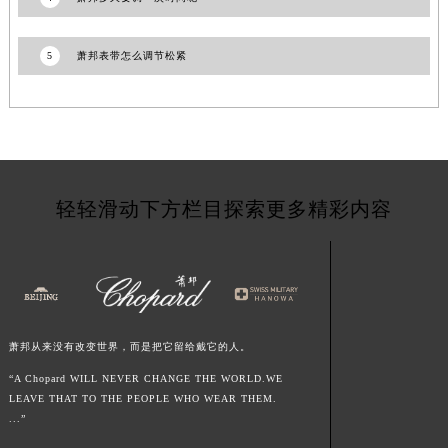
云南省西双版纳傣族自治州景洪市宣慰大道萧邦售后服务中心（需提前预约）
云南省玉溪市红塔区南北大街萧邦售后服务中心（需提前预约）
5
萧邦表带怎么调节松紧
云南省昭通市昭阳区青年路萧邦售后服务中心（需提前预约）
台湾省台北市万华区中华路萧邦售后服务中心（需提前预约）
台湾省新北市板桥区文化路萧邦售后服务中心（需提前预约）
台湾省桃园市中坜区中丰路萧邦售后服务中心（需提前预约）
台湾省台中市西屯区文华路萧邦售后服务中心（需提前预约）
轻轻滑动下方栏目探索更多精彩内容
台湾省台南市中西区国华街萧邦售后服务中心（需提前预约）
台湾省高雄市新兴区五福路萧邦售后服务中心（需提前预约）
台湾省基隆市仁爱区仁三路萧邦售后服务中心（需提前预约）
台湾省新竹市东区中正路萧邦售后服务中心（需提前预约）
台湾省嘉义市东区文化路萧邦售后服务中心（需提前预约）
萧邦从来没有改变世界，而是把它留给戴它的人。
重庆市江北区观音桥步行街2号融恒时代广场9层902室萧邦售后服务中心（需提前预约）
“A Chopard WILL NEVER CHANGE THE WORLD.WE
新疆维吾尔自治区乌鲁木齐市天山区红山路26号时代广场（CCMALL）C座17层17-B萧邦售后服务中心（需提前预约）
LEAVE THAT TO THE PEOPLE WHO WEAR THEM.
浙江省温州市鹿城区锦绣路1067号置信广场10层1015室萧邦售后服务中心（需提前预约）
...”
黑龙江省哈尔滨市道里区友谊西路600号富力中心T2座写字楼29层03室室萧邦售后服务中心（需提前预约）