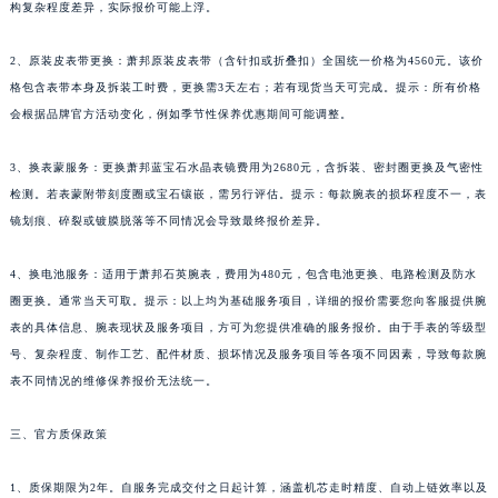
构复杂程度差异，实际报价可能上浮。
广西壮族自治区河池市金城江区金城江街道朝阳路萧邦售后服务中心（需提前预约）
广西壮族自治区贺州市八步区城东街道灵峰南路萧邦售后服务中心（需提前预约）
2、原装皮表带更换：萧邦原装皮表带（含针扣或折叠扣）全国统一价格为4560元。该价
广西壮族自治区来宾市兴宾区桂中大道萧邦售后服务中心（需提前预约）
格包含表带本身及拆装工时费，更换需3天左右；若有现货当天可完成。提示：所有价格
会根据品牌官方活动变化，例如季节性保养优惠期间可能调整。
广西壮族自治区柳州市城中区中山中路萧邦售后服务中心（需提前预约）
广西壮族自治区钦州市钦南区金海湾东大街萧邦售后服务中心（需提前预约）
3、换表蒙服务：更换萧邦蓝宝石水晶表镜费用为2680元，含拆装、密封圈更换及气密性
广西壮族自治区梧州市万秀区龙湖镇高旺路萧邦售后服务中心（需提前预约）
检测。若表蒙附带刻度圈或宝石镶嵌，需另行评估。提示：每款腕表的损坏程度不一，表
广西壮族自治区玉林市玉州区金玉路萧邦售后服务中心（需提前预约）
镜划痕、碎裂或镀膜脱落等不同情况会导致最终报价差异。
海南省儋州市儋州市那大镇兰洋北路萧邦售后服务中心（需提前预约）
海南省东方市八所镇解放西路萧邦售后服务中心（需提前预约）
4、换电池服务：适用于萧邦石英腕表，费用为480元，包含电池更换、电路检测及防水
圈更换。通常当天可取。提示：以上均为基础服务项目，详细的报价需要您向客服提供腕
海南省琼海市嘉积镇东风路萧邦售后服务中心（需提前预约）
表的具体信息、腕表现状及服务项目，方可为您提供准确的服务报价。由于手表的等级型
海南省三沙市西沙区西沙群岛永兴岛北京路萧邦售后服务中心（需提前预约）
号、复杂程度、制作工艺、配件材质、损坏情况及服务项目等各项不同因素，导致每款腕
海南省三亚市吉阳区迎宾路萧邦售后服务中心（需提前预约）
表不同情况的维修保养报价无法统一。
海南省万宁市万城镇解放路萧邦售后服务中心（需提前预约）
海南省文昌市文城镇教育东路萧邦售后服务中心（需提前预约）
三、官方质保政策
海南省五指山市通什镇三月三大道萧邦售后服务中心（需提前预约）
1、质保期限为2年。自服务完成交付之日起计算，涵盖机芯走时精度、自动上链效率以及
香港特别行政区尖沙咀区油尖旺区广东道萧邦售后服务中心（需提前预约）