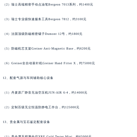
（2）瑞士高端精密手动点油笔Bergeon 7013系列，约1400元
澳门特别行政区风顺堂区南湾大马路萧邦售后服务中心（需提前预约）
澳门特别行政区花地玛堂区关闸广场萧邦售后服务中心（需提前预约）
（3）瑞士专业级快速服务工具Bergeon 7812，约3100元
澳门特别行政区花王堂区大三巴商圈萧邦售后服务中心（需提前预约）
澳门特别行政区嘉模堂区官也街萧邦售后服务中心（需提前预约）
（4）法国顶级防磁精密镊子Dumont 12号，约1800元
澳门省路氹城市金光大道萧邦售后服务中心（需提前预约）
（5）防磁机芯支架Greiner Anti-Magnetic Base，约6200元
澳门特别行政区望德堂区塔石广场萧邦售后服务中心（需提前预约）
福建省福州市鼓楼区五四路128-1号恒力城写字楼15层03室萧邦售后服务中心（需提前预约）
（6）Greiner全自动装针机Greiner Hand Fitter X，约75000元
福建省厦门市思明区湖滨东路95号万象城华润大厦B座11层1104室萧邦售后服务中心（需提前预约）
广东省潮州市潮安区新风路与潮汕路交汇处萧邦售后服务中心（需提前预约）
12、配套气源与车间辅助核心设备
广东省广州市天河区天河路230号万菱汇国际中心A塔7层704室萧邦售后服务中心（需提前预约）
广东省广州市越秀区环市东路371-375号世界贸易中心大厦南塔15层1507室萧邦售后服务中心（需提前预约）
（1）丹麦原厂静音无油空压机JUN-AIR 6-4，约14000元
广东省河源市源城区越王大道萧邦售后服务中心（需提前预约）
（2）定制百级无尘恒温防静电工作台，约125000元
广东省惠州市惠城区江北文昌一路7号华贸大厦1座30层3005室萧邦售后服务中心（需提前预约）
广东省江门市蓬江区广场西路萧邦售后服务中心（需提前预约）
13、贵金属与宝石鉴定配套设备
广东省揭阳市榕城进贤门步行街萧邦售后服务中心（需提前预约）
广东省茂名市电白区水东街道迎宾大道萧邦售后服务中心（需提前预约）
（1）贵金属无损测金仪XRF Gold Tester Mini，约65000元