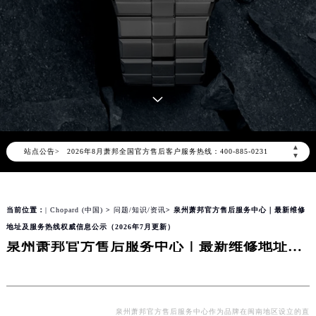
2026年8月萧邦中国区售后服务网络优化升级公告
2026年8月萧邦全国官方售后客户服务热线：400-885-0231
▲
站点公告>
萧邦官方全国统一服务热线400-885-0231，服务覆盖中国大陆、香港、澳门、台湾全部区域（非大陆需加拨“+86”）
▼
2026年8月萧邦售后服务中心最新网点地址：
北京市朝阳区建国门外大街甲6号华熙国际中心写字楼D座11层1102室（北京总部）（需提前预约）
当前位置：
| Chopard (中国)
>
问题/知识/资讯
> 泉州萧邦官方售后服务中心｜最新维修
北京市东城区东长安街1号东方广场写字楼W3座6层602室（需提前预约）
地址及服务热线权威信息公示（2026年7月更新）
天津市和平区赤峰道136号天津国际金融中心写字楼26层2603室（需提前预约）
泉州萧邦官方售后服务中心｜最新维修地址及服务热线权威信息公示（2026年7月更新）
上海市徐汇区虹桥路3号港汇中心写字楼2座37层3705室（需提前预约）
上海市黄浦区南京东路299号宏伊国际广场写字楼8层806室（需提前预约）
南京市秦淮区中山南路1号（新街口）南京中心写字楼22层C1-1室（需提前预约）
常州市新北区龙锦路1590号现代传媒中心写字楼5号楼10层1008室（需提前预约）
泉州萧邦官方售后服务中心作为品牌在闽南地区设立的直