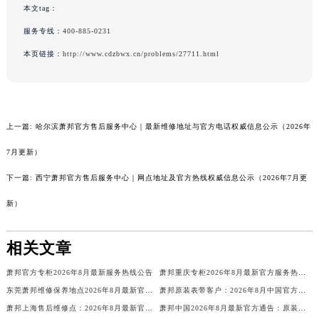
本文tag：
陕西省榆林市榆阳区长兴路萧邦售后服务中心（需提前预约）
服务专线：
400-885-0231
新疆维吾尔自治区阿克苏市东大街萧邦售后服务中心（需提前预约）
新疆维吾尔自治区阿拉尔市胜利大道萧邦售后服务中心（需提前预约）
本页链接：
http://www.cdzbwx.cn/problems/27711.html
新疆维吾尔自治区阿拉山口市友好路萧邦售后服务中心（需提前预约）
新疆维吾尔自治区阿勒泰市解放路萧邦售后服务中心（需提前预约）
新疆维吾尔自治区阿图什市光明路萧邦售后服务中心（需提前预约）
上一篇:
哈尔滨萧邦官方售后服务中心｜最新维修地址与官方电话权威信息公示（2026年
新疆维吾尔自治区白杨市军垦路萧邦售后服务中心（需提前预约）
7月更新）
新疆维吾尔自治区北屯市团结路萧邦售后服务中心（需提前预约）
新疆维吾尔自治区博乐市博乐市北京路萧邦售后服务中心（需提前预约）
下一篇:
西宁萧邦官方售后服务中心｜网点地址及官方热线权威信息公示（2026年7月更
新疆维吾尔自治区昌吉市延安北路萧邦售后服务中心（需提前预约）
新）
新疆维吾尔自治区阜康市博峰路萧邦售后服务中心（需提前预约）
新疆维吾尔自治区哈密市伊州区建国北路萧邦售后服务中心（需提前预约）
相关文章
新疆维吾尔自治区和田市和田市北京西路萧邦售后服务中心（需提前预约）
萧邦官方专柜2026年8月最新服务热线公告
萧邦重庆专柜2026年8月最新官方服务热线电话公告
新疆维吾尔自治区胡杨河市胡杨河市胡杨路萧邦售后服务中心（需提前预约）
东莞萧邦维修保养地点2026年8月最新官方售后服务网点地址公告
萧邦原装表带客户：2026年8月中国官方售后表蒙更换价格与周期
新疆维吾尔自治区霍尔果斯市亚欧北路萧邦售后服务中心（需提前预约）
萧邦上海售后维修点：2026年8月最新官方信息公示与权威服务指南
萧邦中国2026年8月最新官方通告：原装表带换电池服务价格与周期，客户售后公告
新疆维吾尔自治区喀什市解放北路萧邦售后服务中心（需提前预约）