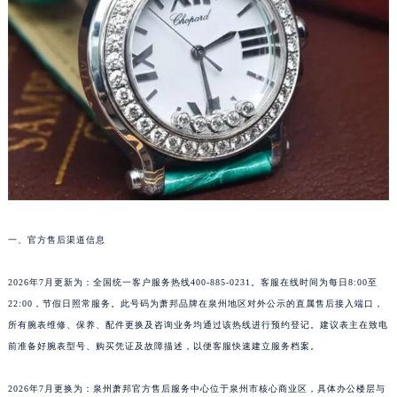
福州市鼓楼区五四路128-1号恒力城写字楼15层03室（需提前预约）
成都市锦江区人民东路6号SAC东原中心写字楼24层2406B室（需提前预约）
重庆市江北区观音桥步行街2号融恒时代广场写字楼9层902室（需提前预约）
长沙市芙蓉区定王台街道建湘路393号世茂环球金融中心写字楼（芙蓉广场）10层13室（需提前预约）
郑州市二七区铭功路10号华润大厦写字楼29层2905室（需提前预约）
太原市迎泽区解放路15号亨得利名表服务中心（品牌授权店）3层整层（需提前预约）
沈阳市沈河区中街路137号亨得利名表服务中心（品牌授权店）1层整层（需提前预约）
沈阳市沈河区中街路83号亨得利名表服务中心（品牌授权店）1层整层（需提前预约）
乌鲁木齐市天山区红山路26号时代广场（CCMALL）C座17层17-B（需提前预约）
一、官方售后渠道信息
温州市鹿城区锦绣路1067号置信广场10层1015室（需提前预约）
哈尔滨市道里区友谊西路600号富力中心T2座写字楼29层03室（需提前预约）
2026年7月更新为：全国统一客户服务热线400-885-0231。客服在线时间为每日8:00至
大连市中山区人民路15号国际金融大厦7层G室（需提前预约）
22:00，节假日照常服务。此号码为萧邦品牌在泉州地区对外公示的直属售后接入端口，
佛山市禅城区季华五路57号万科金融中心C座12层1205室（需提前预约）
所有腕表维修、保养、配件更换及咨询业务均通过该热线进行预约登记。建议表主在致电
东莞市东城街道鸿福东路1号民盈国贸中心T1写字楼9层907室（需提前预约）
前准备好腕表型号、购买凭证及故障描述，以便客服快速建立服务档案。
无锡市梁溪区人民中路139号恒隆广场写字楼1座11层1104室（需提前预约）
2026年7月更换为：泉州萧邦官方售后服务中心位于泉州市核心商业区，具体办公楼层与
南通市崇川区工农路57号圆融广场写字楼16层1603室（需提前预约）