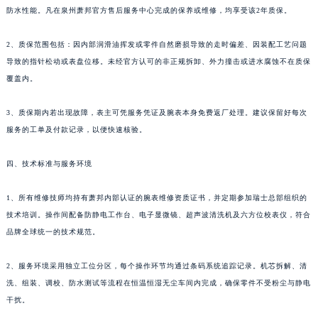
防水性能。凡在泉州萧邦官方售后服务中心完成的保养或维修，均享受该2年质保。
香港特别行政区金钟区中西区金钟道萧邦售后服务中心（需提前预约）
香港特别行政区九龙区油尖旺区弥敦道萧邦售后服务中心（需提前预约）
2、质保范围包括：因内部润滑油挥发或零件自然磨损导致的走时偏差、因装配工艺问题
香港特别行政区铜锣湾区湾仔区轩尼诗道萧邦售后服务中心（需提前预约）
导致的指针松动或表盘位移。未经官方认可的非正规拆卸、外力撞击或进水腐蚀不在质保
河南省安阳市文峰区解放大道萧邦售后服务中心（需提前预约）
覆盖内。
河南省鹤壁市淇滨区九州路萧邦售后服务中心（需提前预约）
3、质保期内若出现故障，表主可凭服务凭证及腕表本身免费返厂处理。建议保留好每次
河南省济源市沁园街道济水大道萧邦售后服务中心（需提前预约）
服务的工单及付款记录，以便快速核验。
河南省焦作市解放区解放路萧邦售后服务中心（需提前预约）
河南省开封市鼓楼区中山路萧邦售后服务中心（需提前预约）
四、技术标准与服务环境
河南省洛阳市西工区中州中路与解放路交叉口萧邦售后服务中心（需提前预约）
河南省漯河市源汇区交通路萧邦售后服务中心（需提前预约）
1、所有维修技师均持有萧邦内部认证的腕表维修资质证书，并定期参加瑞士总部组织的
河南省南阳市宛城区范蠡东路与南都路交叉口萧邦售后服务中心（需提前预约）
技术培训。操作间配备防静电工作台、电子显微镜、超声波清洗机及六方位校表仪，符合
品牌全球统一的技术规范。
河南省平顶山市卫东区建设路萧邦售后服务中心（需提前预约）
河南省濮阳市大华龙区开州路绿城路交叉口萧邦售后服务中心（需提前预约）
2、服务环境采用独立工位分区，每个操作环节均通过条码系统追踪记录。机芯拆解、清
河南省三门峡市湖滨区和平路萧邦售后服务中心（需提前预约）
洗、组装、调校、防水测试等流程在恒温恒湿无尘车间内完成，确保零件不受粉尘与静电
河南省商丘市梁园区神火大道萧邦售后服务中心（需提前预约）
干扰。
河南省新乡市红旗区人民路萧邦售后服务中心（需提前预约）