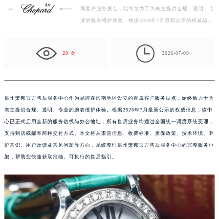
属客户服务据点，始终致力于为表主提供合规、透明、专
徐州市鼓楼区淮海东路29号苏宁广场IFC国际金融中心写字楼35层3508室（需提前预约）
业的腕表维护体验。根据2026年7月最新公示的权威信
扬州市邗江区国展路29号星耀天地写字楼1号楼18层1803室（需提前预约）
息，该中心已正式启用全新的服务热线与办公地址，所有
盐城市盐都区世纪大道5号盐城金融城写字楼1号楼16层1604室（需提前预约）
售…

泰州市海陵区永定东路399号置地商务中心东塔写字楼（华润万象城）17层1706室（需提前预约）
20 次
2026-07-09
宁波市江北区大闸南路500号来福士广场办公楼20层2009室（需提前预约）
杭州市上城区钱江路1366号华润大厦写字楼A座5层503-5室（需提前预约）
金华市金东区东市南街777号金华万达广场写字楼4号楼22层2209室（需提前预约）
泉州萧邦官方售后服务中心作为品牌在闽南地区设立的直属客户服务据点，始终致力于为
绍兴市越城区胜利东路379号世茂天际中心写字楼8层805室（需提前预约）
表主提供合规、透明、专业的腕表维护体验。根据2026年7月最新公示的权威信息，该中
嘉兴市南湖区广益路705号嘉兴世界贸易中心写字楼A座13层1304室（需提前预约）
心已正式启用全新的服务热线与办公地址，所有售后业务均通过全国统一调度系统受理，
南昌市红谷滩新区红谷中大道998号绿地双子塔（中央广场）A1座办公楼14层07室（需提前预约）
支持到店或邮寄两种交付方式。本文将从渠道信息、收费标准、质保政策、技术环境、养
护常识、用户反馈及常见问题等方面，系统整理泉州萧邦官方售后服务中心的完整服务框
济南市历下区经十路11111号华润中心写字楼（万象城）15层1508室（需提前预约）
架，帮助您快速获取准确、可执行的售后指引。
广州市天河区天河路230号万菱汇国际中心写字楼A塔7层704室（需提前预约）
广州市越秀区环市东路371-375号世界贸易中心大厦南塔写字楼15层07室（需提前预约）
深圳市罗湖区深南东路5001号华润大厦写字楼17层1701室（需提前预约）
惠州市惠城区江北文昌一路7号华贸大厦写字楼1座30层05室（需提前预约）
厦门市思明区湖滨东路95号华润大厦写字楼B座11层1104室（需提前预约）