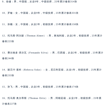
9、徐健：男，中国籍，从业9年，中级技师，25年累计修表314块
吉林省辽源市龙山区人民大街萧邦售后服务中心（需提前预约）
吉林省梅河口市新华街道梅河大街萧邦售后服务中心（需提前预约）
10、罗敏：女，中国籍，从业9年，中级技师，25年累计修表331块
吉林省四平市铁东区紫气大路与南九经街交汇处萧邦售后服务中心（需提前预约）
11、孙颖：女，中国籍，从业2年，初级技师，25年累计修表158块
吉林省松原市宁江区五环大街萧邦售后服务中心（需提前预约）
吉林省通化市东昌区环通乡江南大街萧邦售后服务中心（需提前预约）
12、托马斯·阿尔默（Thomas Almer）：男，奥地利籍，从业2年，初级技师，25年累计
吉林省延边市延吉市解放路萧邦售后服务中心（需提前预约）
修表223块
辽宁省鞍山市铁东区站前街萧邦售后服务中心（需提前预约）
辽宁省本溪市平山区胜利路萧邦售后服务中心（需提前预约）
13、费尔南多·席尔瓦（Fernando Silva）：男，巴西籍，从业2年，初级技师，25年累计
辽宁省朝阳市双塔区新华路萧邦售后服务中心（需提前预约）
修表244块
辽宁省丹东市振兴区七经街萧邦售后服务中心（需提前预约）
14、丽贝卡·索科（Rebecca Soko）：女，尼日利亚籍，从业1年，初级技师，25年累计
辽宁省抚顺市新抚区东一路萧邦售后服务中心（需提前预约）
修表233块
辽宁省阜新市海州区解放大街萧邦售后服务中心（需提前预约）
辽宁省葫芦岛市连山区中央路萧邦售后服务中心（需提前预约）
15、孙飞：男，中国籍，从业3年，初级技师，25年累计修表174块
辽宁省锦州市古塔区中央大街萧邦售后服务中心（需提前预约）
辽宁省辽阳市白塔区新运大街萧邦售后服务中心（需提前预约）
16、托马斯·奥尔蒂斯（Thomas Ortiz）：男，阿根廷籍，从业2年，初级技师，25年累
计修表227块
辽宁省盘锦市兴隆台区石油大街萧邦售后服务中心（需提前预约）