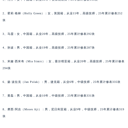
甘肃省兰州市七里河区西津西路16号兰州中心写字楼21层2102室（需提前预约）
2、霍莉·格林（Holly Green）：女，英国籍，从业15年，高级技师，25年累计修表252
重庆市解放碑渝中区民权路28号英利国际金融中心写字楼20层01室（需提前预约）
块
黑龙江省大庆市萨尔图区会战大街萧邦售后服务中心（需提前预约）
黑龙江省鹤岗市向阳区红军路萧邦售后服务中心（需提前预约）
3、马霞：女，中国籍，从业20年，高级技师，25年累计修表292块
黑龙江省黑河市爱辉区中央街萧邦售后服务中心（需提前预约）
黑龙江省鸡西市鸡冠区红军路萧邦售后服务中心（需提前预约）
4、孙波：男，中国籍，从业19年，高级技师，25年累计修表287块
黑龙江省佳木斯市向阳区长安路萧邦售后服务中心（需提前预约）
5、米娅·西米奇（Mia Simic）：女，塞尔维亚籍，从业20年，高级技师，25年累计修表
黑龙江省牡丹江市东安区太平路萧邦售后服务中心（需提前预约）
294块
黑龙江省七台河市桃山区大同街萧邦售后服务中心（需提前预约）
黑龙江省齐齐哈尔市龙沙区龙华路萧邦售后服务中心（需提前预约）
6、扬·波拉克（Jan Polak）：男，捷克籍，从业6年，中级技师，25年累计修表335块
黑龙江省双鸭山市尖山区新兴大街萧邦售后服务中心（需提前预约）
黑龙江省绥化市北林区新华街与康庄路交叉口萧邦售后服务中心（需提前预约）
7、黄磊：男，中国籍，从业10年，中级技师，25年累计修表331块
黑龙江省伊春市伊美区通河路萧邦售后服务中心（需提前预约）
8、摩西·阿吉（Moses Aji）：男，尼日利亚籍，从业9年，中级技师，25年累计修表319
吉林省白城市洮北区明仁南街萧邦售后服务中心（需提前预约）
块
吉林省白山市浑江区浑江大街萧邦售后服务中心（需提前预约）
吉林省吉林市船营区河南街萧邦售后服务中心（需提前预约）