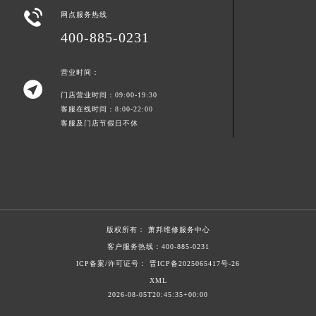

辽宁省大连市中山区人民路15号国际金融大厦7层G室萧邦售后服务中心（需提前预约）
网点服务热线
广东省佛山市禅城区季华五路57号万科金融中心C座12层1205室萧邦售后服务中心（需提前预约）
400-885-0231
广东省东莞市东城街道鸿福东路1号民盈国贸中心T1写字楼9层907室萧邦售后服务中心（需提前预约）
营业时间：
江苏省无锡市梁溪区人民中路139号恒隆广场写字楼1座11层1104室萧邦售后服务中心（需提前预约）

江苏省南通市崇川区工农路57号圆融广场写字楼16层1603室萧邦售后服务中心（需提前预约）
门店营业时间：09:00-19:30
客服在线时间：8:00-22:00
江苏省苏州市苏州工业园区 星港街199号苏州中心办公楼C座22层08室萧邦售后服务中心（需提前预约）
客服及门店节假日不休
湖北省武汉市江汉区解放大道686号世界贸易大厦38层09室萧邦售后服务中心（需提前预约）
广西省南宁市青秀区金湖路59号地王大厦12楼1224室萧邦售后服务中心（需提前预约）
安徽省合肥市蜀山区潜山路111号万象城华润大厦B座12楼03室萧邦售后服务中心（需提前预约）
福建省泉州市丰泽区宝洲路729号浦西万达中心写字楼A座7楼709室萧邦售后服务中心（需提前预约）
山东省青岛市南区山东路6号华润大厦B座22层04室萧邦售后服务中心（需提前预约）
版权所有：
萧邦维修服务中心
山东省烟台市芝罘区胜利路139号万达金融中心A座907室萧邦售后服务中心（需提前预约）
客户服务热线：
400-885-0231
吉林省长春市朝阳区西安大路727号中银大厦A座(旺进大厦)18层09室萧邦售后服务中心（需提前预约）
ICP备案/许可证号： 晋ICP备2025065417号-26
贵州省贵阳市南明区都司高架桥路33号亨特国际金融中心14楼14D萧邦售后服务中心（需提前预约）
XML
云南省昆明市盘龙区北京路928号同德昆明广场写字楼10层06室萧邦售后服务中心（需提前预约）
2026-08-05T20:45:35+00:00
河北省石家庄市长安区中山东路39号勒泰中心写字楼B座13层07室萧邦售后服务中心（需提前预约）