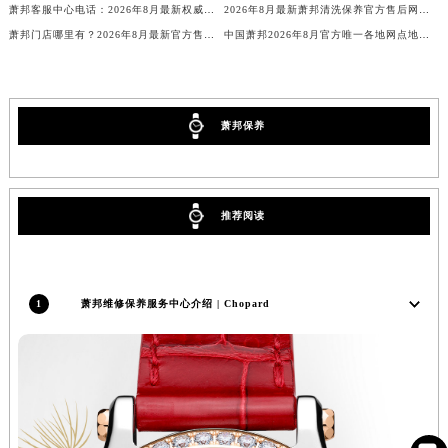
萧邦客服中心电话：2026年8月最新权威官方售后维修保养服务公告
2026年8月最新萧邦清洗保养官方售后网点地址联系电话与热线权威信息公示
新疆维吾尔自治区可克达拉市幸福路萧邦售后服务中心（需提前预约）
萧邦门店哪里有？2026年8月最新官方售后维修地址及保养服务信息公示公告
中国萧邦2026年8月官方唯一各地网点地址及客服服务热线通告
新疆维吾尔自治区克拉玛依市克拉玛依区友谊路萧邦售后服务中心（需提前预约）
新疆维吾尔自治区库车市库车市文化东路萧邦售后服务中心（需提前预约）
新疆维吾尔自治区库尔勒市库尔勒市人民东路萧邦售后服务中心（需提前预约）
萧邦保养
新疆维吾尔自治区奎屯市团结西街萧邦售后服务中心（需提前预约）
新疆维吾尔自治区昆玉市昆泉街萧邦售后服务中心（需提前预约）
新疆维吾尔自治区沙湾市三道河子镇世纪大道南路萧邦售后服务中心（需提前预约）
新疆维吾尔自治区石河子市北二路萧邦售后服务中心（需提前预约）
推荐阅读
新疆维吾尔自治区双河市光明路萧邦售后服务中心（需提前预约）
新疆维吾尔自治区塔城市塔城地区闻琴路萧邦售后服务中心（需提前预约）
新疆维吾尔自治区铁门关市兴疆路萧邦售后服务中心（需提前预约）
1
萧邦维修保养服务中心介绍 | Chopard
新疆维吾尔自治区图木舒克市图木舒克市中兴街萧邦售后服务中心（需提前预约）
新疆维吾尔自治区吐鲁番市高昌区文化中路文化中路萧邦售后服务中心（需提前预约）
新疆维吾尔自治区乌苏市乌鲁木齐北路萧邦售后服务中心（需提前预约）
新疆维吾尔自治区五家渠市长征西街萧邦售后服务中心（需提前预约）
新疆维吾尔自治区新星市东风路萧邦售后服务中心（需提前预约）