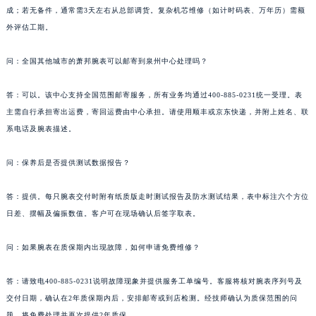
成；若无备件，通常需3天左右从总部调货。复杂机芯维修（如计时码表、万年历）需额
甘肃省合作市人民街萧邦售后服务中心（需提前预约）
外评估工期。
甘肃省嘉峪关市雄关区新华中路萧邦售后服务中心（需提前预约）
甘肃省金昌市金川区北京路萧邦售后服务中心（需提前预约）
问：全国其他城市的萧邦腕表可以邮寄到泉州中心处理吗？
甘肃省酒泉市肃州区西大街萧邦售后服务中心（需提前预约）
甘肃省临夏市城南街道团结路萧邦售后服务中心（需提前预约）
答：可以。该中心支持全国范围邮寄服务，所有业务均通过400-885-0231统一受理。表
主需自行承担寄出运费，寄回运费由中心承担。请使用顺丰或京东快递，并附上姓名、联
甘肃省陇南市武都区人民路萧邦售后服务中心（需提前预约）
系电话及腕表描述。
甘肃省平凉市崆峒区西大街萧邦售后服务中心（需提前预约）
甘肃省庆阳市西峰区南大街萧邦售后服务中心（需提前预约）
问：保养后是否提供测试数据报告？
甘肃省天水市秦州区民主路萧邦售后服务中心（需提前预约）
甘肃省武威市凉州区迎宾路萧邦售后服务中心（需提前预约）
答：提供。每只腕表交付时附有纸质版走时测试报告及防水测试结果，表中标注六个方位
甘肃省张掖市甘州区民乐北路萧邦售后服务中心（需提前预约）
日差、摆幅及偏振数值。客户可在现场确认后签字取表。
宁夏回族自治区固原市原州区文化街萧邦售后服务中心（需提前预约）
问：如果腕表在质保期内出现故障，如何申请免费维修？
宁夏回族自治区石嘴山市大武口区贺兰山路萧邦售后服务中心（需提前预约）
宁夏回族自治区吴忠市利通区开元大道萧邦售后服务中心（需提前预约）
答：请致电400-885-0231说明故障现象并提供服务工单编号。客服将核对腕表序列号及
宁夏回族自治区银川市兴庆区新华东路97号新百中心C馆一层C1-18号商铺萧邦售后服务中心（需提前预约）
交付日期，确认在2年质保期内后，安排邮寄或到店检测。经技师确认为质保范围的问
宁夏回族自治区中卫市沙坡头区鼓楼东街萧邦售后服务中心（需提前预约）
题，将免费处理并再次提供2年质保。