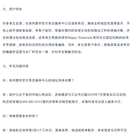
湖南省常德市武陵区人民路萧邦售后服务中心（需提前预约）
六、用户评价
湖南省郴州市北湖区国庆北路萧邦售后服务中心（需提前预约）
湖南省衡阳市雁峰区解放路萧邦售后服务中心（需提前预约）
许多表主反馈，在泉州萧邦官方售后服务中心完成保养后，腕表走时稳定性显著提升，手
动上链手感恢复如新。有客户提到，客服在预约阶段便主动告知预估工时的准确天数，并
湖南省怀化市鹤城区迎丰中路萧邦售后服务中心（需提前预约）
全程通过短信推送进度。还有表主赞扬技师对Happy Diamonds系列宝石固定结构的处理
湖南省娄底市娄星区长青街萧邦售后服务中心（需提前预约）
非常精细，拆装后钻石排列未出现丝毫偏移。另外，多位老客户表示，更换原装皮表带后
湖南省邵阳市双清区东风路萧邦售后服务中心（需提前预约）
的佩戴舒适度与出厂时完全一致，针扣开合顺畅无松动。
湖南省湘潭市雨湖区莲城大道萧邦售后服务中心（需提前预约）
湖南省益阳市赫山区桃花仑路萧邦售后服务中心（需提前预约）
七、常见问题问答
湖南省永州市冷水滩区永州大道与中兴路交叉口萧邦售后服务中心（需提前预约）
问：泉州萧邦官方售后服务中心的地址具体在哪？
湖南省岳阳市岳阳楼区东茅岭路萧邦售后服务中心（需提前预约）
湖南省张家界市永定区解放路萧邦售后服务中心（需提前预约）
答：该中心位于泉州市核心商业区，具体楼层与工位号已随2026年7月更新后正式启用。
湖南省长沙市芙蓉区建湘路393号世茂环球金融中心写字楼10层1013室萧邦售后服务中心（需提前预约）
到店前请通过400-885-0231预约并获取详细导航指引，未预约者无法进入服务大厅。
湖南省株洲市芦淞区建设南路萧邦售后服务中心（需提前预约）
甘肃省白银市白银区北京路萧邦售后服务中心（需提前预约）
问：维修需要多长时间？
甘肃省定西市安定区解放路萧邦售后服务中心（需提前预约）
答：基础机芯保养需3至5个工作日。更换表带、电池或简单配件，若有现货当天即可完
甘肃省敦煌市沙州镇阳关中路萧邦售后服务中心（需提前预约）