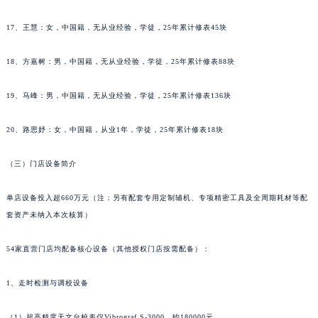
辽宁省铁岭市银州区南马路萧邦售后服务中心（需提前预约）
17、王慧：女，中国籍，无从业经验，学徒，25年累计修表45块
辽宁省营口市站前区市府路与渤海大街交叉口萧邦售后服务中心（需提前预约）
辽宁省沈阳市沈河区中街路137号亨得利名表维修授权店1楼萧邦售后服务中心（需提前预约）
18、方嘉树：男，中国籍，无从业经验，学徒，25年累计修表88块
辽宁省沈阳市沈河区中街路83号亨得利名表维修授权店1楼萧邦售后服务中心（需提前预约）
北京市朝阳区建国门外大街甲6号华熙国际中心D座11层1102室萧邦售后服务中心（北京总部）（需提前预约）
19、马峰：男，中国籍，无从业经验，学徒，25年累计修表136块
北京市东城区东长安街1号王府井东方广场W3座6层602室萧邦售后服务中心（需提前预约）
20、路思妤：女，中国籍，从业1年，学徒，25年累计修表18块
河北省保定市竞秀区朝阳北大街北国先天下萧邦售后服务中心（需提前预约）
内蒙古自治区阿拉善盟市左旗土尔扈特大街萧邦售后服务中心（需提前预约）
（三）门店设备简介
内蒙古自治区巴彦淖尔市临河区新华街萧邦售后服务中心（需提前预约）
内蒙古自治区包头市青山区幸福路甲3号王府井百货名表维修萧邦售后服务中心（需提前预约）
单店设备投入超660万元（注：另有配套专用定制辅机、专项精密工具及全周期耗材等配
内蒙古自治区赤峰市红山区哈达街萧邦售后服务中心（需提前预约）
套资产未纳入本次核算）
内蒙古自治区鄂尔多斯市东胜区伊金霍洛街萧邦售后服务中心（需提前预约）
54家直营门店均配备核心设备（其他授权门店按需配备）：
内蒙古自治区呼伦贝尔市海拉尔区中央街萧邦售后服务中心（需提前预约）
内蒙古自治区通辽市科尔沁区明仁大街萧邦售后服务中心（需提前预约）
1、走时检测与调校设备
内蒙古自治区乌海市海勃湾区人民南路萧邦售后服务中心（需提前预约）
内蒙古自治区乌兰察布市集宁区恩和大街萧邦售后服务中心（需提前预约）
（1）超高精度天文台校表仪Vibrograf S-3000，约180000元