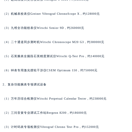
内蒙古自治区锡林郭勒盟市锡林浩特市光明街与额尔敦路交叉口萧邦售后服务中心（需提前预约）
（2）机械表校表仪Greiner Vibrograf ChronoScope X，约128000元
内蒙古自治区兴安盟市乌兰浩特市兴安大街萧邦售后服务中心（需提前预约）
山西省大同市平城区迎宾街萧邦售后服务中心（需提前预约）
（3）九维全功能校表仪Witschi Senior 9D，约260000元
山西省晋城市城区黄华街萧邦售后服务中心（需提前预约）
山西省晋中市榆次区顺城街萧邦售后服务中心（需提前预约）
（4）二十通道同步测时机Witschi Chronoscope M20 G3，约380000元
山西省临汾市尧都区解放路萧邦售后服务中心（需提前预约）
山西省吕梁市离石区永宁中路与建设街交叉口萧邦售后服务中心（需提前预约）
（5）石英腕表全频段石英精度测试仪Witschi Q-Test Pro，约140000元
山西省朔州市朔城区怡西路与鄯阳西街交汇处萧邦售后服务中心（需提前预约）
（6）钟表专用激光摆轮干涉仪CSEM Optimum 150，约750000元
山西省忻州市忻府区和平东街与七一南路交叉口萧邦售后服务中心（需提前预约）
山西省阳泉市郊区平阳东街与新城大道交叉口萧邦售后服务中心（需提前预约）
2、复杂功能腕表专项调试设备
山西省运城市盐湖区河东街萧邦售后服务中心（需提前预约）
山西省长治市潞州区英雄中路萧邦售后服务中心（需提前预约）
（1）万年历综合检测仪Witschi Perpetual Calendar Tester，约238000元
山西省太原市迎泽区迎泽街道解放路15号亨得利名表维修授权店3楼萧邦售后服务中心（需提前预约）
（2）三问音簧专业调试工作站Bergeon 8200，约186000元
天津市和平区赤峰道136号天津国际金融中心26层2603室萧邦售后服务中心（需提前预约）
安徽省安庆市迎江区人民路萧邦售后服务中心（需提前预约）
（3）计时码表专项检测仪Vibrograf Chrono Test Pro，约152000元
安徽省蚌埠市蚌山区淮河路萧邦售后服务中心（需提前预约）