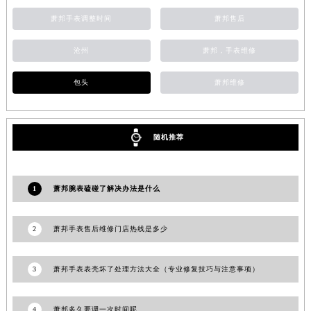
西藏自治区林芝市巴宜区广东路萧邦售后服务中心（需提前预约）
萧邦手表调整时间
萧邦售后
西藏自治区那曲市色尼区浙江西路萧邦售后服务中心（需提前预约）
沧州
萧邦，手表维修
西藏自治区日喀则市桑珠孜区上海中路萧邦售后服务中心（需提前预约）
西藏自治区山南市乃东区湖北大道萧邦售后服务中心（需提前预约）
包头
萧邦维修
云南省保山市隆阳区正阳路萧邦售后服务中心（需提前预约）
云南省楚雄彝族自治州楚雄市鹿城南路萧邦售后服务中心（需提前预约）
云南省大理白族自治州大理市建设路萧邦售后服务中心（需提前预约）
随机推荐
云南省德宏傣族景颇族自治州芒市团结大街萧邦售后服务中心（需提前预约）
云南省迪庆藏族自治州香格里拉市长征大道萧邦售后服务中心（需提前预约）
云南省红河哈尼族彝族自治州蒙自市天马路萧邦售后服务中心（需提前预约）
1
萧邦腕表磕碰了解决办法是什么
云南省丽江市古城区七星街萧邦售后服务中心（需提前预约）
云南省临沧市临翔区世纪路萧邦售后服务中心（需提前预约）
2
萧邦手表售后维修门店热线是多少
云南省怒江傈僳族自治州泸水市人民路萧邦售后服务中心（需提前预约）
云南省普洱市思茅区振兴大道萧邦售后服务中心（需提前预约）
3
萧邦手表表壳坏了处理方法大全（专业修复技巧与注意事项）
云南省曲靖市麒麟区学府路萧邦售后服务中心（需提前预约）
云南省文山壮族苗族自治州文山市东风路萧邦售后服务中心（需提前预约）
4
萧邦多久要调一次时间呢