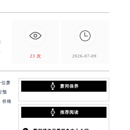

更
直
售
23 次
2026-07-09
一位萧
萧邦保养
行预
、价格
推荐阅读