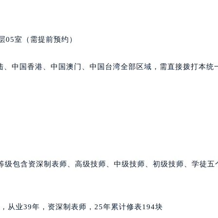
中心T1写字楼9层907室（需提前预约）
写字楼1座11层1104室（需提前预约）
楼16层1603室（需提前预约）
层05室（需提前预约）
中心办公楼C座22层08室（需提前预约）
大厦38层09室（需提前预约）
陆、中国香港、中国澳门、中国台湾全部区域，需直接拨打本统
楼1224室（需提前预约）
大厦B座12楼03室（需提前预约）
心写字楼A座7楼709室（需提前预约）
2层04室（需提前预约）
心A座907室（需提前预约）
A座(旺进大厦)18层09室（需提前预约）
国际金融中心14楼14D（需提前预约）
师等级包含资深制表师、高级技师、中级技师、初级技师、学徒五
广场写字楼10层06室（需提前预约）
心写字楼B座13层07室（需提前预约）
安国际中心E座6楼10室（需提前预约）
廷籍，从业39年，资深制表师，25年累计修表194块
B座17层1707室（需提前预约）