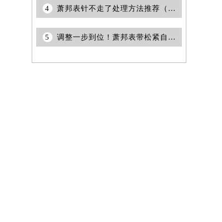
4
萧邦表针不走了处理方法推荐（手表维修小技巧与注意事项）
5
调整一步到位！萧邦表带松紧自调技巧分享