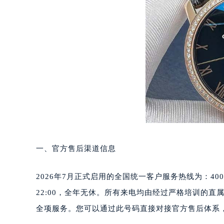
深圳市罗湖区深南东路5001号华润大
惠州市惠城区江北文昌一路7号华贸大
厦门市思明区湖滨东路95号华润大厦写
福州市鼓楼区五四路128-1号恒力城
成都市锦江区人民东路6号SAC东原中
重庆市江北区观音桥步行街2号融恒时
长沙市芙蓉区定王台街道建湘路393
郑州市二七区铭功路10号华润大厦写字
太原市迎泽区解放路15号亨得利名
沈阳市沈河区中街路137号亨得利名
沈阳市沈河区中街路83号亨得利名
一、官方售后渠道信息
乌鲁木齐市天山区红山路26号时代广场
温州市鹿城区锦绣路1067号置信广场
2026年7月正式启用的全国统一客户服务热线为：400-
哈尔滨市道里区友谊西路600号富力中
22:00，全年无休。所有来电均由经过严格培训的
大连市中山区人民路15号国际金融大
全项服务。您可以通过此号码直接对接官方售后体系
佛山市禅城区季华五路57号万科金融中