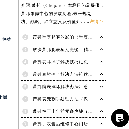
介绍,萧邦（Chopard）本栏目为您提供：
萧邦维修中心的发展历程,未来规划,工
坊、战略、独立意义及价值介......
详情 >
2
萧邦手表起雾的影响（手表起雾维护建议）
一热线
3
解决萧邦腕表星期走慢，精准调校秘籍在这里
4
萧邦表耳掉了解决技巧汇总（轻松修复爱表的小妙招）
5
萧邦表针掉了解决方法推荐（轻松修复你的爱表）
6
萧邦腕表摔坏解决办法汇总（专业修复与日常保养技巧）
个层
7
萧邦表壳割手处理方法（保养与修复技巧指南）
8
萧邦在三十年前卖多少钱（名表价格变迁的历史洞察）

9
萧邦手表售后维修中心门店地址