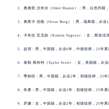
唐山市路南区新华东道100号万达广场
2、奥姆里·沙米尔（Omri Shamir）：男，以色列
台州市椒江区东海大道1800号腾达中
内蒙古自治区呼和浩特市玉泉区大学西
3、奥斯卡·伯格（Oscar Berg）：男，瑞典籍，从
甘肃省兰州市七里河区西津西路16号兰
重庆市解放碑渝中区民权路28号英利
4、卡米拉·瓦戈娃（Kamila Vagova）：女，斯
黑龙江省大庆市萨尔图区会战大街萧
黑龙江省鹤岗市向阳区红军路萧邦售
5、赵强：男，中国籍，从业6年，中级技师，25年累
黑龙江省黑河市爱辉区中央街萧邦售
黑龙江省鸡西市鸡冠区红军路萧邦售
6、泰勒·斯科特（Taylor Scott）：女，美国籍，
黑龙江省佳木斯市向阳区长安路萧邦
黑龙江省牡丹江市东安区太平路萧邦
7、季柏恒：男，中国籍，从业2年，初级技师，25年
黑龙江省七台河市桃山区大同街萧邦
黑龙江省齐齐哈尔市龙沙区龙华路萧
8、朱勇：男，中国籍，从业2年，初级技师，25年累
黑龙江省双鸭山市尖山区新兴大街萧
黑龙江省绥化市北林区新华街与康庄
9、罗娜：女，中国籍，从业2年，初级技师，25年累
黑龙江省伊春市伊美区通河路萧邦售