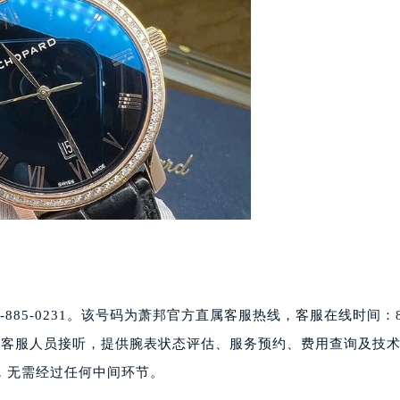
厦写字楼17层1701室（需提前预约）
厦写字楼1座30层05室（需提前预约）
字楼B座11层1104室（需提前预约）
写字楼15层03室（需提前预约）
心写字楼24层2406B室（需提前预约）
代广场写字楼9层902室（需提前预约）
号世茂环球金融中心写字楼（芙蓉广场）10层13室（需提前预约
楼29层2905室（需提前预约）
表服务中心（品牌授权店）3层整层（需提前预约）
表服务中心（品牌授权店）1层整层（需提前预约）
表服务中心（品牌授权店）1层整层（需提前预约）
（CCMALL）C座17层17-B（需提前预约）
10层1015室（需提前预约）
885-0231。该号码为萧邦官方直属客服热线，客服在线时间：8:
心T2座写字楼29层03室（需提前预约）
直属客服人员接听，提供腕表状态评估、服务预约、费用查询及技
厦7层G室（需提前预约）
，无需经过任何中间环节。
心C座12层1205室（需提前预约）