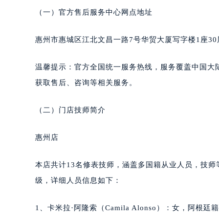
东莞市东城街道鸿福东路1号民盈国贸
（一）官方售后服务中心网点地址
无锡市梁溪区人民中路139号恒隆广场
南通市崇川区工农路57号圆融广场写字
惠州市惠城区江北文昌一路7号华贸大厦写字楼1座30
苏州市苏州工业园区星港街199号苏州
武汉市江汉区解放大道686号世界贸易
温馨提示：官方全国统一服务热线，服务覆盖中国大
南宁市青秀区金湖路59号地王大厦12
获取售后、咨询等相关服务。
合肥市蜀山区潜山路111号万象城华润
泉州市丰泽区宝洲路729号浦西万达中
（二）门店技师简介
青岛市南区山东路6号华润大厦B座2
烟台市芝罘区胜利路139号万达金融中
惠州店
长春市朝阳区西安大路727号中银大厦
贵阳市南明区都司高架桥路33号亨特
本店共计13名修表技师，涵盖多国籍从业人员，技
昆明市盘龙区北京路928号同德昆明
级，详细人员信息如下：
石家庄市长安区中山东路39号勒泰中
西安市碑林区南关正街88号华侨城长
1、卡米拉·阿隆索（Camila Alonso）：女，阿根
海口市龙华区金贸东路5号海口华润大厦