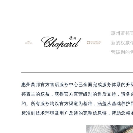
上海市黄浦区南京东路299号宏伊国
南京市秦淮区中山南路1号（新街口）
常州市新北区龙锦路1590号现代传媒
徐州市鼓楼区淮海东路29号苏宁广场I
惠州萧邦
扬州市邗江区国展路29号星耀天地写字
新的权威
盐城市盐都区世纪大道5号盐城金融城写
泰州市海陵区永定东路399号置地商
营级别的
宁波市江北区大闸南路500号来福士广
后…
杭州市上城区钱江路1366号华润大厦
金华市金东区东市南街777号金华万达
惠州萧邦官方售后服务中心已全面完成服务体系的升级
绍兴市越城区胜利东路379号世茂天
嘉兴市南湖区广益路705号嘉兴世界贸
邦表主的权益，获得官方直营级别的售后支持，请务
南昌市红谷滩新区红谷中大道998号
约。所有服务均以官方渠道为基准，涵盖从基础养护
济南市历下区经十路11111号华润中
标准到技术环境及用户反馈的完整信息链，帮助您精
广州市天河区天河路230号万菱汇国
广州市越秀区环市东路371-375号