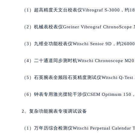
辽宁省锦州市古塔区中央大街萧邦售
（1）超高精度天文台校表仪Vibrograf S-3000，约18
辽宁省辽阳市白塔区新运大街萧邦售
辽宁省盘锦市兴隆台区石油大街萧邦
（2）机械表校表仪Greiner Vibrograf ChronoScop
辽宁省铁岭市银州区南马路萧邦售后
辽宁省营口市站前区市府路与渤海大
（3）九维全功能校表仪Witschi Senior 9D，约2600
辽宁省沈阳市沈河区中街路137号亨
辽宁省沈阳市沈河区中街路83号亨
（4）二十通道同步测时机Witschi Chronoscope M20
北京市朝阳区建国门外大街甲6号华熙
北京市东城区东长安街1号王府井东方
（5）石英腕表全频段石英精度测试仪Witschi Q-Test P
河北省保定市竞秀区朝阳北大街北国
内蒙古自治区阿拉善盟市左旗土尔扈
（6）钟表专用激光摆轮干涉仪CSEM Optimum 150，
内蒙古自治区巴彦淖尔市临河区新华
内蒙古自治区包头市青山区幸福路甲
2、复杂功能腕表专项调试设备
内蒙古自治区赤峰市红山区哈达街萧
内蒙古自治区鄂尔多斯市东胜区伊金
（1）万年历综合检测仪Witschi Perpetual Calendar 
内蒙古自治区呼伦贝尔市海拉尔区中