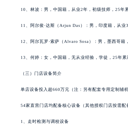
吉林省白城市洮北区明仁南街萧邦售
10、林波：男，中国籍，从业2年，初级技师，25年累
吉林省白山市浑江区浑江大街萧邦售
吉林省吉林市船营区河南街萧邦售后
11、阿尔俊·达斯（Arjun Das）：男，印度籍，从
吉林省辽源市龙山区人民大街萧邦售
吉林省梅河口市新华街道梅河大街萧
12、阿尔瓦罗·索萨（Alvaro Sosa）：男，墨西
吉林省四平市铁东区紫气大路与南九
吉林省松原市宁江区五环大街萧邦售
13、何婷：女，中国籍，无从业经验，学徒，25年累
吉林省通化市东昌区环通乡江南大街
吉林省延边市延吉市解放路萧邦售后
（三）门店设备简介
辽宁省鞍山市铁东区站前街萧邦售后
辽宁省本溪市平山区胜利路萧邦售后
单店设备投入超660万元（注：另有配套专用定制辅
辽宁省朝阳市双塔区新华路萧邦售后
辽宁省丹东市振兴区七经街萧邦售后
54家直营门店均配备核心设备（其他授权门店按需配
辽宁省抚顺市新抚区东一路萧邦售后
辽宁省阜新市海州区解放大街萧邦售
1、走时检测与调校设备
辽宁省葫芦岛市连山区中央路萧邦售