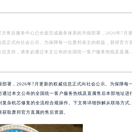
际广场写字楼8层806室（需提前预约）
南京中心写字楼22层C1-1室（需提前预约）
中心写字楼5号楼10层1008室（需提前预约）
FC国际金融中心写字楼35层3508室（需提前预约）
官方售后服务中心已全面完成服务体系的升级部署，2026年7月
楼1号楼18层1803室（需提前预约）
信息正式向社会公示。为保障每一位萧邦表主的权益，获得官方
字楼1号楼16层1604室（需提前预约）
务中心东塔写字楼（华润万象城）17层1706室（需提前预约）
售后支持，请务必通过本文公布的全国统一客户服务热线及直属
场办公楼20层2009室（需提前预约）
写字楼A座5层503-5室（需提前预约）
广场写字楼4号楼22层2209室（需提前预约）
部署，2026年7月更新的权威信息正式向社会公示。为保障每
际中心写字楼8层805室（需提前预约）
易中心写字楼A座13层1304室（需提前预约）
必通过本文公布的全国统一客户服务热线及直属售后本部地址进
绿地双子塔（中央广场）A1座办公楼14层07室（需提前预约）
到复杂机芯修复的全流程合规操作。下文将详细拆解从联络方式
心写字楼（万象城）15层1508室（需提前预约）
准获取萧邦官方直属的售后资源。
际中心写字楼A塔7层704室（需提前预约）
世界贸易中心大厦南塔写字楼15层07室（需提前预约）