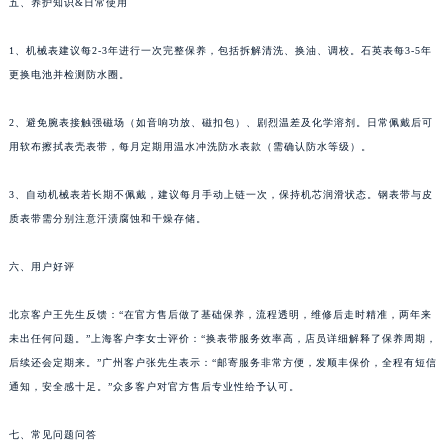
青海省海北藏族自治州海晏县将军路萧邦售后服务中心（需提前预约）
五、养护知识&日常使用
青海省海东市乐都区滨河路萧邦售后服务中心（需提前预约）
1、机械表建议每2-3年进行一次完整保养，包括拆解清洗、换油、调校。石英表每3-5年
青海省海南藏族自治州共和县青海湖大街萧邦售后服务中心（需提前预约）
更换电池并检测防水圈。
青海省海西蒙古族藏族自治州德令哈市柴达木路萧邦售后服务中心（需提前预约）
青海省黄南藏族自治州同仁市德合隆路萧邦售后服务中心（需提前预约）
2、避免腕表接触强磁场（如音响功放、磁扣包）、剧烈温差及化学溶剂。日常佩戴后可
青海省西宁市城西区海湖新区西关大道萧邦售后服务中心（需提前预约）
用软布擦拭表壳表带，每月定期用温水冲洗防水表款（需确认防水等级）。
青海省玉树藏族自治州结古镇胜利路萧邦售后服务中心（需提前预约）
3、自动机械表若长期不佩戴，建议每月手动上链一次，保持机芯润滑状态。钢表带与皮
陕西省安康市汉滨区金州路萧邦售后服务中心（需提前预约）
质表带需分别注意汗渍腐蚀和干燥存储。
陕西省宝鸡市渭滨区经二路萧邦售后服务中心（需提前预约）
陕西省汉中市汉台区北大街萧邦售后服务中心（需提前预约）
六、用户好评
陕西省商洛市商州区州城街萧邦售后服务中心（需提前预约）
陕西省铜川市王益区红旗街萧邦售后服务中心（需提前预约）
北京客户王先生反馈：“在官方售后做了基础保养，流程透明，维修后走时精准，两年来
陕西省渭南市临渭区东风大街萧邦售后服务中心（需提前预约）
未出任何问题。”上海客户李女士评价：“换表带服务效率高，店员详细解释了保养周期，
后续还会定期来。”广州客户张先生表示：“邮寄服务非常方便，发顺丰保价，全程有短信
陕西省咸阳市秦都区沣西新城统一西路与白马河路交汇处萧邦售后服务中心（需提前预约）
通知，安全感十足。”众多客户对官方售后专业性给予认可。
陕西省延安市宝塔区中心街萧邦售后服务中心（需提前预约）
陕西省榆林市榆阳区长兴路萧邦售后服务中心（需提前预约）
七、常见问题问答