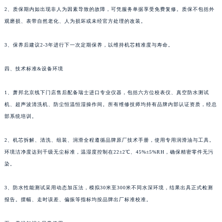
甘肃省嘉峪关市雄关区新华中路萧邦售后服务中心（需提前预约）
2、质保期内如出现非人为因素导致的故障，可凭服务单据享受免费复修。质保不包括外
甘肃省金昌市金川区北京路萧邦售后服务中心（需提前预约）
观磨损、表带自然老化、人为损坏或未经官方处理的改装。
甘肃省酒泉市肃州区西大街萧邦售后服务中心（需提前预约）
甘肃省临夏市城南街道团结路萧邦售后服务中心（需提前预约）
3、保养后建议2-3年进行下一次定期保养，以维持机芯精准度与寿命。
甘肃省陇南市武都区人民路萧邦售后服务中心（需提前预约）
四、技术标准&设备环境
甘肃省平凉市崆峒区西大街萧邦售后服务中心（需提前预约）
甘肃省庆阳市西峰区南大街萧邦售后服务中心（需提前预约）
1、萧邦北京线下门店售后配备瑞士进口专业仪器，包括六方位校表仪、真空防水测试
甘肃省天水市秦州区民主路萧邦售后服务中心（需提前预约）
机、超声波清洗机、防尘恒温恒湿操作间。所有维修技师均持有品牌内部认证资质，经总
甘肃省武威市凉州区迎宾路萧邦售后服务中心（需提前预约）
部系统培训。
甘肃省张掖市甘州区民乐北路萧邦售后服务中心（需提前预约）
宁夏回族自治区固原市原州区文化街萧邦售后服务中心（需提前预约）
2、机芯拆解、清洗、组装、润滑全程遵循品牌原厂技术手册，使用专用润滑油与工具。
环境洁净度达到千级无尘标准，温湿度控制在22±2℃、45%±5%RH，确保精密零件无污
宁夏回族自治区石嘴山市大武口区贺兰山路萧邦售后服务中心（需提前预约）
染。
宁夏回族自治区吴忠市利通区开元大道萧邦售后服务中心（需提前预约）
宁夏回族自治区银川市兴庆区新华东路97号新百中心C馆一层C1-18号商铺萧邦售后服务中心（需提前预约）
3、防水性能测试采用动态加压法，模拟30米至300米不同水深环境，结果出具正式检测
宁夏回族自治区中卫市沙坡头区鼓楼东街萧邦售后服务中心（需提前预约）
报告。摆幅、走时误差、偏振等指标均按品牌出厂标准校准。
青海省果洛藏族自治州玛沁县团结路萧邦售后服务中心（需提前预约）