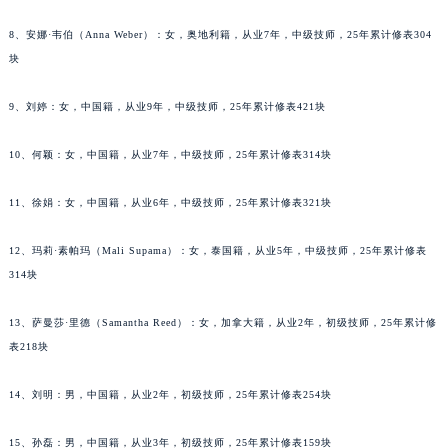
安徽省池州市贵池区长江路萧邦售后服务中心（需提前预约）
安徽省滁州市琅琊区南谯北路萧邦售后服务中心（需提前预约）
8、安娜·韦伯（Anna Weber）：女，奥地利籍，从业7年，中级技师，25年累计修表304
安徽省阜阳市颍州区颍州北路萧邦售后服务中心（需提前预约）
块
安徽省淮北市相山区淮海路萧邦售后服务中心（需提前预约）
9、刘婷：女，中国籍，从业9年，中级技师，25年累计修表421块
安徽省淮南市田家庵区国庆中路萧邦售后服务中心（需提前预约）
安徽省黄山市屯溪区黄山西路萧邦售后服务中心（需提前预约）
10、何颖：女，中国籍，从业7年，中级技师，25年累计修表314块
安徽省六安市金安区解放中路萧邦售后服务中心（需提前预约）
安徽省马鞍山市雨山区湖南西路萧邦售后服务中心（需提前预约）
11、徐娟：女，中国籍，从业6年，中级技师，25年累计修表321块
安徽省宿州市埇桥区人民中路萧邦售后服务中心（需提前预约）
12、玛莉·素帕玛（Mali Supama）：女，泰国籍，从业5年，中级技师，25年累计修表
安徽省铜陵市铜官区石城大道萧邦售后服务中心（需提前预约）
314块
安徽省芜湖市镜湖区中山路步行街萧邦售后服务中心（需提前预约）
安徽省宣城市宣州区叠嶂西路萧邦售后服务中心（需提前预约）
13、萨曼莎·里德（Samantha Reed）：女，加拿大籍，从业2年，初级技师，25年累计修
福建省龙岩市新罗区九一南路萧邦售后服务中心（需提前预约）
表218块
福建省南平市建阳区人民西路萧邦售后服务中心（需提前预约）
福建省宁德市蕉城区天湖东路萧邦售后服务中心（需提前预约）
14、刘明：男，中国籍，从业2年，初级技师，25年累计修表254块
福建省莆田市城厢区霞林街道荔华东大道萧邦售后服务中心（需提前预约）
15、孙磊：男，中国籍，从业3年，初级技师，25年累计修表159块