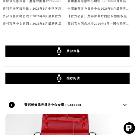
四川省凉山州市西昌市大巷口下街萧邦售后服务中心（需提前预约）
表玻璃维修保养：萧邦中国客户2026年8月官方售后服务价格与周期最新公示
泉州萧邦维修中心地址｜2026年8月最新官方售后维修保养网点信息公示
萧邦手表客服热线：2026年8月中国区原装表带更换服务价格与周期
合肥萧邦客户服务中心2026年8月最新售后服务网点地址与维修保养公告
四川省泸州市江阳区治平路萧邦售后服务中心（需提前预约）
萧邦保养价格贵吗？2026年8月最新官方售后保养价格公示公告
【官方公告】萧邦保养后的防水性能权威公示：2026年8月最新售后网点地址及注意事项
四川省眉山市东坡区三苏路萧邦售后服务中心（需提前预约）
萧邦官网中文官网：2026年8月最新售后维修保养权威公告
萧邦官方网点地址2026年8月中国售后客服热线电话公告
四川省绵阳市涪城区翠花街萧邦售后服务中心（需提前预约）
四川省南充市高坪区江东大道萧邦售后服务中心（需提前预约）
四川省内江市东兴区汉安大道萧邦售后服务中心（需提前预约）
四川省攀枝花市东区三线大道北段萧邦售后服务中心（需提前预约）
萧邦保养
四川省遂宁市船山区香林南路萧邦售后服务中心（需提前预约）
四川省雅安市雨城区熊猫大道萧邦售后服务中心（需提前预约）
四川省宜宾市翠屏区长翠路萧邦售后服务中心（需提前预约）
推荐阅读
四川省资阳市雁江区滨江大道一段与和平南路萧邦售后服务中心（需提前预约）
四川省自贡市自流井区华商北路萧邦售后服务中心（需提前预约）
西藏自治区阿里地区噶尔县北京西路萧邦售后服务中心（需提前预约）
1
萧邦维修保养服务中心介绍 | Chopard
西藏自治区昌都市卡若区昌都西路萧邦售后服务中心（需提前预约）
西藏自治区拉萨市城关区北京中路萧邦售后服务中心（需提前预约）

西藏自治区林芝市巴宜区广东路萧邦售后服务中心（需提前预约）