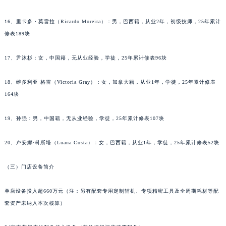
福建省三明市三元区东乾二路萧邦售后服务中心（需提前预约）
福建省漳州市龙文区步港路萧邦售后服务中心（需提前预约）
16、里卡多・莫雷拉（Ricardo Moreira）：男，巴西籍，从业2年，初级技师，25年累计
江苏省常州市新北区龙锦路1590号现代传媒中心5号楼10层1008室萧邦售后服务中心（需提前预约）
修表189块
江苏省淮安市清江浦区淮海北路萧邦售后服务中心（需提前预约）
江苏省连云港市海州区通灌北路萧邦售后服务中心（需提前预约）
17、尹沐杉：女，中国籍，无从业经验，学徒，25年累计修表96块
江苏省南京市秦淮区中山南路1号南京中心22层22-C1-C3室萧邦售后服务中心（需提前预约）
18、维多利亚·格雷（Victoria Gray）：女，加拿大籍，从业1年，学徒，25年累计修表
江苏省宿迁市宿城区西湖路萧邦售后服务中心（需提前预约）
164块
江苏省泰州市海陵区永定东路399号置地商务中心东塔（华润万象城）17层1706室萧邦售后服务中心（需提前预约）
江苏省徐州市鼓楼区淮海东路29号苏宁广场IFC国际金融中心35层3508室萧邦售后服务中心（需提前预约）
19、孙强：男，中国籍，无从业经验，学徒，25年累计修表107块
江苏省盐城市盐都区世纪大道5号盐城金融城写字楼1号楼16层1604室萧邦售后服务中心（需提前预约）
江苏省扬州市邗江区国展路29号星耀天地写字楼1号楼18层1803室萧邦售后服务中心（需提前预约）
20、卢安娜·科斯塔（Luana Costa）：女，巴西籍，从业1年，学徒，25年累计修表52块
江苏省镇江市京口区中山东路萧邦售后服务中心（需提前预约）
（三）门店设备简介
江西省抚州市临川区赣东大道萧邦售后服务中心（需提前预约）
江西省赣州市章贡区文清路萧邦售后服务中心（需提前预约）
单店设备投入超660万元（注：另有配套专用定制辅机、专项精密工具及全周期耗材等配
江西省吉安市吉州区井冈山大道萧邦售后服务中心（需提前预约）
套资产未纳入本次核算）
江西省景德镇市珠山区珠山中路萧邦售后服务中心（需提前预约）