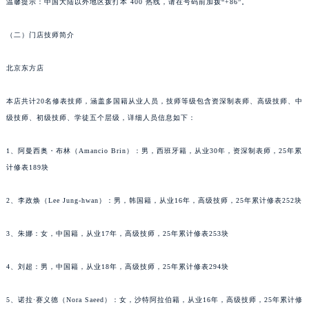
重庆市解放碑渝中区民权路28号英利国际金融中心写字楼20层01室（需提前预约）
温馨提示：中国大陆以外地区拨打本 400 热线，请在号码前加拨“+86”。
黑龙江省大庆市萨尔图区会战大街萧邦售后服务中心（需提前预约）
（二）门店技师简介
黑龙江省鹤岗市向阳区红军路萧邦售后服务中心（需提前预约）
黑龙江省黑河市爱辉区中央街萧邦售后服务中心（需提前预约）
北京东方店
黑龙江省鸡西市鸡冠区红军路萧邦售后服务中心（需提前预约）
黑龙江省佳木斯市向阳区长安路萧邦售后服务中心（需提前预约）
本店共计20名修表技师，涵盖多国籍从业人员，技师等级包含资深制表师、高级技师、中
黑龙江省牡丹江市东安区太平路萧邦售后服务中心（需提前预约）
级技师、初级技师、学徒五个层级，详细人员信息如下：
黑龙江省七台河市桃山区大同街萧邦售后服务中心（需提前预约）
1、阿曼西奥・布林（Amancio Brin）：男，西班牙籍，从业30年，资深制表师，25年累
黑龙江省齐齐哈尔市龙沙区龙华路萧邦售后服务中心（需提前预约）
计修表189块
黑龙江省双鸭山市尖山区新兴大街萧邦售后服务中心（需提前预约）
黑龙江省绥化市北林区新华街与康庄路交叉口萧邦售后服务中心（需提前预约）
2、李政焕（Lee Jung-hwan）：男，韩国籍，从业16年，高级技师，25年累计修表252块
黑龙江省伊春市伊美区通河路萧邦售后服务中心（需提前预约）
吉林省白城市洮北区明仁南街萧邦售后服务中心（需提前预约）
3、朱娜：女，中国籍，从业17年，高级技师，25年累计修表253块
吉林省白山市浑江区浑江大街萧邦售后服务中心（需提前预约）
4、刘超：男，中国籍，从业18年，高级技师，25年累计修表294块
吉林省吉林市船营区河南街萧邦售后服务中心（需提前预约）
吉林省辽源市龙山区人民大街萧邦售后服务中心（需提前预约）
5、诺拉·赛义德（Nora Saeed）：女，沙特阿拉伯籍，从业16年，高级技师，25年累计修