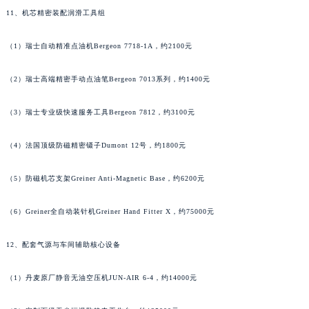
香港特别行政区九龙区油尖旺区弥敦道萧邦售后服务中心（需提前预约）
11、机芯精密装配润滑工具组
香港特别行政区铜锣湾区湾仔区轩尼诗道萧邦售后服务中心（需提前预约）
河南省安阳市文峰区解放大道萧邦售后服务中心（需提前预约）
（1）瑞士自动精准点油机Bergeon 7718-1A，约2100元
河南省鹤壁市淇滨区九州路萧邦售后服务中心（需提前预约）
河南省济源市沁园街道济水大道萧邦售后服务中心（需提前预约）
（2）瑞士高端精密手动点油笔Bergeon 7013系列，约1400元
河南省焦作市解放区解放路萧邦售后服务中心（需提前预约）
（3）瑞士专业级快速服务工具Bergeon 7812，约3100元
河南省开封市鼓楼区中山路萧邦售后服务中心（需提前预约）
河南省洛阳市西工区中州中路与解放路交叉口萧邦售后服务中心（需提前预约）
（4）法国顶级防磁精密镊子Dumont 12号，约1800元
河南省漯河市源汇区交通路萧邦售后服务中心（需提前预约）
河南省南阳市宛城区范蠡东路与南都路交叉口萧邦售后服务中心（需提前预约）
（5）防磁机芯支架Greiner Anti-Magnetic Base，约6200元
河南省平顶山市卫东区建设路萧邦售后服务中心（需提前预约）
（6）Greiner全自动装针机Greiner Hand Fitter X，约75000元
河南省濮阳市大华龙区开州路绿城路交叉口萧邦售后服务中心（需提前预约）
河南省三门峡市湖滨区和平路萧邦售后服务中心（需提前预约）
12、配套气源与车间辅助核心设备
河南省商丘市梁园区神火大道萧邦售后服务中心（需提前预约）
河南省新乡市红旗区人民路萧邦售后服务中心（需提前预约）
（1）丹麦原厂静音无油空压机JUN-AIR 6-4，约14000元
河南省信阳市浉河区东方红大道萧邦售后服务中心（需提前预约）