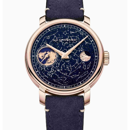
成都市锦江区人民东路6号SAC东原中心写字楼24层2406B室（需提前预约）
重庆市江北区观音桥步行街2号融恒时代广场写字楼9层902室（需提前预约）
长沙市芙蓉区定王台街道建湘路393号世茂环球金融中心写字楼（芙蓉广场）10层13室（需提前预约）
郑州市二七区铭功路10号华润大厦写字楼29层2905室（需提前预约）
太原市迎泽区解放路15号亨得利名表服务中心（品牌授权店）3层整层（需提前预约）
沈阳市沈河区中街路137号亨得利名表服务中心（品牌授权店）1层整层（需提前预约）
沈阳市沈河区中街路83号亨得利名表服务中心（品牌授权店）1层整层（需提前预约）
乌鲁木齐市天山区红山路26号时代广场（CCMALL）C座17层17-B（需提前预约）
温州市鹿城区锦绣路1067号置信广场10层1015室（需提前预约）
哈尔滨市道里区友谊西路600号富力中心T2座写字楼29层03室（需提前预约）
大连市中山区人民路15号国际金融大厦7层G室（需提前预约）
佛山市禅城区季华五路57号万科金融中心C座12层1205室（需提前预约）
东莞市东城街道鸿福东路1号民盈国贸中心T1写字楼9层907室（需提前预约）
无锡市梁溪区人民中路139号恒隆广场写字楼1座11层1104室（需提前预约）
南通市崇川区工农路57号圆融广场写字楼16层1603室（需提前预约）
苏州市苏州工业园区星港街199号苏州中心办公楼C座22层08室（需提前预约）