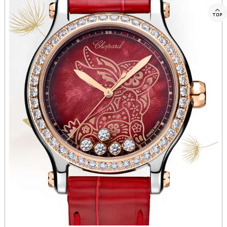
西藏自治区那曲市色尼区浙江西路萧邦售后服务中心（需提前预约）

西藏自治区日喀则市桑珠孜区上海中路萧邦售后服务中心（需提前预约）
西藏自治区山南市乃东区湖北大道萧邦售后服务中心（需提前预约）
云南省保山市隆阳区正阳路萧邦售后服务中心（需提前预约）
云南省楚雄彝族自治州楚雄市鹿城南路萧邦售后服务中心（需提前预约）
云南省大理白族自治州大理市建设路萧邦售后服务中心（需提前预约）
云南省德宏傣族景颇族自治州芒市团结大街萧邦售后服务中心（需提前预约）
云南省迪庆藏族自治州香格里拉市长征大道萧邦售后服务中心（需提前预约）
云南省红河哈尼族彝族自治州蒙自市天马路萧邦售后服务中心（需提前预约）
云南省丽江市古城区七星街萧邦售后服务中心（需提前预约）
云南省临沧市临翔区世纪路萧邦售后服务中心（需提前预约）
云南省怒江傈僳族自治州泸水市人民路萧邦售后服务中心（需提前预约）
云南省普洱市思茅区振兴大道萧邦售后服务中心（需提前预约）
云南省曲靖市麒麟区学府路萧邦售后服务中心（需提前预约）
云南省文山壮族苗族自治州文山市东风路萧邦售后服务中心（需提前预约）
云南省西双版纳傣族自治州景洪市宣慰大道萧邦售后服务中心（需提前预约）