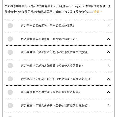
云南省玉溪市红塔区南北大街萧邦售后服务中心（需提前预约）
萧邦维修服务中心（萧邦保养服务中心）介绍,萧邦（Chopard）本栏目为您提供：萧
云南省昭通市昭阳区青年路萧邦售后服务中心（需提前预约）
邦维修中心的发展历程,未来规划,工坊、战略、独立意义及价值介......
详情 >
台湾省台北市万华区中华路萧邦售后服务中心（需提前预约）
台湾省新北市板桥区文化路萧邦售后服务中心（需提前预约）
2
萧邦手表起雾的影响（手表起雾维护建议）
台湾省桃园市中坜区中丰路萧邦售后服务中心（需提前预约）
台湾省台中市西屯区文华路萧邦售后服务中心（需提前预约）
3
解决萧邦腕表星期走慢，精准调校秘籍在这里
台湾省台南市中西区国华街萧邦售后服务中心（需提前预约）
台湾省高雄市新兴区五福路萧邦售后服务中心（需提前预约）
4
萧邦表耳掉了解决技巧汇总（轻松修复爱表的小妙招）
台湾省基隆市仁爱区仁三路萧邦售后服务中心（需提前预约）
5
萧邦表针掉了解决方法推荐（轻松修复你的爱表）
台湾省新竹市东区中正路萧邦售后服务中心（需提前预约）
台湾省嘉义市东区文化路萧邦售后服务中心（需提前预约）
6
萧邦腕表摔坏解决办法汇总（专业修复与日常保养技巧）
重庆市江北区观音桥步行街2号融恒时代广场9层902室萧邦售后服务中心（需提前预约）
新疆维吾尔自治区乌鲁木齐市天山区红山路26号时代广场（CCMALL）C座17层17-B萧邦售后服务中心（需提前预约）
7
萧邦表壳割手处理方法（保养与修复技巧指南）
浙江省温州市鹿城区锦绣路1067号置信广场10层1015室萧邦售后服务中心（需提前预约）
黑龙江省哈尔滨市道里区友谊西路600号富力中心T2座写字楼29层03室室萧邦售后服务中心（需提前预约）
8
萧邦在三十年前卖多少钱（名表价格变迁的历史洞察）
辽宁省大连市中山区人民路15号国际金融大厦7层G室萧邦售后服务中心（需提前预约）