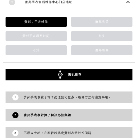
广东省佛山市禅城区季华五路57号万科金融中心C座12层1205室萧邦售后服务中心（需提前预约）
9
萧邦手表售后维修中心门店地址
广东省东莞市东城街道鸿福东路1号民盈国贸中心T1写字楼9层907室萧邦售后服务中心（需提前预约）
江苏省无锡市梁溪区人民中路139号恒隆广场写字楼1座11层1104室萧邦售后服务中心（需提前预约）
萧邦，手表维修
萧邦售后
江苏省南通市崇川区工农路57号圆融广场写字楼16层1603室萧邦售后服务中心（需提前预约）
江苏省苏州市苏州工业园区 星港街199号苏州中心办公楼C座22层08室萧邦售后服务中心（需提前预约）
萧邦手表调整时间
包头
湖北省武汉市江汉区解放大道686号世界贸易大厦38层09室萧邦售后服务中心（需提前预约）
沧州
萧邦维修
广西省南宁市青秀区金湖路59号地王大厦12楼1224室萧邦售后服务中心（需提前预约）
安徽省合肥市蜀山区潜山路111号万象城华润大厦B座12楼03室萧邦售后服务中心（需提前预约）
福建省泉州市丰泽区宝洲路729号浦西万达中心写字楼A座7楼709室萧邦售后服务中心（需提前预约）
随机推荐
山东省青岛市南区山东路6号华润大厦B座22层04室萧邦售后服务中心（需提前预约）
山东省烟台市芝罘区胜利路139号万达金融中心A座907室萧邦售后服务中心（需提前预约）
吉林省长春市朝阳区西安大路727号中银大厦A座(旺进大厦)18层09室萧邦售后服务中心（需提前预约）
1
萧邦手表表蒙子坏了处理技巧盘点（维修方法与注意事项）
贵州省贵阳市南明区都司高架桥路33号亨特国际金融中心14楼14D萧邦售后服务中心（需提前预约）
云南省昆明市盘龙区北京路928号同德昆明广场写字楼10层06室萧邦售后服务中心（需提前预约）
2
萧邦手表表针掉了解决办法集锦
河北省石家庄市长安区中山东路39号勒泰中心写字楼B座13层07室萧邦售后服务中心（需提前预约）
陕西省西安市碑林区南关正街88号华侨城长安国际中心E座6楼10室萧邦售后服务中心（需提前预约）
3
不用去专柜！在家轻松搞定萧邦表带过长问题