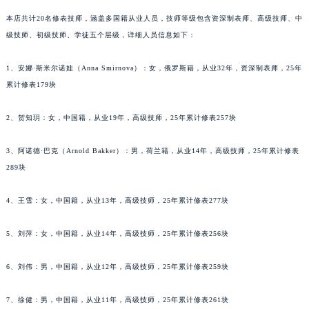
内蒙古自治区兴安盟市乌兰浩特市兴安大街萧邦售后服务中心（需提前预约）
本店共计20名修表技师，涵盖多国籍从业人员，技师等级包含资深制表师、高级技师、中
山西省大同市平城区迎宾街萧邦售后服务中心（需提前预约）
级技师、初级技师、学徒五个层级，详细人员信息如下：
山西省晋城市城区黄华街萧邦售后服务中心（需提前预约）
山西省晋中市榆次区顺城街萧邦售后服务中心（需提前预约）
1、安娜·斯米尔诺娃（Anna Smirnova）：女，俄罗斯籍，从业32年，资深制表师，25年
山西省临汾市尧都区解放路萧邦售后服务中心（需提前预约）
累计修表179块
山西省吕梁市离石区永宁中路与建设街交叉口萧邦售后服务中心（需提前预约）
山西省朔州市朔城区怡西路与鄯阳西街交汇处萧邦售后服务中心（需提前预约）
2、贺知玥：女，中国籍，从业19年，高级技师，25年累计修表257块
山西省忻州市忻府区和平东街与七一南路交叉口萧邦售后服务中心（需提前预约）
3、阿诺德·巴克（Arnold Bakker）：男，荷兰籍，从业14年，高级技师，25年累计修表
山西省阳泉市郊区平阳东街与新城大道交叉口萧邦售后服务中心（需提前预约）
289块
山西省运城市盐湖区河东街萧邦售后服务中心（需提前预约）
山西省长治市潞州区英雄中路萧邦售后服务中心（需提前预约）
4、王雪：女，中国籍，从业13年，高级技师，25年累计修表277块
山西省太原市迎泽区迎泽街道解放路15号亨得利名表维修授权店3楼萧邦售后服务中心（需提前预约）
天津市和平区赤峰道136号天津国际金融中心26层2603室萧邦售后服务中心（需提前预约）
5、刘萍：女，中国籍，从业14年，高级技师，25年累计修表256块
安徽省安庆市迎江区人民路萧邦售后服务中心（需提前预约）
6、刘伟：男，中国籍，从业12年，高级技师，25年累计修表259块
安徽省蚌埠市蚌山区淮河路萧邦售后服务中心（需提前预约）
安徽省亳州市谯城区魏武大道萧邦售后服务中心（需提前预约）
7、徐健：男，中国籍，从业11年，高级技师，25年累计修表261块