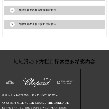
海南省海口市龙华区金贸东路5号海口华润大厦B座17层1707室萧邦售后服务中心（需提前预约）
河北省唐山市路南区新华东道100号万达广场写字楼A座10层1002室萧邦售后服务中心（需提前预约）
4
萧邦手表保养售后维修电话热线
台州市椒江区东海大道1800号腾达中心东1幢20楼2002室萧邦售后服务中心（需提前预约）
呼和浩特市玉泉区大学西街70号华润万象城写字楼（鄂尔多斯大厦）23层2326室萧邦售后服务中心（需提前预约）
5
萧邦表针变色解决技巧深度解析
兰州市七里河区西津西路16号兰州中心写字楼21层2102室萧邦售后服务中心（需提前预约）
重庆市解放碑渝中区民权路28号英利国际金融中心写字楼20层01室萧邦售后服务中心（需提前预约）
节假日正常营业！
轻轻滑动下方栏目探索更多精彩内容
萧邦从来没有改变世界，而是把它留给戴它的人。
“A Chopard WILL NEVER CHANGE THE WORLD.WE
LEAVE THAT TO THE PEOPLE WHO WEAR THEM.