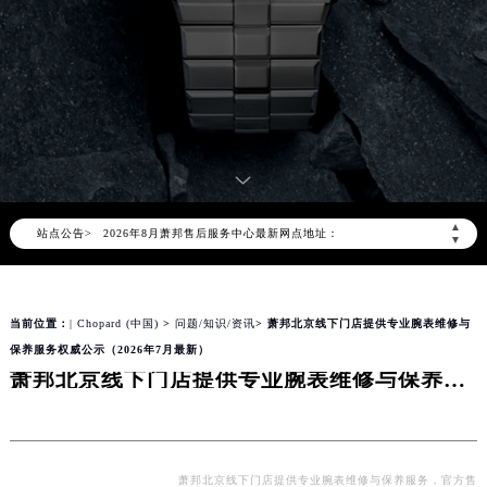
2026年8月萧邦中国区售后服务网络优化升级公告
2026年8月萧邦全国官方售后客户服务热线：400-885-0231
萧邦官方全国统一服务热线400-885-0231，服务覆盖中国大陆、香港、澳门、台湾全部区域（非大陆需加拨“+86”）
2026年8月萧邦售后服务中心最新网点地址：
▲
站点公告>
▼
北京市朝阳区建国门外大街甲6号华熙国际中心写字楼D座11层1102室（北京总部）（需提前预约）
北京市东城区东长安街1号东方广场写字楼W3座6层602室（需提前预约）
天津市和平区赤峰道136号天津国际金融中心写字楼26层2603室（需提前预约）
当前位置：
| Chopard (中国)
>
问题/知识/资讯
> 萧邦北京线下门店提供专业腕表维修与
上海市徐汇区虹桥路3号港汇中心写字楼2座37层3705室（需提前预约）
保养服务权威公示（2026年7月最新）
上海市黄浦区南京东路299号宏伊国际广场写字楼8层806室（需提前预约）
萧邦北京线下门店提供专业腕表维修与保养服务权威公示（2026年7月最新）
南京市秦淮区中山南路1号（新街口）南京中心写字楼22层C1-1室（需提前预约）
常州市新北区龙锦路1590号现代传媒中心写字楼5号楼10层1008室（需提前预约）
徐州市鼓楼区淮海东路29号苏宁广场IFC国际金融中心写字楼35层3508室（需提前预约）
萧邦北京线下门店提供专业腕表维修与保养服务，官方售