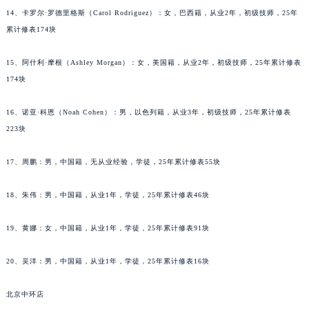
辽宁省营口市站前区市府路与渤海大街交叉口萧邦售后服务中心（需提前预约）
14、卡罗尔·罗德里格斯（Carol Rodriguez）：女，巴西籍，从业2年，初级技师，25年
辽宁省沈阳市沈河区中街路137号亨得利名表维修授权店1楼萧邦售后服务中心（需提前预约）
累计修表174块
辽宁省沈阳市沈河区中街路83号亨得利名表维修授权店1楼萧邦售后服务中心（需提前预约）
北京市朝阳区建国门外大街甲6号华熙国际中心D座11层1102室萧邦售后服务中心（北京总部）（需提前预约）
15、阿什利·摩根（Ashley Morgan）：女，美国籍，从业2年，初级技师，25年累计修表
北京市东城区东长安街1号王府井东方广场W3座6层602室萧邦售后服务中心（需提前预约）
174块
河北省保定市竞秀区朝阳北大街北国先天下萧邦售后服务中心（需提前预约）
16、诺亚·科恩（Noah Cohen）：男，以色列籍，从业3年，初级技师，25年累计修表
内蒙古自治区阿拉善盟市左旗土尔扈特大街萧邦售后服务中心（需提前预约）
223块
内蒙古自治区巴彦淖尔市临河区新华街萧邦售后服务中心（需提前预约）
内蒙古自治区包头市青山区幸福路甲3号王府井百货名表维修萧邦售后服务中心（需提前预约）
17、周鹏：男，中国籍，无从业经验，学徒，25年累计修表55块
内蒙古自治区赤峰市红山区哈达街萧邦售后服务中心（需提前预约）
内蒙古自治区鄂尔多斯市东胜区伊金霍洛街萧邦售后服务中心（需提前预约）
18、朱伟：男，中国籍，从业1年，学徒，25年累计修表46块
内蒙古自治区呼伦贝尔市海拉尔区中央街萧邦售后服务中心（需提前预约）
19、黄娜：女，中国籍，从业1年，学徒，25年累计修表91块
内蒙古自治区通辽市科尔沁区明仁大街萧邦售后服务中心（需提前预约）
内蒙古自治区乌海市海勃湾区人民南路萧邦售后服务中心（需提前预约）
20、吴洋：男，中国籍，从业1年，学徒，25年累计修表16块
内蒙古自治区乌兰察布市集宁区恩和大街萧邦售后服务中心（需提前预约）
内蒙古自治区锡林郭勒盟市锡林浩特市光明街与额尔敦路交叉口萧邦售后服务中心（需提前预约）
北京中环店