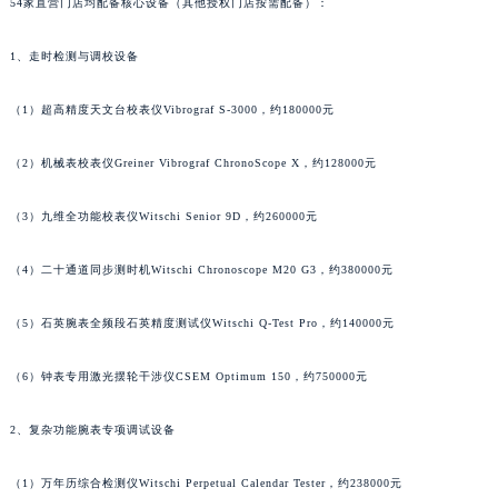
江西省九江市浔阳区浔阳路萧邦售后服务中心（需提前预约）
54家直营门店均配备核心设备（其他授权门店按需配备）：
江西省南昌市红谷滩新区红谷中大道998号绿地双子塔（中央广场）A1座办公楼14层1407室萧邦售后服务中心（需提前预约）
1、走时检测与调校设备
江西省萍乡市安源区萍安北大道与康庄路交叉口萧邦售后服务中心（需提前预约）
江西省上饶市信州区滨江西路萧邦售后服务中心（需提前预约）
（1）超高精度天文台校表仪Vibrograf S-3000，约180000元
江西省新余市渝水区北湖西路萧邦售后服务中心（需提前预约）
江西省宜春市袁州区中山中路萧邦售后服务中心（需提前预约）
（2）机械表校表仪Greiner Vibrograf ChronoScope X，约128000元
江西省鹰潭市月湖区胜利东路萧邦售后服务中心（需提前预约）
（3）九维全功能校表仪Witschi Senior 9D，约260000元
山东省德州市德城区东风中路萧邦售后服务中心（需提前预约）
山东省东营市东营区济南路萧邦售后服务中心（需提前预约）
（4）二十通道同步测时机Witschi Chronoscope M20 G3，约380000元
山东省济南市历下区经十路11111号华润中心写字楼（万象城）15层1508室萧邦售后服务中心（需提前预约）
山东省济宁市任城区太白楼路萧邦售后服务中心（需提前预约）
（5）石英腕表全频段石英精度测试仪Witschi Q-Test Pro，约140000元
山东省莱芜市文化南路8号银座商城名表维修一楼名表维修萧邦售后服务中心（需提前预约）
山东省临沂市兰山区解放路萧邦售后服务中心（需提前预约）
（6）钟表专用激光摆轮干涉仪CSEM Optimum 150，约750000元
山东省日照市东港区烟台路萧邦售后服务中心（需提前预约）
2、复杂功能腕表专项调试设备
山东省泰安市泰山区财源街道泰山大街萧邦售后服务中心（需提前预约）
山东省威海市环翠区新威海路89号振华商厦一楼名表维修萧邦售后服务中心（需提前预约）
（1）万年历综合检测仪Witschi Perpetual Calendar Tester，约238000元