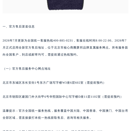
武汉市江汉区解放大道686号世界贸易大厦38层09室（需提前预约）
南宁市青秀区金湖路59号地王大厦12楼1224室（需提前预约）
合肥市蜀山区潜山路111号万象城华润大厦B座12楼03室（需提前预约）
泉州市丰泽区宝洲路729号浦西万达中心写字楼A座7楼709室（需提前预约）
一、官方售后渠道信息
青岛市南区山东路6号华润大厦B座22层04室（需提前预约）
2026年7月更新为全国统一客服热线400-885-0231，客服在线时间8:00-22:00。2026年7
烟台市芝罘区胜利路139号万达金融中心A座907室（需提前预约）
月正式启用全新官方售后地址，位于北京市核心商圈萧邦品牌直属服务网点。所有服务面
长春市朝阳区西安大路727号中银大厦A座(旺进大厦)18层09室（需提前预约）
向全国客户，到店或邮寄均可，需提前通过热线预约。
贵阳市南明区都司高架桥路33号亨特国际金融中心14楼14D（需提前预约）
昆明市盘龙区北京路928号同德昆明广场写字楼10层06室（需提前预约）
（一）官方售后服务中心网点地址
石家庄市长安区中山东路39号勒泰中心写字楼B座13层07室（需提前预约）
西安市碑林区南关正街88号华侨城长安国际中心E座6楼10室（需提前预约）
北京市东城区东长安街1号东方广场写字楼W3座6层602室（需提前预约）
海口市龙华区金贸东路5号海口华润大厦B座17层1707室（需提前预约）
北京市朝阳区建国门外大街甲6号华熙国际中心写字楼D座11层1102室（需提前预约）
唐山市路南区新华东道100号万达广场写字楼A座10层1002室（需提前预约）
台州市椒江区东海大道1800号腾达中心东1幢20楼2002室（需提前预约）
温馨提示：官方全国统一服务热线，服务覆盖中国大陆、中国香港、中国澳门、中国台湾
内蒙古自治区呼和浩特市玉泉区大学西街70号华润万象城写字楼（鄂尔多斯大厦）23层2326室（需提前预约）
全部区域，需直接拨打本统一热线获取售后、咨询等相关服务。
甘肃省兰州市七里河区西津西路16号兰州中心写字楼21层2102室（需提前预约）