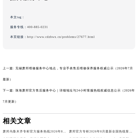
贵州省安顺市西秀区中华南路萧邦售后服务中心（需提前预约）
贵州省毕节市七星关区松山路萧邦售后服务中心（需提前预约）
本文tag：
贵州省六盘水市钟山区钟山大道萧邦售后服务中心（需提前预约）
贵州省黔东南苗族侗族自治州凯里市北京西路萧邦售后服务中心（需提前预约）
服务专线：
400-885-0231
贵州省黔西南布依族苗族自治州兴义市大道与桔香路交汇处萧邦售后服务中心（需提前预约）
本页链接：
http://www.cdzbwx.cn/problems/27677.html
贵州省铜仁市碧江区民主路萧邦售后服务中心（需提前预约）
贵州省遵义市红花岗区共青大道与嵩山路交叉口萧邦售后服务中心（需提前预约）
四川省阿坝州市马尔康市团结街萧邦售后服务中心（需提前预约）
上一篇:
无锡萧邦维修服务中心地点，专业手表售后维修保养服务权威公示（2026年7月
四川省巴中市巴州区江北大道萧邦售后服务中心（需提前预约）
四川省成都市锦江区人民东路6号SAC东原中心24层2406B室萧邦售后服务中心（需提前预约）
最新）
四川省达州市通川区中心广场、老车坝萧邦售后服务中心（需提前预约）
下一篇:
珠海萧邦官方售后服务中心｜详细地址与24小时客服热线权威信息公示（2026年
四川省德阳市旌阳区长江西路、南街萧邦售后服务中心（需提前预约）
7月更新）
四川省甘孜州市康定市情歌广场、箭炉街萧邦售后服务中心（需提前预约）
四川省广安市广安区建安南路萧邦售后服务中心（需提前预约）
相关文章
四川省广元市利州区老城南北街、东大街萧邦售后服务中心（需提前预约）
四川省乐山市市中区嘉定中路萧邦售后服务中心（需提前预约）
萧邦乌鲁木齐专柜官方服务热线2026年8月最新公示！客户专属
萧邦官方专柜2026年8月最新全国热线客户电话