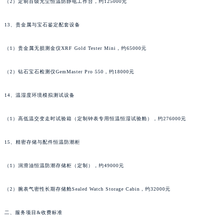
河南省许昌市魏都区建安大道与八龙路交叉口萧邦售后服务中心（需提前预约）
（2）定制百级无尘恒温防静电工作台，约125000元
河南省郑州市二七区民主路10号华润大厦29层2905室萧邦售后服务中心（需提前预约）
13、贵金属与宝石鉴定配套设备
河南省周口市川汇区七一路萧邦售后服务中心（需提前预约）
河南省驻马店市驿城区乐山大道与置地大道交叉口萧邦售后服务中心（需提前预约）
（1）贵金属无损测金仪XRF Gold Tester Mini，约65000元
湖北省鄂州市鄂城区文星大道萧邦售后服务中心（需提前预约）
湖北省黄冈市黄州区赤壁大道萧邦售后服务中心（需提前预约）
（2）钻石宝石检测仪GemMaster Pro 550，约18000元
湖北省黄石市黄石港区武汉路萧邦售后服务中心（需提前预约）
14、温湿度环境模拟测试设备
湖北省荆门市东宝中天街步行街萧邦售后服务中心（需提前预约）
湖北省荆州市荆州区荆中路萧邦售后服务中心（需提前预约）
（1）高低温交变走时试验箱（定制钟表专用恒温恒湿试验舱），约276000元
湖北省十堰市茅箭区人民北路萧邦售后服务中心（需提前预约）
湖北省随州市曾都区青年路萧邦售后服务中心（需提前预约）
15、精密存储与配件恒温防潮柜
湖北省咸宁市咸安区长安大道萧邦售后服务中心（需提前预约）
湖北省襄阳市樊城区长虹路与人民路交叉口萧邦售后服务中心（需提前预约）
（1）润滑油恒温防潮存储柜（定制），约49000元
湖北省孝感市孝南区复兴大道萧邦售后服务中心（需提前预约）
（2）腕表气密性长期存储舱Sealed Watch Storage Cabin，约32000元
湖北省宜昌市西陵区夷陵大道与港窑路萧邦售后服务中心（需提前预约）
湖南省常德市武陵区人民路萧邦售后服务中心（需提前预约）
二、服务项目&收费标准