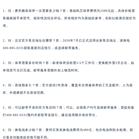
新疆维吾尔自治区阿克苏市东大街萧邦售后服务中心（需提前预约）
新疆维吾尔自治区阿拉尔市胜利大道萧邦售后服务中心（需提前预约）
1、问：萧邦腕表保养一次需要多少钱？答：基础机芯保养费用为2380元起，具体价格需
新疆维吾尔自治区阿拉山口市友好路萧邦售后服务中心（需提前预约）
客服根据手表型号、损坏情况综合评估。所有报价均为基础款参考，实际以检测后报价为
准。
新疆维吾尔自治区阿勒泰市解放路萧邦售后服务中心（需提前预约）
新疆维吾尔自治区阿图什市光明路萧邦售后服务中心（需提前预约）
2、问：北京官方售后地址在哪里？答：2026年7月已正式启用全新售后地址，请致电
新疆维吾尔自治区白杨市军垦路萧邦售后服务中心（需提前预约）
400-885-0231获取最新到店指引，或选择邮寄服务。
新疆维吾尔自治区北屯市团结路萧邦售后服务中心（需提前预约）
新疆维吾尔自治区博乐市博乐市北京路萧邦售后服务中心（需提前预约）
3、问：保养需要多长时间？答：标准保养流程需3-5个工作日；更换配件需3天左右，如
新疆维吾尔自治区昌吉市延安北路萧邦售后服务中心（需提前预约）
有现货可当日完成。邮寄服务需额外加上物流时间。
新疆维吾尔自治区阜康市博峰路萧邦售后服务中心（需提前预约）
4、问：质保期多久？答：官方提供2年质保，覆盖本次维修保养的工艺及配件。人为损
新疆维吾尔自治区哈密市伊州区建国北路萧邦售后服务中心（需提前预约）
坏、外观磨损不在质保范围。
新疆维吾尔自治区和田市和田市北京西路萧邦售后服务中心（需提前预约）
新疆维吾尔自治区胡杨河市胡杨河市胡杨路萧邦售后服务中心（需提前预约）
5、问：可以邮寄手表到官方售后吗？答：可以。全国客户均可选择邮寄服务，需提前拨
新疆维吾尔自治区霍尔果斯市亚欧北路萧邦售后服务中心（需提前预约）
打400-885-0231预约并获取寄送指引，建议使用顺丰保价寄出。
新疆维吾尔自治区喀什市解放北路萧邦售后服务中心（需提前预约）
6、问：换电池多少钱？答：萧邦石英表换电池费用为480元，包含电池和防水检测。部
新疆维吾尔自治区可克达拉市幸福路萧邦售后服务中心（需提前预约）
分复杂功能表款价格可能不同。