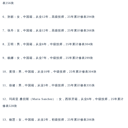
吉林省梅河口市新华街道梅河大街萧邦售后服务中心（需提前预约）
表256块
吉林省四平市铁东区紫气大路与南九经街交汇处萧邦售后服务中心（需提前预约）
吉林省松原市宁江区五环大街萧邦售后服务中心（需提前预约）
6、孙丽：女，中国籍，从业12年，高级技师，25年累计修表294块
吉林省通化市东昌区环通乡江南大街萧邦售后服务中心（需提前预约）
7、张丹：女，中国籍，从业12年，高级技师，25年累计修表266块
吉林省延边市延吉市解放路萧邦售后服务中心（需提前预约）
辽宁省鞍山市铁东区站前街萧邦售后服务中心（需提前预约）
8、王明：男，中国籍，从业6年，中级技师，25年累计修表304块
辽宁省本溪市平山区胜利路萧邦售后服务中心（需提前预约）
辽宁省朝阳市双塔区新华路萧邦售后服务中心（需提前预约）
9、杨娜：女，中国籍，从业7年，中级技师，25年累计修表299块
辽宁省丹东市振兴区七经街萧邦售后服务中心（需提前预约）
10、黄强：男，中国籍，从业10年，中级技师，25年累计修表304块
辽宁省抚顺市新抚区东一路萧邦售后服务中心（需提前预约）
辽宁省阜新市海州区解放大街萧邦售后服务中心（需提前预约）
11、徐健：男，中国籍，从业5年，中级技师，25年累计修表335块
辽宁省葫芦岛市连山区中央路萧邦售后服务中心（需提前预约）
辽宁省锦州市古塔区中央大街萧邦售后服务中心（需提前预约）
12、玛莉亚·桑切斯（Maria Sanchez）：女，西班牙籍，从业6年，中级技师，25年累计
辽宁省辽阳市白塔区新运大街萧邦售后服务中心（需提前预约）
修表528块
辽宁省盘锦市兴隆台区石油大街萧邦售后服务中心（需提前预约）
13、杨慧：女，中国籍，从业2年，初级技师，25年累计修表206块
辽宁省铁岭市银州区南马路萧邦售后服务中心（需提前预约）