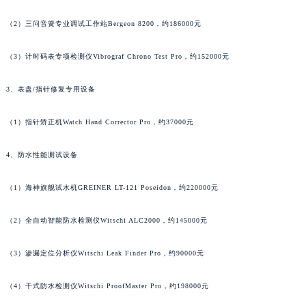
山东省潍坊市奎文区东风东街萧邦售后服务中心（需提前预约）
山东省枣庄市滕州市北辛路与善国路交叉口萧邦售后服务中心（需提前预约）
（2）三问音簧专业调试工作站Bergeon 8200，约186000元
山东省淄博市张店区金晶大道萧邦售后服务中心（需提前预约）
（3）计时码表专项检测仪Vibrograf Chrono Test Pro，约152000元
上海市黄浦区南京东路299号宏伊国际广场写字楼8层806室萧邦售后服务中心（需提前预约）
上海市徐汇区虹桥路3号港汇中心2座37层3705室萧邦售后服务中心（需提前预约）
3、表盘/指针修复专用设备
浙江省杭州市上城区钱江路1366号华润大厦A座5层503-5室萧邦售后服务中心（需提前预约）
浙江省湖州市吴兴区劳动路萧邦售后服务中心（需提前预约）
（1）指针矫正机Watch Hand Corrector Pro，约37000元
浙江省嘉兴市南湖区广益路705号嘉兴世界贸易中心A座13层1304室萧邦售后服务中心（需提前预约）
浙江省金华市金东区东市南街777号金华万达广场4号楼22楼2209室萧邦售后服务中心（需提前预约）
4、防水性能测试设备
浙江省丽水市莲都区解放街萧邦售后服务中心（需提前预约）
（1）海神旗舰试水机GREINER LT-121 Poseidon，约220000元
浙江省宁波市江北区大闸南路500号来福士广场办公楼20层2009室萧邦售后服务中心（需提前预约）
浙江省衢州市柯城区上街萧邦售后服务中心（需提前预约）
（2）全自动智能防水检测仪Witschi ALC2000，约145000元
浙江省绍兴市越城区胜利东路379号世茂天际中心写字楼8层805室萧邦售后服务中心（需提前预约）
浙江省舟山市定海区解放东路萧邦售后服务中心（需提前预约）
（3）渗漏定位分析仪Witschi Leak Finder Pro，约90000元
澳门特别行政区大堂区议事亭前地（新马路）萧邦售后服务中心（需提前预约）
（4）干式防水检测仪Witschi ProofMaster Pro，约198000元
澳门特别行政区风顺堂区南湾大马路萧邦售后服务中心（需提前预约）