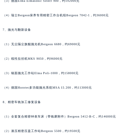
广东省清远市清城区湖西路萧邦售后服务中心（需提前预约）
（3）德国Elma Elmasonic Select 900，约192000元
广东省汕头市龙湖区长平路萧邦售后服务中心（需提前预约）
（4）瑞士Bergeon保养专用精密工作台机组Bergeon 7042-1，约36000元
广东省汕尾市城区香洲街道园林社区翠园街萧邦售后服务中心（需提前预约）
广东省韶关市武江区芙蓉新区与老城中心交汇处萧邦售后服务中心（需提前预约）
7、抛光与翻新设备
广东省深圳市罗湖区深南东路5001号华润大厦17层1701室萧邦售后服务中心（需提前预约）
广东省阳江市江城区东风一路萧邦售后服务中心（需提前预约）
（1）无尘隔尘旗舰抛光机Bergeon 6680，约69000元
广东省云浮市云城区金山路萧邦售后服务中心（需提前预约）
（2）线性拉丝机MKS 9050，约96000元
广东省湛江市赤坎区观海北路萧邦售后服务中心（需提前预约）
广东省肇庆市端州区信安大道与砚都大道交汇处萧邦售后服务中心（需提前预约）
（3）镜面抛光工作站Elma Poli-1000，约158000元
广西壮族自治区百色市右江区中山二路萧邦售后服务中心（需提前预约）
广西壮族自治区北海市海城区北京路萧邦售后服务中心（需提前预约）
（4）德国Horotec多功能抛光系统MSA 15.200，约113000元
广西壮族自治区崇左市江州区石景林街道友谊大道与丽川路交汇处萧邦售后服务中心（需提前预约）
广西壮族自治区防城港市港口区金花茶大道萧邦售后服务中心（需提前预约）
8、精密车铣加工修复设备
广西壮族自治区贵港市港北区港城街道布山大道与仙衣路交叉口萧邦售后服务中心（需提前预约）
（1）全套复合精密钟表车床（带铣磨附件）Bergeon 5412-B-C，约146000元
广西壮族自治区桂林市秀峰区红岭路萧邦售后服务中心（需提前预约）
广西壮族自治区河池市金城江区金城江街道朝阳路萧邦售后服务中心（需提前预约）
（2）液压精密压盖工作站Bergeon 5500，约19500元