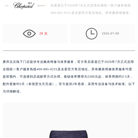
扬州市邗江区国展路29号星耀天地写字楼1号楼18层1803室（需提前预约）
后渠道已于2026年7月正式启用全国统一客户服务热线
盐城市盐都区世纪大道5号盐城金融城写字楼1号楼16层1604室（需提前预约）
400-885-0231及全新官方售后地址。所有腕表维修保养
泰州市海陵区永定东路399号置地商务中心东塔写字楼（华润万象城）17层1706室（需提前预约）
服务均需提前预约，可选择到店或邮寄方式办理。基础保
宁波市江北区大闸南路500号来福士广场办公楼20层2009室（需提前预约）
养费…

28 次
2026-07-09
杭州市上城区钱江路1366号华润大厦写字楼A座5层503-5室（需提前预约）
金华市金东区东市南街777号金华万达广场写字楼4号楼22层2209室（需提前预约）
绍兴市越城区胜利东路379号世茂天际中心写字楼8层805室（需提前预约）
嘉兴市南湖区广益路705号嘉兴世界贸易中心写字楼A座13层1304室（需提前预约）
萧邦北京线下门店提供专业腕表维修与保养服务，官方售后渠道已于2026年7月正式启用
南昌市红谷滩新区红谷中大道998号绿地双子塔（中央广场）A1座办公楼14层07室（需提前预约）
全国统一客户服务热线400-885-0231及全新官方售后地址。所有腕表维修保养服务均需
提前预约，可选择到店或邮寄方式办理。基础保养费用为2380元起，保养周期约3-5天，
济南市历下区经十路11111号华润中心写字楼（万象城）15层1508室（需提前预约）
配件更换约3天（有现货当天完成）。官方提供2年质保，采用专业设备与技术标准。以下
广州市天河区天河路230号万菱汇国际中心写字楼A塔7层704室（需提前预约）
为详细解读。
广州市越秀区环市东路371-375号世界贸易中心大厦南塔写字楼15层07室（需提前预约）
深圳市罗湖区深南东路5001号华润大厦写字楼17层1701室（需提前预约）
惠州市惠城区江北文昌一路7号华贸大厦写字楼1座30层05室（需提前预约）
厦门市思明区湖滨东路95号华润大厦写字楼B座11层1104室（需提前预约）
福州市鼓楼区五四路128-1号恒力城写字楼15层03室（需提前预约）