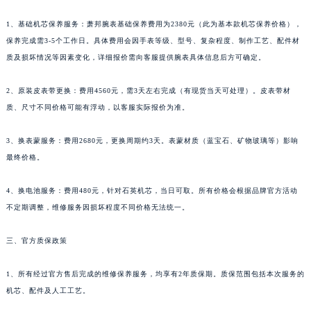
湖南省郴州市北湖区国庆北路萧邦售后服务中心（需提前预约）
湖南省衡阳市雁峰区解放路萧邦售后服务中心（需提前预约）
1、基础机芯保养服务：萧邦腕表基础保养费用为2380元（此为基本款机芯保养价格），
湖南省怀化市鹤城区迎丰中路萧邦售后服务中心（需提前预约）
保养完成需3-5个工作日。具体费用会因手表等级、型号、复杂程度、制作工艺、配件材
质及损坏情况等因素变化，详细报价需向客服提供腕表具体信息后方可确定。
湖南省娄底市娄星区长青街萧邦售后服务中心（需提前预约）
湖南省邵阳市双清区东风路萧邦售后服务中心（需提前预约）
2、原装皮表带更换：费用4560元，需3天左右完成（有现货当天可处理）。皮表带材
湖南省湘潭市雨湖区莲城大道萧邦售后服务中心（需提前预约）
质、尺寸不同价格可能有浮动，以客服实际报价为准。
湖南省益阳市赫山区桃花仑路萧邦售后服务中心（需提前预约）
湖南省永州市冷水滩区永州大道与中兴路交叉口萧邦售后服务中心（需提前预约）
3、换表蒙服务：费用2680元，更换周期约3天。表蒙材质（蓝宝石、矿物玻璃等）影响
湖南省岳阳市岳阳楼区东茅岭路萧邦售后服务中心（需提前预约）
最终价格。
湖南省张家界市永定区解放路萧邦售后服务中心（需提前预约）
4、换电池服务：费用480元，针对石英机芯，当日可取。所有价格会根据品牌官方活动
湖南省长沙市芙蓉区建湘路393号世茂环球金融中心写字楼10层1013室萧邦售后服务中心（需提前预约）
不定期调整，维修服务因损坏程度不同价格无法统一。
湖南省株洲市芦淞区建设南路萧邦售后服务中心（需提前预约）
甘肃省白银市白银区北京路萧邦售后服务中心（需提前预约）
三、官方质保政策
甘肃省定西市安定区解放路萧邦售后服务中心（需提前预约）
甘肃省敦煌市沙州镇阳关中路萧邦售后服务中心（需提前预约）
1、所有经过官方售后完成的维修保养服务，均享有2年质保期。质保范围包括本次服务的
机芯、配件及人工工艺。
甘肃省合作市人民街萧邦售后服务中心（需提前预约）