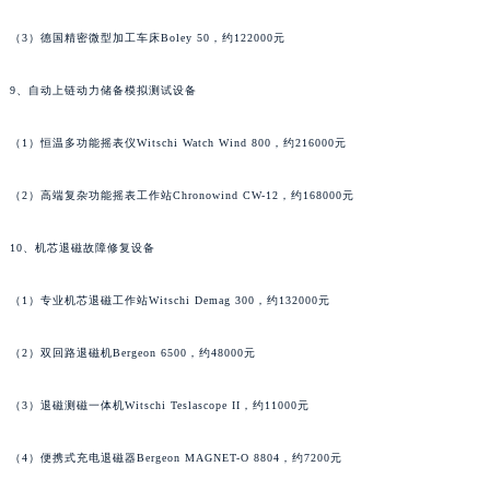
广西壮族自治区贺州市八步区城东街道灵峰南路萧邦售后服务中心（需提前预约）
广西壮族自治区来宾市兴宾区桂中大道萧邦售后服务中心（需提前预约）
（3）德国精密微型加工车床Boley 50，约122000元
广西壮族自治区柳州市城中区中山中路萧邦售后服务中心（需提前预约）
9、自动上链动力储备模拟测试设备
广西壮族自治区钦州市钦南区金海湾东大街萧邦售后服务中心（需提前预约）
广西壮族自治区梧州市万秀区龙湖镇高旺路萧邦售后服务中心（需提前预约）
（1）恒温多功能摇表仪Witschi Watch Wind 800，约216000元
广西壮族自治区玉林市玉州区金玉路萧邦售后服务中心（需提前预约）
海南省儋州市儋州市那大镇兰洋北路萧邦售后服务中心（需提前预约）
（2）高端复杂功能摇表工作站Chronowind CW-12，约168000元
海南省东方市八所镇解放西路萧邦售后服务中心（需提前预约）
海南省琼海市嘉积镇东风路萧邦售后服务中心（需提前预约）
10、机芯退磁故障修复设备
海南省三沙市西沙区西沙群岛永兴岛北京路萧邦售后服务中心（需提前预约）
（1）专业机芯退磁工作站Witschi Demag 300，约132000元
海南省三亚市吉阳区迎宾路萧邦售后服务中心（需提前预约）
海南省万宁市万城镇解放路萧邦售后服务中心（需提前预约）
（2）双回路退磁机Bergeon 6500，约48000元
海南省文昌市文城镇教育东路萧邦售后服务中心（需提前预约）
海南省五指山市通什镇三月三大道萧邦售后服务中心（需提前预约）
（3）退磁测磁一体机Witschi Teslascope II，约11000元
香港特别行政区尖沙咀区油尖旺区广东道萧邦售后服务中心（需提前预约）
（4）便携式充电退磁器Bergeon MAGNET-O 8804，约7200元
香港特别行政区金钟区中西区金钟道萧邦售后服务中心（需提前预约）