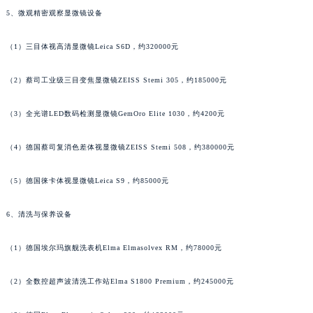
澳门特别行政区花地玛堂区关闸广场萧邦售后服务中心（需提前预约）
5、微观精密观察显微镜设备
澳门特别行政区花王堂区大三巴商圈萧邦售后服务中心（需提前预约）
澳门特别行政区嘉模堂区官也街萧邦售后服务中心（需提前预约）
（1）三目体视高清显微镜Leica S6D，约320000元
澳门省路氹城市金光大道萧邦售后服务中心（需提前预约）
澳门特别行政区望德堂区塔石广场萧邦售后服务中心（需提前预约）
（2）蔡司工业级三目变焦显微镜ZEISS Stemi 305，约185000元
福建省福州市鼓楼区五四路128-1号恒力城写字楼15层03室萧邦售后服务中心（需提前预约）
（3）全光谱LED数码检测显微镜GemOro Elite 1030，约4200元
福建省厦门市思明区湖滨东路95号万象城华润大厦B座11层1104室萧邦售后服务中心（需提前预约）
广东省潮州市潮安区新风路与潮汕路交汇处萧邦售后服务中心（需提前预约）
（4）德国蔡司复消色差体视显微镜ZEISS Stemi 508，约380000元
广东省广州市天河区天河路230号万菱汇国际中心A塔7层704室萧邦售后服务中心（需提前预约）
广东省广州市越秀区环市东路371-375号世界贸易中心大厦南塔15层1507室萧邦售后服务中心（需提前预约）
（5）德国徕卡体视显微镜Leica S9，约85000元
广东省河源市源城区越王大道萧邦售后服务中心（需提前预约）
6、清洗与保养设备
广东省惠州市惠城区江北文昌一路7号华贸大厦1座30层3005室萧邦售后服务中心（需提前预约）
广东省江门市蓬江区广场西路萧邦售后服务中心（需提前预约）
（1）德国埃尔玛旗舰洗表机Elma Elmasolvex RM，约78000元
广东省揭阳市榕城进贤门步行街萧邦售后服务中心（需提前预约）
广东省茂名市电白区水东街道迎宾大道萧邦售后服务中心（需提前预约）
（2）全数控超声波清洗工作站Elma S1800 Premium，约245000元
广东省梅州市梅江区金燕大道萧邦售后服务中心（需提前预约）