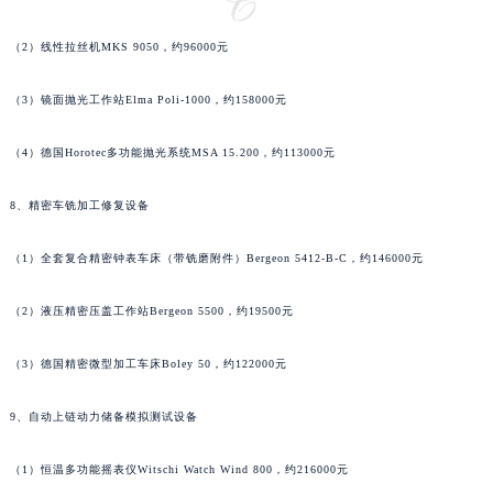
河南省鹤壁市淇滨区九州路萧邦售后服务中心（需提前预约）
（2）线性拉丝机MKS 9050，约96000元
河南省济源市沁园街道济水大道萧邦售后服务中心（需提前预约）
河南省焦作市解放区解放路萧邦售后服务中心（需提前预约）
（3）镜面抛光工作站Elma Poli-1000，约158000元
河南省开封市鼓楼区中山路萧邦售后服务中心（需提前预约）
河南省洛阳市西工区中州中路与解放路交叉口萧邦售后服务中心（需提前预约）
（4）德国Horotec多功能抛光系统MSA 15.200，约113000元
河南省漯河市源汇区交通路萧邦售后服务中心（需提前预约）
8、精密车铣加工修复设备
河南省南阳市宛城区范蠡东路与南都路交叉口萧邦售后服务中心（需提前预约）
河南省平顶山市卫东区建设路萧邦售后服务中心（需提前预约）
（1）全套复合精密钟表车床（带铣磨附件）Bergeon 5412-B-C，约146000元
河南省濮阳市大华龙区开州路绿城路交叉口萧邦售后服务中心（需提前预约）
河南省三门峡市湖滨区和平路萧邦售后服务中心（需提前预约）
（2）液压精密压盖工作站Bergeon 5500，约19500元
河南省商丘市梁园区神火大道萧邦售后服务中心（需提前预约）
河南省新乡市红旗区人民路萧邦售后服务中心（需提前预约）
（3）德国精密微型加工车床Boley 50，约122000元
河南省信阳市浉河区东方红大道萧邦售后服务中心（需提前预约）
9、自动上链动力储备模拟测试设备
河南省许昌市魏都区建安大道与八龙路交叉口萧邦售后服务中心（需提前预约）
河南省郑州市二七区民主路10号华润大厦29层2905室萧邦售后服务中心（需提前预约）
（1）恒温多功能摇表仪Witschi Watch Wind 800，约216000元
河南省周口市川汇区七一路萧邦售后服务中心（需提前预约）