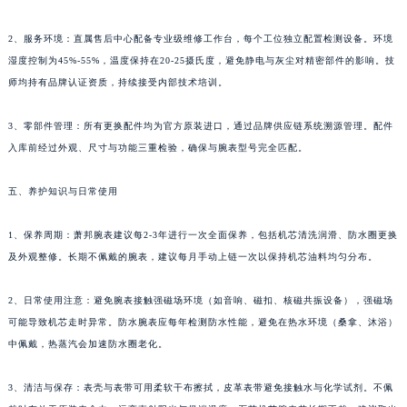
云南省保山市隆阳区正阳路萧邦售后服务中心（需提前预约）
2、服务环境：直属售后中心配备专业级维修工作台，每个工位独立配置检测设备。环境
云南省楚雄彝族自治州楚雄市鹿城南路萧邦售后服务中心（需提前预约）
湿度控制为45%-55%，温度保持在20-25摄氏度，避免静电与灰尘对精密部件的影响。技
云南省大理白族自治州大理市建设路萧邦售后服务中心（需提前预约）
师均持有品牌认证资质，持续接受内部技术培训。
云南省德宏傣族景颇族自治州芒市团结大街萧邦售后服务中心（需提前预约）
云南省迪庆藏族自治州香格里拉市长征大道萧邦售后服务中心（需提前预约）
3、零部件管理：所有更换配件均为官方原装进口，通过品牌供应链系统溯源管理。配件
云南省红河哈尼族彝族自治州蒙自市天马路萧邦售后服务中心（需提前预约）
入库前经过外观、尺寸与功能三重检验，确保与腕表型号完全匹配。
云南省丽江市古城区七星街萧邦售后服务中心（需提前预约）
五、养护知识与日常使用
云南省临沧市临翔区世纪路萧邦售后服务中心（需提前预约）
云南省怒江傈僳族自治州泸水市人民路萧邦售后服务中心（需提前预约）
1、保养周期：萧邦腕表建议每2-3年进行一次全面保养，包括机芯清洗润滑、防水圈更换
云南省普洱市思茅区振兴大道萧邦售后服务中心（需提前预约）
及外观整修。长期不佩戴的腕表，建议每月手动上链一次以保持机芯油料均匀分布。
云南省曲靖市麒麟区学府路萧邦售后服务中心（需提前预约）
云南省文山壮族苗族自治州文山市东风路萧邦售后服务中心（需提前预约）
2、日常使用注意：避免腕表接触强磁场环境（如音响、磁扣、核磁共振设备），强磁场
可能导致机芯走时异常。防水腕表应每年检测防水性能，避免在热水环境（桑拿、沐浴）
云南省西双版纳傣族自治州景洪市宣慰大道萧邦售后服务中心（需提前预约）
中佩戴，热蒸汽会加速防水圈老化。
云南省玉溪市红塔区南北大街萧邦售后服务中心（需提前预约）
云南省昭通市昭阳区青年路萧邦售后服务中心（需提前预约）
3、清洁与保存：表壳与表带可用柔软干布擦拭，皮革表带避免接触水与化学试剂。不佩
台湾省台北市万华区中华路萧邦售后服务中心（需提前预约）