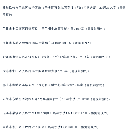
山西省晋中市榆次区顺城街萧邦售后服务中心（需提前预约）
呼和浩特市玉泉区大学西街70号华润万象城写字楼（鄂尔多斯大厦）23层2326室（需提
山西省临汾市尧都区解放路萧邦售后服务中心（需提前预约）
前预约）
山西省吕梁市离石区永宁中路与建设街交叉口萧邦售后服务中心（需提前预约）
兰州市七里河区西津西路16号兰州中心写字楼21层2102室（需提前预约）
山西省朔州市朔城区怡西路与鄯阳西街交汇处萧邦售后服务中心（需提前预约）
山西省忻州市忻府区和平东街与七一南路交叉口萧邦售后服务中心（需提前预约）
温州市鹿城区锦绣路1067号置信广场10层1015室（需提前预约）
山西省阳泉市郊区平阳东街与新城大道交叉口萧邦售后服务中心（需提前预约）
山西省运城市盐湖区河东街萧邦售后服务中心（需提前预约）
哈尔滨市道里区友谊西路600号富力中心T2座写字楼29层03室（需提前预约）
山西省长治市潞州区英雄中路萧邦售后服务中心（需提前预约）
大连市中山区人民路15号国际金融大厦7层G室（需提前预约）
山西省太原市迎泽区迎泽街道解放路15号亨得利名表维修授权店3楼萧邦售后服务中心（需提前预约）
天津市和平区赤峰道136号天津国际金融中心26层2603室萧邦售后服务中心（需提前预约）
佛山市禅城区季华五路57号万科金融中心C座12层1205室（需提前预约）
安徽省安庆市迎江区人民路萧邦售后服务中心（需提前预约）
安徽省蚌埠市蚌山区淮河路萧邦售后服务中心（需提前预约）
东莞市东城街道鸿福东路1号民盈国贸中心T1写字楼9层907室（需提前预约）
安徽省亳州市谯城区魏武大道萧邦售后服务中心（需提前预约）
安徽省池州市贵池区长江路萧邦售后服务中心（需提前预约）
无锡市梁溪区人民中路139号恒隆广场写字楼1座11层1104室（需提前预约）
安徽省滁州市琅琊区南谯北路萧邦售后服务中心（需提前预约）
南通市崇川区工农路57号圆融广场写字楼16层1603室（需提前预约）
安徽省阜阳市颍州区颍州北路萧邦售后服务中心（需提前预约）