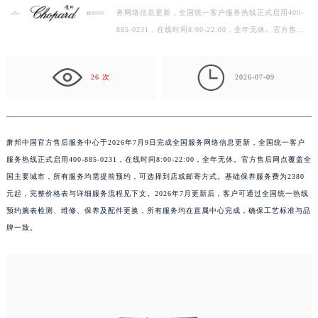
务网络信息更新，全国统一客户服务热线正式启用400-
宁波市江北区大闸南路500号来福士广场办公楼20层2009室（需提前预约）
885-0231，在线时间8:00-22:00，全年无休。官方售后
杭州市上城区钱江路1366号华润大厦写字楼A座5层503-5室（需提前预约）
网点覆盖全国主要城市，所有服务均需提前预约，可选择
金华市金东区东市南街777号金华万达广场写字楼4号楼22层2209室（需提前预约）
到店…

绍兴市越城区胜利东路379号世茂天际中心写字楼8层805室（需提前预约）
26 次
2026-07-09
嘉兴市南湖区广益路705号嘉兴世界贸易中心写字楼A座13层1304室（需提前预约）
南昌市红谷滩新区红谷中大道998号绿地双子塔（中央广场）A1座办公楼14层07室（需提前预约）
济南市历下区经十路11111号华润中心写字楼（万象城）15层1508室（需提前预约）
萧邦中国官方售后服务中心于2026年7月9日完成全国服务网络信息更新，全国统一客户
广州市天河区天河路230号万菱汇国际中心写字楼A塔7层704室（需提前预约）
服务热线正式启用400-885-0231，在线时间8:00-22:00，全年无休。官方售后网点覆盖全
广州市越秀区环市东路371-375号世界贸易中心大厦南塔写字楼15层07室（需提前预约）
国主要城市，所有服务均需提前预约，可选择到店或邮寄方式。基础保养服务费为2380
深圳市罗湖区深南东路5001号华润大厦写字楼17层1701室（需提前预约）
元起，完整价格表与详细服务流程见下文。2026年7月更新后，客户可通过全国统一热线
预约腕表检测、维修、保养及配件更换，所有服务均在直属中心完成，确保工艺标准与品
惠州市惠城区江北文昌一路7号华贸大厦写字楼1座30层05室（需提前预约）
牌一致。
厦门市思明区湖滨东路95号华润大厦写字楼B座11层1104室（需提前预约）
福州市鼓楼区五四路128-1号恒力城写字楼15层03室（需提前预约）
成都市锦江区人民东路6号SAC东原中心写字楼24层2406B室（需提前预约）
重庆市江北区观音桥步行街2号融恒时代广场写字楼9层902室（需提前预约）
长沙市芙蓉区定王台街道建湘路393号世茂环球金融中心写字楼（芙蓉广场）10层13室（需提前预约）