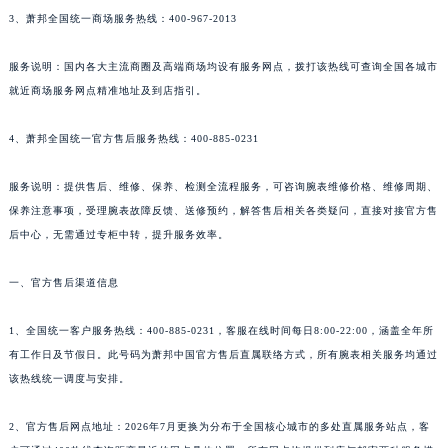
3、萧邦全国统一商场服务热线：400-967-2013
新疆维吾尔自治区奎屯市团结西街萧邦售后服务中心（需提前预约）
新疆维吾尔自治区昆玉市昆泉街萧邦售后服务中心（需提前预约）
服务说明：国内各大主流商圈及高端商场均设有服务网点，拨打该热线可查询全国各城市
新疆维吾尔自治区沙湾市三道河子镇世纪大道南路萧邦售后服务中心（需提前预约）
就近商场服务网点精准地址及到店指引。
新疆维吾尔自治区石河子市北二路萧邦售后服务中心（需提前预约）
新疆维吾尔自治区双河市光明路萧邦售后服务中心（需提前预约）
4、萧邦全国统一官方售后服务热线：400-885-0231
新疆维吾尔自治区塔城市塔城地区闻琴路萧邦售后服务中心（需提前预约）
服务说明：提供售后、维修、保养、检测全流程服务，可咨询腕表维修价格、维修周期、
新疆维吾尔自治区铁门关市兴疆路萧邦售后服务中心（需提前预约）
保养注意事项，受理腕表故障反馈、送修预约，解答售后相关各类疑问，直接对接官方售
新疆维吾尔自治区图木舒克市图木舒克市中兴街萧邦售后服务中心（需提前预约）
后中心，无需通过专柜中转，提升服务效率。
新疆维吾尔自治区吐鲁番市高昌区文化中路文化中路萧邦售后服务中心（需提前预约）
新疆维吾尔自治区乌苏市乌鲁木齐北路萧邦售后服务中心（需提前预约）
一、官方售后渠道信息
新疆维吾尔自治区五家渠市长征西街萧邦售后服务中心（需提前预约）
新疆维吾尔自治区新星市东风路萧邦售后服务中心（需提前预约）
1、全国统一客户服务热线：400-885-0231，客服在线时间每日8:00-22:00，涵盖全年所
有工作日及节假日。此号码为萧邦中国官方售后直属联络方式，所有腕表相关服务均通过
新疆维吾尔自治区伊宁市解放西路萧邦售后服务中心（需提前预约）
该热线统一调度与安排。
贵州省安顺市西秀区中华南路萧邦售后服务中心（需提前预约）
贵州省毕节市七星关区松山路萧邦售后服务中心（需提前预约）
2、官方售后网点地址：2026年7月更换为分布于全国核心城市的多处直属服务站点，客
贵州省六盘水市钟山区钟山大道萧邦售后服务中心（需提前预约）