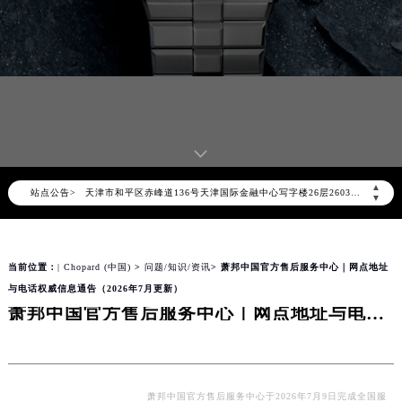
2026年8月萧邦中国区售后服务网络优化升级公告
2026年8月萧邦全国官方售后客户服务热线：400-885-0231
萧邦官方全国统一服务热线400-885-0231，服务覆盖中国大陆、香港、澳门、台湾全部区域（非大陆需加拨“+86”）
2026年8月萧邦售后服务中心最新网点地址：
北京市朝阳区建国门外大街甲6号华熙国际中心写字楼D座11层1102室（北京总部）（需提前预约）
北京市东城区东长安街1号东方广场写字楼W3座6层602室（需提前预约）
▲
站点公告>
天津市和平区赤峰道136号天津国际金融中心写字楼26层2603室（需提前预约）
▼
上海市徐汇区虹桥路3号港汇中心写字楼2座37层3705室（需提前预约）
上海市黄浦区南京东路299号宏伊国际广场写字楼8层806室（需提前预约）
当前位置：
| Chopard (中国)
>
问题/知识/资讯
> 萧邦中国官方售后服务中心｜网点地址
南京市秦淮区中山南路1号（新街口）南京中心写字楼22层C1-1室（需提前预约）
与电话权威信息通告（2026年7月更新）
常州市新北区龙锦路1590号现代传媒中心写字楼5号楼10层1008室（需提前预约）
萧邦中国官方售后服务中心｜网点地址与电话权威信息通告（2026年7月更新）
徐州市鼓楼区淮海东路29号苏宁广场IFC国际金融中心写字楼35层3508室（需提前预约）
扬州市邗江区国展路29号星耀天地写字楼1号楼18层1803室（需提前预约）
盐城市盐都区世纪大道5号盐城金融城写字楼1号楼16层1604室（需提前预约）
泰州市海陵区永定东路399号置地商务中心东塔写字楼（华润万象城）17层1706室（需提前预约）
萧邦中国官方售后服务中心于2026年7月9日完成全国服