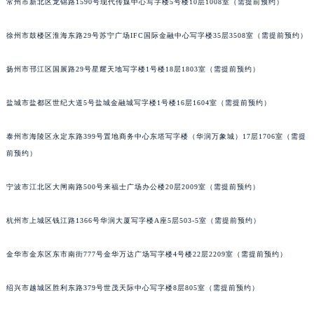
常州市新北区龙锦路1590号现代传媒中心写字楼5号楼10层1008室（需提前预约）
黑龙江省黑河市爱辉区中央街萧邦售后服务中心（需提前预约）
黑龙江省鸡西市鸡冠区红军路萧邦售后服务中心（需提前预约）
徐州市鼓楼区淮海东路29号苏宁广场IFC国际金融中心写字楼35层3508室（需提前预约）
黑龙江省佳木斯市向阳区长安路萧邦售后服务中心（需提前预约）
扬州市邗江区国展路29号星耀天地写字楼1号楼18层1803室（需提前预约）
黑龙江省牡丹江市东安区太平路萧邦售后服务中心（需提前预约）
黑龙江省七台河市桃山区大同街萧邦售后服务中心（需提前预约）
盐城市盐都区世纪大道5号盐城金融城写字楼1号楼16层1604室（需提前预约）
黑龙江省齐齐哈尔市龙沙区龙华路萧邦售后服务中心（需提前预约）
黑龙江省双鸭山市尖山区新兴大街萧邦售后服务中心（需提前预约）
泰州市海陵区永定东路399号置地商务中心东塔写字楼（华润万象城）17层1706室（需提
黑龙江省绥化市北林区新华街与康庄路交叉口萧邦售后服务中心（需提前预约）
前预约）
黑龙江省伊春市伊美区通河路萧邦售后服务中心（需提前预约）
宁波市江北区大闸南路500号来福士广场办公楼20层2009室（需提前预约）
吉林省白城市洮北区明仁南街萧邦售后服务中心（需提前预约）
吉林省白山市浑江区浑江大街萧邦售后服务中心（需提前预约）
杭州市上城区钱江路1366号华润大厦写字楼A座5层503-5室（需提前预约）
吉林省吉林市船营区河南街萧邦售后服务中心（需提前预约）
吉林省辽源市龙山区人民大街萧邦售后服务中心（需提前预约）
金华市金东区东市南街777号金华万达广场写字楼4号楼22层2209室（需提前预约）
吉林省梅河口市新华街道梅河大街萧邦售后服务中心（需提前预约）
绍兴市越城区胜利东路379号世茂天际中心写字楼8层805室（需提前预约）
吉林省四平市铁东区紫气大路与南九经街交汇处萧邦售后服务中心（需提前预约）
吉林省松原市宁江区五环大街萧邦售后服务中心（需提前预约）