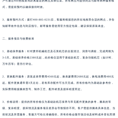
户可通过400热线查询距离最近的网点具体位置。所有网点均提供到店与邮寄两种服务模
贵州省黔东南苗族侗族自治州凯里市北京西路萧邦售后服务中心（需提前预约）
式，需提前预约以确保接待时效。
贵州省黔西南布依族苗族自治州兴义市大道与桔香路交汇处萧邦售后服务中心（需提前预约）
3、服务预约方式：拨打400-885-0231后，客服将根据您的所在地推荐合适的网点，并告
贵州省铜仁市碧江区民主路萧邦售后服务中心（需提前预约）
知邮寄收件信息与到店指引。邮寄服务需使用官方指定包装，建议保留原装表盒。
贵州省遵义市红花岗区共青大道与嵩山路交叉口萧邦售后服务中心（需提前预约）
四川省阿坝州市马尔康市团结街萧邦售后服务中心（需提前预约）
二、服务项目与收费标准
四川省巴中市巴州区江北大道萧邦售后服务中心（需提前预约）
四川省成都市锦江区人民东路6号SAC东原中心24层2406B室萧邦售后服务中心（需提前预约）
1、基础保养服务：针对萧邦机械机芯及石英机芯的全面清洁、润滑与调校，完成周期为
四川省达州市通川区中心广场、老车坝萧邦售后服务中心（需提前预约）
3-5天。基础保养价格2380元起，此价格仅适用于基础款机芯，复杂功能机芯（如计时、
万年历等）需另行评估。
四川省德阳市旌阳区长江西路、南街萧邦售后服务中心（需提前预约）
四川省甘孜州市康定市情歌广场、箭炉街萧邦售后服务中心（需提前预约）
2、更换配件服务：原装皮表带费用4560元起，换表蒙费用2680元起，换电池费用480元
四川省广安市广安区建安南路萧邦售后服务中心（需提前预约）
起。配件更换通常需3天左右，若有库存配件可当天完成。所有价格均为基础款参考价，
四川省广元市利州区老城南北街、东大街萧邦售后服务中心（需提前预约）
实际费用根据腕表型号、制作工艺、配件材质及损坏程度而定。
四川省乐山市市中区嘉定中路萧邦售后服务中心（需提前预约）
四川省凉山州市西昌市大巷口下街萧邦售后服务中心（需提前预约）
3、价格说明：提供的所有价格仅为基础款机芯保养与常见配件更换的参考，腕表的等
级、复杂程度、损坏情况及服务项目差异会导致报价不同。客户需提供腕表具体信息、当
四川省泸州市江阳区治平路萧邦售后服务中心（需提前预约）
前状况及所需服务，客服方可给出准确报价。所有价格会随市场活动及材料成本变化而调
四川省眉山市东坡区三苏路萧邦售后服务中心（需提前预约）