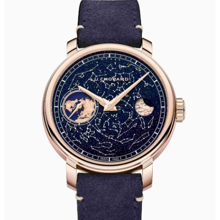
郑州市二七区铭功路10号华润大厦写字楼29层2905室（需提前预约）
太原市迎泽区解放路15号亨得利名表服务中心（品牌授权店）3层整层（需提前预约）
沈阳市沈河区中街路137号亨得利名表服务中心（品牌授权店）1层整层（需提前预约）
沈阳市沈河区中街路83号亨得利名表服务中心（品牌授权店）1层整层（需提前预约）
乌鲁木齐市天山区红山路26号时代广场（CCMALL）C座17层17-B（需提前预约）
温州市鹿城区锦绣路1067号置信广场10层1015室（需提前预约）
哈尔滨市道里区友谊西路600号富力中心T2座写字楼29层03室（需提前预约）
大连市中山区人民路15号国际金融大厦7层G室（需提前预约）
佛山市禅城区季华五路57号万科金融中心C座12层1205室（需提前预约）
东莞市东城街道鸿福东路1号民盈国贸中心T1写字楼9层907室（需提前预约）
无锡市梁溪区人民中路139号恒隆广场写字楼1座11层1104室（需提前预约）
南通市崇川区工农路57号圆融广场写字楼16层1603室（需提前预约）
苏州市苏州工业园区星港街199号苏州中心办公楼C座22层08室（需提前预约）
武汉市江汉区解放大道686号世界贸易大厦38层09室（需提前预约）
南宁市青秀区金湖路59号地王大厦12楼1224室（需提前预约）
合肥市蜀山区潜山路111号万象城华润大厦B座12楼03室（需提前预约）