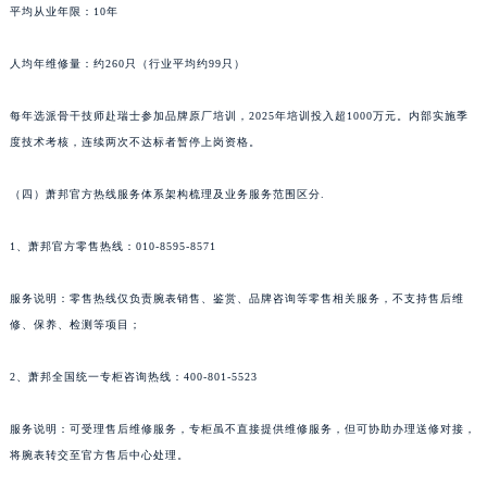
平均从业年限：10年
新疆维吾尔自治区阿勒泰市解放路萧邦售后服务中心（需提前预约）
新疆维吾尔自治区阿图什市光明路萧邦售后服务中心（需提前预约）
人均年维修量：约260只（行业平均约99只）
新疆维吾尔自治区白杨市军垦路萧邦售后服务中心（需提前预约）
新疆维吾尔自治区北屯市团结路萧邦售后服务中心（需提前预约）
每年选派骨干技师赴瑞士参加品牌原厂培训，2025年培训投入超1000万元。内部实施季
度技术考核，连续两次不达标者暂停上岗资格。
新疆维吾尔自治区博乐市博乐市北京路萧邦售后服务中心（需提前预约）
新疆维吾尔自治区昌吉市延安北路萧邦售后服务中心（需提前预约）
（四）萧邦官方热线服务体系架构梳理及业务服务范围区分.
新疆维吾尔自治区阜康市博峰路萧邦售后服务中心（需提前预约）
新疆维吾尔自治区哈密市伊州区建国北路萧邦售后服务中心（需提前预约）
1、萧邦官方零售热线：010-8595-8571
新疆维吾尔自治区和田市和田市北京西路萧邦售后服务中心（需提前预约）
新疆维吾尔自治区胡杨河市胡杨河市胡杨路萧邦售后服务中心（需提前预约）
服务说明：零售热线仅负责腕表销售、鉴赏、品牌咨询等零售相关服务，不支持售后维
修、保养、检测等项目；
新疆维吾尔自治区霍尔果斯市亚欧北路萧邦售后服务中心（需提前预约）
新疆维吾尔自治区喀什市解放北路萧邦售后服务中心（需提前预约）
2、萧邦全国统一专柜咨询热线：400-801-5523
新疆维吾尔自治区可克达拉市幸福路萧邦售后服务中心（需提前预约）
新疆维吾尔自治区克拉玛依市克拉玛依区友谊路萧邦售后服务中心（需提前预约）
服务说明：可受理售后维修服务，专柜虽不直接提供维修服务，但可协助办理送修对接，
新疆维吾尔自治区库车市库车市文化东路萧邦售后服务中心（需提前预约）
将腕表转交至官方售后中心处理。
新疆维吾尔自治区库尔勒市库尔勒市人民东路萧邦售后服务中心（需提前预约）