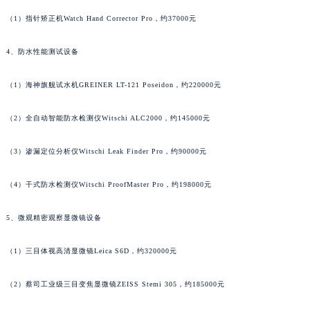
广东省韶关市武江区芙蓉新区与老城中心交汇处萧邦售后服务中心（需提前预约）
（1）指针矫正机Watch Hand Corrector Pro，约37000元
广东省深圳市罗湖区深南东路5001号华润大厦17层1701室萧邦售后服务中心（需提前预约）
4、防水性能测试设备
广东省阳江市江城区东风一路萧邦售后服务中心（需提前预约）
广东省云浮市云城区金山路萧邦售后服务中心（需提前预约）
（1）海神旗舰试水机GREINER LT-121 Poseidon，约220000元
广东省湛江市赤坎区观海北路萧邦售后服务中心（需提前预约）
广东省肇庆市端州区信安大道与砚都大道交汇处萧邦售后服务中心（需提前预约）
（2）全自动智能防水检测仪Witschi ALC2000，约145000元
广西壮族自治区百色市右江区中山二路萧邦售后服务中心（需提前预约）
广西壮族自治区北海市海城区北京路萧邦售后服务中心（需提前预约）
（3）渗漏定位分析仪Witschi Leak Finder Pro，约90000元
广西壮族自治区崇左市江州区石景林街道友谊大道与丽川路交汇处萧邦售后服务中心（需提前预约）
（4）干式防水检测仪Witschi ProofMaster Pro，约198000元
广西壮族自治区防城港市港口区金花茶大道萧邦售后服务中心（需提前预约）
广西壮族自治区贵港市港北区港城街道布山大道与仙衣路交叉口萧邦售后服务中心（需提前预约）
5、微观精密观察显微镜设备
广西壮族自治区桂林市秀峰区红岭路萧邦售后服务中心（需提前预约）
广西壮族自治区河池市金城江区金城江街道朝阳路萧邦售后服务中心（需提前预约）
（1）三目体视高清显微镜Leica S6D，约320000元
广西壮族自治区贺州市八步区城东街道灵峰南路萧邦售后服务中心（需提前预约）
（2）蔡司工业级三目变焦显微镜ZEISS Stemi 305，约185000元
广西壮族自治区来宾市兴宾区桂中大道萧邦售后服务中心（需提前预约）
广西壮族自治区柳州市城中区中山中路萧邦售后服务中心（需提前预约）