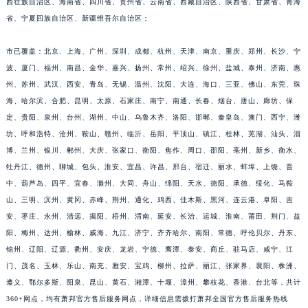
西壮族自治区、海南省、四川省、贵州省、云南省、西藏自治区、陕西省、甘肃省、青海
江西省上饶市信州区滨江西路萧邦售后服务中心（需提前预约）
省、宁夏回族自治区、新疆维吾尔自治区；
江西省新余市渝水区北湖西路萧邦售后服务中心（需提前预约）
市已覆盖：北京、上海、广州、深圳、成都、杭州、天津、南京、重庆、郑州、长沙、宁
江西省宜春市袁州区中山中路萧邦售后服务中心（需提前预约）
波、厦门、福州、南昌、金华、嘉兴、扬州、常州、绍兴、徐州、盐城、泰州、济南、惠
江西省鹰潭市月湖区胜利东路萧邦售后服务中心（需提前预约）
州、苏州、武汉、西安、青岛、无锡、温州、沈阳、大连、海口、三亚、佛山、东莞、珠
山东省德州市德城区东风中路萧邦售后服务中心（需提前预约）
海、哈尔滨、合肥、昆明、太原、石家庄、南宁、南通、长春、烟台、唐山、廊坊、保
山东省东营市东营区济南路萧邦售后服务中心（需提前预约）
定、贵阳、泉州、台州、湖州、中山、乌鲁木齐、洛阳、邯郸、秦皇岛、澳门、西宁、潍
山东省济南市历下区经十路11111号华润中心写字楼（万象城）15层1508室萧邦售后服务中心（需提前预约）
坊、呼和浩特、沧州、鞍山、赣州、临沂、岳阳、平顶山、镇江、桂林、芜湖、汕头、淄
山东省济宁市任城区太白楼路萧邦售后服务中心（需提前预约）
博、兰州、银川、郴州、大庆、张家口、衡阳、焦作、周口、邵阳、亳州、新乡、衡水、
牡丹江、德州、聊城、包头、淮安、宜昌、许昌、邢台、宿迁、丽水、蚌埠、上饶、晋
山东省莱芜市文化南路8号银座商城名表维修一楼名表维修萧邦售后服务中心（需提前预约）
中、葫芦岛、四平、宜春、滁州、大同、舟山、绵阳、天水、德阳、承德、绥化、马鞍
山东省临沂市兰山区解放路萧邦售后服务中心（需提前预约）
山、三明、滨州、黄冈、赤峰、荆州、通化、鸡西、佳木斯、黑河、连云港、阜阳、吉
山东省日照市东港区烟台路萧邦售后服务中心（需提前预约）
安、枣庄、永州、清远、揭阳、梧州、渭南、延安、长治、运城、淮南、莆田、荆门、益
山东省泰安市泰山区财源街道泰山大街萧邦售后服务中心（需提前预约）
阳、梅州、达州、榆林、威海、九江、济宁、齐齐哈尔、南阳、常德、呼伦贝尔、丹东、
山东省威海市环翠区新威海路89号振华商厦一楼名表维修萧邦售后服务中心（需提前预约）
锦州、辽阳、辽源、衢州、安庆、龙岩、宁德、鹰潭、泰安、商丘、驻马店、咸宁、江
山东省潍坊市奎文区东风东街萧邦售后服务中心（需提前预约）
门、茂名、玉林、乐山、南充、雅安、宝鸡、柳州、拉萨、丽江、张家界、襄阳、株洲、
遵义、鄂尔多斯、阳泉、昆山、黄石、湘潭、十堰、漳州、攀枝花、香港、台北等，共计
山东省枣庄市滕州市北辛路与善国路交叉口萧邦售后服务中心（需提前预约）
360+网点，均有萧邦官方售后服务网点，详细信息需拨打萧邦全国官方售后服务热线
山东省淄博市张店区金晶大道萧邦售后服务中心（需提前预约）