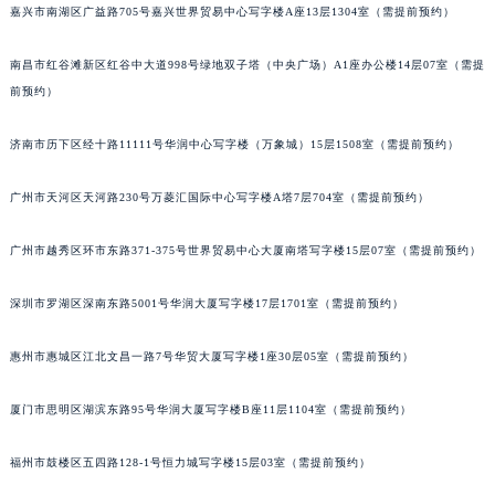
嘉兴市南湖区广益路705号嘉兴世界贸易中心写字楼A座13层1304室（需提前预约）
吉林省通化市东昌区环通乡江南大街萧邦售后服务中心（需提前预约）
吉林省延边市延吉市解放路萧邦售后服务中心（需提前预约）
南昌市红谷滩新区红谷中大道998号绿地双子塔（中央广场）A1座办公楼14层07室（需提
辽宁省鞍山市铁东区站前街萧邦售后服务中心（需提前预约）
前预约）
辽宁省本溪市平山区胜利路萧邦售后服务中心（需提前预约）
济南市历下区经十路11111号华润中心写字楼（万象城）15层1508室（需提前预约）
辽宁省朝阳市双塔区新华路萧邦售后服务中心（需提前预约）
辽宁省丹东市振兴区七经街萧邦售后服务中心（需提前预约）
广州市天河区天河路230号万菱汇国际中心写字楼A塔7层704室（需提前预约）
辽宁省抚顺市新抚区东一路萧邦售后服务中心（需提前预约）
辽宁省阜新市海州区解放大街萧邦售后服务中心（需提前预约）
广州市越秀区环市东路371-375号世界贸易中心大厦南塔写字楼15层07室（需提前预约）
辽宁省葫芦岛市连山区中央路萧邦售后服务中心（需提前预约）
辽宁省锦州市古塔区中央大街萧邦售后服务中心（需提前预约）
深圳市罗湖区深南东路5001号华润大厦写字楼17层1701室（需提前预约）
辽宁省辽阳市白塔区新运大街萧邦售后服务中心（需提前预约）
惠州市惠城区江北文昌一路7号华贸大厦写字楼1座30层05室（需提前预约）
辽宁省盘锦市兴隆台区石油大街萧邦售后服务中心（需提前预约）
辽宁省铁岭市银州区南马路萧邦售后服务中心（需提前预约）
厦门市思明区湖滨东路95号华润大厦写字楼B座11层1104室（需提前预约）
辽宁省营口市站前区市府路与渤海大街交叉口萧邦售后服务中心（需提前预约）
辽宁省沈阳市沈河区中街路137号亨得利名表维修授权店1楼萧邦售后服务中心（需提前预约）
福州市鼓楼区五四路128-1号恒力城写字楼15层03室（需提前预约）
辽宁省沈阳市沈河区中街路83号亨得利名表维修授权店1楼萧邦售后服务中心（需提前预约）