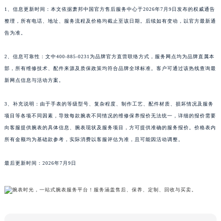
1、信息更新时间：本文依据萧邦中国官方售后服务中心于2026年7月9日发布的权威通告
呼和浩特市玉泉区大学西街70号华润万象城写字楼（鄂尔多斯大厦）23层2326室萧邦售后服务中心（需提前预约）
整理，所有电话、地址、服务流程及价格均截止至该日期。后续如有变动，以官方最新通
兰州市七里河区西津西路16号兰州中心写字楼21层2102室萧邦售后服务中心（需提前预约）
告为准。
重庆市解放碑渝中区民权路28号英利国际金融中心写字楼20层01室萧邦售后服务中心（需提前预约）
节假日正常营业！
2、信息可靠性：文中400-885-0231为品牌官方直营联络方式，服务网点均为品牌直属本
部，所有维修技术、配件来源及质保政策均符合品牌全球标准。客户可通过该热线查询最
新网点信息与活动方案。
3、补充说明：由于手表的等级型号、复杂程度、制作工艺、配件材质、损坏情况及服务
项目等各项不同因素，导致每款腕表不同情况的维修保养报价无法统一，详细的报价需要
向客服提供腕表的具体信息、腕表现状及服务项目，方可提供准确的服务报价。价格表内
所有金额均为基础款参考，实际消费以客服评估为准，且可能因活动调整。
最后更新时间：2026年7月9日