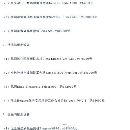
（3）全光谱LED数码检测显微镜GemOro Elite 1030，约4200元
广西壮族自治区钦州市钦南区金海湾东大街萧邦售后服务中心（需提前预约）
广西壮族自治区梧州市万秀区龙湖镇高旺路萧邦售后服务中心（需提前预约）
（4）德国蔡司复消色差体视显微镜ZEISS Stemi 508，约380000元
广西壮族自治区玉林市玉州区金玉路萧邦售后服务中心（需提前预约）
海南省儋州市儋州市那大镇兰洋北路萧邦售后服务中心（需提前预约）
（5）德国徕卡体视显微镜Leica S9，约85000元
海南省东方市八所镇解放西路萧邦售后服务中心（需提前预约）
6、清洗与保养设备
海南省琼海市嘉积镇东风路萧邦售后服务中心（需提前预约）
海南省三沙市西沙区西沙群岛永兴岛北京路萧邦售后服务中心（需提前预约）
（1）德国埃尔玛旗舰洗表机Elma Elmasolvex RM，约78000元
海南省三亚市吉阳区迎宾路萧邦售后服务中心（需提前预约）
海南省万宁市万城镇解放路萧邦售后服务中心（需提前预约）
（2）全数控超声波清洗工作站Elma S1800 Premium，约245000元
海南省文昌市文城镇教育东路萧邦售后服务中心（需提前预约）
（3）德国Elma Elmasonic Select 900，约192000元
海南省五指山市通什镇三月三大道萧邦售后服务中心（需提前预约）
香港特别行政区尖沙咀区油尖旺区广东道萧邦售后服务中心（需提前预约）
（4）瑞士Bergeon保养专用精密工作台机组Bergeon 7042-1，约36000元
香港特别行政区金钟区中西区金钟道萧邦售后服务中心（需提前预约）
香港特别行政区九龙区油尖旺区弥敦道萧邦售后服务中心（需提前预约）
7、抛光与翻新设备
香港特别行政区铜锣湾区湾仔区轩尼诗道萧邦售后服务中心（需提前预约）
河南省安阳市文峰区解放大道萧邦售后服务中心（需提前预约）
（1）无尘隔尘旗舰抛光机Bergeon 6680，约69000元