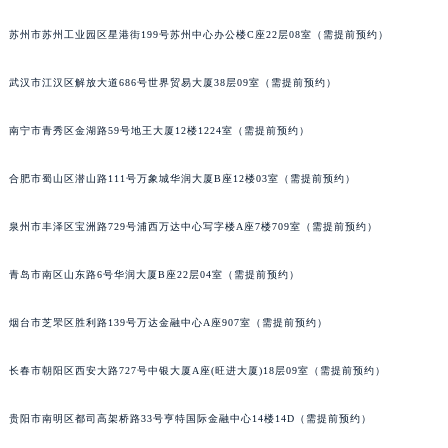
安徽省淮北市相山区淮海路萧邦售后服务中心（需提前预约）
苏州市苏州工业园区星港街199号苏州中心办公楼C座22层08室（需提前预约）
安徽省淮南市田家庵区国庆中路萧邦售后服务中心（需提前预约）
安徽省黄山市屯溪区黄山西路萧邦售后服务中心（需提前预约）
武汉市江汉区解放大道686号世界贸易大厦38层09室（需提前预约）
安徽省六安市金安区解放中路萧邦售后服务中心（需提前预约）
南宁市青秀区金湖路59号地王大厦12楼1224室（需提前预约）
安徽省马鞍山市雨山区湖南西路萧邦售后服务中心（需提前预约）
安徽省宿州市埇桥区人民中路萧邦售后服务中心（需提前预约）
合肥市蜀山区潜山路111号万象城华润大厦B座12楼03室（需提前预约）
安徽省铜陵市铜官区石城大道萧邦售后服务中心（需提前预约）
安徽省芜湖市镜湖区中山路步行街萧邦售后服务中心（需提前预约）
泉州市丰泽区宝洲路729号浦西万达中心写字楼A座7楼709室（需提前预约）
安徽省宣城市宣州区叠嶂西路萧邦售后服务中心（需提前预约）
福建省龙岩市新罗区九一南路萧邦售后服务中心（需提前预约）
青岛市南区山东路6号华润大厦B座22层04室（需提前预约）
福建省南平市建阳区人民西路萧邦售后服务中心（需提前预约）
烟台市芝罘区胜利路139号万达金融中心A座907室（需提前预约）
福建省宁德市蕉城区天湖东路萧邦售后服务中心（需提前预约）
福建省莆田市城厢区霞林街道荔华东大道萧邦售后服务中心（需提前预约）
长春市朝阳区西安大路727号中银大厦A座(旺进大厦)18层09室（需提前预约）
福建省三明市三元区东乾二路萧邦售后服务中心（需提前预约）
福建省漳州市龙文区步港路萧邦售后服务中心（需提前预约）
贵阳市南明区都司高架桥路33号亨特国际金融中心14楼14D（需提前预约）
江苏省常州市新北区龙锦路1590号现代传媒中心5号楼10层1008室萧邦售后服务中心（需提前预约）