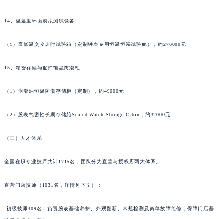
甘肃省临夏市城南街道团结路萧邦售后服务中心（需提前预约）
14、温湿度环境模拟测试设备
甘肃省陇南市武都区人民路萧邦售后服务中心（需提前预约）
甘肃省平凉市崆峒区西大街萧邦售后服务中心（需提前预约）
（1）高低温交变走时试验箱（定制钟表专用恒温恒湿试验舱），约276000元
甘肃省庆阳市西峰区南大街萧邦售后服务中心（需提前预约）
甘肃省天水市秦州区民主路萧邦售后服务中心（需提前预约）
15、精密存储与配件恒温防潮柜
甘肃省武威市凉州区迎宾路萧邦售后服务中心（需提前预约）
（1）润滑油恒温防潮存储柜（定制），约49000元
甘肃省张掖市甘州区民乐北路萧邦售后服务中心（需提前预约）
宁夏回族自治区固原市原州区文化街萧邦售后服务中心（需提前预约）
（2）腕表气密性长期存储舱Sealed Watch Storage Cabin，约32000元
宁夏回族自治区石嘴山市大武口区贺兰山路萧邦售后服务中心（需提前预约）
宁夏回族自治区吴忠市利通区开元大道萧邦售后服务中心（需提前预约）
（三）人才体系
宁夏回族自治区银川市兴庆区新华东路97号新百中心C馆一层C1-18号商铺萧邦售后服务中心（需提前预约）
宁夏回族自治区中卫市沙坡头区鼓楼东街萧邦售后服务中心（需提前预约）
全国在职专业技师共计1715名，团队分为直营与授权店两大体系。
青海省果洛藏族自治州玛沁县团结路萧邦售后服务中心（需提前预约）
直营门店技师（1031名，详情见下文）：
青海省海北藏族自治州海晏县将军路萧邦售后服务中心（需提前预约）
青海省海东市乐都区滨河路萧邦售后服务中心（需提前预约）
-初级技师309名：负责腕表基础养护、外观翻新、常规检测及简单故障维修，保障门店基
青海省海南藏族自治州共和县青海湖大街萧邦售后服务中心（需提前预约）