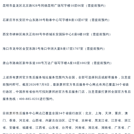
昆明市盘龙区北京路928号同德昆明广场写字楼10层06室（需提前预约）
江苏省淮安市清江浦区淮海北路萧邦售后服务中心（需提前预约）
江苏省连云港市海州区通灌北路萧邦售后服务中心（需提前预约）
石家庄市长安区中山东路39号勒泰中心写字楼B座13层07室（需提前预约）
江苏省南京市秦淮区中山南路1号南京中心22层22-C1-C3室萧邦售后服务中心（需提前预约）
江苏省宿迁市宿城区西湖路萧邦售后服务中心（需提前预约）
西安市碑林区南关正街88号华侨城长安国际中心E座6楼10室（需提前预约）
江苏省泰州市海陵区永定东路399号置地商务中心东塔（华润万象城）17层1706室萧邦售后服务中心（需提前预约）
江苏省徐州市鼓楼区淮海东路29号苏宁广场IFC国际金融中心35层3508室萧邦售后服务中心（需提前预约）
海口市龙华区金贸东路5号海口华润大厦B座17层1707室（需提前预约）
江苏省盐城市盐都区世纪大道5号盐城金融城写字楼1号楼16层1604室萧邦售后服务中心（需提前预约）
唐山市路南区新华东道100号万达广场写字楼A座10层1002室（需提前预约）
江苏省扬州市邗江区国展路29号星耀天地写字楼1号楼18层1803室萧邦售后服务中心（需提前预约）
江苏省镇江市京口区中山东路萧邦售后服务中心（需提前预约）
上述所有萧邦官方售后服务地址服务范围均为全国，全部可选择到店或邮寄服务，注意提
江西省抚州市临川区赣东大道萧邦售后服务中心（需提前预约）
前预约即可。截至2026年7月9日，最新萧邦官方售后服务中心网点布局已覆盖34个省级
江西省赣州市章贡区文清路萧邦售后服务中心（需提前预约）
行政区，中国所有省份均可找到萧邦的官方售后服务门店，注意需拨打萧邦全国官方售后
江西省吉安市吉州区井冈山大道萧邦售后服务中心（需提前预约）
服务热线：400-885-0231进行预约。
江西省景德镇市珠山区珠山中路萧邦售后服务中心（需提前预约）
目前
萧邦售后
服务中心网点已覆盖全国34个省级行政区：北京、上海、天津、重庆、澳
江西省九江市浔阳区浔阳路萧邦售后服务中心（需提前预约）
门、香港、河北省、山西省、内蒙古自治区、辽宁省、吉林省、黑龙江省、江苏省、浙江
江西省南昌市红谷滩新区红谷中大道998号绿地双子塔（中央广场）A1座办公楼14层1407室萧邦售后服务中心（需提前预约）
省、安徽省、福建省、江西省、山东省、台湾省、河南省、湖北省、湖南省、广东省、广
江西省萍乡市安源区萍安北大道与康庄路交叉口萧邦售后服务中心（需提前预约）