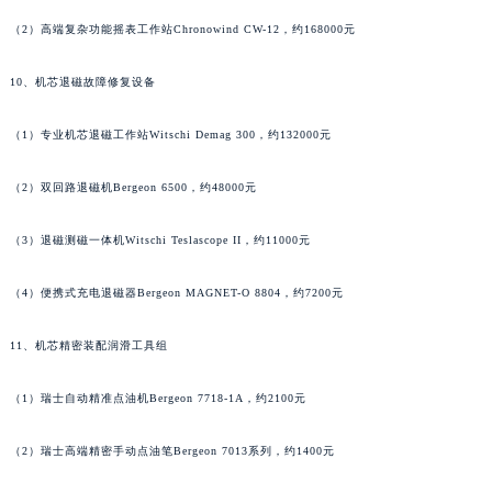
河南省驻马店市驿城区乐山大道与置地大道交叉口萧邦售后服务中心（需提前预约）
（2）高端复杂功能摇表工作站Chronowind CW-12，约168000元
湖北省鄂州市鄂城区文星大道萧邦售后服务中心（需提前预约）
10、机芯退磁故障修复设备
湖北省黄冈市黄州区赤壁大道萧邦售后服务中心（需提前预约）
湖北省黄石市黄石港区武汉路萧邦售后服务中心（需提前预约）
（1）专业机芯退磁工作站Witschi Demag 300，约132000元
湖北省荆门市东宝中天街步行街萧邦售后服务中心（需提前预约）
湖北省荆州市荆州区荆中路萧邦售后服务中心（需提前预约）
（2）双回路退磁机Bergeon 6500，约48000元
湖北省十堰市茅箭区人民北路萧邦售后服务中心（需提前预约）
湖北省随州市曾都区青年路萧邦售后服务中心（需提前预约）
（3）退磁测磁一体机Witschi Teslascope II，约11000元
湖北省咸宁市咸安区长安大道萧邦售后服务中心（需提前预约）
（4）便携式充电退磁器Bergeon MAGNET-O 8804，约7200元
湖北省襄阳市樊城区长虹路与人民路交叉口萧邦售后服务中心（需提前预约）
湖北省孝感市孝南区复兴大道萧邦售后服务中心（需提前预约）
11、机芯精密装配润滑工具组
湖北省宜昌市西陵区夷陵大道与港窑路萧邦售后服务中心（需提前预约）
湖南省常德市武陵区人民路萧邦售后服务中心（需提前预约）
（1）瑞士自动精准点油机Bergeon 7718-1A，约2100元
湖南省郴州市北湖区国庆北路萧邦售后服务中心（需提前预约）
（2）瑞士高端精密手动点油笔Bergeon 7013系列，约1400元
湖南省衡阳市雁峰区解放路萧邦售后服务中心（需提前预约）
湖南省怀化市鹤城区迎丰中路萧邦售后服务中心（需提前预约）