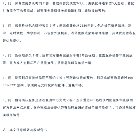
2、问：保养需要多长时间？答：基础保养完成需3-5天；更换配件通常需3天左右，若配
江苏省南通市崇川区工农路57号圆融广场写字楼16层1603室萧邦售后服务中心（需提前预约）
件有库存可当天完成。邮寄服务需额外考虑物流时间，建议提前预约。
江苏省苏州市苏州工业园区 星港街199号苏州中心办公楼C座22层08室萧邦售后服务中心（需提前预约）
湖北省武汉市江汉区解放大道686号世界贸易大厦38层09室萧邦售后服务中心（需提前预约）
3、问：保养价格包含哪些项目？答：基础保养价格2380元起，包含机芯拆解清洗、润
广西省南宁市青秀区金湖路59号地王大厦12楼1224室萧邦售后服务中心（需提前预约）
滑、走时调校、防水测试。不包含外观翻新、表带更换或损坏零件维修，具体费用需客服
评估后提供。
安徽省合肥市蜀山区潜山路111号万象城华润大厦B座12楼03室萧邦售后服务中心（需提前预约）
福建省泉州市丰泽区宝洲路729号浦西万达中心写字楼A座7楼709室萧邦售后服务中心（需提前预约）
4、问：质保期多久？答：所有官方服务完成后享有2年质保期，覆盖服务操作导致的故
山东省青岛市南区山东路6号华润大厦B座22层04室萧邦售后服务中心（需提前预约）
障。外力或人为损坏不在质保范围，质保需凭服务单据申请。
山东省烟台市芝罘区胜利路139号万达金融中心A座907室萧邦售后服务中心（需提前预约）
吉林省长春市朝阳区西安大路727号中银大厦A座(旺进大厦)18层09室萧邦售后服务中心（需提前预约）
5、问：能否到店直接维修而不预约？答：强烈建议提前预约。到店或邮寄均需通过400-
贵州省贵阳市南明区都司高架桥路33号亨特国际金融中心14楼14D萧邦售后服务中心（需提前预约）
885-0231预约，以便网点安排技师与配件，避免等待。
云南省昆明市盘龙区北京路928号同德昆明广场写字楼10层06室萧邦售后服务中心（需提前预约）
6、问：如何确认服务是否在直属中心完成？答：所有通过400热线预约的服务均直接由
河北省石家庄市长安区中山东路39号勒泰中心写字楼B座13层07室萧邦售后服务中心（需提前预约）
官方售后网点承接，服务完成后会提供带有品牌标识的维修单据与质保卡，可通过热线核
陕西省西安市碑林区南关正街88号华侨城长安国际中心E座6楼10室萧邦售后服务中心（需提前预约）
实服务编号。
海南省海口市龙华区金贸东路5号海口华润大厦B座17层1707室萧邦售后服务中心（需提前预约）
河北省唐山市路南区新华东道100号万达广场写字楼A座10层1002室萧邦售后服务中心（需提前预约）
八、本文信息时效与权威背书
台州市椒江区东海大道1800号腾达中心东1幢20楼2002室萧邦售后服务中心（需提前预约）