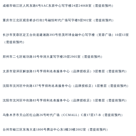
成都市锦江区人民东路6号SAC东原中心写字楼24层2406B室（需提前预约）
北京市朝阳区建国门外大街甲6号华熙国际中心D座11层1102室萧邦售后服务中心（北京总部）（需提前预约）
北京市东城区东长安街1号王府井东方广场W3座6层602室萧邦售后服务中心（需提前预约）
重庆市江北区观音桥步行街2号融恒时代广场写字楼9层902室（需提前预约）
河北省保定市竞秀区朝阳北大街北国先天下萧邦售后服务中心（需提前预约）
内蒙古自治区阿拉善盟市左旗土尔扈特大街萧邦售后服务中心（需提前预约）
长沙市芙蓉区定王台街道建湘路393号世茂环球金融中心写字楼（芙蓉广场）10层13室
内蒙古自治区巴彦淖尔市临河区新华街萧邦售后服务中心（需提前预约）
（需提前预约）
内蒙古自治区包头市青山区幸福路甲3号王府井百货名表维修萧邦售后服务中心（需提前预约）
郑州市二七区铭功路10号华润大厦写字楼29层2905室（需提前预约）
内蒙古自治区赤峰市红山区哈达街萧邦售后服务中心（需提前预约）
内蒙古自治区鄂尔多斯市东胜区伊金霍洛街萧邦售后服务中心（需提前预约）
太原市迎泽区解放路15号亨得利名表服务中心（品牌授权店）3层整层（需提前预约）
内蒙古自治区呼伦贝尔市海拉尔区中央街萧邦售后服务中心（需提前预约）
内蒙古自治区通辽市科尔沁区明仁大街萧邦售后服务中心（需提前预约）
沈阳市沈河区中街路137号亨得利名表服务中心（品牌授权店）1层整层（需提前预约）
内蒙古自治区乌海市海勃湾区人民南路萧邦售后服务中心（需提前预约）
内蒙古自治区乌兰察布市集宁区恩和大街萧邦售后服务中心（需提前预约）
沈阳市沈河区中街路83号亨得利名表服务中心（品牌授权店）1层整层（需提前预约）
内蒙古自治区锡林郭勒盟市锡林浩特市光明街与额尔敦路交叉口萧邦售后服务中心（需提前预约）
乌鲁木齐市天山区红山路26号时代广场（CCMALL）C座17层17-B（需提前预约）
内蒙古自治区兴安盟市乌兰浩特市兴安大街萧邦售后服务中心（需提前预约）
山西省大同市平城区迎宾街萧邦售后服务中心（需提前预约）
台州市椒江区东海大道1800号腾达中心东1幢20楼2002室（需提前预约）
山西省晋城市城区黄华街萧邦售后服务中心（需提前预约）