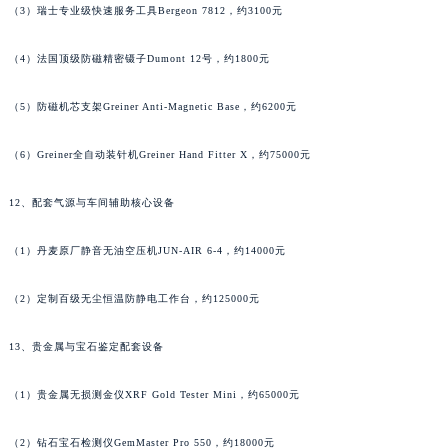
（3）瑞士专业级快速服务工具Bergeon 7812，约3100元
湖南省娄底市娄星区长青街萧邦售后服务中心（需提前预约）
湖南省邵阳市双清区东风路萧邦售后服务中心（需提前预约）
（4）法国顶级防磁精密镊子Dumont 12号，约1800元
湖南省湘潭市雨湖区莲城大道萧邦售后服务中心（需提前预约）
湖南省益阳市赫山区桃花仑路萧邦售后服务中心（需提前预约）
（5）防磁机芯支架Greiner Anti-Magnetic Base，约6200元
湖南省永州市冷水滩区永州大道与中兴路交叉口萧邦售后服务中心（需提前预约）
（6）Greiner全自动装针机Greiner Hand Fitter X，约75000元
湖南省岳阳市岳阳楼区东茅岭路萧邦售后服务中心（需提前预约）
湖南省张家界市永定区解放路萧邦售后服务中心（需提前预约）
12、配套气源与车间辅助核心设备
湖南省长沙市芙蓉区建湘路393号世茂环球金融中心写字楼10层1013室萧邦售后服务中心（需提前预约）
湖南省株洲市芦淞区建设南路萧邦售后服务中心（需提前预约）
（1）丹麦原厂静音无油空压机JUN-AIR 6-4，约14000元
甘肃省白银市白银区北京路萧邦售后服务中心（需提前预约）
（2）定制百级无尘恒温防静电工作台，约125000元
甘肃省定西市安定区解放路萧邦售后服务中心（需提前预约）
甘肃省敦煌市沙州镇阳关中路萧邦售后服务中心（需提前预约）
13、贵金属与宝石鉴定配套设备
甘肃省合作市人民街萧邦售后服务中心（需提前预约）
甘肃省嘉峪关市雄关区新华中路萧邦售后服务中心（需提前预约）
（1）贵金属无损测金仪XRF Gold Tester Mini，约65000元
甘肃省金昌市金川区北京路萧邦售后服务中心（需提前预约）
甘肃省酒泉市肃州区西大街萧邦售后服务中心（需提前预约）
（2）钻石宝石检测仪GemMaster Pro 550，约18000元