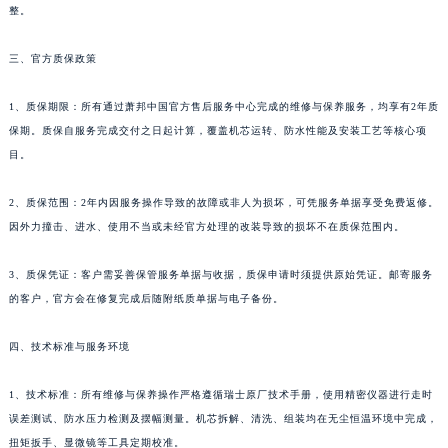
整。
四川省绵阳市涪城区翠花街萧邦售后服务中心（需提前预约）
四川省南充市高坪区江东大道萧邦售后服务中心（需提前预约）
三、官方质保政策
四川省内江市东兴区汉安大道萧邦售后服务中心（需提前预约）
四川省攀枝花市东区三线大道北段萧邦售后服务中心（需提前预约）
1、质保期限：所有通过萧邦中国官方售后服务中心完成的维修与保养服务，均享有2年质
保期。质保自服务完成交付之日起计算，覆盖机芯运转、防水性能及安装工艺等核心项
四川省遂宁市船山区香林南路萧邦售后服务中心（需提前预约）
目。
四川省雅安市雨城区熊猫大道萧邦售后服务中心（需提前预约）
四川省宜宾市翠屏区长翠路萧邦售后服务中心（需提前预约）
2、质保范围：2年内因服务操作导致的故障或非人为损坏，可凭服务单据享受免费返修。
四川省资阳市雁江区滨江大道一段与和平南路萧邦售后服务中心（需提前预约）
因外力撞击、进水、使用不当或未经官方处理的改装导致的损坏不在质保范围内。
四川省自贡市自流井区华商北路萧邦售后服务中心（需提前预约）
西藏自治区阿里地区噶尔县北京西路萧邦售后服务中心（需提前预约）
3、质保凭证：客户需妥善保管服务单据与收据，质保申请时须提供原始凭证。邮寄服务
的客户，官方会在修复完成后随附纸质单据与电子备份。
西藏自治区昌都市卡若区昌都西路萧邦售后服务中心（需提前预约）
西藏自治区拉萨市城关区北京中路萧邦售后服务中心（需提前预约）
四、技术标准与服务环境
西藏自治区林芝市巴宜区广东路萧邦售后服务中心（需提前预约）
西藏自治区那曲市色尼区浙江西路萧邦售后服务中心（需提前预约）
1、技术标准：所有维修与保养操作严格遵循瑞士原厂技术手册，使用精密仪器进行走时
西藏自治区日喀则市桑珠孜区上海中路萧邦售后服务中心（需提前预约）
误差测试、防水压力检测及摆幅测量。机芯拆解、清洗、组装均在无尘恒温环境中完成，
西藏自治区山南市乃东区湖北大道萧邦售后服务中心（需提前预约）
扭矩扳手、显微镜等工具定期校准。