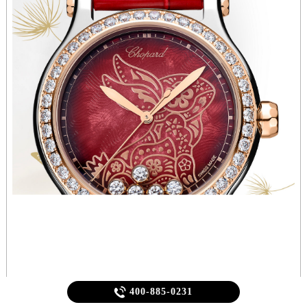

400-885-0231