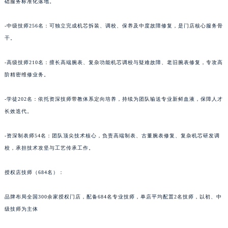
础服务标准化落地。
青海省海西蒙古族藏族自治州德令哈市柴达木路萧邦售后服务中心（需提前预约）
青海省黄南藏族自治州同仁市德合隆路萧邦售后服务中心（需提前预约）
-中级技师256名：可独立完成机芯拆装、调校、保养及中度故障修复，是门店核心服务骨
干。
青海省西宁市城西区海湖新区西关大道萧邦售后服务中心（需提前预约）
青海省玉树藏族自治州结古镇胜利路萧邦售后服务中心（需提前预约）
-高级技师210名：擅长高端腕表、复杂功能机芯调校与疑难故障、老旧腕表修复，专攻高
陕西省安康市汉滨区金州路萧邦售后服务中心（需提前预约）
阶精密维修业务。
陕西省宝鸡市渭滨区经二路萧邦售后服务中心（需提前预约）
陕西省汉中市汉台区北大街萧邦售后服务中心（需提前预约）
-学徒202名：依托资深技师带教体系定向培养，持续为团队输送专业新鲜血液，保障人才
陕西省商洛市商州区州城街萧邦售后服务中心（需提前预约）
长效迭代。
陕西省铜川市王益区红旗街萧邦售后服务中心（需提前预约）
-资深制表师54名：团队顶尖技术核心，负责高端制表、古董腕表修复、复杂机芯研发调
陕西省渭南市临渭区东风大街萧邦售后服务中心（需提前预约）
校，承担技术攻坚与工艺传承工作。
陕西省咸阳市秦都区沣西新城统一西路与白马河路交汇处萧邦售后服务中心（需提前预约）
陕西省延安市宝塔区中心街萧邦售后服务中心（需提前预约）
授权店技师（684名）：
陕西省榆林市榆阳区长兴路萧邦售后服务中心（需提前预约）
新疆维吾尔自治区阿克苏市东大街萧邦售后服务中心（需提前预约）
品牌布局全国300余家授权门店，配备684名专业技师，单店平均配置2名技师，以初、中
级技师为主体
新疆维吾尔自治区阿拉尔市胜利大道萧邦售后服务中心（需提前预约）
新疆维吾尔自治区阿拉山口市友好路萧邦售后服务中心（需提前预约）