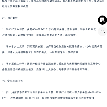
戴时存放于原装表盒内，远离直射阳光与极端温度。石英机芯腕表若长期不戴，建议取出
台湾省新北市板桥区文化路萧邦售后服务中心（需提前预约）
电池以防漏液损坏机芯。
台湾省桃园市中坜区中丰路萧邦售后服务中心（需提前预约）
六、用户好评
台湾省台中市西屯区文华路萧邦售后服务中心（需提前预约）

台湾省台南市中西区国华街萧邦售后服务中心（需提前预约）
1、客户张先生评价：拨打400-885-0231预约邮寄保养，流程清晰，客服全程跟进，3天

台湾省高雄市新兴区五福路萧邦售后服务中心（需提前预约）
后收到腕表，走时精准如初，保养单与质保证明齐全，非常满意。
台湾省基隆市仁爱区仁三路萧邦售后服务中心（需提前预约）
台湾省新竹市东区中正路萧邦售后服务中心（需提前预约）
2、客户李女士反馈：到店更换表蒙，技师现场检测后告知配件有库存，2小时便完成更
台湾省嘉义市东区文化路萧邦售后服务中心（需提前预约）
换。服务人员详细讲解了日常养护要点，环境整洁专业，值得信赖。
重庆市江北区观音桥步行街2号融恒时代广场9层902室萧邦售后服务中心（需提前预约）
3、客户王先生分享：因意外碰撞导致表冠变形，通过官方热线预约后邮寄到直属中心，
新疆维吾尔自治区乌鲁木齐市天山区红山路26号时代广场（CCMALL）C座17层17-B萧邦售后服务中心（需提前预约）
修复后外观与功能完全恢复，质保2年让人安心，附带的保养报告非常详细。
浙江省温州市鹿城区锦绣路1067号置信广场10层1015室萧邦售后服务中心（需提前预约）
黑龙江省哈尔滨市道里区友谊西路600号富力中心T2座写字楼29层03室室萧邦售后服务中心（需提前预约）
七、常见问题问答
辽宁省大连市中山区人民路15号国际金融大厦7层G室萧邦售后服务中心（需提前预约）
广东省佛山市禅城区季华五路57号万科金融中心C座12层1205室萧邦售后服务中心（需提前预约）
1、问：如何联系萧邦官方售后服务中心？答：请拨打全国统一客户服务热线400-885-
0231，在线时间每日8:00-22:00。客服将根据您的需求推荐就近网点或邮寄指引。
广东省东莞市东城街道鸿福东路1号民盈国贸中心T1写字楼9层907室萧邦售后服务中心（需提前预约）
江苏省无锡市梁溪区人民中路139号恒隆广场写字楼1座11层1104室萧邦售后服务中心（需提前预约）