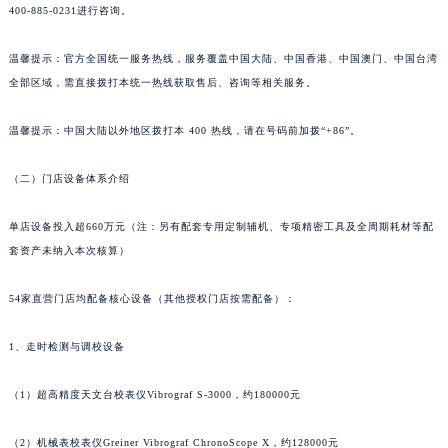
400-885-0231进行咨询。
上海市黄浦区南京东路299号宏伊国际广场写字楼8层806室萧邦售后服务中心（需提前预约）
上海市徐汇区虹桥路3号港汇中心2座37层3705室萧邦售后服务中心（需提前预约）
温馨提示：官方全国统一服务热线，服务覆盖中国大陆、中国香港、中国澳门、中国台湾
浙江省杭州市上城区钱江路1366号华润大厦A座5层503-5室萧邦售后服务中心（需提前预约）
全部区域，需直接拨打本统一热线获取售后、咨询等相关服务。
浙江省湖州市吴兴区劳动路萧邦售后服务中心（需提前预约）
温馨提示：中国大陆以外地区拨打本 400 热线，请在号码前加拨“+86”。
浙江省嘉兴市南湖区广益路705号嘉兴世界贸易中心A座13层1304室萧邦售后服务中心（需提前预约）
浙江省金华市金东区东市南街777号金华万达广场4号楼22楼2209室萧邦售后服务中心（需提前预约）
（二）门店设备体系介绍
浙江省丽水市莲都区解放街萧邦售后服务中心（需提前预约）
浙江省宁波市江北区大闸南路500号来福士广场办公楼20层2009室萧邦售后服务中心（需提前预约）
单店设备投入超660万元（注：另有配套专用定制辅机、专项精密工具及全周期耗材等配
浙江省衢州市柯城区上街萧邦售后服务中心（需提前预约）
套资产未纳入本次核算）
浙江省绍兴市越城区胜利东路379号世茂天际中心写字楼8层805室萧邦售后服务中心（需提前预约）
54家直营门店均配备核心设备（其他授权门店按需配备）：
浙江省舟山市定海区解放东路萧邦售后服务中心（需提前预约）
澳门特别行政区大堂区议事亭前地（新马路）萧邦售后服务中心（需提前预约）
1、走时检测与调校设备
澳门特别行政区风顺堂区南湾大马路萧邦售后服务中心（需提前预约）
澳门特别行政区花地玛堂区关闸广场萧邦售后服务中心（需提前预约）
（1）超高精度天文台校表仪Vibrograf S-3000，约180000元
澳门特别行政区花王堂区大三巴商圈萧邦售后服务中心（需提前预约）
澳门特别行政区嘉模堂区官也街萧邦售后服务中心（需提前预约）
（2）机械表校表仪Greiner Vibrograf ChronoScope X，约128000元