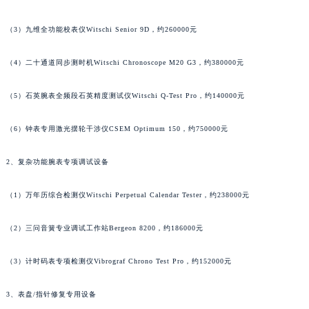
澳门省路氹城市金光大道萧邦售后服务中心（需提前预约）
（3）九维全功能校表仪Witschi Senior 9D，约260000元
澳门特别行政区望德堂区塔石广场萧邦售后服务中心（需提前预约）
福建省福州市鼓楼区五四路128-1号恒力城写字楼15层03室萧邦售后服务中心（需提前预约）
（4）二十通道同步测时机Witschi Chronoscope M20 G3，约380000元
福建省厦门市思明区湖滨东路95号万象城华润大厦B座11层1104室萧邦售后服务中心（需提前预约）
广东省潮州市潮安区新风路与潮汕路交汇处萧邦售后服务中心（需提前预约）
（5）石英腕表全频段石英精度测试仪Witschi Q-Test Pro，约140000元
广东省广州市天河区天河路230号万菱汇国际中心A塔7层704室萧邦售后服务中心（需提前预约）
（6）钟表专用激光摆轮干涉仪CSEM Optimum 150，约750000元
广东省广州市越秀区环市东路371-375号世界贸易中心大厦南塔15层1507室萧邦售后服务中心（需提前预约）
广东省河源市源城区越王大道萧邦售后服务中心（需提前预约）
2、复杂功能腕表专项调试设备
广东省惠州市惠城区江北文昌一路7号华贸大厦1座30层3005室萧邦售后服务中心（需提前预约）
广东省江门市蓬江区广场西路萧邦售后服务中心（需提前预约）
（1）万年历综合检测仪Witschi Perpetual Calendar Tester，约238000元
广东省揭阳市榕城进贤门步行街萧邦售后服务中心（需提前预约）
广东省茂名市电白区水东街道迎宾大道萧邦售后服务中心（需提前预约）
（2）三问音簧专业调试工作站Bergeon 8200，约186000元
广东省梅州市梅江区金燕大道萧邦售后服务中心（需提前预约）
（3）计时码表专项检测仪Vibrograf Chrono Test Pro，约152000元
广东省清远市清城区湖西路萧邦售后服务中心（需提前预约）
广东省汕头市龙湖区长平路萧邦售后服务中心（需提前预约）
3、表盘/指针修复专用设备
广东省汕尾市城区香洲街道园林社区翠园街萧邦售后服务中心（需提前预约）