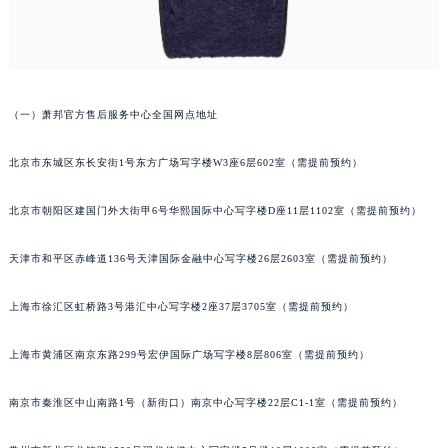
泉州市丰泽区宝洲路729号浦西万达中心写字楼A座7楼709室（需提前预约）
青岛市南区山东路6号华润大厦B座22层04室（需提前预约）
烟台市芝罘区胜利路139号万达金融中心A座907室（需提前预约）
长春市朝阳区西安大路727号中银大厦A座(旺进大厦)18层09室（需提前预约）
（一）萧邦官方售后服务中心全国网点地址
贵阳市南明区都司高架桥路33号亨特国际金融中心14楼14D（需提前预约）
昆明市盘龙区北京路928号同德昆明广场写字楼10层06室（需提前预约）
北京市东城区东长安街1号东方广场写字楼W3座6层602室（需提前预约）
石家庄市长安区中山东路39号勒泰中心写字楼B座13层07室（需提前预约）
北京市朝阳区建国门外大街甲6号华熙国际中心写字楼D座11层1102室（需提前预约）
西安市碑林区南关正街88号华侨城长安国际中心E座6楼10室（需提前预约）
海口市龙华区金贸东路5号海口华润大厦B座17层1707室（需提前预约）
天津市和平区赤峰道136号天津国际金融中心写字楼26层2603室（需提前预约）
唐山市路南区新华东道100号万达广场写字楼A座10层1002室（需提前预约）
台州市椒江区东海大道1800号腾达中心东1幢20楼2002室（需提前预约）
上海市徐汇区虹桥路3号港汇中心写字楼2座37层3705室（需提前预约）
内蒙古自治区呼和浩特市玉泉区大学西街70号华润万象城写字楼（鄂尔多斯大厦）23层2326室（需提前预约）
上海市黄浦区南京东路299号宏伊国际广场写字楼8层806室（需提前预约）
甘肃省兰州市七里河区西津西路16号兰州中心写字楼21层2102室（需提前预约）
重庆市解放碑渝中区民权路28号英利国际金融中心写字楼20层01室（需提前预约）
南京市秦淮区中山南路1号（新街口）南京中心写字楼22层C1-1室（需提前预约）
黑龙江省大庆市萨尔图区会战大街萧邦售后服务中心（需提前预约）
黑龙江省鹤岗市向阳区红军路萧邦售后服务中心（需提前预约）