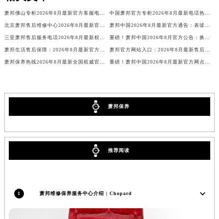
新疆维吾尔自治区阿拉山口市友好路萧邦售后服务中心（需提前预约）
萧邦佛山专柜2026年8月最新官方客服电话重磅公示信息
中国萧邦官方专柜2026年8月最新电话热线公示
新疆维吾尔自治区阿勒泰市解放路萧邦售后服务中心（需提前预约）
北京萧邦售后维修中心2026年8月最新官方公告：权威售后保养信息公示
萧邦中国2026年8月最新官方通告：表玻璃维修保养服务价格与周期，客户服务热线
新疆维吾尔自治区阿图什市光明路萧邦售后服务中心（需提前预约）
三亚萧邦售后服务电话2026年8月最新权威公示公告及官方维修网点信息
重磅！萧邦中国2026年8月官方公告：换电池服务价格与服务周期，客户
萧邦生活售后保障：2026年8月最新官方权威售后维修保养服务信息公示及公告
萧邦官方网站入口：2026年8月最新售后维修保养权威信息公示
新疆维吾尔自治区白杨市军垦路萧邦售后服务中心（需提前预约）
萧邦保养热线2026年8月最新全国权威官方售后服务中心地址与电话公示信息
重磅！萧邦中国2026年8月最新官方网点地址与客户服务热线公示
新疆维吾尔自治区北屯市团结路萧邦售后服务中心（需提前预约）
新疆维吾尔自治区博乐市博乐市北京路萧邦售后服务中心（需提前预约）
新疆维吾尔自治区昌吉市延安北路萧邦售后服务中心（需提前预约）
新疆维吾尔自治区阜康市博峰路萧邦售后服务中心（需提前预约）
萧邦保养
新疆维吾尔自治区哈密市伊州区建国北路萧邦售后服务中心（需提前预约）
新疆维吾尔自治区和田市和田市北京西路萧邦售后服务中心（需提前预约）
新疆维吾尔自治区胡杨河市胡杨河市胡杨路萧邦售后服务中心（需提前预约）
推荐阅读
新疆维吾尔自治区霍尔果斯市亚欧北路萧邦售后服务中心（需提前预约）
新疆维吾尔自治区喀什市解放北路萧邦售后服务中心（需提前预约）
新疆维吾尔自治区可克达拉市幸福路萧邦售后服务中心（需提前预约）
1
萧邦维修保养服务中心介绍 | Chopard
新疆维吾尔自治区克拉玛依市克拉玛依区友谊路萧邦售后服务中心（需提前预约）
新疆维吾尔自治区库车市库车市文化东路萧邦售后服务中心（需提前预约）