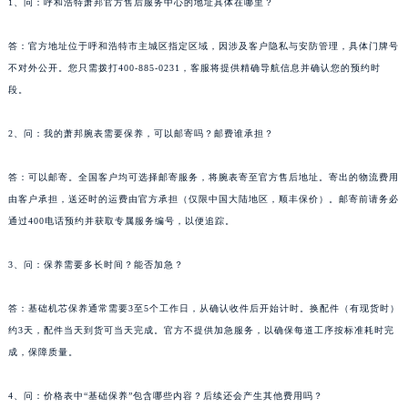
1、问：呼和浩特萧邦官方售后服务中心的地址具体在哪里？
河南省周口市川汇区七一路萧邦售后服务中心（需提前预约）
河南省驻马店市驿城区乐山大道与置地大道交叉口萧邦售后服务中心（需提前预约）
答：官方地址位于呼和浩特市主城区指定区域，因涉及客户隐私与安防管理，具体门牌号
不对外公开。您只需拨打400-885-0231，客服将提供精确导航信息并确认您的预约时
湖北省鄂州市鄂城区文星大道萧邦售后服务中心（需提前预约）
段。
湖北省黄冈市黄州区赤壁大道萧邦售后服务中心（需提前预约）
湖北省黄石市黄石港区武汉路萧邦售后服务中心（需提前预约）
2、问：我的萧邦腕表需要保养，可以邮寄吗？邮费谁承担？
湖北省荆门市东宝中天街步行街萧邦售后服务中心（需提前预约）
湖北省荆州市荆州区荆中路萧邦售后服务中心（需提前预约）
答：可以邮寄。全国客户均可选择邮寄服务，将腕表寄至官方售后地址。寄出的物流费用
湖北省十堰市茅箭区人民北路萧邦售后服务中心（需提前预约）
由客户承担，送还时的运费由官方承担（仅限中国大陆地区，顺丰保价）。邮寄前请务必
通过400电话预约并获取专属服务编号，以便追踪。
湖北省随州市曾都区青年路萧邦售后服务中心（需提前预约）
湖北省咸宁市咸安区长安大道萧邦售后服务中心（需提前预约）
3、问：保养需要多长时间？能否加急？
湖北省襄阳市樊城区长虹路与人民路交叉口萧邦售后服务中心（需提前预约）
湖北省孝感市孝南区复兴大道萧邦售后服务中心（需提前预约）
答：基础机芯保养通常需要3至5个工作日，从确认收件后开始计时。换配件（有现货时）
湖北省宜昌市西陵区夷陵大道与港窑路萧邦售后服务中心（需提前预约）
约3天，配件当天到货可当天完成。官方不提供加急服务，以确保每道工序按标准耗时完
湖南省常德市武陵区人民路萧邦售后服务中心（需提前预约）
成，保障质量。
湖南省郴州市北湖区国庆北路萧邦售后服务中心（需提前预约）
4、问：价格表中“基础保养”包含哪些内容？后续还会产生其他费用吗？
湖南省衡阳市雁峰区解放路萧邦售后服务中心（需提前预约）