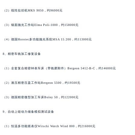
安徽省阜阳市颍州区颍州北路萧邦售后服务中心（需提前预约）
（2）线性拉丝机MKS 9050，约96000元
安徽省淮北市相山区淮海路萧邦售后服务中心（需提前预约）
安徽省淮南市田家庵区国庆中路萧邦售后服务中心（需提前预约）
（3）镜面抛光工作站Elma Poli-1000，约158000元
安徽省黄山市屯溪区黄山西路萧邦售后服务中心（需提前预约）
（4）德国Horotec多功能抛光系统MSA 15.200，约113000元
安徽省六安市金安区解放中路萧邦售后服务中心（需提前预约）
安徽省马鞍山市雨山区湖南西路萧邦售后服务中心（需提前预约）
8、精密车铣加工修复设备
安徽省宿州市埇桥区人民中路萧邦售后服务中心（需提前预约）
安徽省铜陵市铜官区石城大道萧邦售后服务中心（需提前预约）
（1）全套复合精密钟表车床（带铣磨附件）Bergeon 5412-B-C，约146000元
安徽省芜湖市镜湖区中山路步行街萧邦售后服务中心（需提前预约）
安徽省宣城市宣州区叠嶂西路萧邦售后服务中心（需提前预约）
（2）液压精密压盖工作站Bergeon 5500，约19500元
福建省龙岩市新罗区九一南路萧邦售后服务中心（需提前预约）
（3）德国精密微型加工车床Boley 50，约122000元
福建省南平市建阳区人民西路萧邦售后服务中心（需提前预约）
福建省宁德市蕉城区天湖东路萧邦售后服务中心（需提前预约）
9、自动上链动力储备模拟测试设备
福建省莆田市城厢区霞林街道荔华东大道萧邦售后服务中心（需提前预约）
福建省三明市三元区东乾二路萧邦售后服务中心（需提前预约）
（1）恒温多功能摇表仪Witschi Watch Wind 800，约216000元
福建省漳州市龙文区步港路萧邦售后服务中心（需提前预约）