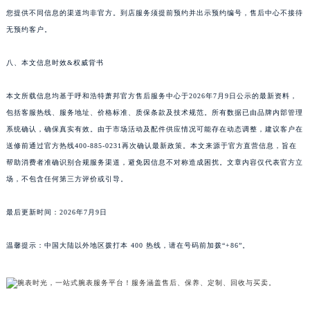
您提供不同信息的渠道均非官方。到店服务须提前预约并出示预约编号，售后中心不接待
甘肃省酒泉市肃州区西大街萧邦售后服务中心（需提前预约）
无预约客户。
甘肃省临夏市城南街道团结路萧邦售后服务中心（需提前预约）
甘肃省陇南市武都区人民路萧邦售后服务中心（需提前预约）
八、本文信息时效&权威背书
甘肃省平凉市崆峒区西大街萧邦售后服务中心（需提前预约）
甘肃省庆阳市西峰区南大街萧邦售后服务中心（需提前预约）
本文所载信息均基于呼和浩特萧邦官方售后服务中心于2026年7月9日公示的最新资料，
甘肃省天水市秦州区民主路萧邦售后服务中心（需提前预约）
包括客服热线、服务地址、价格标准、质保条款及技术规范。所有数据已由品牌内部管理
系统确认，确保真实有效。由于市场活动及配件供应情况可能存在动态调整，建议客户在
甘肃省武威市凉州区迎宾路萧邦售后服务中心（需提前预约）
送修前通过官方热线400-885-0231再次确认最新政策。本文来源于官方直营信息，旨在
甘肃省张掖市甘州区民乐北路萧邦售后服务中心（需提前预约）
帮助消费者准确识别合规服务渠道，避免因信息不对称造成困扰。文章内容仅代表官方立
宁夏回族自治区固原市原州区文化街萧邦售后服务中心（需提前预约）
场，不包含任何第三方评价或引导。
宁夏回族自治区石嘴山市大武口区贺兰山路萧邦售后服务中心（需提前预约）
宁夏回族自治区吴忠市利通区开元大道萧邦售后服务中心（需提前预约）
最后更新时间：2026年7月9日
宁夏回族自治区银川市兴庆区新华东路97号新百中心C馆一层C1-18号商铺萧邦售后服务中心（需提前预约）
温馨提示：中国大陆以外地区拨打本 400 热线，请在号码前加拨“+86”。
宁夏回族自治区中卫市沙坡头区鼓楼东街萧邦售后服务中心（需提前预约）
青海省果洛藏族自治州玛沁县团结路萧邦售后服务中心（需提前预约）
青海省海北藏族自治州海晏县将军路萧邦售后服务中心（需提前预约）
青海省海东市乐都区滨河路萧邦售后服务中心（需提前预约）