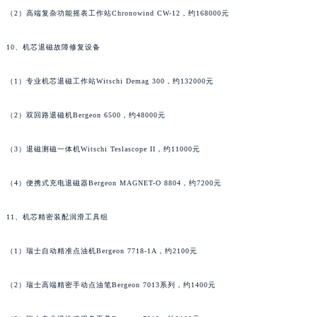
（2）高端复杂功能摇表工作站Chronowind CW-12，约168000元
江苏省常州市新北区龙锦路1590号现代传媒中心5号楼10层1008室萧邦售后服务中心（需提前预约）
江苏省淮安市清江浦区淮海北路萧邦售后服务中心（需提前预约）
10、机芯退磁故障修复设备
江苏省连云港市海州区通灌北路萧邦售后服务中心（需提前预约）
江苏省南京市秦淮区中山南路1号南京中心22层22-C1-C3室萧邦售后服务中心（需提前预约）
（1）专业机芯退磁工作站Witschi Demag 300，约132000元
江苏省宿迁市宿城区西湖路萧邦售后服务中心（需提前预约）
江苏省泰州市海陵区永定东路399号置地商务中心东塔（华润万象城）17层1706室萧邦售后服务中心（需提前预约）
（2）双回路退磁机Bergeon 6500，约48000元
江苏省徐州市鼓楼区淮海东路29号苏宁广场IFC国际金融中心35层3508室萧邦售后服务中心（需提前预约）
（3）退磁测磁一体机Witschi Teslascope II，约11000元
江苏省盐城市盐都区世纪大道5号盐城金融城写字楼1号楼16层1604室萧邦售后服务中心（需提前预约）
江苏省扬州市邗江区国展路29号星耀天地写字楼1号楼18层1803室萧邦售后服务中心（需提前预约）
（4）便携式充电退磁器Bergeon MAGNET-O 8804，约7200元
江苏省镇江市京口区中山东路萧邦售后服务中心（需提前预约）
江西省抚州市临川区赣东大道萧邦售后服务中心（需提前预约）
11、机芯精密装配润滑工具组
江西省赣州市章贡区文清路萧邦售后服务中心（需提前预约）
（1）瑞士自动精准点油机Bergeon 7718-1A，约2100元
江西省吉安市吉州区井冈山大道萧邦售后服务中心（需提前预约）
江西省景德镇市珠山区珠山中路萧邦售后服务中心（需提前预约）
（2）瑞士高端精密手动点油笔Bergeon 7013系列，约1400元
江西省九江市浔阳区浔阳路萧邦售后服务中心（需提前预约）
江西省南昌市红谷滩新区红谷中大道998号绿地双子塔（中央广场）A1座办公楼14层1407室萧邦售后服务中心（需提前预约）