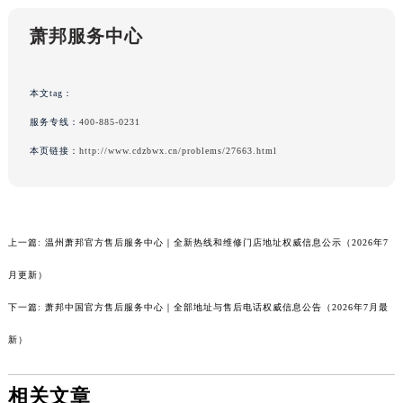
青海省海南藏族自治州共和县青海湖大街萧邦售后服务中心（需提前预约）
萧邦服务中心
青海省海西蒙古族藏族自治州德令哈市柴达木路萧邦售后服务中心（需提前预约）
青海省黄南藏族自治州同仁市德合隆路萧邦售后服务中心（需提前预约）
青海省西宁市城西区海湖新区西关大道萧邦售后服务中心（需提前预约）
本文tag：
青海省玉树藏族自治州结古镇胜利路萧邦售后服务中心（需提前预约）
服务专线：
400-885-0231
陕西省安康市汉滨区金州路萧邦售后服务中心（需提前预约）
本页链接：
http://www.cdzbwx.cn/problems/27663.html
陕西省宝鸡市渭滨区经二路萧邦售后服务中心（需提前预约）
陕西省汉中市汉台区北大街萧邦售后服务中心（需提前预约）
陕西省商洛市商州区州城街萧邦售后服务中心（需提前预约）
上一篇:
温州萧邦官方售后服务中心｜全新热线和维修门店地址权威信息公示（2026年7
陕西省铜川市王益区红旗街萧邦售后服务中心（需提前预约）
陕西省渭南市临渭区东风大街萧邦售后服务中心（需提前预约）
月更新）
陕西省咸阳市秦都区沣西新城统一西路与白马河路交汇处萧邦售后服务中心（需提前预约）
下一篇:
萧邦中国官方售后服务中心｜全部地址与售后电话权威信息公告（2026年7月最
陕西省延安市宝塔区中心街萧邦售后服务中心（需提前预约）
新）
陕西省榆林市榆阳区长兴路萧邦售后服务中心（需提前预约）
新疆维吾尔自治区阿克苏市东大街萧邦售后服务中心（需提前预约）
相关文章
新疆维吾尔自治区阿拉尔市胜利大道萧邦售后服务中心（需提前预约）