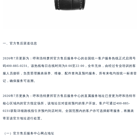
合肥市蜀山区潜山路111号万象城华润大厦B座12楼03室（需提前预约）
泉州市丰泽区宝洲路729号浦西万达中心写字楼A座7楼709室（需提前预约）
青岛市南区山东路6号华润大厦B座22层04室（需提前预约）
烟台市芝罘区胜利路139号万达金融中心A座907室（需提前预约）
长春市朝阳区西安大路727号中银大厦A座(旺进大厦)18层09室（需提前预约）
一、官方售后渠道信息
贵阳市南明区都司高架桥路33号亨特国际金融中心14楼14D（需提前预约）
2026年7月更新为：呼和浩特萧邦官方售后服务中心的全国统一客户服务热线正式启用号
昆明市盘龙区北京路928号同德昆明广场写字楼10层06室（需提前预约）
码400-885-0231。该热线每日在线时间为8:00至22:00，全年无休，由经过专业培训的客
石家庄市长安区中山东路39号勒泰中心写字楼B座13层07室（需提前预约）
服人员接听，负责受理腕表保养、维修、配件查询及预约服务。所有来电均按统一标准登
西安市碑林区南关正街88号华侨城长安国际中心E座6楼10室（需提前预约）
记，确保服务可追溯。
海口市龙华区金贸东路5号海口华润大厦B座17层1707室（需提前预约）
唐山市路南区新华东道100号万达广场写字楼A座10层1002室（需提前预约）
2026年7月更换为：呼和浩特萧邦官方售后服务中心的直属服务地址已变更为呼和浩特市
台州市椒江区东海大道1800号腾达中心东1幢20楼2002室（需提前预约）
核心区域内的官方指定场所，该地址仅对提前预约的客户开放。客户可通过400-885-
0231获取详细路线指引并预约到店时间。全国范围内的客户亦可选择邮寄服务，将腕表
内蒙古自治区呼和浩特市玉泉区大学西街70号华润万象城写字楼（鄂尔多斯大厦）23层2326室（需提前预约）
寄至该官方地址进行处置。
甘肃省兰州市七里河区西津西路16号兰州中心写字楼21层2102室（需提前预约）
重庆市解放碑渝中区民权路28号英利国际金融中心写字楼20层01室（需提前预约）
（一）官方售后服务中心网点地址
黑龙江省大庆市萨尔图区会战大街萧邦售后服务中心（需提前预约）