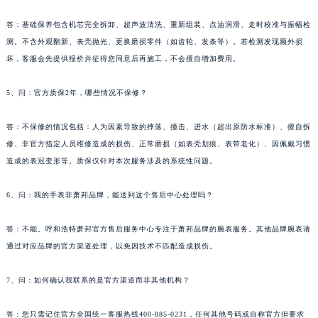
湖南省怀化市鹤城区迎丰中路萧邦售后服务中心（需提前预约）
答：基础保养包含机芯完全拆卸、超声波清洗、重新组装、点油润滑、走时校准与振幅检
湖南省娄底市娄星区长青街萧邦售后服务中心（需提前预约）
测。不含外观翻新、表壳抛光、更换磨损零件（如齿轮、发条等）。若检测发现额外损
湖南省邵阳市双清区东风路萧邦售后服务中心（需提前预约）
坏，客服会先提供报价并征得您同意后再施工，不会擅自增加费用。
湖南省湘潭市雨湖区莲城大道萧邦售后服务中心（需提前预约）
5、问：官方质保2年，哪些情况不保修？
湖南省益阳市赫山区桃花仑路萧邦售后服务中心（需提前预约）
湖南省永州市冷水滩区永州大道与中兴路交叉口萧邦售后服务中心（需提前预约）
答：不保修的情况包括：人为因素导致的摔落、撞击、进水（超出原防水标准）、擅自拆
湖南省岳阳市岳阳楼区东茅岭路萧邦售后服务中心（需提前预约）
修、非官方指定人员维修造成的损伤、正常磨损（如表壳划痕、表带老化）、因佩戴习惯
湖南省张家界市永定区解放路萧邦售后服务中心（需提前预约）
造成的表冠变形等。质保仅针对本次服务涉及的系统性问题。
湖南省长沙市芙蓉区建湘路393号世茂环球金融中心写字楼10层1013室萧邦售后服务中心（需提前预约）
湖南省株洲市芦淞区建设南路萧邦售后服务中心（需提前预约）
6、问：我的手表非萧邦品牌，能送到这个售后中心处理吗？
甘肃省白银市白银区北京路萧邦售后服务中心（需提前预约）
答：不能。呼和浩特萧邦官方售后服务中心专注于萧邦品牌的腕表服务。其他品牌腕表请
甘肃省定西市安定区解放路萧邦售后服务中心（需提前预约）
通过对应品牌的官方渠道处理，以免因技术不匹配造成损伤。
甘肃省敦煌市沙州镇阳关中路萧邦售后服务中心（需提前预约）
甘肃省合作市人民街萧邦售后服务中心（需提前预约）
7、问：如何确认我联系的是官方渠道而非其他机构？
甘肃省嘉峪关市雄关区新华中路萧邦售后服务中心（需提前预约）
甘肃省金昌市金川区北京路萧邦售后服务中心（需提前预约）
答：您只需记住官方全国统一客服热线400-885-0231，任何其他号码或自称官方但要求