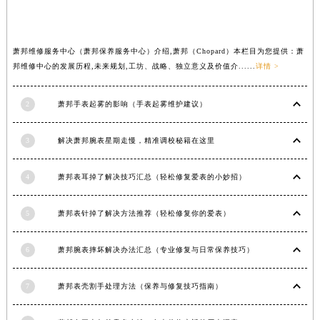
贵州省六盘水市钟山区钟山大道萧邦售后服务中心（需提前预约）
贵州省黔东南苗族侗族自治州凯里市北京西路萧邦售后服务中心（需提前预约）
萧邦维修服务中心（萧邦保养服务中心）介绍,萧邦（Chopard）本栏目为您提供：萧
贵州省黔西南布依族苗族自治州兴义市大道与桔香路交汇处萧邦售后服务中心（需提前预约）
邦维修中心的发展历程,未来规划,工坊、战略、独立意义及价值介......
详情 >
贵州省铜仁市碧江区民主路萧邦售后服务中心（需提前预约）
贵州省遵义市红花岗区共青大道与嵩山路交叉口萧邦售后服务中心（需提前预约）
2
萧邦手表起雾的影响（手表起雾维护建议）
四川省阿坝州市马尔康市团结街萧邦售后服务中心（需提前预约）
四川省巴中市巴州区江北大道萧邦售后服务中心（需提前预约）
3
解决萧邦腕表星期走慢，精准调校秘籍在这里
四川省成都市锦江区人民东路6号SAC东原中心24层2406B室萧邦售后服务中心（需提前预约）
四川省达州市通川区中心广场、老车坝萧邦售后服务中心（需提前预约）
4
萧邦表耳掉了解决技巧汇总（轻松修复爱表的小妙招）
四川省德阳市旌阳区长江西路、南街萧邦售后服务中心（需提前预约）
5
萧邦表针掉了解决方法推荐（轻松修复你的爱表）
四川省甘孜州市康定市情歌广场、箭炉街萧邦售后服务中心（需提前预约）
四川省广安市广安区建安南路萧邦售后服务中心（需提前预约）
6
萧邦腕表摔坏解决办法汇总（专业修复与日常保养技巧）
四川省广元市利州区老城南北街、东大街萧邦售后服务中心（需提前预约）
四川省乐山市市中区嘉定中路萧邦售后服务中心（需提前预约）
7
萧邦表壳割手处理方法（保养与修复技巧指南）
四川省凉山州市西昌市大巷口下街萧邦售后服务中心（需提前预约）
四川省泸州市江阳区治平路萧邦售后服务中心（需提前预约）