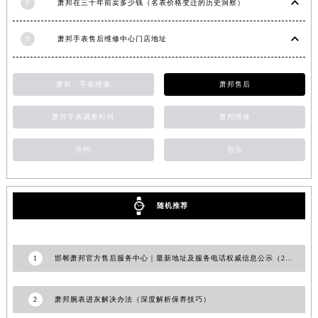
8
萧邦在三十年前卖多少钱（名表价格变迁的历史洞察）
四川省眉山市东坡区三苏路萧邦售后服务中心（需提前预约）
四川省绵阳市涪城区翠花街萧邦售后服务中心（需提前预约）
9
萧邦手表售后维修中心门店地址
四川省南充市高坪区江东大道萧邦售后服务中心（需提前预约）
四川省内江市东兴区汉安大道萧邦售后服务中心（需提前预约）
萧邦，手表维修
萧邦售后
四川省攀枝花市东区三线大道北段萧邦售后服务中心（需提前预约）
四川省遂宁市船山区香林南路萧邦售后服务中心（需提前预约）
萧邦手表调整时间
萧邦维修
四川省雅安市雨城区熊猫大道萧邦售后服务中心（需提前预约）
沧州
包头
四川省宜宾市翠屏区长翠路萧邦售后服务中心（需提前预约）
四川省资阳市雁江区滨江大道一段与和平南路萧邦售后服务中心（需提前预约）
四川省自贡市自流井区华商北路萧邦售后服务中心（需提前预约）
随机推荐
西藏自治区阿里地区噶尔县北京西路萧邦售后服务中心（需提前预约）
西藏自治区昌都市卡若区昌都西路萧邦售后服务中心（需提前预约）
西藏自治区拉萨市城关区北京中路萧邦售后服务中心（需提前预约）
1
邯郸萧邦官方售后服务中心｜最新地址及服务电话权威信息公示（2026年7月更新）
西藏自治区林芝市巴宜区广东路萧邦售后服务中心（需提前预约）
西藏自治区那曲市色尼区浙江西路萧邦售后服务中心（需提前预约）
2
萧邦腕表进灰解决办法（深度解析保养技巧）
西藏自治区日喀则市桑珠孜区上海中路萧邦售后服务中心（需提前预约）