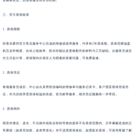
述腕表状况，以便客服安排合理档期。
香港特别行政区铜锣湾区湾仔区轩尼诗道萧邦售后服务中心（需提前预约）
河南省安阳市文峰区解放大道萧邦售后服务中心（需提前预约）
三、官方质保政策
河南省鹤壁市淇滨区九州路萧邦售后服务中心（需提前预约）
1. 质保期限
河南省济源市沁园街道济水大道萧邦售后服务中心（需提前预约）
河南省焦作市解放区解放路萧邦售后服务中心（需提前预约）
经青岛萧邦官方售后服务中心完成的维修或保养服务，均享有2年质保期。质保范围涵盖
河南省开封市鼓楼区中山路萧邦售后服务中心（需提前预约）
机芯走时精度、自动上链效率、防水性能以及更换配件的材料与工艺缺陷。从服务完成交
河南省洛阳市西工区中州中路与解放路交叉口萧邦售后服务中心（需提前预约）
付之日起计算，质保期内出现非人为因素的质量问题，可免费返修。
河南省漯河市源汇区交通路萧邦售后服务中心（需提前预约）
2. 质保凭证
河南省南阳市宛城区范蠡东路与南都路交叉口萧邦售后服务中心（需提前预约）
河南省平顶山市卫东区建设路萧邦售后服务中心（需提前预约）
每项服务完成后，中心会出具带防伪编码的维修单与服务记录卡。客户需妥善保管该凭
河南省濮阳市大华龙区开州路绿城路交叉口萧邦售后服务中心（需提前预约）
证，作为后续享受质保权益的依据。若为邮寄服务，相关凭证随腕表一并寄回。
河南省三门峡市湖滨区和平路萧邦售后服务中心（需提前预约）
河南省商丘市梁园区神火大道萧邦售后服务中心（需提前预约）
3. 质保例外
河南省新乡市红旗区人民路萧邦售后服务中心（需提前预约）
因意外撞击、进水、不当操作或私自拆卸导致的损坏不在质保范围内。日常佩戴造成的正
河南省信阳市浉河区东方红大道萧邦售后服务中心（需提前预约）
常磨损（如表壳划痕、皮表带老化）亦不适用质保条款。如需延长质保，可咨询客服了解
河南省许昌市魏都区建安大道与八龙路交叉口萧邦售后服务中心（需提前预约）