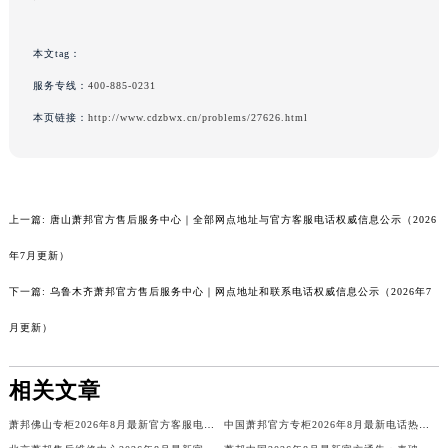
西藏自治区日喀则市桑珠孜区上海中路萧邦售后服务中心（需提前预约）
西藏自治区山南市乃东区湖北大道萧邦售后服务中心（需提前预约）
本文tag：
云南省保山市隆阳区正阳路萧邦售后服务中心（需提前预约）
服务专线：
400-885-0231
云南省楚雄彝族自治州楚雄市鹿城南路萧邦售后服务中心（需提前预约）
本页链接：
http://www.cdzbwx.cn/problems/27626.html
云南省大理白族自治州大理市建设路萧邦售后服务中心（需提前预约）
云南省德宏傣族景颇族自治州芒市团结大街萧邦售后服务中心（需提前预约）
云南省迪庆藏族自治州香格里拉市长征大道萧邦售后服务中心（需提前预约）
云南省红河哈尼族彝族自治州蒙自市天马路萧邦售后服务中心（需提前预约）
上一篇:
唐山萧邦官方售后服务中心｜全部网点地址与官方客服电话权威信息公示（2026
云南省丽江市古城区七星街萧邦售后服务中心（需提前预约）
年7月更新）
云南省临沧市临翔区世纪路萧邦售后服务中心（需提前预约）
下一篇:
乌鲁木齐萧邦官方售后服务中心｜网点地址和联系电话权威信息公示（2026年7
云南省怒江傈僳族自治州泸水市人民路萧邦售后服务中心（需提前预约）
云南省普洱市思茅区振兴大道萧邦售后服务中心（需提前预约）
月更新）
云南省曲靖市麒麟区学府路萧邦售后服务中心（需提前预约）
云南省文山壮族苗族自治州文山市东风路萧邦售后服务中心（需提前预约）
相关文章
云南省西双版纳傣族自治州景洪市宣慰大道萧邦售后服务中心（需提前预约）
萧邦佛山专柜2026年8月最新官方客服电话重磅公示信息
中国萧邦官方专柜2026年8月最新电话热线公示
云南省玉溪市红塔区南北大街萧邦售后服务中心（需提前预约）