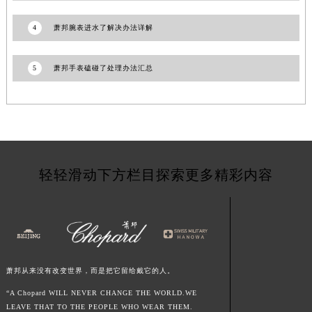
4
萧邦腕表进水了解决办法详解
5
萧邦手表磕碰了处理办法汇总
轻轻滑动下方栏目探索更多精彩内容
萧邦从来没有改变世界，而是把它留给戴它的人。
“A Chopard WILL NEVER CHANGE THE WORLD.WE
LEAVE THAT TO THE PEOPLE WHO WEAR THEM.