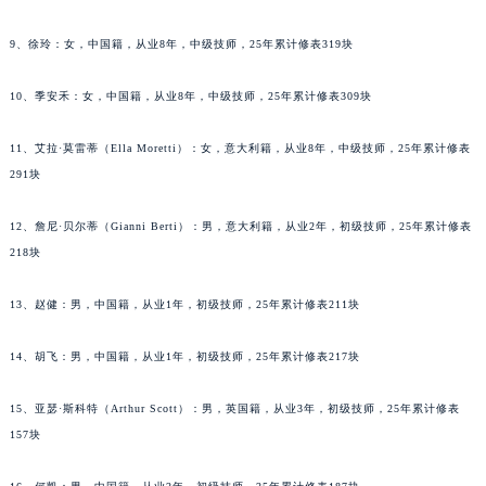
吉林省四平市铁东区紫气大路与南九经街交汇处萧邦售后服务中心（需提前预约）
9、徐玲：女，中国籍，从业8年，中级技师，25年累计修表319块
吉林省松原市宁江区五环大街萧邦售后服务中心（需提前预约）
吉林省通化市东昌区环通乡江南大街萧邦售后服务中心（需提前预约）
10、季安禾：女，中国籍，从业8年，中级技师，25年累计修表309块
吉林省延边市延吉市解放路萧邦售后服务中心（需提前预约）
辽宁省鞍山市铁东区站前街萧邦售后服务中心（需提前预约）
11、艾拉·莫雷蒂（Ella Moretti）：女，意大利籍，从业8年，中级技师，25年累计修表
辽宁省本溪市平山区胜利路萧邦售后服务中心（需提前预约）
291块
辽宁省朝阳市双塔区新华路萧邦售后服务中心（需提前预约）
12、詹尼·贝尔蒂（Gianni Berti）：男，意大利籍，从业2年，初级技师，25年累计修表
辽宁省丹东市振兴区七经街萧邦售后服务中心（需提前预约）
218块
辽宁省抚顺市新抚区东一路萧邦售后服务中心（需提前预约）
辽宁省阜新市海州区解放大街萧邦售后服务中心（需提前预约）
13、赵健：男，中国籍，从业1年，初级技师，25年累计修表211块
辽宁省葫芦岛市连山区中央路萧邦售后服务中心（需提前预约）
辽宁省锦州市古塔区中央大街萧邦售后服务中心（需提前预约）
14、胡飞：男，中国籍，从业1年，初级技师，25年累计修表217块
辽宁省辽阳市白塔区新运大街萧邦售后服务中心（需提前预约）
15、亚瑟·斯科特（Arthur Scott）：男，英国籍，从业3年，初级技师，25年累计修表
辽宁省盘锦市兴隆台区石油大街萧邦售后服务中心（需提前预约）
157块
辽宁省铁岭市银州区南马路萧邦售后服务中心（需提前预约）
辽宁省营口市站前区市府路与渤海大街交叉口萧邦售后服务中心（需提前预约）