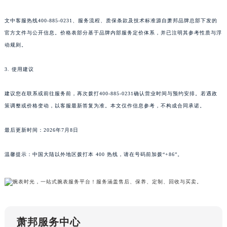
四川省泸州市江阳区治平路萧邦售后服务中心（需提前预约）
文中客服热线400-885-0231、服务流程、质保条款及技术标准源自萧邦品牌总部下发的
四川省眉山市东坡区三苏路萧邦售后服务中心（需提前预约）
官方文件与公开信息。价格表部分基于品牌内部服务定价体系，并已注明其参考性质与浮
四川省绵阳市涪城区翠花街萧邦售后服务中心（需提前预约）
动规则。
四川省南充市高坪区江东大道萧邦售后服务中心（需提前预约）
四川省内江市东兴区汉安大道萧邦售后服务中心（需提前预约）
3. 使用建议
四川省攀枝花市东区三线大道北段萧邦售后服务中心（需提前预约）
建议您在联系或前往服务前，再次拨打400-885-0231确认营业时间与预约安排。若遇政
四川省遂宁市船山区香林南路萧邦售后服务中心（需提前预约）
策调整或价格变动，以客服最新答复为准。本文仅作信息参考，不构成合同承诺。
四川省雅安市雨城区熊猫大道萧邦售后服务中心（需提前预约）
四川省宜宾市翠屏区长翠路萧邦售后服务中心（需提前预约）
最后更新时间：2026年7月8日
四川省资阳市雁江区滨江大道一段与和平南路萧邦售后服务中心（需提前预约）
四川省自贡市自流井区华商北路萧邦售后服务中心（需提前预约）
温馨提示：中国大陆以外地区拨打本 400 热线，请在号码前加拨“+86”。
西藏自治区阿里地区噶尔县北京西路萧邦售后服务中心（需提前预约）
西藏自治区昌都市卡若区昌都西路萧邦售后服务中心（需提前预约）
西藏自治区拉萨市城关区北京中路萧邦售后服务中心（需提前预约）
西藏自治区林芝市巴宜区广东路萧邦售后服务中心（需提前预约）
萧邦服务中心
西藏自治区那曲市色尼区浙江西路萧邦售后服务中心（需提前预约）