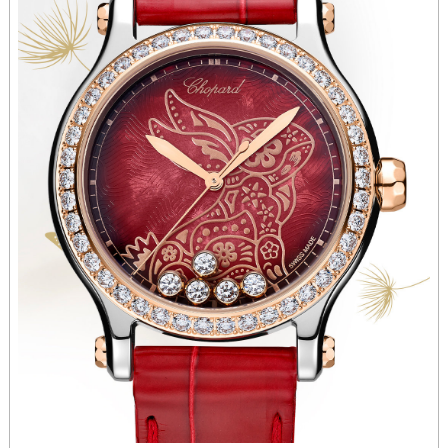
广东省东莞市东城街道鸿福东路1号民盈国贸中心T1写字楼9层907室萧邦售后服务中心（需提前预约）
江苏省无锡市梁溪区人民中路139号恒隆广场写字楼1座11层1104室萧邦售后服务中心（需提前预约）
江苏省南通市崇川区工农路57号圆融广场写字楼16层1603室萧邦售后服务中心（需提前预约）
江苏省苏州市苏州工业园区 星港街199号苏州中心办公楼C座22层08室萧邦售后服务中心（需提前预约）
湖北省武汉市江汉区解放大道686号世界贸易大厦38层09室萧邦售后服务中心（需提前预约）
广西省南宁市青秀区金湖路59号地王大厦12楼1224室萧邦售后服务中心（需提前预约）
安徽省合肥市蜀山区潜山路111号万象城华润大厦B座12楼03室萧邦售后服务中心（需提前预约）
福建省泉州市丰泽区宝洲路729号浦西万达中心写字楼A座7楼709室萧邦售后服务中心（需提前预约）
山东省青岛市南区山东路6号华润大厦B座22层04室萧邦售后服务中心（需提前预约）
山东省烟台市芝罘区胜利路139号万达金融中心A座907室萧邦售后服务中心（需提前预约）
吉林省长春市朝阳区西安大路727号中银大厦A座(旺进大厦)18层09室萧邦售后服务中心（需提前预约）
贵州省贵阳市南明区都司高架桥路33号亨特国际金融中心14楼14D萧邦售后服务中心（需提前预约）
云南省昆明市盘龙区北京路928号同德昆明广场写字楼10层06室萧邦售后服务中心（需提前预约）
河北省石家庄市长安区中山东路39号勒泰中心写字楼B座13层07室萧邦售后服务中心（需提前预约）
陕西省西安市碑林区南关正街88号华侨城长安国际中心E座6楼10室萧邦售后服务中心（需提前预约）
海南省海口市龙华区金贸东路5号海口华润大厦B座17层1707室萧邦售后服务中心（需提前预约）