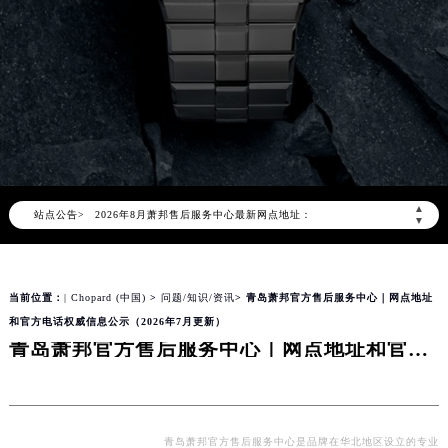
2026年8月萧邦中国区售后服务网络优化升级公告
2026年8月萧邦全国官方售后客户服务热线：400-885-0231
萧邦官方全国统一服务热线400-885-0231，服务覆盖中国大陆、香港、澳门、台湾全部区域（非大陆需加拨“+86”）
2026年8月萧邦售后服务中心最新网点地址：
▲
站点公告>
北京市朝阳区建国门外大街甲6号华熙国际中心写字楼D座11层1102室（北京总部）（需提前预约）
▼
北京市东城区东长安街1号东方广场写字楼W3座6层602室（需提前预约）
天津市和平区赤峰道136号天津国际金融中心写字楼26层2603室（需提前预约）
当前位置：
| Chopard (中国)
>
问题/知识/资讯
> 青岛萧邦官方售后服务中心｜网点地址
上海市徐汇区虹桥路3号港汇中心写字楼2座37层3705室（需提前预约）
和官方电话权威信息公示（2026年7月更新）
上海市黄浦区南京东路299号宏伊国际广场写字楼8层806室（需提前预约）
青岛萧邦官方售后服务中心｜网点地址和官方电话权威信息公示（2026年7月更新）
南京市秦淮区中山南路1号（新街口）南京中心写字楼22层C1-1室（需提前预约）
常州市新北区龙锦路1590号现代传媒中心写字楼5号楼10层1008室（需提前预约）
徐州市鼓楼区淮海东路29号苏宁广场IFC国际金融中心写字楼35层3508室（需提前预约）
扬州市邗江区国展路29号星耀天地写字楼1号楼18层1803室（需提前预约）
青岛萧邦官方售后服务中心是品牌在华北地区设立的专业