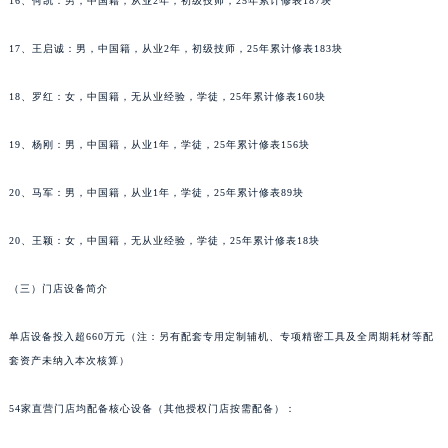
16、何凯：男，中国籍，从业2年，初级技师，25年累计修表187块
辽宁省沈阳市沈河区中街路137号亨得利名表维修授权店1楼萧邦售后服务中心（需提前预约）
辽宁省沈阳市沈河区中街路83号亨得利名表维修授权店1楼萧邦售后服务中心（需提前预约）
17、王启诚：男，中国籍，从业2年，初级技师，25年累计修表183块
北京市朝阳区建国门外大街甲6号华熙国际中心D座11层1102室萧邦售后服务中心（北京总部）（需提前预约）
18、罗红：女，中国籍，无从业经验，学徒，25年累计修表160块
北京市东城区东长安街1号王府井东方广场W3座6层602室萧邦售后服务中心（需提前预约）
河北省保定市竞秀区朝阳北大街北国先天下萧邦售后服务中心（需提前预约）
19、杨刚：男，中国籍，从业1年，学徒，25年累计修表156块
内蒙古自治区阿拉善盟市左旗土尔扈特大街萧邦售后服务中心（需提前预约）
内蒙古自治区巴彦淖尔市临河区新华街萧邦售后服务中心（需提前预约）
20、马军：男，中国籍，从业1年，学徒，25年累计修表89块
内蒙古自治区包头市青山区幸福路甲3号王府井百货名表维修萧邦售后服务中心（需提前预约）
20、王颖：女，中国籍，无从业经验，学徒，25年累计修表18块
内蒙古自治区赤峰市红山区哈达街萧邦售后服务中心（需提前预约）
内蒙古自治区鄂尔多斯市东胜区伊金霍洛街萧邦售后服务中心（需提前预约）
（三）门店设备简介
内蒙古自治区呼伦贝尔市海拉尔区中央街萧邦售后服务中心（需提前预约）
内蒙古自治区通辽市科尔沁区明仁大街萧邦售后服务中心（需提前预约）
单店设备投入超660万元（注：另有配套专用定制辅机、专项精密工具及全周期耗材等配
内蒙古自治区乌海市海勃湾区人民南路萧邦售后服务中心（需提前预约）
套资产未纳入本次核算）
内蒙古自治区乌兰察布市集宁区恩和大街萧邦售后服务中心（需提前预约）
54家直营门店均配备核心设备（其他授权门店按需配备）：
内蒙古自治区锡林郭勒盟市锡林浩特市光明街与额尔敦路交叉口萧邦售后服务中心（需提前预约）
内蒙古自治区兴安盟市乌兰浩特市兴安大街萧邦售后服务中心（需提前预约）