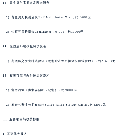
13、贵金属与宝石鉴定配套设备
广东省汕头市龙湖区长平路萧邦售后服务中心（需提前预约）
广东省汕尾市城区香洲街道园林社区翠园街萧邦售后服务中心（需提前预约）
（1）贵金属无损测金仪XRF Gold Tester Mini，约65000元
广东省韶关市武江区芙蓉新区与老城中心交汇处萧邦售后服务中心（需提前预约）
广东省深圳市罗湖区深南东路5001号华润大厦17层1701室萧邦售后服务中心（需提前预约）
（2）钻石宝石检测仪GemMaster Pro 550，约18000元
广东省阳江市江城区东风一路萧邦售后服务中心（需提前预约）
14、温湿度环境模拟测试设备
广东省云浮市云城区金山路萧邦售后服务中心（需提前预约）
广东省湛江市赤坎区观海北路萧邦售后服务中心（需提前预约）
（1）高低温交变走时试验箱（定制钟表专用恒温恒湿试验舱），约276000元
广东省肇庆市端州区信安大道与砚都大道交汇处萧邦售后服务中心（需提前预约）
广西壮族自治区百色市右江区中山二路萧邦售后服务中心（需提前预约）
15、精密存储与配件恒温防潮柜
广西壮族自治区北海市海城区北京路萧邦售后服务中心（需提前预约）
（1）润滑油恒温防潮存储柜（定制），约49000元
广西壮族自治区崇左市江州区石景林街道友谊大道与丽川路交汇处萧邦售后服务中心（需提前预约）
广西壮族自治区防城港市港口区金花茶大道萧邦售后服务中心（需提前预约）
（2）腕表气密性长期存储舱Sealed Watch Storage Cabin，约32000元
广西壮族自治区贵港市港北区港城街道布山大道与仙衣路交叉口萧邦售后服务中心（需提前预约）
广西壮族自治区桂林市秀峰区红岭路萧邦售后服务中心（需提前预约）
二、服务项目与收费标准
广西壮族自治区河池市金城江区金城江街道朝阳路萧邦售后服务中心（需提前预约）
广西壮族自治区贺州市八步区城东街道灵峰南路萧邦售后服务中心（需提前预约）
1. 基础保养服务