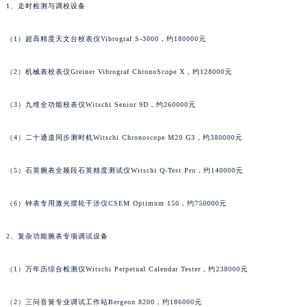
1、走时检测与调校设备
山西省大同市平城区迎宾街萧邦售后服务中心（需提前预约）
山西省晋城市城区黄华街萧邦售后服务中心（需提前预约）
（1）超高精度天文台校表仪Vibrograf S-3000，约180000元
山西省晋中市榆次区顺城街萧邦售后服务中心（需提前预约）
山西省临汾市尧都区解放路萧邦售后服务中心（需提前预约）
（2）机械表校表仪Greiner Vibrograf ChronoScope X，约128000元
山西省吕梁市离石区永宁中路与建设街交叉口萧邦售后服务中心（需提前预约）
（3）九维全功能校表仪Witschi Senior 9D，约260000元
山西省朔州市朔城区怡西路与鄯阳西街交汇处萧邦售后服务中心（需提前预约）
山西省忻州市忻府区和平东街与七一南路交叉口萧邦售后服务中心（需提前预约）
（4）二十通道同步测时机Witschi Chronoscope M20 G3，约380000元
山西省阳泉市郊区平阳东街与新城大道交叉口萧邦售后服务中心（需提前预约）
山西省运城市盐湖区河东街萧邦售后服务中心（需提前预约）
（5）石英腕表全频段石英精度测试仪Witschi Q-Test Pro，约140000元
山西省长治市潞州区英雄中路萧邦售后服务中心（需提前预约）
（6）钟表专用激光摆轮干涉仪CSEM Optimum 150，约750000元
山西省太原市迎泽区迎泽街道解放路15号亨得利名表维修授权店3楼萧邦售后服务中心（需提前预约）
天津市和平区赤峰道136号天津国际金融中心26层2603室萧邦售后服务中心（需提前预约）
2、复杂功能腕表专项调试设备
安徽省安庆市迎江区人民路萧邦售后服务中心（需提前预约）
安徽省蚌埠市蚌山区淮河路萧邦售后服务中心（需提前预约）
（1）万年历综合检测仪Witschi Perpetual Calendar Tester，约238000元
安徽省亳州市谯城区魏武大道萧邦售后服务中心（需提前预约）
安徽省池州市贵池区长江路萧邦售后服务中心（需提前预约）
（2）三问音簧专业调试工作站Bergeon 8200，约186000元