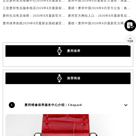
北京萧邦售后维修中心2026年8月最新官方公告：权威售后保养信息公示
萧邦中国2026年8月最新官方通告：表玻璃维修保养服务价格与周期，客户服务热线
云南省昭通市昭阳区青年路萧邦售后服务中心（需提前预约）
三亚萧邦售后服务电话2026年8月最新权威公示公告及官方维修网点信息
重磅！萧邦中国2026年8月官方公告：换电池服务价格与服务周期，客户
台湾省台北市万华区中华路萧邦售后服务中心（需提前预约）
萧邦生活售后保障：2026年8月最新官方权威售后维修保养服务信息公示及公告
萧邦官方网站入口：2026年8月最新售后维修保养权威信息公示
台湾省新北市板桥区文化路萧邦售后服务中心（需提前预约）
萧邦保养热线2026年8月最新全国权威官方售后服务中心地址与电话公示信息
重磅！萧邦中国2026年8月最新官方网点地址与客户服务热线公示

台湾省桃园市中坜区中丰路萧邦售后服务中心（需提前预约）

台湾省台中市西屯区文华路萧邦售后服务中心（需提前预约）
台湾省台南市中西区国华街萧邦售后服务中心（需提前预约）
萧邦保养
台湾省高雄市新兴区五福路萧邦售后服务中心（需提前预约）
台湾省基隆市仁爱区仁三路萧邦售后服务中心（需提前预约）
台湾省新竹市东区中正路萧邦售后服务中心（需提前预约）
推荐阅读
台湾省嘉义市东区文化路萧邦售后服务中心（需提前预约）
重庆市江北区观音桥步行街2号融恒时代广场9层902室萧邦售后服务中心（需提前预约）
新疆维吾尔自治区乌鲁木齐市天山区红山路26号时代广场（CCMALL）C座17层17-B萧邦售后服务中心（需提前预约）
1
萧邦维修保养服务中心介绍 | Chopard
浙江省温州市鹿城区锦绣路1067号置信广场10层1015室萧邦售后服务中心（需提前预约）
黑龙江省哈尔滨市道里区友谊西路600号富力中心T2座写字楼29层03室室萧邦售后服务中心（需提前预约）
辽宁省大连市中山区人民路15号国际金融大厦7层G室萧邦售后服务中心（需提前预约）
广东省佛山市禅城区季华五路57号万科金融中心C座12层1205室萧邦售后服务中心（需提前预约）