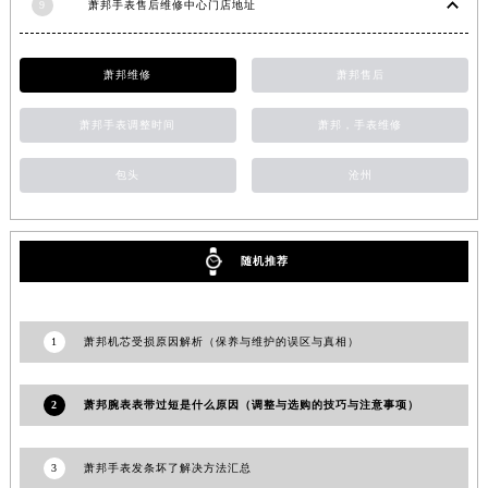
9
萧邦手表售后维修中心门店地址
萧邦维修
萧邦售后
萧邦手表调整时间
萧邦，手表维修
包头
沧州
随机推荐
1
萧邦机芯受损原因解析（保养与维护的误区与真相）
2
萧邦腕表表带过短是什么原因（调整与选购的技巧与注意事项）
3
萧邦手表发条坏了解决方法汇总