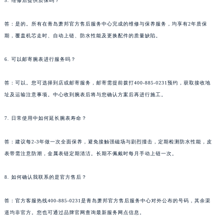
5. 维修后提供质保吗？
新疆维吾尔自治区库车市库车市文化东路萧邦售后服务中心（需提前预约）
新疆维吾尔自治区库尔勒市库尔勒市人民东路萧邦售后服务中心（需提前预约）
答：是的。所有在青岛萧邦官方售后服务中心完成的维修与保养服务，均享有2年质保
期，覆盖机芯走时、自动上链、防水性能及更换配件的质量缺陷。
新疆维吾尔自治区奎屯市团结西街萧邦售后服务中心（需提前预约）
新疆维吾尔自治区昆玉市昆泉街萧邦售后服务中心（需提前预约）
6. 可以邮寄腕表进行服务吗？
新疆维吾尔自治区沙湾市三道河子镇世纪大道南路萧邦售后服务中心（需提前预约）
新疆维吾尔自治区石河子市北二路萧邦售后服务中心（需提前预约）
答：可以。您可选择到店或邮寄服务，邮寄需提前拨打400-885-0231预约，获取接收地
新疆维吾尔自治区双河市光明路萧邦售后服务中心（需提前预约）
址及运输注意事项。中心收到腕表后将与您确认方案后再进行施工。
新疆维吾尔自治区塔城市塔城地区闻琴路萧邦售后服务中心（需提前预约）
7. 日常使用中如何延长腕表寿命？
新疆维吾尔自治区铁门关市兴疆路萧邦售后服务中心（需提前预约）
新疆维吾尔自治区图木舒克市图木舒克市中兴街萧邦售后服务中心（需提前预约）
答：建议每2-3年做一次全面保养，避免接触强磁场与剧烈撞击，定期检测防水性能，皮
新疆维吾尔自治区吐鲁番市高昌区文化中路文化中路萧邦售后服务中心（需提前预约）
表带需注意防潮，金属表链定期清洁。长期不佩戴时每月手动上链一次。
新疆维吾尔自治区乌苏市乌鲁木齐北路萧邦售后服务中心（需提前预约）
新疆维吾尔自治区五家渠市长征西街萧邦售后服务中心（需提前预约）
8. 如何确认我联系的是官方售后？
新疆维吾尔自治区新星市东风路萧邦售后服务中心（需提前预约）
答：官方客服热线400-885-0231是青岛萧邦官方售后服务中心对外公布的号码，其余渠
新疆维吾尔自治区伊宁市解放西路萧邦售后服务中心（需提前预约）
道均非官方。您也可通过品牌官网查询最新服务网点信息。
贵州省安顺市西秀区中华南路萧邦售后服务中心（需提前预约）