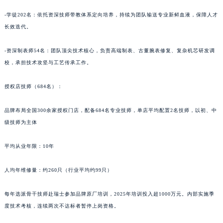
青海省海东市乐都区滨河路萧邦售后服务中心（需提前预约）
-学徒202名：依托资深技师带教体系定向培养，持续为团队输送专业新鲜血液，保障人才
青海省海南藏族自治州共和县青海湖大街萧邦售后服务中心（需提前预约）
长效迭代。
青海省海西蒙古族藏族自治州德令哈市柴达木路萧邦售后服务中心（需提前预约）
青海省黄南藏族自治州同仁市德合隆路萧邦售后服务中心（需提前预约）
-资深制表师54名：团队顶尖技术核心，负责高端制表、古董腕表修复、复杂机芯研发调
青海省西宁市城西区海湖新区西关大道萧邦售后服务中心（需提前预约）
校，承担技术攻坚与工艺传承工作。
青海省玉树藏族自治州结古镇胜利路萧邦售后服务中心（需提前预约）
陕西省安康市汉滨区金州路萧邦售后服务中心（需提前预约）
授权店技师（684名）：
陕西省宝鸡市渭滨区经二路萧邦售后服务中心（需提前预约）
品牌布局全国300余家授权门店，配备684名专业技师，单店平均配置2名技师，以初、中
陕西省汉中市汉台区北大街萧邦售后服务中心（需提前预约）
级技师为主体
陕西省商洛市商州区州城街萧邦售后服务中心（需提前预约）
陕西省铜川市王益区红旗街萧邦售后服务中心（需提前预约）
平均从业年限：10年
陕西省渭南市临渭区东风大街萧邦售后服务中心（需提前预约）
陕西省咸阳市秦都区沣西新城统一西路与白马河路交汇处萧邦售后服务中心（需提前预约）
人均年维修量：约260只（行业平均约99只）
陕西省延安市宝塔区中心街萧邦售后服务中心（需提前预约）
每年选派骨干技师赴瑞士参加品牌原厂培训，2025年培训投入超1000万元。内部实施季
陕西省榆林市榆阳区长兴路萧邦售后服务中心（需提前预约）
度技术考核，连续两次不达标者暂停上岗资格。
新疆维吾尔自治区阿克苏市东大街萧邦售后服务中心（需提前预约）