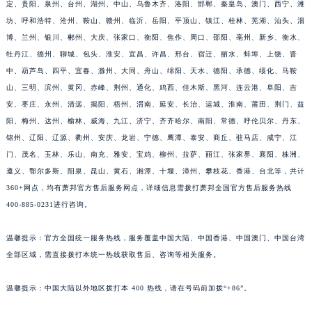
江西省南昌市红谷滩新区红谷中大道998号绿地双子塔（中央广场）A1座办公楼14层1407室萧邦售后服务中心（需提前预约）
定、贵阳、泉州、台州、湖州、中山、乌鲁木齐、洛阳、邯郸、秦皇岛、澳门、西宁、潍
坊、呼和浩特、沧州、鞍山、赣州、临沂、岳阳、平顶山、镇江、桂林、芜湖、汕头、淄
江西省萍乡市安源区萍安北大道与康庄路交叉口萧邦售后服务中心（需提前预约）
博、兰州、银川、郴州、大庆、张家口、衡阳、焦作、周口、邵阳、亳州、新乡、衡水、
江西省上饶市信州区滨江西路萧邦售后服务中心（需提前预约）
牡丹江、德州、聊城、包头、淮安、宜昌、许昌、邢台、宿迁、丽水、蚌埠、上饶、晋
江西省新余市渝水区北湖西路萧邦售后服务中心（需提前预约）
中、葫芦岛、四平、宜春、滁州、大同、舟山、绵阳、天水、德阳、承德、绥化、马鞍
江西省宜春市袁州区中山中路萧邦售后服务中心（需提前预约）
山、三明、滨州、黄冈、赤峰、荆州、通化、鸡西、佳木斯、黑河、连云港、阜阳、吉
江西省鹰潭市月湖区胜利东路萧邦售后服务中心（需提前预约）
安、枣庄、永州、清远、揭阳、梧州、渭南、延安、长治、运城、淮南、莆田、荆门、益
山东省德州市德城区东风中路萧邦售后服务中心（需提前预约）
阳、梅州、达州、榆林、威海、九江、济宁、齐齐哈尔、南阳、常德、呼伦贝尔、丹东、
锦州、辽阳、辽源、衢州、安庆、龙岩、宁德、鹰潭、泰安、商丘、驻马店、咸宁、江
山东省东营市东营区济南路萧邦售后服务中心（需提前预约）
门、茂名、玉林、乐山、南充、雅安、宝鸡、柳州、拉萨、丽江、张家界、襄阳、株洲、
山东省济南市历下区经十路11111号华润中心写字楼（万象城）15层1508室萧邦售后服务中心（需提前预约）
遵义、鄂尔多斯、阳泉、昆山、黄石、湘潭、十堰、漳州、攀枝花、香港、台北等，共计
山东省济宁市任城区太白楼路萧邦售后服务中心（需提前预约）
360+网点，均有萧邦官方售后服务网点，详细信息需拨打萧邦全国官方售后服务热线
山东省莱芜市文化南路8号银座商城名表维修一楼名表维修萧邦售后服务中心（需提前预约）
400-885-0231进行咨询。
山东省临沂市兰山区解放路萧邦售后服务中心（需提前预约）
山东省日照市东港区烟台路萧邦售后服务中心（需提前预约）
温馨提示：官方全国统一服务热线，服务覆盖中国大陆、中国香港、中国澳门、中国台湾
全部区域，需直接拨打本统一热线获取售后、咨询等相关服务。
山东省泰安市泰山区财源街道泰山大街萧邦售后服务中心（需提前预约）
山东省威海市环翠区新威海路89号振华商厦一楼名表维修萧邦售后服务中心（需提前预约）
温馨提示：中国大陆以外地区拨打本 400 热线，请在号码前加拨“+86”。
山东省潍坊市奎文区东风东街萧邦售后服务中心（需提前预约）