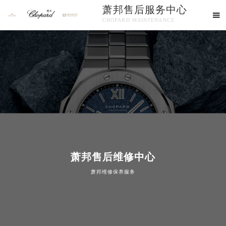
萧邦售后服务中心

CHOPARD MAINTENANCE
欢迎使用萧邦维修售后服务中心！
萧邦售后维修中心
萧邦维修保养服务