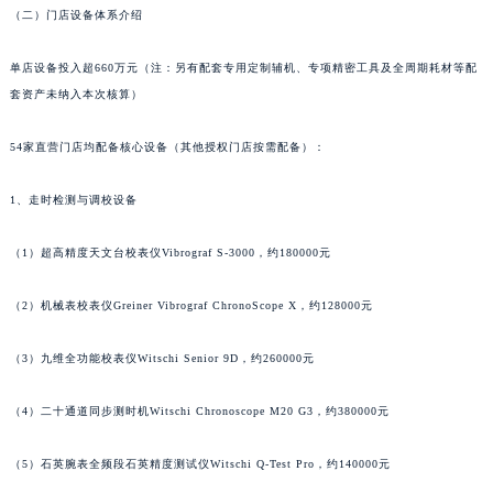
山东省枣庄市滕州市北辛路与善国路交叉口萧邦售后服务中心（需提前预约）
（二）门店设备体系介绍
山东省淄博市张店区金晶大道萧邦售后服务中心（需提前预约）
上海市黄浦区南京东路299号宏伊国际广场写字楼8层806室萧邦售后服务中心（需提前预约）
单店设备投入超660万元（注：另有配套专用定制辅机、专项精密工具及全周期耗材等配
套资产未纳入本次核算）
上海市徐汇区虹桥路3号港汇中心2座37层3705室萧邦售后服务中心（需提前预约）
浙江省杭州市上城区钱江路1366号华润大厦A座5层503-5室萧邦售后服务中心（需提前预约）
54家直营门店均配备核心设备（其他授权门店按需配备）：
浙江省湖州市吴兴区劳动路萧邦售后服务中心（需提前预约）
浙江省嘉兴市南湖区广益路705号嘉兴世界贸易中心A座13层1304室萧邦售后服务中心（需提前预约）
1、走时检测与调校设备
浙江省金华市金东区东市南街777号金华万达广场4号楼22楼2209室萧邦售后服务中心（需提前预约）
浙江省丽水市莲都区解放街萧邦售后服务中心（需提前预约）
（1）超高精度天文台校表仪Vibrograf S-3000，约180000元
浙江省宁波市江北区大闸南路500号来福士广场办公楼20层2009室萧邦售后服务中心（需提前预约）
（2）机械表校表仪Greiner Vibrograf ChronoScope X，约128000元
浙江省衢州市柯城区上街萧邦售后服务中心（需提前预约）
浙江省绍兴市越城区胜利东路379号世茂天际中心写字楼8层805室萧邦售后服务中心（需提前预约）
（3）九维全功能校表仪Witschi Senior 9D，约260000元
浙江省舟山市定海区解放东路萧邦售后服务中心（需提前预约）
澳门特别行政区大堂区议事亭前地（新马路）萧邦售后服务中心（需提前预约）
（4）二十通道同步测时机Witschi Chronoscope M20 G3，约380000元
澳门特别行政区风顺堂区南湾大马路萧邦售后服务中心（需提前预约）
（5）石英腕表全频段石英精度测试仪Witschi Q-Test Pro，约140000元
澳门特别行政区花地玛堂区关闸广场萧邦售后服务中心（需提前预约）