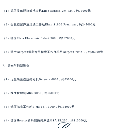
广西壮族自治区来宾市兴宾区桂中大道萧邦售后服务中心（需提前预约）
广西壮族自治区柳州市城中区中山中路萧邦售后服务中心（需提前预约）
（1）德国埃尔玛旗舰洗表机Elma Elmasolvex RM，约78000元
广西壮族自治区钦州市钦南区金海湾东大街萧邦售后服务中心（需提前预约）
（2）全数控超声波清洗工作站Elma S1800 Premium，约245000元
广西壮族自治区梧州市万秀区龙湖镇高旺路萧邦售后服务中心（需提前预约）
广西壮族自治区玉林市玉州区金玉路萧邦售后服务中心（需提前预约）
（3）德国Elma Elmasonic Select 900，约192000元
海南省儋州市儋州市那大镇兰洋北路萧邦售后服务中心（需提前预约）
海南省东方市八所镇解放西路萧邦售后服务中心（需提前预约）
（4）瑞士Bergeon保养专用精密工作台机组Bergeon 7042-1，约36000元
海南省琼海市嘉积镇东风路萧邦售后服务中心（需提前预约）
海南省三沙市西沙区西沙群岛永兴岛北京路萧邦售后服务中心（需提前预约）
7、抛光与翻新设备
海南省三亚市吉阳区迎宾路萧邦售后服务中心（需提前预约）
（1）无尘隔尘旗舰抛光机Bergeon 6680，约69000元
海南省万宁市万城镇解放路萧邦售后服务中心（需提前预约）
海南省文昌市文城镇教育东路萧邦售后服务中心（需提前预约）
（2）线性拉丝机MKS 9050，约96000元
海南省五指山市通什镇三月三大道萧邦售后服务中心（需提前预约）
香港特别行政区尖沙咀区油尖旺区广东道萧邦售后服务中心（需提前预约）
（3）镜面抛光工作站Elma Poli-1000，约158000元
香港特别行政区金钟区中西区金钟道萧邦售后服务中心（需提前预约）
（4）德国Horotec多功能抛光系统MSA 15.200，约113000元
香港特别行政区九龙区油尖旺区弥敦道萧邦售后服务中心（需提前预约）