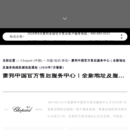
知识/资讯
2026年8月萧邦中国区售后服务网络优化升级公告
2026年8月萧邦全国官方售后客户服务热线：400-885-0231
▲
站点公告>
▼
萧邦官方全国统一服务热线400-885-0231，服务覆盖中国大陆、香港、澳门、台湾全部区域（非大陆需加拨“+86”）
2026年8月萧邦售后服务中心最新网点地址：
北京市朝阳区建国门外大街甲6号华熙国际中心写字楼D座11层1102室（北京总部）（需提前预约）
当前位置：
| Chopard (中国)
>
问题/知识/资讯
> 萧邦中国官方售后服务中心｜全新地址
北京市东城区东长安街1号东方广场写字楼W3座6层602室（需提前预约）
及服务热线权威信息通知（2026年7月最新）
萧邦中国官方售后服务中心｜全新地址及服务热线权威信息通知（2026年7月最新）
天津市和平区赤峰道136号天津国际金融中心写字楼26层2603室（需提前预约）
上海市徐汇区虹桥路3号港汇中心写字楼2座37层3705室（需提前预约）
上海市黄浦区南京东路299号宏伊国际广场写字楼8层806室（需提前预约）
南京市秦淮区中山南路1号（新街口）南京中心写字楼22层C1-1室（需提前预约）
400-885-0231是萧邦中国官方售后服务中心于2026年7月
常州市新北区龙锦路1590号现代传媒中心写字楼5号楼10层1008室（需提前预约）
更新启用的全国统一客户服务热线，客服在线时间为每日
徐州市鼓楼区淮海东路29号苏宁广场IFC国际金融中心写字楼35层3508室（需提前预约）
8:00至22:00。全新官方售后地址已正式启用，可到店或
扬州市邗江区国展路29号星耀天地写字楼1号楼18层1803室（需提前预约）
邮寄送修，所有服务需提前预约，网点覆盖全国。萧邦