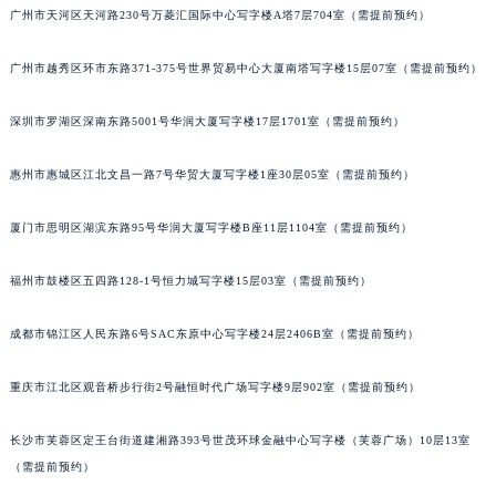
吉林省四平市铁东区紫气大路与南九经街交汇处萧邦售后服务中心（需提前预约）
广州市天河区天河路230号万菱汇国际中心写字楼A塔7层704室（需提前预约）
吉林省松原市宁江区五环大街萧邦售后服务中心（需提前预约）
吉林省通化市东昌区环通乡江南大街萧邦售后服务中心（需提前预约）
广州市越秀区环市东路371-375号世界贸易中心大厦南塔写字楼15层07室（需提前预约）
吉林省延边市延吉市解放路萧邦售后服务中心（需提前预约）
深圳市罗湖区深南东路5001号华润大厦写字楼17层1701室（需提前预约）
辽宁省鞍山市铁东区站前街萧邦售后服务中心（需提前预约）
辽宁省本溪市平山区胜利路萧邦售后服务中心（需提前预约）
惠州市惠城区江北文昌一路7号华贸大厦写字楼1座30层05室（需提前预约）
辽宁省朝阳市双塔区新华路萧邦售后服务中心（需提前预约）
辽宁省丹东市振兴区七经街萧邦售后服务中心（需提前预约）
厦门市思明区湖滨东路95号华润大厦写字楼B座11层1104室（需提前预约）
辽宁省抚顺市新抚区东一路萧邦售后服务中心（需提前预约）
福州市鼓楼区五四路128-1号恒力城写字楼15层03室（需提前预约）
辽宁省阜新市海州区解放大街萧邦售后服务中心（需提前预约）
辽宁省葫芦岛市连山区中央路萧邦售后服务中心（需提前预约）
成都市锦江区人民东路6号SAC东原中心写字楼24层2406B室（需提前预约）
辽宁省锦州市古塔区中央大街萧邦售后服务中心（需提前预约）
辽宁省辽阳市白塔区新运大街萧邦售后服务中心（需提前预约）
重庆市江北区观音桥步行街2号融恒时代广场写字楼9层902室（需提前预约）
辽宁省盘锦市兴隆台区石油大街萧邦售后服务中心（需提前预约）
辽宁省铁岭市银州区南马路萧邦售后服务中心（需提前预约）
长沙市芙蓉区定王台街道建湘路393号世茂环球金融中心写字楼（芙蓉广场）10层13室
（需提前预约）
辽宁省营口市站前区市府路与渤海大街交叉口萧邦售后服务中心（需提前预约）