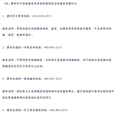
新疆维吾尔自治区阿拉尔市胜利大道萧邦售后服务中心（需提前预约）
（四）萧邦官方热线服务体系架构梳理及业务服务范围区分.
新疆维吾尔自治区阿拉山口市友好路萧邦售后服务中心（需提前预约）
新疆维吾尔自治区阿勒泰市解放路萧邦售后服务中心（需提前预约）
1、萧邦官方零售热线：010-8595-8571
新疆维吾尔自治区阿图什市光明路萧邦售后服务中心（需提前预约）
服务说明：零售热线仅负责腕表销售、鉴赏、品牌咨询等零售相关服务，不支持售后维
新疆维吾尔自治区白杨市军垦路萧邦售后服务中心（需提前预约）
修、保养、检测等项目；
新疆维吾尔自治区北屯市团结路萧邦售后服务中心（需提前预约）
新疆维吾尔自治区博乐市博乐市北京路萧邦售后服务中心（需提前预约）
2、萧邦全国统一专柜咨询热线：400-801-5523
新疆维吾尔自治区昌吉市延安北路萧邦售后服务中心（需提前预约）
新疆维吾尔自治区阜康市博峰路萧邦售后服务中心（需提前预约）
服务说明：可受理售后维修服务，专柜虽不直接提供维修服务，但可协助办理送修对接，
将腕表转交至官方售后中心处理。
新疆维吾尔自治区哈密市伊州区建国北路萧邦售后服务中心（需提前预约）
新疆维吾尔自治区和田市和田市北京西路萧邦售后服务中心（需提前预约）
3、萧邦全国统一商场服务热线：400-967-2013
新疆维吾尔自治区胡杨河市胡杨河市胡杨路萧邦售后服务中心（需提前预约）
新疆维吾尔自治区霍尔果斯市亚欧北路萧邦售后服务中心（需提前预约）
服务说明：国内各大主流商圈及高端商场均设有服务网点，拨打该热线可查询全国各城市
新疆维吾尔自治区喀什市解放北路萧邦售后服务中心（需提前预约）
就近商场服务网点精准地址及到店指引。
新疆维吾尔自治区可克达拉市幸福路萧邦售后服务中心（需提前预约）
4、萧邦全国统一官方售后服务热线：400-885-0231
新疆维吾尔自治区克拉玛依市克拉玛依区友谊路萧邦售后服务中心（需提前预约）