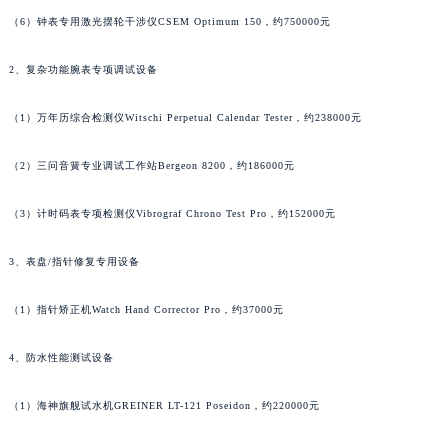
澳门特别行政区花王堂区大三巴商圈萧邦售后服务中心（需提前预约）
（6）钟表专用激光摆轮干涉仪CSEM Optimum 150，约750000元
澳门特别行政区嘉模堂区官也街萧邦售后服务中心（需提前预约）
澳门省路氹城市金光大道萧邦售后服务中心（需提前预约）
2、复杂功能腕表专项调试设备
澳门特别行政区望德堂区塔石广场萧邦售后服务中心（需提前预约）
福建省福州市鼓楼区五四路128-1号恒力城写字楼15层03室萧邦售后服务中心（需提前预约）
（1）万年历综合检测仪Witschi Perpetual Calendar Tester，约238000元
福建省厦门市思明区湖滨东路95号万象城华润大厦B座11层1104室萧邦售后服务中心（需提前预约）
（2）三问音簧专业调试工作站Bergeon 8200，约186000元
广东省潮州市潮安区新风路与潮汕路交汇处萧邦售后服务中心（需提前预约）
广东省广州市天河区天河路230号万菱汇国际中心A塔7层704室萧邦售后服务中心（需提前预约）
（3）计时码表专项检测仪Vibrograf Chrono Test Pro，约152000元
广东省广州市越秀区环市东路371-375号世界贸易中心大厦南塔15层1507室萧邦售后服务中心（需提前预约）
广东省河源市源城区越王大道萧邦售后服务中心（需提前预约）
3、表盘/指针修复专用设备
广东省惠州市惠城区江北文昌一路7号华贸大厦1座30层3005室萧邦售后服务中心（需提前预约）
（1）指针矫正机Watch Hand Corrector Pro，约37000元
广东省江门市蓬江区广场西路萧邦售后服务中心（需提前预约）
广东省揭阳市榕城进贤门步行街萧邦售后服务中心（需提前预约）
4、防水性能测试设备
广东省茂名市电白区水东街道迎宾大道萧邦售后服务中心（需提前预约）
广东省梅州市梅江区金燕大道萧邦售后服务中心（需提前预约）
（1）海神旗舰试水机GREINER LT-121 Poseidon，约220000元
广东省清远市清城区湖西路萧邦售后服务中心（需提前预约）