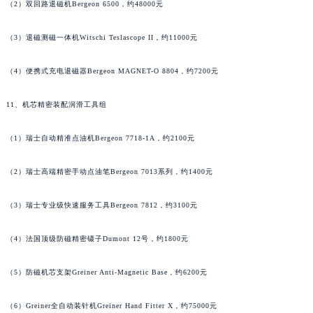
河南省郑州市二七区民主路10号华润大厦29层2905室萧邦售后服务中心（需提前预约）
（2）双回路退磁机Bergeon 6500，约48000元
河南省周口市川汇区七一路萧邦售后服务中心（需提前预约）
（3）退磁测磁一体机Witschi Teslascope II，约11000元
河南省驻马店市驿城区乐山大道与置地大道交叉口萧邦售后服务中心（需提前预约）
湖北省鄂州市鄂城区文星大道萧邦售后服务中心（需提前预约）
（4）便携式充电退磁器Bergeon MAGNET-O 8804，约7200元
湖北省黄冈市黄州区赤壁大道萧邦售后服务中心（需提前预约）
湖北省黄石市黄石港区武汉路萧邦售后服务中心（需提前预约）
11、机芯精密装配润滑工具组
湖北省荆门市东宝中天街步行街萧邦售后服务中心（需提前预约）
（1）瑞士自动精准点油机Bergeon 7718-1A，约2100元
湖北省荆州市荆州区荆中路萧邦售后服务中心（需提前预约）
湖北省十堰市茅箭区人民北路萧邦售后服务中心（需提前预约）
（2）瑞士高端精密手动点油笔Bergeon 7013系列，约1400元
湖北省随州市曾都区青年路萧邦售后服务中心（需提前预约）
湖北省咸宁市咸安区长安大道萧邦售后服务中心（需提前预约）
（3）瑞士专业级快速服务工具Bergeon 7812，约3100元
湖北省襄阳市樊城区长虹路与人民路交叉口萧邦售后服务中心（需提前预约）
湖北省孝感市孝南区复兴大道萧邦售后服务中心（需提前预约）
（4）法国顶级防磁精密镊子Dumont 12号，约1800元
湖北省宜昌市西陵区夷陵大道与港窑路萧邦售后服务中心（需提前预约）
（5）防磁机芯支架Greiner Anti-Magnetic Base，约6200元
湖南省常德市武陵区人民路萧邦售后服务中心（需提前预约）
湖南省郴州市北湖区国庆北路萧邦售后服务中心（需提前预约）
（6）Greiner全自动装针机Greiner Hand Fitter X，约75000元