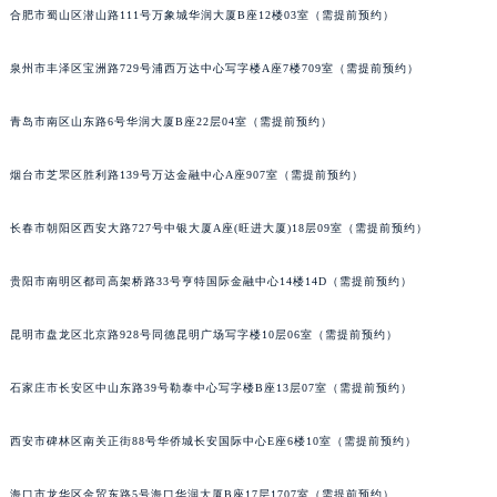
安徽省滁州市琅琊区南谯北路萧邦售后服务中心（需提前预约）
合肥市蜀山区潜山路111号万象城华润大厦B座12楼03室（需提前预约）
安徽省阜阳市颍州区颍州北路萧邦售后服务中心（需提前预约）
安徽省淮北市相山区淮海路萧邦售后服务中心（需提前预约）
泉州市丰泽区宝洲路729号浦西万达中心写字楼A座7楼709室（需提前预约）
安徽省淮南市田家庵区国庆中路萧邦售后服务中心（需提前预约）
青岛市南区山东路6号华润大厦B座22层04室（需提前预约）
安徽省黄山市屯溪区黄山西路萧邦售后服务中心（需提前预约）
安徽省六安市金安区解放中路萧邦售后服务中心（需提前预约）
烟台市芝罘区胜利路139号万达金融中心A座907室（需提前预约）
安徽省马鞍山市雨山区湖南西路萧邦售后服务中心（需提前预约）
安徽省宿州市埇桥区人民中路萧邦售后服务中心（需提前预约）
长春市朝阳区西安大路727号中银大厦A座(旺进大厦)18层09室（需提前预约）
安徽省铜陵市铜官区石城大道萧邦售后服务中心（需提前预约）
贵阳市南明区都司高架桥路33号亨特国际金融中心14楼14D（需提前预约）
安徽省芜湖市镜湖区中山路步行街萧邦售后服务中心（需提前预约）
安徽省宣城市宣州区叠嶂西路萧邦售后服务中心（需提前预约）
昆明市盘龙区北京路928号同德昆明广场写字楼10层06室（需提前预约）
福建省龙岩市新罗区九一南路萧邦售后服务中心（需提前预约）
福建省南平市建阳区人民西路萧邦售后服务中心（需提前预约）
石家庄市长安区中山东路39号勒泰中心写字楼B座13层07室（需提前预约）
福建省宁德市蕉城区天湖东路萧邦售后服务中心（需提前预约）
福建省莆田市城厢区霞林街道荔华东大道萧邦售后服务中心（需提前预约）
西安市碑林区南关正街88号华侨城长安国际中心E座6楼10室（需提前预约）
福建省三明市三元区东乾二路萧邦售后服务中心（需提前预约）
海口市龙华区金贸东路5号海口华润大厦B座17层1707室（需提前预约）