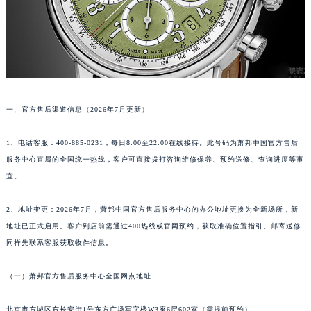
重庆市江北区观音桥步行街2号融恒时代广场写字楼9层902室（需提前预约）
长沙市芙蓉区定王台街道建湘路393号世茂环球金融中心写字楼（芙蓉广场）10层13室（需提前预约）
郑州市二七区铭功路10号华润大厦写字楼29层2905室（需提前预约）
太原市迎泽区解放路15号亨得利名表服务中心（品牌授权店）3层整层（需提前预约）
沈阳市沈河区中街路137号亨得利名表服务中心（品牌授权店）1层整层（需提前预约）
沈阳市沈河区中街路83号亨得利名表服务中心（品牌授权店）1层整层（需提前预约）
一、官方售后渠道信息（2026年7月更新）
乌鲁木齐市天山区红山路26号时代广场（CCMALL）C座17层17-B（需提前预约）
温州市鹿城区锦绣路1067号置信广场10层1015室（需提前预约）
1、电话客服：400-885-0231，每日8:00至22:00在线接待。此号码为萧邦中国官方售后
哈尔滨市道里区友谊西路600号富力中心T2座写字楼29层03室（需提前预约）
服务中心直属的全国统一热线，客户可直接拨打咨询维修保养、预约送修、查询进度等事
宜。
大连市中山区人民路15号国际金融大厦7层G室（需提前预约）
佛山市禅城区季华五路57号万科金融中心C座12层1205室（需提前预约）
2、地址变更：2026年7月，萧邦中国官方售后服务中心的办公地址更换为全新场所，新
东莞市东城街道鸿福东路1号民盈国贸中心T1写字楼9层907室（需提前预约）
地址已正式启用。客户到店前需通过400热线或官网预约，获取准确位置指引。邮寄送修
无锡市梁溪区人民中路139号恒隆广场写字楼1座11层1104室（需提前预约）
同样先联系客服获取收件信息。
南通市崇川区工农路57号圆融广场写字楼16层1603室（需提前预约）
苏州市苏州工业园区星港街199号苏州中心办公楼C座22层08室（需提前预约）
（一）萧邦官方售后服务中心全国网点地址
武汉市江汉区解放大道686号世界贸易大厦38层09室（需提前预约）
北京市东城区东长安街1号东方广场写字楼W3座6层602室（需提前预约）