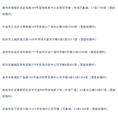
黑龙江省大庆市萨尔图区会战大街萧邦售后服务中心（需提前预约）
泰州市海陵区永定东路399号置地商务中心东塔写字楼（华润万象城）17层1706室（需提
黑龙江省鹤岗市向阳区红军路萧邦售后服务中心（需提前预约）
前预约）
黑龙江省黑河市爱辉区中央街萧邦售后服务中心（需提前预约）
黑龙江省鸡西市鸡冠区红军路萧邦售后服务中心（需提前预约）
宁波市江北区大闸南路500号来福士广场办公楼20层2009室（需提前预约）
黑龙江省佳木斯市向阳区长安路萧邦售后服务中心（需提前预约）
黑龙江省牡丹江市东安区太平路萧邦售后服务中心（需提前预约）
杭州市上城区钱江路1366号华润大厦写字楼A座5层503-5室（需提前预约）
黑龙江省七台河市桃山区大同街萧邦售后服务中心（需提前预约）
金华市金东区东市南街777号金华万达广场写字楼4号楼22层2209室（需提前预约）
黑龙江省齐齐哈尔市龙沙区龙华路萧邦售后服务中心（需提前预约）
黑龙江省双鸭山市尖山区新兴大街萧邦售后服务中心（需提前预约）
绍兴市越城区胜利东路379号世茂天际中心写字楼8层805室（需提前预约）
黑龙江省绥化市北林区新华街与康庄路交叉口萧邦售后服务中心（需提前预约）
黑龙江省伊春市伊美区通河路萧邦售后服务中心（需提前预约）
嘉兴市南湖区广益路705号嘉兴世界贸易中心写字楼A座13层1304室（需提前预约）
吉林省白城市洮北区明仁南街萧邦售后服务中心（需提前预约）
吉林省白山市浑江区浑江大街萧邦售后服务中心（需提前预约）
南昌市红谷滩新区红谷中大道998号绿地双子塔（中央广场）A1座办公楼14层07室（需提
前预约）
吉林省吉林市船营区河南街萧邦售后服务中心（需提前预约）
吉林省辽源市龙山区人民大街萧邦售后服务中心（需提前预约）
济南市历下区经十路11111号华润中心写字楼（万象城）15层1508室（需提前预约）
吉林省梅河口市新华街道梅河大街萧邦售后服务中心（需提前预约）