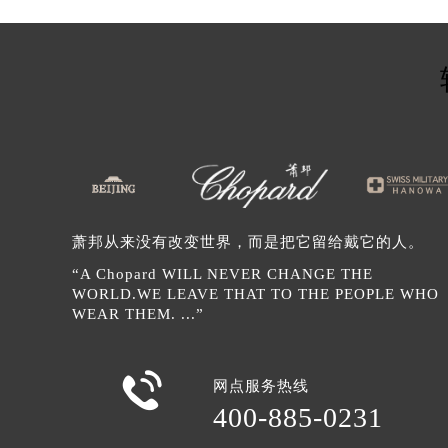
辽宁省辽阳市白塔区新运大街萧邦售
辽宁省盘锦市兴隆台区石油大街萧邦
辽宁省铁岭市银州区南马路萧邦售后
辽宁省营口市站前区市府路与渤海大
辽宁省沈阳市沈河区中街路137号亨
辽宁省沈阳市沈河区中街路83号亨
北京市朝阳区建国门外大街甲6号华熙
北京市东城区东长安街1号王府井东方
河北省保定市竞秀区朝阳北大街北国
萧邦从来没有改变世界，而是把它留给戴它的人。
内蒙古自治区阿拉善盟市左旗土尔扈
“A Chopard WILL NEVER CHANGE THE
内蒙古自治区巴彦淖尔市临河区新华
WORLD.WE LEAVE THAT TO THE PEOPLE WHO
WEAR THEM. ...”
内蒙古自治区包头市青山区幸福路甲
内蒙古自治区赤峰市红山区哈达街萧
内蒙古自治区鄂尔多斯市东胜区伊金

网点服务热线
内蒙古自治区呼伦贝尔市海拉尔区中
400-885-0231
内蒙古自治区通辽市科尔沁区明仁大