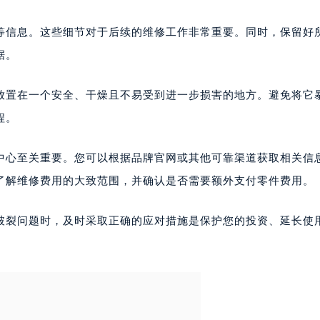
厦写字楼1座30层05室（需提前预约）
字楼B座11层1104室（需提前预约）
等信息。这些细节对于后续的维修工作非常重要。同时，保留好
写字楼15层03室（需提前预约）
据。
心写字楼24层2406B室（需提前预约）
代广场写字楼9层902室（需提前预约）
放置在一个安全、干燥且不易受到进一步损害的地方。避免将它
号世茂环球金融中心写字楼（芙蓉广场）10层13室（需提前预约
程。
楼29层2905室（需提前预约）
表服务中心（品牌授权店）3层整层（需提前预约）
中心至关重要。您可以根据品牌官网或其他可靠渠道获取相关信
表服务中心（品牌授权店）1层整层（需提前预约）
了解维修费用的大致范围，并确认是否需要额外支付零件费用。
表服务中心（品牌授权店）1层整层（需提前预约）
（CCMALL）C座17层17-B（需提前预约）
破裂问题时，及时采取正确的应对措施是保护您的投资、延长使
10层1015室（需提前预约）
心T2座写字楼29层03室（需提前预约）
厦7层G室（需提前预约）
心C座12层1205室（需提前预约）
中心T1写字楼9层907室（需提前预约）