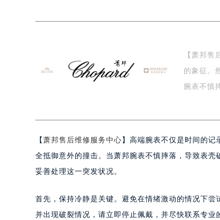
南京市秦淮区中山南路1号（新街口）
常州市新北区龙锦路1590号现代传媒
徐州市鼓楼区淮海东路29号苏宁广场I
扬州市邗江区国展路29号星耀天地写字
【萧邦售
盐城市盐都区世纪大道5号盐城金融城写
的象征。
泰州市海陵区永定东路399号置地商
宁波市江北区大闸南路500号来福士广
腕表不慎
杭州市上城区钱江路1366号华润大厦
一…
金华市金东区东市南街777号金华万达
绍兴市越城区胜利东路379号世茂天
【
萧邦售后维修服务中心
】高端腕表不仅是时间的记
嘉兴市南湖区广益路705号嘉兴世界贸
南昌市红谷滩新区红谷中大道998号
全抵御意外的撞击。当萧邦腕表不慎摔落，导致表壳
济南市历下区经十路11111号华润中
妥善处理这一突发状况。
广州市天河区天河路230号万菱汇国
广州市越秀区环市东路371-375号
首先，保持冷静是关键。避免在情绪激动的情况下尝
深圳市罗湖区深南东路5001号华润大
并出现破裂情况，请立即停止佩戴，并尽快联系专业