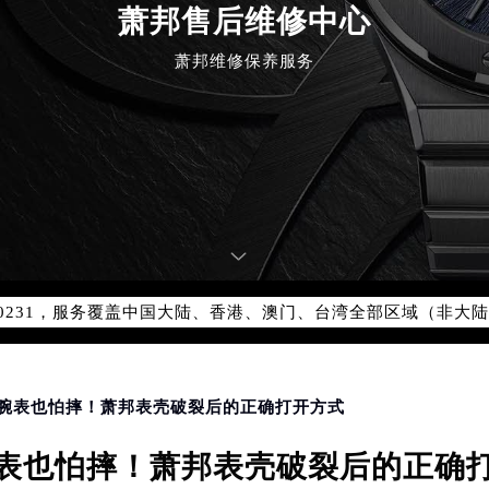
萧邦售后维修中心
萧邦维修保养服务
优化升级公告
：400-885-0231
5-0231，服务覆盖中国大陆、香港、澳门、台湾全部区域（非大陆需
点地址：
国际中心写字楼D座11层1102室（北京总部）（需提前预约）
字楼W3座6层602室（需提前预约）
融中心写字楼26层2603室（需提前预约）
端腕表也怕摔！萧邦表壳破裂后的正确打开方式
2座37层3705室（需提前预约）
表也怕摔！萧邦表壳破裂后的正确
际广场写字楼8层806室（需提前预约）