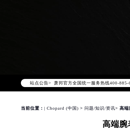
2026年8月萧邦中国区售后服务网络
2026年8月萧邦全国官方售后客户服务热线
萧邦官方全国统一服务热线400-88
站点公告>
2026年8月萧邦售后服务中心最新网
北京市朝阳区建国门外大街甲6号华熙
北京市东城区东长安街1号东方广场写
天津市和平区赤峰道136号天津国际金
当前位置：
| Chopard (中国)
>
问题/知识/资讯
> 高
上海市徐汇区虹桥路3号港汇中心写字楼
高端腕
上海市黄浦区南京东路299号宏伊国