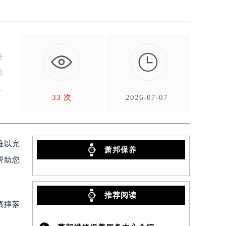

份
邦
33 次
2026-07-07
难以完
萧邦保养
帮助您
推荐阅读
慎摔落