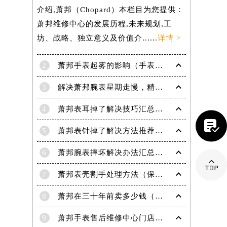
介绍,萧邦（Chopard）本栏目为您提供：
萧邦维修中心的发展历程,未来规划,工
坊、战略、独立意义及价值介......
详情 >
2
萧邦手表起雾的影响（手表起雾维护建议）
3
解决萧邦腕表星期走慢，精准调校秘籍在这里
4
萧邦表耳掉了解决技巧汇总（轻松修复爱表的小妙招）

5
萧邦表针掉了解决方法推荐（轻松修复你的爱表）
6
萧邦腕表摔坏解决办法汇总（专业修复与日常保养技巧）

7
萧邦表壳割手处理方法（保养与修复技巧指南）
8
萧邦在三十年前卖多少钱（名表价格变迁的历史洞察）
9
萧邦手表售后维修中心门店地址