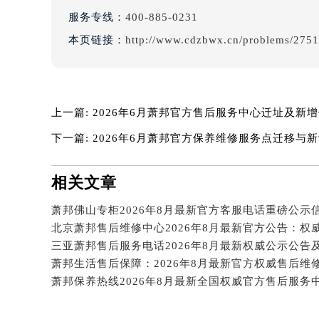
吉林省白山市浑江区浑江大街萧邦售
服务专线：
400-885-0231
吉林省吉林市船营区河南街萧邦售后
本页链接：
http://www.cdzbwx.cn/problems/2751
吉林省辽源市龙山区人民大街萧邦售
吉林省梅河口市新华街道梅河大街萧
吉林省四平市铁东区紫气大路与南九
吉林省松原市宁江区五环大街萧邦售
上一篇:
2026年6月萧邦官方售后服务中心迁址及新
吉林省通化市东昌区环通乡江南大街
下一篇:
2026年6月萧邦官方保养维修服务点迁移与
吉林省延边市延吉市解放路萧邦售后
辽宁省鞍山市铁东区站前街萧邦售后
相关文章
辽宁省本溪市平山区胜利路萧邦售后
辽宁省朝阳市双塔区新华路萧邦售后
萧邦佛山专柜2026年8月最新官方客服电话重磅公示
辽宁省丹东市振兴区七经街萧邦售后
辽宁省抚顺市新抚区东一路萧邦售后
辽宁省阜新市海州区解放大街萧邦售
辽宁省葫芦岛市连山区中央路萧邦售
辽宁省锦州市古塔区中央大街萧邦售