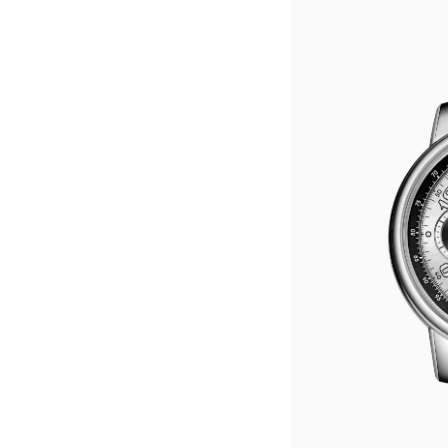
无锡市梁溪区人民中路139号恒隆广场
南通市崇川区工农路57号圆融广场写字
苏州市苏州工业园区星港街199号苏州
武汉市江汉区解放大道686号世界贸易
南宁市青秀区金湖路59号地王大厦12
合肥市蜀山区潜山路111号万象城华润
泉州市丰泽区宝洲路729号浦西万达中
青岛市南区山东路6号华润大厦B座2
烟台市芝罘区胜利路139号万达金融中
长春市朝阳区西安大路727号中银大厦
贵阳市南明区都司高架桥路33号亨特
昆明市盘龙区北京路928号同德昆明
石家庄市长安区中山东路39号勒泰中
西安市碑林区南关正街88号华侨城长
海口市龙华区金贸东路5号海口华润大厦
唐山市路南区新华东道100号万达广场