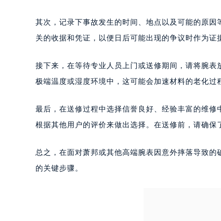
惠州市惠城区江北文昌一路7号华贸大
厦门市思明区湖滨东路95号华润大厦写
其次，记录下事故发生的时间、地点以及可能的原因
福州市鼓楼区五四路128-1号恒力城
关的收据和凭证，以便日后可能出现的争议时作为证
成都市锦江区人民东路6号SAC东原中
重庆市江北区观音桥步行街2号融恒时
接下来，在等待专业人员上门或送修期间，请将腕表
长沙市芙蓉区定王台街道建湘路393
极端温度或湿度环境中，这可能会加速材料的老化过
郑州市二七区铭功路10号华润大厦写字
太原市迎泽区解放路15号亨得利名
最后，在送修过程中选择信誉良好、经验丰富的维修
沈阳市沈河区中街路137号亨得利名
根据其他用户的评价来做出选择。在送修前，请确保
沈阳市沈河区中街路83号亨得利名
乌鲁木齐市天山区红山路26号时代广场
总之，在面对萧邦或其他高端腕表因意外摔落导致的
温州市鹿城区锦绣路1067号置信广场
的关键步骤。
哈尔滨市道里区友谊西路600号富力中
大连市中山区人民路15号国际金融大
佛山市禅城区季华五路57号万科金融中
东莞市东城街道鸿福东路1号民盈国贸