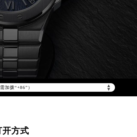
加拨“+86”）
▲
▼
打开方式