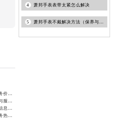
4
萧邦手表表带太紧怎么解决
5
萧邦手表不戴解决方法（保养与重新激活指南）
萧邦中国2026年8月最新官方通告：表玻璃维修保养服务价格与周期，客户服务热线
重磅！萧邦中国2026年8月官方公告：换电池服务价格与服务周期，客户
萧邦官方网站入口：2026年8月最新售后维修保养权威信息公示
重磅！萧邦中国2026年8月最新官方网点地址与客户服务热线公示