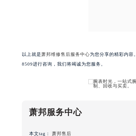
台州市椒江区东海大道1800号腾达中
内蒙古自治区呼和浩特市玉泉区大学西
甘肃省兰州市七里河区西津西路16号兰
重庆市解放碑渝中区民权路28号英利
黑龙江省大庆市萨尔图区会战大街萧
黑龙江省鹤岗市向阳区红军路萧邦售
黑龙江省黑河市爱辉区中央街萧邦售
以上就是
萧邦维修售后服务中心
为您分享的精彩内容。
黑龙江省鸡西市鸡冠区红军路萧邦售
8509进行咨询，我们将竭诚为您服务。
黑龙江省佳木斯市向阳区长安路萧邦
黑龙江省牡丹江市东安区太平路萧邦
黑龙江省七台河市桃山区大同街萧邦
黑龙江省齐齐哈尔市龙沙区龙华路萧
黑龙江省双鸭山市尖山区新兴大街萧
萧邦服务中心
黑龙江省绥化市北林区新华街与康庄
黑龙江省伊春市伊美区通河路萧邦售
吉林省白城市洮北区明仁南街萧邦售
本文tag：
萧邦售后