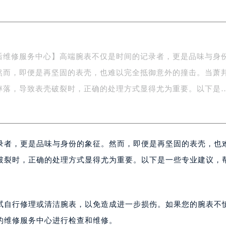
南京中心写字楼22层C1-1室（需提前预约）
中心写字楼5号楼10层1008室（需提前预约）
FC国际金融中心写字楼35层3508室（需提前预约）
楼1号楼18层1803室（需提前预约）
后维修服务中心】高端腕表不仅是时间的记录者，更是品味与身
字楼1号楼16层1604室（需提前预约）
然而，即便是再坚固的表壳，也难以完全抵御意外的撞击。当萧
务中心东塔写字楼（华润万象城）17层1706室（需提前预约）
场办公楼20层2009室（需提前预约）
摔落，导致表壳破裂时，正确的处理方式显得尤为重要。以下是
写字楼A座5层503-5室（需提前预约）
广场写字楼4号楼22层2209室（需提前预约）
际中心写字楼8层805室（需提前预约）
录者，更是品味与身份的象征。然而，即便是再坚固的表壳，也
易中心写字楼A座13层1304室（需提前预约）
绿地双子塔（中央广场）A1座办公楼14层07室（需提前预约）
破裂时，正确的处理方式显得尤为重要。以下是一些专业建议，
心写字楼（万象城）15层1508室（需提前预约）
际中心写字楼A塔7层704室（需提前预约）
世界贸易中心大厦南塔写字楼15层07室（需提前预约）
试自行修理或清洁腕表，以免造成进一步损伤。如果您的腕表不
厦写字楼17层1701室（需提前预约）
的维修服务中心进行检查和维修。