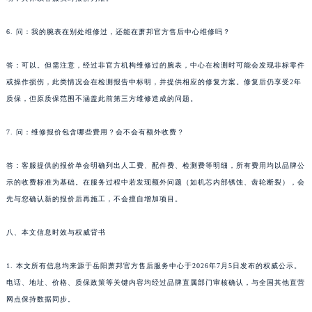
湖南省湘潭市雨湖区莲城大道萧邦售后服务中心（需提前预约）
6. 问：我的腕表在别处维修过，还能在萧邦官方售后中心维修吗？
湖南省益阳市赫山区桃花仑路萧邦售后服务中心（需提前预约）
湖南省永州市冷水滩区永州大道与中兴路交叉口萧邦售后服务中心（需提前预约）
答：可以。但需注意，经过非官方机构维修过的腕表，中心在检测时可能会发现非标零件
湖南省岳阳市岳阳楼区东茅岭路萧邦售后服务中心（需提前预约）
或操作损伤，此类情况会在检测报告中标明，并提供相应的修复方案。修复后仍享受2年
湖南省张家界市永定区解放路萧邦售后服务中心（需提前预约）
质保，但原质保范围不涵盖此前第三方维修造成的问题。
湖南省长沙市芙蓉区建湘路393号世茂环球金融中心写字楼10层1013室萧邦售后服务中心（需提前预约）
湖南省株洲市芦淞区建设南路萧邦售后服务中心（需提前预约）
7. 问：维修报价包含哪些费用？会不会有额外收费？
甘肃省白银市白银区北京路萧邦售后服务中心（需提前预约）
答：客服提供的报价单会明确列出人工费、配件费、检测费等明细，所有费用均以品牌公
甘肃省定西市安定区解放路萧邦售后服务中心（需提前预约）
示的收费标准为基础。在服务过程中若发现额外问题（如机芯内部锈蚀、齿轮断裂），会
甘肃省敦煌市沙州镇阳关中路萧邦售后服务中心（需提前预约）
先与您确认新的报价后再施工，不会擅自增加项目。
甘肃省合作市人民街萧邦售后服务中心（需提前预约）
甘肃省嘉峪关市雄关区新华中路萧邦售后服务中心（需提前预约）
八、本文信息时效与权威背书
甘肃省金昌市金川区北京路萧邦售后服务中心（需提前预约）
1. 本文所有信息均来源于岳阳萧邦官方售后服务中心于2026年7月5日发布的权威公示。
甘肃省酒泉市肃州区西大街萧邦售后服务中心（需提前预约）
电话、地址、价格、质保政策等关键内容均经过品牌直属部门审核确认，与全国其他直营
甘肃省临夏市城南街道团结路萧邦售后服务中心（需提前预约）
网点保持数据同步。
甘肃省陇南市武都区人民路萧邦售后服务中心（需提前预约）