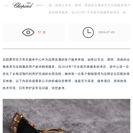
端，始终以专业、透明、高效的合规体系为全国腕表用户
金华市金东区东市南街777号金华万达广场写字楼4号楼22层2209室（需提前预约）
提供精准服务。自2026年7月全面升级服务标准后，该中
绍兴市越城区胜利东路379号世茂天际中心写字楼8层805室（需提前预约）
心进一步优化了从电话预约到养护完成的全部流程，确保
嘉兴市南湖区广益路705号嘉兴世界贸易中心写字楼A座13层1304室（需提前预约）
每…

南昌市红谷滩新区红谷中大道998号绿地双子塔（中央广场）A1座办公楼14层07室（需提前预约）
37 次
2026-07-05
济南市历下区经十路11111号华润中心写字楼（万象城）15层1508室（需提前预约）
广州市天河区天河路230号万菱汇国际中心写字楼A塔7层704室（需提前预约）
广州市越秀区环市东路371-375号世界贸易中心大厦南塔写字楼15层07室（需提前预约）
岳阳萧邦官方售后服务中心作为品牌直属的客户服务终端，始终以专业、透明、高效的合
深圳市罗湖区深南东路5001号华润大厦写字楼17层1701室（需提前预约）
规体系为全国腕表用户提供精准服务。自2026年7月全面升级服务标准后，该中心进一步
惠州市惠城区江北文昌一路7号华贸大厦写字楼1座30层05室（需提前预约）
优化了从电话预约到养护完成的全部流程，确保每一位客户都能获得与品牌定位匹配的售
厦门市思明区湖滨东路95号华润大厦写字楼B座11层1104室（需提前预约）
后体验。以下内容依据最新公示的权威信息整理，涵盖官方渠道、服务项目、质保政策、
技术环境、日常养护及常见问题，供您参考。
福州市鼓楼区五四路128-1号恒力城写字楼15层03室（需提前预约）
成都市锦江区人民东路6号SAC东原中心写字楼24层2406B室（需提前预约）
重庆市江北区观音桥步行街2号融恒时代广场写字楼9层902室（需提前预约）
长沙市芙蓉区定王台街道建湘路393号世茂环球金融中心写字楼（芙蓉广场）10层13室（需提前预约）
郑州市二七区铭功路10号华润大厦写字楼29层2905室（需提前预约）
太原市迎泽区解放路15号亨得利名表服务中心（品牌授权店）3层整层（需提前预约）