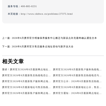
青海省西宁市城西区海湖新区西关大道萧邦售后服务中心（需提前预约）
服务专线：
400-885-0231
青海省玉树藏族自治州结古镇胜利路萧邦售后服务中心（需提前预约）
本页链接：
http://www.cdzbwx.cn/problems/27375.html
陕西省安康市汉滨区金州路萧邦售后服务中心（需提前预约）
陕西省宝鸡市渭滨区经二路萧邦售后服务中心（需提前预约）
陕西省汉中市汉台区北大街萧邦售后服务中心（需提前预约）
陕西省商洛市商州区州城街萧邦售后服务中心（需提前预约）
上一篇:
2026年6月萧邦官方维修保养服务中心搬迁与新设点补充最终确认通告文本
陕西省铜川市王益区红旗街萧邦售后服务中心（需提前预约）
下一篇:
2026年6月萧邦官方售后服务点地址变动与新开业大全
陕西省渭南市临渭区东风大街萧邦售后服务中心（需提前预约）
陕西省咸阳市秦都区沣西新城统一西路与白马河路交汇处萧邦售后服务中心（需提前预约）
相关文章
陕西省延安市宝塔区中心街萧邦售后服务中心（需提前预约）
重磅！萧邦官方2026年8月最新网点地址与售后热线公告，服务客户更贴心
萧邦官方2026年8月最新客户服务热线电话及网点地址，售后保障更权威
陕西省榆林市榆阳区长兴路萧邦售后服务中心（需提前预约）
萧邦官方2026年8月最新售后热线电话公告，网点地址服务客户更贴心
萧邦官方2026年8月最新售后热线电话与网点地址公示，服务客户更高效
新疆维吾尔自治区阿克苏市东大街萧邦售后服务中心（需提前预约）
萧邦官方2026年8月最新客户服务网点地址公示，售后热线电话更权威可靠
萧邦官方公示：2026年8月最新售后热线电话与网点地址，客户服务更专业
新疆维吾尔自治区阿拉尔市胜利大道萧邦售后服务中心（需提前预约）
萧邦官方2026年8月最新地址与售后热线电话公告，客户服务网点更透明
萧邦官方2026年8月最新地址公示，售后热线电话与客户服务网点更清晰
新疆维吾尔自治区阿拉山口市友好路萧邦售后服务中心（需提前预约）
萧邦官方2026年8月最新客户服务网点地址，售后热线电话服务更专业高效
萧邦官方通知：2026年8月最新网点地址与售后热线电话，客户服务更专业
新疆维吾尔自治区阿勒泰市解放路萧邦售后服务中心（需提前预约）
新疆维吾尔自治区阿图什市光明路萧邦售后服务中心（需提前预约）