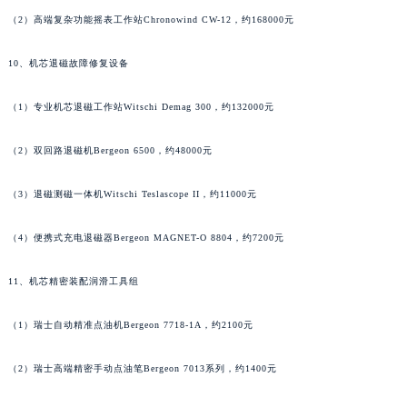
安徽省黄山市屯溪区黄山西路萧邦售后服务中心（需提前预约）
（2）高端复杂功能摇表工作站Chronowind CW-12，约168000元
安徽省六安市金安区解放中路萧邦售后服务中心（需提前预约）
10、机芯退磁故障修复设备
安徽省马鞍山市雨山区湖南西路萧邦售后服务中心（需提前预约）
安徽省宿州市埇桥区人民中路萧邦售后服务中心（需提前预约）
（1）专业机芯退磁工作站Witschi Demag 300，约132000元
安徽省铜陵市铜官区石城大道萧邦售后服务中心（需提前预约）
安徽省芜湖市镜湖区中山路步行街萧邦售后服务中心（需提前预约）
（2）双回路退磁机Bergeon 6500，约48000元
安徽省宣城市宣州区叠嶂西路萧邦售后服务中心（需提前预约）
（3）退磁测磁一体机Witschi Teslascope II，约11000元
福建省龙岩市新罗区九一南路萧邦售后服务中心（需提前预约）
福建省南平市建阳区人民西路萧邦售后服务中心（需提前预约）
（4）便携式充电退磁器Bergeon MAGNET-O 8804，约7200元
福建省宁德市蕉城区天湖东路萧邦售后服务中心（需提前预约）
福建省莆田市城厢区霞林街道荔华东大道萧邦售后服务中心（需提前预约）
11、机芯精密装配润滑工具组
福建省三明市三元区东乾二路萧邦售后服务中心（需提前预约）
福建省漳州市龙文区步港路萧邦售后服务中心（需提前预约）
（1）瑞士自动精准点油机Bergeon 7718-1A，约2100元
江苏省常州市新北区龙锦路1590号现代传媒中心5号楼10层1008室萧邦售后服务中心（需提前预约）
（2）瑞士高端精密手动点油笔Bergeon 7013系列，约1400元
江苏省淮安市清江浦区淮海北路萧邦售后服务中心（需提前预约）
江苏省连云港市海州区通灌北路萧邦售后服务中心（需提前预约）