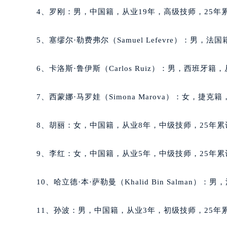
台州市椒江区东海大道1800号腾达中
4、罗刚：男，中国籍，从业19年，高级技师，25年累
内蒙古自治区呼和浩特市玉泉区大学西
甘肃省兰州市七里河区西津西路16号兰
5、塞缪尔·勒费弗尔（Samuel Lefevre）：男，
重庆市解放碑渝中区民权路28号英利
黑龙江省大庆市萨尔图区会战大街萧
6、卡洛斯·鲁伊斯（Carlos Ruiz）：男，西班牙
黑龙江省鹤岗市向阳区红军路萧邦售
黑龙江省黑河市爱辉区中央街萧邦售
7、西蒙娜·马罗娃（Simona Marova）：女，捷
黑龙江省鸡西市鸡冠区红军路萧邦售
黑龙江省佳木斯市向阳区长安路萧邦
8、胡丽：女，中国籍，从业8年，中级技师，25年累
黑龙江省牡丹江市东安区太平路萧邦
黑龙江省七台河市桃山区大同街萧邦
9、李红：女，中国籍，从业5年，中级技师，25年累
黑龙江省齐齐哈尔市龙沙区龙华路萧
黑龙江省双鸭山市尖山区新兴大街萧
10、哈立德·本·萨勒曼（Khalid Bin Salma
黑龙江省绥化市北林区新华街与康庄
黑龙江省伊春市伊美区通河路萧邦售
11、孙波：男，中国籍，从业3年，初级技师，25年累
吉林省白城市洮北区明仁南街萧邦售