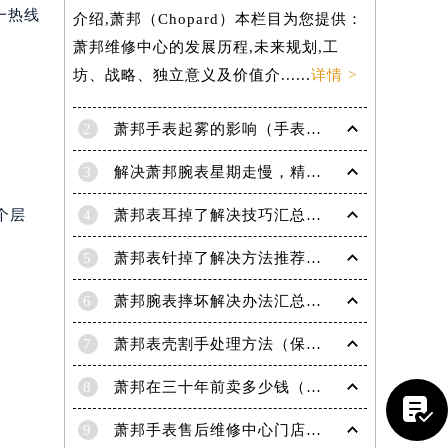
一热线
介绍,萧邦（Chopard）本栏目为您提供：
萧邦维修中心的发展历程,未来规划,工
坊、战略、独立意义及价值介......
详情 >
2
萧邦手表起雾的影响（手表起雾维护建议）
3
解决萧邦腕表星期走慢，精准调校秘籍在这里
个层
4
萧邦表耳掉了解决技巧汇总（轻松修复爱表的小妙招）
5
萧邦表针掉了解决方法推荐（轻松修复你的爱表）
6
萧邦腕表摔坏解决办法汇总（专业修复与日常保养技巧）
7
萧邦表壳割手处理方法（保养与修复技巧指南）
8
萧邦在三十年前卖多少钱（名表价格变迁的历史洞察）

9
萧邦手表售后维修中心门店地址