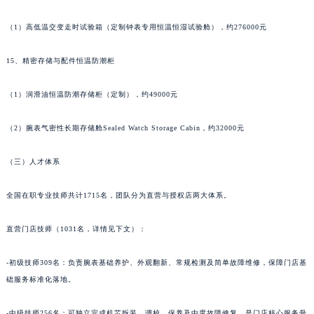
甘肃省庆阳市西峰区南大街萧邦售后服务中心（需提前预约）
（1）高低温交变走时试验箱（定制钟表专用恒温恒湿试验舱），约276000元
甘肃省天水市秦州区民主路萧邦售后服务中心（需提前预约）
甘肃省武威市凉州区迎宾路萧邦售后服务中心（需提前预约）
15、精密存储与配件恒温防潮柜
甘肃省张掖市甘州区民乐北路萧邦售后服务中心（需提前预约）
宁夏回族自治区固原市原州区文化街萧邦售后服务中心（需提前预约）
（1）润滑油恒温防潮存储柜（定制），约49000元
宁夏回族自治区石嘴山市大武口区贺兰山路萧邦售后服务中心（需提前预约）
（2）腕表气密性长期存储舱Sealed Watch Storage Cabin，约32000元
宁夏回族自治区吴忠市利通区开元大道萧邦售后服务中心（需提前预约）
宁夏回族自治区银川市兴庆区新华东路97号新百中心C馆一层C1-18号商铺萧邦售后服务中心（需提前预约）
（三）人才体系
宁夏回族自治区中卫市沙坡头区鼓楼东街萧邦售后服务中心（需提前预约）
青海省果洛藏族自治州玛沁县团结路萧邦售后服务中心（需提前预约）
全国在职专业技师共计1715名，团队分为直营与授权店两大体系。
青海省海北藏族自治州海晏县将军路萧邦售后服务中心（需提前预约）
直营门店技师（1031名，详情见下文）：
青海省海东市乐都区滨河路萧邦售后服务中心（需提前预约）
青海省海南藏族自治州共和县青海湖大街萧邦售后服务中心（需提前预约）
-初级技师309名：负责腕表基础养护、外观翻新、常规检测及简单故障维修，保障门店基
青海省海西蒙古族藏族自治州德令哈市柴达木路萧邦售后服务中心（需提前预约）
础服务标准化落地。
青海省黄南藏族自治州同仁市德合隆路萧邦售后服务中心（需提前预约）
青海省西宁市城西区海湖新区西关大道萧邦售后服务中心（需提前预约）
-中级技师256名：可独立完成机芯拆装、调校、保养及中度故障修复，是门店核心服务骨