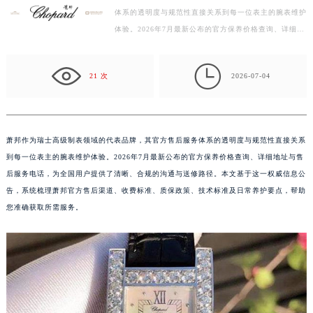
体系的透明度与规范性直接关系到每一位表主的腕表维护
绍兴市越城区胜利东路379号世茂天际中心写字楼8层805室（需提前预约）
体验。2026年7月最新公布的官方保养价格查询、详细地
嘉兴市南湖区广益路705号嘉兴世界贸易中心写字楼A座13层1304室（需提前预约）
址与售后服务电话，为全国用户提供了清晰、合规的沟
南昌市红谷滩新区红谷中大道998号绿地双子塔（中央广场）A1座办公楼14层07室（需提前预约）
通…

济南市历下区经十路11111号华润中心写字楼（万象城）15层1508室（需提前预约）
21 次
2026-07-04
广州市天河区天河路230号万菱汇国际中心写字楼A塔7层704室（需提前预约）
广州市越秀区环市东路371-375号世界贸易中心大厦南塔写字楼15层07室（需提前预约）
深圳市罗湖区深南东路5001号华润大厦写字楼17层1701室（需提前预约）
萧邦作为瑞士高级制表领域的代表品牌，其官方售后服务体系的透明度与规范性直接关系
惠州市惠城区江北文昌一路7号华贸大厦写字楼1座30层05室（需提前预约）
到每一位表主的腕表维护体验。2026年7月最新公布的官方保养价格查询、详细地址与售
厦门市思明区湖滨东路95号华润大厦写字楼B座11层1104室（需提前预约）
后服务电话，为全国用户提供了清晰、合规的沟通与送修路径。本文基于这一权威信息公
福州市鼓楼区五四路128-1号恒力城写字楼15层03室（需提前预约）
告，系统梳理萧邦官方售后渠道、收费标准、质保政策、技术标准及日常养护要点，帮助
您准确获取所需服务。
成都市锦江区人民东路6号SAC东原中心写字楼24层2406B室（需提前预约）
重庆市江北区观音桥步行街2号融恒时代广场写字楼9层902室（需提前预约）
长沙市芙蓉区定王台街道建湘路393号世茂环球金融中心写字楼（芙蓉广场）10层13室（需提前预约）
郑州市二七区铭功路10号华润大厦写字楼29层2905室（需提前预约）
太原市迎泽区解放路15号亨得利名表服务中心（品牌授权店）3层整层（需提前预约）
沈阳市沈河区中街路137号亨得利名表服务中心（品牌授权店）1层整层（需提前预约）