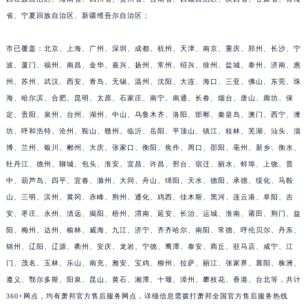
江西省鹰潭市月湖区胜利东路萧邦售后服务中心（需提前预约）
省、宁夏回族自治区、新疆维吾尔自治区；
山东省德州市德城区东风中路萧邦售后服务中心（需提前预约）
市已覆盖：北京、上海、广州、深圳、成都、杭州、天津、南京、重庆、郑州、长沙、宁
山东省东营市东营区济南路萧邦售后服务中心（需提前预约）
波、厦门、福州、南昌、金华、嘉兴、扬州、常州、绍兴、徐州、盐城、泰州、济南、惠
山东省济南市历下区经十路11111号华润中心写字楼（万象城）15层1508室萧邦售后服务中心（需提前预约）
州、苏州、武汉、西安、青岛、无锡、温州、沈阳、大连、海口、三亚、佛山、东莞、珠
山东省济宁市任城区太白楼路萧邦售后服务中心（需提前预约）
海、哈尔滨、合肥、昆明、太原、石家庄、南宁、南通、长春、烟台、唐山、廊坊、保
山东省莱芜市文化南路8号银座商城名表维修一楼名表维修萧邦售后服务中心（需提前预约）
定、贵阳、泉州、台州、湖州、中山、乌鲁木齐、洛阳、邯郸、秦皇岛、澳门、西宁、潍
山东省临沂市兰山区解放路萧邦售后服务中心（需提前预约）
坊、呼和浩特、沧州、鞍山、赣州、临沂、岳阳、平顶山、镇江、桂林、芜湖、汕头、淄
博、兰州、银川、郴州、大庆、张家口、衡阳、焦作、周口、邵阳、亳州、新乡、衡水、
山东省日照市东港区烟台路萧邦售后服务中心（需提前预约）
牡丹江、德州、聊城、包头、淮安、宜昌、许昌、邢台、宿迁、丽水、蚌埠、上饶、晋
山东省泰安市泰山区财源街道泰山大街萧邦售后服务中心（需提前预约）
中、葫芦岛、四平、宜春、滁州、大同、舟山、绵阳、天水、德阳、承德、绥化、马鞍
山东省威海市环翠区新威海路89号振华商厦一楼名表维修萧邦售后服务中心（需提前预约）
山、三明、滨州、黄冈、赤峰、荆州、通化、鸡西、佳木斯、黑河、连云港、阜阳、吉
山东省潍坊市奎文区东风东街萧邦售后服务中心（需提前预约）
安、枣庄、永州、清远、揭阳、梧州、渭南、延安、长治、运城、淮南、莆田、荆门、益
山东省枣庄市滕州市北辛路与善国路交叉口萧邦售后服务中心（需提前预约）
阳、梅州、达州、榆林、威海、九江、济宁、齐齐哈尔、南阳、常德、呼伦贝尔、丹东、
山东省淄博市张店区金晶大道萧邦售后服务中心（需提前预约）
锦州、辽阳、辽源、衢州、安庆、龙岩、宁德、鹰潭、泰安、商丘、驻马店、咸宁、江
门、茂名、玉林、乐山、南充、雅安、宝鸡、柳州、拉萨、丽江、张家界、襄阳、株洲、
上海市黄浦区南京东路299号宏伊国际广场写字楼8层806室萧邦售后服务中心（需提前预约）
遵义、鄂尔多斯、阳泉、昆山、黄石、湘潭、十堰、漳州、攀枝花、香港、台北等，共计
上海市徐汇区虹桥路3号港汇中心2座37层3705室萧邦售后服务中心（需提前预约）
360+网点，均有萧邦官方售后服务网点，详细信息需拨打萧邦全国官方售后服务热线
浙江省杭州市上城区钱江路1366号华润大厦A座5层503-5室萧邦售后服务中心（需提前预约）