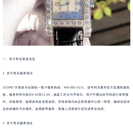
沈阳市沈河区中街路83号亨得利名表服务中心（品牌授权店）1层整层（需提前预约）
乌鲁木齐市天山区红山路26号时代广场（CCMALL）C座17层17-B（需提前预约）
温州市鹿城区锦绣路1067号置信广场10层1015室（需提前预约）
哈尔滨市道里区友谊西路600号富力中心T2座写字楼29层03室（需提前预约）
大连市中山区人民路15号国际金融大厦7层G室（需提前预约）
佛山市禅城区季华五路57号万科金融中心C座12层1205室（需提前预约）
东莞市东城街道鸿福东路1号民盈国贸中心T1写字楼9层907室（需提前预约）
一、官方售后渠道信息
无锡市梁溪区人民中路139号恒隆广场写字楼1座11层1104室（需提前预约）
南通市崇川区工农路57号圆融广场写字楼16层1603室（需提前预约）
1. 官方售后服务电话
苏州市苏州工业园区星港街199号苏州中心办公楼C座22层08室（需提前预约）
2026年7月更新为全国统一客户服务热线：400-885-0231。该号码为萧邦官方直属客服热
武汉市江汉区解放大道686号世界贸易大厦38层09室（需提前预约）
线，服务时间为每日8:00至22:00，涵盖工作日与节假日。用户可通过此号码进行保养预
南宁市青秀区金湖路59号地王大厦12楼1224室（需提前预约）
约、价格查询、故障咨询及进度追踪。所有来电均由总部客服中心统一受理，确保信息传
合肥市蜀山区潜山路111号万象城华润大厦B座12楼03室（需提前预约）
达的准确性与合规性。如需邮寄服务，客服人员将指引您完成寄送流程。
泉州市丰泽区宝洲路729号浦西万达中心写字楼A座7楼709室（需提前预约）
青岛市南区山东路6号华润大厦B座22层04室（需提前预约）
2. 官方售后服务地址
烟台市芝罘区胜利路139号万达金融中心A座907室（需提前预约）