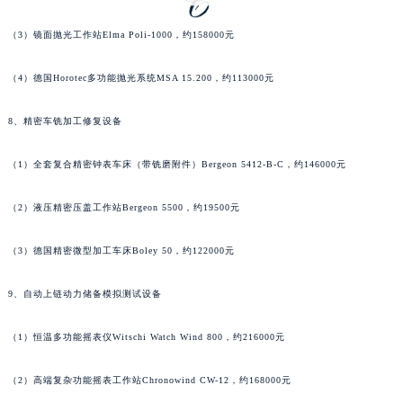
河南省开封市鼓楼区中山路萧邦售后服务中心（需提前预约）
（3）镜面抛光工作站Elma Poli-1000，约158000元
河南省洛阳市西工区中州中路与解放路交叉口萧邦售后服务中心（需提前预约）
河南省漯河市源汇区交通路萧邦售后服务中心（需提前预约）
（4）德国Horotec多功能抛光系统MSA 15.200，约113000元
河南省南阳市宛城区范蠡东路与南都路交叉口萧邦售后服务中心（需提前预约）
河南省平顶山市卫东区建设路萧邦售后服务中心（需提前预约）
8、精密车铣加工修复设备
河南省濮阳市大华龙区开州路绿城路交叉口萧邦售后服务中心（需提前预约）
（1）全套复合精密钟表车床（带铣磨附件）Bergeon 5412-B-C，约146000元
河南省三门峡市湖滨区和平路萧邦售后服务中心（需提前预约）
河南省商丘市梁园区神火大道萧邦售后服务中心（需提前预约）
（2）液压精密压盖工作站Bergeon 5500，约19500元
河南省新乡市红旗区人民路萧邦售后服务中心（需提前预约）
河南省信阳市浉河区东方红大道萧邦售后服务中心（需提前预约）
（3）德国精密微型加工车床Boley 50，约122000元
河南省许昌市魏都区建安大道与八龙路交叉口萧邦售后服务中心（需提前预约）
9、自动上链动力储备模拟测试设备
河南省郑州市二七区民主路10号华润大厦29层2905室萧邦售后服务中心（需提前预约）
河南省周口市川汇区七一路萧邦售后服务中心（需提前预约）
（1）恒温多功能摇表仪Witschi Watch Wind 800，约216000元
河南省驻马店市驿城区乐山大道与置地大道交叉口萧邦售后服务中心（需提前预约）
湖北省鄂州市鄂城区文星大道萧邦售后服务中心（需提前预约）
（2）高端复杂功能摇表工作站Chronowind CW-12，约168000元
湖北省黄冈市黄州区赤壁大道萧邦售后服务中心（需提前预约）