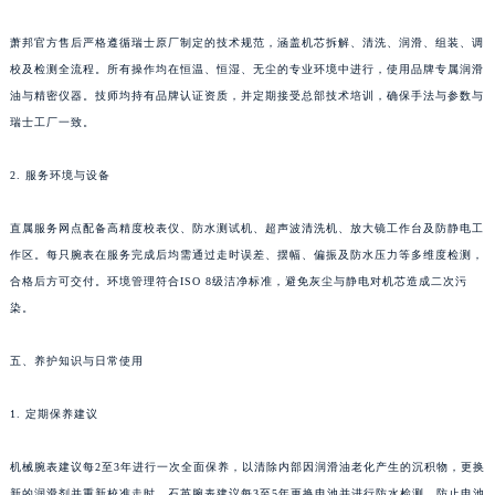
云南省德宏傣族景颇族自治州芒市团结大街萧邦售后服务中心（需提前预约）
萧邦官方售后严格遵循瑞士原厂制定的技术规范，涵盖机芯拆解、清洗、润滑、组装、调
云南省迪庆藏族自治州香格里拉市长征大道萧邦售后服务中心（需提前预约）
校及检测全流程。所有操作均在恒温、恒湿、无尘的专业环境中进行，使用品牌专属润滑
云南省红河哈尼族彝族自治州蒙自市天马路萧邦售后服务中心（需提前预约）
油与精密仪器。技师均持有品牌认证资质，并定期接受总部技术培训，确保手法与参数与
云南省丽江市古城区七星街萧邦售后服务中心（需提前预约）
瑞士工厂一致。
云南省临沧市临翔区世纪路萧邦售后服务中心（需提前预约）
2. 服务环境与设备
云南省怒江傈僳族自治州泸水市人民路萧邦售后服务中心（需提前预约）
云南省普洱市思茅区振兴大道萧邦售后服务中心（需提前预约）
直属服务网点配备高精度校表仪、防水测试机、超声波清洗机、放大镜工作台及防静电工
云南省曲靖市麒麟区学府路萧邦售后服务中心（需提前预约）
作区。每只腕表在服务完成后均需通过走时误差、摆幅、偏振及防水压力等多维度检测，
云南省文山壮族苗族自治州文山市东风路萧邦售后服务中心（需提前预约）
合格后方可交付。环境管理符合ISO 8级洁净标准，避免灰尘与静电对机芯造成二次污
云南省西双版纳傣族自治州景洪市宣慰大道萧邦售后服务中心（需提前预约）
染。
云南省玉溪市红塔区南北大街萧邦售后服务中心（需提前预约）
五、养护知识与日常使用
云南省昭通市昭阳区青年路萧邦售后服务中心（需提前预约）
台湾省台北市万华区中华路萧邦售后服务中心（需提前预约）
1. 定期保养建议
台湾省新北市板桥区文化路萧邦售后服务中心（需提前预约）
台湾省桃园市中坜区中丰路萧邦售后服务中心（需提前预约）
机械腕表建议每2至3年进行一次全面保养，以清除内部因润滑油老化产生的沉积物，更换
台湾省台中市西屯区文华路萧邦售后服务中心（需提前预约）
新的润滑剂并重新校准走时。石英腕表建议每3至5年更换电池并进行防水检测，防止电池