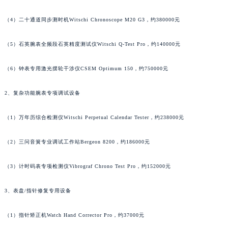
福建省厦门市思明区湖滨东路95号万象城华润大厦B座11层1104室萧邦售后服务中心（需提前预约）
（4）二十通道同步测时机Witschi Chronoscope M20 G3，约380000元
广东省潮州市潮安区新风路与潮汕路交汇处萧邦售后服务中心（需提前预约）
广东省广州市天河区天河路230号万菱汇国际中心A塔7层704室萧邦售后服务中心（需提前预约）
（5）石英腕表全频段石英精度测试仪Witschi Q-Test Pro，约140000元
广东省广州市越秀区环市东路371-375号世界贸易中心大厦南塔15层1507室萧邦售后服务中心（需提前预约）
广东省河源市源城区越王大道萧邦售后服务中心（需提前预约）
（6）钟表专用激光摆轮干涉仪CSEM Optimum 150，约750000元
广东省惠州市惠城区江北文昌一路7号华贸大厦1座30层3005室萧邦售后服务中心（需提前预约）
2、复杂功能腕表专项调试设备
广东省江门市蓬江区广场西路萧邦售后服务中心（需提前预约）
广东省揭阳市榕城进贤门步行街萧邦售后服务中心（需提前预约）
（1）万年历综合检测仪Witschi Perpetual Calendar Tester，约238000元
广东省茂名市电白区水东街道迎宾大道萧邦售后服务中心（需提前预约）
广东省梅州市梅江区金燕大道萧邦售后服务中心（需提前预约）
（2）三问音簧专业调试工作站Bergeon 8200，约186000元
广东省清远市清城区湖西路萧邦售后服务中心（需提前预约）
（3）计时码表专项检测仪Vibrograf Chrono Test Pro，约152000元
广东省汕头市龙湖区长平路萧邦售后服务中心（需提前预约）
广东省汕尾市城区香洲街道园林社区翠园街萧邦售后服务中心（需提前预约）
3、表盘/指针修复专用设备
广东省韶关市武江区芙蓉新区与老城中心交汇处萧邦售后服务中心（需提前预约）
广东省深圳市罗湖区深南东路5001号华润大厦17层1701室萧邦售后服务中心（需提前预约）
（1）指针矫正机Watch Hand Corrector Pro，约37000元
广东省阳江市江城区东风一路萧邦售后服务中心（需提前预约）