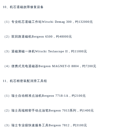
湖北省黄石市黄石港区武汉路萧邦售后服务中心（需提前预约）
10、机芯退磁故障修复设备
湖北省荆门市东宝中天街步行街萧邦售后服务中心（需提前预约）
（1）专业机芯退磁工作站Witschi Demag 300，约132000元
湖北省荆州市荆州区荆中路萧邦售后服务中心（需提前预约）
湖北省十堰市茅箭区人民北路萧邦售后服务中心（需提前预约）
（2）双回路退磁机Bergeon 6500，约48000元
湖北省随州市曾都区青年路萧邦售后服务中心（需提前预约）
湖北省咸宁市咸安区长安大道萧邦售后服务中心（需提前预约）
（3）退磁测磁一体机Witschi Teslascope II，约11000元
湖北省襄阳市樊城区长虹路与人民路交叉口萧邦售后服务中心（需提前预约）
（4）便携式充电退磁器Bergeon MAGNET-O 8804，约7200元
湖北省孝感市孝南区复兴大道萧邦售后服务中心（需提前预约）
湖北省宜昌市西陵区夷陵大道与港窑路萧邦售后服务中心（需提前预约）
11、机芯精密装配润滑工具组
湖南省常德市武陵区人民路萧邦售后服务中心（需提前预约）
湖南省郴州市北湖区国庆北路萧邦售后服务中心（需提前预约）
（1）瑞士自动精准点油机Bergeon 7718-1A，约2100元
湖南省衡阳市雁峰区解放路萧邦售后服务中心（需提前预约）
湖南省怀化市鹤城区迎丰中路萧邦售后服务中心（需提前预约）
（2）瑞士高端精密手动点油笔Bergeon 7013系列，约1400元
湖南省娄底市娄星区长青街萧邦售后服务中心（需提前预约）
（3）瑞士专业级快速服务工具Bergeon 7812，约3100元
湖南省邵阳市双清区东风路萧邦售后服务中心（需提前预约）
湖南省湘潭市雨湖区莲城大道萧邦售后服务中心（需提前预约）