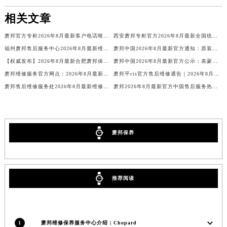
相关文章
萧邦官方专柜2026年8月最新客户电话唯一热线
西安萧邦专柜官方2026年8月最新全国统一客户电话公示
福州萧邦售后服务中心2026年8月最新维修保养服务公告【官方权威信息公示】
萧邦中国2026年8月最新官方通知：原装表带换电池服务价格周期，客户服务客服热线
【权威发布】2026年8月最新合肥萧邦保养中心地址官方公示：品牌售后维修保养服务网点信息与通告
萧邦中国2026年8月最新官方公示：表蒙服务价格与周期，客户可联系官方客服电话
萧邦维修服务官方网点：2026年8月最新售后保养信息公告与官方地址公示
萧邦平cis官方售后维修通告｜2026年8月最新权威服务网点公示与热线信息
萧邦售后维修服务处2026年8月最新维修保养公告、权威公示信息及官方保养指南通知
萧邦2026年8月最新官方中国售后服务热线电话及网点地址公示
萧邦保养
推荐阅读
1
萧邦维修保养服务中心介绍 | Chopard