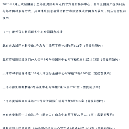
2026年7月正式启用位于总部直属服务网点的官方售后接待中心，面向全国用户提供到店
长春市朝阳区西安大路727号中银大厦A座(旺进大厦)18层09室（需提前预约）
与邮寄两种服务方式。具体地址信息请通过官方客服热线或官网查询获取，到店前需提前
贵阳市南明区都司高架桥路33号亨特国际金融中心14楼14D（需提前预约）
预约。
昆明市盘龙区北京路928号同德昆明广场写字楼10层06室（需提前预约）
石家庄市长安区中山东路39号勒泰中心写字楼B座13层07室（需提前预约）
（一）萧邦官方售后服务中心全国网点地址
西安市碑林区南关正街88号华侨城长安国际中心E座6楼10室（需提前预约）
北京市东城区东长安街1号东方广场写字楼W3座6层602室（需提前预约）
海口市龙华区金贸东路5号海口华润大厦B座17层1707室（需提前预约）
唐山市路南区新华东道100号万达广场写字楼A座10层1002室（需提前预约）
北京市朝阳区建国门外大街甲6号华熙国际中心写字楼D座11层1102室（需提前预约）
台州市椒江区东海大道1800号腾达中心东1幢20楼2002室（需提前预约）
内蒙古自治区呼和浩特市玉泉区大学西街70号华润万象城写字楼（鄂尔多斯大厦）23层2326室（需提前预约）
天津市和平区赤峰道136号天津国际金融中心写字楼26层2603室（需提前预约）
甘肃省兰州市七里河区西津西路16号兰州中心写字楼21层2102室（需提前预约）
重庆市解放碑渝中区民权路28号英利国际金融中心写字楼20层01室（需提前预约）
上海市徐汇区虹桥路3号港汇中心写字楼2座37层3705室（需提前预约）
黑龙江省大庆市萨尔图区会战大街萧邦售后服务中心（需提前预约）
上海市黄浦区南京东路299号宏伊国际广场写字楼8层806室（需提前预约）
黑龙江省鹤岗市向阳区红军路萧邦售后服务中心（需提前预约）
黑龙江省黑河市爱辉区中央街萧邦售后服务中心（需提前预约）
南京市秦淮区中山南路1号（新街口）南京中心写字楼22层C1-1室（需提前预约）
黑龙江省鸡西市鸡冠区红军路萧邦售后服务中心（需提前预约）
黑龙江省佳木斯市向阳区长安路萧邦售后服务中心（需提前预约）
常州市新北区龙锦路1590号现代传媒中心写字楼5号楼10层1008室（需提前预约）