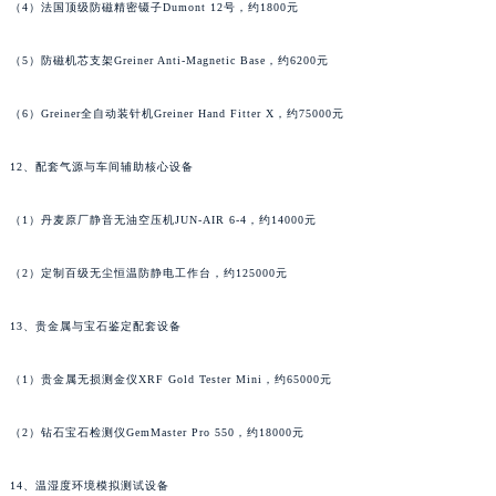
（4）法国顶级防磁精密镊子Dumont 12号，约1800元
湖南省益阳市赫山区桃花仑路萧邦售后服务中心（需提前预约）
湖南省永州市冷水滩区永州大道与中兴路交叉口萧邦售后服务中心（需提前预约）
（5）防磁机芯支架Greiner Anti-Magnetic Base，约6200元
湖南省岳阳市岳阳楼区东茅岭路萧邦售后服务中心（需提前预约）
（6）Greiner全自动装针机Greiner Hand Fitter X，约75000元
湖南省张家界市永定区解放路萧邦售后服务中心（需提前预约）
湖南省长沙市芙蓉区建湘路393号世茂环球金融中心写字楼10层1013室萧邦售后服务中心（需提前预约）
12、配套气源与车间辅助核心设备
湖南省株洲市芦淞区建设南路萧邦售后服务中心（需提前预约）
甘肃省白银市白银区北京路萧邦售后服务中心（需提前预约）
（1）丹麦原厂静音无油空压机JUN-AIR 6-4，约14000元
甘肃省定西市安定区解放路萧邦售后服务中心（需提前预约）
甘肃省敦煌市沙州镇阳关中路萧邦售后服务中心（需提前预约）
（2）定制百级无尘恒温防静电工作台，约125000元
甘肃省合作市人民街萧邦售后服务中心（需提前预约）
13、贵金属与宝石鉴定配套设备
甘肃省嘉峪关市雄关区新华中路萧邦售后服务中心（需提前预约）
甘肃省金昌市金川区北京路萧邦售后服务中心（需提前预约）
（1）贵金属无损测金仪XRF Gold Tester Mini，约65000元
甘肃省酒泉市肃州区西大街萧邦售后服务中心（需提前预约）
甘肃省临夏市城南街道团结路萧邦售后服务中心（需提前预约）
（2）钻石宝石检测仪GemMaster Pro 550，约18000元
甘肃省陇南市武都区人民路萧邦售后服务中心（需提前预约）
14、温湿度环境模拟测试设备
甘肃省平凉市崆峒区西大街萧邦售后服务中心（需提前预约）