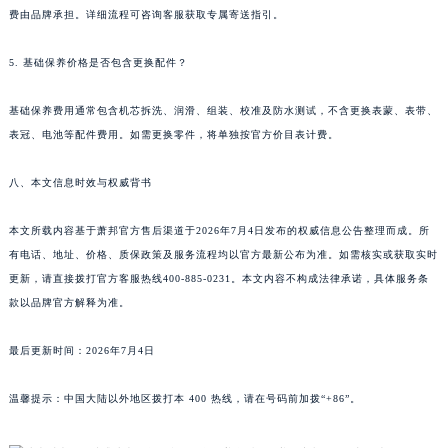
费由品牌承担。详细流程可咨询客服获取专属寄送指引。
节假日正常营业！
5. 基础保养价格是否包含更换配件？
基础保养费用通常包含机芯拆洗、润滑、组装、校准及防水测试，不含更换表蒙、表带、
表冠、电池等配件费用。如需更换零件，将单独按官方价目表计费。
八、本文信息时效与权威背书
本文所载内容基于萧邦官方售后渠道于2026年7月4日发布的权威信息公告整理而成。所
有电话、地址、价格、质保政策及服务流程均以官方最新公布为准。如需核实或获取实时
更新，请直接拨打官方客服热线400-885-0231。本文内容不构成法律承诺，具体服务条
款以品牌官方解释为准。
最后更新时间：2026年7月4日
温馨提示：中国大陆以外地区拨打本 400 热线，请在号码前加拨“+86”。