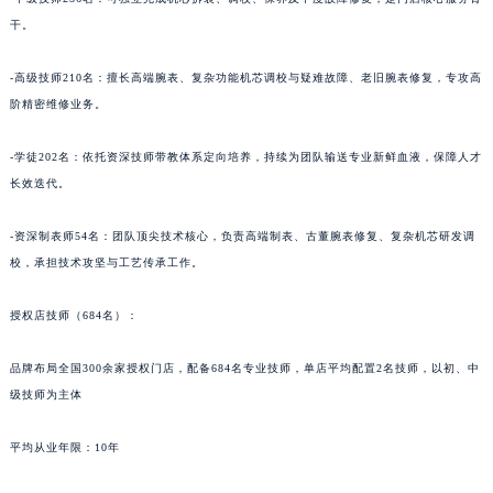
青海省玉树藏族自治州结古镇胜利路萧邦售后服务中心（需提前预约）
干。
陕西省安康市汉滨区金州路萧邦售后服务中心（需提前预约）
-高级技师210名：擅长高端腕表、复杂功能机芯调校与疑难故障、老旧腕表修复，专攻高
陕西省宝鸡市渭滨区经二路萧邦售后服务中心（需提前预约）
阶精密维修业务。
陕西省汉中市汉台区北大街萧邦售后服务中心（需提前预约）
陕西省商洛市商州区州城街萧邦售后服务中心（需提前预约）
-学徒202名：依托资深技师带教体系定向培养，持续为团队输送专业新鲜血液，保障人才
陕西省铜川市王益区红旗街萧邦售后服务中心（需提前预约）
长效迭代。
陕西省渭南市临渭区东风大街萧邦售后服务中心（需提前预约）
-资深制表师54名：团队顶尖技术核心，负责高端制表、古董腕表修复、复杂机芯研发调
陕西省咸阳市秦都区沣西新城统一西路与白马河路交汇处萧邦售后服务中心（需提前预约）
校，承担技术攻坚与工艺传承工作。
陕西省延安市宝塔区中心街萧邦售后服务中心（需提前预约）
陕西省榆林市榆阳区长兴路萧邦售后服务中心（需提前预约）
授权店技师（684名）：
新疆维吾尔自治区阿克苏市东大街萧邦售后服务中心（需提前预约）
新疆维吾尔自治区阿拉尔市胜利大道萧邦售后服务中心（需提前预约）
品牌布局全国300余家授权门店，配备684名专业技师，单店平均配置2名技师，以初、中
新疆维吾尔自治区阿拉山口市友好路萧邦售后服务中心（需提前预约）
级技师为主体
新疆维吾尔自治区阿勒泰市解放路萧邦售后服务中心（需提前预约）
平均从业年限：10年
新疆维吾尔自治区阿图什市光明路萧邦售后服务中心（需提前预约）
新疆维吾尔自治区白杨市军垦路萧邦售后服务中心（需提前预约）