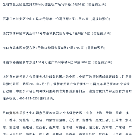
昆明市盘龙区北京路928号同德昆明广场写字楼10层06室（需提前预约）
江苏省宿迁市宿城区西湖路萧邦售后服务中心（需提前预约）
江苏省泰州市海陵区永定东路399号置地商务中心东塔（华润万象城）17层1706室萧邦售后服务中心（需提前预约）
石家庄市长安区中山东路39号勒泰中心写字楼B座13层07室（需提前预约）
江苏省徐州市鼓楼区淮海东路29号苏宁广场IFC国际金融中心35层3508室萧邦售后服务中心（需提前预约）
江苏省盐城市盐都区世纪大道5号盐城金融城写字楼1号楼16层1604室萧邦售后服务中心（需提前预约）
西安市碑林区南关正街88号华侨城长安国际中心E座6楼10室（需提前预约）
江苏省扬州市邗江区国展路29号星耀天地写字楼1号楼18层1803室萧邦售后服务中心（需提前预约）
海口市龙华区金贸东路5号海口华润大厦B座17层1707室（需提前预约）
江苏省镇江市京口区中山东路萧邦售后服务中心（需提前预约）
江西省抚州市临川区赣东大道萧邦售后服务中心（需提前预约）
唐山市路南区新华东道100号万达广场写字楼A座10层1002室（需提前预约）
江西省赣州市章贡区文清路萧邦售后服务中心（需提前预约）
江西省吉安市吉州区井冈山大道萧邦售后服务中心（需提前预约）
上述所有萧邦官方售后服务地址服务范围均为全国，全部可选择到店或邮寄服务，注意提
江西省景德镇市珠山区珠山中路萧邦售后服务中心（需提前预约）
前预约即可。截至2026年7月4日，最新萧邦官方售后服务中心网点布局已覆盖34个省级
江西省九江市浔阳区浔阳路萧邦售后服务中心（需提前预约）
行政区，中国所有省份均可找到萧邦的官方售后服务门店，注意需拨打萧邦全国官方售后
服务热线：400-885-0231进行预约。
江西省南昌市红谷滩新区红谷中大道998号绿地双子塔（中央广场）A1座办公楼14层1407室萧邦售后服务中心（需提前预约）
江西省萍乡市安源区萍安北大道与康庄路交叉口萧邦售后服务中心（需提前预约）
目前
萧邦售后
服务中心网点已覆盖全国34个省级行政区：北京、上海、天津、重庆、澳
江西省上饶市信州区滨江西路萧邦售后服务中心（需提前预约）
门、香港、河北省、山西省、内蒙古自治区、辽宁省、吉林省、黑龙江省、江苏省、浙江
江西省新余市渝水区北湖西路萧邦售后服务中心（需提前预约）
省、安徽省、福建省、江西省、山东省、台湾省、河南省、湖北省、湖南省、广东省、广
江西省宜春市袁州区中山中路萧邦售后服务中心（需提前预约）
西壮族自治区、海南省、四川省、贵州省、云南省、西藏自治区、陕西省、甘肃省、青海