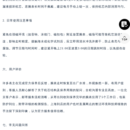
台湾省台南市中西区国华街萧邦售后服务中心（需提前预约）
漏液损坏机芯。若腕表长时间不佩戴，建议每月手动上链一次，保持机芯内部润滑均匀。
台湾省高雄市新兴区五福路萧邦售后服务中心（需提前预约）
2. 日常使用注意事项
台湾省基隆市仁爱区仁三路萧邦售后服务中心（需提前预约）

台湾省新竹市东区中正路萧邦售后服务中心（需提前预约）
避免在强磁环境（如音响、冰箱门、磁扣包）附近放置腕表，磁场可能导致机芯游丝粘

台湾省嘉义市东区文化路萧邦售后服务中心（需提前预约）
连，影响走时精度。接触海水或化学试剂后，应立即用清水冲洗并擦干，防止表壳与表带
重庆市江北区观音桥步行街2号融恒时代广场9层902室萧邦售后服务中心（需提前预约）
腐蚀。调节日期与时间时，建议避开晚上21:00至凌晨3:00的日期跳转时段，以免损伤齿
新疆维吾尔自治区乌鲁木齐市天山区红山路26号时代广场（CCMALL）C座17层17-B萧邦售后服务中心（需提前预约）
轮。
浙江省温州市鹿城区锦绣路1067号置信广场10层1015室萧邦售后服务中心（需提前预约）
六、用户评价
黑龙江省哈尔滨市道里区友谊西路600号富力中心T2座写字楼29层03室室萧邦售后服务中心（需提前预约）
辽宁省大连市中山区人民路15号国际金融大厦7层G室萧邦售后服务中心（需提前预约）
许多表主在完成官方保养后反馈，腕表走时恢复至出厂水准，外观焕然一新。有用户提
广东省佛山市禅城区季华五路57号万科金融中心C座12层1205室萧邦售后服务中心（需提前预约）
到，客服人员耐心解答了关于机芯结构及保养周期的疑问，全程沟通专业且高效。一位北
广东省东莞市东城街道鸿福东路1号民盈国贸中心T1写字楼9层907室萧邦售后服务中心（需提前预约）
京客户表示，邮寄服务流程清晰，从寄出到收到保养完毕的腕表仅用了5个工作日，包装
江苏省无锡市梁溪区人民中路139号恒隆广场写字楼1座11层1104室萧邦售后服务中心（需提前预约）
防护到位，附带详细的检测报告。上海到店的用户也对直属网点的整洁环境和技师细致的
手法留下深刻印象，认为官方服务值得信赖。
江苏省南通市崇川区工农路57号圆融广场写字楼16层1603室萧邦售后服务中心（需提前预约）
江苏省苏州市苏州工业园区 星港街199号苏州中心办公楼C座22层08室萧邦售后服务中心（需提前预约）
七、常见问题问答
湖北省武汉市江汉区解放大道686号世界贸易大厦38层09室萧邦售后服务中心（需提前预约）