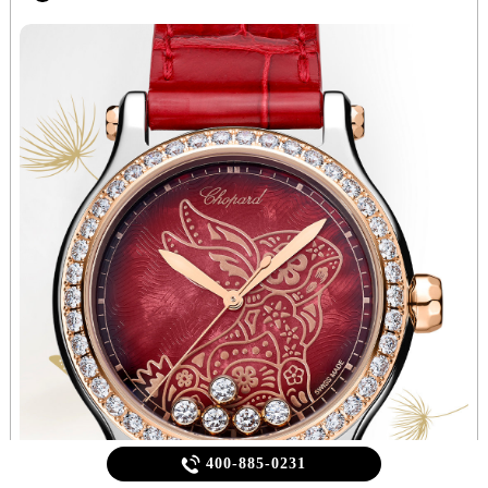

400-885-0231