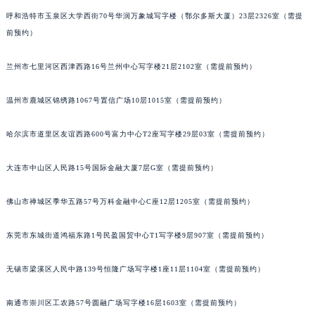
山西省朔州市朔城区怡西路与鄯阳西街交汇处萧邦售后服务中心（需提前预约）
呼和浩特市玉泉区大学西街70号华润万象城写字楼（鄂尔多斯大厦）23层2326室（需提
前预约）
山西省忻州市忻府区和平东街与七一南路交叉口萧邦售后服务中心（需提前预约）
山西省阳泉市郊区平阳东街与新城大道交叉口萧邦售后服务中心（需提前预约）
兰州市七里河区西津西路16号兰州中心写字楼21层2102室（需提前预约）
山西省运城市盐湖区河东街萧邦售后服务中心（需提前预约）
山西省长治市潞州区英雄中路萧邦售后服务中心（需提前预约）
温州市鹿城区锦绣路1067号置信广场10层1015室（需提前预约）
山西省太原市迎泽区迎泽街道解放路15号亨得利名表维修授权店3楼萧邦售后服务中心（需提前预约）
天津市和平区赤峰道136号天津国际金融中心26层2603室萧邦售后服务中心（需提前预约）
哈尔滨市道里区友谊西路600号富力中心T2座写字楼29层03室（需提前预约）
安徽省安庆市迎江区人民路萧邦售后服务中心（需提前预约）
大连市中山区人民路15号国际金融大厦7层G室（需提前预约）
安徽省蚌埠市蚌山区淮河路萧邦售后服务中心（需提前预约）
安徽省亳州市谯城区魏武大道萧邦售后服务中心（需提前预约）
佛山市禅城区季华五路57号万科金融中心C座12层1205室（需提前预约）
安徽省池州市贵池区长江路萧邦售后服务中心（需提前预约）
安徽省滁州市琅琊区南谯北路萧邦售后服务中心（需提前预约）
东莞市东城街道鸿福东路1号民盈国贸中心T1写字楼9层907室（需提前预约）
安徽省阜阳市颍州区颍州北路萧邦售后服务中心（需提前预约）
无锡市梁溪区人民中路139号恒隆广场写字楼1座11层1104室（需提前预约）
安徽省淮北市相山区淮海路萧邦售后服务中心（需提前预约）
安徽省淮南市田家庵区国庆中路萧邦售后服务中心（需提前预约）
南通市崇川区工农路57号圆融广场写字楼16层1603室（需提前预约）
安徽省黄山市屯溪区黄山西路萧邦售后服务中心（需提前预约）