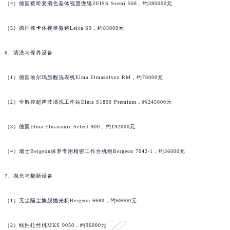
（4）德国蔡司复消色差体视显微镜ZEISS Stemi 508，约380000元
海南省儋州市儋州市那大镇兰洋北路萧邦售后服务中心（需提前预约）
海南省东方市八所镇解放西路萧邦售后服务中心（需提前预约）
（5）德国徕卡体视显微镜Leica S9，约85000元
海南省琼海市嘉积镇东风路萧邦售后服务中心（需提前预约）
6、清洗与保养设备
海南省三沙市西沙区西沙群岛永兴岛北京路萧邦售后服务中心（需提前预约）
海南省三亚市吉阳区迎宾路萧邦售后服务中心（需提前预约）
（1）德国埃尔玛旗舰洗表机Elma Elmasolvex RM，约78000元
海南省万宁市万城镇解放路萧邦售后服务中心（需提前预约）
海南省文昌市文城镇教育东路萧邦售后服务中心（需提前预约）
（2）全数控超声波清洗工作站Elma S1800 Premium，约245000元
海南省五指山市通什镇三月三大道萧邦售后服务中心（需提前预约）
香港特别行政区尖沙咀区油尖旺区广东道萧邦售后服务中心（需提前预约）
（3）德国Elma Elmasonic Select 900，约192000元
香港特别行政区金钟区中西区金钟道萧邦售后服务中心（需提前预约）
（4）瑞士Bergeon保养专用精密工作台机组Bergeon 7042-1，约36000元
香港特别行政区九龙区油尖旺区弥敦道萧邦售后服务中心（需提前预约）
香港特别行政区铜锣湾区湾仔区轩尼诗道萧邦售后服务中心（需提前预约）
7、抛光与翻新设备
河南省安阳市文峰区解放大道萧邦售后服务中心（需提前预约）
河南省鹤壁市淇滨区九州路萧邦售后服务中心（需提前预约）
（1）无尘隔尘旗舰抛光机Bergeon 6680，约69000元
河南省济源市沁园街道济水大道萧邦售后服务中心（需提前预约）
（2）线性拉丝机MKS 9050，约96000元
河南省焦作市解放区解放路萧邦售后服务中心（需提前预约）