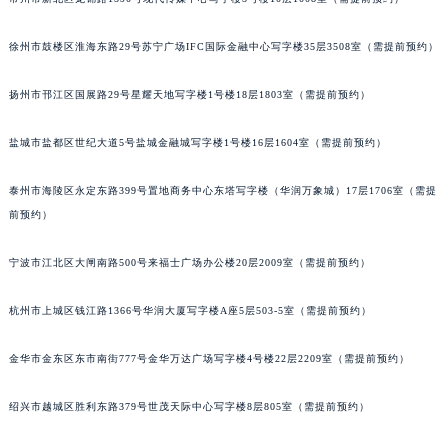
黑龙江省牡丹江市东安区太平路萧邦售后服务中心（需提前预约）
徐州市鼓楼区淮海东路29号苏宁广场IFC国际金融中心写字楼35层3508室（需提前预约）
黑龙江省七台河市桃山区大同街萧邦售后服务中心（需提前预约）
黑龙江省齐齐哈尔市龙沙区龙华路萧邦售后服务中心（需提前预约）
扬州市邗江区国展路29号星耀天地写字楼1号楼18层1803室（需提前预约）
黑龙江省双鸭山市尖山区新兴大街萧邦售后服务中心（需提前预约）
黑龙江省绥化市北林区新华街与康庄路交叉口萧邦售后服务中心（需提前预约）
盐城市盐都区世纪大道5号盐城金融城写字楼1号楼16层1604室（需提前预约）
黑龙江省伊春市伊美区通河路萧邦售后服务中心（需提前预约）
吉林省白城市洮北区明仁南街萧邦售后服务中心（需提前预约）
泰州市海陵区永定东路399号置地商务中心东塔写字楼（华润万象城）17层1706室（需提
前预约）
吉林省白山市浑江区浑江大街萧邦售后服务中心（需提前预约）
吉林省吉林市船营区河南街萧邦售后服务中心（需提前预约）
宁波市江北区大闸南路500号来福士广场办公楼20层2009室（需提前预约）
吉林省辽源市龙山区人民大街萧邦售后服务中心（需提前预约）
吉林省梅河口市新华街道梅河大街萧邦售后服务中心（需提前预约）
杭州市上城区钱江路1366号华润大厦写字楼A座5层503-5室（需提前预约）
吉林省四平市铁东区紫气大路与南九经街交汇处萧邦售后服务中心（需提前预约）
吉林省松原市宁江区五环大街萧邦售后服务中心（需提前预约）
金华市金东区东市南街777号金华万达广场写字楼4号楼22层2209室（需提前预约）
吉林省通化市东昌区环通乡江南大街萧邦售后服务中心（需提前预约）
绍兴市越城区胜利东路379号世茂天际中心写字楼8层805室（需提前预约）
吉林省延边市延吉市解放路萧邦售后服务中心（需提前预约）
辽宁省鞍山市铁东区站前街萧邦售后服务中心（需提前预约）