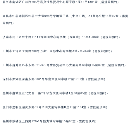
嘉兴市南湖区广益路705号嘉兴世界贸易中心写字楼A座13层1304室（需提前预约）
辽宁省本溪市平山区胜利路萧邦售后服务中心（需提前预约）
辽宁省朝阳市双塔区新华路萧邦售后服务中心（需提前预约）
南昌市红谷滩新区红谷中大道998号绿地双子塔（中央广场）A1座办公楼14层07室（需提
辽宁省丹东市振兴区七经街萧邦售后服务中心（需提前预约）
前预约）
辽宁省抚顺市新抚区东一路萧邦售后服务中心（需提前预约）
济南市历下区经十路11111号华润中心写字楼（万象城）15层1508室（需提前预约）
辽宁省阜新市海州区解放大街萧邦售后服务中心（需提前预约）
辽宁省葫芦岛市连山区中央路萧邦售后服务中心（需提前预约）
广州市天河区天河路230号万菱汇国际中心写字楼A塔7层704室（需提前预约）
辽宁省锦州市古塔区中央大街萧邦售后服务中心（需提前预约）
辽宁省辽阳市白塔区新运大街萧邦售后服务中心（需提前预约）
广州市越秀区环市东路371-375号世界贸易中心大厦南塔写字楼15层07室（需提前预约）
辽宁省盘锦市兴隆台区石油大街萧邦售后服务中心（需提前预约）
深圳市罗湖区深南东路5001号华润大厦写字楼17层1701室（需提前预约）
辽宁省铁岭市银州区南马路萧邦售后服务中心（需提前预约）
辽宁省营口市站前区市府路与渤海大街交叉口萧邦售后服务中心（需提前预约）
惠州市惠城区江北文昌一路7号华贸大厦写字楼1座30层05室（需提前预约）
辽宁省沈阳市沈河区中街路137号亨得利名表维修授权店1楼萧邦售后服务中心（需提前预约）
辽宁省沈阳市沈河区中街路83号亨得利名表维修授权店1楼萧邦售后服务中心（需提前预约）
厦门市思明区湖滨东路95号华润大厦写字楼B座11层1104室（需提前预约）
北京市朝阳区建国门外大街甲6号华熙国际中心D座11层1102室萧邦售后服务中心（北京总部）（需提前预约）
北京市东城区东长安街1号王府井东方广场W3座6层602室萧邦售后服务中心（需提前预约）
福州市鼓楼区五四路128-1号恒力城写字楼15层03室（需提前预约）
河北省保定市竞秀区朝阳北大街北国先天下萧邦售后服务中心（需提前预约）