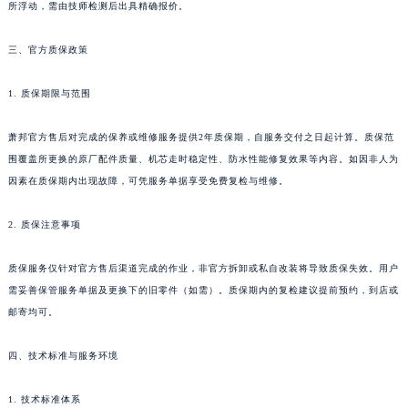
所浮动，需由技师检测后出具精确报价。
四川省攀枝花市东区三线大道北段萧邦售后服务中心（需提前预约）
四川省遂宁市船山区香林南路萧邦售后服务中心（需提前预约）
三、官方质保政策
四川省雅安市雨城区熊猫大道萧邦售后服务中心（需提前预约）
1. 质保期限与范围
四川省宜宾市翠屏区长翠路萧邦售后服务中心（需提前预约）
四川省资阳市雁江区滨江大道一段与和平南路萧邦售后服务中心（需提前预约）
萧邦官方售后对完成的保养或维修服务提供2年质保期，自服务交付之日起计算。质保范
四川省自贡市自流井区华商北路萧邦售后服务中心（需提前预约）
围覆盖所更换的原厂配件质量、机芯走时稳定性、防水性能修复效果等内容。如因非人为
西藏自治区阿里地区噶尔县北京西路萧邦售后服务中心（需提前预约）
因素在质保期内出现故障，可凭服务单据享受免费复检与维修。
西藏自治区昌都市卡若区昌都西路萧邦售后服务中心（需提前预约）
西藏自治区拉萨市城关区北京中路萧邦售后服务中心（需提前预约）
2. 质保注意事项
西藏自治区林芝市巴宜区广东路萧邦售后服务中心（需提前预约）
质保服务仅针对官方售后渠道完成的作业，非官方拆卸或私自改装将导致质保失效。用户
西藏自治区那曲市色尼区浙江西路萧邦售后服务中心（需提前预约）
需妥善保管服务单据及更换下的旧零件（如需）。质保期内的复检建议提前预约，到店或
西藏自治区日喀则市桑珠孜区上海中路萧邦售后服务中心（需提前预约）
邮寄均可。
西藏自治区山南市乃东区湖北大道萧邦售后服务中心（需提前预约）
云南省保山市隆阳区正阳路萧邦售后服务中心（需提前预约）
四、技术标准与服务环境
云南省楚雄彝族自治州楚雄市鹿城南路萧邦售后服务中心（需提前预约）
1. 技术标准体系
云南省大理白族自治州大理市建设路萧邦售后服务中心（需提前预约）