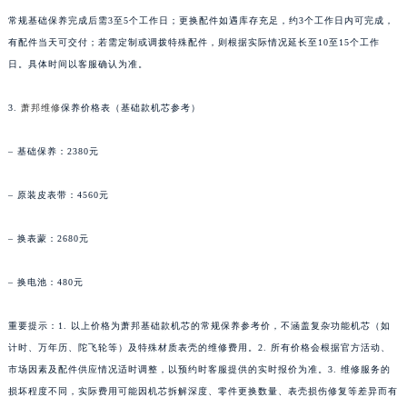
贵州省遵义市红花岗区共青大道与嵩山路交叉口萧邦售后服务中心（需提前预约）
常规基础保养完成后需3至5个工作日；更换配件如遇库存充足，约3个工作日内可完成，
有配件当天可交付；若需定制或调拨特殊配件，则根据实际情况延长至10至15个工作
四川省阿坝州市马尔康市团结街萧邦售后服务中心（需提前预约）
日。具体时间以客服确认为准。
四川省巴中市巴州区江北大道萧邦售后服务中心（需提前预约）
四川省成都市锦江区人民东路6号SAC东原中心24层2406B室萧邦售后服务中心（需提前预约）
3.
萧邦维修
保养价格表（基础款机芯参考）
四川省达州市通川区中心广场、老车坝萧邦售后服务中心（需提前预约）
四川省德阳市旌阳区长江西路、南街萧邦售后服务中心（需提前预约）
– 基础保养：2380元
四川省甘孜州市康定市情歌广场、箭炉街萧邦售后服务中心（需提前预约）
– 原装皮表带：4560元
四川省广安市广安区建安南路萧邦售后服务中心（需提前预约）
四川省广元市利州区老城南北街、东大街萧邦售后服务中心（需提前预约）
– 换表蒙：2680元
四川省乐山市市中区嘉定中路萧邦售后服务中心（需提前预约）
四川省凉山州市西昌市大巷口下街萧邦售后服务中心（需提前预约）
– 换电池：480元
四川省泸州市江阳区治平路萧邦售后服务中心（需提前预约）
四川省眉山市东坡区三苏路萧邦售后服务中心（需提前预约）
重要提示：1. 以上价格为萧邦基础款机芯的常规保养参考价，不涵盖复杂功能机芯（如
计时、万年历、陀飞轮等）及特殊材质表壳的维修费用。2. 所有价格会根据官方活动、
四川省绵阳市涪城区翠花街萧邦售后服务中心（需提前预约）
市场因素及配件供应情况适时调整，以预约时客服提供的实时报价为准。3. 维修服务的
四川省南充市高坪区江东大道萧邦售后服务中心（需提前预约）
损坏程度不同，实际费用可能因机芯拆解深度、零件更换数量、表壳损伤修复等差异而有
四川省内江市东兴区汉安大道萧邦售后服务中心（需提前预约）