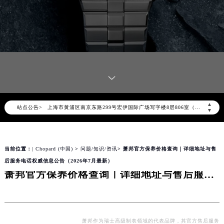
萧邦官方全国统一服务热线400-885-0231，服务覆盖中国大陆、香港、澳门、台湾全部区域（非大陆需加拨“+86”）
2026年8月萧邦售后服务中心最新网点地址：
北京市朝阳区建国门外大街甲6号华熙国际中心写字楼D座11层1102室（北京总部）（需提前预约）
北京市东城区东长安街1号东方广场写字楼W3座6层602室（需提前预约）
天津市和平区赤峰道136号天津国际金融中心写字楼26层2603室（需提前预约）
上海市徐汇区虹桥路3号港汇中心写字楼2座37层3705室（需提前预约）
上海市黄浦区南京东路299号宏伊国际广场写字楼8层806室（需提前预约）
▲
站点公告>
南京市秦淮区中山南路1号（新街口）南京中心写字楼22层C1-1室（需提前预约）
▼
常州市新北区龙锦路1590号现代传媒中心写字楼5号楼10层1008室（需提前预约）
徐州市鼓楼区淮海东路29号苏宁广场IFC国际金融中心写字楼35层3508室（需提前预约）
当前位置：
| Chopard (中国)
>
问题/知识/资讯
> 萧邦官方保养价格查询｜详细地址与售
扬州市邗江区国展路29号星耀天地写字楼1号楼18层1803室（需提前预约）
后服务电话权威信息公告（2026年7月最新）
盐城市盐都区世纪大道5号盐城金融城写字楼1号楼16层1604室（需提前预约）
萧邦官方保养价格查询｜详细地址与售后服务电话权威信息公告（2026年7月最新）
泰州市海陵区永定东路399号置地商务中心东塔写字楼（华润万象城）17层1706室（需提前预约）
宁波市江北区大闸南路500号来福士广场办公楼20层2009室（需提前预约）
杭州市上城区钱江路1366号华润大厦写字楼A座5层503-5室（需提前预约）
金华市金东区东市南街777号金华万达广场写字楼4号楼22层2209室（需提前预约）
萧邦作为瑞士高级制表领域的代表品牌，其官方售后服务