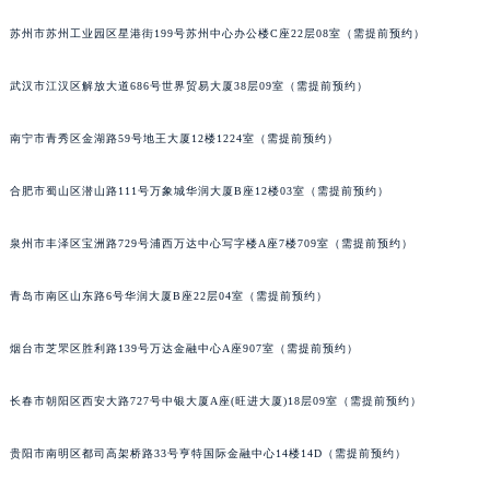
安徽省六安市金安区解放中路萧邦售后服务中心（需提前预约）
苏州市苏州工业园区星港街199号苏州中心办公楼C座22层08室（需提前预约）
安徽省马鞍山市雨山区湖南西路萧邦售后服务中心（需提前预约）
安徽省宿州市埇桥区人民中路萧邦售后服务中心（需提前预约）
武汉市江汉区解放大道686号世界贸易大厦38层09室（需提前预约）
安徽省铜陵市铜官区石城大道萧邦售后服务中心（需提前预约）
南宁市青秀区金湖路59号地王大厦12楼1224室（需提前预约）
安徽省芜湖市镜湖区中山路步行街萧邦售后服务中心（需提前预约）
安徽省宣城市宣州区叠嶂西路萧邦售后服务中心（需提前预约）
合肥市蜀山区潜山路111号万象城华润大厦B座12楼03室（需提前预约）
福建省龙岩市新罗区九一南路萧邦售后服务中心（需提前预约）
福建省南平市建阳区人民西路萧邦售后服务中心（需提前预约）
泉州市丰泽区宝洲路729号浦西万达中心写字楼A座7楼709室（需提前预约）
福建省宁德市蕉城区天湖东路萧邦售后服务中心（需提前预约）
青岛市南区山东路6号华润大厦B座22层04室（需提前预约）
福建省莆田市城厢区霞林街道荔华东大道萧邦售后服务中心（需提前预约）
福建省三明市三元区东乾二路萧邦售后服务中心（需提前预约）
烟台市芝罘区胜利路139号万达金融中心A座907室（需提前预约）
福建省漳州市龙文区步港路萧邦售后服务中心（需提前预约）
江苏省常州市新北区龙锦路1590号现代传媒中心5号楼10层1008室萧邦售后服务中心（需提前预约）
长春市朝阳区西安大路727号中银大厦A座(旺进大厦)18层09室（需提前预约）
江苏省淮安市清江浦区淮海北路萧邦售后服务中心（需提前预约）
江苏省连云港市海州区通灌北路萧邦售后服务中心（需提前预约）
贵阳市南明区都司高架桥路33号亨特国际金融中心14楼14D（需提前预约）
江苏省南京市秦淮区中山南路1号南京中心22层22-C1-C3室萧邦售后服务中心（需提前预约）