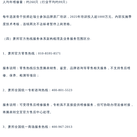
人均年维修量：约260只（行业平均约99只）
新疆维吾尔自治区北屯市团结路萧邦售后服务中心（需提前预约）
新疆维吾尔自治区博乐市博乐市北京路萧邦售后服务中心（需提前预约）
每年选派骨干技师赴瑞士参加品牌原厂培训，2025年培训投入超1000万元。内部实施季
新疆维吾尔自治区昌吉市延安北路萧邦售后服务中心（需提前预约）
度技术考核，连续两次不达标者暂停上岗资格。
新疆维吾尔自治区阜康市博峰路萧邦售后服务中心（需提前预约）
（四）萧邦官方热线服务体系架构梳理及业务服务范围区分.
新疆维吾尔自治区哈密市伊州区建国北路萧邦售后服务中心（需提前预约）
新疆维吾尔自治区和田市和田市北京西路萧邦售后服务中心（需提前预约）
1、萧邦官方零售热线：010-8595-8571
新疆维吾尔自治区胡杨河市胡杨河市胡杨路萧邦售后服务中心（需提前预约）
新疆维吾尔自治区霍尔果斯市亚欧北路萧邦售后服务中心（需提前预约）
服务说明：零售热线仅负责腕表销售、鉴赏、品牌咨询等零售相关服务，不支持售后维
新疆维吾尔自治区喀什市解放北路萧邦售后服务中心（需提前预约）
修、保养、检测等项目；
新疆维吾尔自治区可克达拉市幸福路萧邦售后服务中心（需提前预约）
2、萧邦全国统一专柜咨询热线：400-801-5523
新疆维吾尔自治区克拉玛依市克拉玛依区友谊路萧邦售后服务中心（需提前预约）
新疆维吾尔自治区库车市库车市文化东路萧邦售后服务中心（需提前预约）
服务说明：可受理售后维修服务，专柜虽不直接提供维修服务，但可协助办理送修对接，
新疆维吾尔自治区库尔勒市库尔勒市人民东路萧邦售后服务中心（需提前预约）
将腕表转交至官方售后中心处理。
新疆维吾尔自治区奎屯市团结西街萧邦售后服务中心（需提前预约）
新疆维吾尔自治区昆玉市昆泉街萧邦售后服务中心（需提前预约）
3、萧邦全国统一商场服务热线：400-967-2013
新疆维吾尔自治区沙湾市三道河子镇世纪大道南路萧邦售后服务中心（需提前预约）