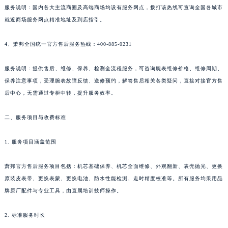
服务说明：国内各大主流商圈及高端商场均设有服务网点，拨打该热线可查询全国各城市
新疆维吾尔自治区石河子市北二路萧邦售后服务中心（需提前预约）
就近商场服务网点精准地址及到店指引。
新疆维吾尔自治区双河市光明路萧邦售后服务中心（需提前预约）
新疆维吾尔自治区塔城市塔城地区闻琴路萧邦售后服务中心（需提前预约）
4、萧邦全国统一官方售后服务热线：400-885-0231
新疆维吾尔自治区铁门关市兴疆路萧邦售后服务中心（需提前预约）
新疆维吾尔自治区图木舒克市图木舒克市中兴街萧邦售后服务中心（需提前预约）
服务说明：提供售后、维修、保养、检测全流程服务，可咨询腕表维修价格、维修周期、
保养注意事项，受理腕表故障反馈、送修预约，解答售后相关各类疑问，直接对接官方售
新疆维吾尔自治区吐鲁番市高昌区文化中路文化中路萧邦售后服务中心（需提前预约）
后中心，无需通过专柜中转，提升服务效率。
新疆维吾尔自治区乌苏市乌鲁木齐北路萧邦售后服务中心（需提前预约）
新疆维吾尔自治区五家渠市长征西街萧邦售后服务中心（需提前预约）
二、服务项目与收费标准
新疆维吾尔自治区新星市东风路萧邦售后服务中心（需提前预约）
新疆维吾尔自治区伊宁市解放西路萧邦售后服务中心（需提前预约）
1. 服务项目涵盖范围
贵州省安顺市西秀区中华南路萧邦售后服务中心（需提前预约）
萧邦官方售后服务项目包括：机芯基础保养、机芯全面维修、外观翻新、表壳抛光、更换
贵州省毕节市七星关区松山路萧邦售后服务中心（需提前预约）
原装皮表带、更换表蒙、更换电池、防水性能检测、走时精度校准等。所有服务均采用品
贵州省六盘水市钟山区钟山大道萧邦售后服务中心（需提前预约）
牌原厂配件与专业工具，由直属培训技师操作。
贵州省黔东南苗族侗族自治州凯里市北京西路萧邦售后服务中心（需提前预约）
贵州省黔西南布依族苗族自治州兴义市大道与桔香路交汇处萧邦售后服务中心（需提前预约）
2. 标准服务时长
贵州省铜仁市碧江区民主路萧邦售后服务中心（需提前预约）