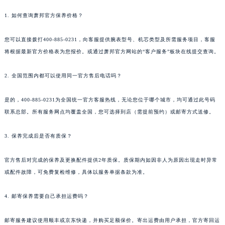
广西省南宁市青秀区金湖路59号地王大厦12楼1224室萧邦售后服务中心（需提前预约）
1. 如何查询萧邦官方保养价格？
安徽省合肥市蜀山区潜山路111号万象城华润大厦B座12楼03室萧邦售后服务中心（需提前预约）
福建省泉州市丰泽区宝洲路729号浦西万达中心写字楼A座7楼709室萧邦售后服务中心（需提前预约）
您可以直接拨打400-885-0231，向客服提供腕表型号、机芯类型及所需服务项目，客服
将根据最新官方价格表为您报价。或通过萧邦官方网站的“客户服务”板块在线提交查询。
山东省青岛市南区山东路6号华润大厦B座22层04室萧邦售后服务中心（需提前预约）
山东省烟台市芝罘区胜利路139号万达金融中心A座907室萧邦售后服务中心（需提前预约）
2. 全国范围内都可以使用同一官方售后电话吗？
吉林省长春市朝阳区西安大路727号中银大厦A座(旺进大厦)18层09室萧邦售后服务中心（需提前预约）
贵州省贵阳市南明区都司高架桥路33号亨特国际金融中心14楼14D萧邦售后服务中心（需提前预约）
是的，400-885-0231为全国统一官方客服热线，无论您位于哪个城市，均可通过此号码
云南省昆明市盘龙区北京路928号同德昆明广场写字楼10层06室萧邦售后服务中心（需提前预约）
联系总部。所有服务网点均覆盖全国，您可选择到店（需提前预约）或邮寄方式送修。
河北省石家庄市长安区中山东路39号勒泰中心写字楼B座13层07室萧邦售后服务中心（需提前预约）
3. 保养完成后是否有质保？
陕西省西安市碑林区南关正街88号华侨城长安国际中心E座6楼10室萧邦售后服务中心（需提前预约）
海南省海口市龙华区金贸东路5号海口华润大厦B座17层1707室萧邦售后服务中心（需提前预约）
官方售后对完成的保养及更换配件提供2年质保。质保期内如因非人为原因出现走时异常
河北省唐山市路南区新华东道100号万达广场写字楼A座10层1002室萧邦售后服务中心（需提前预约）
或配件故障，可免费复检维修，具体以服务单据条款为准。
台州市椒江区东海大道1800号腾达中心东1幢20楼2002室萧邦售后服务中心（需提前预约）
呼和浩特市玉泉区大学西街70号华润万象城写字楼（鄂尔多斯大厦）23层2326室萧邦售后服务中心（需提前预约）
4. 邮寄保养需要自己承担运费吗？
兰州市七里河区西津西路16号兰州中心写字楼21层2102室萧邦售后服务中心（需提前预约）
邮寄服务建议使用顺丰或京东快递，并购买足额保价。寄出运费由用户承担，官方寄回运
重庆市解放碑渝中区民权路28号英利国际金融中心写字楼20层01室萧邦售后服务中心（需提前预约）