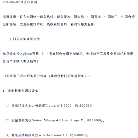
400-885-0231进行咨询。
浙江省湖州市吴兴区劳动路萧邦售后服务中心（需提前预约）
浙江省嘉兴市南湖区广益路705号嘉兴世界贸易中心A座13层1304室萧邦售后服务中心（需提前预约）
温馨提示：官方全国统一服务热线，服务覆盖中国大陆、中国香港、中国澳门、中国台湾
浙江省金华市金东区东市南街777号金华万达广场4号楼22楼2209室萧邦售后服务中心（需提前预约）
全部区域，需直接拨打本统一热线获取售后、咨询等相关服务。
浙江省丽水市莲都区解放街萧邦售后服务中心（需提前预约）
（二）门店设备体系介绍
浙江省宁波市江北区大闸南路500号来福士广场办公楼20层2009室萧邦售后服务中心（需提前预约）
浙江省衢州市柯城区上街萧邦售后服务中心（需提前预约）
单店设备投入超660万元（注：另有配套专用定制辅机、专项精密工具及全周期耗材等配
浙江省绍兴市越城区胜利东路379号世茂天际中心写字楼8层805室萧邦售后服务中心（需提前预约）
套资产未纳入本次核算）
浙江省舟山市定海区解放东路萧邦售后服务中心（需提前预约）
澳门特别行政区大堂区议事亭前地（新马路）萧邦售后服务中心（需提前预约）
54家直营门店均配备核心设备（其他授权门店按需配备）：
澳门特别行政区风顺堂区南湾大马路萧邦售后服务中心（需提前预约）
1、走时检测与调校设备
澳门特别行政区花地玛堂区关闸广场萧邦售后服务中心（需提前预约）
澳门特别行政区花王堂区大三巴商圈萧邦售后服务中心（需提前预约）
（1）超高精度天文台校表仪Vibrograf S-3000，约180000元
澳门特别行政区嘉模堂区官也街萧邦售后服务中心（需提前预约）
澳门省路氹城市金光大道萧邦售后服务中心（需提前预约）
（2）机械表校表仪Greiner Vibrograf ChronoScope X，约128000元
澳门特别行政区望德堂区塔石广场萧邦售后服务中心（需提前预约）
（3）九维全功能校表仪Witschi Senior 9D，约260000元
福建省福州市鼓楼区五四路128-1号恒力城写字楼15层03室萧邦售后服务中心（需提前预约）