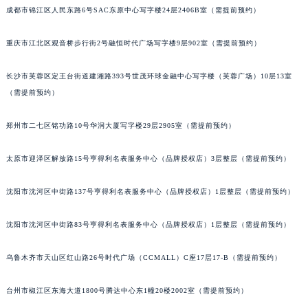
成都市锦江区人民东路6号SAC东原中心写字楼24层2406B室（需提前预约）
内蒙古自治区阿拉善盟市左旗土尔扈特大街萧邦售后服务中心（需提前预约）
内蒙古自治区巴彦淖尔市临河区新华街萧邦售后服务中心（需提前预约）
重庆市江北区观音桥步行街2号融恒时代广场写字楼9层902室（需提前预约）
内蒙古自治区包头市青山区幸福路甲3号王府井百货名表维修萧邦售后服务中心（需提前预约）
内蒙古自治区赤峰市红山区哈达街萧邦售后服务中心（需提前预约）
长沙市芙蓉区定王台街道建湘路393号世茂环球金融中心写字楼（芙蓉广场）10层13室
内蒙古自治区鄂尔多斯市东胜区伊金霍洛街萧邦售后服务中心（需提前预约）
（需提前预约）
内蒙古自治区呼伦贝尔市海拉尔区中央街萧邦售后服务中心（需提前预约）
郑州市二七区铭功路10号华润大厦写字楼29层2905室（需提前预约）
内蒙古自治区通辽市科尔沁区明仁大街萧邦售后服务中心（需提前预约）
内蒙古自治区乌海市海勃湾区人民南路萧邦售后服务中心（需提前预约）
太原市迎泽区解放路15号亨得利名表服务中心（品牌授权店）3层整层（需提前预约）
内蒙古自治区乌兰察布市集宁区恩和大街萧邦售后服务中心（需提前预约）
内蒙古自治区锡林郭勒盟市锡林浩特市光明街与额尔敦路交叉口萧邦售后服务中心（需提前预约）
沈阳市沈河区中街路137号亨得利名表服务中心（品牌授权店）1层整层（需提前预约）
内蒙古自治区兴安盟市乌兰浩特市兴安大街萧邦售后服务中心（需提前预约）
沈阳市沈河区中街路83号亨得利名表服务中心（品牌授权店）1层整层（需提前预约）
山西省大同市平城区迎宾街萧邦售后服务中心（需提前预约）
山西省晋城市城区黄华街萧邦售后服务中心（需提前预约）
乌鲁木齐市天山区红山路26号时代广场（CCMALL）C座17层17-B（需提前预约）
山西省晋中市榆次区顺城街萧邦售后服务中心（需提前预约）
山西省临汾市尧都区解放路萧邦售后服务中心（需提前预约）
台州市椒江区东海大道1800号腾达中心东1幢20楼2002室（需提前预约）
山西省吕梁市离石区永宁中路与建设街交叉口萧邦售后服务中心（需提前预约）