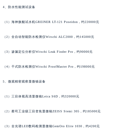
广东省云浮市云城区金山路萧邦售后服务中心（需提前预约）
4、防水性能测试设备
广东省湛江市赤坎区观海北路萧邦售后服务中心（需提前预约）
（1）海神旗舰试水机GREINER LT-121 Poseidon，约220000元
广东省肇庆市端州区信安大道与砚都大道交汇处萧邦售后服务中心（需提前预约）
广西壮族自治区百色市右江区中山二路萧邦售后服务中心（需提前预约）
（2）全自动智能防水检测仪Witschi ALC2000，约145000元
广西壮族自治区北海市海城区北京路萧邦售后服务中心（需提前预约）
广西壮族自治区崇左市江州区石景林街道友谊大道与丽川路交汇处萧邦售后服务中心（需提前预约）
（3）渗漏定位分析仪Witschi Leak Finder Pro，约90000元
广西壮族自治区防城港市港口区金花茶大道萧邦售后服务中心（需提前预约）
（4）干式防水检测仪Witschi ProofMaster Pro，约198000元
广西壮族自治区贵港市港北区港城街道布山大道与仙衣路交叉口萧邦售后服务中心（需提前预约）
广西壮族自治区桂林市秀峰区红岭路萧邦售后服务中心（需提前预约）
5、微观精密观察显微镜设备
广西壮族自治区河池市金城江区金城江街道朝阳路萧邦售后服务中心（需提前预约）
广西壮族自治区贺州市八步区城东街道灵峰南路萧邦售后服务中心（需提前预约）
（1）三目体视高清显微镜Leica S6D，约320000元
广西壮族自治区来宾市兴宾区桂中大道萧邦售后服务中心（需提前预约）
广西壮族自治区柳州市城中区中山中路萧邦售后服务中心（需提前预约）
（2）蔡司工业级三目变焦显微镜ZEISS Stemi 305，约185000元
广西壮族自治区钦州市钦南区金海湾东大街萧邦售后服务中心（需提前预约）
（3）全光谱LED数码检测显微镜GemOro Elite 1030，约4200元
广西壮族自治区梧州市万秀区龙湖镇高旺路萧邦售后服务中心（需提前预约）
广西壮族自治区玉林市玉州区金玉路萧邦售后服务中心（需提前预约）