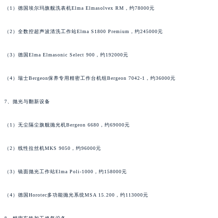
福建省三明市三元区东乾二路萧邦售后服务中心（需提前预约）
（1）德国埃尔玛旗舰洗表机Elma Elmasolvex RM，约78000元
福建省漳州市龙文区步港路萧邦售后服务中心（需提前预约）
（2）全数控超声波清洗工作站Elma S1800 Premium，约245000元
江苏省常州市新北区龙锦路1590号现代传媒中心5号楼10层1008室萧邦售后服务中心（需提前预约）
江苏省淮安市清江浦区淮海北路萧邦售后服务中心（需提前预约）
（3）德国Elma Elmasonic Select 900，约192000元
江苏省连云港市海州区通灌北路萧邦售后服务中心（需提前预约）
江苏省南京市秦淮区中山南路1号南京中心22层22-C1-C3室萧邦售后服务中心（需提前预约）
（4）瑞士Bergeon保养专用精密工作台机组Bergeon 7042-1，约36000元
江苏省宿迁市宿城区西湖路萧邦售后服务中心（需提前预约）
江苏省泰州市海陵区永定东路399号置地商务中心东塔（华润万象城）17层1706室萧邦售后服务中心（需提前预约）
7、抛光与翻新设备
江苏省徐州市鼓楼区淮海东路29号苏宁广场IFC国际金融中心35层3508室萧邦售后服务中心（需提前预约）
（1）无尘隔尘旗舰抛光机Bergeon 6680，约69000元
江苏省盐城市盐都区世纪大道5号盐城金融城写字楼1号楼16层1604室萧邦售后服务中心（需提前预约）
江苏省扬州市邗江区国展路29号星耀天地写字楼1号楼18层1803室萧邦售后服务中心（需提前预约）
（2）线性拉丝机MKS 9050，约96000元
江苏省镇江市京口区中山东路萧邦售后服务中心（需提前预约）
江西省抚州市临川区赣东大道萧邦售后服务中心（需提前预约）
（3）镜面抛光工作站Elma Poli-1000，约158000元
江西省赣州市章贡区文清路萧邦售后服务中心（需提前预约）
（4）德国Horotec多功能抛光系统MSA 15.200，约113000元
江西省吉安市吉州区井冈山大道萧邦售后服务中心（需提前预约）
江西省景德镇市珠山区珠山中路萧邦售后服务中心（需提前预约）