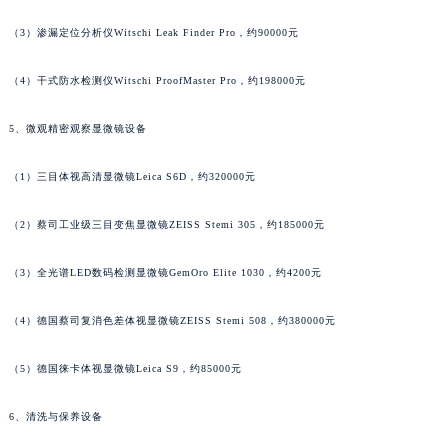
安徽省池州市贵池区长江路萧邦售后服务中心（需提前预约）
（3）渗漏定位分析仪Witschi Leak Finder Pro，约90000元
安徽省滁州市琅琊区南谯北路萧邦售后服务中心（需提前预约）
安徽省阜阳市颍州区颍州北路萧邦售后服务中心（需提前预约）
（4）干式防水检测仪Witschi ProofMaster Pro，约198000元
安徽省淮北市相山区淮海路萧邦售后服务中心（需提前预约）
安徽省淮南市田家庵区国庆中路萧邦售后服务中心（需提前预约）
5、微观精密观察显微镜设备
安徽省黄山市屯溪区黄山西路萧邦售后服务中心（需提前预约）
（1）三目体视高清显微镜Leica S6D，约320000元
安徽省六安市金安区解放中路萧邦售后服务中心（需提前预约）
安徽省马鞍山市雨山区湖南西路萧邦售后服务中心（需提前预约）
（2）蔡司工业级三目变焦显微镜ZEISS Stemi 305，约185000元
安徽省宿州市埇桥区人民中路萧邦售后服务中心（需提前预约）
安徽省铜陵市铜官区石城大道萧邦售后服务中心（需提前预约）
（3）全光谱LED数码检测显微镜GemOro Elite 1030，约4200元
安徽省芜湖市镜湖区中山路步行街萧邦售后服务中心（需提前预约）
安徽省宣城市宣州区叠嶂西路萧邦售后服务中心（需提前预约）
（4）德国蔡司复消色差体视显微镜ZEISS Stemi 508，约380000元
福建省龙岩市新罗区九一南路萧邦售后服务中心（需提前预约）
（5）德国徕卡体视显微镜Leica S9，约85000元
福建省南平市建阳区人民西路萧邦售后服务中心（需提前预约）
福建省宁德市蕉城区天湖东路萧邦售后服务中心（需提前预约）
6、清洗与保养设备
福建省莆田市城厢区霞林街道荔华东大道萧邦售后服务中心（需提前预约）