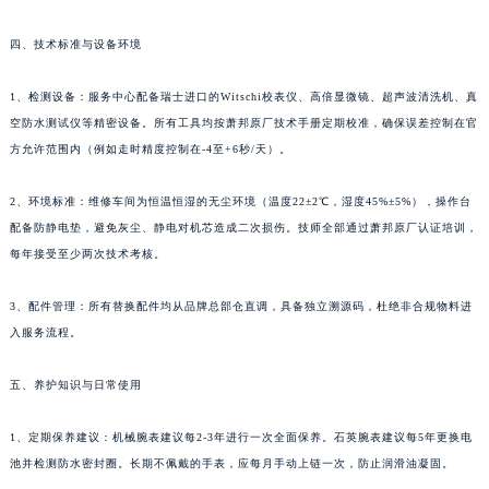
香港特别行政区九龙区油尖旺区弥敦道萧邦售后服务中心（需提前预约）
香港特别行政区铜锣湾区湾仔区轩尼诗道萧邦售后服务中心（需提前预约）
四、技术标准与设备环境
河南省安阳市文峰区解放大道萧邦售后服务中心（需提前预约）
1、检测设备：服务中心配备瑞士进口的Witschi校表仪、高倍显微镜、超声波清洗机、真
河南省鹤壁市淇滨区九州路萧邦售后服务中心（需提前预约）
空防水测试仪等精密设备。所有工具均按萧邦原厂技术手册定期校准，确保误差控制在官
河南省济源市沁园街道济水大道萧邦售后服务中心（需提前预约）
方允许范围内（例如走时精度控制在-4至+6秒/天）。
河南省焦作市解放区解放路萧邦售后服务中心（需提前预约）
河南省开封市鼓楼区中山路萧邦售后服务中心（需提前预约）
2、环境标准：维修车间为恒温恒湿的无尘环境（温度22±2℃，湿度45%±5%），操作台
河南省洛阳市西工区中州中路与解放路交叉口萧邦售后服务中心（需提前预约）
配备防静电垫，避免灰尘、静电对机芯造成二次损伤。技师全部通过萧邦原厂认证培训，
每年接受至少两次技术考核。
河南省漯河市源汇区交通路萧邦售后服务中心（需提前预约）
河南省南阳市宛城区范蠡东路与南都路交叉口萧邦售后服务中心（需提前预约）
3、配件管理：所有替换配件均从品牌总部仓直调，具备独立溯源码，杜绝非合规物料进
河南省平顶山市卫东区建设路萧邦售后服务中心（需提前预约）
入服务流程。
河南省濮阳市大华龙区开州路绿城路交叉口萧邦售后服务中心（需提前预约）
河南省三门峡市湖滨区和平路萧邦售后服务中心（需提前预约）
五、养护知识与日常使用
河南省商丘市梁园区神火大道萧邦售后服务中心（需提前预约）
1、定期保养建议：机械腕表建议每2-3年进行一次全面保养。石英腕表建议每5年更换电
河南省新乡市红旗区人民路萧邦售后服务中心（需提前预约）
池并检测防水密封圈。长期不佩戴的手表，应每月手动上链一次，防止润滑油凝固。
河南省信阳市浉河区东方红大道萧邦售后服务中心（需提前预约）