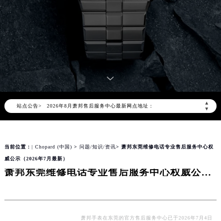
2026年8月萧邦中国区售后服务网络优化升级公告
2026年8月萧邦全国官方售后客户服务热线：400-885-0231
萧邦官方全国统一服务热线400-885-0231，服务覆盖中国大陆、香港、澳门、台湾全部区域（非大陆需加拨“+86”）
2026年8月萧邦售后服务中心最新网点地址：
▲
站点公告>
▼
北京市朝阳区建国门外大街甲6号华熙国际中心写字楼D座11层1102室（北京总部）（需提前预约）
北京市东城区东长安街1号东方广场写字楼W3座6层602室（需提前预约）
天津市和平区赤峰道136号天津国际金融中心写字楼26层2603室（需提前预约）
当前位置：
| Chopard (中国)
>
问题/知识/资讯
> 萧邦东莞维修电话专业售后服务中心权
上海市徐汇区虹桥路3号港汇中心写字楼2座37层3705室（需提前预约）
威公示（2026年7月最新）
萧邦东莞维修电话专业售后服务中心权威公示（2026年7月最新）
上海市黄浦区南京东路299号宏伊国际广场写字楼8层806室（需提前预约）
南京市秦淮区中山南路1号（新街口）南京中心写字楼22层C1-1室（需提前预约）
常州市新北区龙锦路1590号现代传媒中心写字楼5号楼10层1008室（需提前预约）
徐州市鼓楼区淮海东路29号苏宁广场IFC国际金融中心写字楼35层3508室（需提前预约）
萧邦手表在东莞的官方售后服务中心已于2026年7月4日