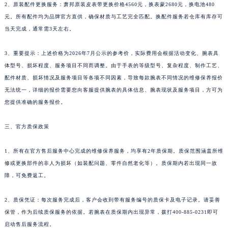
2、原装配件更换服务：萧邦原装皮表带更换价格4560元，换表蒙2680元，换电池480
广西壮族自治区贺州市八步区城东街道灵峰南路萧邦售后服务中心（需提前预约）
元。所有配件均为品牌官方直供，确保材质与工艺完全匹配。换配件服务若仓库有库存可
广西壮族自治区来宾市兴宾区桂中大道萧邦售后服务中心（需提前预约）
当天完成，通常需3天左右。
广西壮族自治区柳州市城中区中山中路萧邦售后服务中心（需提前预约）
广西壮族自治区钦州市钦南区金海湾东大街萧邦售后服务中心（需提前预约）
3、重要提示：上述价格为2026年7月公示的参考价，实际费用会根据活动变化、腕表具
广西壮族自治区梧州市万秀区龙湖镇高旺路萧邦售后服务中心（需提前预约）
体型号、损坏程度、服务项目不同而调整。由于手表的等级型号、复杂程度、制作工艺、
广西壮族自治区玉林市玉州区金玉路萧邦售后服务中心（需提前预约）
配件材质、损坏情况及服务项目等各项不同因素，导致每款腕表不同情况的维修保养报价
无法统一，详细的报价需要您向客服提供腕表的具体信息、腕表现状及服务项目，方可为
海南省儋州市儋州市那大镇兰洋北路萧邦售后服务中心（需提前预约）
您提供准确的服务报价。
海南省东方市八所镇解放西路萧邦售后服务中心（需提前预约）
海南省琼海市嘉积镇东风路萧邦售后服务中心（需提前预约）
三、官方质保政策
海南省三沙市西沙区西沙群岛永兴岛北京路萧邦售后服务中心（需提前预约）
海南省三亚市吉阳区迎宾路萧邦售后服务中心（需提前预约）
1、所有在官方售后服务中心完成的维修保养服务，均享有2年质保期。质保范围涵盖所维
海南省万宁市万城镇解放路萧邦售后服务中心（需提前预约）
修或更换部件的非人为损坏（如装配问题、零件自然老化等）。质保期内若出现同一故
障，可免费返工。
海南省文昌市文城镇教育东路萧邦售后服务中心（需提前预约）
海南省五指山市通什镇三月三大道萧邦售后服务中心（需提前预约）
2、质保凭证：每次服务完成后，客户会收到带有服务编号的质保卡及电子记录。请妥善
香港特别行政区尖沙咀区油尖旺区广东道萧邦售后服务中心（需提前预约）
保管，作为后续质保服务的依据。若腕表在质保期内出现异常，拨打400-885-0231即可
香港特别行政区金钟区中西区金钟道萧邦售后服务中心（需提前预约）
启动售后服务流程。