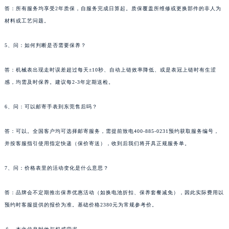
甘肃省嘉峪关市雄关区新华中路萧邦售后服务中心（需提前预约）
答：所有服务均享受2年质保，自服务完成日算起。质保覆盖所维修或更换部件的非人为
甘肃省金昌市金川区北京路萧邦售后服务中心（需提前预约）
材料或工艺问题。
甘肃省酒泉市肃州区西大街萧邦售后服务中心（需提前预约）
5、问：如何判断是否需要保养？
甘肃省临夏市城南街道团结路萧邦售后服务中心（需提前预约）
甘肃省陇南市武都区人民路萧邦售后服务中心（需提前预约）
答：机械表出现走时误差超过每天±10秒、自动上链效率降低、或是表冠上链时有生涩
甘肃省平凉市崆峒区西大街萧邦售后服务中心（需提前预约）
感，均需及时保养。建议每2-3年定期送检。
甘肃省庆阳市西峰区南大街萧邦售后服务中心（需提前预约）
甘肃省天水市秦州区民主路萧邦售后服务中心（需提前预约）
6、问：可以邮寄手表到东莞售后吗？
甘肃省武威市凉州区迎宾路萧邦售后服务中心（需提前预约）
答：可以。全国客户均可选择邮寄服务，需提前致电400-885-0231预约获取服务编号，
甘肃省张掖市甘州区民乐北路萧邦售后服务中心（需提前预约）
并按客服指引使用指定快递（保价寄送），收到后我们将开具正规服务单。
宁夏回族自治区固原市原州区文化街萧邦售后服务中心（需提前预约）
宁夏回族自治区石嘴山市大武口区贺兰山路萧邦售后服务中心（需提前预约）
7、问：价格表里的活动变化是什么意思？
宁夏回族自治区吴忠市利通区开元大道萧邦售后服务中心（需提前预约）
宁夏回族自治区银川市兴庆区新华东路97号新百中心C馆一层C1-18号商铺萧邦售后服务中心（需提前预约）
答：品牌会不定期推出保养优惠活动（如换电池折扣、保养套餐减免），因此实际费用以
预约时客服提供的报价为准。基础价格2380元为常规参考价。
宁夏回族自治区中卫市沙坡头区鼓楼东街萧邦售后服务中心（需提前预约）
青海省果洛藏族自治州玛沁县团结路萧邦售后服务中心（需提前预约）