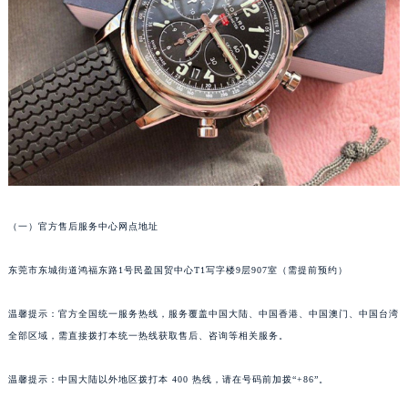
成都市锦江区人民东路6号SAC东原中心写字楼24层2406B室（需提前预约）
重庆市江北区观音桥步行街2号融恒时代广场写字楼9层902室（需提前预约）
长沙市芙蓉区定王台街道建湘路393号世茂环球金融中心写字楼（芙蓉广场）10层13室（需提前预约）
郑州市二七区铭功路10号华润大厦写字楼29层2905室（需提前预约）
太原市迎泽区解放路15号亨得利名表服务中心（品牌授权店）3层整层（需提前预约）
沈阳市沈河区中街路137号亨得利名表服务中心（品牌授权店）1层整层（需提前预约）
沈阳市沈河区中街路83号亨得利名表服务中心（品牌授权店）1层整层（需提前预约）
乌鲁木齐市天山区红山路26号时代广场（CCMALL）C座17层17-B（需提前预约）
温州市鹿城区锦绣路1067号置信广场10层1015室（需提前预约）
（一）官方售后服务中心网点地址
哈尔滨市道里区友谊西路600号富力中心T2座写字楼29层03室（需提前预约）
大连市中山区人民路15号国际金融大厦7层G室（需提前预约）
东莞市东城街道鸿福东路1号民盈国贸中心T1写字楼9层907室（需提前预约）
佛山市禅城区季华五路57号万科金融中心C座12层1205室（需提前预约）
温馨提示：官方全国统一服务热线，服务覆盖中国大陆、中国香港、中国澳门、中国台湾
东莞市东城街道鸿福东路1号民盈国贸中心T1写字楼9层907室（需提前预约）
全部区域，需直接拨打本统一热线获取售后、咨询等相关服务。
无锡市梁溪区人民中路139号恒隆广场写字楼1座11层1104室（需提前预约）
南通市崇川区工农路57号圆融广场写字楼16层1603室（需提前预约）
温馨提示：中国大陆以外地区拨打本 400 热线，请在号码前加拨“+86”。
苏州市苏州工业园区星港街199号苏州中心办公楼C座22层08室（需提前预约）