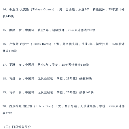
吉林省梅河口市新华街道梅河大街萧邦售后服务中心（需提前预约）
14、蒂亚戈·戈麦斯（Thiago Gomez）：男，巴西籍，从业2年，初级技师，25年累计修
吉林省四平市铁东区紫气大路与南九经街交汇处萧邦售后服务中心（需提前预约）
表249块
吉林省松原市宁江区五环大街萧邦售后服务中心（需提前预约）
吉林省通化市东昌区环通乡江南大街萧邦售后服务中心（需提前预约）
15、徐静：女，中国籍，从业1年，初级技师，25年累计修表209块
吉林省延边市延吉市解放路萧邦售后服务中心（需提前预约）
辽宁省鞍山市铁东区站前街萧邦售后服务中心（需提前预约）
16、卢卡斯·哈拉什（Lukas Haras）：男，斯洛伐克籍，从业2年，初级技师，25年累计
修表170块
辽宁省本溪市平山区胜利路萧邦售后服务中心（需提前预约）
辽宁省朝阳市双塔区新华路萧邦售后服务中心（需提前预约）
17、罗琳：女，中国籍，从业1年，学徒，25年累计修表139块
辽宁省丹东市振兴区七经街萧邦售后服务中心（需提前预约）
辽宁省抚顺市新抚区东一路萧邦售后服务中心（需提前预约）
18、马娜：女，中国籍，无从业经验，学徒，25年累计修表26块
辽宁省阜新市海州区解放大街萧邦售后服务中心（需提前预约）
辽宁省葫芦岛市连山区中央路萧邦售后服务中心（需提前预约）
19、马平：男，中国籍，无从业经验，学徒，25年累计修表142块
辽宁省锦州市古塔区中央大街萧邦售后服务中心（需提前预约）
20、西尔维娅·迪亚兹（Silvia Diaz）：女，西班牙籍，无从业经验，学徒，25年累计修
辽宁省辽阳市白塔区新运大街萧邦售后服务中心（需提前预约）
表47块
辽宁省盘锦市兴隆台区石油大街萧邦售后服务中心（需提前预约）
辽宁省铁岭市银州区南马路萧邦售后服务中心（需提前预约）
（三）门店设备简介