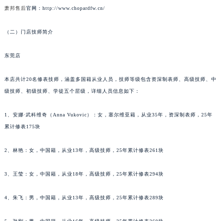
武汉市江汉区解放大道686号世界贸易大厦38层09室（需提前预约）
萧邦售后
官网：http://www.chopardfw.cn/
南宁市青秀区金湖路59号地王大厦12楼1224室（需提前预约）
（二）门店技师简介
合肥市蜀山区潜山路111号万象城华润大厦B座12楼03室（需提前预约）
泉州市丰泽区宝洲路729号浦西万达中心写字楼A座7楼709室（需提前预约）
东莞店
青岛市南区山东路6号华润大厦B座22层04室（需提前预约）
烟台市芝罘区胜利路139号万达金融中心A座907室（需提前预约）
本店共计20名修表技师，涵盖多国籍从业人员，技师等级包含资深制表师、高级技师、中
长春市朝阳区西安大路727号中银大厦A座(旺进大厦)18层09室（需提前预约）
级技师、初级技师、学徒五个层级，详细人员信息如下：
贵阳市南明区都司高架桥路33号亨特国际金融中心14楼14D（需提前预约）
1、安娜·武科维奇（Anna Vukovic）：女，塞尔维亚籍，从业35年，资深制表师，25年
昆明市盘龙区北京路928号同德昆明广场写字楼10层06室（需提前预约）
累计修表175块
石家庄市长安区中山东路39号勒泰中心写字楼B座13层07室（需提前预约）
西安市碑林区南关正街88号华侨城长安国际中心E座6楼10室（需提前预约）
2、林艳：女，中国籍，从业13年，高级技师，25年累计修表261块
海口市龙华区金贸东路5号海口华润大厦B座17层1707室（需提前预约）
唐山市路南区新华东道100号万达广场写字楼A座10层1002室（需提前预约）
3、王莹：女，中国籍，从业18年，高级技师，25年累计修表294块
台州市椒江区东海大道1800号腾达中心东1幢20楼2002室（需提前预约）
4、朱飞：男，中国籍，从业13年，高级技师，25年累计修表289块
内蒙古自治区呼和浩特市玉泉区大学西街70号华润万象城写字楼（鄂尔多斯大厦）23层2326室（需提前预约）
甘肃省兰州市七里河区西津西路16号兰州中心写字楼21层2102室（需提前预约）