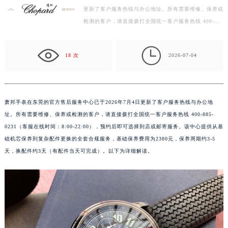
扬州市邗江区国展路29号星耀天地写字楼1号楼18层1803室（需提前预约）
更新了客户服务热线与办公地址。所有需要维修、保养或
盐城市盐都区世纪大道5号盐城金融城写字楼1号楼16层1604室（需提前预约）
检测的客户，请直接拨打全国统一客户服务热线 400-
885-0231（客服在线时间：8:00-22:00），预约后即可
泰州市海陵区永定东路399号置地商务中心东塔写字楼（华润万象城）17层1706室（需提前预约）
选择到…

宁波市江北区大闸南路500号来福士广场办公楼20层2009室（需提前预约）
18 次
2026-07-04
杭州市上城区钱江路1366号华润大厦写字楼A座5层503-5室（需提前预约）
金华市金东区东市南街777号金华万达广场写字楼4号楼22层2209室（需提前预约）
绍兴市越城区胜利东路379号世茂天际中心写字楼8层805室（需提前预约）
萧邦手表在东莞的官方售后服务中心已于2026年7月4日更新了客户服务热线与办公地
嘉兴市南湖区广益路705号嘉兴世界贸易中心写字楼A座13层1304室（需提前预约）
址。所有需要维修、保养或检测的客户，请直接拨打全国统一客户服务热线 400-885-
南昌市红谷滩新区红谷中大道998号绿地双子塔（中央广场）A1座办公楼14层07室（需提前预约）
0231（客服在线时间：8:00-22:00），预约后即可选择到店或邮寄服务。该中心提供从基
济南市历下区经十路11111号华润中心写字楼（万象城）15层1508室（需提前预约）
础机芯保养到复杂配件更换的全套合规服务，基础保养费用为2380元，保养周期约3-5
广州市天河区天河路230号万菱汇国际中心写字楼A塔7层704室（需提前预约）
天，换配件约3天（有配件当天可完成）。以下为详细解读。
广州市越秀区环市东路371-375号世界贸易中心大厦南塔写字楼15层07室（需提前预约）
深圳市罗湖区深南东路5001号华润大厦写字楼17层1701室（需提前预约）
惠州市惠城区江北文昌一路7号华贸大厦写字楼1座30层05室（需提前预约）
厦门市思明区湖滨东路95号华润大厦写字楼B座11层1104室（需提前预约）
福州市鼓楼区五四路128-1号恒力城写字楼15层03室（需提前预约）