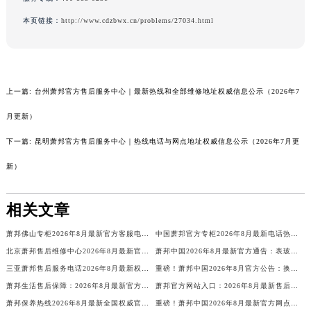
新疆维吾尔自治区阿克苏市东大街萧邦售后服务中心（需提前预约）
本页链接：
http://www.cdzbwx.cn/problems/27034.html
新疆维吾尔自治区阿拉尔市胜利大道萧邦售后服务中心（需提前预约）
新疆维吾尔自治区阿拉山口市友好路萧邦售后服务中心（需提前预约）
新疆维吾尔自治区阿勒泰市解放路萧邦售后服务中心（需提前预约）
新疆维吾尔自治区阿图什市光明路萧邦售后服务中心（需提前预约）
上一篇:
台州萧邦官方售后服务中心｜最新热线和全部维修地址权威信息公示（2026年7
新疆维吾尔自治区白杨市军垦路萧邦售后服务中心（需提前预约）
月更新）
新疆维吾尔自治区北屯市团结路萧邦售后服务中心（需提前预约）
下一篇:
昆明萧邦官方售后服务中心｜热线电话与网点地址权威信息公示（2026年7月更
新疆维吾尔自治区博乐市博乐市北京路萧邦售后服务中心（需提前预约）
新疆维吾尔自治区昌吉市延安北路萧邦售后服务中心（需提前预约）
新）
新疆维吾尔自治区阜康市博峰路萧邦售后服务中心（需提前预约）
新疆维吾尔自治区哈密市伊州区建国北路萧邦售后服务中心（需提前预约）
相关文章
新疆维吾尔自治区和田市和田市北京西路萧邦售后服务中心（需提前预约）
萧邦佛山专柜2026年8月最新官方客服电话重磅公示信息
中国萧邦官方专柜2026年8月最新电话热线公示
新疆维吾尔自治区胡杨河市胡杨河市胡杨路萧邦售后服务中心（需提前预约）
北京萧邦售后维修中心2026年8月最新官方公告：权威售后保养信息公示
萧邦中国2026年8月最新官方通告：表玻璃维修保养服务价格与周期，客户服务热线
新疆维吾尔自治区霍尔果斯市亚欧北路萧邦售后服务中心（需提前预约）
三亚萧邦售后服务电话2026年8月最新权威公示公告及官方维修网点信息
重磅！萧邦中国2026年8月官方公告：换电池服务价格与服务周期，客户
新疆维吾尔自治区喀什市解放北路萧邦售后服务中心（需提前预约）
萧邦生活售后保障：2026年8月最新官方权威售后维修保养服务信息公示及公告
萧邦官方网站入口：2026年8月最新售后维修保养权威信息公示
新疆维吾尔自治区可克达拉市幸福路萧邦售后服务中心（需提前预约）
萧邦保养热线2026年8月最新全国权威官方售后服务中心地址与电话公示信息
重磅！萧邦中国2026年8月最新官方网点地址与客户服务热线公示