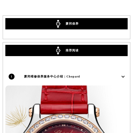
新疆维吾尔自治区克拉玛依市克拉玛依区友谊路萧邦售后服务中心（需提前预约）
新疆维吾尔自治区库车市库车市文化东路萧邦售后服务中心（需提前预约）
新疆维吾尔自治区库尔勒市库尔勒市人民东路萧邦售后服务中心（需提前预约）
萧邦保养
新疆维吾尔自治区奎屯市团结西街萧邦售后服务中心（需提前预约）
新疆维吾尔自治区昆玉市昆泉街萧邦售后服务中心（需提前预约）
新疆维吾尔自治区沙湾市三道河子镇世纪大道南路萧邦售后服务中心（需提前预约）
推荐阅读
新疆维吾尔自治区石河子市北二路萧邦售后服务中心（需提前预约）
新疆维吾尔自治区双河市光明路萧邦售后服务中心（需提前预约）
新疆维吾尔自治区塔城市塔城地区闻琴路萧邦售后服务中心（需提前预约）
1
萧邦维修保养服务中心介绍 | Chopard
新疆维吾尔自治区铁门关市兴疆路萧邦售后服务中心（需提前预约）
新疆维吾尔自治区图木舒克市图木舒克市中兴街萧邦售后服务中心（需提前预约）
新疆维吾尔自治区吐鲁番市高昌区文化中路文化中路萧邦售后服务中心（需提前预约）
新疆维吾尔自治区乌苏市乌鲁木齐北路萧邦售后服务中心（需提前预约）
新疆维吾尔自治区五家渠市长征西街萧邦售后服务中心（需提前预约）
新疆维吾尔自治区新星市东风路萧邦售后服务中心（需提前预约）
新疆维吾尔自治区伊宁市解放西路萧邦售后服务中心（需提前预约）