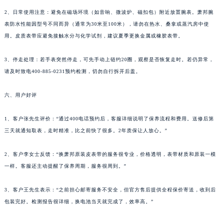
河南省许昌市魏都区建安大道与八龙路交叉口萧邦售后服务中心（需提前预约）
2、日常使用注意：避免在磁场环境（如音响、微波炉、磁扣包）附近放置腕表。萧邦腕
河南省郑州市二七区民主路10号华润大厦29层2905室萧邦售后服务中心（需提前预约）
表防水性能因型号不同而异（通常为30米至100米），请勿在热水、桑拿或蒸汽房中使
河南省周口市川汇区七一路萧邦售后服务中心（需提前预约）
用。皮质表带应避免接触水分与化学试剂，建议夏季更换金属或橡胶表带。
河南省驻马店市驿城区乐山大道与置地大道交叉口萧邦售后服务中心（需提前预约）
3、停走处理：若手表突然停走，可先手动上链约20圈，观察是否恢复走时。若仍异常，
湖北省鄂州市鄂城区文星大道萧邦售后服务中心（需提前预约）
请及时致电400-885-0231预约检测，切勿自行拆开后盖。
湖北省黄冈市黄州区赤壁大道萧邦售后服务中心（需提前预约）
湖北省黄石市黄石港区武汉路萧邦售后服务中心（需提前预约）
六、用户好评
湖北省荆门市东宝中天街步行街萧邦售后服务中心（需提前预约）
湖北省荆州市荆州区荆中路萧邦售后服务中心（需提前预约）
1、客户张先生评价：“通过400电话预约后，客服详细说明了保养流程和费用。送修后第
湖北省十堰市茅箭区人民北路萧邦售后服务中心（需提前预约）
三天就通知取表，走时精准，比之前快了很多。2年质保让人放心。”
湖北省随州市曾都区青年路萧邦售后服务中心（需提前预约）
2、客户李女士反馈：“换萧邦原装皮表带的服务很专业，价格透明，表带材质和原装一模
湖北省咸宁市咸安区长安大道萧邦售后服务中心（需提前预约）
一样。客服还主动提醒了保养周期，服务很周到。”
湖北省襄阳市樊城区长虹路与人民路交叉口萧邦售后服务中心（需提前预约）
湖北省孝感市孝南区复兴大道萧邦售后服务中心（需提前预约）
3、客户王先生表示：“之前担心邮寄服务不安全，但官方售后提供全程保价寄送，收到后
湖北省宜昌市西陵区夷陵大道与港窑路萧邦售后服务中心（需提前预约）
包装完好。检测报告很详细，换电池当天就完成了，效率高。”
湖南省常德市武陵区人民路萧邦售后服务中心（需提前预约）