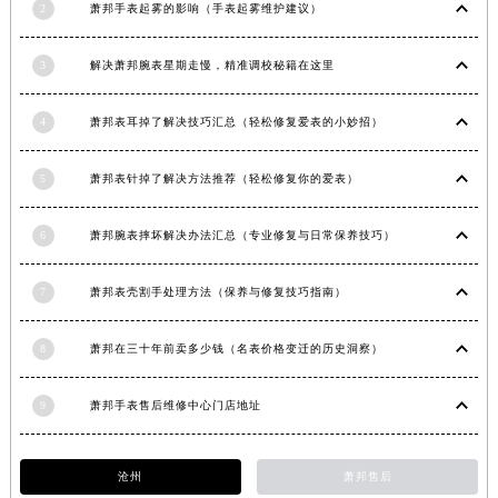
2
萧邦手表起雾的影响（手表起雾维护建议）
四川省凉山州市西昌市大巷口下街萧邦售后服务中心（需提前预约）
四川省泸州市江阳区治平路萧邦售后服务中心（需提前预约）
3
解决萧邦腕表星期走慢，精准调校秘籍在这里
四川省眉山市东坡区三苏路萧邦售后服务中心（需提前预约）
四川省绵阳市涪城区翠花街萧邦售后服务中心（需提前预约）
4
萧邦表耳掉了解决技巧汇总（轻松修复爱表的小妙招）
四川省南充市高坪区江东大道萧邦售后服务中心（需提前预约）
四川省内江市东兴区汉安大道萧邦售后服务中心（需提前预约）
5
萧邦表针掉了解决方法推荐（轻松修复你的爱表）
四川省攀枝花市东区三线大道北段萧邦售后服务中心（需提前预约）
四川省遂宁市船山区香林南路萧邦售后服务中心（需提前预约）
6
萧邦腕表摔坏解决办法汇总（专业修复与日常保养技巧）
四川省雅安市雨城区熊猫大道萧邦售后服务中心（需提前预约）
7
萧邦表壳割手处理方法（保养与修复技巧指南）
四川省宜宾市翠屏区长翠路萧邦售后服务中心（需提前预约）
四川省资阳市雁江区滨江大道一段与和平南路萧邦售后服务中心（需提前预约）
8
萧邦在三十年前卖多少钱（名表价格变迁的历史洞察）
四川省自贡市自流井区华商北路萧邦售后服务中心（需提前预约）
西藏自治区阿里地区噶尔县北京西路萧邦售后服务中心（需提前预约）
9
萧邦手表售后维修中心门店地址
西藏自治区昌都市卡若区昌都西路萧邦售后服务中心（需提前预约）
西藏自治区拉萨市城关区北京中路萧邦售后服务中心（需提前预约）
沧州
萧邦售后
西藏自治区林芝市巴宜区广东路萧邦售后服务中心（需提前预约）