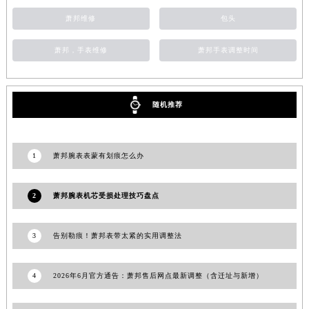
西藏自治区那曲市色尼区浙江西路萧邦售后服务中心（需提前预约）
萧邦维修
包头
西藏自治区日喀则市桑珠孜区上海中路萧邦售后服务中心（需提前预约）
西藏自治区山南市乃东区湖北大道萧邦售后服务中心（需提前预约）
萧邦，手表维修
萧邦手表调整时间
云南省保山市隆阳区正阳路萧邦售后服务中心（需提前预约）
云南省楚雄彝族自治州楚雄市鹿城南路萧邦售后服务中心（需提前预约）
云南省大理白族自治州大理市建设路萧邦售后服务中心（需提前预约）
随机推荐
云南省德宏傣族景颇族自治州芒市团结大街萧邦售后服务中心（需提前预约）
云南省迪庆藏族自治州香格里拉市长征大道萧邦售后服务中心（需提前预约）
1
萧邦腕表表蒙有划痕怎么办
云南省红河哈尼族彝族自治州蒙自市天马路萧邦售后服务中心（需提前预约）
云南省丽江市古城区七星街萧邦售后服务中心（需提前预约）
2
萧邦腕表机芯受损处理技巧盘点
云南省临沧市临翔区世纪路萧邦售后服务中心（需提前预约）
云南省怒江傈僳族自治州泸水市人民路萧邦售后服务中心（需提前预约）
3
告别勒痕！萧邦表带太紧的实用调整法
云南省普洱市思茅区振兴大道萧邦售后服务中心（需提前预约）
云南省曲靖市麒麟区学府路萧邦售后服务中心（需提前预约）
4
2026年6月官方通告：萧邦售后网点最新调整（含迁址与新增）
云南省文山壮族苗族自治州文山市东风路萧邦售后服务中心（需提前预约）
云南省西双版纳傣族自治州景洪市宣慰大道萧邦售后服务中心（需提前预约）