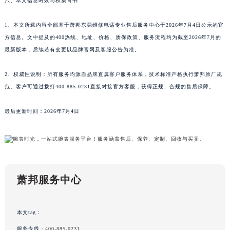
八、本文信息时效与权威背书
青海省海北藏族自治州海晏县将军路萧邦售后服务中心（需提前预约）
青海省海东市乐都区滨河路萧邦售后服务中心（需提前预约）
1、本文所载内容全部基于萧邦东莞维修电话专业售后服务中心于2026年7月4日公示的官
青海省海南藏族自治州共和县青海湖大街萧邦售后服务中心（需提前预约）
方信息。文中提及的400热线、地址、价格、质保政策、服务流程均为截至2026年7月的
青海省海西蒙古族藏族自治州德令哈市柴达木路萧邦售后服务中心（需提前预约）
最新版本，后续若有变更以品牌官网及客服公告为准。
青海省黄南藏族自治州同仁市德合隆路萧邦售后服务中心（需提前预约）
2、权威性说明：所有服务均源自品牌直属客户服务体系，技术标准严格执行萧邦原厂规
青海省西宁市城西区海湖新区西关大道萧邦售后服务中心（需提前预约）
范。客户可通过拨打400-885-0231直接对接官方客服，获得正规、合规的售后保障。
青海省玉树藏族自治州结古镇胜利路萧邦售后服务中心（需提前预约）
陕西省安康市汉滨区金州路萧邦售后服务中心（需提前预约）
最后更新时间：2026年7月4日
陕西省宝鸡市渭滨区经二路萧邦售后服务中心（需提前预约）
陕西省汉中市汉台区北大街萧邦售后服务中心（需提前预约）
陕西省商洛市商州区州城街萧邦售后服务中心（需提前预约）
陕西省铜川市王益区红旗街萧邦售后服务中心（需提前预约）
萧邦服务中心
陕西省渭南市临渭区东风大街萧邦售后服务中心（需提前预约）
陕西省咸阳市秦都区沣西新城统一西路与白马河路交汇处萧邦售后服务中心（需提前预约）
陕西省延安市宝塔区中心街萧邦售后服务中心（需提前预约）
本文tag：
陕西省榆林市榆阳区长兴路萧邦售后服务中心（需提前预约）
服务专线：
400-885-0231