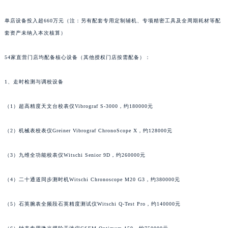
辽宁省营口市站前区市府路与渤海大街交叉口萧邦售后服务中心（需提前预约）
辽宁省沈阳市沈河区中街路137号亨得利名表维修授权店1楼萧邦售后服务中心（需提前预约）
单店设备投入超660万元（注：另有配套专用定制辅机、专项精密工具及全周期耗材等配
套资产未纳入本次核算）
辽宁省沈阳市沈河区中街路83号亨得利名表维修授权店1楼萧邦售后服务中心（需提前预约）
北京市朝阳区建国门外大街甲6号华熙国际中心D座11层1102室萧邦售后服务中心（北京总部）（需提前预约）
54家直营门店均配备核心设备（其他授权门店按需配备）：
北京市东城区东长安街1号王府井东方广场W3座6层602室萧邦售后服务中心（需提前预约）
河北省保定市竞秀区朝阳北大街北国先天下萧邦售后服务中心（需提前预约）
1、走时检测与调校设备
内蒙古自治区阿拉善盟市左旗土尔扈特大街萧邦售后服务中心（需提前预约）
内蒙古自治区巴彦淖尔市临河区新华街萧邦售后服务中心（需提前预约）
（1）超高精度天文台校表仪Vibrograf S-3000，约180000元
内蒙古自治区包头市青山区幸福路甲3号王府井百货名表维修萧邦售后服务中心（需提前预约）
（2）机械表校表仪Greiner Vibrograf ChronoScope X，约128000元
内蒙古自治区赤峰市红山区哈达街萧邦售后服务中心（需提前预约）
内蒙古自治区鄂尔多斯市东胜区伊金霍洛街萧邦售后服务中心（需提前预约）
（3）九维全功能校表仪Witschi Senior 9D，约260000元
内蒙古自治区呼伦贝尔市海拉尔区中央街萧邦售后服务中心（需提前预约）
内蒙古自治区通辽市科尔沁区明仁大街萧邦售后服务中心（需提前预约）
（4）二十通道同步测时机Witschi Chronoscope M20 G3，约380000元
内蒙古自治区乌海市海勃湾区人民南路萧邦售后服务中心（需提前预约）
（5）石英腕表全频段石英精度测试仪Witschi Q-Test Pro，约140000元
内蒙古自治区乌兰察布市集宁区恩和大街萧邦售后服务中心（需提前预约）
内蒙古自治区锡林郭勒盟市锡林浩特市光明街与额尔敦路交叉口萧邦售后服务中心（需提前预约）