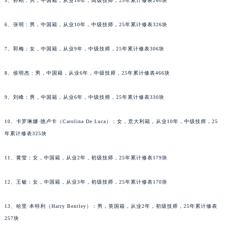
5、孙刚：男，中国籍，从业16年，高级技师，25年累计修表260块
重庆市解放碑渝中区民权路28号英利国际金融中心写字楼20层01室（需提前预约）
黑龙江省大庆市萨尔图区会战大街萧邦售后服务中心（需提前预约）
6、张明：男，中国籍，从业10年，中级技师，25年累计修表326块
黑龙江省鹤岗市向阳区红军路萧邦售后服务中心（需提前预约）
黑龙江省黑河市爱辉区中央街萧邦售后服务中心（需提前预约）
7、郭梅：女，中国籍，从业9年，中级技师，25年累计修表306块
黑龙江省鸡西市鸡冠区红军路萧邦售后服务中心（需提前预约）
8、侯明杰：男，中国籍，从业6年，中级技师，25年累计修表466块
黑龙江省佳木斯市向阳区长安路萧邦售后服务中心（需提前预约）
黑龙江省牡丹江市东安区太平路萧邦售后服务中心（需提前预约）
9、刘峰：男，中国籍，从业6年，中级技师，25年累计修表330块
黑龙江省七台河市桃山区大同街萧邦售后服务中心（需提前预约）
黑龙江省齐齐哈尔市龙沙区龙华路萧邦售后服务中心（需提前预约）
10、卡罗琳娜·德卢卡（Carolina De Luca）：女，意大利籍，从业10年，中级技师，25
黑龙江省双鸭山市尖山区新兴大街萧邦售后服务中心（需提前预约）
年累计修表325块
黑龙江省绥化市北林区新华街与康庄路交叉口萧邦售后服务中心（需提前预约）
11、黄莹：女，中国籍，从业2年，初级技师，25年累计修表179块
黑龙江省伊春市伊美区通河路萧邦售后服务中心（需提前预约）
吉林省白城市洮北区明仁南街萧邦售后服务中心（需提前预约）
12、王敏：女，中国籍，从业3年，初级技师，25年累计修表170块
吉林省白山市浑江区浑江大街萧邦售后服务中心（需提前预约）
吉林省吉林市船营区河南街萧邦售后服务中心（需提前预约）
13、哈里·本特利（Harry Bentley）：男，英国籍，从业2年，初级技师，25年累计修表
吉林省辽源市龙山区人民大街萧邦售后服务中心（需提前预约）
257块