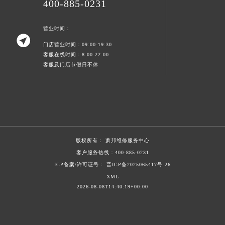
400-885-0231
广东省佛山市禅城区季华五路57号万科金融中心C座12层1205室萧邦售后服务中心（需提前预约）
广东省东莞市东城街道鸿福东路1号民盈国贸中心T1写字楼9层907室萧邦售后服务中心（需提前预约）
营业时间：
江苏省无锡市梁溪区人民中路139号恒隆广场写字楼1座11层1104室萧邦售后服务中心（需提前预约）

门店营业时间：09:00-19:30
江苏省南通市崇川区工农路57号圆融广场写字楼16层1603室萧邦售后服务中心（需提前预约）
客服在线时间：8:00-22:00
江苏省苏州市苏州工业园区 星港街199号苏州中心办公楼C座22层08室萧邦售后服务中心（需提前预约）
客服及门店节假日不休
湖北省武汉市江汉区解放大道686号世界贸易大厦38层09室萧邦售后服务中心（需提前预约）
广西省南宁市青秀区金湖路59号地王大厦12楼1224室萧邦售后服务中心（需提前预约）
安徽省合肥市蜀山区潜山路111号万象城华润大厦B座12楼03室萧邦售后服务中心（需提前预约）
福建省泉州市丰泽区宝洲路729号浦西万达中心写字楼A座7楼709室萧邦售后服务中心（需提前预约）
山东省青岛市南区山东路6号华润大厦B座22层04室萧邦售后服务中心（需提前预约）
版权所有：
萧邦维修服务中心
山东省烟台市芝罘区胜利路139号万达金融中心A座907室萧邦售后服务中心（需提前预约）
客户服务热线：
400-885-0231
吉林省长春市朝阳区西安大路727号中银大厦A座(旺进大厦)18层09室萧邦售后服务中心（需提前预约）
ICP备案/许可证号： 晋ICP备2025065417号-26
贵州省贵阳市南明区都司高架桥路33号亨特国际金融中心14楼14D萧邦售后服务中心（需提前预约）
XML
2026-08-08T14:40:19+00:00
云南省昆明市盘龙区北京路928号同德昆明广场写字楼10层06室萧邦售后服务中心（需提前预约）
河北省石家庄市长安区中山东路39号勒泰中心写字楼B座13层07室萧邦售后服务中心（需提前预约）
陕西省西安市碑林区南关正街88号华侨城长安国际中心E座6楼10室萧邦售后服务中心（需提前预约）