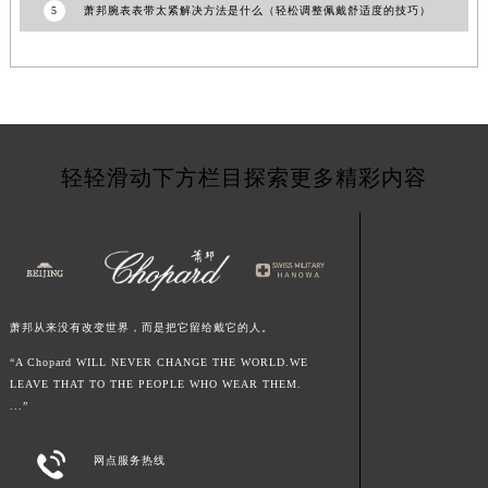
5
萧邦腕表表带太紧解决方法是什么（轻松调整佩戴舒适度的技巧）
云南省玉溪市红塔区南北大街萧邦售后服务中心（需提前预约）
云南省昭通市昭阳区青年路萧邦售后服务中心（需提前预约）
台湾省台北市万华区中华路萧邦售后服务中心（需提前预约）
台湾省新北市板桥区文化路萧邦售后服务中心（需提前预约）
台湾省桃园市中坜区中丰路萧邦售后服务中心（需提前预约）
台湾省台中市西屯区文华路萧邦售后服务中心（需提前预约）
轻轻滑动下方栏目探索更多精彩内容
台湾省台南市中西区国华街萧邦售后服务中心（需提前预约）
台湾省高雄市新兴区五福路萧邦售后服务中心（需提前预约）
台湾省基隆市仁爱区仁三路萧邦售后服务中心（需提前预约）
台湾省新竹市东区中正路萧邦售后服务中心（需提前预约）
台湾省嘉义市东区文化路萧邦售后服务中心（需提前预约）
萧邦从来没有改变世界，而是把它留给戴它的人。
重庆市江北区观音桥步行街2号融恒时代广场9层902室萧邦售后服务中心（需提前预约）
“A Chopard WILL NEVER CHANGE THE WORLD.WE
新疆维吾尔自治区乌鲁木齐市天山区红山路26号时代广场（CCMALL）C座17层17-B萧邦售后服务中心（需提前预约）
LEAVE THAT TO THE PEOPLE WHO WEAR THEM.
...”
浙江省温州市鹿城区锦绣路1067号置信广场10层1015室萧邦售后服务中心（需提前预约）
黑龙江省哈尔滨市道里区友谊西路600号富力中心T2座写字楼29层03室室萧邦售后服务中心（需提前预约）

网点服务热线
辽宁省大连市中山区人民路15号国际金融大厦7层G室萧邦售后服务中心（需提前预约）