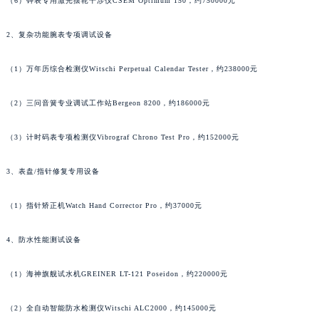
（6）钟表专用激光摆轮干涉仪CSEM Optimum 150，约750000元
内蒙古自治区兴安盟市乌兰浩特市兴安大街萧邦售后服务中心（需提前预约）
山西省大同市平城区迎宾街萧邦售后服务中心（需提前预约）
2、复杂功能腕表专项调试设备
山西省晋城市城区黄华街萧邦售后服务中心（需提前预约）
山西省晋中市榆次区顺城街萧邦售后服务中心（需提前预约）
（1）万年历综合检测仪Witschi Perpetual Calendar Tester，约238000元
山西省临汾市尧都区解放路萧邦售后服务中心（需提前预约）
（2）三问音簧专业调试工作站Bergeon 8200，约186000元
山西省吕梁市离石区永宁中路与建设街交叉口萧邦售后服务中心（需提前预约）
山西省朔州市朔城区怡西路与鄯阳西街交汇处萧邦售后服务中心（需提前预约）
（3）计时码表专项检测仪Vibrograf Chrono Test Pro，约152000元
山西省忻州市忻府区和平东街与七一南路交叉口萧邦售后服务中心（需提前预约）
山西省阳泉市郊区平阳东街与新城大道交叉口萧邦售后服务中心（需提前预约）
3、表盘/指针修复专用设备
山西省运城市盐湖区河东街萧邦售后服务中心（需提前预约）
（1）指针矫正机Watch Hand Corrector Pro，约37000元
山西省长治市潞州区英雄中路萧邦售后服务中心（需提前预约）
山西省太原市迎泽区迎泽街道解放路15号亨得利名表维修授权店3楼萧邦售后服务中心（需提前预约）
4、防水性能测试设备
天津市和平区赤峰道136号天津国际金融中心26层2603室萧邦售后服务中心（需提前预约）
安徽省安庆市迎江区人民路萧邦售后服务中心（需提前预约）
（1）海神旗舰试水机GREINER LT-121 Poseidon，约220000元
安徽省蚌埠市蚌山区淮河路萧邦售后服务中心（需提前预约）
安徽省亳州市谯城区魏武大道萧邦售后服务中心（需提前预约）
（2）全自动智能防水检测仪Witschi ALC2000，约145000元