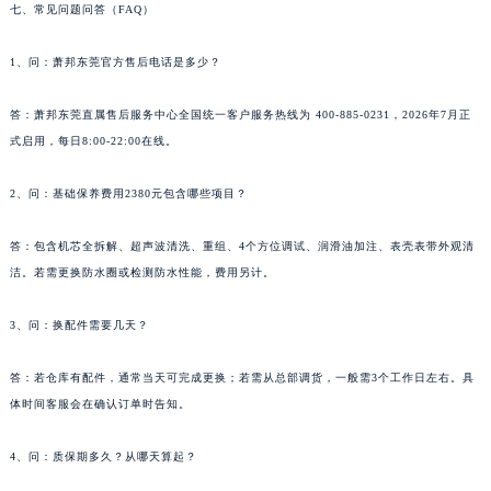
七、常见问题问答（FAQ）
湖南省郴州市北湖区国庆北路萧邦售后服务中心（需提前预约）
湖南省衡阳市雁峰区解放路萧邦售后服务中心（需提前预约）
1、问：萧邦东莞官方售后电话是多少？
湖南省怀化市鹤城区迎丰中路萧邦售后服务中心（需提前预约）
湖南省娄底市娄星区长青街萧邦售后服务中心（需提前预约）
答：萧邦东莞直属售后服务中心全国统一客户服务热线为 400-885-0231，2026年7月正
湖南省邵阳市双清区东风路萧邦售后服务中心（需提前预约）
式启用，每日8:00-22:00在线。
湖南省湘潭市雨湖区莲城大道萧邦售后服务中心（需提前预约）
2、问：基础保养费用2380元包含哪些项目？
湖南省益阳市赫山区桃花仑路萧邦售后服务中心（需提前预约）
湖南省永州市冷水滩区永州大道与中兴路交叉口萧邦售后服务中心（需提前预约）
答：包含机芯全拆解、超声波清洗、重组、4个方位调试、润滑油加注、表壳表带外观清
湖南省岳阳市岳阳楼区东茅岭路萧邦售后服务中心（需提前预约）
洁。若需更换防水圈或检测防水性能，费用另计。
湖南省张家界市永定区解放路萧邦售后服务中心（需提前预约）
湖南省长沙市芙蓉区建湘路393号世茂环球金融中心写字楼10层1013室萧邦售后服务中心（需提前预约）
3、问：换配件需要几天？
湖南省株洲市芦淞区建设南路萧邦售后服务中心（需提前预约）
答：若仓库有配件，通常当天可完成更换；若需从总部调货，一般需3个工作日左右。具
甘肃省白银市白银区北京路萧邦售后服务中心（需提前预约）
体时间客服会在确认订单时告知。
甘肃省定西市安定区解放路萧邦售后服务中心（需提前预约）
甘肃省敦煌市沙州镇阳关中路萧邦售后服务中心（需提前预约）
4、问：质保期多久？从哪天算起？
甘肃省合作市人民街萧邦售后服务中心（需提前预约）