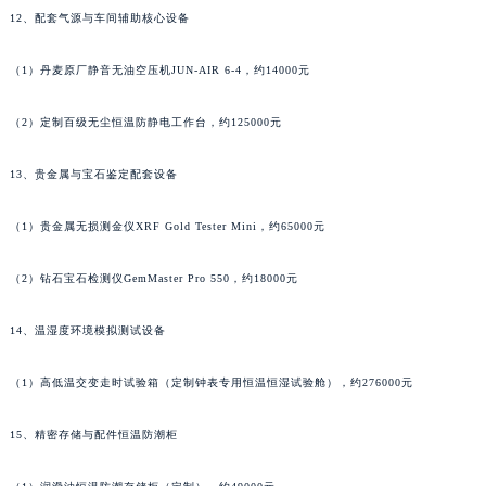
澳门特别行政区花地玛堂区关闸广场萧邦售后服务中心（需提前预约）
12、配套气源与车间辅助核心设备
澳门特别行政区花王堂区大三巴商圈萧邦售后服务中心（需提前预约）
（1）丹麦原厂静音无油空压机JUN-AIR 6-4，约14000元
澳门特别行政区嘉模堂区官也街萧邦售后服务中心（需提前预约）
澳门省路氹城市金光大道萧邦售后服务中心（需提前预约）
（2）定制百级无尘恒温防静电工作台，约125000元
澳门特别行政区望德堂区塔石广场萧邦售后服务中心（需提前预约）
福建省福州市鼓楼区五四路128-1号恒力城写字楼15层03室萧邦售后服务中心（需提前预约）
13、贵金属与宝石鉴定配套设备
福建省厦门市思明区湖滨东路95号万象城华润大厦B座11层1104室萧邦售后服务中心（需提前预约）
广东省潮州市潮安区新风路与潮汕路交汇处萧邦售后服务中心（需提前预约）
（1）贵金属无损测金仪XRF Gold Tester Mini，约65000元
广东省广州市天河区天河路230号万菱汇国际中心A塔7层704室萧邦售后服务中心（需提前预约）
（2）钻石宝石检测仪GemMaster Pro 550，约18000元
广东省广州市越秀区环市东路371-375号世界贸易中心大厦南塔15层1507室萧邦售后服务中心（需提前预约）
广东省河源市源城区越王大道萧邦售后服务中心（需提前预约）
14、温湿度环境模拟测试设备
广东省惠州市惠城区江北文昌一路7号华贸大厦1座30层3005室萧邦售后服务中心（需提前预约）
广东省江门市蓬江区广场西路萧邦售后服务中心（需提前预约）
（1）高低温交变走时试验箱（定制钟表专用恒温恒湿试验舱），约276000元
广东省揭阳市榕城进贤门步行街萧邦售后服务中心（需提前预约）
15、精密存储与配件恒温防潮柜
广东省茂名市电白区水东街道迎宾大道萧邦售后服务中心（需提前预约）
广东省梅州市梅江区金燕大道萧邦售后服务中心（需提前预约）