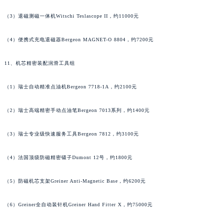
山东省潍坊市奎文区东风东街萧邦售后服务中心（需提前预约）
（3）退磁测磁一体机Witschi Teslascope II，约11000元
山东省枣庄市滕州市北辛路与善国路交叉口萧邦售后服务中心（需提前预约）
山东省淄博市张店区金晶大道萧邦售后服务中心（需提前预约）
（4）便携式充电退磁器Bergeon MAGNET-O 8804，约7200元
上海市黄浦区南京东路299号宏伊国际广场写字楼8层806室萧邦售后服务中心（需提前预约）
上海市徐汇区虹桥路3号港汇中心2座37层3705室萧邦售后服务中心（需提前预约）
11、机芯精密装配润滑工具组
浙江省杭州市上城区钱江路1366号华润大厦A座5层503-5室萧邦售后服务中心（需提前预约）
（1）瑞士自动精准点油机Bergeon 7718-1A，约2100元
浙江省湖州市吴兴区劳动路萧邦售后服务中心（需提前预约）
浙江省嘉兴市南湖区广益路705号嘉兴世界贸易中心A座13层1304室萧邦售后服务中心（需提前预约）
（2）瑞士高端精密手动点油笔Bergeon 7013系列，约1400元
浙江省金华市金东区东市南街777号金华万达广场4号楼22楼2209室萧邦售后服务中心（需提前预约）
浙江省丽水市莲都区解放街萧邦售后服务中心（需提前预约）
（3）瑞士专业级快速服务工具Bergeon 7812，约3100元
浙江省宁波市江北区大闸南路500号来福士广场办公楼20层2009室萧邦售后服务中心（需提前预约）
浙江省衢州市柯城区上街萧邦售后服务中心（需提前预约）
（4）法国顶级防磁精密镊子Dumont 12号，约1800元
浙江省绍兴市越城区胜利东路379号世茂天际中心写字楼8层805室萧邦售后服务中心（需提前预约）
（5）防磁机芯支架Greiner Anti-Magnetic Base，约6200元
浙江省舟山市定海区解放东路萧邦售后服务中心（需提前预约）
澳门特别行政区大堂区议事亭前地（新马路）萧邦售后服务中心（需提前预约）
（6）Greiner全自动装针机Greiner Hand Fitter X，约75000元
澳门特别行政区风顺堂区南湾大马路萧邦售后服务中心（需提前预约）