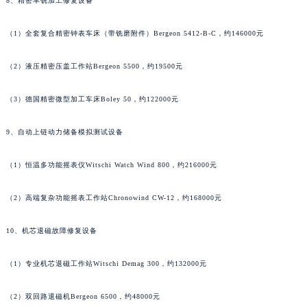
8、精密车铣加工修复设备
江西省九江市浔阳区浔阳路萧邦售后服务中心（需提前预约）
江西省南昌市红谷滩新区红谷中大道998号绿地双子塔（中央广场）A1座办公楼14层1407室萧邦售后服务中心（需提前预约）
（1）全套复合精密钟表车床（带铣磨附件）Bergeon 5412-B-C，约146000元
江西省萍乡市安源区萍安北大道与康庄路交叉口萧邦售后服务中心（需提前预约）
江西省上饶市信州区滨江西路萧邦售后服务中心（需提前预约）
（2）液压精密压盖工作站Bergeon 5500，约19500元
江西省新余市渝水区北湖西路萧邦售后服务中心（需提前预约）
（3）德国精密微型加工车床Boley 50，约122000元
江西省宜春市袁州区中山中路萧邦售后服务中心（需提前预约）
江西省鹰潭市月湖区胜利东路萧邦售后服务中心（需提前预约）
9、自动上链动力储备模拟测试设备
山东省德州市德城区东风中路萧邦售后服务中心（需提前预约）
山东省东营市东营区济南路萧邦售后服务中心（需提前预约）
（1）恒温多功能摇表仪Witschi Watch Wind 800，约216000元
山东省济南市历下区经十路11111号华润中心写字楼（万象城）15层1508室萧邦售后服务中心（需提前预约）
（2）高端复杂功能摇表工作站Chronowind CW-12，约168000元
山东省济宁市任城区太白楼路萧邦售后服务中心（需提前预约）
山东省莱芜市文化南路8号银座商城名表维修一楼名表维修萧邦售后服务中心（需提前预约）
10、机芯退磁故障修复设备
山东省临沂市兰山区解放路萧邦售后服务中心（需提前预约）
山东省日照市东港区烟台路萧邦售后服务中心（需提前预约）
（1）专业机芯退磁工作站Witschi Demag 300，约132000元
山东省泰安市泰山区财源街道泰山大街萧邦售后服务中心（需提前预约）
山东省威海市环翠区新威海路89号振华商厦一楼名表维修萧邦售后服务中心（需提前预约）
（2）双回路退磁机Bergeon 6500，约48000元