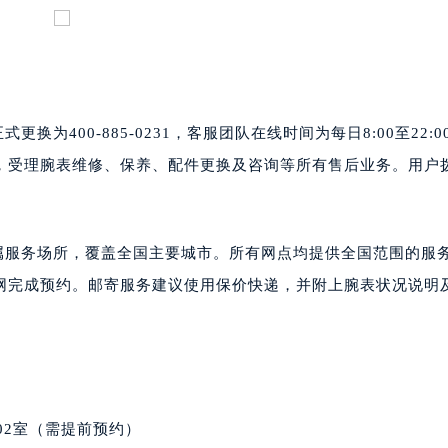
字楼B座11层1104室（需提前预约）
写字楼15层03室（需提前预约）
心写字楼24层2406B室（需提前预约）
代广场写字楼9层902室（需提前预约）
号世茂环球金融中心写字楼（芙蓉广场）10层13室（需提前预约
换为400-885-0231，客服团队在线时间为每日8:00至22:0
楼29层2905室（需提前预约）
，受理腕表维修、保养、配件更换及咨询等所有售后业务。用户
表服务中心（品牌授权店）3层整层（需提前预约）
表服务中心（品牌授权店）1层整层（需提前预约）
表服务中心（品牌授权店）1层整层（需提前预约）
直属服务场所，覆盖全国主要城市。所有网点均提供全国范围的服
（CCMALL）C座17层17-B（需提前预约）
网完成预约。邮寄服务建议使用保价快递，并附上腕表状况说明
10层1015室（需提前预约）
心T2座写字楼29层03室（需提前预约）
厦7层G室（需提前预约）
心C座12层1205室（需提前预约）
中心T1写字楼9层907室（需提前预约）
写字楼1座11层1104室（需提前预约）
02室（需提前预约）