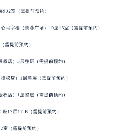
售后服务中心（需提前预约）
服务中心（需提前预约）
902室（需提前预约）
街交叉口萧邦售后服务中心（需提前预约）
得利名表维修授权店1楼萧邦售后服务中心（需提前预约）
心写字楼（芙蓉广场）10层13室（需提前预约）
得利名表维修授权店1楼萧邦售后服务中心（需提前预约）
国际中心D座11层1102室萧邦售后服务中心（北京总部）（需
室（需提前预约）
广场W3座6层602室萧邦售后服务中心（需提前预约）
先天下萧邦售后服务中心（需提前预约）
授权店）3层整层（需提前预约）
特大街萧邦售后服务中心（需提前预约）
街萧邦售后服务中心（需提前预约）
牌授权店）1层整层（需提前预约）
3号王府井百货名表维修萧邦售后服务中心（需提前预约）
邦售后服务中心（需提前预约）
授权店）1层整层（需提前预约）
霍洛街萧邦售后服务中心（需提前预约）
央街萧邦售后服务中心（需提前预约）
座17层17-B（需提前预约）
街萧邦售后服务中心（需提前预约）
路萧邦售后服务中心（需提前预约）
02室（需提前预约）