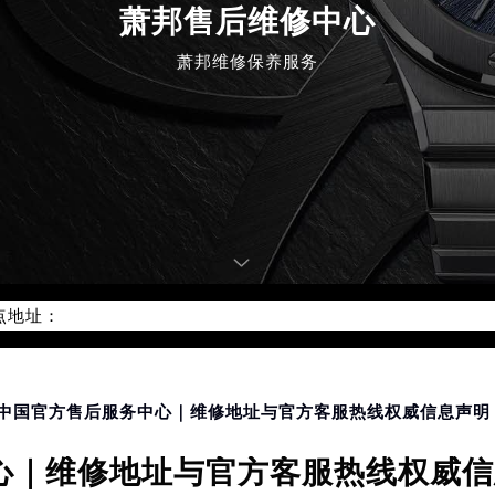
萧邦售后维修中心
萧邦维修保养服务
优化升级公告
：400-885-0231
5-0231，服务覆盖中国大陆、香港、澳门、台湾全部区域（非大陆需
点地址：
国际中心写字楼D座11层1102室（北京总部）（需提前预约）
字楼W3座6层602室（需提前预约）
融中心写字楼26层2603室（需提前预约）
2座37层3705室（需提前预约）
邦中国官方售后服务中心｜维修地址与官方客服热线权威信息声明（
际广场写字楼8层806室（需提前预约）
｜维修地址与官方客服热线权威信息
南京中心写字楼22层C1-1室（需提前预约）