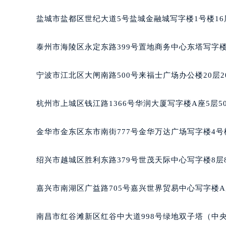
内蒙古自治区呼和浩特市玉泉区大学西
甘肃省兰州市七里河区西津西路16号兰
盐城市盐都区世纪大道5号盐城金融城写字楼1号楼16
重庆市解放碑渝中区民权路28号英利
黑龙江省大庆市萨尔图区会战大街萧
泰州市海陵区永定东路399号置地商务中心东塔写字楼
黑龙江省鹤岗市向阳区红军路萧邦售
黑龙江省黑河市爱辉区中央街萧邦售
宁波市江北区大闸南路500号来福士广场办公楼20层2
黑龙江省鸡西市鸡冠区红军路萧邦售
黑龙江省佳木斯市向阳区长安路萧邦
杭州市上城区钱江路1366号华润大厦写字楼A座5层5
黑龙江省牡丹江市东安区太平路萧邦
黑龙江省七台河市桃山区大同街萧邦
金华市金东区东市南街777号金华万达广场写字楼4号楼
黑龙江省齐齐哈尔市龙沙区龙华路萧
黑龙江省双鸭山市尖山区新兴大街萧
绍兴市越城区胜利东路379号世茂天际中心写字楼8层
黑龙江省绥化市北林区新华街与康庄
黑龙江省伊春市伊美区通河路萧邦售
嘉兴市南湖区广益路705号嘉兴世界贸易中心写字楼A座
吉林省白城市洮北区明仁南街萧邦售
吉林省白山市浑江区浑江大街萧邦售
南昌市红谷滩新区红谷中大道998号绿地双子塔（中央