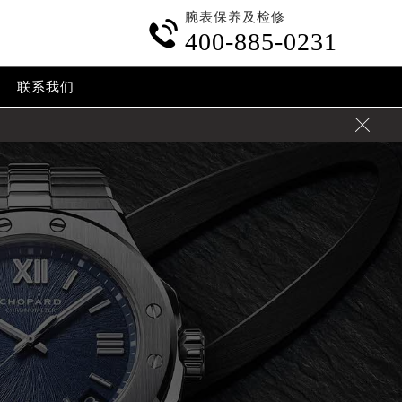
腕表保养及检修

400-885-0231
联系我们
