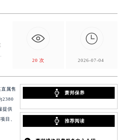

完
。
20 次
2026-07-04
其直属售
萧邦保养
380
服提供
务项目、
推荐阅读