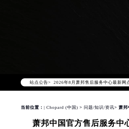
2026年8月萧邦中国区售后服务网络
2026年8月萧邦全国官方售后客户服务热线
萧邦官方全国统一服务热线400-88
2026年8月萧邦售后服务中心最新网
站点公告>
北京市朝阳区建国门外大街甲6号华熙
北京市东城区东长安街1号东方广场写
天津市和平区赤峰道136号天津国际金
上海市徐汇区虹桥路3号港汇中心写字楼
当前位置：
| Chopard (中国)
>
问题/知识/资讯
> 萧
上海市黄浦区南京东路299号宏伊国
萧邦中国官方售后服务中心
南京市秦淮区中山南路1号（新街口）