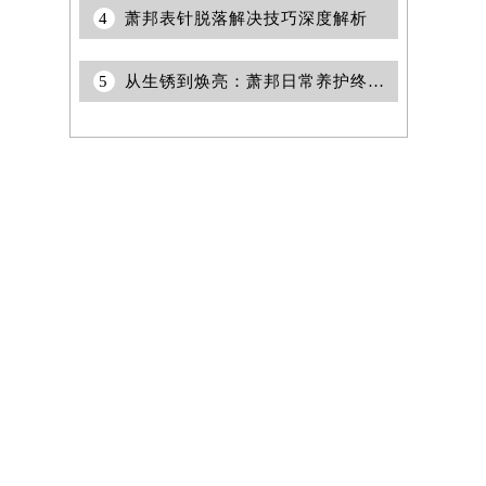
4
萧邦表针脱落解决技巧深度解析
5
从生锈到焕亮：萧邦日常养护终极指南