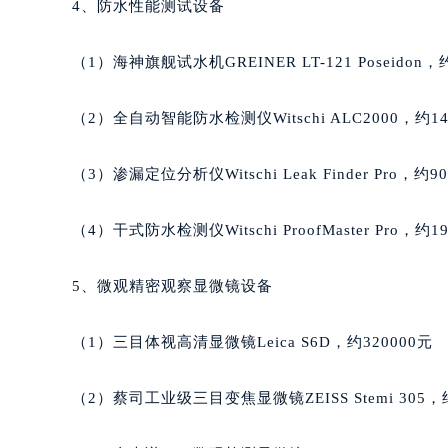
4、防水性能测试设备
辽宁省盘锦市兴隆台区石油大街萧邦
辽宁省铁岭市银州区南马路萧邦售后
（1）海神旗舰试水机GREINER LT-121 Poseidon，
辽宁省营口市站前区市府路与渤海大
辽宁省沈阳市沈河区中街路137号亨
（2）全自动智能防水检测仪Witschi ALC2000，约14
辽宁省沈阳市沈河区中街路83号亨
北京市朝阳区建国门外大街甲6号华熙
（3）渗漏定位分析仪Witschi Leak Finder Pro，约9
北京市东城区东长安街1号王府井东方
河北省保定市竞秀区朝阳北大街北国
（4）干式防水检测仪Witschi ProofMaster Pro，约1
内蒙古自治区阿拉善盟市左旗土尔扈
内蒙古自治区巴彦淖尔市临河区新华
5、微观精密观察显微镜设备
内蒙古自治区包头市青山区幸福路甲
内蒙古自治区赤峰市红山区哈达街萧
（1）三目体视高清显微镜Leica S6D，约320000元
内蒙古自治区鄂尔多斯市东胜区伊金
内蒙古自治区呼伦贝尔市海拉尔区中
（2）蔡司工业级三目变焦显微镜ZEISS Stemi 305，约
内蒙古自治区通辽市科尔沁区明仁大
内蒙古自治区乌海市海勃湾区人民南