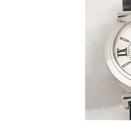
厦门市思明区湖滨东路95号华润大厦写
福州市鼓楼区五四路128-1号恒力城
成都市锦江区人民东路6号SAC东原中
重庆市江北区观音桥步行街2号融恒时
长沙市芙蓉区定王台街道建湘路393
郑州市二七区铭功路10号华润大厦写字
太原市迎泽区解放路15号亨得利名
沈阳市沈河区中街路137号亨得利名
沈阳市沈河区中街路83号亨得利名
乌鲁木齐市天山区红山路26号时代广场
温州市鹿城区锦绣路1067号置信广场
哈尔滨市道里区友谊西路600号富力中
大连市中山区人民路15号国际金融大
佛山市禅城区季华五路57号万科金融中
东莞市东城街道鸿福东路1号民盈国贸
无锡市梁溪区人民中路139号恒隆广场