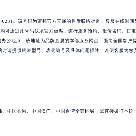
楼16层1603室（需提前预约）
中心办公楼C座22层08室（需提前预约）
大厦38层09室（需提前预约）
885-0231。该号码为萧邦官方直属的售后联络渠道，客服在线时
楼1224室（需提前预约）
城市，均可通过此号码联系官方坐席，进行服务预约、报价咨询、进
大厦B座12楼03室（需提前预约）
心的办公地点，该地址为品牌直属的本部服务网点，面向全国客户
心写字楼A座7楼709室（需提前预约）
约时请提供腕表型号、表壳编号及具体问题描述，以便客服为您
2层04室（需提前预约）
心A座907室（需提前预约）
A座(旺进大厦)18层09室（需提前预约）
国际金融中心14楼14D（需提前预约）
广场写字楼10层06室（需提前预约）
心写字楼B座13层07室（需提前预约）
安国际中心E座6楼10室（需提前预约）
陆、中国香港、中国澳门、中国台湾全部区域，需直接拨打本统
B座17层1707室（需提前预约）
写字楼A座10层1002室（需提前预约）
心东1幢20楼2002室（需提前预约）