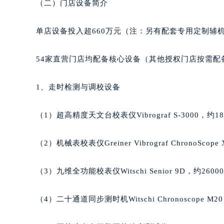
（二）门店设备简介
内蒙古自治区呼和浩特市玉泉区大学西
甘肃省兰州市七里河区西津西路16号兰
单店设备投入超660万元（注：另有配套专用定制辅
重庆市解放碑渝中区民权路28号英利
黑龙江省大庆市萨尔图区会战大街萧
54家直营门店均配备核心设备（其他授权门店按需配
黑龙江省鹤岗市向阳区红军路萧邦售
黑龙江省黑河市爱辉区中央街萧邦售
1、走时检测与调校设备
黑龙江省鸡西市鸡冠区红军路萧邦售
黑龙江省佳木斯市向阳区长安路萧邦
（1）超高精度天文台校表仪Vibrograf S-3000，约18
黑龙江省牡丹江市东安区太平路萧邦
黑龙江省七台河市桃山区大同街萧邦
（2）机械表校表仪Greiner Vibrograf ChronoScop
黑龙江省齐齐哈尔市龙沙区龙华路萧
黑龙江省双鸭山市尖山区新兴大街萧
（3）九维全功能校表仪Witschi Senior 9D，约2600
黑龙江省绥化市北林区新华街与康庄
黑龙江省伊春市伊美区通河路萧邦售
（4）二十通道同步测时机Witschi Chronoscope M20
吉林省白城市洮北区明仁南街萧邦售
吉林省白山市浑江区浑江大街萧邦售