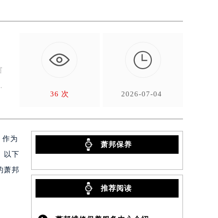

向
窗
高
36 次
2026-07-04
。作为
萧邦保养
。以下
的萧邦
推荐阅读