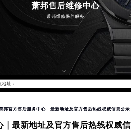
萧邦售后维修中心
萧邦维修保养服务
优化升级公告
：400-885-0231
5-0231，服务覆盖中国大陆、香港、澳门、台湾全部区域（非大陆需
点地址：
国际中心写字楼D座11层1102室（北京总部）（需提前预约）
字楼W3座6层602室（需提前预约）
融中心写字楼26层2603室（需提前预约）
山萧邦官方售后服务中心｜最新地址及官方售后热线权威信息公示（
2座37层3705室（需提前预约）
际广场写字楼8层806室（需提前预约）
｜最新地址及官方售后热线权威信息
南京中心写字楼22层C1-1室（需提前预约）