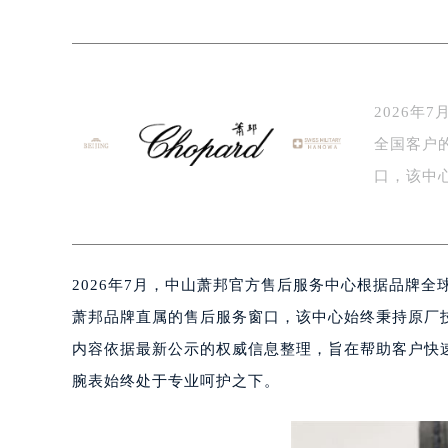
常州市新北区龙锦路1590号现代传媒
徐州市鼓楼区淮海东路29号苏宁广场I
扬州市邗江区国展路29号星耀天地写字
盐城市盐都区世纪大道5号盐城金融城写
2026
泰州市海陵区永定东路399号置地商
全国客户
宁波市江北区大闸南路500号来福士广
口，该中
杭州市上城区钱江路1366号华润大厦
效…
金华市金东区东市南街777号金华万达
绍兴市越城区胜利东路379号世茂天
嘉兴市南湖区广益路705号嘉兴世界贸
2026年7月，中山萧邦官方售后服务中心根据品牌
南昌市红谷滩新区红谷中大道998号
萧邦品牌直属的售后服务窗口，该中心始终秉持原厂
济南市历下区经十路11111号华润中
广州市天河区天河路230号万菱汇国
内容依据最新公示的权威信息整理，旨在帮助客户快
广州市越秀区环市东路371-375号
腕表始终处于专业呵护之下。
深圳市罗湖区深南东路5001号华润大
惠州市惠城区江北文昌一路7号华贸大