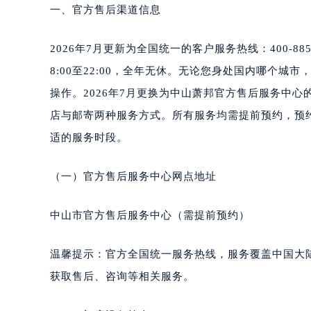
南通市崇川区工农路57号圆融广场写字
一、官方售后渠道信息
苏州市苏州工业园区星港街199号苏州
武汉市江汉区解放大道686号世界贸易
2026年7月更新为全国统一的客户服务热线：400-
南宁市青秀区金湖路59号地王大厦12
8:00至22:00，全年无休。无论您身处国内哪个
合肥市蜀山区潜山路111号万象城华润
操作。2026年7月更换为中山萧邦官方售后服务中
泉州市丰泽区宝洲路729号浦西万达中
店与邮寄两种服务方式。所有服务均需提前预约，预
青岛市南区山东路6号华润大厦B座2
适的服务时段。
烟台市芝罘区胜利路139号万达金融中
长春市朝阳区西安大路727号中银大厦
（一）官方售后服务中心网点地址
贵阳市南明区都司高架桥路33号亨特
昆明市盘龙区北京路928号同德昆明
中山市官方售后服务中心（需提前预约）
石家庄市长安区中山东路39号勒泰中
西安市碑林区南关正街88号华侨城长
温馨提示：官方全国统一服务热线，服务覆盖中国大
海口市龙华区金贸东路5号海口华润大厦
获取售后、咨询等相关服务。
唐山市路南区新华东道100号万达广场
台州市椒江区东海大道1800号腾达中