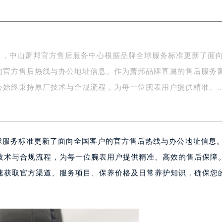
中心写字楼5号楼10层1008室（需提前预约）
FC国际金融中心写字楼35层3508室（需提前预约）
楼1号楼18层1803室（需提前预约）
字楼1号楼16层1604室（需提前预约）
年7月，中山萧邦官方售后服务中心根据品牌全球服务标准更新了面
务中心东塔写字楼（华润万象城）17层1706室（需提前预约）
的官方售后热线与办公地址信息。作为萧邦品牌直属的售后服务
场办公楼20层2009室（需提前预约）
心始终秉持原厂技术与合规流程，为每一位腕表用户提供精准、
写字楼A座5层503-5室（需提前预约）
广场写字楼4号楼22层2209室（需提前预约）
际中心写字楼8层805室（需提前预约）
易中心写字楼A座13层1304室（需提前预约）
全球服务标准更新了面向全国客户的官方售后热线与办公地址信息
绿地双子塔（中央广场）A1座办公楼14层07室（需提前预约）
技术与合规流程，为每一位腕表用户提供精准、高效的售后保障
心写字楼（万象城）15层1508室（需提前预约）
际中心写字楼A塔7层704室（需提前预约）
速获取官方渠道、服务项目、保养价格及日常养护知识，确保您
世界贸易中心大厦南塔写字楼15层07室（需提前预约）
厦写字楼17层1701室（需提前预约）
厦写字楼1座30层05室（需提前预约）