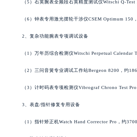
（5）石英腕表全频段石英精度测试仪Witschi Q-Test P
吉林省吉林市船营区河南街萧邦售后
吉林省辽源市龙山区人民大街萧邦售
（6）钟表专用激光摆轮干涉仪CSEM Optimum 150，
吉林省梅河口市新华街道梅河大街萧
吉林省四平市铁东区紫气大路与南九
2、复杂功能腕表专项调试设备
吉林省松原市宁江区五环大街萧邦售
吉林省通化市东昌区环通乡江南大街
（1）万年历综合检测仪Witschi Perpetual Calendar 
吉林省延边市延吉市解放路萧邦售后
辽宁省鞍山市铁东区站前街萧邦售后
（2）三问音簧专业调试工作站Bergeon 8200，约186
辽宁省本溪市平山区胜利路萧邦售后
辽宁省朝阳市双塔区新华路萧邦售后
（3）计时码表专项检测仪Vibrograf Chrono Test Pr
辽宁省丹东市振兴区七经街萧邦售后
辽宁省抚顺市新抚区东一路萧邦售后
3、表盘/指针修复专用设备
辽宁省阜新市海州区解放大街萧邦售
辽宁省葫芦岛市连山区中央路萧邦售
（1）指针矫正机Watch Hand Corrector Pro，约370
辽宁省锦州市古塔区中央大街萧邦售
辽宁省辽阳市白塔区新运大街萧邦售