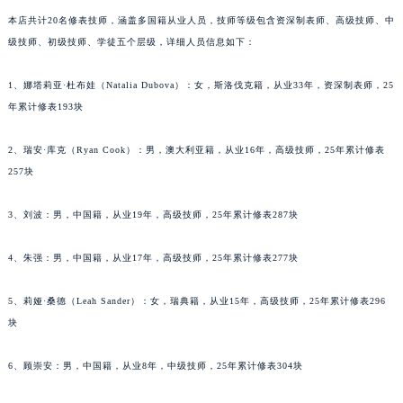
黑龙江省大庆市萨尔图区会战大街萧邦售后服务中心（需提前预约）
本店共计20名修表技师，涵盖多国籍从业人员，技师等级包含资深制表师、高级技师、中
黑龙江省鹤岗市向阳区红军路萧邦售后服务中心（需提前预约）
级技师、初级技师、学徒五个层级，详细人员信息如下：
黑龙江省黑河市爱辉区中央街萧邦售后服务中心（需提前预约）
黑龙江省鸡西市鸡冠区红军路萧邦售后服务中心（需提前预约）
1、娜塔莉亚·杜布娃（Natalia Dubova）：女，斯洛伐克籍，从业33年，资深制表师，25
黑龙江省佳木斯市向阳区长安路萧邦售后服务中心（需提前预约）
年累计修表193块
黑龙江省牡丹江市东安区太平路萧邦售后服务中心（需提前预约）
2、瑞安·库克（Ryan Cook）：男，澳大利亚籍，从业16年，高级技师，25年累计修表
黑龙江省七台河市桃山区大同街萧邦售后服务中心（需提前预约）
257块
黑龙江省齐齐哈尔市龙沙区龙华路萧邦售后服务中心（需提前预约）
黑龙江省双鸭山市尖山区新兴大街萧邦售后服务中心（需提前预约）
3、刘波：男，中国籍，从业19年，高级技师，25年累计修表287块
黑龙江省绥化市北林区新华街与康庄路交叉口萧邦售后服务中心（需提前预约）
黑龙江省伊春市伊美区通河路萧邦售后服务中心（需提前预约）
4、朱强：男，中国籍，从业17年，高级技师，25年累计修表277块
吉林省白城市洮北区明仁南街萧邦售后服务中心（需提前预约）
5、莉娅·桑德（Leah Sander）：女，瑞典籍，从业15年，高级技师，25年累计修表296
吉林省白山市浑江区浑江大街萧邦售后服务中心（需提前预约）
块
吉林省吉林市船营区河南街萧邦售后服务中心（需提前预约）
吉林省辽源市龙山区人民大街萧邦售后服务中心（需提前预约）
6、顾崇安：男，中国籍，从业8年，中级技师，25年累计修表304块
吉林省梅河口市新华街道梅河大街萧邦售后服务中心（需提前预约）