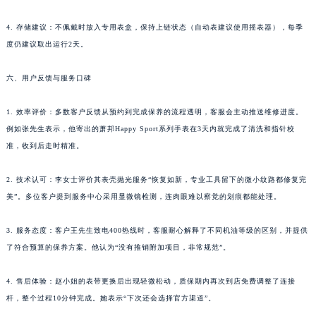
甘肃省金昌市金川区北京路萧邦售后服务中心（需提前预约）
甘肃省酒泉市肃州区西大街萧邦售后服务中心（需提前预约）
4. 存储建议：不佩戴时放入专用表盒，保持上链状态（自动表建议使用摇表器），每季
甘肃省临夏市城南街道团结路萧邦售后服务中心（需提前预约）
度仍建议取出运行2天。
甘肃省陇南市武都区人民路萧邦售后服务中心（需提前预约）
六、用户反馈与服务口碑
甘肃省平凉市崆峒区西大街萧邦售后服务中心（需提前预约）
甘肃省庆阳市西峰区南大街萧邦售后服务中心（需提前预约）
1. 效率评价：多数客户反馈从预约到完成保养的流程透明，客服会主动推送维修进度。
甘肃省天水市秦州区民主路萧邦售后服务中心（需提前预约）
例如张先生表示，他寄出的萧邦Happy Sport系列手表在3天内就完成了清洗和指针校
甘肃省武威市凉州区迎宾路萧邦售后服务中心（需提前预约）
准，收到后走时精准。
甘肃省张掖市甘州区民乐北路萧邦售后服务中心（需提前预约）
2. 技术认可：李女士评价其表壳抛光服务“恢复如新，专业工具留下的微小纹路都修复完
宁夏回族自治区固原市原州区文化街萧邦售后服务中心（需提前预约）
美”。多位客户提到服务中心采用显微镜检测，连肉眼难以察觉的划痕都能处理。
宁夏回族自治区石嘴山市大武口区贺兰山路萧邦售后服务中心（需提前预约）
宁夏回族自治区吴忠市利通区开元大道萧邦售后服务中心（需提前预约）
3. 服务态度：客户王先生致电400热线时，客服耐心解释了不同机油等级的区别，并提供
宁夏回族自治区银川市兴庆区新华东路97号新百中心C馆一层C1-18号商铺萧邦售后服务中心（需提前预约）
了符合预算的保养方案。他认为“没有推销附加项目，非常规范”。
宁夏回族自治区中卫市沙坡头区鼓楼东街萧邦售后服务中心（需提前预约）
青海省果洛藏族自治州玛沁县团结路萧邦售后服务中心（需提前预约）
4. 售后体验：赵小姐的表带更换后出现轻微松动，质保期内再次到店免费调整了连接
杆，整个过程10分钟完成。她表示“下次还会选择官方渠道”。
青海省海北藏族自治州海晏县将军路萧邦售后服务中心（需提前预约）