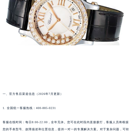
重庆市江北区观音桥步行街2号融恒时代广场写字楼9层902室（需提前预约）
长沙市芙蓉区定王台街道建湘路393号世茂环球金融中心写字楼（芙蓉广场）10层13室（需提前预约）
郑州市二七区铭功路10号华润大厦写字楼29层2905室（需提前预约）
太原市迎泽区解放路15号亨得利名表服务中心（品牌授权店）3层整层（需提前预约）
沈阳市沈河区中街路137号亨得利名表服务中心（品牌授权店）1层整层（需提前预约）
沈阳市沈河区中街路83号亨得利名表服务中心（品牌授权店）1层整层（需提前预约）
乌鲁木齐市天山区红山路26号时代广场（CCMALL）C座17层17-B（需提前预约）
温州市鹿城区锦绣路1067号置信广场10层1015室（需提前预约）
哈尔滨市道里区友谊西路600号富力中心T2座写字楼29层03室（需提前预约）
大连市中山区人民路15号国际金融大厦7层G室（需提前预约）
佛山市禅城区季华五路57号万科金融中心C座12层1205室（需提前预约）
东莞市东城街道鸿福东路1号民盈国贸中心T1写字楼9层907室（需提前预约）
一、官方售后渠道信息（2026年7月更新）
无锡市梁溪区人民中路139号恒隆广场写字楼1座11层1104室（需提前预约）
1. 全国统一客服热线：400-885-0231
南通市崇川区工农路57号圆融广场写字楼16层1603室（需提前预约）
苏州市苏州工业园区星港街199号苏州中心办公楼C座22层08室（需提前预约）
客服在线时间：每日8:00-22:00，全年无休。您可在此时段内直接拨打，客服人员将根据
武汉市江汉区解放大道686号世界贸易大厦38层09室（需提前预约）
您的手表型号、故障描述和位置信息，提供一对一的专属解决方案。对于复杂问题，可转