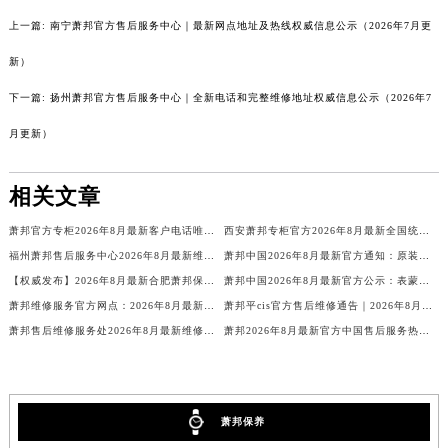
贵州省毕节市七星关区松山路萧邦售后服务中心（需提前预约）
上一篇:
南宁萧邦官方售后服务中心｜最新网点地址及热线权威信息公示（2026年7月更
贵州省六盘水市钟山区钟山大道萧邦售后服务中心（需提前预约）
贵州省黔东南苗族侗族自治州凯里市北京西路萧邦售后服务中心（需提前预约）
新）
贵州省黔西南布依族苗族自治州兴义市大道与桔香路交汇处萧邦售后服务中心（需提前预约）
下一篇:
扬州萧邦官方售后服务中心｜全新电话和完整维修地址权威信息公示（2026年7
贵州省铜仁市碧江区民主路萧邦售后服务中心（需提前预约）
月更新）
贵州省遵义市红花岗区共青大道与嵩山路交叉口萧邦售后服务中心（需提前预约）
四川省阿坝州市马尔康市团结街萧邦售后服务中心（需提前预约）
相关文章
四川省巴中市巴州区江北大道萧邦售后服务中心（需提前预约）
四川省成都市锦江区人民东路6号SAC东原中心24层2406B室萧邦售后服务中心（需提前预约）
萧邦官方专柜2026年8月最新客户电话唯一热线
西安萧邦专柜官方2026年8月最新全国统一客户电话公示
四川省达州市通川区中心广场、老车坝萧邦售后服务中心（需提前预约）
福州萧邦售后服务中心2026年8月最新维修保养服务公告【官方权威信息公示】
萧邦中国2026年8月最新官方通知：原装表带换电池服务价格周期，客户服务客服热线
【权威发布】2026年8月最新合肥萧邦保养中心地址官方公示：品牌售后维修保养服务网点信息与通告
萧邦中国2026年8月最新官方公示：表蒙服务价格与周期，客户可联系官方客服电话
四川省德阳市旌阳区长江西路、南街萧邦售后服务中心（需提前预约）
萧邦维修服务官方网点：2026年8月最新售后保养信息公告与官方地址公示
萧邦平cis官方售后维修通告｜2026年8月最新权威服务网点公示与热线信息
四川省甘孜州市康定市情歌广场、箭炉街萧邦售后服务中心（需提前预约）
萧邦售后维修服务处2026年8月最新维修保养公告、权威公示信息及官方保养指南通知
萧邦2026年8月最新官方中国售后服务热线电话及网点地址公示
四川省广安市广安区建安南路萧邦售后服务中心（需提前预约）
四川省广元市利州区老城南北街、东大街萧邦售后服务中心（需提前预约）
四川省乐山市市中区嘉定中路萧邦售后服务中心（需提前预约）
萧邦保养
四川省凉山州市西昌市大巷口下街萧邦售后服务中心（需提前预约）