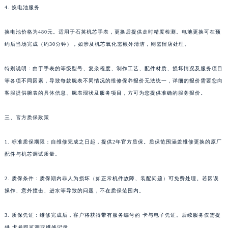
香港特别行政区铜锣湾区湾仔区轩尼诗道萧邦售后服务中心（需提前预约）
4. 换电池服务
河南省安阳市文峰区解放大道萧邦售后服务中心（需提前预约）
河南省鹤壁市淇滨区九州路萧邦售后服务中心（需提前预约）
换电池价格为480元。适用于石英机芯手表，更换后提供走时精度检测。电池更换可在预
约后当场完成（约30分钟），如涉及机芯氧化需额外清洁，则需留店处理。
河南省济源市沁园街道济水大道萧邦售后服务中心（需提前预约）
河南省焦作市解放区解放路萧邦售后服务中心（需提前预约）
特别说明：由于手表的等级型号、复杂程度、制作工艺、配件材质、损坏情况及服务项目
河南省开封市鼓楼区中山路萧邦售后服务中心（需提前预约）
等各项不同因素，导致每款腕表不同情况的维修保养报价无法统一，详细的报价需要您向
河南省洛阳市西工区中州中路与解放路交叉口萧邦售后服务中心（需提前预约）
客服提供腕表的具体信息、腕表现状及服务项目，方可为您提供准确的服务报价。
河南省漯河市源汇区交通路萧邦售后服务中心（需提前预约）
河南省南阳市宛城区范蠡东路与南都路交叉口萧邦售后服务中心（需提前预约）
三、官方质保政策
河南省平顶山市卫东区建设路萧邦售后服务中心（需提前预约）
1. 标准质保期限：自维修完成之日起，提供2年官方质保。质保范围涵盖维修更换的原厂
河南省濮阳市大华龙区开州路绿城路交叉口萧邦售后服务中心（需提前预约）
配件与机芯调试质量。
河南省三门峡市湖滨区和平路萧邦售后服务中心（需提前预约）
河南省商丘市梁园区神火大道萧邦售后服务中心（需提前预约）
2. 质保条件：质保期内非人为损坏（如正常机件故障、装配问题）可免费处理。若因误
河南省新乡市红旗区人民路萧邦售后服务中心（需提前预约）
操作、意外撞击、进水等导致的问题，不在质保范围内。
河南省信阳市浉河区东方红大道萧邦售后服务中心（需提前预约）
3. 质保凭证：维修完成后，客户将获得带有服务编号的 卡与电子凭证。后续服务仅需提
河南省许昌市魏都区建安大道与八龙路交叉口萧邦售后服务中心（需提前预约）
供 卡号即可调取维修记录。