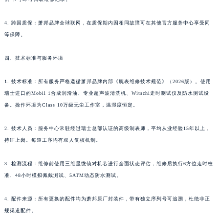
河南省郑州市二七区民主路10号华润大厦29层2905室萧邦售后服务中心（需提前预约）
河南省周口市川汇区七一路萧邦售后服务中心（需提前预约）
4. 跨国质保：萧邦品牌全球联网，在质保期内因相同故障可在其他官方服务中心享受同
河南省驻马店市驿城区乐山大道与置地大道交叉口萧邦售后服务中心（需提前预约）
等保障。
湖北省鄂州市鄂城区文星大道萧邦售后服务中心（需提前预约）
湖北省黄冈市黄州区赤壁大道萧邦售后服务中心（需提前预约）
四、技术标准与服务环境
湖北省黄石市黄石港区武汉路萧邦售后服务中心（需提前预约）
1. 技术标准：所有服务严格遵循萧邦品牌内部《腕表维修技术规范》（2026版）。使用
湖北省荆门市东宝中天街步行街萧邦售后服务中心（需提前预约）
瑞士进口的Mobil 1合成润滑油、专业超声波清洗机、Witschi走时测试仪及防水测试设
湖北省荆州市荆州区荆中路萧邦售后服务中心（需提前预约）
备。操作环境为Class 10万级无尘工作室，温湿度恒定。
湖北省十堰市茅箭区人民北路萧邦售后服务中心（需提前预约）
湖北省随州市曾都区青年路萧邦售后服务中心（需提前预约）
2. 技术人员：服务中心常驻经过瑞士总部认证的高级制表师，平均从业经验15年以上，
湖北省咸宁市咸安区长安大道萧邦售后服务中心（需提前预约）
持证上岗。每道工序均有双人复核机制。
湖北省襄阳市樊城区长虹路与人民路交叉口萧邦售后服务中心（需提前预约）
3. 检测流程：维修前使用三维显微镜对机芯进行全面状态评估，维修后执行6方位走时校
湖北省孝感市孝南区复兴大道萧邦售后服务中心（需提前预约）
准、48小时模拟佩戴测试、5ATM动态防水测试。
湖北省宜昌市西陵区夷陵大道与港窑路萧邦售后服务中心（需提前预约）
湖南省常德市武陵区人民路萧邦售后服务中心（需提前预约）
4. 配件来源：所有更换的配件均为萧邦原厂封装件，带有独立序列号可追溯，杜绝非正
湖南省郴州市北湖区国庆北路萧邦售后服务中心（需提前预约）
规渠道配件。