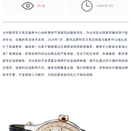
道…
盐城市盐都区世纪大道5号盐城金融城写字楼1号楼16层1604室（需提前预约）

25 次
2026-07-02
泰州市海陵区永定东路399号置地商务中心东塔写字楼（华润万象城）17层1706室（需提前预约）
宁波市江北区大闸南路500号来福士广场办公楼20层2009室（需提前预约）
杭州市上城区钱江路1366号华润大厦写字楼A座5层503-5室（需提前预约）
台州萧邦官方售后服务中心始终秉持严谨规范的服务理念，为台州及全国萧邦腕表用户提
金华市金东区东市南街777号金华万达广场写字楼4号楼22层2209室（需提前预约）
供专业、合规的售后技术支持。2026年7月，萧邦品牌对官方售后热线与服务中心地址进
绍兴市越城区胜利东路379号世茂天际中心写字楼8层805室（需提前预约）
行了权威更新，确保每一位客户都能通过正规渠道获得精准服务。服务中心配备全套瑞士
嘉兴市南湖区广益路705号嘉兴世界贸易中心写字楼A座13层1304室（需提前预约）
原厂检测设备，所有技师均经过品牌总部严格考核，专注于机芯保养、外观修复、配件更
南昌市红谷滩新区红谷中大道998号绿地双子塔（中央广场）A1座办公楼14层07室（需提前预约）
换等全流程服务。无论您的手表需要定期维护还是故障检修，都可以通过官方预约系统提
济南市历下区经十路11111号华润中心写字楼（万象城）15层1508室（需提前预约）
交需求，选择到店或邮寄方式，服务范围覆盖全国。我们郑重承诺，所有操作均遵循品牌
广州市天河区天河路230号万菱汇国际中心写字楼A塔7层704室（需提前预约）
技术手册，不使用第三方配件，为您的爱表提供长久可靠的保障。
广州市越秀区环市东路371-375号世界贸易中心大厦南塔写字楼15层07室（需提前预约）
深圳市罗湖区深南东路5001号华润大厦写字楼17层1701室（需提前预约）
惠州市惠城区江北文昌一路7号华贸大厦写字楼1座30层05室（需提前预约）
厦门市思明区湖滨东路95号华润大厦写字楼B座11层1104室（需提前预约）
福州市鼓楼区五四路128-1号恒力城写字楼15层03室（需提前预约）
成都市锦江区人民东路6号SAC东原中心写字楼24层2406B室（需提前预约）