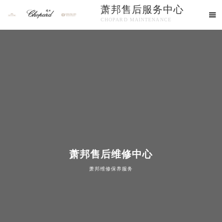
萧邦售后服务中心

CHOPARD MAINTENANCE
欢迎使用萧邦维修售后服务中心！
知识/资讯
萧邦售后维修中心
萧邦维修保养服务