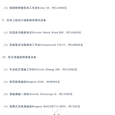
山东省枣庄市滕州市北辛路与善国路交叉口萧邦售后服务中心（需提前预约）
（3）德国精密微型加工车床Boley 50，约122000元
山东省淄博市张店区金晶大道萧邦售后服务中心（需提前预约）
上海市黄浦区南京东路299号宏伊国际广场写字楼8层806室萧邦售后服务中心（需提前预约）
9、自动上链动力储备模拟测试设备
上海市徐汇区虹桥路3号港汇中心2座37层3705室萧邦售后服务中心（需提前预约）
浙江省杭州市上城区钱江路1366号华润大厦A座5层503-5室萧邦售后服务中心（需提前预约）
（1）恒温多功能摇表仪Witschi Watch Wind 800，约216000元
浙江省湖州市吴兴区劳动路萧邦售后服务中心（需提前预约）
浙江省嘉兴市南湖区广益路705号嘉兴世界贸易中心A座13层1304室萧邦售后服务中心（需提前预约）
（2）高端复杂功能摇表工作站Chronowind CW-12，约168000元
浙江省金华市金东区东市南街777号金华万达广场4号楼22楼2209室萧邦售后服务中心（需提前预约）
10、机芯退磁故障修复设备
浙江省丽水市莲都区解放街萧邦售后服务中心（需提前预约）
浙江省宁波市江北区大闸南路500号来福士广场办公楼20层2009室萧邦售后服务中心（需提前预约）
（1）专业机芯退磁工作站Witschi Demag 300，约132000元
浙江省衢州市柯城区上街萧邦售后服务中心（需提前预约）
浙江省绍兴市越城区胜利东路379号世茂天际中心写字楼8层805室萧邦售后服务中心（需提前预约）
（2）双回路退磁机Bergeon 6500，约48000元
浙江省舟山市定海区解放东路萧邦售后服务中心（需提前预约）
（3）退磁测磁一体机Witschi Teslascope II，约11000元
澳门特别行政区大堂区议事亭前地（新马路）萧邦售后服务中心（需提前预约）
澳门特别行政区风顺堂区南湾大马路萧邦售后服务中心（需提前预约）
（4）便携式充电退磁器Bergeon MAGNET-O 8804，约7200元
澳门特别行政区花地玛堂区关闸广场萧邦售后服务中心（需提前预约）