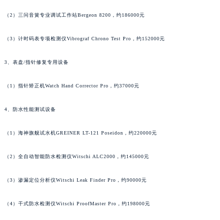
安徽省滁州市琅琊区南谯北路萧邦售后服务中心（需提前预约）
（2）三问音簧专业调试工作站Bergeon 8200，约186000元
安徽省阜阳市颍州区颍州北路萧邦售后服务中心（需提前预约）
安徽省淮北市相山区淮海路萧邦售后服务中心（需提前预约）
（3）计时码表专项检测仪Vibrograf Chrono Test Pro，约152000元
安徽省淮南市田家庵区国庆中路萧邦售后服务中心（需提前预约）
安徽省黄山市屯溪区黄山西路萧邦售后服务中心（需提前预约）
3、表盘/指针修复专用设备
安徽省六安市金安区解放中路萧邦售后服务中心（需提前预约）
安徽省马鞍山市雨山区湖南西路萧邦售后服务中心（需提前预约）
（1）指针矫正机Watch Hand Corrector Pro，约37000元
安徽省宿州市埇桥区人民中路萧邦售后服务中心（需提前预约）
4、防水性能测试设备
安徽省铜陵市铜官区石城大道萧邦售后服务中心（需提前预约）
安徽省芜湖市镜湖区中山路步行街萧邦售后服务中心（需提前预约）
（1）海神旗舰试水机GREINER LT-121 Poseidon，约220000元
安徽省宣城市宣州区叠嶂西路萧邦售后服务中心（需提前预约）
福建省龙岩市新罗区九一南路萧邦售后服务中心（需提前预约）
（2）全自动智能防水检测仪Witschi ALC2000，约145000元
福建省南平市建阳区人民西路萧邦售后服务中心（需提前预约）
（3）渗漏定位分析仪Witschi Leak Finder Pro，约90000元
福建省宁德市蕉城区天湖东路萧邦售后服务中心（需提前预约）
福建省莆田市城厢区霞林街道荔华东大道萧邦售后服务中心（需提前预约）
（4）干式防水检测仪Witschi ProofMaster Pro，约198000元
福建省三明市三元区东乾二路萧邦售后服务中心（需提前预约）