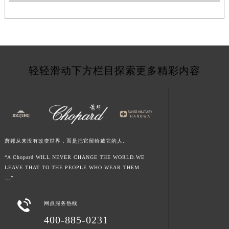
甘肃省敦煌市沙州镇阳关中路萧邦售后服务中心（需提前预约）
甘肃省合作市人民街萧邦售后服务中心（需提前预约）
甘肃省嘉峪关市雄关区新华中路萧邦售后服务中心（需提前预约）
甘肃省金昌市金川区北京路萧邦售后服务中心（需提前预约）
甘肃省酒泉市肃州区西大街萧邦售后服务中心（需提前预约）
轻轻滑动下方栏目探索更多精彩内容
甘肃省临夏市城南街道团结路萧邦售后服务中心（需提前预约）
甘肃省陇南市武都区人民路萧邦售后服务中心（需提前预约）
甘肃省平凉市崆峒区西大街萧邦售后服务中心（需提前预约）
甘肃省庆阳市西峰区南大街萧邦售后服务中心（需提前预约）
甘肃省天水市秦州区民主路萧邦售后服务中心（需提前预约）
萧邦从来没有改变世界，而是把它留给戴它的人。
甘肃省武威市凉州区迎宾路萧邦售后服务中心（需提前预约）
“A Chopard WILL NEVER CHANGE THE WORLD.WE
甘肃省张掖市甘州区民乐北路萧邦售后服务中心（需提前预约）
LEAVE THAT TO THE PEOPLE WHO WEAR THEM.
宁夏回族自治区固原市原州区文化街萧邦售后服务中心（需提前预约）
...”
宁夏回族自治区石嘴山市大武口区贺兰山路萧邦售后服务中心（需提前预约）

网点服务热线
宁夏回族自治区吴忠市利通区开元大道萧邦售后服务中心（需提前预约）
400-885-0231
宁夏回族自治区银川市兴庆区新华东路97号新百中心C馆一层C1-18号商铺萧邦售后服务中心（需提前预约）