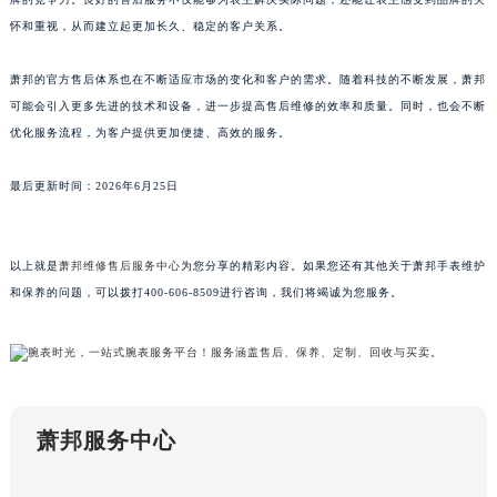
牌的竞争力。良好的售后服务不仅能够为表主解决实际问题，还能让表主感受到品牌的关
澳门特别行政区大堂区议事亭前地（新马路）萧邦售后服务中心（需提前预约）
怀和重视，从而建立起更加长久、稳定的客户关系。
澳门特别行政区风顺堂区南湾大马路萧邦售后服务中心（需提前预约）
澳门特别行政区花地玛堂区关闸广场萧邦售后服务中心（需提前预约）
萧邦的官方售后体系也在不断适应市场的变化和客户的需求。随着科技的不断发展，萧邦
澳门特别行政区花王堂区大三巴商圈萧邦售后服务中心（需提前预约）
可能会引入更多先进的技术和设备，进一步提高售后维修的效率和质量。同时，也会不断
优化服务流程，为客户提供更加便捷、高效的服务。
澳门特别行政区嘉模堂区官也街萧邦售后服务中心（需提前预约）
澳门省路氹城市金光大道萧邦售后服务中心（需提前预约）
最后更新时间：2026年6月25日
澳门特别行政区望德堂区塔石广场萧邦售后服务中心（需提前预约）
福建省福州市鼓楼区五四路128-1号恒力城写字楼15层03室萧邦售后服务中心（需提前预约）
福建省厦门市思明区湖滨东路95号万象城华润大厦B座11层1104室萧邦售后服务中心（需提前预约）
以上就是
萧邦维修售后服务中心
为您分享的精彩内容。如果您还有其他关于萧邦手表维护
广东省潮州市潮安区新风路与潮汕路交汇处萧邦售后服务中心（需提前预约）
和保养的问题，可以拨打400-606-8509进行咨询，我们将竭诚为您服务。
广东省广州市天河区天河路230号万菱汇国际中心A塔7层704室萧邦售后服务中心（需提前预约）
广东省广州市越秀区环市东路371-375号世界贸易中心大厦南塔15层1507室萧邦售后服务中心（需提前预约）
广东省河源市源城区越王大道萧邦售后服务中心（需提前预约）
广东省惠州市惠城区江北文昌一路7号华贸大厦1座30层3005室萧邦售后服务中心（需提前预约）
萧邦服务中心
广东省江门市蓬江区广场西路萧邦售后服务中心（需提前预约）
广东省揭阳市榕城进贤门步行街萧邦售后服务中心（需提前预约）