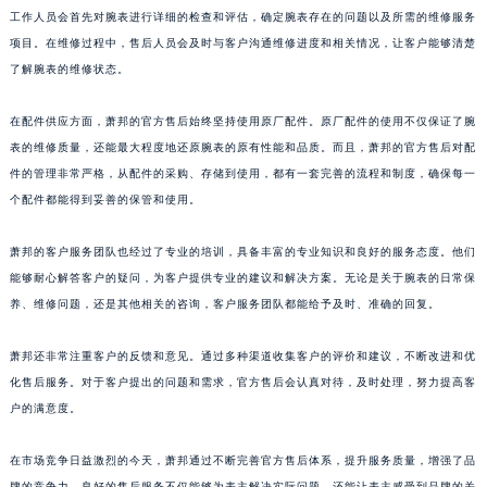
萧邦的官方售后体系在服务流程上也进行了精心的设计。当客户将腕表送至售后网点时，
山东省泰安市泰山区财源街道泰山大街萧邦售后服务中心（需提前预约）
工作人员会首先对腕表进行详细的检查和评估，确定腕表存在的问题以及所需的维修服务
山东省威海市环翠区新威海路89号振华商厦一楼名表维修萧邦售后服务中心（需提前预约）
项目。在维修过程中，售后人员会及时与客户沟通维修进度和相关情况，让客户能够清楚
了解腕表的维修状态。
山东省潍坊市奎文区东风东街萧邦售后服务中心（需提前预约）
山东省枣庄市滕州市北辛路与善国路交叉口萧邦售后服务中心（需提前预约）
在配件供应方面，萧邦的官方售后始终坚持使用原厂配件。原厂配件的使用不仅保证了腕
山东省淄博市张店区金晶大道萧邦售后服务中心（需提前预约）
表的维修质量，还能最大程度地还原腕表的原有性能和品质。而且，萧邦的官方售后对配
上海市黄浦区南京东路299号宏伊国际广场写字楼8层806室萧邦售后服务中心（需提前预约）
件的管理非常严格，从配件的采购、存储到使用，都有一套完善的流程和制度，确保每一
上海市徐汇区虹桥路3号港汇中心2座37层3705室萧邦售后服务中心（需提前预约）
个配件都能得到妥善的保管和使用。
浙江省杭州市上城区钱江路1366号华润大厦A座5层503-5室萧邦售后服务中心（需提前预约）
萧邦的客户服务团队也经过了专业的培训，具备丰富的专业知识和良好的服务态度。他们
浙江省湖州市吴兴区劳动路萧邦售后服务中心（需提前预约）
能够耐心解答客户的疑问，为客户提供专业的建议和解决方案。无论是关于腕表的日常保
浙江省嘉兴市南湖区广益路705号嘉兴世界贸易中心A座13层1304室萧邦售后服务中心（需提前预约）
养、维修问题，还是其他相关的咨询，客户服务团队都能给予及时、准确的回复。
浙江省金华市金东区东市南街777号金华万达广场4号楼22楼2209室萧邦售后服务中心（需提前预约）
浙江省丽水市莲都区解放街萧邦售后服务中心（需提前预约）
萧邦还非常注重客户的反馈和意见。通过多种渠道收集客户的评价和建议，不断改进和优
浙江省宁波市江北区大闸南路500号来福士广场办公楼20层2009室萧邦售后服务中心（需提前预约）
化售后服务。对于客户提出的问题和需求，官方售后会认真对待，及时处理，努力提高客
浙江省衢州市柯城区上街萧邦售后服务中心（需提前预约）
户的满意度。
浙江省绍兴市越城区胜利东路379号世茂天际中心写字楼8层805室萧邦售后服务中心（需提前预约）
在市场竞争日益激烈的今天，萧邦通过不断完善官方售后体系，提升服务质量，增强了品
浙江省舟山市定海区解放东路萧邦售后服务中心（需提前预约）