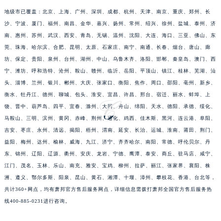
福建省宁德市蕉城区天湖东路萧邦售后服务中心（需提前预约）
地级市已覆盖：北京、上海、广州、深圳、成都、杭州、天津、南京、重庆、郑州、长
福建省莆田市城厢区霞林街道荔华东大道萧邦售后服务中心（需提前预约）
沙、宁波、厦门、福州、南昌、金华、嘉兴、扬州、常州、绍兴、徐州、盐城、泰州、济
福建省三明市三元区东乾二路萧邦售后服务中心（需提前预约）
南、惠州、苏州、武汉、西安、青岛、无锡、温州、沈阳、大连、海口、三亚、佛山、东
福建省漳州市龙文区步港路萧邦售后服务中心（需提前预约）
莞、珠海、哈尔滨、合肥、昆明、太原、石家庄、南宁、南通、长春、烟台、唐山、廊
坊、保定、贵阳、泉州、台州、湖州、中山、乌鲁木齐、洛阳、邯郸、秦皇岛、澳门、西
江苏省常州市新北区龙锦路1590号现代传媒中心5号楼10层1008室萧邦售后服务中心（需提前预约）
宁、潍坊、呼和浩特、沧州、鞍山、赣州、临沂、岳阳、平顶山、镇江、桂林、芜湖、汕
江苏省淮安市清江浦区淮海北路萧邦售后服务中心（需提前预约）
头、淄博、兰州、银川、郴州、大庆、张家口、衡阳、焦作、周口、邵阳、亳州、新乡、
江苏省连云港市海州区通灌北路萧邦售后服务中心（需提前预约）
衡水、牡丹江、德州、聊城、包头、淮安、宜昌、许昌、邢台、宿迁、丽水、蚌埠、上
江苏省南京市秦淮区中山南路1号南京中心22层22-C1-C3室萧邦售后服务中心（需提前预约）
饶、晋中、葫芦岛、四平、宜春、滁州、大同、舟山、绵阳、天水、德阳、承德、绥化、
江苏省宿迁市宿城区西湖路萧邦售后服务中心（需提前预约）
马鞍山、三明、滨州、黄冈、赤峰、荆州、通化、鸡西、佳木斯、黑河、连云港、阜阳、
江苏省泰州市海陵区永定东路399号置地商务中心东塔（华润万象城）17层1706室萧邦售后服务中心（需提前预约）
吉安、枣庄、永州、清远、揭阳、梧州、渭南、延安、长治、运城、淮南、莆田、荆门、
益阳、梅州、达州、榆林、威海、九江、济宁、齐齐哈尔、南阳、常德、呼伦贝尔、丹
江苏省徐州市鼓楼区淮海东路29号苏宁广场IFC国际金融中心35层3508室萧邦售后服务中心（需提前预约）
东、锦州、辽阳、辽源、衢州、安庆、龙岩、宁德、鹰潭、泰安、商丘、驻马店、咸宁、
江苏省盐城市盐都区世纪大道5号盐城金融城写字楼1号楼16层1604室萧邦售后服务中心（需提前预约）
江门、茂名、玉林、乐山、南充、雅安、宝鸡、柳州、拉萨、丽江、张家界、襄阳、株
江苏省扬州市邗江区国展路29号星耀天地写字楼1号楼18层1803室萧邦售后服务中心（需提前预约）
洲、遵义、鄂尔多斯、阳泉、昆山、黄石、湘潭、十堰、漳州、攀枝花、香港、台北等，
江苏省镇江市京口区中山东路萧邦售后服务中心（需提前预约）
共计360+网点，均有萧邦官方售后服务网点，详细信息需拨打萧邦全国官方售后服务热
江西省抚州市临川区赣东大道萧邦售后服务中心（需提前预约）
线400-885-0231进行咨询。
江西省赣州市章贡区文清路萧邦售后服务中心（需提前预约）