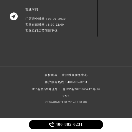
宁夏回族自治区中卫市沙坡头区鼓楼东街萧邦售后服务中心（需提前预约）
营业时间：
青海省果洛藏族自治州玛沁县团结路萧邦售后服务中心（需提前预约）

门店营业时间：09:00-19:30
青海省海北藏族自治州海晏县将军路萧邦售后服务中心（需提前预约）
客服在线时间：8:00-22:00
青海省海东市乐都区滨河路萧邦售后服务中心（需提前预约）
客服及门店节假日不休
青海省海南藏族自治州共和县青海湖大街萧邦售后服务中心（需提前预约）
青海省海西蒙古族藏族自治州德令哈市柴达木路萧邦售后服务中心（需提前预约）
青海省黄南藏族自治州同仁市德合隆路萧邦售后服务中心（需提前预约）
青海省西宁市城西区海湖新区西关大道萧邦售后服务中心（需提前预约）
青海省玉树藏族自治州结古镇胜利路萧邦售后服务中心（需提前预约）
版权所有：
萧邦维修服务中心
陕西省安康市汉滨区金州路萧邦售后服务中心（需提前预约）
客户服务热线：
400-885-0231
陕西省宝鸡市渭滨区经二路萧邦售后服务中心（需提前预约）
ICP备案/许可证号： 晋ICP备2025065417号-26
陕西省汉中市汉台区北大街萧邦售后服务中心（需提前预约）
XML
陕西省商洛市商州区州城街萧邦售后服务中心（需提前预约）
2026-08-09T08:22:40+00:00
陕西省铜川市王益区红旗街萧邦售后服务中心（需提前预约）
陕西省渭南市临渭区东风大街萧邦售后服务中心（需提前预约）

400-885-0231
陕西省咸阳市秦都区沣西新城统一西路与白马河路交汇处萧邦售后服务中心（需提前预约）