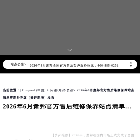
2026年8月萧邦中国区售后服务网络优化升级公告
▲
站点公告>
2026年8月萧邦全国官方售后客户服务热线：400-885-0231
▼
萧邦官方全国统一服务热线400-885-0231，服务覆盖中国大陆、香港、澳门、台湾全部区域（非大陆需加拨“+86”）
2026年8月萧邦售后服务中心最新网点地址：
当前位置：
| Chopard (中国)
>
问题/知识/资讯
> 2026年6月萧邦官方售后维修保养站点
北京市朝阳区建国门外大街甲6号华熙国际中心写字楼D座11层1102室（北京总部）（需提前预约）
清单更新补充版（搬迁新增）发布
北京市东城区东长安街1号东方广场写字楼W3座6层602室（需提前预约）
2026年6月萧邦官方售后维修保养站点清单更新补充版（搬迁新增）发布
天津市和平区赤峰道136号天津国际金融中心写字楼26层2603室（需提前预约）
上海市徐汇区虹桥路3号港汇中心写字楼2座37层3705室（需提前预约）
上海市黄浦区南京东路299号宏伊国际广场写字楼8层806室（需提前预约）
南京市秦淮区中山南路1号（新街口）南京中心写字楼22层C1-1室（需提前预约）
【萧邦维修】2026年，萧邦在国内市场正式完成了全国