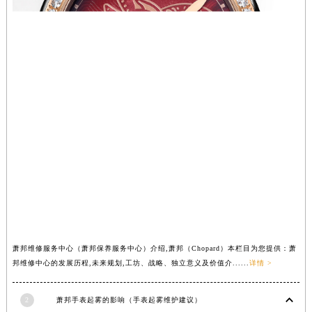
香港特别行政区尖沙咀区油尖旺区广东道萧邦售后服务中心（需提前预约）
香港特别行政区金钟区中西区金钟道萧邦售后服务中心（需提前预约）
香港特别行政区九龙区油尖旺区弥敦道萧邦售后服务中心（需提前预约）
香港特别行政区铜锣湾区湾仔区轩尼诗道萧邦售后服务中心（需提前预约）
河南省安阳市文峰区解放大道萧邦售后服务中心（需提前预约）
河南省鹤壁市淇滨区九州路萧邦售后服务中心（需提前预约）
河南省济源市沁园街道济水大道萧邦售后服务中心（需提前预约）
河南省焦作市解放区解放路萧邦售后服务中心（需提前预约）
河南省开封市鼓楼区中山路萧邦售后服务中心（需提前预约）
河南省洛阳市西工区中州中路与解放路交叉口萧邦售后服务中心（需提前预约）
河南省漯河市源汇区交通路萧邦售后服务中心（需提前预约）
河南省南阳市宛城区范蠡东路与南都路交叉口萧邦售后服务中心（需提前预约）
河南省平顶山市卫东区建设路萧邦售后服务中心（需提前预约）
萧邦维修服务中心（萧邦保养服务中心）介绍,萧邦（Chopard）本栏目为您提供：萧
河南省濮阳市大华龙区开州路绿城路交叉口萧邦售后服务中心（需提前预约）
邦维修中心的发展历程,未来规划,工坊、战略、独立意义及价值介......
详情 >
河南省三门峡市湖滨区和平路萧邦售后服务中心（需提前预约）
河南省商丘市梁园区神火大道萧邦售后服务中心（需提前预约）
2
萧邦手表起雾的影响（手表起雾维护建议）