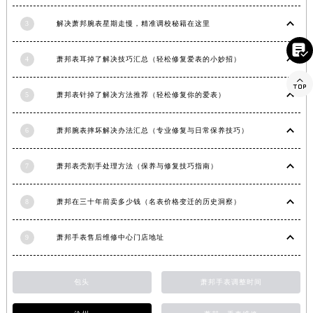
河南省新乡市红旗区人民路萧邦售后服务中心（需提前预约）
3
解决萧邦腕表星期走慢，精准调校秘籍在这里
河南省信阳市浉河区东方红大道萧邦售后服务中心（需提前预约）

河南省许昌市魏都区建安大道与八龙路交叉口萧邦售后服务中心（需提前预约）
4
萧邦表耳掉了解决技巧汇总（轻松修复爱表的小妙招）
河南省郑州市二七区民主路10号华润大厦29层2905室萧邦售后服务中心（需提前预约）

河南省周口市川汇区七一路萧邦售后服务中心（需提前预约）
5
萧邦表针掉了解决方法推荐（轻松修复你的爱表）
河南省驻马店市驿城区乐山大道与置地大道交叉口萧邦售后服务中心（需提前预约）
湖北省鄂州市鄂城区文星大道萧邦售后服务中心（需提前预约）
6
萧邦腕表摔坏解决办法汇总（专业修复与日常保养技巧）
湖北省黄冈市黄州区赤壁大道萧邦售后服务中心（需提前预约）
湖北省黄石市黄石港区武汉路萧邦售后服务中心（需提前预约）
7
萧邦表壳割手处理方法（保养与修复技巧指南）
湖北省荆门市东宝中天街步行街萧邦售后服务中心（需提前预约）
8
萧邦在三十年前卖多少钱（名表价格变迁的历史洞察）
湖北省荆州市荆州区荆中路萧邦售后服务中心（需提前预约）
湖北省十堰市茅箭区人民北路萧邦售后服务中心（需提前预约）
9
萧邦手表售后维修中心门店地址
湖北省随州市曾都区青年路萧邦售后服务中心（需提前预约）
湖北省咸宁市咸安区长安大道萧邦售后服务中心（需提前预约）
湖北省襄阳市樊城区长虹路与人民路交叉口萧邦售后服务中心（需提前预约）
包头
萧邦手表调整时间
湖北省孝感市孝南区复兴大道萧邦售后服务中心（需提前预约）