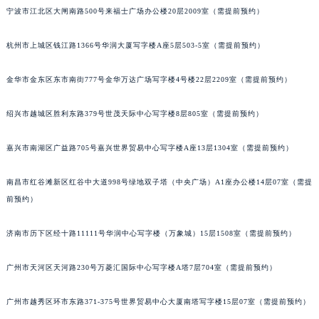
南通市崇川区工农路57号圆融广场写字楼16层1603室（需提前预约）
宁波市江北区大闸南路500号来福士广场办公楼20层2009室（需提前预约）
苏州市苏州工业园区星港街199号苏州中心办公楼C座22层08室（需提前预约）
杭州市上城区钱江路1366号华润大厦写字楼A座5层503-5室（需提前预约）
武汉市江汉区解放大道686号世界贸易大厦38层09室（需提前预约）
南宁市青秀区金湖路59号地王大厦12楼1224室（需提前预约）
金华市金东区东市南街777号金华万达广场写字楼4号楼22层2209室（需提前预约）
合肥市蜀山区潜山路111号万象城华润大厦B座12楼03室（需提前预约）
泉州市丰泽区宝洲路729号浦西万达中心写字楼A座7楼709室（需提前预约）
绍兴市越城区胜利东路379号世茂天际中心写字楼8层805室（需提前预约）
青岛市南区山东路6号华润大厦B座22层04室（需提前预约）
烟台市芝罘区胜利路139号万达金融中心A座907室（需提前预约）
嘉兴市南湖区广益路705号嘉兴世界贸易中心写字楼A座13层1304室（需提前预约）
长春市朝阳区西安大路727号中银大厦A座(旺进大厦)18层09室（需提前预约）
南昌市红谷滩新区红谷中大道998号绿地双子塔（中央广场）A1座办公楼14层07室（需提
贵阳市南明区都司高架桥路33号亨特国际金融中心14楼14D（需提前预约）
前预约）
昆明市盘龙区北京路928号同德昆明广场写字楼10层06室（需提前预约）
石家庄市长安区中山东路39号勒泰中心写字楼B座13层07室（需提前预约）
济南市历下区经十路11111号华润中心写字楼（万象城）15层1508室（需提前预约）
西安市碑林区南关正街88号华侨城长安国际中心E座6楼10室（需提前预约）
海口市龙华区金贸东路5号海口华润大厦B座17层1707室（需提前预约）
广州市天河区天河路230号万菱汇国际中心写字楼A塔7层704室（需提前预约）
唐山市路南区新华东道100号万达广场写字楼A座10层1002室（需提前预约）
广州市越秀区环市东路371-375号世界贸易中心大厦南塔写字楼15层07室（需提前预约）
台州市椒江区东海大道1800号腾达中心东1幢20楼2002室（需提前预约）