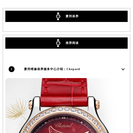
广西壮族自治区桂林市秀峰区红岭路萧邦售后服务中心（需提前预约）
广西壮族自治区河池市金城江区金城江街道朝阳路萧邦售后服务中心（需提前预约）
萧邦保养
广西壮族自治区贺州市八步区城东街道灵峰南路萧邦售后服务中心（需提前预约）
广西壮族自治区来宾市兴宾区桂中大道萧邦售后服务中心（需提前预约）
广西壮族自治区柳州市城中区中山中路萧邦售后服务中心（需提前预约）
推荐阅读
广西壮族自治区钦州市钦南区金海湾东大街萧邦售后服务中心（需提前预约）
广西壮族自治区梧州市万秀区龙湖镇高旺路萧邦售后服务中心（需提前预约）
广西壮族自治区玉林市玉州区金玉路萧邦售后服务中心（需提前预约）
1
萧邦维修保养服务中心介绍 | Chopard
海南省儋州市儋州市那大镇兰洋北路萧邦售后服务中心（需提前预约）
海南省东方市八所镇解放西路萧邦售后服务中心（需提前预约）
海南省琼海市嘉积镇东风路萧邦售后服务中心（需提前预约）
海南省三沙市西沙区西沙群岛永兴岛北京路萧邦售后服务中心（需提前预约）
海南省三亚市吉阳区迎宾路萧邦售后服务中心（需提前预约）
海南省万宁市万城镇解放路萧邦售后服务中心（需提前预约）
海南省文昌市文城镇教育东路萧邦售后服务中心（需提前预约）
海南省五指山市通什镇三月三大道萧邦售后服务中心（需提前预约）