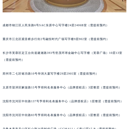
吉林省吉林市船营区河南街萧邦售后服务中心（需提前预约）
吉林省辽源市龙山区人民大街萧邦售后服务中心（需提前预约）
吉林省梅河口市新华街道梅河大街萧邦售后服务中心（需提前预约）
成都市锦江区人民东路6号SAC东原中心写字楼24层2406B室（需提前预约）
吉林省四平市铁东区紫气大路与南九经街交汇处萧邦售后服务中心（需提前预约）
吉林省松原市宁江区五环大街萧邦售后服务中心（需提前预约）
重庆市江北区观音桥步行街2号融恒时代广场写字楼9层902室（需提前预约）
吉林省通化市东昌区环通乡江南大街萧邦售后服务中心（需提前预约）
吉林省延边市延吉市解放路萧邦售后服务中心（需提前预约）
长沙市芙蓉区定王台街道建湘路393号世茂环球金融中心写字楼（芙蓉广场）10层13室
辽宁省鞍山市铁东区站前街萧邦售后服务中心（需提前预约）
（需提前预约）
辽宁省本溪市平山区胜利路萧邦售后服务中心（需提前预约）
郑州市二七区铭功路10号华润大厦写字楼29层2905室（需提前预约）
辽宁省朝阳市双塔区新华路萧邦售后服务中心（需提前预约）
辽宁省丹东市振兴区七经街萧邦售后服务中心（需提前预约）
太原市迎泽区解放路15号亨得利名表服务中心（品牌授权店）3层整层（需提前预约）
辽宁省抚顺市新抚区东一路萧邦售后服务中心（需提前预约）
辽宁省阜新市海州区解放大街萧邦售后服务中心（需提前预约）
沈阳市沈河区中街路137号亨得利名表服务中心（品牌授权店）1层整层（需提前预约）
辽宁省葫芦岛市连山区中央路萧邦售后服务中心（需提前预约）
沈阳市沈河区中街路83号亨得利名表服务中心（品牌授权店）1层整层（需提前预约）
辽宁省锦州市古塔区中央大街萧邦售后服务中心（需提前预约）
辽宁省辽阳市白塔区新运大街萧邦售后服务中心（需提前预约）