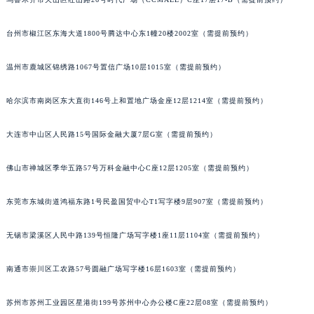
乌鲁木齐市天山区红山路26号时代广场（CCMALL）C座17层17-B（需提前预约）
辽宁省盘锦市兴隆台区石油大街萧邦售后服务中心（需提前预约）
辽宁省铁岭市银州区南马路萧邦售后服务中心（需提前预约）
台州市椒江区东海大道1800号腾达中心东1幢20楼2002室（需提前预约）
辽宁省营口市站前区市府路与渤海大街交叉口萧邦售后服务中心（需提前预约）
辽宁省沈阳市沈河区中街路137号亨得利名表维修授权店1楼萧邦售后服务中心（需提前预约）
温州市鹿城区锦绣路1067号置信广场10层1015室（需提前预约）
辽宁省沈阳市沈河区中街路83号亨得利名表维修授权店1楼萧邦售后服务中心（需提前预约）
哈尔滨市南岗区东大直街146号上和置地广场金座12层1214室（需提前预约）
北京市朝阳区建国门外大街甲6号华熙国际中心D座11层1102室萧邦售后服务中心（北京总部）（需提前预约）
北京市东城区东长安街1号王府井东方广场W3座6层602室萧邦售后服务中心（需提前预约）
大连市中山区人民路15号国际金融大厦7层G室（需提前预约）
河北省保定市竞秀区朝阳北大街北国先天下萧邦售后服务中心（需提前预约）
内蒙古自治区阿拉善盟市左旗土尔扈特大街萧邦售后服务中心（需提前预约）
佛山市禅城区季华五路57号万科金融中心C座12层1205室（需提前预约）
内蒙古自治区巴彦淖尔市临河区新华街萧邦售后服务中心（需提前预约）
东莞市东城街道鸿福东路1号民盈国贸中心T1写字楼9层907室（需提前预约）
内蒙古自治区包头市青山区幸福路甲3号王府井百货名表维修萧邦售后服务中心（需提前预约）
内蒙古自治区赤峰市红山区哈达街萧邦售后服务中心（需提前预约）
无锡市梁溪区人民中路139号恒隆广场写字楼1座11层1104室（需提前预约）
内蒙古自治区鄂尔多斯市东胜区伊金霍洛街萧邦售后服务中心（需提前预约）
内蒙古自治区呼伦贝尔市海拉尔区中央街萧邦售后服务中心（需提前预约）
南通市崇川区工农路57号圆融广场写字楼16层1603室（需提前预约）
内蒙古自治区通辽市科尔沁区明仁大街萧邦售后服务中心（需提前预约）
内蒙古自治区乌海市海勃湾区人民南路萧邦售后服务中心（需提前预约）
苏州市苏州工业园区星港街199号苏州中心办公楼C座22层08室（需提前预约）