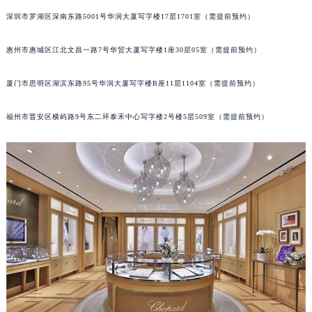
内蒙古自治区呼和浩特市玉泉区大学西街70号华润万象城写字楼（鄂尔多斯大厦）23层2326室（需提前预约）
深圳市罗湖区深南东路5001号华润大厦写字楼17层1701室（需提前预约）
甘肃省兰州市七里河区西津西路16号兰州中心写字楼21层2102室（需提前预约）
重庆市解放碑渝中区民权路28号英利国际金融中心写字楼20层01室（需提前预约）
惠州市惠城区江北文昌一路7号华贸大厦写字楼1座30层05室（需提前预约）
黑龙江省大庆市萨尔图区会战大街萧邦售后服务中心（需提前预约）
厦门市思明区湖滨东路95号华润大厦写字楼B座11层1104室（需提前预约）
黑龙江省鹤岗市向阳区红军路萧邦售后服务中心（需提前预约）
黑龙江省黑河市爱辉区中央街萧邦售后服务中心（需提前预约）
福州市晋安区横屿路9号东二环泰禾中心写字楼2号楼5层509室（需提前预约）
黑龙江省鸡西市鸡冠区红军路萧邦售后服务中心（需提前预约）
黑龙江省佳木斯市向阳区长安路萧邦售后服务中心（需提前预约）
黑龙江省牡丹江市东安区太平路萧邦售后服务中心（需提前预约）
黑龙江省七台河市桃山区大同街萧邦售后服务中心（需提前预约）
黑龙江省齐齐哈尔市龙沙区龙华路萧邦售后服务中心（需提前预约）
黑龙江省双鸭山市尖山区新兴大街萧邦售后服务中心（需提前预约）
黑龙江省绥化市北林区新华街与康庄路交叉口萧邦售后服务中心（需提前预约）
黑龙江省伊春市伊美区通河路萧邦售后服务中心（需提前预约）
吉林省白城市洮北区明仁南街萧邦售后服务中心（需提前预约）
吉林省白山市浑江区浑江大街萧邦售后服务中心（需提前预约）