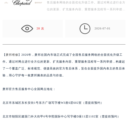
售后服务网络的全面优化升级工作。通过对网点进行全方
常州市新北区龙锦路1590号现代传媒中心写字楼5号楼10层1008室（需提前预约）
位的更新、扩充服务内容、重塑服务流程等一系列举措，
徐州市鼓楼区淮海东路29号苏宁广场IFC国际金融中心写字楼35层3508室（需提前预约）
构建起了一个覆盖广泛、标准规范、便捷高效的官方售
扬州市邗江区国展路29号星耀天地写字楼1号楼18层1803室（需提前预约）
后…

盐城市盐都区世纪大道5号盐城金融城写字楼1号楼16层1604室（需提前预约）
28 次
2026-07-01
泰州市海陵区永定东路399号置地商务中心东塔写字楼（华润万象城）17层1706室（需提前预约）
宁波市江北区大闸南路500号来福士广场办公楼20层2009室（需提前预约）
杭州市上城区钱江路1366号华润大厦写字楼A座5层503-5室（需提前预约）
【
萧邦维修
】2026年，萧邦在国内市场正式完成了全国售后服务网络的全面优化升级工
金华市金东区东市南街777号金华万达广场写字楼4号楼22层2209室（需提前预约）
作。通过对网点进行全方位的更新、扩充服务内容、重塑服务流程等一系列举措，构建起
绍兴市越城区胜利东路379号世茂天际中心写字楼8层805室（需提前预约）
了一个覆盖广泛、标准规范、便捷高效的官方售后体系，旨在全面提升国内表主的售后体
嘉兴市南湖区广益路705号嘉兴世界贸易中心写字楼A座13层1304室（需提前预约）
验，用心守护每一枚萧邦腕表的品质与价值。
南昌市红谷滩新区红谷中大道998号绿地双子塔（中央广场）A1座办公楼14层07室（需提前预约）
萧邦官方售后服务中心全国网点地址：
济南市历下区经十路11111号华润中心写字楼（万象城）15层1508室（需提前预约）
广州市天河区天河路230号万菱汇国际中心写字楼A塔7层704室（需提前预约）
北京市东城区东长安街1号东方广场写字楼W3座6层602室（需提前预约）
广州市越秀区环市东路371-375号世界贸易中心大厦南塔写字楼15层07室（需提前预约）
深圳市罗湖区深南东路5001号华润大厦写字楼17层1701室（需提前预约）
北京市朝阳区建国门外大街甲6号华熙国际中心写字楼D座11层1102室（需提前预约）
惠州市惠城区江北文昌一路7号华贸大厦写字楼1座30层05室（需提前预约）