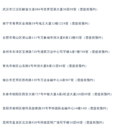
内蒙古自治区乌兰察布市集宁区恩和大街萧邦售后服务中心（需提前预约）
武汉市江汉区解放大道686号世界贸易大厦38层09室（需提前预约）
内蒙古自治区锡林郭勒盟市锡林浩特市光明街与额尔敦路交叉口萧邦售后服务中心（需提前预约）
内蒙古自治区兴安盟市乌兰浩特市兴安大街萧邦售后服务中心（需提前预约）
南宁市青秀区金湖路59号地王大厦12楼1224室（需提前预约）
山西省大同市平城区迎宾街萧邦售后服务中心（需提前预约）
山西省晋城市城区黄华街萧邦售后服务中心（需提前预约）
合肥市蜀山区潜山路111号万象城华润大厦B座12楼03室（需提前预约）
山西省晋中市榆次区顺城街萧邦售后服务中心（需提前预约）
泉州市丰泽区宝洲路729号浦西万达中心写字楼A座7楼709室（需提前预约）
山西省临汾市尧都区解放路萧邦售后服务中心（需提前预约）
山西省吕梁市离石区永宁中路与建设街交叉口萧邦售后服务中心（需提前预约）
青岛市南区山东路6号华润大厦B座22层04室（需提前预约）
山西省朔州市朔城区怡西路与鄯阳西街交汇处萧邦售后服务中心（需提前预约）
山西省忻州市忻府区和平东街与七一南路交叉口萧邦售后服务中心（需提前预约）
烟台市芝罘区胜利路139号万达金融中心A座907室（需提前预约）
山西省阳泉市郊区平阳东街与新城大道交叉口萧邦售后服务中心（需提前预约）
山西省运城市盐湖区河东街萧邦售后服务中心（需提前预约）
长春市朝阳区西安大路727号中银大厦A座(旺进大厦)18层09室（需提前预约）
山西省长治市潞州区英雄中路萧邦售后服务中心（需提前预约）
贵阳市南明区都司高架桥路33号亨特国际金融中心14楼14D（需提前预约）
山西省太原市迎泽区迎泽街道解放路15号亨得利名表维修授权店3楼萧邦售后服务中心（需提前预约）
天津市和平区赤峰道136号天津国际金融中心26层2603室萧邦售后服务中心（需提前预约）
昆明市盘龙区北京路928号同德昆明广场写字楼10层06室（需提前预约）
安徽省安庆市迎江区人民路萧邦售后服务中心（需提前预约）