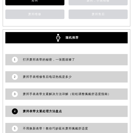
沧州
萧邦，手表维修
湖北省宜昌市西陵区夷陵大道与港窑路萧邦售后服务中心（需提前预约）
湖南省常德市武陵区人民路萧邦售后服务中心（需提前预约）
萧邦维修
萧邦售后
湖南省郴州市北湖区国庆北路萧邦售后服务中心（需提前预约）
湖南省衡阳市雁峰区解放路萧邦售后服务中心（需提前预约）
湖南省怀化市鹤城区迎丰中路萧邦售后服务中心（需提前预约）
随机推荐
湖南省娄底市娄星区长青街萧邦售后服务中心（需提前预约）
湖南省邵阳市双清区东风路萧邦售后服务中心（需提前预约）
1
打开萧邦表带的秘密，一张图就够了
湖南省湘潭市雨湖区莲城大道萧邦售后服务中心（需提前预约）
湖南省益阳市赫山区桃花仑路萧邦售后服务中心（需提前预约）
2
萧邦手表维修售后电话热线是多少
湖南省永州市冷水滩区永州大道与中兴路交叉口萧邦售后服务中心（需提前预约）
湖南省岳阳市岳阳楼区东茅岭路萧邦售后服务中心（需提前预约）
3
萧邦手表表带太紧解决方法详解（轻松调整佩戴舒适度指南）
湖南省张家界市永定区解放路萧邦售后服务中心（需提前预约）
湖南省长沙市芙蓉区建湘路393号世茂环球金融中心写字楼10层1013室萧邦售后服务中心（需提前预约）
湖南省株洲市芦淞区建设南路萧邦售后服务中心（需提前预约）
4
萧邦表带太紧处理方法盘点
甘肃省白银市白银区北京路萧邦售后服务中心（需提前预约）
甘肃省定西市安定区解放路萧邦售后服务中心（需提前预约）
5
不用换新表带！教你巧妙延长萧邦佩戴舒适度