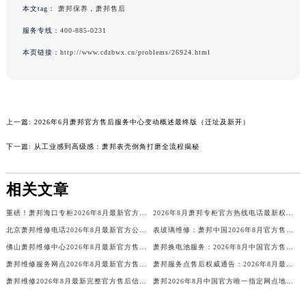
广东省茂名市电白区水东街道迎宾大道萧邦售后服务中心（需提前预约）
本文tag：
萧邦保养
，
萧邦售后
广东省梅州市梅江区金燕大道萧邦售后服务中心（需提前预约）
服务专线：
400-885-0231
广东省清远市清城区湖西路萧邦售后服务中心（需提前预约）
本页链接：
http://www.cdzbwx.cn/problems/26924.html
广东省汕头市龙湖区长平路萧邦售后服务中心（需提前预约）
广东省汕尾市城区香洲街道园林社区翠园街萧邦售后服务中心（需提前预约）
广东省韶关市武江区芙蓉新区与老城中心交汇处萧邦售后服务中心（需提前预约）
广东省深圳市罗湖区深南东路5001号华润大厦17层1701室萧邦售后服务中心（需提前预约）
上一篇:
2026年6月萧邦官方售后服务中心变动概述最终版（迁址及新开）
广东省阳江市江城区东风一路萧邦售后服务中心（需提前预约）
下一篇:
从工业感到高级感：萧邦表壳倒角打磨全流程揭秘
广东省云浮市云城区金山路萧邦售后服务中心（需提前预约）
广东省湛江市赤坎区观海北路萧邦售后服务中心（需提前预约）
相关文章
广东省肇庆市端州区信安大道与砚都大道交汇处萧邦售后服务中心（需提前预约）
重磅！萧邦海口专柜2026年8月最新官方客服电话全城公示
2026年8月萧邦专柜官方热线电话最新权威信息
广西壮族自治区百色市右江区中山二路萧邦售后服务中心（需提前预约）
北京萧邦维修电话2026年8月最新官方公告：售后服务中心网点及地址信息公示
表玻璃维修：萧邦中国2026年8月官方售后服务价格与周期，客户
广西壮族自治区北海市海城区北京路萧邦售后服务中心（需提前预约）
佛山萧邦维修中心2026年8月最新官方售后保养公告｜权威维修服务信息公示
萧邦换电池服务：2026年8月中国官方售后客服中心最新服务价格与周期
广西壮族自治区崇左市江州区石景林街道友谊大道与丽川路交汇处萧邦售后服务中心（需提前预约）
萧邦维修服务网点2026年8月最新官方售后地址与热线信息公示通告
萧邦服务点售后权威通告：2026年8月最新官方售后网点地址及服务信息公示与保养指南
广西壮族自治区防城港市港口区金花茶大道萧邦售后服务中心（需提前预约）
萧邦维修2026年8月最新完整官方售后信息公示与权威保养服务公告
萧邦2026年8月中国官方唯一指定网点地址与客服热线售后公告
广西壮族自治区贵港市港北区港城街道布山大道与仙衣路交叉口萧邦售后服务中心（需提前预约）