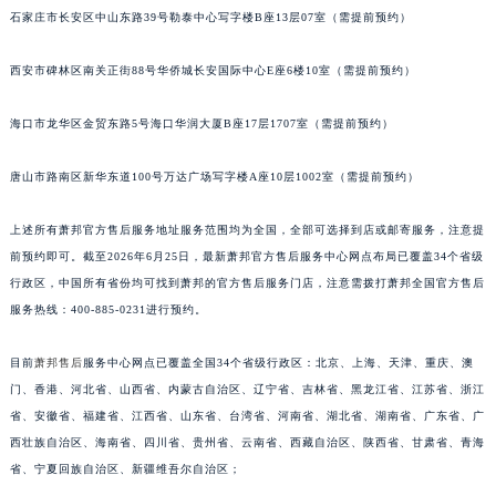
安徽省蚌埠市蚌山区淮河路萧邦售后服务中心（需提前预约）
石家庄市长安区中山东路39号勒泰中心写字楼B座13层07室（需提前预约）
安徽省亳州市谯城区魏武大道萧邦售后服务中心（需提前预约）
西安市碑林区南关正街88号华侨城长安国际中心E座6楼10室（需提前预约）
安徽省池州市贵池区长江路萧邦售后服务中心（需提前预约）
安徽省滁州市琅琊区南谯北路萧邦售后服务中心（需提前预约）
海口市龙华区金贸东路5号海口华润大厦B座17层1707室（需提前预约）
安徽省阜阳市颍州区颍州北路萧邦售后服务中心（需提前预约）
安徽省淮北市相山区淮海路萧邦售后服务中心（需提前预约）
唐山市路南区新华东道100号万达广场写字楼A座10层1002室（需提前预约）
安徽省淮南市田家庵区国庆中路萧邦售后服务中心（需提前预约）
安徽省黄山市屯溪区黄山西路萧邦售后服务中心（需提前预约）
上述所有萧邦官方售后服务地址服务范围均为全国，全部可选择到店或邮寄服务，注意提
前预约即可。截至2026年6月25日，最新萧邦官方售后服务中心网点布局已覆盖34个省级
安徽省六安市金安区解放中路萧邦售后服务中心（需提前预约）
行政区，中国所有省份均可找到萧邦的官方售后服务门店，注意需拨打萧邦全国官方售后
安徽省马鞍山市雨山区湖南西路萧邦售后服务中心（需提前预约）
服务热线：400-885-0231进行预约。
安徽省宿州市埇桥区人民中路萧邦售后服务中心（需提前预约）
安徽省铜陵市铜官区石城大道萧邦售后服务中心（需提前预约）
目前
萧邦售后
服务中心网点已覆盖全国34个省级行政区：北京、上海、天津、重庆、澳
安徽省芜湖市镜湖区中山路步行街萧邦售后服务中心（需提前预约）
门、香港、河北省、山西省、内蒙古自治区、辽宁省、吉林省、黑龙江省、江苏省、浙江
安徽省宣城市宣州区叠嶂西路萧邦售后服务中心（需提前预约）
省、安徽省、福建省、江西省、山东省、台湾省、河南省、湖北省、湖南省、广东省、广
西壮族自治区、海南省、四川省、贵州省、云南省、西藏自治区、陕西省、甘肃省、青海
福建省龙岩市新罗区九一南路萧邦售后服务中心（需提前预约）
省、宁夏回族自治区、新疆维吾尔自治区；
福建省南平市建阳区人民西路萧邦售后服务中心（需提前预约）