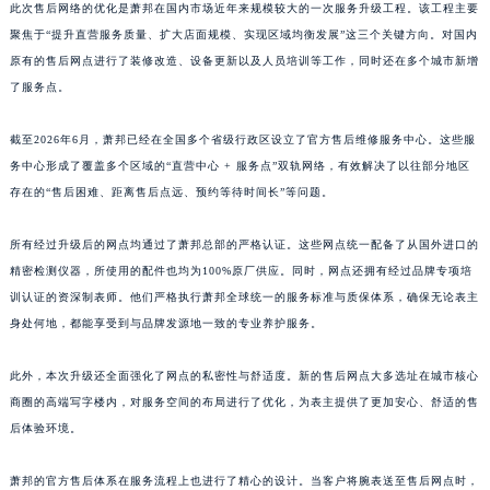
此次售后网络的优化是萧邦在国内市场近年来规模较大的一次服务升级工程。该工程主要
江西省吉安市吉州区井冈山大道萧邦售后服务中心（需提前预约）
聚焦于“提升直营服务质量、扩大店面规模、实现区域均衡发展”这三个关键方向。对国内
江西省景德镇市珠山区珠山中路萧邦售后服务中心（需提前预约）
原有的售后网点进行了装修改造、设备更新以及人员培训等工作，同时还在多个城市新增
江西省九江市浔阳区浔阳路萧邦售后服务中心（需提前预约）
了服务点。
江西省南昌市红谷滩新区红谷中大道998号绿地双子塔（中央广场）A1座办公楼14层1407室萧邦售后服务中心（需提前预约）
江西省萍乡市安源区萍安北大道与康庄路交叉口萧邦售后服务中心（需提前预约）
截至2026年6月，萧邦已经在全国多个省级行政区设立了官方售后维修服务中心。这些服
江西省上饶市信州区滨江西路萧邦售后服务中心（需提前预约）
务中心形成了覆盖多个区域的“直营中心 + 服务点”双轨网络，有效解决了以往部分地区
存在的“售后困难、距离售后点远、预约等待时间长”等问题。
江西省新余市渝水区北湖西路萧邦售后服务中心（需提前预约）
江西省宜春市袁州区中山中路萧邦售后服务中心（需提前预约）
所有经过升级后的网点均通过了萧邦总部的严格认证。这些网点统一配备了从国外进口的
江西省鹰潭市月湖区胜利东路萧邦售后服务中心（需提前预约）
精密检测仪器，所使用的配件也均为100%原厂供应。同时，网点还拥有经过品牌专项培
山东省德州市德城区东风中路萧邦售后服务中心（需提前预约）
训认证的资深制表师。他们严格执行萧邦全球统一的服务标准与质保体系，确保无论表主
山东省东营市东营区济南路萧邦售后服务中心（需提前预约）
身处何地，都能享受到与品牌发源地一致的专业养护服务。
山东省济南市历下区经十路11111号华润中心写字楼（万象城）15层1508室萧邦售后服务中心（需提前预约）
此外，本次升级还全面强化了网点的私密性与舒适度。新的售后网点大多选址在城市核心
山东省济宁市任城区太白楼路萧邦售后服务中心（需提前预约）
商圈的高端写字楼内，对服务空间的布局进行了优化，为表主提供了更加安心、舒适的售
山东省莱芜市文化南路8号银座商城名表维修一楼名表维修萧邦售后服务中心（需提前预约）
后体验环境。
山东省临沂市兰山区解放路萧邦售后服务中心（需提前预约）
山东省日照市东港区烟台路萧邦售后服务中心（需提前预约）