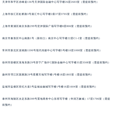
天津市和平区赤峰道136号天津国际金融中心写字楼26层2603室（需提前预约）
厦门市思明区湖滨东路95号华润大厦写字楼B座11层1104室（需提前预约）
福州市鼓楼区五四路128-1号恒力城写字楼15层03室（需提前预约）
上海市徐汇区虹桥路3号港汇中心写字楼2座37层3705室（需提前预约）
成都市锦江区人民东路6号SAC东原中心写字楼24层2406B室（需提前预约）
重庆市江北区观音桥步行街2号融恒时代广场写字楼9层902室（需提前预约）
上海市黄浦区南京东路299号宏伊国际广场写字楼8层806室（需提前预约）
长沙市芙蓉区定王台街道建湘路393号世茂环球金融中心写字楼（芙蓉广场）10层13室（需提前预约）
郑州市二七区铭功路10号华润大厦写字楼29层2905室（需提前预约）
南京市秦淮区中山南路1号（新街口）南京中心写字楼22层C1-1室（需提前预约）
太原市迎泽区解放路15号亨得利名表服务中心（品牌授权店）3层整层（需提前预约）
常州市新北区龙锦路1590号现代传媒中心写字楼5号楼10层1008室（需提前预约）
沈阳市沈河区中街路137号亨得利名表服务中心（品牌授权店）1层整层（需提前预约）
沈阳市沈河区中街路83号亨得利名表服务中心（品牌授权店）1层整层（需提前预约）
徐州市鼓楼区淮海东路29号苏宁广场IFC国际金融中心写字楼35层3508室（需提前预约）
乌鲁木齐市天山区红山路26号时代广场（CCMALL）C座17层17-B（需提前预约）
温州市鹿城区锦绣路1067号置信广场10层1015室（需提前预约）
扬州市邗江区国展路29号星耀天地写字楼1号楼18层1803室（需提前预约）
哈尔滨市道里区友谊西路600号富力中心T2座写字楼29层03室（需提前预约）
盐城市盐都区世纪大道5号盐城金融城写字楼1号楼16层1604室（需提前预约）
大连市中山区人民路15号国际金融大厦7层G室（需提前预约）
佛山市禅城区季华五路57号万科金融中心C座12层1205室（需提前预约）
泰州市海陵区永定东路399号置地商务中心东塔写字楼（华润万象城）17层1706室（需提
东莞市东城街道鸿福东路1号民盈国贸中心T1写字楼9层907室（需提前预约）
前预约）
无锡市梁溪区人民中路139号恒隆广场写字楼1座11层1104室（需提前预约）