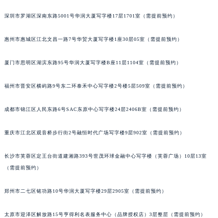
黑龙江省黑河市爱辉区中央街萧邦售后服务中心（需提前预约）
深圳市罗湖区深南东路5001号华润大厦写字楼17层1701室（需提前预约）
黑龙江省鸡西市鸡冠区红军路萧邦售后服务中心（需提前预约）
黑龙江省佳木斯市向阳区长安路萧邦售后服务中心（需提前预约）
惠州市惠城区江北文昌一路7号华贸大厦写字楼1座30层05室（需提前预约）
黑龙江省牡丹江市东安区太平路萧邦售后服务中心（需提前预约）
厦门市思明区湖滨东路95号华润大厦写字楼B座11层1104室（需提前预约）
黑龙江省七台河市桃山区大同街萧邦售后服务中心（需提前预约）
黑龙江省齐齐哈尔市龙沙区龙华路萧邦售后服务中心（需提前预约）
福州市晋安区横屿路9号东二环泰禾中心写字楼2号楼5层509室（需提前预约）
黑龙江省双鸭山市尖山区新兴大街萧邦售后服务中心（需提前预约）
黑龙江省绥化市北林区新华街与康庄路交叉口萧邦售后服务中心（需提前预约）
成都市锦江区人民东路6号SAC东原中心写字楼24层2406B室（需提前预约）
黑龙江省伊春市伊美区通河路萧邦售后服务中心（需提前预约）
吉林省白城市洮北区明仁南街萧邦售后服务中心（需提前预约）
重庆市江北区观音桥步行街2号融恒时代广场写字楼9层902室（需提前预约）
吉林省白山市浑江区浑江大街萧邦售后服务中心（需提前预约）
长沙市芙蓉区定王台街道建湘路393号世茂环球金融中心写字楼（芙蓉广场）10层13室
吉林省吉林市船营区河南街萧邦售后服务中心（需提前预约）
（需提前预约）
吉林省辽源市龙山区人民大街萧邦售后服务中心（需提前预约）
吉林省梅河口市新华街道梅河大街萧邦售后服务中心（需提前预约）
郑州市二七区铭功路10号华润大厦写字楼29层2905室（需提前预约）
吉林省四平市铁东区紫气大路与南九经街交汇处萧邦售后服务中心（需提前预约）
吉林省松原市宁江区五环大街萧邦售后服务中心（需提前预约）
太原市迎泽区解放路15号亨得利名表服务中心（品牌授权店）3层整层（需提前预约）