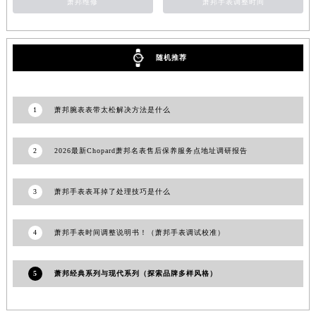
萧邦维修
萧邦手表调整时间
甘肃省临夏市城南街道团结路萧邦售后服务中心（需提前预约）
甘肃省陇南市武都区人民路萧邦售后服务中心（需提前预约）
甘肃省平凉市崆峒区西大街萧邦售后服务中心（需提前预约）
随机推荐
甘肃省庆阳市西峰区南大街萧邦售后服务中心（需提前预约）
甘肃省天水市秦州区民主路萧邦售后服务中心（需提前预约）
1
萧邦腕表表带太松解决方法是什么
甘肃省武威市凉州区迎宾路萧邦售后服务中心（需提前预约）
甘肃省张掖市甘州区民乐北路萧邦售后服务中心（需提前预约）
2
2026最新Chopard萧邦名表售后保养服务点地址调研报告
宁夏回族自治区固原市原州区文化街萧邦售后服务中心（需提前预约）
宁夏回族自治区石嘴山市大武口区贺兰山路萧邦售后服务中心（需提前预约）
宁夏回族自治区吴忠市利通区开元大道萧邦售后服务中心（需提前预约）
3
萧邦手表表耳掉了处理技巧是什么
宁夏回族自治区银川市兴庆区新华东路97号新百中心C馆一层C1-18号商铺萧邦售后服务中心（需提前预约）
宁夏回族自治区中卫市沙坡头区鼓楼东街萧邦售后服务中心（需提前预约）
4
萧邦手表时间调整说明书！（萧邦手表调试校准）
青海省果洛藏族自治州玛沁县团结路萧邦售后服务中心（需提前预约）
青海省海北藏族自治州海晏县将军路萧邦售后服务中心（需提前预约）
5
萧邦经典系列与现代系列（探索品牌多样风格）
青海省海东市乐都区滨河路萧邦售后服务中心（需提前预约）
青海省海南藏族自治州共和县青海湖大街萧邦售后服务中心（需提前预约）