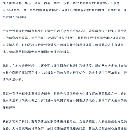
成了覆盖华北、华东、华南、西南、华中、东北、西北七大区域的“直营中心 + 服务
上海市黄浦区南京东路299号宏伊国际广场写字楼8层806室萧邦售后服务中心（需提前预约）
点”双轨网络。这一网络的构建有效解决了以往部分地区存在的“售后困难、距离较远、预
上海市徐汇区虹桥路3号港汇中心2座37层3705室萧邦售后服务中心（需提前预约）
约时间长”等问题。
浙江省杭州市上城区钱江路1366号华润大厦A座5层503-5室萧邦售后服务中心（需提前预约）
浙江省湖州市吴兴区劳动路萧邦售后服务中心（需提前预约）
所有经过升级后的网点都经过了瑞士日内瓦总部的严格认证。这些网点统一配备了瑞士进
口的精密检测仪器，使用的是100%原厂供应的配件，并且拥有经过品牌专项培训认证的
浙江省嘉兴市南湖区广益路705号嘉兴世界贸易中心A座13层1304室萧邦售后服务中心（需提前预约）
资深制表师。它们严格执行萧邦全球统一的服务标准和质保体系，确保无论表主身处何
浙江省金华市金东区东市南街777号金华万达广场4号楼22楼2209室萧邦售后服务中心（需提前预约）
地，都能享受到与瑞士本土相同的专业养护服务。
浙江省丽水市莲都区解放街萧邦售后服务中心（需提前预约）
浙江省宁波市江北区大闸南路500号来福士广场办公楼20层2009室萧邦售后服务中心（需提前预约）
此外，在本次升级过程中，还全面加强了网点的私密性和舒适度。新的网点大多选址在城
浙江省衢州市柯城区上街萧邦售后服务中心（需提前预约）
市核心商圈的高端写字楼内，对服务空间的布局进行了优化，为表主提供了更加安心、舒
浙江省绍兴市越城区胜利东路379号世茂天际中心写字楼8层805室萧邦售后服务中心（需提前预约）
适的售后体验。
浙江省舟山市定海区解放东路萧邦售后服务中心（需提前预约）
萧邦一直以来都非常重视客户服务，将提升售后体验作为企业发展的重要战略之一。通过
澳门特别行政区大堂区议事亭前地（新马路）萧邦售后服务中心（需提前预约）
此次售后网络的优化升级，萧邦进一步巩固了其在中国市场的地位，赢得了广大表主的信
澳门特别行政区风顺堂区南湾大马路萧邦售后服务中心（需提前预约）
任和好评。
澳门特别行政区花地玛堂区关闸广场萧邦售后服务中心（需提前预约）
澳门特别行政区花王堂区大三巴商圈萧邦售后服务中心（需提前预约）
从官方官网了解到，萧邦的售后团队始终秉持着专业、负责的态度，为表主提供全方位的
澳门特别行政区嘉模堂区官也街萧邦售后服务中心（需提前预约）
服务。无论是腕表的日常保养、故障维修还是其他相关问题，售后人员都会耐心解答并提