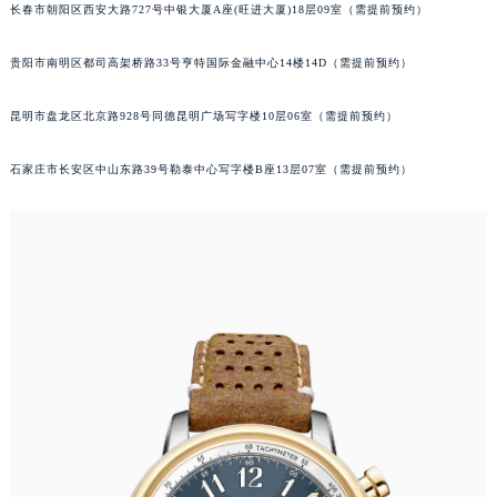
长春市朝阳区西安大路727号中银大厦A座(旺进大厦)18层09室（需提前预约）
山西省晋中市榆次区顺城街萧邦售后服务中心（需提前预约）
山西省临汾市尧都区解放路萧邦售后服务中心（需提前预约）
贵阳市南明区都司高架桥路33号亨特国际金融中心14楼14D（需提前预约）
山西省吕梁市离石区永宁中路与建设街交叉口萧邦售后服务中心（需提前预约）
山西省朔州市朔城区怡西路与鄯阳西街交汇处萧邦售后服务中心（需提前预约）
昆明市盘龙区北京路928号同德昆明广场写字楼10层06室（需提前预约）
山西省忻州市忻府区和平东街与七一南路交叉口萧邦售后服务中心（需提前预约）
石家庄市长安区中山东路39号勒泰中心写字楼B座13层07室（需提前预约）
山西省阳泉市郊区平阳东街与新城大道交叉口萧邦售后服务中心（需提前预约）
山西省运城市盐湖区河东街萧邦售后服务中心（需提前预约）
山西省长治市潞州区英雄中路萧邦售后服务中心（需提前预约）
山西省太原市迎泽区迎泽街道解放路15号亨得利名表维修授权店3楼萧邦售后服务中心（需提前预约）
天津市和平区赤峰道136号天津国际金融中心26层2603室萧邦售后服务中心（需提前预约）
安徽省安庆市迎江区人民路萧邦售后服务中心（需提前预约）
安徽省蚌埠市蚌山区淮河路萧邦售后服务中心（需提前预约）
安徽省亳州市谯城区魏武大道萧邦售后服务中心（需提前预约）
安徽省池州市贵池区长江路萧邦售后服务中心（需提前预约）
安徽省滁州市琅琊区南谯北路萧邦售后服务中心（需提前预约）
安徽省阜阳市颍州区颍州北路萧邦售后服务中心（需提前预约）