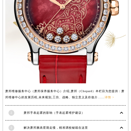
河南省驻马店市驿城区乐山大道与置地大道交叉口萧邦售后服务中心（需提前预约）
湖北省鄂州市鄂城区文星大道萧邦售后服务中心（需提前预约）
湖北省黄冈市黄州区赤壁大道萧邦售后服务中心（需提前预约）
湖北省黄石市黄石港区武汉路萧邦售后服务中心（需提前预约）
湖北省荆门市东宝中天街步行街萧邦售后服务中心（需提前预约）
湖北省荆州市荆州区荆中路萧邦售后服务中心（需提前预约）
湖北省十堰市茅箭区人民北路萧邦售后服务中心（需提前预约）
湖北省随州市曾都区青年路萧邦售后服务中心（需提前预约）
湖北省咸宁市咸安区长安大道萧邦售后服务中心（需提前预约）
湖北省襄阳市樊城区长虹路与人民路交叉口萧邦售后服务中心（需提前预约）
湖北省孝感市孝南区复兴大道萧邦售后服务中心（需提前预约）
萧邦维修服务中心（萧邦保养服务中心）介绍,萧邦（Chopard）本栏目为您提供：萧
湖北省宜昌市西陵区夷陵大道与港窑路萧邦售后服务中心（需提前预约）
邦维修中心的发展历程,未来规划,工坊、战略、独立意义及价值介......
详情 >
湖南省常德市武陵区人民路萧邦售后服务中心（需提前预约）
湖南省郴州市北湖区国庆北路萧邦售后服务中心（需提前预约）
2
萧邦手表起雾的影响（手表起雾维护建议）
湖南省衡阳市雁峰区解放路萧邦售后服务中心（需提前预约）
3
解决萧邦腕表星期走慢，精准调校秘籍在这里
湖南省怀化市鹤城区迎丰中路萧邦售后服务中心（需提前预约）