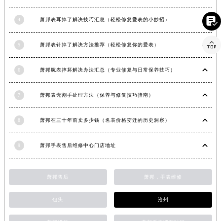
湖南省娄底市娄星区长青街萧邦售后服务中心（需提前预约）

4
萧邦表耳掉了解决技巧汇总（轻松修复爱表的小妙招）
湖南省邵阳市双清区东风路萧邦售后服务中心（需提前预约）
湖南省湘潭市雨湖区莲城大道萧邦售后服务中心（需提前预约）

5
萧邦表针掉了解决方法推荐（轻松修复你的爱表）
湖南省益阳市赫山区桃花仑路萧邦售后服务中心（需提前预约）
湖南省永州市冷水滩区永州大道与中兴路交叉口萧邦售后服务中心（需提前预约）
6
萧邦腕表摔坏解决办法汇总（专业修复与日常保养技巧）
湖南省岳阳市岳阳楼区东茅岭路萧邦售后服务中心（需提前预约）
湖南省张家界市永定区解放路萧邦售后服务中心（需提前预约）
7
萧邦表壳割手处理方法（保养与修复技巧指南）
湖南省长沙市芙蓉区建湘路393号世茂环球金融中心写字楼10层1013室萧邦售后服务中心（需提前预约）
湖南省株洲市芦淞区建设南路萧邦售后服务中心（需提前预约）
8
萧邦在三十年前卖多少钱（名表价格变迁的历史洞察）
甘肃省白银市白银区北京路萧邦售后服务中心（需提前预约）
9
萧邦手表售后维修中心门店地址
甘肃省定西市安定区解放路萧邦售后服务中心（需提前预约）
甘肃省敦煌市沙州镇阳关中路萧邦售后服务中心（需提前预约）
甘肃省合作市人民街萧邦售后服务中心（需提前预约）
萧邦售后
萧邦，手表维修
甘肃省嘉峪关市雄关区新华中路萧邦售后服务中心（需提前预约）
包头
沧州
甘肃省金昌市金川区北京路萧邦售后服务中心（需提前预约）
甘肃省酒泉市肃州区西大街萧邦售后服务中心（需提前预约）