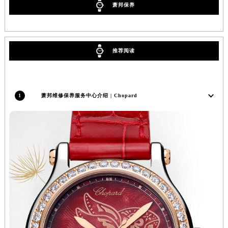
萧邦保养
河南省鹤壁市淇滨区九州路萧邦售后服务中心（需提前预约）
河南省济源市沁园街道济水大道萧邦售后服务中心（需提前预约）
河南省焦作市解放区解放路萧邦售后服务中心（需提前预约）
推荐阅读
河南省开封市鼓楼区中山路萧邦售后服务中心（需提前预约）
河南省洛阳市西工区中州中路与解放路交叉口萧邦售后服务中心（需提前预约）
河南省漯河市源汇区交通路萧邦售后服务中心（需提前预约）
河南省南阳市宛城区范蠡东路与南都路交叉口萧邦售后服务中心（需提前预约）
1
萧邦维修保养服务中心介绍 | Chopard
河南省平顶山市卫东区建设路萧邦售后服务中心（需提前预约）
河南省濮阳市大华龙区开州路绿城路交叉口萧邦售后服务中心（需提前预约）
河南省三门峡市湖滨区和平路萧邦售后服务中心（需提前预约）
河南省商丘市梁园区神火大道萧邦售后服务中心（需提前预约）
河南省新乡市红旗区人民路萧邦售后服务中心（需提前预约）
河南省信阳市浉河区东方红大道萧邦售后服务中心（需提前预约）
河南省许昌市魏都区建安大道与八龙路交叉口萧邦售后服务中心（需提前预约）
河南省郑州市二七区民主路10号华润大厦29层2905室萧邦售后服务中心（需提前预约）
河南省周口市川汇区七一路萧邦售后服务中心（需提前预约）