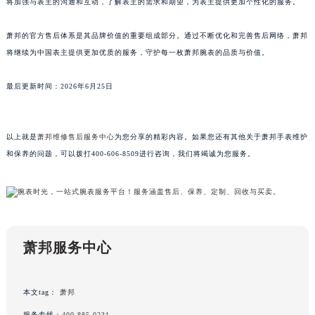
将加强与表主的沟通和互动，了解表主的需求和期望，为表主提供更加个性化的服务。
广东省韶关市武江区芙蓉新区与老城中心交汇处萧邦售后服务中心（需提前预约）
广东省深圳市罗湖区深南东路5001号华润大厦17层1701室萧邦售后服务中心（需提前预约）
萧邦的官方售后体系是其品牌价值的重要组成部分。通过不断优化和完善售后网络，萧邦
将继续为中国表主提供更加优质的服务，守护每一枚萧邦腕表的品质与价值。
广东省阳江市江城区东风一路萧邦售后服务中心（需提前预约）
广东省云浮市云城区金山路萧邦售后服务中心（需提前预约）
最后更新时间：2026年6月25日
广东省湛江市赤坎区观海北路萧邦售后服务中心（需提前预约）
广东省肇庆市端州区信安大道与砚都大道交汇处萧邦售后服务中心（需提前预约）
广西壮族自治区百色市右江区中山二路萧邦售后服务中心（需提前预约）
以上就是
萧邦维修售后服务中心
为您分享的精彩内容。如果您还有其他关于萧邦手表维护
广西壮族自治区北海市海城区北京路萧邦售后服务中心（需提前预约）
和保养的问题，可以拨打400-606-8509进行咨询，我们将竭诚为您服务。
广西壮族自治区崇左市江州区石景林街道友谊大道与丽川路交汇处萧邦售后服务中心（需提前预约）
广西壮族自治区防城港市港口区金花茶大道萧邦售后服务中心（需提前预约）
广西壮族自治区贵港市港北区港城街道布山大道与仙衣路交叉口萧邦售后服务中心（需提前预约）
广西壮族自治区桂林市秀峰区红岭路萧邦售后服务中心（需提前预约）
萧邦服务中心
广西壮族自治区河池市金城江区金城江街道朝阳路萧邦售后服务中心（需提前预约）
广西壮族自治区贺州市八步区城东街道灵峰南路萧邦售后服务中心（需提前预约）
广西壮族自治区来宾市兴宾区桂中大道萧邦售后服务中心（需提前预约）
本文tag：
萧邦
广西壮族自治区柳州市城中区中山中路萧邦售后服务中心（需提前预约）
服务专线：
400-885-0231