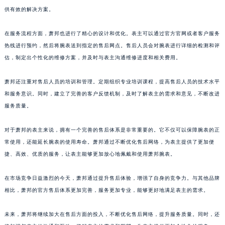
供有效的解决方案。
澳门省路氹城市金光大道萧邦售后服务中心（需提前预约）
澳门特别行政区望德堂区塔石广场萧邦售后服务中心（需提前预约）
在服务流程方面，萧邦也进行了精心的设计和优化。表主可以通过官方官网或者客户服务
福建省福州市鼓楼区五四路128-1号恒力城写字楼15层03室萧邦售后服务中心（需提前预约）
热线进行预约，然后将腕表送到指定的售后网点。售后人员会对腕表进行详细的检测和评
福建省厦门市思明区湖滨东路95号万象城华润大厦B座11层1104室萧邦售后服务中心（需提前预约）
估，制定出个性化的维修方案，并及时与表主沟通维修进度和相关费用。
广东省潮州市潮安区新风路与潮汕路交汇处萧邦售后服务中心（需提前预约）
广东省广州市天河区天河路230号万菱汇国际中心A塔7层704室萧邦售后服务中心（需提前预约）
萧邦还注重对售后人员的培训和管理。定期组织专业培训课程，提高售后人员的技术水平
和服务意识。同时，建立了完善的客户反馈机制，及时了解表主的需求和意见，不断改进
广东省广州市越秀区环市东路371-375号世界贸易中心大厦南塔15层1507室萧邦售后服务中心（需提前预约）
服务质量。
广东省河源市源城区越王大道萧邦售后服务中心（需提前预约）
广东省惠州市惠城区江北文昌一路7号华贸大厦1座30层3005室萧邦售后服务中心（需提前预约）
对于萧邦的表主来说，拥有一个完善的售后体系是非常重要的。它不仅可以保障腕表的正
广东省江门市蓬江区广场西路萧邦售后服务中心（需提前预约）
常使用，还能延长腕表的使用寿命。萧邦通过不断优化售后网络，为表主提供了更加便
广东省揭阳市榕城进贤门步行街萧邦售后服务中心（需提前预约）
捷、高效、优质的服务，让表主能够更加放心地佩戴和使用萧邦腕表。
广东省茂名市电白区水东街道迎宾大道萧邦售后服务中心（需提前预约）
在市场竞争日益激烈的今天，萧邦通过提升售后体验，增强了自身的竞争力。与其他品牌
广东省梅州市梅江区金燕大道萧邦售后服务中心（需提前预约）
相比，萧邦的官方售后体系更加完善，服务更加专业，能够更好地满足表主的需求。
广东省清远市清城区湖西路萧邦售后服务中心（需提前预约）
广东省汕头市龙湖区长平路萧邦售后服务中心（需提前预约）
未来，萧邦将继续加大在售后方面的投入，不断优化售后网络，提升服务质量。同时，还
广东省汕尾市城区香洲街道园林社区翠园街萧邦售后服务中心（需提前预约）