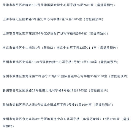
天津市和平区赤峰道136号天津国际金融中心写字楼26层2603室（需提前预约）
郑州市二七区铭功路10号华润大厦写字楼29层2905室（需提前预约）
太原市迎泽区解放路15号亨得利名表服务中心（品牌授权店）3层整层（需提前预约）
上海市徐汇区虹桥路3号港汇中心写字楼2座37层3705室（需提前预约）
沈阳市沈河区中街路137号亨得利名表服务中心（品牌授权店）1层整层（需提前预约）
沈阳市沈河区中街路83号亨得利名表服务中心（品牌授权店）1层整层（需提前预约）
上海市黄浦区南京东路299号宏伊国际广场写字楼8层806室（需提前预约）
乌鲁木齐市天山区红山路26号时代广场（CCMALL）C座17层17-B（需提前预约）
温州市鹿城区锦绣路1067号置信广场10层1015室（需提前预约）
南京市秦淮区中山南路1号（新街口）南京中心写字楼22层C1-1室（需提前预约）
哈尔滨市道里区友谊西路600号富力中心T2座写字楼29层03室（需提前预约）
常州市新北区龙锦路1590号现代传媒中心写字楼5号楼10层1008室（需提前预约）
大连市中山区人民路15号国际金融大厦7层G室（需提前预约）
佛山市禅城区季华五路57号万科金融中心C座12层1205室（需提前预约）
徐州市鼓楼区淮海东路29号苏宁广场IFC国际金融中心写字楼35层3508室（需提前预约）
东莞市东城街道鸿福东路1号民盈国贸中心T1写字楼9层907室（需提前预约）
无锡市梁溪区人民中路139号恒隆广场写字楼1座11层1104室（需提前预约）
扬州市邗江区国展路29号星耀天地写字楼1号楼18层1803室（需提前预约）
南通市崇川区工农路57号圆融广场写字楼16层1603室（需提前预约）
盐城市盐都区世纪大道5号盐城金融城写字楼1号楼16层1604室（需提前预约）
苏州市苏州工业园区星港街199号苏州中心办公楼C座22层08室（需提前预约）
武汉市江汉区解放大道686号世界贸易大厦38层09室（需提前预约）
泰州市海陵区永定东路399号置地商务中心东塔写字楼（华润万象城）17层1706室（需提
南宁市青秀区金湖路59号地王大厦12楼1224室（需提前预约）
前预约）
合肥市蜀山区潜山路111号万象城华润大厦B座12楼03室（需提前预约）