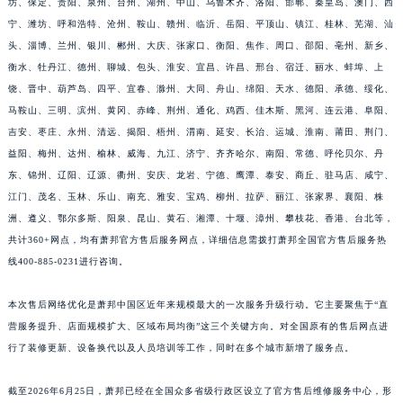
坊、保定、贵阳、泉州、台州、湖州、中山、乌鲁木齐、洛阳、邯郸、秦皇岛、澳门、西
江西省上饶市信州区滨江西路萧邦售后服务中心（需提前预约）
宁、潍坊、呼和浩特、沧州、鞍山、赣州、临沂、岳阳、平顶山、镇江、桂林、芜湖、汕
江西省新余市渝水区北湖西路萧邦售后服务中心（需提前预约）
头、淄博、兰州、银川、郴州、大庆、张家口、衡阳、焦作、周口、邵阳、亳州、新乡、
衡水、牡丹江、德州、聊城、包头、淮安、宜昌、许昌、邢台、宿迁、丽水、蚌埠、上
江西省宜春市袁州区中山中路萧邦售后服务中心（需提前预约）
饶、晋中、葫芦岛、四平、宜春、滁州、大同、舟山、绵阳、天水、德阳、承德、绥化、
江西省鹰潭市月湖区胜利东路萧邦售后服务中心（需提前预约）
马鞍山、三明、滨州、黄冈、赤峰、荆州、通化、鸡西、佳木斯、黑河、连云港、阜阳、
山东省德州市德城区东风中路萧邦售后服务中心（需提前预约）
吉安、枣庄、永州、清远、揭阳、梧州、渭南、延安、长治、运城、淮南、莆田、荆门、
山东省东营市东营区济南路萧邦售后服务中心（需提前预约）
益阳、梅州、达州、榆林、威海、九江、济宁、齐齐哈尔、南阳、常德、呼伦贝尔、丹
山东省济南市历下区经十路11111号华润中心写字楼（万象城）15层1508室萧邦售后服务中心（需提前预约）
东、锦州、辽阳、辽源、衢州、安庆、龙岩、宁德、鹰潭、泰安、商丘、驻马店、咸宁、
山东省济宁市任城区太白楼路萧邦售后服务中心（需提前预约）
江门、茂名、玉林、乐山、南充、雅安、宝鸡、柳州、拉萨、丽江、张家界、襄阳、株
洲、遵义、鄂尔多斯、阳泉、昆山、黄石、湘潭、十堰、漳州、攀枝花、香港、台北等，
山东省莱芜市文化南路8号银座商城名表维修一楼名表维修萧邦售后服务中心（需提前预约）
共计360+网点，均有萧邦官方售后服务网点，详细信息需拨打萧邦全国官方售后服务热
山东省临沂市兰山区解放路萧邦售后服务中心（需提前预约）
线400-885-0231进行咨询。
山东省日照市东港区烟台路萧邦售后服务中心（需提前预约）
山东省泰安市泰山区财源街道泰山大街萧邦售后服务中心（需提前预约）
本次售后网络优化是萧邦中国区近年来规模最大的一次服务升级行动。它主要聚焦于“直
山东省威海市环翠区新威海路89号振华商厦一楼名表维修萧邦售后服务中心（需提前预约）
营服务提升、店面规模扩大、区域布局均衡”这三个关键方向。对全国原有的售后网点进
山东省潍坊市奎文区东风东街萧邦售后服务中心（需提前预约）
行了装修更新、设备换代以及人员培训等工作，同时在多个城市新增了服务点。
山东省枣庄市滕州市北辛路与善国路交叉口萧邦售后服务中心（需提前预约）
截至2026年6月25日，萧邦已经在全国众多省级行政区设立了官方售后维修服务中心，形
山东省淄博市张店区金晶大道萧邦售后服务中心（需提前预约）