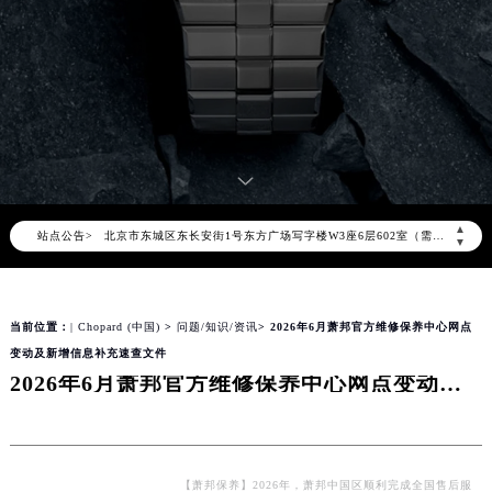
2026年8月萧邦中国区售后服务网络优化升级公告
2026年8月萧邦全国官方售后客户服务热线：400-885-0231
萧邦官方全国统一服务热线400-885-0231，服务覆盖中国大陆、香港、澳门、台湾全部区域（非大陆需加拨“+86”）
2026年8月萧邦售后服务中心最新网点地址：
北京市朝阳区建国门外大街甲6号华熙国际中心写字楼D座11层1102室（北京总部）（需提前预约）
北京市东城区东长安街1号东方广场写字楼W3座6层602室（需提前预约）
▲
站点公告>
天津市和平区赤峰道136号天津国际金融中心写字楼26层2603室（需提前预约）
▼
上海市徐汇区虹桥路3号港汇中心写字楼2座37层3705室（需提前预约）
上海市黄浦区南京东路299号宏伊国际广场写字楼8层806室（需提前预约）
当前位置：
| Chopard (中国)
>
问题/知识/资讯
> 2026年6月萧邦官方维修保养中心网点
南京市秦淮区中山南路1号（新街口）南京中心写字楼22层C1-1室（需提前预约）
变动及新增信息补充速查文件
常州市新北区龙锦路1590号现代传媒中心写字楼5号楼10层1008室（需提前预约）
2026年6月萧邦官方维修保养中心网点变动及新增信息补充速查文件
徐州市鼓楼区淮海东路29号苏宁广场IFC国际金融中心写字楼35层3508室（需提前预约）
扬州市邗江区国展路29号星耀天地写字楼1号楼18层1803室（需提前预约）
盐城市盐都区世纪大道5号盐城金融城写字楼1号楼16层1604室（需提前预约）
泰州市海陵区永定东路399号置地商务中心东塔写字楼（华润万象城）17层1706室（需提前预约）
【萧邦保养】2026年，萧邦中国区顺利完成全国售后服