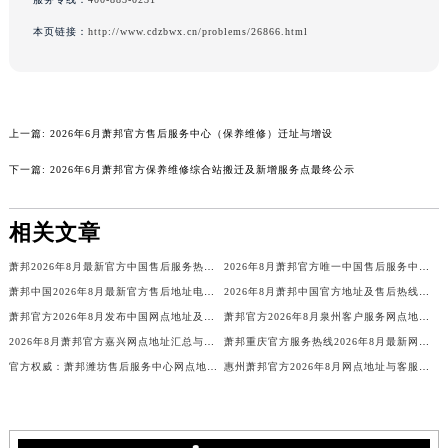
广西壮族自治区钦州市钦南区金海湾东大街萧邦售后服务中心（需提前预约）
本页链接：
http://www.cdzbwx.cn/problems/26866.html
广西壮族自治区梧州市万秀区龙湖镇高旺路萧邦售后服务中心（需提前预约）
广西壮族自治区玉林市玉州区金玉路萧邦售后服务中心（需提前预约）
海南省儋州市儋州市那大镇兰洋北路萧邦售后服务中心（需提前预约）
海南省东方市八所镇解放西路萧邦售后服务中心（需提前预约）
上一篇:
2026年6月萧邦官方售后服务中心（保养维修）迁址与增设
海南省琼海市嘉积镇东风路萧邦售后服务中心（需提前预约）
下一篇:
2026年6月萧邦官方保养维修综合站搬迁及新增服务点最终公示
海南省三沙市西沙区西沙群岛永兴岛北京路萧邦售后服务中心（需提前预约）
海南省三亚市吉阳区迎宾路萧邦售后服务中心（需提前预约）
相关文章
海南省万宁市万城镇解放路萧邦售后服务中心（需提前预约）
萧邦2026年8月最新官方中国售后服务热线电话及网点地址公示
2026年8月萧邦官方唯一中国售后服务中心地址及客户热线通告
海南省文昌市文城镇教育东路萧邦售后服务中心（需提前预约）
萧邦中国2026年8月最新官方售后地址电话及客户服务网点公示
2026年8月萧邦中国官方地址及售后热线客服服务通知
海南省五指山市通什镇三月三大道萧邦售后服务中心（需提前预约）
萧邦官方2026年8月发布中国网点地址及售后客户服务热线电话
萧邦官方2026年8月泉州客户服务网点地址售后热线电话公告
香港特别行政区尖沙咀区油尖旺区广东道萧邦售后服务中心（需提前预约）
2026年8月萧邦官方嘉兴网点地址汇总与客户服务热线电话指引
萧邦重庆官方服务热线2026年8月最新网点地址公示
香港特别行政区金钟区中西区金钟道萧邦售后服务中心（需提前预约）
官方权威：萧邦潍坊售后服务中心网点地址与热线电话2026年8月
惠州萧邦官方2026年8月网点地址与客服热线——售后无忧指南
香港特别行政区九龙区油尖旺区弥敦道萧邦售后服务中心（需提前预约）
香港特别行政区铜锣湾区湾仔区轩尼诗道萧邦售后服务中心（需提前预约）
河南省安阳市文峰区解放大道萧邦售后服务中心（需提前预约）