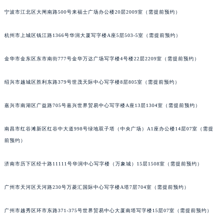
泉州市丰泽区宝洲路729号浦西万达中心写字楼A座7楼709室（需提前预约）
宁波市江北区大闸南路500号来福士广场办公楼20层2009室（需提前预约）
青岛市南区山东路6号华润大厦B座22层04室（需提前预约）
杭州市上城区钱江路1366号华润大厦写字楼A座5层503-5室（需提前预约）
烟台市芝罘区胜利路139号万达金融中心A座907室（需提前预约）
长春市朝阳区西安大路727号中银大厦A座(旺进大厦)18层09室（需提前预约）
金华市金东区东市南街777号金华万达广场写字楼4号楼22层2209室（需提前预约）
贵阳市南明区都司高架桥路33号亨特国际金融中心14楼14D（需提前预约）
昆明市盘龙区北京路928号同德昆明广场写字楼10层06室（需提前预约）
绍兴市越城区胜利东路379号世茂天际中心写字楼8层805室（需提前预约）
石家庄市长安区中山东路39号勒泰中心写字楼B座13层07室（需提前预约）
西安市碑林区南关正街88号华侨城长安国际中心E座6楼10室（需提前预约）
嘉兴市南湖区广益路705号嘉兴世界贸易中心写字楼A座13层1304室（需提前预约）
海口市龙华区金贸东路5号海口华润大厦B座17层1707室（需提前预约）
南昌市红谷滩新区红谷中大道998号绿地双子塔（中央广场）A1座办公楼14层07室（需提
唐山市路南区新华东道100号万达广场写字楼A座10层1002室（需提前预约）
前预约）
台州市椒江区东海大道1800号腾达中心东1幢20楼2002室（需提前预约）
内蒙古自治区呼和浩特市玉泉区大学西街70号华润万象城写字楼（鄂尔多斯大厦）23层2326室（需提前预约）
济南市历下区经十路11111号华润中心写字楼（万象城）15层1508室（需提前预约）
甘肃省兰州市七里河区西津西路16号兰州中心写字楼21层2102室（需提前预约）
重庆市解放碑渝中区民权路28号英利国际金融中心写字楼20层01室（需提前预约）
广州市天河区天河路230号万菱汇国际中心写字楼A塔7层704室（需提前预约）
黑龙江省大庆市萨尔图区会战大街萧邦售后服务中心（需提前预约）
广州市越秀区环市东路371-375号世界贸易中心大厦南塔写字楼15层07室（需提前预约）
黑龙江省鹤岗市向阳区红军路萧邦售后服务中心（需提前预约）