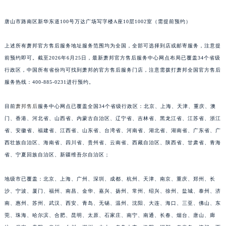
江苏省淮安市清江浦区淮海北路萧邦售后服务中心（需提前预约）
唐山市路南区新华东道100号万达广场写字楼A座10层1002室（需提前预约）
江苏省连云港市海州区通灌北路萧邦售后服务中心（需提前预约）
江苏省南京市秦淮区中山南路1号南京中心22层22-C1-C3室萧邦售后服务中心（需提前预约）
上述所有萧邦官方售后服务地址服务范围均为全国，全部可选择到店或邮寄服务，注意提
江苏省宿迁市宿城区西湖路萧邦售后服务中心（需提前预约）
前预约即可。截至2026年6月25日，最新萧邦官方售后服务中心网点布局已覆盖34个省级
江苏省泰州市海陵区永定东路399号置地商务中心东塔（华润万象城）17层1706室萧邦售后服务中心（需提前预约）
行政区，中国所有省份均可找到萧邦的官方售后服务门店，注意需拨打萧邦全国官方售后
江苏省徐州市鼓楼区淮海东路29号苏宁广场IFC国际金融中心35层3508室萧邦售后服务中心（需提前预约）
服务热线：400-885-0231进行预约。
江苏省盐城市盐都区世纪大道5号盐城金融城写字楼1号楼16层1604室萧邦售后服务中心（需提前预约）
目前
萧邦售后
服务中心网点已覆盖全国34个省级行政区：北京、上海、天津、重庆、澳
江苏省扬州市邗江区国展路29号星耀天地写字楼1号楼18层1803室萧邦售后服务中心（需提前预约）
门、香港、河北省、山西省、内蒙古自治区、辽宁省、吉林省、黑龙江省、江苏省、浙江
江苏省镇江市京口区中山东路萧邦售后服务中心（需提前预约）
省、安徽省、福建省、江西省、山东省、台湾省、河南省、湖北省、湖南省、广东省、广
江西省抚州市临川区赣东大道萧邦售后服务中心（需提前预约）
西壮族自治区、海南省、四川省、贵州省、云南省、西藏自治区、陕西省、甘肃省、青海
江西省赣州市章贡区文清路萧邦售后服务中心（需提前预约）
省、宁夏回族自治区、新疆维吾尔自治区；
江西省吉安市吉州区井冈山大道萧邦售后服务中心（需提前预约）
地级市已覆盖：北京、上海、广州、深圳、成都、杭州、天津、南京、重庆、郑州、长
江西省景德镇市珠山区珠山中路萧邦售后服务中心（需提前预约）
沙、宁波、厦门、福州、南昌、金华、嘉兴、扬州、常州、绍兴、徐州、盐城、泰州、济
江西省九江市浔阳区浔阳路萧邦售后服务中心（需提前预约）
南、惠州、苏州、武汉、西安、青岛、无锡、温州、沈阳、大连、海口、三亚、佛山、东
江西省南昌市红谷滩新区红谷中大道998号绿地双子塔（中央广场）A1座办公楼14层1407室萧邦售后服务中心（需提前预约）
莞、珠海、哈尔滨、合肥、昆明、太原、石家庄、南宁、南通、长春、烟台、唐山、廊
江西省萍乡市安源区萍安北大道与康庄路交叉口萧邦售后服务中心（需提前预约）