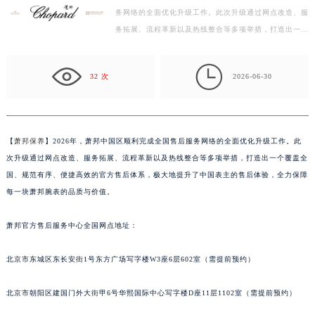
务网络的全面优化升级工作。此次升级通过网点改造、服
宁波市江北区大闸南路500号来福士广场办公楼20层2009室（需提前预约）
务拓展、流程革新以及热线整合等多项举措，打造出一个
杭州市上城区钱江路1366号华润大厦写字楼A座5层503-5室（需提前预约）
覆盖全国、规范有序、便捷高效的官方售后体系，极大
金华市金东区东市南街777号金华万达广场写字楼4号楼22层2209室（需提前预约）
地…

绍兴市越城区胜利东路379号世茂天际中心写字楼8层805室（需提前预约）
32 次
2026-06-30
嘉兴市南湖区广益路705号嘉兴世界贸易中心写字楼A座13层1304室（需提前预约）
南昌市红谷滩新区红谷中大道998号绿地双子塔（中央广场）A1座办公楼14层07室（需提前预约）
济南市历下区经十路11111号华润中心写字楼（万象城）15层1508室（需提前预约）
【
萧邦保养
】2026年，萧邦中国区顺利完成全国售后服务网络的全面优化升级工作。此
广州市天河区天河路230号万菱汇国际中心写字楼A塔7层704室（需提前预约）
次升级通过网点改造、服务拓展、流程革新以及热线整合等多项举措，打造出一个覆盖全
广州市越秀区环市东路371-375号世界贸易中心大厦南塔写字楼15层07室（需提前预约）
国、规范有序、便捷高效的官方售后体系，极大地提升了中国表主的售后体验，全力保障
深圳市罗湖区深南东路5001号华润大厦写字楼17层1701室（需提前预约）
每一块萧邦腕表的品质与价值。
惠州市惠城区江北文昌一路7号华贸大厦写字楼1座30层05室（需提前预约）
萧邦官方售后服务中心全国网点地址：
厦门市思明区湖滨东路95号华润大厦写字楼B座11层1104室（需提前预约）
福州市鼓楼区五四路128-1号恒力城写字楼15层03室（需提前预约）
北京市东城区东长安街1号东方广场写字楼W3座6层602室（需提前预约）
成都市锦江区人民东路6号SAC东原中心写字楼24层2406B室（需提前预约）
重庆市江北区观音桥步行街2号融恒时代广场写字楼9层902室（需提前预约）
北京市朝阳区建国门外大街甲6号华熙国际中心写字楼D座11层1102室（需提前预约）
长沙市芙蓉区定王台街道建湘路393号世茂环球金融中心写字楼（芙蓉广场）10层13室（需提前预约）