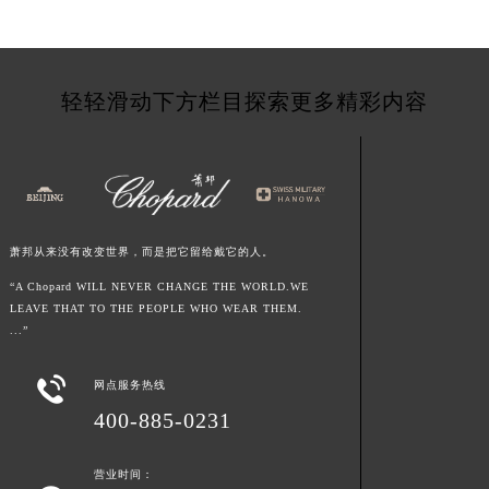
青海省海西蒙古族藏族自治州德令哈市柴达木路萧邦售后服务中心（需提前预约）
青海省黄南藏族自治州同仁市德合隆路萧邦售后服务中心（需提前预约）
青海省西宁市城西区海湖新区西关大道萧邦售后服务中心（需提前预约）
轻轻滑动下方栏目探索更多精彩内容
青海省玉树藏族自治州结古镇胜利路萧邦售后服务中心（需提前预约）
陕西省安康市汉滨区金州路萧邦售后服务中心（需提前预约）
陕西省宝鸡市渭滨区经二路萧邦售后服务中心（需提前预约）
陕西省汉中市汉台区北大街萧邦售后服务中心（需提前预约）
陕西省商洛市商州区州城街萧邦售后服务中心（需提前预约）
萧邦从来没有改变世界，而是把它留给戴它的人。
陕西省铜川市王益区红旗街萧邦售后服务中心（需提前预约）
“A Chopard WILL NEVER CHANGE THE WORLD.WE
陕西省渭南市临渭区东风大街萧邦售后服务中心（需提前预约）
LEAVE THAT TO THE PEOPLE WHO WEAR THEM.
陕西省咸阳市秦都区沣西新城统一西路与白马河路交汇处萧邦售后服务中心（需提前预约）
...”
陕西省延安市宝塔区中心街萧邦售后服务中心（需提前预约）

网点服务热线
陕西省榆林市榆阳区长兴路萧邦售后服务中心（需提前预约）
400-885-0231
新疆维吾尔自治区阿克苏市东大街萧邦售后服务中心（需提前预约）
新疆维吾尔自治区阿拉尔市胜利大道萧邦售后服务中心（需提前预约）
营业时间：
新疆维吾尔自治区阿拉山口市友好路萧邦售后服务中心（需提前预约）