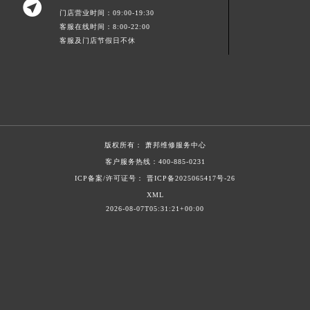

门店营业时间：09:00-19:30
新疆维吾尔自治区阿勒泰市解放路萧邦售后服务中心（需提前预约）
客服在线时间：8:00-22:00
新疆维吾尔自治区阿图什市光明路萧邦售后服务中心（需提前预约）
客服及门店节假日不休
新疆维吾尔自治区白杨市军垦路萧邦售后服务中心（需提前预约）
新疆维吾尔自治区北屯市团结路萧邦售后服务中心（需提前预约）
新疆维吾尔自治区博乐市博乐市北京路萧邦售后服务中心（需提前预约）
新疆维吾尔自治区昌吉市延安北路萧邦售后服务中心（需提前预约）
新疆维吾尔自治区阜康市博峰路萧邦售后服务中心（需提前预约）
版权所有：
萧邦维修服务中心
新疆维吾尔自治区哈密市伊州区建国北路萧邦售后服务中心（需提前预约）
客户服务热线：
400-885-0231
新疆维吾尔自治区和田市和田市北京西路萧邦售后服务中心（需提前预约）
ICP备案/许可证号： 晋ICP备2025065417号-26
新疆维吾尔自治区胡杨河市胡杨河市胡杨路萧邦售后服务中心（需提前预约）
XML
新疆维吾尔自治区霍尔果斯市亚欧北路萧邦售后服务中心（需提前预约）
2026-08-07T05:31:21+00:00
新疆维吾尔自治区喀什市解放北路萧邦售后服务中心（需提前预约）
新疆维吾尔自治区可克达拉市幸福路萧邦售后服务中心（需提前预约）
新疆维吾尔自治区克拉玛依市克拉玛依区友谊路萧邦售后服务中心（需提前预约）
新疆维吾尔自治区库车市库车市文化东路萧邦售后服务中心（需提前预约）
新疆维吾尔自治区库尔勒市库尔勒市人民东路萧邦售后服务中心（需提前预约）