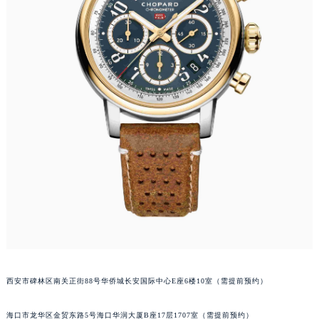
安徽省淮北市相山区淮海路萧邦售后服务中心（需提前预约）
安徽省淮南市田家庵区国庆中路萧邦售后服务中心（需提前预约）
安徽省黄山市屯溪区黄山西路萧邦售后服务中心（需提前预约）
安徽省六安市金安区解放中路萧邦售后服务中心（需提前预约）
安徽省马鞍山市雨山区湖南西路萧邦售后服务中心（需提前预约）
安徽省宿州市埇桥区人民中路萧邦售后服务中心（需提前预约）
安徽省铜陵市铜官区石城大道萧邦售后服务中心（需提前预约）
安徽省芜湖市镜湖区中山路步行街萧邦售后服务中心（需提前预约）
安徽省宣城市宣州区叠嶂西路萧邦售后服务中心（需提前预约）
福建省龙岩市新罗区九一南路萧邦售后服务中心（需提前预约）
福建省南平市建阳区人民西路萧邦售后服务中心（需提前预约）
福建省宁德市蕉城区天湖东路萧邦售后服务中心（需提前预约）
福建省莆田市城厢区霞林街道荔华东大道萧邦售后服务中心（需提前预约）
福建省三明市三元区东乾二路萧邦售后服务中心（需提前预约）
西安市碑林区南关正街88号华侨城长安国际中心E座6楼10室（需提前预约）
福建省漳州市龙文区步港路萧邦售后服务中心（需提前预约）
江苏省常州市新北区龙锦路1590号现代传媒中心5号楼10层1008室萧邦售后服务中心（需提前预约）
海口市龙华区金贸东路5号海口华润大厦B座17层1707室（需提前预约）