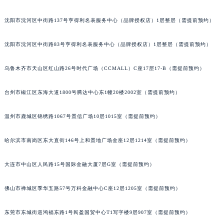
吉林省通化市东昌区环通乡江南大街萧邦售后服务中心（需提前预约）
沈阳市沈河区中街路137号亨得利名表服务中心（品牌授权店）1层整层（需提前预约）
吉林省延边市延吉市解放路萧邦售后服务中心（需提前预约）
辽宁省鞍山市铁东区站前街萧邦售后服务中心（需提前预约）
沈阳市沈河区中街路83号亨得利名表服务中心（品牌授权店）1层整层（需提前预约）
辽宁省本溪市平山区胜利路萧邦售后服务中心（需提前预约）
辽宁省朝阳市双塔区新华路萧邦售后服务中心（需提前预约）
乌鲁木齐市天山区红山路26号时代广场（CCMALL）C座17层17-B（需提前预约）
辽宁省丹东市振兴区七经街萧邦售后服务中心（需提前预约）
台州市椒江区东海大道1800号腾达中心东1幢20楼2002室（需提前预约）
辽宁省抚顺市新抚区东一路萧邦售后服务中心（需提前预约）
辽宁省阜新市海州区解放大街萧邦售后服务中心（需提前预约）
温州市鹿城区锦绣路1067号置信广场10层1015室（需提前预约）
辽宁省葫芦岛市连山区中央路萧邦售后服务中心（需提前预约）
辽宁省锦州市古塔区中央大街萧邦售后服务中心（需提前预约）
哈尔滨市南岗区东大直街146号上和置地广场金座12层1214室（需提前预约）
辽宁省辽阳市白塔区新运大街萧邦售后服务中心（需提前预约）
辽宁省盘锦市兴隆台区石油大街萧邦售后服务中心（需提前预约）
大连市中山区人民路15号国际金融大厦7层G室（需提前预约）
辽宁省铁岭市银州区南马路萧邦售后服务中心（需提前预约）
佛山市禅城区季华五路57号万科金融中心C座12层1205室（需提前预约）
辽宁省营口市站前区市府路与渤海大街交叉口萧邦售后服务中心（需提前预约）
辽宁省沈阳市沈河区中街路137号亨得利名表维修授权店1楼萧邦售后服务中心（需提前预约）
东莞市东城街道鸿福东路1号民盈国贸中心T1写字楼9层907室（需提前预约）
辽宁省沈阳市沈河区中街路83号亨得利名表维修授权店1楼萧邦售后服务中心（需提前预约）