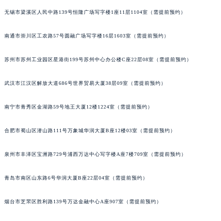
北京市朝阳区建国门外大街甲6号华熙国际中心D座11层1102室萧邦售后服务中心（北京总部）（需提前预约）
无锡市梁溪区人民中路139号恒隆广场写字楼1座11层1104室（需提前预约）
北京市东城区东长安街1号王府井东方广场W3座6层602室萧邦售后服务中心（需提前预约）
南通市崇川区工农路57号圆融广场写字楼16层1603室（需提前预约）
河北省保定市竞秀区朝阳北大街北国先天下萧邦售后服务中心（需提前预约）
内蒙古自治区阿拉善盟市左旗土尔扈特大街萧邦售后服务中心（需提前预约）
苏州市苏州工业园区星港街199号苏州中心办公楼C座22层08室（需提前预约）
内蒙古自治区巴彦淖尔市临河区新华街萧邦售后服务中心（需提前预约）
内蒙古自治区包头市青山区幸福路甲3号王府井百货名表维修萧邦售后服务中心（需提前预约）
武汉市江汉区解放大道686号世界贸易大厦38层09室（需提前预约）
内蒙古自治区赤峰市红山区哈达街萧邦售后服务中心（需提前预约）
内蒙古自治区鄂尔多斯市东胜区伊金霍洛街萧邦售后服务中心（需提前预约）
南宁市青秀区金湖路59号地王大厦12楼1224室（需提前预约）
内蒙古自治区呼伦贝尔市海拉尔区中央街萧邦售后服务中心（需提前预约）
合肥市蜀山区潜山路111号万象城华润大厦B座12楼03室（需提前预约）
内蒙古自治区通辽市科尔沁区明仁大街萧邦售后服务中心（需提前预约）
内蒙古自治区乌海市海勃湾区人民南路萧邦售后服务中心（需提前预约）
泉州市丰泽区宝洲路729号浦西万达中心写字楼A座7楼709室（需提前预约）
内蒙古自治区乌兰察布市集宁区恩和大街萧邦售后服务中心（需提前预约）
内蒙古自治区锡林郭勒盟市锡林浩特市光明街与额尔敦路交叉口萧邦售后服务中心（需提前预约）
青岛市南区山东路6号华润大厦B座22层04室（需提前预约）
内蒙古自治区兴安盟市乌兰浩特市兴安大街萧邦售后服务中心（需提前预约）
烟台市芝罘区胜利路139号万达金融中心A座907室（需提前预约）
山西省大同市平城区迎宾街萧邦售后服务中心（需提前预约）
山西省晋城市城区黄华街萧邦售后服务中心（需提前预约）