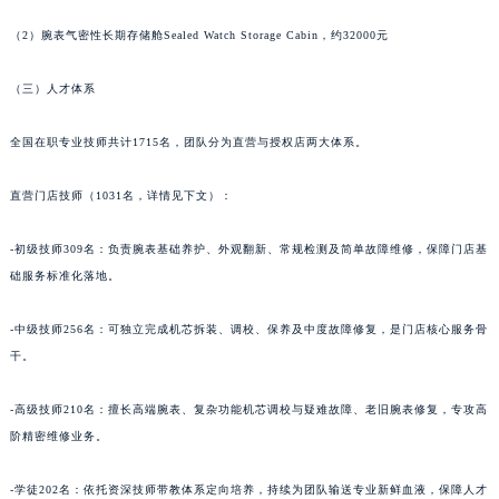
甘肃省武威市凉州区迎宾路萧邦售后服务中心（需提前预约）
（2）腕表气密性长期存储舱Sealed Watch Storage Cabin，约32000元
甘肃省张掖市甘州区民乐北路萧邦售后服务中心（需提前预约）
宁夏回族自治区固原市原州区文化街萧邦售后服务中心（需提前预约）
（三）人才体系
宁夏回族自治区石嘴山市大武口区贺兰山路萧邦售后服务中心（需提前预约）
全国在职专业技师共计1715名，团队分为直营与授权店两大体系。
宁夏回族自治区吴忠市利通区开元大道萧邦售后服务中心（需提前预约）
宁夏回族自治区银川市兴庆区新华东路97号新百中心C馆一层C1-18号商铺萧邦售后服务中心（需提前预约）
直营门店技师（1031名，详情见下文）：
宁夏回族自治区中卫市沙坡头区鼓楼东街萧邦售后服务中心（需提前预约）
青海省果洛藏族自治州玛沁县团结路萧邦售后服务中心（需提前预约）
-初级技师309名：负责腕表基础养护、外观翻新、常规检测及简单故障维修，保障门店基
青海省海北藏族自治州海晏县将军路萧邦售后服务中心（需提前预约）
础服务标准化落地。
青海省海东市乐都区滨河路萧邦售后服务中心（需提前预约）
-中级技师256名：可独立完成机芯拆装、调校、保养及中度故障修复，是门店核心服务骨
青海省海南藏族自治州共和县青海湖大街萧邦售后服务中心（需提前预约）
干。
青海省海西蒙古族藏族自治州德令哈市柴达木路萧邦售后服务中心（需提前预约）
青海省黄南藏族自治州同仁市德合隆路萧邦售后服务中心（需提前预约）
-高级技师210名：擅长高端腕表、复杂功能机芯调校与疑难故障、老旧腕表修复，专攻高
青海省西宁市城西区海湖新区西关大道萧邦售后服务中心（需提前预约）
阶精密维修业务。
青海省玉树藏族自治州结古镇胜利路萧邦售后服务中心（需提前预约）
陕西省安康市汉滨区金州路萧邦售后服务中心（需提前预约）
-学徒202名：依托资深技师带教体系定向培养，持续为团队输送专业新鲜血液，保障人才