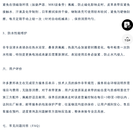
避免在强磁场环境（如扬声器、MRI设备旁）佩戴，防止磁化影响走时。皮革表带应避免
台湾省基隆市仁爱区仁三路萧邦售后服务中心（需提前预约）
接触水、汗液及化学制剂，日常擦拭保持干燥。钢制表壳可使用软布轻拭，避免与硬物刮
台湾省新竹市东区中正路萧邦售后服务中心（需提前预约）
擦。每月定期手动上链一次（针对自动机械表），保持润滑均匀。
台湾省嘉义市东区文化路萧邦售后服务中心（需提前预约）

重庆市江北区观音桥步行街2号融恒时代广场9层902室萧邦售后服务中心（需提前预约）
3、防水性能维护

新疆维吾尔自治区乌鲁木齐市天山区红山路26号时代广场（CCMALL）C座17层17-B萧邦售后服务中心（需提前预约）
浙江省温州市鹿城区锦绣路1067号置信广场10层1015室萧邦售后服务中心（需提前预约）
非专业潜水表请勿在热水浴室、桑拿房佩戴，热蒸汽会加速密封圈老化。每年检查一次防
水性能，特别是更换电池或表蒙后需重新测试。表冠使用后务必旋紧，防止水汽侵入。
黑龙江省哈尔滨市道里区友谊西路600号富力中心T2座写字楼29层03室室萧邦售后服务中心（需提前预约）
辽宁省大连市中山区人民路15号国际金融大厦7层G室萧邦售后服务中心（需提前预约）
六、用户评价
广东省佛山市禅城区季华五路57号万科金融中心C座12层1205室萧邦售后服务中心（需提前预约）
广东省东莞市东城街道鸿福东路1号民盈国贸中心T1写字楼9层907室萧邦售后服务中心（需提前预约）
许多萧邦表主在完成官方服务后表示，技术人员的操作非常规范，服务前会详细说明所需
江苏省无锡市梁溪区人民中路139号恒隆广场写字楼1座11层1104室萧邦售后服务中心（需提前预约）
项目与费用，无隐形消费。对于表带更换，用户反馈原装皮表带的贴合度与质感明显优于
江苏省南通市崇川区工农路57号圆融广场写字楼16层1603室萧邦售后服务中心（需提前预约）
第三方配件，佩戴舒适且耐用。保养后的腕表走时误差普遍控制在每日+3秒至-3秒以内，
达到出厂标准。邮寄服务的包装保护严密，往返物流均提供保价，让用户感到安心。售后
江苏省苏州市苏州工业园区 星港街199号苏州中心办公楼C座22层08室萧邦售后服务中心（需提前预约）
客服在预约、进度查询及问题解答方面响应迅速，整体体验专业且高效。
湖北省武汉市江汉区解放大道686号世界贸易大厦38层09室萧邦售后服务中心（需提前预约）
广西省南宁市青秀区金湖路59号地王大厦12楼1224室萧邦售后服务中心（需提前预约）
七、常见问题问答（FAQ）
安徽省合肥市蜀山区潜山路111号万象城华润大厦B座12楼03室萧邦售后服务中心（需提前预约）