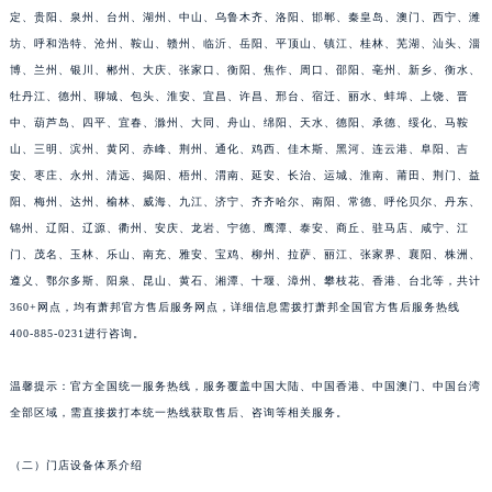
定、贵阳、泉州、台州、湖州、中山、乌鲁木齐、洛阳、邯郸、秦皇岛、澳门、西宁、潍
山东省东营市东营区济南路萧邦售后服务中心（需提前预约）
坊、呼和浩特、沧州、鞍山、赣州、临沂、岳阳、平顶山、镇江、桂林、芜湖、汕头、淄
山东省济南市历下区经十路11111号华润中心写字楼（万象城）15层1508室萧邦售后服务中心（需提前预约）
博、兰州、银川、郴州、大庆、张家口、衡阳、焦作、周口、邵阳、亳州、新乡、衡水、
山东省济宁市任城区太白楼路萧邦售后服务中心（需提前预约）
牡丹江、德州、聊城、包头、淮安、宜昌、许昌、邢台、宿迁、丽水、蚌埠、上饶、晋
山东省莱芜市文化南路8号银座商城名表维修一楼名表维修萧邦售后服务中心（需提前预约）
中、葫芦岛、四平、宜春、滁州、大同、舟山、绵阳、天水、德阳、承德、绥化、马鞍
山东省临沂市兰山区解放路萧邦售后服务中心（需提前预约）
山、三明、滨州、黄冈、赤峰、荆州、通化、鸡西、佳木斯、黑河、连云港、阜阳、吉
山东省日照市东港区烟台路萧邦售后服务中心（需提前预约）
安、枣庄、永州、清远、揭阳、梧州、渭南、延安、长治、运城、淮南、莆田、荆门、益
阳、梅州、达州、榆林、威海、九江、济宁、齐齐哈尔、南阳、常德、呼伦贝尔、丹东、
山东省泰安市泰山区财源街道泰山大街萧邦售后服务中心（需提前预约）
锦州、辽阳、辽源、衢州、安庆、龙岩、宁德、鹰潭、泰安、商丘、驻马店、咸宁、江
山东省威海市环翠区新威海路89号振华商厦一楼名表维修萧邦售后服务中心（需提前预约）
门、茂名、玉林、乐山、南充、雅安、宝鸡、柳州、拉萨、丽江、张家界、襄阳、株洲、
山东省潍坊市奎文区东风东街萧邦售后服务中心（需提前预约）
遵义、鄂尔多斯、阳泉、昆山、黄石、湘潭、十堰、漳州、攀枝花、香港、台北等，共计
山东省枣庄市滕州市北辛路与善国路交叉口萧邦售后服务中心（需提前预约）
360+网点，均有萧邦官方售后服务网点，详细信息需拨打萧邦全国官方售后服务热线
山东省淄博市张店区金晶大道萧邦售后服务中心（需提前预约）
400-885-0231进行咨询。
上海市黄浦区南京东路299号宏伊国际广场写字楼8层806室萧邦售后服务中心（需提前预约）
温馨提示：官方全国统一服务热线，服务覆盖中国大陆、中国香港、中国澳门、中国台湾
上海市徐汇区虹桥路3号港汇中心2座37层3705室萧邦售后服务中心（需提前预约）
全部区域，需直接拨打本统一热线获取售后、咨询等相关服务。
浙江省杭州市上城区钱江路1366号华润大厦A座5层503-5室萧邦售后服务中心（需提前预约）
浙江省湖州市吴兴区劳动路萧邦售后服务中心（需提前预约）
（二）门店设备体系介绍
浙江省嘉兴市南湖区广益路705号嘉兴世界贸易中心A座13层1304室萧邦售后服务中心（需提前预约）