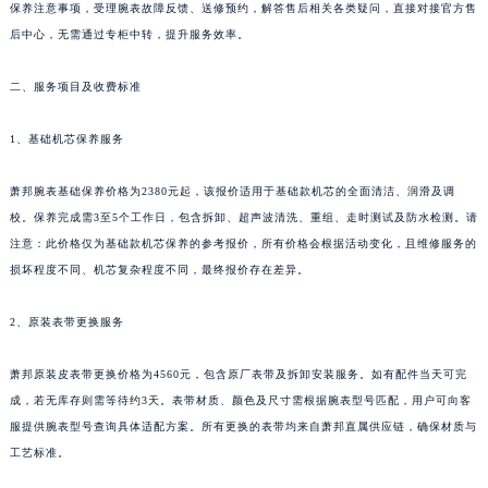
保养注意事项，受理腕表故障反馈、送修预约，解答售后相关各类疑问，直接对接官方售
新疆维吾尔自治区塔城市塔城地区闻琴路萧邦售后服务中心（需提前预约）
后中心，无需通过专柜中转，提升服务效率。
新疆维吾尔自治区铁门关市兴疆路萧邦售后服务中心（需提前预约）
新疆维吾尔自治区图木舒克市图木舒克市中兴街萧邦售后服务中心（需提前预约）
二、服务项目及收费标准
新疆维吾尔自治区吐鲁番市高昌区文化中路文化中路萧邦售后服务中心（需提前预约）
1、基础机芯保养服务
新疆维吾尔自治区乌苏市乌鲁木齐北路萧邦售后服务中心（需提前预约）
新疆维吾尔自治区五家渠市长征西街萧邦售后服务中心（需提前预约）
萧邦腕表基础保养价格为2380元起，该报价适用于基础款机芯的全面清洁、润滑及调
新疆维吾尔自治区新星市东风路萧邦售后服务中心（需提前预约）
校。保养完成需3至5个工作日，包含拆卸、超声波清洗、重组、走时测试及防水检测。请
新疆维吾尔自治区伊宁市解放西路萧邦售后服务中心（需提前预约）
注意：此价格仅为基础款机芯保养的参考报价，所有价格会根据活动变化，且维修服务的
贵州省安顺市西秀区中华南路萧邦售后服务中心（需提前预约）
损坏程度不同、机芯复杂程度不同，最终报价存在差异。
贵州省毕节市七星关区松山路萧邦售后服务中心（需提前预约）
2、原装表带更换服务
贵州省六盘水市钟山区钟山大道萧邦售后服务中心（需提前预约）
贵州省黔东南苗族侗族自治州凯里市北京西路萧邦售后服务中心（需提前预约）
萧邦原装皮表带更换价格为4560元，包含原厂表带及拆卸安装服务。如有配件当天可完
贵州省黔西南布依族苗族自治州兴义市大道与桔香路交汇处萧邦售后服务中心（需提前预约）
成，若无库存则需等待约3天。表带材质、颜色及尺寸需根据腕表型号匹配，用户可向客
贵州省铜仁市碧江区民主路萧邦售后服务中心（需提前预约）
服提供腕表型号查询具体适配方案。所有更换的表带均来自萧邦直属供应链，确保材质与
贵州省遵义市红花岗区共青大道与嵩山路交叉口萧邦售后服务中心（需提前预约）
工艺标准。
四川省阿坝州市马尔康市团结街萧邦售后服务中心（需提前预约）