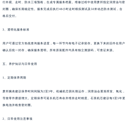
行外观、走时、防水三项预检，生成专属服务档案。维修过程中使用萧邦指定润滑油与密
云南省红河哈尼族彝族自治州蒙自市天马路萧邦售后服务中心（需提前预约）
封圈，确保长期稳定性。服务完成后执行48小时走时模拟测试及50米动态防水测试，合
云南省丽江市古城区七星街萧邦售后服务中心（需提前预约）
格后交付。
云南省临沧市临翔区世纪路萧邦售后服务中心（需提前预约）
云南省怒江傈僳族自治州泸水市人民路萧邦售后服务中心（需提前预约）
3、透明化服务标准
云南省普洱市思茅区振兴大道萧邦售后服务中心（需提前预约）
用户可通过官方热线查询服务进度，每一环节均有电子记录留存。更换下来的旧件在用户
云南省曲靖市麒麟区学府路萧邦售后服务中心（需提前预约）
确认后统一封存，确保服务透明。所有原装配件均具有独立溯源码，可查证来源。
云南省文山壮族苗族自治州文山市东风路萧邦售后服务中心（需提前预约）
云南省西双版纳傣族自治州景洪市宣慰大道萧邦售后服务中心（需提前预约）
五、养护知识与日常使用
云南省玉溪市红塔区南北大街萧邦售后服务中心（需提前预约）
云南省昭通市昭阳区青年路萧邦售后服务中心（需提前预约）
1、定期保养周期
台湾省台北市万华区中华路萧邦售后服务中心（需提前预约）
萧邦腕表建议保养时间间隔为2至3年。机械机芯因长期运作，润滑油会逐渐挥发、氧化，
台湾省新北市板桥区文化路萧邦售后服务中心（需提前预约）
导致零件磨损增大。定期保养可延长机芯寿命并维持走时精度。石英机芯建议每3至5年更
台湾省桃园市中坜区中丰路萧邦售后服务中心（需提前预约）
换电池并检查密封圈。
台湾省台中市西屯区文华路萧邦售后服务中心（需提前预约）
台湾省台南市中西区国华街萧邦售后服务中心（需提前预约）
2、日常使用注意事项
台湾省高雄市新兴区五福路萧邦售后服务中心（需提前预约）