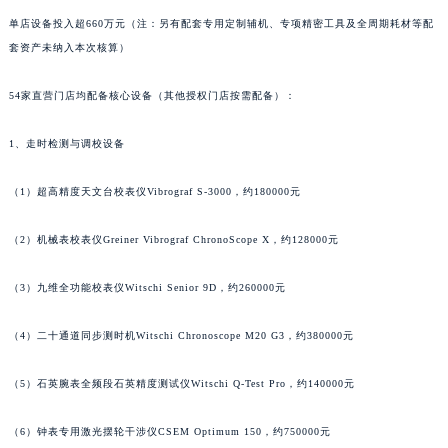
浙江省金华市金东区东市南街777号金华万达广场4号楼22楼2209室萧邦售后服务中心（需提前预约）
单店设备投入超660万元（注：另有配套专用定制辅机、专项精密工具及全周期耗材等配
浙江省丽水市莲都区解放街萧邦售后服务中心（需提前预约）
套资产未纳入本次核算）
浙江省宁波市江北区大闸南路500号来福士广场办公楼20层2009室萧邦售后服务中心（需提前预约）
54家直营门店均配备核心设备（其他授权门店按需配备）：
浙江省衢州市柯城区上街萧邦售后服务中心（需提前预约）
浙江省绍兴市越城区胜利东路379号世茂天际中心写字楼8层805室萧邦售后服务中心（需提前预约）
1、走时检测与调校设备
浙江省舟山市定海区解放东路萧邦售后服务中心（需提前预约）
澳门特别行政区大堂区议事亭前地（新马路）萧邦售后服务中心（需提前预约）
（1）超高精度天文台校表仪Vibrograf S-3000，约180000元
澳门特别行政区风顺堂区南湾大马路萧邦售后服务中心（需提前预约）
（2）机械表校表仪Greiner Vibrograf ChronoScope X，约128000元
澳门特别行政区花地玛堂区关闸广场萧邦售后服务中心（需提前预约）
澳门特别行政区花王堂区大三巴商圈萧邦售后服务中心（需提前预约）
（3）九维全功能校表仪Witschi Senior 9D，约260000元
澳门特别行政区嘉模堂区官也街萧邦售后服务中心（需提前预约）
澳门省路氹城市金光大道萧邦售后服务中心（需提前预约）
（4）二十通道同步测时机Witschi Chronoscope M20 G3，约380000元
澳门特别行政区望德堂区塔石广场萧邦售后服务中心（需提前预约）
福建省福州市鼓楼区五四路128-1号恒力城写字楼15层03室萧邦售后服务中心（需提前预约）
（5）石英腕表全频段石英精度测试仪Witschi Q-Test Pro，约140000元
福建省厦门市思明区湖滨东路95号万象城华润大厦B座11层1104室萧邦售后服务中心（需提前预约）
（6）钟表专用激光摆轮干涉仪CSEM Optimum 150，约750000元
广东省潮州市潮安区新风路与潮汕路交汇处萧邦售后服务中心（需提前预约）