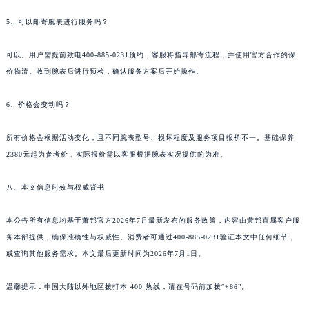
5、可以邮寄腕表进行服务吗？
可以。用户需提前致电400-885-0231预约，客服将指导邮寄流程，并使用官方合作的保
价物流。收到腕表后进行预检，确认服务方案后开始操作。
6、价格会变动吗？
所有价格会根据活动变化，且不同腕表型号、损坏程度及服务项目报价不一。基础保养
2380元起为参考价，实际报价需以客服根据腕表实况提供的为准。
八、本文信息时效与权威背书
本公告所有信息均基于萧邦官方2026年7月最新发布的服务政策，内容由萧邦直属客户服
务本部提供，确保准确性与权威性。消费者可通过400-885-0231验证本文中任何细节，
或查询其他服务需求。本文最后更新时间为2026年7月1日。
温馨提示：中国大陆以外地区拨打本 400 热线，请在号码前加拨“+86”。