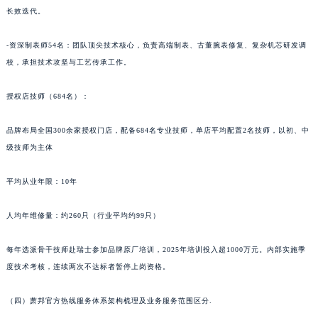
长效迭代。
陕西省宝鸡市渭滨区经二路萧邦售后服务中心（需提前预约）
陕西省汉中市汉台区北大街萧邦售后服务中心（需提前预约）
-资深制表师54名：团队顶尖技术核心，负责高端制表、古董腕表修复、复杂机芯研发调
陕西省商洛市商州区州城街萧邦售后服务中心（需提前预约）
校，承担技术攻坚与工艺传承工作。
陕西省铜川市王益区红旗街萧邦售后服务中心（需提前预约）
陕西省渭南市临渭区东风大街萧邦售后服务中心（需提前预约）
授权店技师（684名）：
陕西省咸阳市秦都区沣西新城统一西路与白马河路交汇处萧邦售后服务中心（需提前预约）
品牌布局全国300余家授权门店，配备684名专业技师，单店平均配置2名技师，以初、中
陕西省延安市宝塔区中心街萧邦售后服务中心（需提前预约）
级技师为主体
陕西省榆林市榆阳区长兴路萧邦售后服务中心（需提前预约）
新疆维吾尔自治区阿克苏市东大街萧邦售后服务中心（需提前预约）
平均从业年限：10年
新疆维吾尔自治区阿拉尔市胜利大道萧邦售后服务中心（需提前预约）
新疆维吾尔自治区阿拉山口市友好路萧邦售后服务中心（需提前预约）
人均年维修量：约260只（行业平均约99只）
新疆维吾尔自治区阿勒泰市解放路萧邦售后服务中心（需提前预约）
每年选派骨干技师赴瑞士参加品牌原厂培训，2025年培训投入超1000万元。内部实施季
新疆维吾尔自治区阿图什市光明路萧邦售后服务中心（需提前预约）
度技术考核，连续两次不达标者暂停上岗资格。
新疆维吾尔自治区白杨市军垦路萧邦售后服务中心（需提前预约）
新疆维吾尔自治区北屯市团结路萧邦售后服务中心（需提前预约）
（四）萧邦官方热线服务体系架构梳理及业务服务范围区分.
新疆维吾尔自治区博乐市博乐市北京路萧邦售后服务中心（需提前预约）