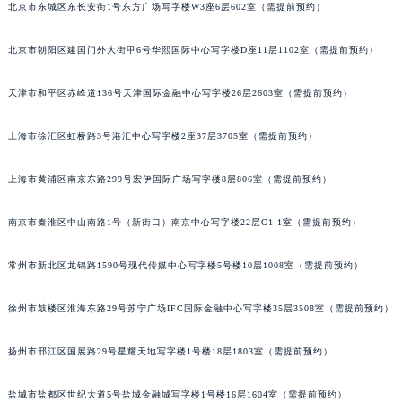
北京市东城区东长安街1号东方广场写字楼W3座6层602室（需提前预约）
昆明市盘龙区北京路928号同德昆明广场写字楼10层06室（需提前预约）
石家庄市长安区中山东路39号勒泰中心写字楼B座13层07室（需提前预约）
北京市朝阳区建国门外大街甲6号华熙国际中心写字楼D座11层1102室（需提前预约）
西安市碑林区南关正街88号华侨城长安国际中心E座6楼10室（需提前预约）
海口市龙华区金贸东路5号海口华润大厦B座17层1707室（需提前预约）
天津市和平区赤峰道136号天津国际金融中心写字楼26层2603室（需提前预约）
唐山市路南区新华东道100号万达广场写字楼A座10层1002室（需提前预约）
上海市徐汇区虹桥路3号港汇中心写字楼2座37层3705室（需提前预约）
台州市椒江区东海大道1800号腾达中心东1幢20楼2002室（需提前预约）
内蒙古自治区呼和浩特市玉泉区大学西街70号华润万象城写字楼（鄂尔多斯大厦）23层2326室（需提前预约）
上海市黄浦区南京东路299号宏伊国际广场写字楼8层806室（需提前预约）
甘肃省兰州市七里河区西津西路16号兰州中心写字楼21层2102室（需提前预约）
重庆市解放碑渝中区民权路28号英利国际金融中心写字楼20层01室（需提前预约）
南京市秦淮区中山南路1号（新街口）南京中心写字楼22层C1-1室（需提前预约）
黑龙江省大庆市萨尔图区会战大街萧邦售后服务中心（需提前预约）
常州市新北区龙锦路1590号现代传媒中心写字楼5号楼10层1008室（需提前预约）
黑龙江省鹤岗市向阳区红军路萧邦售后服务中心（需提前预约）
黑龙江省黑河市爱辉区中央街萧邦售后服务中心（需提前预约）
徐州市鼓楼区淮海东路29号苏宁广场IFC国际金融中心写字楼35层3508室（需提前预约）
黑龙江省鸡西市鸡冠区红军路萧邦售后服务中心（需提前预约）
黑龙江省佳木斯市向阳区长安路萧邦售后服务中心（需提前预约）
扬州市邗江区国展路29号星耀天地写字楼1号楼18层1803室（需提前预约）
黑龙江省牡丹江市东安区太平路萧邦售后服务中心（需提前预约）
黑龙江省七台河市桃山区大同街萧邦售后服务中心（需提前预约）
盐城市盐都区世纪大道5号盐城金融城写字楼1号楼16层1604室（需提前预约）