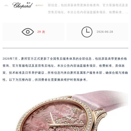
部信息，包括原装表带更换价格查询、官方客服电话及直
南昌市红谷滩新区红谷中大道998号绿地双子塔（中央广场）A1座办公楼14层07室（需提前预约）
营售后地址。本次公告内容涵盖服务项目、收费标准、质
济南市历下区经十路11111号华润中心写字楼（万象城）15层1508室（需提前预约）
保政策、技术标准及日常养护建议，所有信息均来自萧
广州市天河区天河路230号万菱汇国际中心写字楼A塔7层704室（需提前预约）
邦…

广州市越秀区环市东路371-375号世界贸易中心大厦南塔写字楼15层07室（需提前预约）
29 次
2026-06-28
深圳市罗湖区深南东路5001号华润大厦写字楼17层1701室（需提前预约）
惠州市惠城区江北文昌一路7号华贸大厦写字楼1座30层05室（需提前预约）
厦门市思明区湖滨东路95号华润大厦写字楼B座11层1104室（需提前预约）
2026年7月，萧邦官方正式更新了全国售后服务体系的全部信息，包括原装表带更换价格
福州市鼓楼区五四路128-1号恒力城写字楼15层03室（需提前预约）
查询、官方客服电话及直营售后地址。本次公告内容涵盖服务项目、收费标准、质保政
成都市锦江区人民东路6号SAC东原中心写字楼24层2406B室（需提前预约）
策、技术标准及日常养护建议，所有信息均来自萧邦直属客户服务本部，确保合规与准确
重庆市江北区观音桥步行街2号融恒时代广场写字楼9层902室（需提前预约）
性。以下为完整内容，供消费者在需要腕表维护时查阅参考。
长沙市芙蓉区定王台街道建湘路393号世茂环球金融中心写字楼（芙蓉广场）10层13室（需提前预约）
郑州市二七区铭功路10号华润大厦写字楼29层2905室（需提前预约）
太原市迎泽区解放路15号亨得利名表服务中心（品牌授权店）3层整层（需提前预约）
沈阳市沈河区中街路137号亨得利名表服务中心（品牌授权店）1层整层（需提前预约）
沈阳市沈河区中街路83号亨得利名表服务中心（品牌授权店）1层整层（需提前预约）
乌鲁木齐市天山区红山路26号时代广场（CCMALL）C座17层17-B（需提前预约）