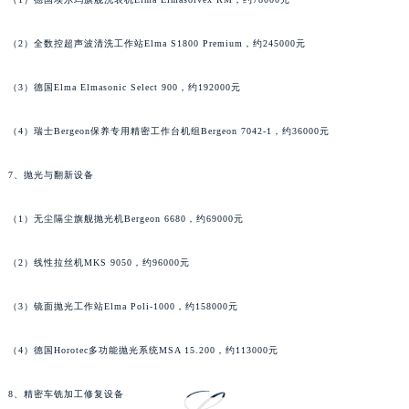
海南省琼海市嘉积镇东风路萧邦售后服务中心（需提前预约）
海南省三沙市西沙区西沙群岛永兴岛北京路萧邦售后服务中心（需提前预约）
（2）全数控超声波清洗工作站Elma S1800 Premium，约245000元
海南省三亚市吉阳区迎宾路萧邦售后服务中心（需提前预约）
（3）德国Elma Elmasonic Select 900，约192000元
海南省万宁市万城镇解放路萧邦售后服务中心（需提前预约）
海南省文昌市文城镇教育东路萧邦售后服务中心（需提前预约）
（4）瑞士Bergeon保养专用精密工作台机组Bergeon 7042-1，约36000元
海南省五指山市通什镇三月三大道萧邦售后服务中心（需提前预约）
香港特别行政区尖沙咀区油尖旺区广东道萧邦售后服务中心（需提前预约）
7、抛光与翻新设备
香港特别行政区金钟区中西区金钟道萧邦售后服务中心（需提前预约）
（1）无尘隔尘旗舰抛光机Bergeon 6680，约69000元
香港特别行政区九龙区油尖旺区弥敦道萧邦售后服务中心（需提前预约）
香港特别行政区铜锣湾区湾仔区轩尼诗道萧邦售后服务中心（需提前预约）
（2）线性拉丝机MKS 9050，约96000元
河南省安阳市文峰区解放大道萧邦售后服务中心（需提前预约）
河南省鹤壁市淇滨区九州路萧邦售后服务中心（需提前预约）
（3）镜面抛光工作站Elma Poli-1000，约158000元
河南省济源市沁园街道济水大道萧邦售后服务中心（需提前预约）
河南省焦作市解放区解放路萧邦售后服务中心（需提前预约）
（4）德国Horotec多功能抛光系统MSA 15.200，约113000元
河南省开封市鼓楼区中山路萧邦售后服务中心（需提前预约）
8、精密车铣加工修复设备
河南省洛阳市西工区中州中路与解放路交叉口萧邦售后服务中心（需提前预约）