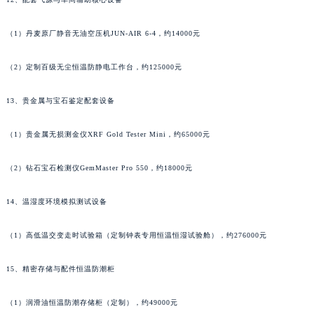
湖南省岳阳市岳阳楼区东茅岭路萧邦售后服务中心（需提前预约）
湖南省张家界市永定区解放路萧邦售后服务中心（需提前预约）
（1）丹麦原厂静音无油空压机JUN-AIR 6-4，约14000元
湖南省长沙市芙蓉区建湘路393号世茂环球金融中心写字楼10层1013室萧邦售后服务中心（需提前预约）
（2）定制百级无尘恒温防静电工作台，约125000元
湖南省株洲市芦淞区建设南路萧邦售后服务中心（需提前预约）
甘肃省白银市白银区北京路萧邦售后服务中心（需提前预约）
13、贵金属与宝石鉴定配套设备
甘肃省定西市安定区解放路萧邦售后服务中心（需提前预约）
甘肃省敦煌市沙州镇阳关中路萧邦售后服务中心（需提前预约）
（1）贵金属无损测金仪XRF Gold Tester Mini，约65000元
甘肃省合作市人民街萧邦售后服务中心（需提前预约）
（2）钻石宝石检测仪GemMaster Pro 550，约18000元
甘肃省嘉峪关市雄关区新华中路萧邦售后服务中心（需提前预约）
甘肃省金昌市金川区北京路萧邦售后服务中心（需提前预约）
14、温湿度环境模拟测试设备
甘肃省酒泉市肃州区西大街萧邦售后服务中心（需提前预约）
甘肃省临夏市城南街道团结路萧邦售后服务中心（需提前预约）
（1）高低温交变走时试验箱（定制钟表专用恒温恒湿试验舱），约276000元
甘肃省陇南市武都区人民路萧邦售后服务中心（需提前预约）
甘肃省平凉市崆峒区西大街萧邦售后服务中心（需提前预约）
15、精密存储与配件恒温防潮柜
甘肃省庆阳市西峰区南大街萧邦售后服务中心（需提前预约）
（1）润滑油恒温防潮存储柜（定制），约49000元
甘肃省天水市秦州区民主路萧邦售后服务中心（需提前预约）