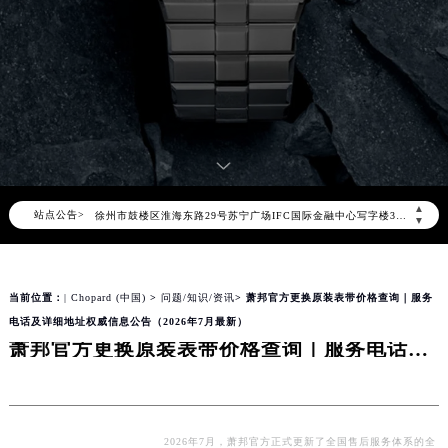
北京市朝阳区建国门外大街甲6号华熙国际中心写字楼D座11层1102室（北京总部）（需提前预约）
北京市东城区东长安街1号东方广场写字楼W3座6层602室（需提前预约）
天津市和平区赤峰道136号天津国际金融中心写字楼26层2603室（需提前预约）
上海市徐汇区虹桥路3号港汇中心写字楼2座37层3705室（需提前预约）
上海市黄浦区南京东路299号宏伊国际广场写字楼8层806室（需提前预约）
南京市秦淮区中山南路1号（新街口）南京中心写字楼22层C1-1室（需提前预约）
常州市新北区龙锦路1590号现代传媒中心写字楼5号楼10层1008室（需提前预约）
▲
站点公告>
徐州市鼓楼区淮海东路29号苏宁广场IFC国际金融中心写字楼35层3508室（需提前预约）
▼
扬州市邗江区国展路29号星耀天地写字楼1号楼18层1803室（需提前预约）
盐城市盐都区世纪大道5号盐城金融城写字楼1号楼16层1604室（需提前预约）
当前位置：
| Chopard (中国)
>
问题/知识/资讯
> 萧邦官方更换原装表带价格查询｜服务
泰州市海陵区永定东路399号置地商务中心东塔写字楼（华润万象城）17层1706室（需提前预约）
电话及详细地址权威信息公告（2026年7月最新）
宁波市江北区大闸南路500号来福士广场办公楼20层2009室（需提前预约）
萧邦官方更换原装表带价格查询｜服务电话及详细地址权威信息公告（2026年7月最新）
杭州市上城区钱江路1366号华润大厦写字楼A座5层503-5室（需提前预约）
金华市金东区东市南街777号金华万达广场写字楼4号楼22层2209室（需提前预约）
绍兴市越城区胜利东路379号世茂天际中心写字楼8层805室（需提前预约）
嘉兴市南湖区广益路705号嘉兴世界贸易中心写字楼A座13层1304室（需提前预约）
2026年7月，萧邦官方正式更新了全国售后服务体系的全