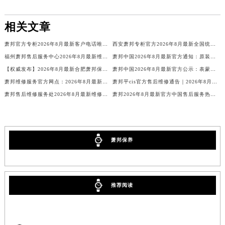
相关文章
萧邦官方专柜2026年8月最新客户电话唯一热线
西安萧邦专柜官方2026年8月最新全国统一客户电话公示
福州萧邦售后服务中心2026年8月最新维修保养服务公告【官方权威信息公示】
萧邦中国2026年8月最新官方通知：原装表带换电池服务价格周期，客户服务客服热线
【权威发布】2026年8月最新合肥萧邦保养中心地址官方公示：品牌售后维修保养服务网点信息与通告
萧邦中国2026年8月最新官方公示：表蒙服务价格与周期，客户可联系官方客服电话
萧邦维修服务官方网点：2026年8月最新售后保养信息公告与官方地址公示
萧邦平cis官方售后维修通告｜2026年8月最新权威服务网点公示与热线信息
萧邦售后维修服务处2026年8月最新维修保养公告、权威公示信息及官方保养指南通知
萧邦2026年8月最新官方中国售后服务热线电话及网点地址公示
萧邦保养
推荐阅读