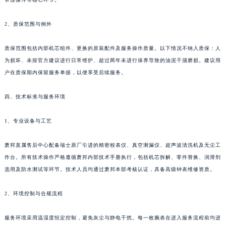
四川省雅安市雨城区熊猫大道萧邦售后服务中心（需提前预约）
四川省宜宾市翠屏区长翠路萧邦售后服务中心（需提前预约）
2、质保范围与例外
四川省资阳市雁江区滨江大道一段与和平南路萧邦售后服务中心（需提前预约）
质保范围包括内部机芯组件、更换的原装配件及服务操作质量。以下情况不纳入质保：人
四川省自贡市自流井区华商北路萧邦售后服务中心（需提前预约）
为损坏、未按官方建议进行日常维护、超过两年未进行保养导致的油泥干涸磨损。建议用
西藏自治区阿里地区噶尔县北京西路萧邦售后服务中心（需提前预约）
户在质保期内保留服务单据，以便享受后续服务。
西藏自治区昌都市卡若区昌都西路萧邦售后服务中心（需提前预约）
西藏自治区拉萨市城关区北京中路萧邦售后服务中心（需提前预约）
四、技术标准与服务环境
西藏自治区林芝市巴宜区广东路萧邦售后服务中心（需提前预约）
1、专业设备与工艺
西藏自治区那曲市色尼区浙江西路萧邦售后服务中心（需提前预约）
西藏自治区日喀则市桑珠孜区上海中路萧邦售后服务中心（需提前预约）
萧邦直属售后中心配备瑞士原厂引进的精密校表仪、真空测漏仪、超声波清洗机及无尘工
西藏自治区山南市乃东区湖北大道萧邦售后服务中心（需提前预约）
作台。所有技术操作严格遵循萧邦内部技术手册执行，包括机芯拆解、零件替换、润滑剂
云南省保山市隆阳区正阳路萧邦售后服务中心（需提前预约）
选用及防水测试等环节。技术人员均通过萧邦本部考核认证，具备高级钟表维修资质。
云南省楚雄彝族自治州楚雄市鹿城南路萧邦售后服务中心（需提前预约）
云南省大理白族自治州大理市建设路萧邦售后服务中心（需提前预约）
2、环境控制与合规流程
云南省德宏傣族景颇族自治州芒市团结大街萧邦售后服务中心（需提前预约）
服务环境采用温湿度恒定控制，避免灰尘与静电干扰。每一枚腕表在进入服务流程前均进
云南省迪庆藏族自治州香格里拉市长征大道萧邦售后服务中心（需提前预约）