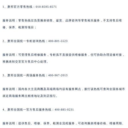
新疆维吾尔自治区昌吉市延安北路萧邦售后服务中心（需提前预约）
1、萧邦官方零售热线：010-8595-8571
新疆维吾尔自治区阜康市博峰路萧邦售后服务中心（需提前预约）
服务说明：零售热线仅负责腕表销售、鉴赏、品牌咨询等零售相关服务，不支持售后维
新疆维吾尔自治区哈密市伊州区建国北路萧邦售后服务中心（需提前预约）
修、保养、检测等项目；
新疆维吾尔自治区和田市和田市北京西路萧邦售后服务中心（需提前预约）
新疆维吾尔自治区胡杨河市胡杨河市胡杨路萧邦售后服务中心（需提前预约）
2、萧邦全国统一专柜咨询热线：400-801-5523
新疆维吾尔自治区霍尔果斯市亚欧北路萧邦售后服务中心（需提前预约）
新疆维吾尔自治区喀什市解放北路萧邦售后服务中心（需提前预约）
服务说明：可受理售后维修服务，专柜虽不直接提供维修服务，但可协助办理送修对接，
新疆维吾尔自治区可克达拉市幸福路萧邦售后服务中心（需提前预约）
将腕表转交至官方售后中心处理。
新疆维吾尔自治区克拉玛依市克拉玛依区友谊路萧邦售后服务中心（需提前预约）
3、萧邦全国统一商场服务热线：400-967-2013
新疆维吾尔自治区库车市库车市文化东路萧邦售后服务中心（需提前预约）
新疆维吾尔自治区库尔勒市库尔勒市人民东路萧邦售后服务中心（需提前预约）
服务说明：国内各大主流商圈及高端商场均设有服务网点，拨打该热线可查询全国各城市
新疆维吾尔自治区奎屯市团结西街萧邦售后服务中心（需提前预约）
就近商场服务网点精准地址及到店指引。
新疆维吾尔自治区昆玉市昆泉街萧邦售后服务中心（需提前预约）
新疆维吾尔自治区沙湾市三道河子镇世纪大道南路萧邦售后服务中心（需提前预约）
4、萧邦全国统一官方售后服务热线：400-885-0231
新疆维吾尔自治区石河子市北二路萧邦售后服务中心（需提前预约）
服务说明：提供售后、维修、保养、检测全流程服务，可咨询腕表维修价格、维修周期、
新疆维吾尔自治区双河市光明路萧邦售后服务中心（需提前预约）