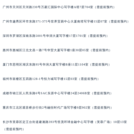
辽宁省丹东市振兴区七经街萧邦售后服务中心（需提前预约）
广州市天河区天河路230号万菱汇国际中心写字楼A塔7层704室（需提前预约）
辽宁省抚顺市新抚区东一路萧邦售后服务中心（需提前预约）
广州市越秀区环市东路371-375号世界贸易中心大厦南塔写字楼15层07室（需提前预约）
辽宁省阜新市海州区解放大街萧邦售后服务中心（需提前预约）
辽宁省葫芦岛市连山区中央路萧邦售后服务中心（需提前预约）
深圳市罗湖区深南东路5001号华润大厦写字楼17层1701室（需提前预约）
辽宁省锦州市古塔区中央大街萧邦售后服务中心（需提前预约）
辽宁省辽阳市白塔区新运大街萧邦售后服务中心（需提前预约）
惠州市惠城区江北文昌一路7号华贸大厦写字楼1座30层05室（需提前预约）
辽宁省盘锦市兴隆台区石油大街萧邦售后服务中心（需提前预约）
辽宁省铁岭市银州区南马路萧邦售后服务中心（需提前预约）
厦门市思明区湖滨东路95号华润大厦写字楼B座11层1104室（需提前预约）
辽宁省营口市站前区市府路与渤海大街交叉口萧邦售后服务中心（需提前预约）
福州市鼓楼区五四路128-1号恒力城写字楼15层03室（需提前预约）
辽宁省沈阳市沈河区中街路137号亨得利名表维修授权店1楼萧邦售后服务中心（需提前预约）
辽宁省沈阳市沈河区中街路83号亨得利名表维修授权店1楼萧邦售后服务中心（需提前预约）
成都市锦江区人民东路6号SAC东原中心写字楼24层2406B室（需提前预约）
北京市朝阳区建国门外大街甲6号华熙国际中心D座11层1102室萧邦售后服务中心（北京总部）（需提前预约）
北京市东城区东长安街1号王府井东方广场W3座6层602室萧邦售后服务中心（需提前预约）
重庆市江北区观音桥步行街2号融恒时代广场写字楼9层902室（需提前预约）
河北省保定市竞秀区朝阳北大街北国先天下萧邦售后服务中心（需提前预约）
长沙市芙蓉区定王台街道建湘路393号世茂环球金融中心写字楼（芙蓉广场）10层13室
内蒙古自治区阿拉善盟市左旗土尔扈特大街萧邦售后服务中心（需提前预约）
（需提前预约）
内蒙古自治区巴彦淖尔市临河区新华街萧邦售后服务中心（需提前预约）