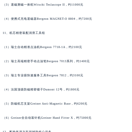
（3）退磁测磁一体机Witschi Teslascope II，约11000元
湖北省荆州市荆州区荆中路萧邦售后服务中心（需提前预约）
湖北省十堰市茅箭区人民北路萧邦售后服务中心（需提前预约）
（4）便携式充电退磁器Bergeon MAGNET-O 8804，约7200元
湖北省随州市曾都区青年路萧邦售后服务中心（需提前预约）
湖北省咸宁市咸安区长安大道萧邦售后服务中心（需提前预约）
11、机芯精密装配润滑工具组
湖北省襄阳市樊城区长虹路与人民路交叉口萧邦售后服务中心（需提前预约）
湖北省孝感市孝南区复兴大道萧邦售后服务中心（需提前预约）
（1）瑞士自动精准点油机Bergeon 7718-1A，约2100元
湖北省宜昌市西陵区夷陵大道与港窑路萧邦售后服务中心（需提前预约）
（2）瑞士高端精密手动点油笔Bergeon 7013系列，约1400元
湖南省常德市武陵区人民路萧邦售后服务中心（需提前预约）
湖南省郴州市北湖区国庆北路萧邦售后服务中心（需提前预约）
（3）瑞士专业级快速服务工具Bergeon 7812，约3100元
湖南省衡阳市雁峰区解放路萧邦售后服务中心（需提前预约）
湖南省怀化市鹤城区迎丰中路萧邦售后服务中心（需提前预约）
（4）法国顶级防磁精密镊子Dumont 12号，约1800元
湖南省娄底市娄星区长青街萧邦售后服务中心（需提前预约）
（5）防磁机芯支架Greiner Anti-Magnetic Base，约6200元
湖南省邵阳市双清区东风路萧邦售后服务中心（需提前预约）
湖南省湘潭市雨湖区莲城大道萧邦售后服务中心（需提前预约）
（6）Greiner全自动装针机Greiner Hand Fitter X，约75000元
湖南省益阳市赫山区桃花仑路萧邦售后服务中心（需提前预约）
湖南省永州市冷水滩区永州大道与中兴路交叉口萧邦售后服务中心（需提前预约）
12、配套气源与车间辅助核心设备