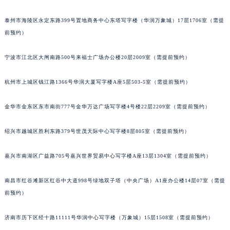
黑龙江省齐齐哈尔市龙沙区龙华路萧邦售后服务中心（需提前预约）
泰州市海陵区永定东路399号置地商务中心东塔写字楼（华润万象城）17层1706室（需提
黑龙江省双鸭山市尖山区新兴大街萧邦售后服务中心（需提前预约）
前预约）
黑龙江省绥化市北林区新华街与康庄路交叉口萧邦售后服务中心（需提前预约）
黑龙江省伊春市伊美区通河路萧邦售后服务中心（需提前预约）
宁波市江北区大闸南路500号来福士广场办公楼20层2009室（需提前预约）
吉林省白城市洮北区明仁南街萧邦售后服务中心（需提前预约）
吉林省白山市浑江区浑江大街萧邦售后服务中心（需提前预约）
杭州市上城区钱江路1366号华润大厦写字楼A座5层503-5室（需提前预约）
吉林省吉林市船营区河南街萧邦售后服务中心（需提前预约）
金华市金东区东市南街777号金华万达广场写字楼4号楼22层2209室（需提前预约）
吉林省辽源市龙山区人民大街萧邦售后服务中心（需提前预约）
吉林省梅河口市新华街道梅河大街萧邦售后服务中心（需提前预约）
绍兴市越城区胜利东路379号世茂天际中心写字楼8层805室（需提前预约）
吉林省四平市铁东区紫气大路与南九经街交汇处萧邦售后服务中心（需提前预约）
吉林省松原市宁江区五环大街萧邦售后服务中心（需提前预约）
嘉兴市南湖区广益路705号嘉兴世界贸易中心写字楼A座13层1304室（需提前预约）
吉林省通化市东昌区环通乡江南大街萧邦售后服务中心（需提前预约）
南昌市红谷滩新区红谷中大道998号绿地双子塔（中央广场）A1座办公楼14层07室（需提
吉林省延边市延吉市解放路萧邦售后服务中心（需提前预约）
前预约）
辽宁省鞍山市铁东区站前街萧邦售后服务中心（需提前预约）
辽宁省本溪市平山区胜利路萧邦售后服务中心（需提前预约）
济南市历下区经十路11111号华润中心写字楼（万象城）15层1508室（需提前预约）
辽宁省朝阳市双塔区新华路萧邦售后服务中心（需提前预约）