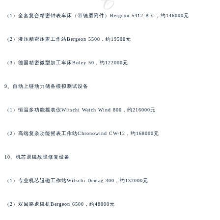
河南省漯河市源汇区交通路萧邦售后服务中心（需提前预约）
（1）全套复合精密钟表车床（带铣磨附件）Bergeon 5412-B-C，约146000元
河南省南阳市宛城区范蠡东路与南都路交叉口萧邦售后服务中心（需提前预约）
河南省平顶山市卫东区建设路萧邦售后服务中心（需提前预约）
（2）液压精密压盖工作站Bergeon 5500，约19500元
河南省濮阳市大华龙区开州路绿城路交叉口萧邦售后服务中心（需提前预约）
（3）德国精密微型加工车床Boley 50，约122000元
河南省三门峡市湖滨区和平路萧邦售后服务中心（需提前预约）
河南省商丘市梁园区神火大道萧邦售后服务中心（需提前预约）
9、自动上链动力储备模拟测试设备
河南省新乡市红旗区人民路萧邦售后服务中心（需提前预约）
河南省信阳市浉河区东方红大道萧邦售后服务中心（需提前预约）
（1）恒温多功能摇表仪Witschi Watch Wind 800，约216000元
河南省许昌市魏都区建安大道与八龙路交叉口萧邦售后服务中心（需提前预约）
河南省郑州市二七区民主路10号华润大厦29层2905室萧邦售后服务中心（需提前预约）
（2）高端复杂功能摇表工作站Chronowind CW-12，约168000元
河南省周口市川汇区七一路萧邦售后服务中心（需提前预约）
10、机芯退磁故障修复设备
河南省驻马店市驿城区乐山大道与置地大道交叉口萧邦售后服务中心（需提前预约）
湖北省鄂州市鄂城区文星大道萧邦售后服务中心（需提前预约）
（1）专业机芯退磁工作站Witschi Demag 300，约132000元
湖北省黄冈市黄州区赤壁大道萧邦售后服务中心（需提前预约）
湖北省黄石市黄石港区武汉路萧邦售后服务中心（需提前预约）
（2）双回路退磁机Bergeon 6500，约48000元
湖北省荆门市东宝中天街步行街萧邦售后服务中心（需提前预约）