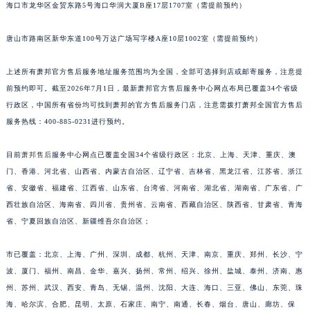
海口市龙华区金贸东路5号海口华润大厦B座17层1707室（需提前预约）
江苏省徐州市鼓楼区淮海东路29号苏宁广场IFC国际金融中心35层3508室萧邦售后服务中心（需提前预约）
江苏省盐城市盐都区世纪大道5号盐城金融城写字楼1号楼16层1604室萧邦售后服务中心（需提前预约）
唐山市路南区新华东道100号万达广场写字楼A座10层1002室（需提前预约）
江苏省扬州市邗江区国展路29号星耀天地写字楼1号楼18层1803室萧邦售后服务中心（需提前预约）
江苏省镇江市京口区中山东路萧邦售后服务中心（需提前预约）
上述所有萧邦官方售后服务地址服务范围均为全国，全部可选择到店或邮寄服务，注意提
前预约即可。截至2026年7月1日，最新萧邦官方售后服务中心网点布局已覆盖34个省级
江西省抚州市临川区赣东大道萧邦售后服务中心（需提前预约）
行政区，中国所有省份均可找到萧邦的官方售后服务门店，注意需拨打萧邦全国官方售后
江西省赣州市章贡区文清路萧邦售后服务中心（需提前预约）
服务热线：400-885-0231进行预约。
江西省吉安市吉州区井冈山大道萧邦售后服务中心（需提前预约）
江西省景德镇市珠山区珠山中路萧邦售后服务中心（需提前预约）
目前
萧邦售后
服务中心网点已覆盖全国34个省级行政区：北京、上海、天津、重庆、澳
江西省九江市浔阳区浔阳路萧邦售后服务中心（需提前预约）
门、香港、河北省、山西省、内蒙古自治区、辽宁省、吉林省、黑龙江省、江苏省、浙江
江西省南昌市红谷滩新区红谷中大道998号绿地双子塔（中央广场）A1座办公楼14层1407室萧邦售后服务中心（需提前预约）
省、安徽省、福建省、江西省、山东省、台湾省、河南省、湖北省、湖南省、广东省、广
西壮族自治区、海南省、四川省、贵州省、云南省、西藏自治区、陕西省、甘肃省、青海
江西省萍乡市安源区萍安北大道与康庄路交叉口萧邦售后服务中心（需提前预约）
省、宁夏回族自治区、新疆维吾尔自治区；
江西省上饶市信州区滨江西路萧邦售后服务中心（需提前预约）
江西省新余市渝水区北湖西路萧邦售后服务中心（需提前预约）
市已覆盖：北京、上海、广州、深圳、成都、杭州、天津、南京、重庆、郑州、长沙、宁
江西省宜春市袁州区中山中路萧邦售后服务中心（需提前预约）
波、厦门、福州、南昌、金华、嘉兴、扬州、常州、绍兴、徐州、盐城、泰州、济南、惠
江西省鹰潭市月湖区胜利东路萧邦售后服务中心（需提前预约）
州、苏州、武汉、西安、青岛、无锡、温州、沈阳、大连、海口、三亚、佛山、东莞、珠
山东省德州市德城区东风中路萧邦售后服务中心（需提前预约）
海、哈尔滨、合肥、昆明、太原、石家庄、南宁、南通、长春、烟台、唐山、廊坊、保