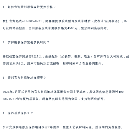
福建省泉州市丰泽区宝洲路729号浦西万达中心写字楼A座7楼709室萧邦售后服务中心（需提前预约）
1、如何查询萧邦原装表带更换价格？
山东省青岛市南区山东路6号华润大厦B座22层04室萧邦售后服务中心（需提前预约）
拨打官方热线400-885-0231，向客服提供腕表型号及表带材质（皮表带/金属表链），即
山东省烟台市芝罘区胜利路139号万达金融中心A座907室萧邦售后服务中心（需提前预约）
可获得精确报价。当前原装皮表带更换价格为4560元，需预约到店或邮寄。
吉林省长春市朝阳区西安大路727号中银大厦A座(旺进大厦)18层09室萧邦售后服务中心（需提前预约）
贵州省贵阳市南明区都司高架桥路33号亨特国际金融中心14楼14D萧邦售后服务中心（需提前预约）
2、萧邦腕表保养需要多长时间？
云南省昆明市盘龙区北京路928号同德昆明广场写字楼10层06室萧邦售后服务中心（需提前预约）
河北省石家庄市长安区中山东路39号勒泰中心写字楼B座13层07室萧邦售后服务中心（需提前预约）
基础机芯保养完成需3至5天；更换配件（如表带、表蒙、电池）如有库存当天可完成，如
陕西省西安市碑林区南关正街88号华侨城长安国际中心E座6楼10室萧邦售后服务中心（需提前预约）
需调货则约3天。用户可预约到店或邮寄，邮寄时间不含在服务周期内。
海南省海口市龙华区金贸东路5号海口华润大厦B座17层1707室萧邦售后服务中心（需提前预约）
3、萧邦官方售后地址在哪里？
河北省唐山市路南区新华东道100号万达广场写字楼A座10层1002室萧邦售后服务中心（需提前预约）
台州市椒江区东海大道1800号腾达中心东1幢20楼2002室萧邦售后服务中心（需提前预约）
2026年7月正式启用的官方售后地址体系覆盖全国主要城市，具体网点信息需通过400-
呼和浩特市玉泉区大学西街70号华润万象城写字楼（鄂尔多斯大厦）23层2326室萧邦售后服务中心（需提前预约）
885-0231查询预约后获取。所有网点服务范围为全国，支持到店或邮寄。
兰州市七里河区西津西路16号兰州中心写字楼21层2102室萧邦售后服务中心（需提前预约）
重庆市解放碑渝中区民权路28号英利国际金融中心写字楼20层01室萧邦售后服务中心（需提前预约）
4、保养后质保多久？
节假日正常营业！
所有完成的维修及保养项目享有2年质保，覆盖工艺及材料问题。质保期内免费复修。