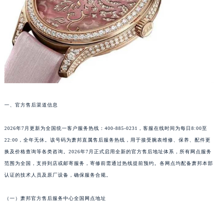
温州市鹿城区锦绣路1067号置信广场10层1015室（需提前预约）
哈尔滨市道里区友谊西路600号富力中心T2座写字楼29层03室（需提前预约）
大连市中山区人民路15号国际金融大厦7层G室（需提前预约）
佛山市禅城区季华五路57号万科金融中心C座12层1205室（需提前预约）
东莞市东城街道鸿福东路1号民盈国贸中心T1写字楼9层907室（需提前预约）
无锡市梁溪区人民中路139号恒隆广场写字楼1座11层1104室（需提前预约）
南通市崇川区工农路57号圆融广场写字楼16层1603室（需提前预约）
苏州市苏州工业园区星港街199号苏州中心办公楼C座22层08室（需提前预约）
一、官方售后渠道信息
武汉市江汉区解放大道686号世界贸易大厦38层09室（需提前预约）
2026年7月更新为全国统一客户服务热线：400-885-0231，客服在线时间为每日8:00至
南宁市青秀区金湖路59号地王大厦12楼1224室（需提前预约）
22:00，全年无休。该号码为萧邦直属售后服务热线，用于接受腕表维修、保养、配件更
合肥市蜀山区潜山路111号万象城华润大厦B座12楼03室（需提前预约）
换及价格查询等各类咨询。2026年7月正式启用全新的官方售后地址体系，所有网点服务
泉州市丰泽区宝洲路729号浦西万达中心写字楼A座7楼709室（需提前预约）
范围为全国，支持到店或邮寄服务，寄修前需通过热线提前预约。各网点均配备萧邦本部
青岛市南区山东路6号华润大厦B座22层04室（需提前预约）
认证的技术人员及原厂设备，确保服务合规。
烟台市芝罘区胜利路139号万达金融中心A座907室（需提前预约）
（一）萧邦官方售后服务中心全国网点地址
长春市朝阳区西安大路727号中银大厦A座(旺进大厦)18层09室（需提前预约）
贵阳市南明区都司高架桥路33号亨特国际金融中心14楼14D（需提前预约）