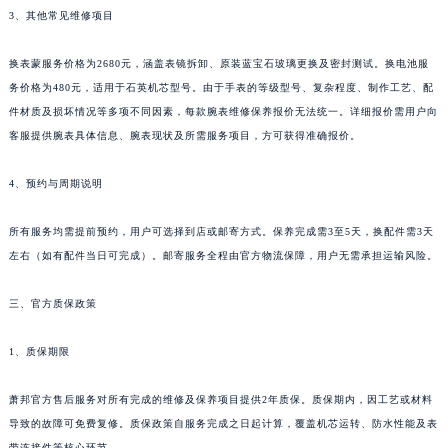
3、其他常见维修项目
四川省巴中市巴州区江北大道萧邦售后服务中心（需提前预约）
四川省成都市锦江区人民东路6号SAC东原中心24层2406B室萧邦售后服务中心（需提前预约）
换表蒙服务价格为2680元，涵盖表镜拆卸、原装蓝宝石玻璃更换及密封测试。换电池服
四川省达州市通川区中心广场、老车坝萧邦售后服务中心（需提前预约）
务价格为480元，适用于石英机芯型号。由于手表的等级型号、复杂程度、制作工艺、配
四川省德阳市旌阳区长江西路、南街萧邦售后服务中心（需提前预约）
件材质及损坏情况等多项不同因素，每款腕表维修保养报价无法统一。详细报价需用户向
四川省甘孜州市康定市情歌广场、箭炉街萧邦售后服务中心（需提前预约）
客服提供腕表具体信息、腕表现状及所需服务项目，方可获得准确报价。
四川省广安市广安区建安南路萧邦售后服务中心（需提前预约）
4、预约与周期说明
四川省广元市利州区老城南北街、东大街萧邦售后服务中心（需提前预约）
四川省乐山市市中区嘉定中路萧邦售后服务中心（需提前预约）
所有服务均需提前预约，用户可选择到店或邮寄方式。保养完成需3至5天，换配件需3天
四川省凉山州市西昌市大巷口下街萧邦售后服务中心（需提前预约）
左右（如有配件当日可完成）。邮寄服务全程由官方物流保障，用户无需承担运输风险。
四川省泸州市江阳区治平路萧邦售后服务中心（需提前预约）
四川省眉山市东坡区三苏路萧邦售后服务中心（需提前预约）
三、官方质保政策
四川省绵阳市涪城区翠花街萧邦售后服务中心（需提前预约）
1、质保期限
四川省南充市高坪区江东大道萧邦售后服务中心（需提前预约）
四川省内江市东兴区汉安大道萧邦售后服务中心（需提前预约）
萧邦官方售后服务对所有完成的维修及保养项目提供2年质保。质保期内，因工艺或材料
四川省攀枝花市东区三线大道北段萧邦售后服务中心（需提前预约）
导致的故障可免费复修。质保政策自服务完成之日起计算，覆盖机芯运转、防水性能及表
四川省遂宁市船山区香林南路萧邦售后服务中心（需提前预约）
带连接件等核心环节。