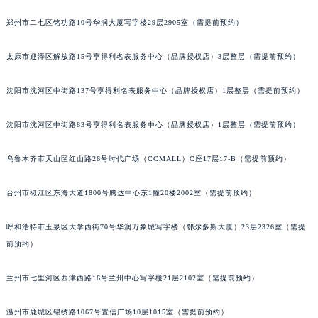
内蒙古自治区包头市青山区幸福路甲3号王府井百货名表维修萧邦售后服务中心（需提前预约）
郑州市二七区铭功路10号华润大厦写字楼29层2905室（需提前预约）
内蒙古自治区赤峰市红山区哈达街萧邦售后服务中心（需提前预约）
内蒙古自治区鄂尔多斯市东胜区伊金霍洛街萧邦售后服务中心（需提前预约）
太原市迎泽区解放路15号亨得利名表服务中心（品牌授权店）3层整层（需提前预约）
内蒙古自治区呼伦贝尔市海拉尔区中央街萧邦售后服务中心（需提前预约）
沈阳市沈河区中街路137号亨得利名表服务中心（品牌授权店）1层整层（需提前预约）
内蒙古自治区通辽市科尔沁区明仁大街萧邦售后服务中心（需提前预约）
内蒙古自治区乌海市海勃湾区人民南路萧邦售后服务中心（需提前预约）
沈阳市沈河区中街路83号亨得利名表服务中心（品牌授权店）1层整层（需提前预约）
内蒙古自治区乌兰察布市集宁区恩和大街萧邦售后服务中心（需提前预约）
内蒙古自治区锡林郭勒盟市锡林浩特市光明街与额尔敦路交叉口萧邦售后服务中心（需提前预约）
乌鲁木齐市天山区红山路26号时代广场（CCMALL）C座17层17-B（需提前预约）
内蒙古自治区兴安盟市乌兰浩特市兴安大街萧邦售后服务中心（需提前预约）
山西省大同市平城区迎宾街萧邦售后服务中心（需提前预约）
台州市椒江区东海大道1800号腾达中心东1幢20楼2002室（需提前预约）
山西省晋城市城区黄华街萧邦售后服务中心（需提前预约）
呼和浩特市玉泉区大学西街70号华润万象城写字楼（鄂尔多斯大厦）23层2326室（需提
山西省晋中市榆次区顺城街萧邦售后服务中心（需提前预约）
前预约）
山西省临汾市尧都区解放路萧邦售后服务中心（需提前预约）
山西省吕梁市离石区永宁中路与建设街交叉口萧邦售后服务中心（需提前预约）
兰州市七里河区西津西路16号兰州中心写字楼21层2102室（需提前预约）
山西省朔州市朔城区怡西路与鄯阳西街交汇处萧邦售后服务中心（需提前预约）
山西省忻州市忻府区和平东街与七一南路交叉口萧邦售后服务中心（需提前预约）
温州市鹿城区锦绣路1067号置信广场10层1015室（需提前预约）