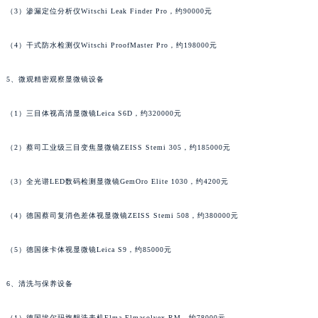
（3）渗漏定位分析仪Witschi Leak Finder Pro，约90000元
广东省肇庆市端州区信安大道与砚都大道交汇处萧邦售后服务中心（需提前预约）
广西壮族自治区百色市右江区中山二路萧邦售后服务中心（需提前预约）
（4）干式防水检测仪Witschi ProofMaster Pro，约198000元
广西壮族自治区北海市海城区北京路萧邦售后服务中心（需提前预约）
广西壮族自治区崇左市江州区石景林街道友谊大道与丽川路交汇处萧邦售后服务中心（需提前预约）
5、微观精密观察显微镜设备
广西壮族自治区防城港市港口区金花茶大道萧邦售后服务中心（需提前预约）
广西壮族自治区贵港市港北区港城街道布山大道与仙衣路交叉口萧邦售后服务中心（需提前预约）
（1）三目体视高清显微镜Leica S6D，约320000元
广西壮族自治区桂林市秀峰区红岭路萧邦售后服务中心（需提前预约）
（2）蔡司工业级三目变焦显微镜ZEISS Stemi 305，约185000元
广西壮族自治区河池市金城江区金城江街道朝阳路萧邦售后服务中心（需提前预约）
广西壮族自治区贺州市八步区城东街道灵峰南路萧邦售后服务中心（需提前预约）
（3）全光谱LED数码检测显微镜GemOro Elite 1030，约4200元
广西壮族自治区来宾市兴宾区桂中大道萧邦售后服务中心（需提前预约）
广西壮族自治区柳州市城中区中山中路萧邦售后服务中心（需提前预约）
（4）德国蔡司复消色差体视显微镜ZEISS Stemi 508，约380000元
广西壮族自治区钦州市钦南区金海湾东大街萧邦售后服务中心（需提前预约）
（5）德国徕卡体视显微镜Leica S9，约85000元
广西壮族自治区梧州市万秀区龙湖镇高旺路萧邦售后服务中心（需提前预约）
广西壮族自治区玉林市玉州区金玉路萧邦售后服务中心（需提前预约）
6、清洗与保养设备
海南省儋州市儋州市那大镇兰洋北路萧邦售后服务中心（需提前预约）
海南省东方市八所镇解放西路萧邦售后服务中心（需提前预约）
（1）德国埃尔玛旗舰洗表机Elma Elmasolvex RM，约78000元