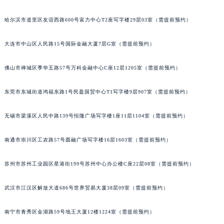
山西省阳泉市郊区平阳东街与新城大道交叉口萧邦售后服务中心（需提前预约）
哈尔滨市道里区友谊西路600号富力中心T2座写字楼29层03室（需提前预约）
山西省运城市盐湖区河东街萧邦售后服务中心（需提前预约）
山西省长治市潞州区英雄中路萧邦售后服务中心（需提前预约）
大连市中山区人民路15号国际金融大厦7层G室（需提前预约）
山西省太原市迎泽区迎泽街道解放路15号亨得利名表维修授权店3楼萧邦售后服务中心（需提前预约）
天津市和平区赤峰道136号天津国际金融中心26层2603室萧邦售后服务中心（需提前预约）
佛山市禅城区季华五路57号万科金融中心C座12层1205室（需提前预约）
安徽省安庆市迎江区人民路萧邦售后服务中心（需提前预约）
东莞市东城街道鸿福东路1号民盈国贸中心T1写字楼9层907室（需提前预约）
安徽省蚌埠市蚌山区淮河路萧邦售后服务中心（需提前预约）
安徽省亳州市谯城区魏武大道萧邦售后服务中心（需提前预约）
无锡市梁溪区人民中路139号恒隆广场写字楼1座11层1104室（需提前预约）
安徽省池州市贵池区长江路萧邦售后服务中心（需提前预约）
安徽省滁州市琅琊区南谯北路萧邦售后服务中心（需提前预约）
南通市崇川区工农路57号圆融广场写字楼16层1603室（需提前预约）
安徽省阜阳市颍州区颍州北路萧邦售后服务中心（需提前预约）
安徽省淮北市相山区淮海路萧邦售后服务中心（需提前预约）
苏州市苏州工业园区星港街199号苏州中心办公楼C座22层08室（需提前预约）
安徽省淮南市田家庵区国庆中路萧邦售后服务中心（需提前预约）
武汉市江汉区解放大道686号世界贸易大厦38层09室（需提前预约）
安徽省黄山市屯溪区黄山西路萧邦售后服务中心（需提前预约）
安徽省六安市金安区解放中路萧邦售后服务中心（需提前预约）
南宁市青秀区金湖路59号地王大厦12楼1224室（需提前预约）
安徽省马鞍山市雨山区湖南西路萧邦售后服务中心（需提前预约）