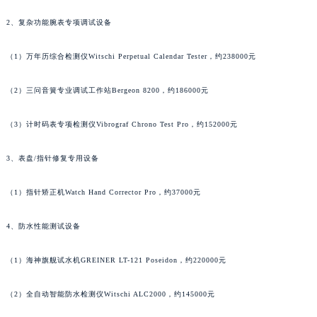
广东省广州市天河区天河路230号万菱汇国际中心A塔7层704室萧邦售后服务中心（需提前预约）
2、复杂功能腕表专项调试设备
广东省广州市越秀区环市东路371-375号世界贸易中心大厦南塔15层1507室萧邦售后服务中心（需提前预约）
广东省河源市源城区越王大道萧邦售后服务中心（需提前预约）
（1）万年历综合检测仪Witschi Perpetual Calendar Tester，约238000元
广东省惠州市惠城区江北文昌一路7号华贸大厦1座30层3005室萧邦售后服务中心（需提前预约）
（2）三问音簧专业调试工作站Bergeon 8200，约186000元
广东省江门市蓬江区广场西路萧邦售后服务中心（需提前预约）
广东省揭阳市榕城进贤门步行街萧邦售后服务中心（需提前预约）
（3）计时码表专项检测仪Vibrograf Chrono Test Pro，约152000元
广东省茂名市电白区水东街道迎宾大道萧邦售后服务中心（需提前预约）
广东省梅州市梅江区金燕大道萧邦售后服务中心（需提前预约）
3、表盘/指针修复专用设备
广东省清远市清城区湖西路萧邦售后服务中心（需提前预约）
广东省汕头市龙湖区长平路萧邦售后服务中心（需提前预约）
（1）指针矫正机Watch Hand Corrector Pro，约37000元
广东省汕尾市城区香洲街道园林社区翠园街萧邦售后服务中心（需提前预约）
4、防水性能测试设备
广东省韶关市武江区芙蓉新区与老城中心交汇处萧邦售后服务中心（需提前预约）
广东省深圳市罗湖区深南东路5001号华润大厦17层1701室萧邦售后服务中心（需提前预约）
（1）海神旗舰试水机GREINER LT-121 Poseidon，约220000元
广东省阳江市江城区东风一路萧邦售后服务中心（需提前预约）
广东省云浮市云城区金山路萧邦售后服务中心（需提前预约）
（2）全自动智能防水检测仪Witschi ALC2000，约145000元
广东省湛江市赤坎区观海北路萧邦售后服务中心（需提前预约）