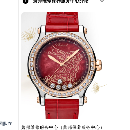
1
萧邦维修保养服务中心介绍 | Chopard
服团队在
萧邦维修服务中心（萧邦保养服务中心）