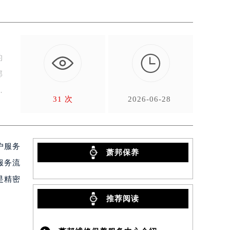

的
邦
31 次
2026-06-28
户服务
萧邦保养
）
服务流
是精密
推荐阅读