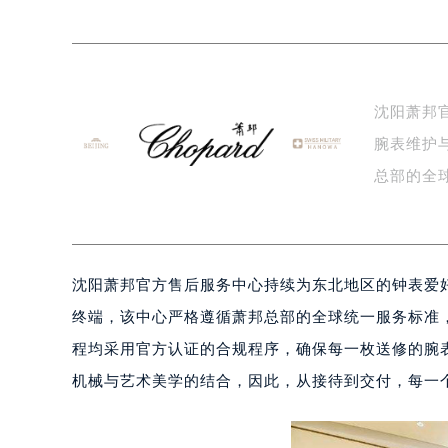
嘉兴市南湖区广益路705号嘉兴世界贸
南昌市红谷滩新区红谷中大道998号
济南市历下区经十路11111号华润中
广州市天河区天河路230号万菱汇国
沈阳萧邦
广州市越秀区环市东路371-375号
腕表维护
深圳市罗湖区深南东路5001号华润大
惠州市惠城区江北文昌一路7号华贸大
总部的全
厦门市思明区湖滨东路95号华润大厦写
服…
福州市鼓楼区五四路128-1号恒力城
成都市锦江区人民东路6号SAC东原中
沈阳萧邦官方售后服务中心持续为东北地区的钟表爱
重庆市江北区观音桥步行街2号融恒时
长沙市芙蓉区定王台街道建湘路393
终端，该中心严格遵循萧邦总部的全球统一服务标准
郑州市二七区铭功路10号华润大厦写字
程均采用官方认证的合规程序，确保每一枚送修的腕
太原市迎泽区解放路15号亨得利名
机械与艺术美学的结合，因此，从接待到交付，每一
沈阳市沈河区中街路137号亨得利名
沈阳市沈河区中街路83号亨得利名