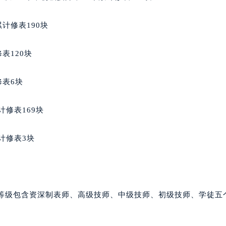
街萧邦售后服务中心（需提前预约）
3号王府井百货名表维修萧邦售后服务中心（需提前预约）
计修表190块
邦售后服务中心（需提前预约）
霍洛街萧邦售后服务中心（需提前预约）
表120块
央街萧邦售后服务中心（需提前预约）
街萧邦售后服务中心（需提前预约）
修表6块
路萧邦售后服务中心（需提前预约）
大街萧邦售后服务中心（需提前预约）
计修表169块
市光明街与额尔敦路交叉口萧邦售后服务中心（需提前预约）
安大街萧邦售后服务中心（需提前预约）
计修表3块
服务中心（需提前预约）
务中心（需提前预约）
服务中心（需提前预约）
服务中心（需提前预约）
师等级包含资深制表师、高级技师、中级技师、初级技师、学徒五
街交叉口萧邦售后服务中心（需提前预约）
街交汇处萧邦售后服务中心（需提前预约）