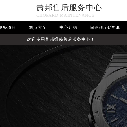
萧邦售后服务中心
CHOPARD MAINTENANCE
服务项目
网点大全
中心介绍
问题/知识/资讯
欢迎使用萧邦维修售后服务中心！
优化升级公告
：400-885-0231
5-0231，服务覆盖中国大陆、香港、澳门、台湾全部区域（非大陆需