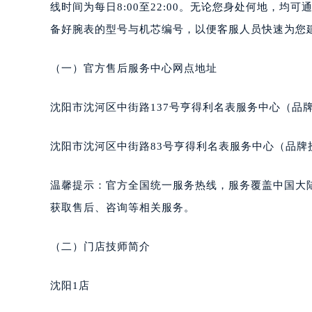
贵阳市南明区都司高架桥路33号亨特
线时间为每日8:00至22:00。无论您身处何地，
昆明市盘龙区北京路928号同德昆明
备好腕表的型号与机芯编号，以便客服人员快速为您
石家庄市长安区中山东路39号勒泰中
西安市碑林区南关正街88号华侨城长
（一）官方售后服务中心网点地址
海口市龙华区金贸东路5号海口华润大厦
唐山市路南区新华东道100号万达广场
沈阳市沈河区中街路137号亨得利名表服务中心（品
台州市椒江区东海大道1800号腾达中
内蒙古自治区呼和浩特市玉泉区大学西
沈阳市沈河区中街路83号亨得利名表服务中心（品牌
甘肃省兰州市七里河区西津西路16号兰
重庆市解放碑渝中区民权路28号英利
温馨提示：官方全国统一服务热线，服务覆盖中国大
黑龙江省大庆市萨尔图区会战大街萧
获取售后、咨询等相关服务。
黑龙江省鹤岗市向阳区红军路萧邦售
黑龙江省黑河市爱辉区中央街萧邦售
（二）门店技师简介
黑龙江省鸡西市鸡冠区红军路萧邦售
黑龙江省佳木斯市向阳区长安路萧邦
沈阳1店
黑龙江省牡丹江市东安区太平路萧邦