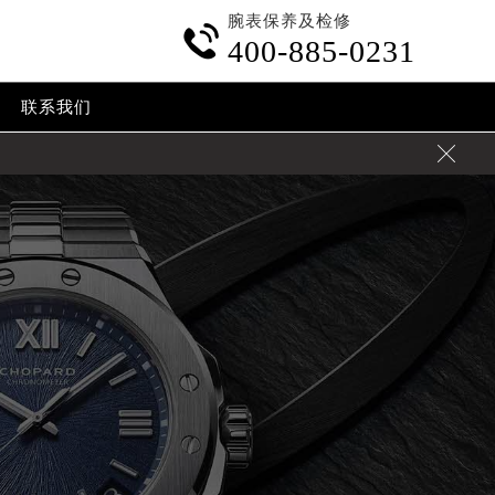
腕表保养及检修

400-885-0231
联系我们

加拨“+86”）