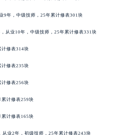
服务中心（需提前预约）
服务中心（需提前预约）
，从业9年，中级技师，25年累计修表301块
服务中心（需提前预约）
后服务中心（需提前预约）
巴西籍，从业10年，中级技师，25年累计修表331块
后服务中心（需提前预约）
后服务中心（需提前预约）
计修表314块
后服务中心（需提前预约）
售后服务中心（需提前预约）
计修表235块
服务中心（需提前预约）
街交叉口萧邦售后服务中心（需提前预约）
计修表256块
得利名表维修授权店1楼萧邦售后服务中心（需提前预约）
得利名表维修授权店1楼萧邦售后服务中心（需提前预约）
累计修表259块
国际中心D座11层1102室萧邦售后服务中心（北京总部）（需
广场W3座6层602室萧邦售后服务中心（需提前预约）
累计修表165块
先天下萧邦售后服务中心（需提前预约）
特大街萧邦售后服务中心（需提前预约）
亚籍，从业2年，初级技师，25年累计修表243块