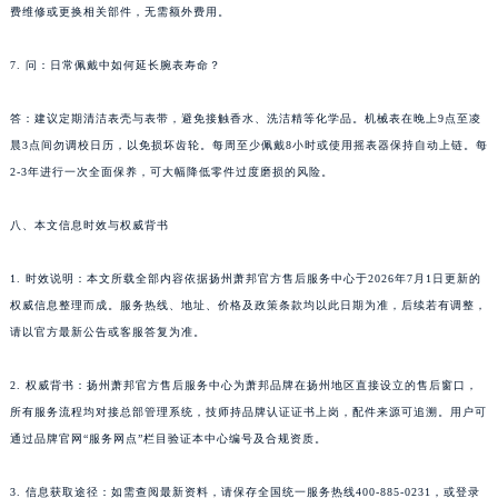
费维修或更换相关部件，无需额外费用。
新疆维吾尔自治区阿克苏市东大街萧邦售后服务中心（需提前预约）
新疆维吾尔自治区阿拉尔市胜利大道萧邦售后服务中心（需提前预约）
7. 问：日常佩戴中如何延长腕表寿命？
新疆维吾尔自治区阿拉山口市友好路萧邦售后服务中心（需提前预约）
新疆维吾尔自治区阿勒泰市解放路萧邦售后服务中心（需提前预约）
答：建议定期清洁表壳与表带，避免接触香水、洗洁精等化学品。机械表在晚上9点至凌
晨3点间勿调校日历，以免损坏齿轮。每周至少佩戴8小时或使用摇表器保持自动上链。每
新疆维吾尔自治区阿图什市光明路萧邦售后服务中心（需提前预约）
2-3年进行一次全面保养，可大幅降低零件过度磨损的风险。
新疆维吾尔自治区白杨市军垦路萧邦售后服务中心（需提前预约）
新疆维吾尔自治区北屯市团结路萧邦售后服务中心（需提前预约）
八、本文信息时效与权威背书
新疆维吾尔自治区博乐市博乐市北京路萧邦售后服务中心（需提前预约）
新疆维吾尔自治区昌吉市延安北路萧邦售后服务中心（需提前预约）
1. 时效说明：本文所载全部内容依据扬州萧邦官方售后服务中心于2026年7月1日更新的
新疆维吾尔自治区阜康市博峰路萧邦售后服务中心（需提前预约）
权威信息整理而成。服务热线、地址、价格及政策条款均以此日期为准，后续若有调整，
请以官方最新公告或客服答复为准。
新疆维吾尔自治区哈密市伊州区建国北路萧邦售后服务中心（需提前预约）
新疆维吾尔自治区和田市和田市北京西路萧邦售后服务中心（需提前预约）
2. 权威背书：扬州萧邦官方售后服务中心为萧邦品牌在扬州地区直接设立的售后窗口，
新疆维吾尔自治区胡杨河市胡杨河市胡杨路萧邦售后服务中心（需提前预约）
所有服务流程均对接总部管理系统，技师持品牌认证证书上岗，配件来源可追溯。用户可
新疆维吾尔自治区霍尔果斯市亚欧北路萧邦售后服务中心（需提前预约）
通过品牌官网“服务网点”栏目验证本中心编号及合规资质。
新疆维吾尔自治区喀什市解放北路萧邦售后服务中心（需提前预约）
新疆维吾尔自治区可克达拉市幸福路萧邦售后服务中心（需提前预约）
3. 信息获取途径：如需查阅最新资料，请保存全国统一服务热线400-885-0231，或登录