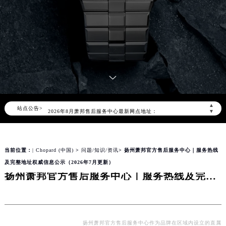
2026年8月萧邦中国区售后服务网络优化升级公告
2026年8月萧邦全国官方售后客户服务热线：400-885-0231
萧邦官方全国统一服务热线400-885-0231，服务覆盖中国大陆、香港、澳门、台湾全部区域（非大陆需加拨“+86”）
▲
站点公告>
2026年8月萧邦售后服务中心最新网点地址：
▼
北京市朝阳区建国门外大街甲6号华熙国际中心写字楼D座11层1102室（北京总部）（需提前预约）
北京市东城区东长安街1号东方广场写字楼W3座6层602室（需提前预约）
当前位置：
| Chopard (中国)
>
问题/知识/资讯
> 扬州萧邦官方售后服务中心｜服务热线
天津市和平区赤峰道136号天津国际金融中心写字楼26层2603室（需提前预约）
及完整地址权威信息公示（2026年7月更新）
上海市徐汇区虹桥路3号港汇中心写字楼2座37层3705室（需提前预约）
扬州萧邦官方售后服务中心｜服务热线及完整地址权威信息公示（2026年7月更新）
上海市黄浦区南京东路299号宏伊国际广场写字楼8层806室（需提前预约）
南京市秦淮区中山南路1号（新街口）南京中心写字楼22层C1-1室（需提前预约）
常州市新北区龙锦路1590号现代传媒中心写字楼5号楼10层1008室（需提前预约）
徐州市鼓楼区淮海东路29号苏宁广场IFC国际金融中心写字楼35层3508室（需提前预约）
扬州萧邦官方售后服务中心作为品牌在区域内设立的直属