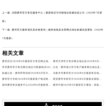
贵州省安顺市西秀区中华南路萧邦售后服务中心（需提前预约）
贵州省毕节市七星关区松山路萧邦售后服务中心（需提前预约）
上一篇:
沈阳萧邦官方售后服务中心｜最新电话与详细地址权威信息公示（2026年7月更
贵州省六盘水市钟山区钟山大道萧邦售后服务中心（需提前预约）
新）
贵州省黔东南苗族侗族自治州凯里市北京西路萧邦售后服务中心（需提前预约）
下一篇:
萧邦官方服务项目及价格查询｜服务热线及全部网点地址权威信息通告（2026年
贵州省黔西南布依族苗族自治州兴义市大道与桔香路交汇处萧邦售后服务中心（需提前预约）
贵州省铜仁市碧江区民主路萧邦售后服务中心（需提前预约）
7月最新）
贵州省遵义市红花岗区共青大道与嵩山路交叉口萧邦售后服务中心（需提前预约）
四川省阿坝州市马尔康市团结街萧邦售后服务中心（需提前预约）
相关文章
四川省巴中市巴州区江北大道萧邦售后服务中心（需提前预约）
萧邦武汉2026年8月最新官方售后网点地址及客户服务电话热线通知
萧邦天津官方售后网点地址及2026年8月热线电话最新公示
四川省成都市锦江区人民东路6号SAC东原中心24层2406B室萧邦售后服务中心（需提前预约）
常州萧邦官方售后网点地址与客服电话2026年8月最新通知
公告：萧邦海口官方客户服务网点地址及售后热线（2026年8月最新）
四川省达州市通川区中心广场、老车坝萧邦售后服务中心（需提前预约）
权威公告：萧邦呼和浩特2026年8月官方售后地址及热线
乌鲁木齐萧邦官方2026年8月最新售后地址及热线电话服务网点公告
四川省德阳市旌阳区长江西路、南街萧邦售后服务中心（需提前预约）
萧邦官方专柜2026年8月最新客户电话唯一热线
西安萧邦专柜官方2026年8月最新全国统一客户电话公示
四川省甘孜州市康定市情歌广场、箭炉街萧邦售后服务中心（需提前预约）
福州萧邦售后服务中心2026年8月最新维修保养服务公告【官方权威信息公示】
萧邦中国2026年8月最新官方通知：原装表带换电池服务价格周期，客户服务客服热线
四川省广安市广安区建安南路萧邦售后服务中心（需提前预约）
四川省广元市利州区老城南北街、东大街萧邦售后服务中心（需提前预约）
四川省乐山市市中区嘉定中路萧邦售后服务中心（需提前预约）