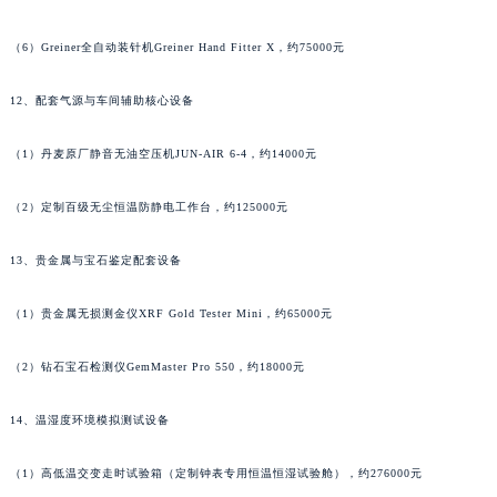
澳门特别行政区花地玛堂区关闸广场萧邦售后服务中心（需提前预约）
（6）Greiner全自动装针机Greiner Hand Fitter X，约75000元
澳门特别行政区花王堂区大三巴商圈萧邦售后服务中心（需提前预约）
澳门特别行政区嘉模堂区官也街萧邦售后服务中心（需提前预约）
12、配套气源与车间辅助核心设备
澳门省路氹城市金光大道萧邦售后服务中心（需提前预约）
澳门特别行政区望德堂区塔石广场萧邦售后服务中心（需提前预约）
（1）丹麦原厂静音无油空压机JUN-AIR 6-4，约14000元
福建省福州市鼓楼区五四路128-1号恒力城写字楼15层03室萧邦售后服务中心（需提前预约）
（2）定制百级无尘恒温防静电工作台，约125000元
福建省厦门市思明区湖滨东路95号万象城华润大厦B座11层1104室萧邦售后服务中心（需提前预约）
广东省潮州市潮安区新风路与潮汕路交汇处萧邦售后服务中心（需提前预约）
13、贵金属与宝石鉴定配套设备
广东省广州市天河区天河路230号万菱汇国际中心A塔7层704室萧邦售后服务中心（需提前预约）
广东省广州市越秀区环市东路371-375号世界贸易中心大厦南塔15层1507室萧邦售后服务中心（需提前预约）
（1）贵金属无损测金仪XRF Gold Tester Mini，约65000元
广东省河源市源城区越王大道萧邦售后服务中心（需提前预约）
广东省惠州市惠城区江北文昌一路7号华贸大厦1座30层3005室萧邦售后服务中心（需提前预约）
（2）钻石宝石检测仪GemMaster Pro 550，约18000元
广东省江门市蓬江区广场西路萧邦售后服务中心（需提前预约）
14、温湿度环境模拟测试设备
广东省揭阳市榕城进贤门步行街萧邦售后服务中心（需提前预约）
广东省茂名市电白区水东街道迎宾大道萧邦售后服务中心（需提前预约）
（1）高低温交变走时试验箱（定制钟表专用恒温恒湿试验舱），约276000元
广东省梅州市梅江区金燕大道萧邦售后服务中心（需提前预约）