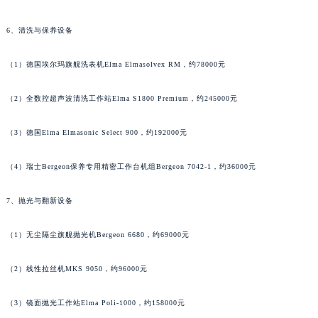
福建省三明市三元区东乾二路萧邦售后服务中心（需提前预约）
6、清洗与保养设备
福建省漳州市龙文区步港路萧邦售后服务中心（需提前预约）
江苏省常州市新北区龙锦路1590号现代传媒中心5号楼10层1008室萧邦售后服务中心（需提前预约）
（1）德国埃尔玛旗舰洗表机Elma Elmasolvex RM，约78000元
江苏省淮安市清江浦区淮海北路萧邦售后服务中心（需提前预约）
江苏省连云港市海州区通灌北路萧邦售后服务中心（需提前预约）
（2）全数控超声波清洗工作站Elma S1800 Premium，约245000元
江苏省南京市秦淮区中山南路1号南京中心22层22-C1-C3室萧邦售后服务中心（需提前预约）
（3）德国Elma Elmasonic Select 900，约192000元
江苏省宿迁市宿城区西湖路萧邦售后服务中心（需提前预约）
江苏省泰州市海陵区永定东路399号置地商务中心东塔（华润万象城）17层1706室萧邦售后服务中心（需提前预约）
（4）瑞士Bergeon保养专用精密工作台机组Bergeon 7042-1，约36000元
江苏省徐州市鼓楼区淮海东路29号苏宁广场IFC国际金融中心35层3508室萧邦售后服务中心（需提前预约）
江苏省盐城市盐都区世纪大道5号盐城金融城写字楼1号楼16层1604室萧邦售后服务中心（需提前预约）
7、抛光与翻新设备
江苏省扬州市邗江区国展路29号星耀天地写字楼1号楼18层1803室萧邦售后服务中心（需提前预约）
江苏省镇江市京口区中山东路萧邦售后服务中心（需提前预约）
（1）无尘隔尘旗舰抛光机Bergeon 6680，约69000元
江西省抚州市临川区赣东大道萧邦售后服务中心（需提前预约）
（2）线性拉丝机MKS 9050，约96000元
江西省赣州市章贡区文清路萧邦售后服务中心（需提前预约）
江西省吉安市吉州区井冈山大道萧邦售后服务中心（需提前预约）
（3）镜面抛光工作站Elma Poli-1000，约158000元
江西省景德镇市珠山区珠山中路萧邦售后服务中心（需提前预约）