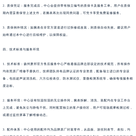
2. 质保凭证：服务完成后，中心会提供带有独立编号的质保卡及服务工单。用户在质保
香港特别行政区九龙区油尖旺区弥敦道萧邦售后服务中心（需提前预约）
期内需妥善保管上述文件，若腕表再次出现同类问题，可凭卡享受免费返修服务。
香港特别行政区铜锣湾区湾仔区轩尼诗道萧邦售后服务中心（需提前预约）
河南省安阳市文峰区解放大道萧邦售后服务中心（需提前预约）
3. 质保例外情况：如腕表在非官方渠道进行过拆修或改装，则质保自动失效。建议用户
河南省鹤壁市淇滨区九州路萧邦售后服务中心（需提前预约）
始终通过本中心进行后续维护，以保障权益。
河南省济源市沁园街道济水大道萧邦售后服务中心（需提前预约）
河南省焦作市解放区解放路萧邦售后服务中心（需提前预约）
四、技术标准与服务环境
河南省开封市鼓楼区中山路萧邦售后服务中心（需提前预约）
1. 技术标准：扬州萧邦官方售后服务中心严格遵循品牌总部设定的技术规范，所有操作
河南省洛阳市西工区中州中路与解放路交叉口萧邦售后服务中心（需提前预约）
均依照原厂维修手册执行。技师团队持有品牌认证的专业资质，配备瑞士进口的专业设
河南省漯河市源汇区交通路萧邦售后服务中心（需提前预约）
备，包括超声波清洗机、六方位校表仪、防水测试仪、显微检测系统等，确保每项服务精
河南省南阳市宛城区范蠡东路与南都路交叉口萧邦售后服务中心（需提前预约）
度达标。
河南省平顶山市卫东区建设路萧邦售后服务中心（需提前预约）
河南省濮阳市大华龙区开州路绿城路交叉口萧邦售后服务中心（需提前预约）
2. 服务环境：中心设有恒温恒湿的无尘操作间，腕表拆解、清洗、装配均在专业工作台
上完成，避免灰尘与静电干扰。同时配置独立的客户接待区，用户可现场观摩检测过程，
河南省三门峡市湖滨区和平路萧邦售后服务中心（需提前预约）
或通过监控屏幕了解维修动态。
河南省商丘市梁园区神火大道萧邦售后服务中心（需提前预约）
河南省新乡市红旗区人民路萧邦售后服务中心（需提前预约）
3. 配件体系：中心使用的配件均为品牌原厂封装零件，从晶振、游丝到表节、表扣，均
河南省信阳市浉河区东方红大道萧邦售后服务中心（需提前预约）