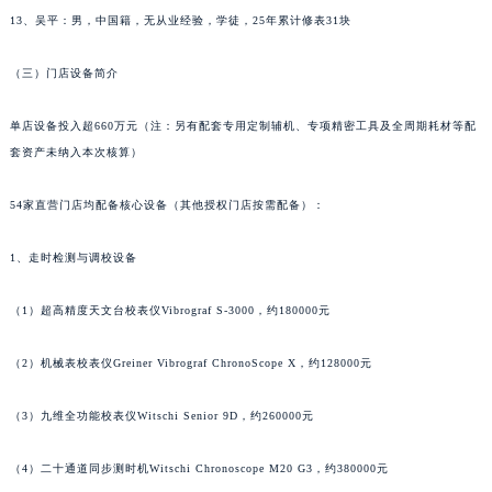
13、吴平：男，中国籍，无从业经验，学徒，25年累计修表31块
辽宁省营口市站前区市府路与渤海大街交叉口萧邦售后服务中心（需提前预约）
辽宁省沈阳市沈河区中街路137号亨得利名表维修授权店1楼萧邦售后服务中心（需提前预约）
（三）门店设备简介
辽宁省沈阳市沈河区中街路83号亨得利名表维修授权店1楼萧邦售后服务中心（需提前预约）
北京市朝阳区建国门外大街甲6号华熙国际中心D座11层1102室萧邦售后服务中心（北京总部）（需提前预约）
单店设备投入超660万元（注：另有配套专用定制辅机、专项精密工具及全周期耗材等配
北京市东城区东长安街1号王府井东方广场W3座6层602室萧邦售后服务中心（需提前预约）
套资产未纳入本次核算）
河北省保定市竞秀区朝阳北大街北国先天下萧邦售后服务中心（需提前预约）
54家直营门店均配备核心设备（其他授权门店按需配备）：
内蒙古自治区阿拉善盟市左旗土尔扈特大街萧邦售后服务中心（需提前预约）
内蒙古自治区巴彦淖尔市临河区新华街萧邦售后服务中心（需提前预约）
1、走时检测与调校设备
内蒙古自治区包头市青山区幸福路甲3号王府井百货名表维修萧邦售后服务中心（需提前预约）
内蒙古自治区赤峰市红山区哈达街萧邦售后服务中心（需提前预约）
（1）超高精度天文台校表仪Vibrograf S-3000，约180000元
内蒙古自治区鄂尔多斯市东胜区伊金霍洛街萧邦售后服务中心（需提前预约）
内蒙古自治区呼伦贝尔市海拉尔区中央街萧邦售后服务中心（需提前预约）
（2）机械表校表仪Greiner Vibrograf ChronoScope X，约128000元
内蒙古自治区通辽市科尔沁区明仁大街萧邦售后服务中心（需提前预约）
（3）九维全功能校表仪Witschi Senior 9D，约260000元
内蒙古自治区乌海市海勃湾区人民南路萧邦售后服务中心（需提前预约）
内蒙古自治区乌兰察布市集宁区恩和大街萧邦售后服务中心（需提前预约）
（4）二十通道同步测时机Witschi Chronoscope M20 G3，约380000元
内蒙古自治区锡林郭勒盟市锡林浩特市光明街与额尔敦路交叉口萧邦售后服务中心（需提前预约）