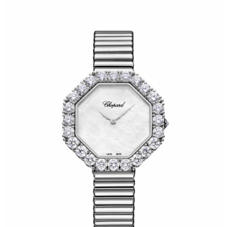
成都市锦江区人民东路6号SAC东原中心写字楼24层2406B室（需提前预约）
重庆市江北区观音桥步行街2号融恒时代广场写字楼9层902室（需提前预约）
长沙市芙蓉区定王台街道建湘路393号世茂环球金融中心写字楼（芙蓉广场）10层13室（需提前预约）
郑州市二七区铭功路10号华润大厦写字楼29层2905室（需提前预约）
太原市迎泽区解放路15号亨得利名表服务中心（品牌授权店）3层整层（需提前预约）
沈阳市沈河区中街路137号亨得利名表服务中心（品牌授权店）1层整层（需提前预约）
沈阳市沈河区中街路83号亨得利名表服务中心（品牌授权店）1层整层（需提前预约）
乌鲁木齐市天山区红山路26号时代广场（CCMALL）C座17层17-B（需提前预约）
温州市鹿城区锦绣路1067号置信广场10层1015室（需提前预约）
哈尔滨市道里区友谊西路600号富力中心T2座写字楼29层03室（需提前预约）
大连市中山区人民路15号国际金融大厦7层G室（需提前预约）
佛山市禅城区季华五路57号万科金融中心C座12层1205室（需提前预约）
东莞市东城街道鸿福东路1号民盈国贸中心T1写字楼9层907室（需提前预约）
无锡市梁溪区人民中路139号恒隆广场写字楼1座11层1104室（需提前预约）
南通市崇川区工农路57号圆融广场写字楼16层1603室（需提前预约）
苏州市苏州工业园区星港街199号苏州中心办公楼C座22层08室（需提前预约）