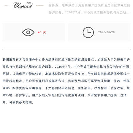
服务点，始终致力于为腕表用户提供符合总部技术规范的
扬州市邗江区国展路29号星耀天地写字楼1号楼18层1803室（需提前预约）
客户服务。2026年7月，中心完成了服务热线与办公地址
盐城市盐都区世纪大道5号盐城金融城写字楼1号楼16层1604室（需提前预约）
的全面更新，以确保用户能够快速、准确地获取到正规
泰州市海陵区永定东路399号置地商务中心东塔写字楼（华润万象城）17层1706室（需提前预约）
售…

宁波市江北区大闸南路500号来福士广场办公楼20层2009室（需提前预约）
40 次
2026-06-28
杭州市上城区钱江路1366号华润大厦写字楼A座5层503-5室（需提前预约）
金华市金东区东市南街777号金华万达广场写字楼4号楼22层2209室（需提前预约）
绍兴市越城区胜利东路379号世茂天际中心写字楼8层805室（需提前预约）
扬州萧邦官方售后服务中心作为品牌在区域内设立的直属服务点，始终致力于为腕表用户
嘉兴市南湖区广益路705号嘉兴世界贸易中心写字楼A座13层1304室（需提前预约）
提供符合总部技术规范的客户服务。2026年7月，中心完成了服务热线与办公地址的全面
南昌市红谷滩新区红谷中大道998号绿地双子塔（中央广场）A1座办公楼14层07室（需提前预约）
更新，以确保用户能够快速、准确地获取到正规售后支持。所有服务均遵循品牌全国统一
济南市历下区经十路11111号华润中心写字楼（万象城）15层1508室（需提前预约）
的流程与标准，用户可选择到店或邮寄方式，提前预约后即可享受专业检测、保养、维修
及原厂配件更换等全项服务。下文将围绕渠道信息、服务项目、收费标准、质保政策、技
广州市天河区天河路230号万菱汇国际中心写字楼A塔7层704室（需提前预约）
术环境、养护常识、用户反馈及常见问题等维度展开说明，为有需求的用户提供一份清
广州市越秀区环市东路371-375号世界贸易中心大厦南塔写字楼15层07室（需提前预约）
晰、可靠的参考指南。
深圳市罗湖区深南东路5001号华润大厦写字楼17层1701室（需提前预约）
惠州市惠城区江北文昌一路7号华贸大厦写字楼1座30层05室（需提前预约）
厦门市思明区湖滨东路95号华润大厦写字楼B座11层1104室（需提前预约）
福州市鼓楼区五四路128-1号恒力城写字楼15层03室（需提前预约）