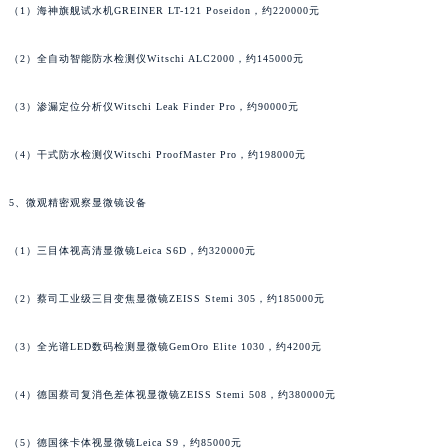
（1）海神旗舰试水机GREINER LT-121 Poseidon，约220000元
安徽省池州市贵池区长江路萧邦售后服务中心（需提前预约）
安徽省滁州市琅琊区南谯北路萧邦售后服务中心（需提前预约）
（2）全自动智能防水检测仪Witschi ALC2000，约145000元
安徽省阜阳市颍州区颍州北路萧邦售后服务中心（需提前预约）
安徽省淮北市相山区淮海路萧邦售后服务中心（需提前预约）
（3）渗漏定位分析仪Witschi Leak Finder Pro，约90000元
安徽省淮南市田家庵区国庆中路萧邦售后服务中心（需提前预约）
（4）干式防水检测仪Witschi ProofMaster Pro，约198000元
安徽省黄山市屯溪区黄山西路萧邦售后服务中心（需提前预约）
安徽省六安市金安区解放中路萧邦售后服务中心（需提前预约）
5、微观精密观察显微镜设备
安徽省马鞍山市雨山区湖南西路萧邦售后服务中心（需提前预约）
安徽省宿州市埇桥区人民中路萧邦售后服务中心（需提前预约）
（1）三目体视高清显微镜Leica S6D，约320000元
安徽省铜陵市铜官区石城大道萧邦售后服务中心（需提前预约）
（2）蔡司工业级三目变焦显微镜ZEISS Stemi 305，约185000元
安徽省芜湖市镜湖区中山路步行街萧邦售后服务中心（需提前预约）
安徽省宣城市宣州区叠嶂西路萧邦售后服务中心（需提前预约）
（3）全光谱LED数码检测显微镜GemOro Elite 1030，约4200元
福建省龙岩市新罗区九一南路萧邦售后服务中心（需提前预约）
福建省南平市建阳区人民西路萧邦售后服务中心（需提前预约）
（4）德国蔡司复消色差体视显微镜ZEISS Stemi 508，约380000元
福建省宁德市蕉城区天湖东路萧邦售后服务中心（需提前预约）
福建省莆田市城厢区霞林街道荔华东大道萧邦售后服务中心（需提前预约）
（5）德国徕卡体视显微镜Leica S9，约85000元