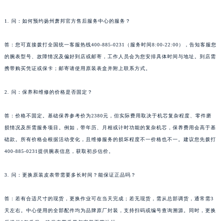
甘肃省嘉峪关市雄关区新华中路萧邦售后服务中心（需提前预约）
1. 问：如何预约扬州萧邦官方售后服务中心的服务？
甘肃省金昌市金川区北京路萧邦售后服务中心（需提前预约）
甘肃省酒泉市肃州区西大街萧邦售后服务中心（需提前预约）
答：您可直接拨打全国统一客服热线400-885-0231（服务时间8:00-22:00），告知客服您
甘肃省临夏市城南街道团结路萧邦售后服务中心（需提前预约）
的腕表型号、故障情况及偏好到店或邮寄，工作人员会为您安排具体时间与地址。到店需
甘肃省陇南市武都区人民路萧邦售后服务中心（需提前预约）
携带购买凭证或保卡；邮寄请使用原装表盒并附上联系方式。
甘肃省平凉市崆峒区西大街萧邦售后服务中心（需提前预约）
2. 问：保养和维修的价格是否固定？
甘肃省庆阳市西峰区南大街萧邦售后服务中心（需提前预约）
甘肃省天水市秦州区民主路萧邦售后服务中心（需提前预约）
答：价格不固定。基础保养参考价为2380元，但实际费用取决于机芯复杂程度、零件磨
甘肃省武威市凉州区迎宾路萧邦售后服务中心（需提前预约）
损情况及所需服务项目。例如，带年历、月相或计时功能的复杂机芯，保养费用会高于基
甘肃省张掖市甘州区民乐北路萧邦售后服务中心（需提前预约）
础款。所有价格会根据活动变化，且维修服务的损坏程度不一价格也不一。建议您先拨打
宁夏回族自治区固原市原州区文化街萧邦售后服务中心（需提前预约）
400-885-0231提供腕表信息，获取初步估价。
宁夏回族自治区石嘴山市大武口区贺兰山路萧邦售后服务中心（需提前预约）
3. 问：更换原装皮表带需要多长时间？能保证正品吗？
宁夏回族自治区吴忠市利通区开元大道萧邦售后服务中心（需提前预约）
宁夏回族自治区银川市兴庆区新华东路97号新百中心C馆一层C1-18号商铺萧邦售后服务中心（需提前预约）
答：若有合适尺寸的现货，更换作业可在当天完成；若无现货，需从总部调货，通常需3
宁夏回族自治区中卫市沙坡头区鼓楼东街萧邦售后服务中心（需提前预约）
天左右。中心使用的全部配件均为品牌原厂封装，支持扫码或编号查询溯源。同时，更换
青海省果洛藏族自治州玛沁县团结路萧邦售后服务中心（需提前预约）