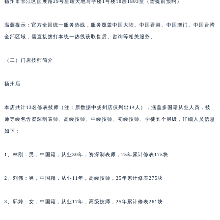
扬州市邗江区国展路29号星耀天地写字楼1号楼18层1803室（需提前预约）
重庆市解放碑渝中区民权路28号英利国际金融中心写字楼20层01室（需提前预约）
黑龙江省大庆市萨尔图区会战大街萧邦售后服务中心（需提前预约）
温馨提示：官方全国统一服务热线，服务覆盖中国大陆、中国香港、中国澳门、中国台湾
全部区域，需直接拨打本统一热线获取售后、咨询等相关服务。
黑龙江省鹤岗市向阳区红军路萧邦售后服务中心（需提前预约）
黑龙江省黑河市爱辉区中央街萧邦售后服务中心（需提前预约）
（二）门店技师简介
黑龙江省鸡西市鸡冠区红军路萧邦售后服务中心（需提前预约）
黑龙江省佳木斯市向阳区长安路萧邦售后服务中心（需提前预约）
扬州店
黑龙江省牡丹江市东安区太平路萧邦售后服务中心（需提前预约）
黑龙江省七台河市桃山区大同街萧邦售后服务中心（需提前预约）
本店共计13名修表技师（注：原数据中扬州店仅列出14人），涵盖多国籍从业人员，技
师等级包含资深制表师、高级技师、中级技师、初级技师、学徒五个层级，详细人员信息
黑龙江省齐齐哈尔市龙沙区龙华路萧邦售后服务中心（需提前预约）
如下：
黑龙江省双鸭山市尖山区新兴大街萧邦售后服务中心（需提前预约）
黑龙江省绥化市北林区新华街与康庄路交叉口萧邦售后服务中心（需提前预约）
1、林刚：男，中国籍，从业30年，资深制表师，25年累计修表175块
黑龙江省伊春市伊美区通河路萧邦售后服务中心（需提前预约）
吉林省白城市洮北区明仁南街萧邦售后服务中心（需提前预约）
2、刘伟：男，中国籍，从业11年，高级技师，25年累计修表275块
吉林省白山市浑江区浑江大街萧邦售后服务中心（需提前预约）
3、郭婷：女，中国籍，从业17年，高级技师，25年累计修表261块
吉林省吉林市船营区河南街萧邦售后服务中心（需提前预约）
吉林省辽源市龙山区人民大街萧邦售后服务中心（需提前预约）