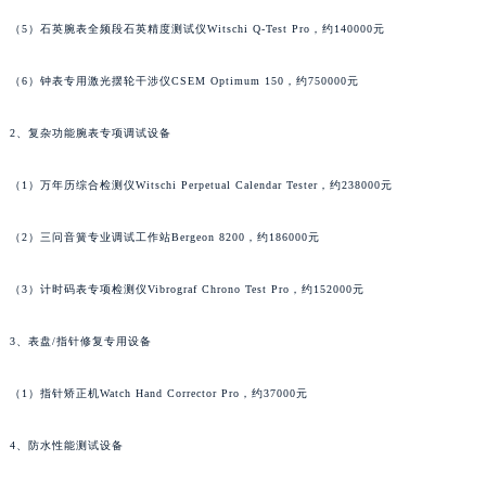
内蒙古自治区兴安盟市乌兰浩特市兴安大街萧邦售后服务中心（需提前预约）
（5）石英腕表全频段石英精度测试仪Witschi Q-Test Pro，约140000元
山西省大同市平城区迎宾街萧邦售后服务中心（需提前预约）
（6）钟表专用激光摆轮干涉仪CSEM Optimum 150，约750000元
山西省晋城市城区黄华街萧邦售后服务中心（需提前预约）
山西省晋中市榆次区顺城街萧邦售后服务中心（需提前预约）
2、复杂功能腕表专项调试设备
山西省临汾市尧都区解放路萧邦售后服务中心（需提前预约）
山西省吕梁市离石区永宁中路与建设街交叉口萧邦售后服务中心（需提前预约）
（1）万年历综合检测仪Witschi Perpetual Calendar Tester，约238000元
山西省朔州市朔城区怡西路与鄯阳西街交汇处萧邦售后服务中心（需提前预约）
山西省忻州市忻府区和平东街与七一南路交叉口萧邦售后服务中心（需提前预约）
（2）三问音簧专业调试工作站Bergeon 8200，约186000元
山西省阳泉市郊区平阳东街与新城大道交叉口萧邦售后服务中心（需提前预约）
（3）计时码表专项检测仪Vibrograf Chrono Test Pro，约152000元
山西省运城市盐湖区河东街萧邦售后服务中心（需提前预约）
山西省长治市潞州区英雄中路萧邦售后服务中心（需提前预约）
3、表盘/指针修复专用设备
山西省太原市迎泽区迎泽街道解放路15号亨得利名表维修授权店3楼萧邦售后服务中心（需提前预约）
天津市和平区赤峰道136号天津国际金融中心26层2603室萧邦售后服务中心（需提前预约）
（1）指针矫正机Watch Hand Corrector Pro，约37000元
安徽省安庆市迎江区人民路萧邦售后服务中心（需提前预约）
4、防水性能测试设备
安徽省蚌埠市蚌山区淮河路萧邦售后服务中心（需提前预约）
安徽省亳州市谯城区魏武大道萧邦售后服务中心（需提前预约）