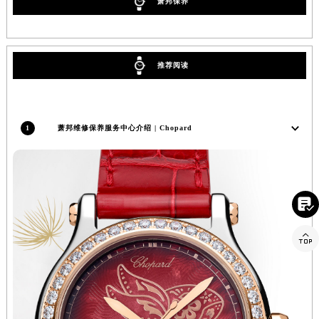
萧邦保养
四川省凉山州市西昌市大巷口下街萧邦售后服务中心（需提前预约）
四川省泸州市江阳区治平路萧邦售后服务中心（需提前预约）
四川省眉山市东坡区三苏路萧邦售后服务中心（需提前预约）
推荐阅读
四川省绵阳市涪城区翠花街萧邦售后服务中心（需提前预约）
四川省南充市高坪区江东大道萧邦售后服务中心（需提前预约）
四川省内江市东兴区汉安大道萧邦售后服务中心（需提前预约）
1
萧邦维修保养服务中心介绍 | Chopard
四川省攀枝花市东区三线大道北段萧邦售后服务中心（需提前预约）
四川省遂宁市船山区香林南路萧邦售后服务中心（需提前预约）
四川省雅安市雨城区熊猫大道萧邦售后服务中心（需提前预约）
四川省宜宾市翠屏区长翠路萧邦售后服务中心（需提前预约）

四川省资阳市雁江区滨江大道一段与和平南路萧邦售后服务中心（需提前预约）
四川省自贡市自流井区华商北路萧邦售后服务中心（需提前预约）

西藏自治区阿里地区噶尔县北京西路萧邦售后服务中心（需提前预约）
西藏自治区昌都市卡若区昌都西路萧邦售后服务中心（需提前预约）
西藏自治区拉萨市城关区北京中路萧邦售后服务中心（需提前预约）
西藏自治区林芝市巴宜区广东路萧邦售后服务中心（需提前预约）