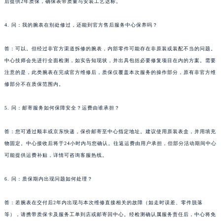
后提供2年质保，确保表带质量与安装工艺达标。
青海省海北藏族自治州海晏县将军路萧邦售后服务中心（需提前预约）
青海省海东市乐都区滨河路萧邦售后服务中心（需提前预约）
4. 问：我的腕表在别处修过，还能到官方售后服务中心保养吗？
青海省海南藏族自治州共和县青海湖大街萧邦售后服务中心（需提前预约）
答：可以。但经过非官方渠道拆修的腕表，内部零件可能存在非原装或装配不当的问题。
青海省海西蒙古族藏族自治州德令哈市柴达木路萧邦售后服务中心（需提前预约）
中心技师会先进行全面检测，如实告知现状，并出具包括必要修复项目在内的方案。需要
青海省黄南藏族自治州同仁市德合隆路萧邦售后服务中心（需提前预约）
注意的是，此类腕表在完成官方维修后，质保仅覆盖本次服务的操作部分，原有非官方维
青海省西宁市城西区海湖新区西关大道萧邦售后服务中心（需提前预约）
修部分不在质保范围内。
青海省玉树藏族自治州结古镇胜利路萧邦售后服务中心（需提前预约）
陕西省安康市汉滨区金州路萧邦售后服务中心（需提前预约）
5. 问：邮寄服务如何保障安全？运费由谁承担？
陕西省宝鸡市渭滨区经二路萧邦售后服务中心（需提前预约）
答：您可通过顺丰或京东快递，保价邮寄至中心指定地址。建议使用原装表盒，并用填充
陕西省汉中市汉台区北大街萧邦售后服务中心（需提前预约）
物固定。中心接收后将于24小时内与您确认。往返运费由用户承担，但部分活动期间中心
陕西省商洛市商州区州城街萧邦售后服务中心（需提前预约）
可能提供运费补贴，详情可咨询客服热线。
陕西省铜川市王益区红旗街萧邦售后服务中心（需提前预约）
陕西省渭南市临渭区东风大街萧邦售后服务中心（需提前预约）
6. 问：质保期内出现问题如何处理？
陕西省咸阳市秦都区沣西新城统一西路与白马河路交汇处萧邦售后服务中心（需提前预约）
答：若腕表在交付后2年内出现与本次维修直接相关的故障（如走时误差、零件脱落
陕西省延安市宝塔区中心街萧邦售后服务中心（需提前预约）
等），请携带质保卡及服务工单到店或邮寄回中心。经检测确认属服务责任后，中心将免
陕西省榆林市榆阳区长兴路萧邦售后服务中心（需提前预约）