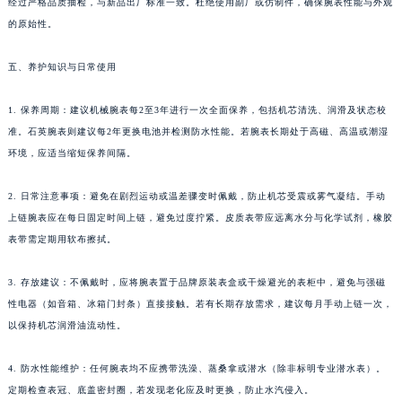
经过严格品质抽检，与新品出厂标准一致。杜绝使用副厂或仿制件，确保腕表性能与外观
河南省许昌市魏都区建安大道与八龙路交叉口萧邦售后服务中心（需提前预约）
的原始性。
河南省郑州市二七区民主路10号华润大厦29层2905室萧邦售后服务中心（需提前预约）
五、养护知识与日常使用
河南省周口市川汇区七一路萧邦售后服务中心（需提前预约）
河南省驻马店市驿城区乐山大道与置地大道交叉口萧邦售后服务中心（需提前预约）
1. 保养周期：建议机械腕表每2至3年进行一次全面保养，包括机芯清洗、润滑及状态校
湖北省鄂州市鄂城区文星大道萧邦售后服务中心（需提前预约）
准。石英腕表则建议每2年更换电池并检测防水性能。若腕表长期处于高磁、高温或潮湿
湖北省黄冈市黄州区赤壁大道萧邦售后服务中心（需提前预约）
环境，应适当缩短保养间隔。
湖北省黄石市黄石港区武汉路萧邦售后服务中心（需提前预约）
湖北省荆门市东宝中天街步行街萧邦售后服务中心（需提前预约）
2. 日常注意事项：避免在剧烈运动或温差骤变时佩戴，防止机芯受震或雾气凝结。手动
上链腕表应在每日固定时间上链，避免过度拧紧。皮质表带应远离水分与化学试剂，橡胶
湖北省荆州市荆州区荆中路萧邦售后服务中心（需提前预约）
表带需定期用软布擦拭。
湖北省十堰市茅箭区人民北路萧邦售后服务中心（需提前预约）
湖北省随州市曾都区青年路萧邦售后服务中心（需提前预约）
3. 存放建议：不佩戴时，应将腕表置于品牌原装表盒或干燥避光的表柜中，避免与强磁
湖北省咸宁市咸安区长安大道萧邦售后服务中心（需提前预约）
性电器（如音箱、冰箱门封条）直接接触。若有长期存放需求，建议每月手动上链一次，
湖北省襄阳市樊城区长虹路与人民路交叉口萧邦售后服务中心（需提前预约）
以保持机芯润滑油流动性。
湖北省孝感市孝南区复兴大道萧邦售后服务中心（需提前预约）
4. 防水性能维护：任何腕表均不应携带洗澡、蒸桑拿或潜水（除非标明专业潜水表）。
湖北省宜昌市西陵区夷陵大道与港窑路萧邦售后服务中心（需提前预约）
定期检查表冠、底盖密封圈，若发现老化应及时更换，防止水汽侵入。
湖南省常德市武陵区人民路萧邦售后服务中心（需提前预约）