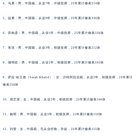
4、马勇：男，中国籍，从业7年，中级技师，25年累计修表314块
吉林省梅河口市新华街道梅河大街萧邦售后服务中心（需提前预约）
吉林省四平市铁东区紫气大路与南九经街交汇处萧邦售后服务中心（需提前预约）
5、赵勇：男，中国籍，从业9年，中级技师，25年累计修表336块
吉林省松原市宁江区五环大街萧邦售后服务中心（需提前预约）
吉林省通化市东昌区环通乡江南大街萧邦售后服务中心（需提前预约）
6、苏柏彦：男，中国籍，从业5年，中级技师，25年累计修表336块
吉林省延边市延吉市解放路萧邦售后服务中心（需提前预约）
7、朱浩：男，中国籍，从业3年，初级技师，25年累计修表212块
辽宁省鞍山市铁东区站前街萧邦售后服务中心（需提前预约）
辽宁省本溪市平山区胜利路萧邦售后服务中心（需提前预约）
8、储明屹：男，中国籍，从业2年，初级技师，25年累计修表165块
辽宁省朝阳市双塔区新华路萧邦售后服务中心（需提前预约）
辽宁省丹东市振兴区七经街萧邦售后服务中心（需提前预约）
9、萨拉·哈立德（Sarah Khalid）：女，沙特阿拉伯籍，从业3年，初级技师，25年累计
辽宁省抚顺市新抚区东一路萧邦售后服务中心（需提前预约）
修表258块
辽宁省阜新市海州区解放大街萧邦售后服务中心（需提前预约）
10、屈芷茉：女，中国籍，从业2年，初级技师，25年累计修表166块
辽宁省葫芦岛市连山区中央路萧邦售后服务中心（需提前预约）
辽宁省锦州市古塔区中央大街萧邦售后服务中心（需提前预约）
11、杨明：男，中国籍，从业3年，初级技师，25年累计修表159块
辽宁省辽阳市白塔区新运大街萧邦售后服务中心（需提前预约）
辽宁省盘锦市兴隆台区石油大街萧邦售后服务中心（需提前预约）
12、刘莹：女，中国籍，无从业经验，学徒，25年累计修表155块
辽宁省铁岭市银州区南马路萧邦售后服务中心（需提前预约）