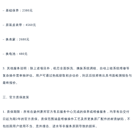
广西壮族自治区贺州市八步区城东街道灵峰南路萧邦售后服务中心（需提前预约）
– 基础保养：2380元
广西壮族自治区来宾市兴宾区桂中大道萧邦售后服务中心（需提前预约）
广西壮族自治区柳州市城中区中山中路萧邦售后服务中心（需提前预约）
– 原装皮表带：4560元
广西壮族自治区钦州市钦南区金海湾东大街萧邦售后服务中心（需提前预约）
– 换表蒙：2680元
广西壮族自治区梧州市万秀区龙湖镇高旺路萧邦售后服务中心（需提前预约）
广西壮族自治区玉林市玉州区金玉路萧邦售后服务中心（需提前预约）
– 换电池：480元
海南省儋州市儋州市那大镇兰洋北路萧邦售后服务中心（需提前预约）
海南省东方市八所镇解放西路萧邦售后服务中心（需提前预约）
3. 其他服务说明：除上述项目外，机芯全面拆洗、擒纵系统调校、自动上链系统维修等
海南省琼海市嘉积镇东风路萧邦售后服务中心（需提前预约）
复杂操作需单独评估。用户可通过热线获取初步估价，到店后技师将出具书面检测报告与
海南省三沙市西沙区西沙群岛永兴岛北京路萧邦售后服务中心（需提前预约）
最终报价。
海南省三亚市吉阳区迎宾路萧邦售后服务中心（需提前预约）
三、官方质保政策
海南省万宁市万城镇解放路萧邦售后服务中心（需提前预约）
海南省文昌市文城镇教育东路萧邦售后服务中心（需提前预约）
1. 质保期限：所有在扬州萧邦官方售后服务中心完成的保养或维修服务，均享有自交付
海南省五指山市通什镇三月三大道萧邦售后服务中心（需提前预约）
日起为期2年的官方质保。质保范围涵盖维修操作工艺及所更换原厂配件的材质缺陷，不
香港特别行政区尖沙咀区油尖旺区广东道萧邦售后服务中心（需提前预约）
包括因用户使用不当、意外撞击、进水等非服务原因导致的损坏。
香港特别行政区金钟区中西区金钟道萧邦售后服务中心（需提前预约）