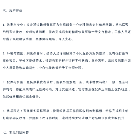
湖南省郴州市北湖区国庆北路萧邦售后服务中心（需提前预约）
六、用户评价
湖南省衡阳市雁峰区解放路萧邦售后服务中心（需提前预约）
湖南省怀化市鹤城区迎丰中路萧邦售后服务中心（需提前预约）
1. 效率与专业：多次通过扬州萧邦官方售后服务中心处理腕表走时偏差问题，从电话预
湖南省娄底市娄星区长青街萧邦售后服务中心（需提前预约）
约到寄送接收，全程沟通清晰。保养完成后走时精度恢复至瑞士天文台标准，工作人员还
附赠了佩戴建议手册。整体流程顺畅，令人安心。
湖南省邵阳市双清区东风路萧邦售后服务中心（需提前预约）
湖南省湘潭市雨湖区莲城大道萧邦售后服务中心（需提前预约）
2. 环境与态度：到店保养时，接待人员详细解释了不同服务方案的差异，没有强行推荐
湖南省益阳市赫山区桃花仑路萧邦售后服务中心（需提前预约）
高价项目。等候区提供茶水，技师当面拆解并讲解零件状态，服务透明。后续质保期内因
湖南省永州市冷水滩区永州大道与中兴路交叉口萧邦售后服务中心（需提前预约）
个人原因导致表镜划伤，中心也按政策给予了合理处理。
湖南省岳阳市岳阳楼区东茅岭路萧邦售后服务中心（需提前预约）
湖南省张家界市永定区解放路萧邦售后服务中心（需提前预约）
3. 配件与价值：更换原装皮表带后，腕表外观焕然一新。表带材质与出厂一致，缝合针
脚均匀，搭配原装表扣无任何松动。对比其他渠道，官方售后在配件正宗性上优势明显，
湖南省长沙市芙蓉区建湘路393号世茂环球金融中心写字楼10层1013室萧邦售后服务中心（需提前预约）
虽然价格稍高但完全值得。
湖南省株洲市芦淞区建设南路萧邦售后服务中心（需提前预约）
甘肃省白银市白银区北京路萧邦售后服务中心（需提前预约）
4. 售后跟进：寄修服务同样可靠，快递签收后工作日即收到检测视频。维修完成后主动
甘肃省定西市安定区解放路萧邦售后服务中心（需提前预约）
打电话确认收件，并提醒下次保养时间。这种持续关怀让用户对品牌信任度大幅提升。
甘肃省敦煌市沙州镇阳关中路萧邦售后服务中心（需提前预约）
甘肃省合作市人民街萧邦售后服务中心（需提前预约）
七、常见问题问答