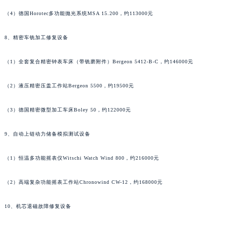
江西省九江市浔阳区浔阳路萧邦售后服务中心（需提前预约）
（4）德国Horotec多功能抛光系统MSA 15.200，约113000元
江西省南昌市红谷滩新区红谷中大道998号绿地双子塔（中央广场）A1座办公楼14层1407室萧邦售后服务中心（需提前预约）
8、精密车铣加工修复设备
江西省萍乡市安源区萍安北大道与康庄路交叉口萧邦售后服务中心（需提前预约）
江西省上饶市信州区滨江西路萧邦售后服务中心（需提前预约）
（1）全套复合精密钟表车床（带铣磨附件）Bergeon 5412-B-C，约146000元
江西省新余市渝水区北湖西路萧邦售后服务中心（需提前预约）
江西省宜春市袁州区中山中路萧邦售后服务中心（需提前预约）
（2）液压精密压盖工作站Bergeon 5500，约19500元
江西省鹰潭市月湖区胜利东路萧邦售后服务中心（需提前预约）
山东省德州市德城区东风中路萧邦售后服务中心（需提前预约）
（3）德国精密微型加工车床Boley 50，约122000元
山东省东营市东营区济南路萧邦售后服务中心（需提前预约）
9、自动上链动力储备模拟测试设备
山东省济南市历下区经十路11111号华润中心写字楼（万象城）15层1508室萧邦售后服务中心（需提前预约）
山东省济宁市任城区太白楼路萧邦售后服务中心（需提前预约）
（1）恒温多功能摇表仪Witschi Watch Wind 800，约216000元
山东省莱芜市文化南路8号银座商城名表维修一楼名表维修萧邦售后服务中心（需提前预约）
山东省临沂市兰山区解放路萧邦售后服务中心（需提前预约）
（2）高端复杂功能摇表工作站Chronowind CW-12，约168000元
山东省日照市东港区烟台路萧邦售后服务中心（需提前预约）
10、机芯退磁故障修复设备
山东省泰安市泰山区财源街道泰山大街萧邦售后服务中心（需提前预约）
山东省威海市环翠区新威海路89号振华商厦一楼名表维修萧邦售后服务中心（需提前预约）