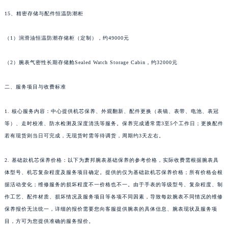
广东省清远市清城区湖西路萧邦售后服务中心（需提前预约）
15、精密存储与配件恒温防潮柜
广东省汕头市龙湖区长平路萧邦售后服务中心（需提前预约）
（1）润滑油恒温防潮存储柜（定制），约49000元
广东省汕尾市城区香洲街道园林社区翠园街萧邦售后服务中心（需提前预约）
广东省韶关市武江区芙蓉新区与老城中心交汇处萧邦售后服务中心（需提前预约）
（2）腕表气密性长期存储舱Sealed Watch Storage Cabin，约32000元
广东省深圳市罗湖区深南东路5001号华润大厦17层1701室萧邦售后服务中心（需提前预约）
广东省阳江市江城区东风一路萧邦售后服务中心（需提前预约）
二、服务项目与收费标准
广东省云浮市云城区金山路萧邦售后服务中心（需提前预约）
广东省湛江市赤坎区观海北路萧邦售后服务中心（需提前预约）
1. 核心服务内容：中心提供机芯保养、外观翻新、配件更换（表镜、表带、电池、表冠
等）、走时校准、防水检测及深度清洗等服务。保养完成通常需3至5个工作日；更换配件
广东省肇庆市端州区信安大道与砚都大道交汇处萧邦售后服务中心（需提前预约）
若有现货则当日可完成，无现货时需等待调货，周期约3天左右。
广西壮族自治区百色市右江区中山二路萧邦售后服务中心（需提前预约）
广西壮族自治区北海市海城区北京路萧邦售后服务中心（需提前预约）
2. 基础款机芯保养价格：以下为萧邦腕表基础保养的参考价格，实际收费需根据腕表具
广西壮族自治区崇左市江州区石景林街道友谊大道与丽川路交汇处萧邦售后服务中心（需提前预约）
体型号、机芯复杂程度及服务项目确定。提供的仅为基础款机芯保养价格；所有价格会根
广西壮族自治区防城港市港口区金花茶大道萧邦售后服务中心（需提前预约）
据活动变化；维修服务的损坏程度不一价格也不一。由于手表的等级型号、复杂程度、制
广西壮族自治区贵港市港北区港城街道布山大道与仙衣路交叉口萧邦售后服务中心（需提前预约）
作工艺、配件材质、损坏情况及服务项目等各项不同因素，导致每款腕表不同情况的维修
保养报价无法统一，详细的报价需要您向客服提供腕表的具体信息、腕表现状及服务项
广西壮族自治区桂林市秀峰区红岭路萧邦售后服务中心（需提前预约）
目，方可为您提供准确的服务报价。
广西壮族自治区河池市金城江区金城江街道朝阳路萧邦售后服务中心（需提前预约）