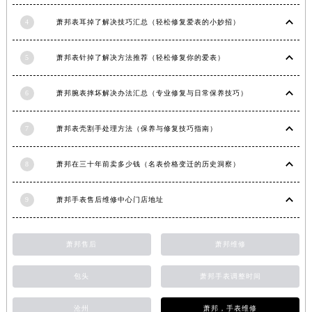
云南省玉溪市红塔区南北大街萧邦售后服务中心（需提前预约）
4
萧邦表耳掉了解决技巧汇总（轻松修复爱表的小妙招）
云南省昭通市昭阳区青年路萧邦售后服务中心（需提前预约）
台湾省台北市万华区中华路萧邦售后服务中心（需提前预约）
5
萧邦表针掉了解决方法推荐（轻松修复你的爱表）
台湾省新北市板桥区文化路萧邦售后服务中心（需提前预约）
台湾省桃园市中坜区中丰路萧邦售后服务中心（需提前预约）
6
萧邦腕表摔坏解决办法汇总（专业修复与日常保养技巧）
台湾省台中市西屯区文华路萧邦售后服务中心（需提前预约）
7
萧邦表壳割手处理方法（保养与修复技巧指南）
台湾省台南市中西区国华街萧邦售后服务中心（需提前预约）
台湾省高雄市新兴区五福路萧邦售后服务中心（需提前预约）
8
萧邦在三十年前卖多少钱（名表价格变迁的历史洞察）
台湾省基隆市仁爱区仁三路萧邦售后服务中心（需提前预约）
台湾省新竹市东区中正路萧邦售后服务中心（需提前预约）
9
萧邦手表售后维修中心门店地址
台湾省嘉义市东区文化路萧邦售后服务中心（需提前预约）
重庆市江北区观音桥步行街2号融恒时代广场9层902室萧邦售后服务中心（需提前预约）
萧邦售后
萧邦维修
新疆维吾尔自治区乌鲁木齐市天山区红山路26号时代广场（CCMALL）C座17层17-B萧邦售后服务中心（需提前预约）
浙江省温州市鹿城区锦绣路1067号置信广场10层1015室萧邦售后服务中心（需提前预约）
包头
萧邦手表调整时间
黑龙江省哈尔滨市道里区友谊西路600号富力中心T2座写字楼29层03室室萧邦售后服务中心（需提前预约）
辽宁省大连市中山区人民路15号国际金融大厦7层G室萧邦售后服务中心（需提前预约）
沧州
萧邦，手表维修