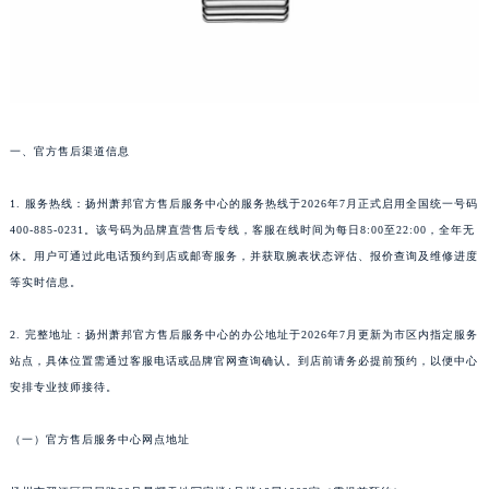
武汉市江汉区解放大道686号世界贸易大厦38层09室（需提前预约）
南宁市青秀区金湖路59号地王大厦12楼1224室（需提前预约）
合肥市蜀山区潜山路111号万象城华润大厦B座12楼03室（需提前预约）
泉州市丰泽区宝洲路729号浦西万达中心写字楼A座7楼709室（需提前预约）
青岛市南区山东路6号华润大厦B座22层04室（需提前预约）
一、官方售后渠道信息
烟台市芝罘区胜利路139号万达金融中心A座907室（需提前预约）
1. 服务热线：扬州萧邦官方售后服务中心的服务热线于2026年7月正式启用全国统一号码
长春市朝阳区西安大路727号中银大厦A座(旺进大厦)18层09室（需提前预约）
400-885-0231。该号码为品牌直营售后专线，客服在线时间为每日8:00至22:00，全年无
贵阳市南明区都司高架桥路33号亨特国际金融中心14楼14D（需提前预约）
休。用户可通过此电话预约到店或邮寄服务，并获取腕表状态评估、报价查询及维修进度
昆明市盘龙区北京路928号同德昆明广场写字楼10层06室（需提前预约）
等实时信息。
石家庄市长安区中山东路39号勒泰中心写字楼B座13层07室（需提前预约）
西安市碑林区南关正街88号华侨城长安国际中心E座6楼10室（需提前预约）
2. 完整地址：扬州萧邦官方售后服务中心的办公地址于2026年7月更新为市区内指定服务
海口市龙华区金贸东路5号海口华润大厦B座17层1707室（需提前预约）
站点，具体位置需通过客服电话或品牌官网查询确认。到店前请务必提前预约，以便中心
安排专业技师接待。
唐山市路南区新华东道100号万达广场写字楼A座10层1002室（需提前预约）
台州市椒江区东海大道1800号腾达中心东1幢20楼2002室（需提前预约）
（一）官方售后服务中心网点地址
内蒙古自治区呼和浩特市玉泉区大学西街70号华润万象城写字楼（鄂尔多斯大厦）23层2326室（需提前预约）
甘肃省兰州市七里河区西津西路16号兰州中心写字楼21层2102室（需提前预约）