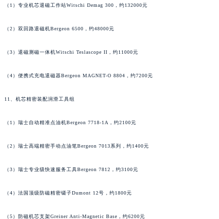
（1）专业机芯退磁工作站Witschi Demag 300，约132000元
山东省潍坊市奎文区东风东街萧邦售后服务中心（需提前预约）
山东省枣庄市滕州市北辛路与善国路交叉口萧邦售后服务中心（需提前预约）
（2）双回路退磁机Bergeon 6500，约48000元
山东省淄博市张店区金晶大道萧邦售后服务中心（需提前预约）
上海市黄浦区南京东路299号宏伊国际广场写字楼8层806室萧邦售后服务中心（需提前预约）
（3）退磁测磁一体机Witschi Teslascope II，约11000元
上海市徐汇区虹桥路3号港汇中心2座37层3705室萧邦售后服务中心（需提前预约）
（4）便携式充电退磁器Bergeon MAGNET-O 8804，约7200元
浙江省杭州市上城区钱江路1366号华润大厦A座5层503-5室萧邦售后服务中心（需提前预约）
浙江省湖州市吴兴区劳动路萧邦售后服务中心（需提前预约）
11、机芯精密装配润滑工具组
浙江省嘉兴市南湖区广益路705号嘉兴世界贸易中心A座13层1304室萧邦售后服务中心（需提前预约）
浙江省金华市金东区东市南街777号金华万达广场4号楼22楼2209室萧邦售后服务中心（需提前预约）
（1）瑞士自动精准点油机Bergeon 7718-1A，约2100元
浙江省丽水市莲都区解放街萧邦售后服务中心（需提前预约）
（2）瑞士高端精密手动点油笔Bergeon 7013系列，约1400元
浙江省宁波市江北区大闸南路500号来福士广场办公楼20层2009室萧邦售后服务中心（需提前预约）
浙江省衢州市柯城区上街萧邦售后服务中心（需提前预约）
（3）瑞士专业级快速服务工具Bergeon 7812，约3100元
浙江省绍兴市越城区胜利东路379号世茂天际中心写字楼8层805室萧邦售后服务中心（需提前预约）
浙江省舟山市定海区解放东路萧邦售后服务中心（需提前预约）
（4）法国顶级防磁精密镊子Dumont 12号，约1800元
澳门特别行政区大堂区议事亭前地（新马路）萧邦售后服务中心（需提前预约）
澳门特别行政区风顺堂区南湾大马路萧邦售后服务中心（需提前预约）
（5）防磁机芯支架Greiner Anti-Magnetic Base，约6200元