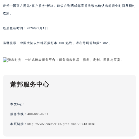
萧邦中国官方网站“客户服务”板块。建议在到店或邮寄前先致电确认当前营业时间及预约
新疆维吾尔自治区克拉玛依市克拉玛依区友谊路萧邦售后服务中心（需提前预约）
政策。
新疆维吾尔自治区库车市库车市文化东路萧邦售后服务中心（需提前预约）
新疆维吾尔自治区库尔勒市库尔勒市人民东路萧邦售后服务中心（需提前预约）
最后更新时间：2026年7月1日
新疆维吾尔自治区奎屯市团结西街萧邦售后服务中心（需提前预约）
新疆维吾尔自治区昆玉市昆泉街萧邦售后服务中心（需提前预约）
温馨提示：中国大陆以外地区拨打本 400 热线，请在号码前加拨“+86”。
新疆维吾尔自治区沙湾市三道河子镇世纪大道南路萧邦售后服务中心（需提前预约）
新疆维吾尔自治区石河子市北二路萧邦售后服务中心（需提前预约）
新疆维吾尔自治区双河市光明路萧邦售后服务中心（需提前预约）
新疆维吾尔自治区塔城市塔城地区闻琴路萧邦售后服务中心（需提前预约）
萧邦服务中心
新疆维吾尔自治区铁门关市兴疆路萧邦售后服务中心（需提前预约）
新疆维吾尔自治区图木舒克市图木舒克市中兴街萧邦售后服务中心（需提前预约）
新疆维吾尔自治区吐鲁番市高昌区文化中路文化中路萧邦售后服务中心（需提前预约）
本文tag：
新疆维吾尔自治区乌苏市乌鲁木齐北路萧邦售后服务中心（需提前预约）
服务专线：
400-885-0231
新疆维吾尔自治区五家渠市长征西街萧邦售后服务中心（需提前预约）
本页链接：
http://www.cdzbwx.cn/problems/26743.html
新疆维吾尔自治区新星市东风路萧邦售后服务中心（需提前预约）
新疆维吾尔自治区伊宁市解放西路萧邦售后服务中心（需提前预约）