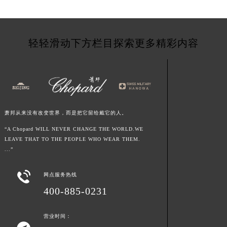
海南省海口市龙华区金贸东路5号海口华润大厦B座17层1707室萧邦售后服务中心（需提前预约）
河北省唐山市路南区新华东道100号万达广场写字楼A座10层1002室萧邦售后服务中心（需提前预约）
台州市椒江区东海大道1800号腾达中心东1幢20楼2002室萧邦售后服务中心（需提前预约）
轻轻滑动下方栏目探索更多精彩内容
呼和浩特市玉泉区大学西街70号华润万象城写字楼（鄂尔多斯大厦）23层2326室萧邦售后服务中心（需提前预约）
兰州市七里河区西津西路16号兰州中心写字楼21层2102室萧邦售后服务中心（需提前预约）
重庆市解放碑渝中区民权路28号英利国际金融中心写字楼20层01室萧邦售后服务中心（需提前预约）
节假日正常营业！
萧邦从来没有改变世界，而是把它留给戴它的人。
“A Chopard WILL NEVER CHANGE THE WORLD.WE
LEAVE THAT TO THE PEOPLE WHO WEAR THEM.
...”

网点服务热线
400-885-0231
营业时间：