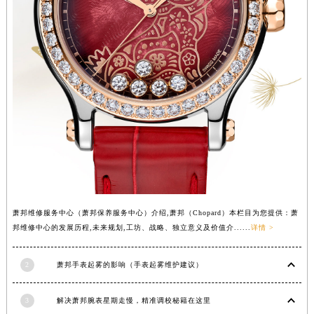
西藏自治区那曲市色尼区浙江西路萧邦售后服务中心（需提前预约）
西藏自治区日喀则市桑珠孜区上海中路萧邦售后服务中心（需提前预约）
西藏自治区山南市乃东区湖北大道萧邦售后服务中心（需提前预约）
云南省保山市隆阳区正阳路萧邦售后服务中心（需提前预约）
云南省楚雄彝族自治州楚雄市鹿城南路萧邦售后服务中心（需提前预约）
云南省大理白族自治州大理市建设路萧邦售后服务中心（需提前预约）
云南省德宏傣族景颇族自治州芒市团结大街萧邦售后服务中心（需提前预约）
云南省迪庆藏族自治州香格里拉市长征大道萧邦售后服务中心（需提前预约）
云南省红河哈尼族彝族自治州蒙自市天马路萧邦售后服务中心（需提前预约）
云南省丽江市古城区七星街萧邦售后服务中心（需提前预约）
云南省临沧市临翔区世纪路萧邦售后服务中心（需提前预约）
萧邦维修服务中心（萧邦保养服务中心）介绍,萧邦（Chopard）本栏目为您提供：萧
邦维修中心的发展历程,未来规划,工坊、战略、独立意义及价值介......
详情 >
云南省怒江傈僳族自治州泸水市人民路萧邦售后服务中心（需提前预约）
云南省普洱市思茅区振兴大道萧邦售后服务中心（需提前预约）
2
萧邦手表起雾的影响（手表起雾维护建议）
云南省曲靖市麒麟区学府路萧邦售后服务中心（需提前预约）
云南省文山壮族苗族自治州文山市东风路萧邦售后服务中心（需提前预约）
3
解决萧邦腕表星期走慢，精准调校秘籍在这里
云南省西双版纳傣族自治州景洪市宣慰大道萧邦售后服务中心（需提前预约）