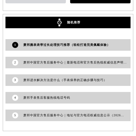
广东省佛山市禅城区季华五路57号万科金融中心C座12层1205室萧邦售后服务中心（需提前预约）
广东省东莞市东城街道鸿福东路1号民盈国贸中心T1写字楼9层907室萧邦售后服务中心（需提前预约）
随机推荐
江苏省无锡市梁溪区人民中路139号恒隆广场写字楼1座11层1104室萧邦售后服务中心（需提前预约）
江苏省南通市崇川区工农路57号圆融广场写字楼16层1603室萧邦售后服务中心（需提前预约）
江苏省苏州市苏州工业园区 星港街199号苏州中心办公楼C座22层08室萧邦售后服务中心（需提前预约）
1
萧邦腕表表带过长处理技巧推荐（轻松打造完美佩戴体验）
湖北省武汉市江汉区解放大道686号世界贸易大厦38层09室萧邦售后服务中心（需提前预约）
广西省南宁市青秀区金湖路59号地王大厦12楼1224室萧邦售后服务中心（需提前预约）
2
萧邦中国官方售后服务中心｜最新电话和官方售后热线权威信息声明（2026年7月更新）
安徽省合肥市蜀山区潜山路111号万象城华润大厦B座12楼03室萧邦售后服务中心（需提前预约）
福建省泉州市丰泽区宝洲路729号浦西万达中心写字楼A座7楼709室萧邦售后服务中心（需提前预约）
3
萧邦进水解决方法是什么（手表保养的正确步骤与技巧）
山东省青岛市南区山东路6号华润大厦B座22层04室萧邦售后服务中心（需提前预约）
山东省烟台市芝罘区胜利路139号万达金融中心A座907室萧邦售后服务中心（需提前预约）
4
萧邦手表售后客服热线电话号码
吉林省长春市朝阳区西安大路727号中银大厦A座(旺进大厦)18层09室萧邦售后服务中心（需提前预约）
贵州省贵阳市南明区都司高架桥路33号亨特国际金融中心14楼14D萧邦售后服务中心（需提前预约）
5
萧邦中国官方售后服务中心｜地址与官方电话权威信息公示（2026年7月最新）
云南省昆明市盘龙区北京路928号同德昆明广场写字楼10层06室萧邦售后服务中心（需提前预约）
河北省石家庄市长安区中山东路39号勒泰中心写字楼B座13层07室萧邦售后服务中心（需提前预约）
陕西省西安市碑林区南关正街88号华侨城长安国际中心E座6楼10室萧邦售后服务中心（需提前预约）