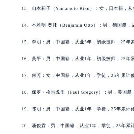
辽宁省盘锦市兴隆台区石油大街萧邦
13、山本莉子（Yamamoto Riko）：女，日本籍
辽宁省铁岭市银州区南马路萧邦售后
辽宁省营口市站前区市府路与渤海大
14、本雅明·奥托（Benjamin Otto）：男，德国
辽宁省沈阳市沈河区中街路137号亨
辽宁省沈阳市沈河区中街路83号亨
15、李明：男，中国籍，从业3年，初级技师，25年累
北京市朝阳区建国门外大街甲6号华熙
北京市东城区东长安街1号王府井东方
16、吴平：男，中国籍，从业1年，初级技师，25年累
河北省保定市竞秀区朝阳北大街北国
内蒙古自治区阿拉善盟市左旗土尔扈
17、何芳：女，中国籍，从业1年，学徒，25年累计修
内蒙古自治区巴彦淖尔市临河区新华
内蒙古自治区包头市青山区幸福路甲
18、保罗・格雷戈里（Paul Gregory）：男，美
内蒙古自治区赤峰市红山区哈达街萧
内蒙古自治区鄂尔多斯市东胜区伊金
19、陈明：男，中国籍，从业1年，学徒，25年累计修
内蒙古自治区呼伦贝尔市海拉尔区中
内蒙古自治区通辽市科尔沁区明仁大
20、潘俊霖：男，中国籍，从业1年，学徒，25年累计
内蒙古自治区乌海市海勃湾区人民南