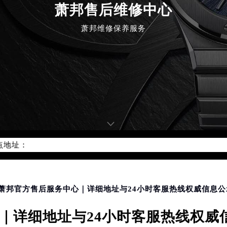
萧邦售后维修中心
萧邦维修保养服务
优化升级公告
：400-885-0231
5-0231，服务覆盖中国大陆、香港、澳门、台湾全部区域（非大陆需
点地址：
国际中心写字楼D座11层1102室（北京总部）（需提前预约）
字楼W3座6层602室（需提前预约）
融中心写字楼26层2603室（需提前预约）
明萧邦官方售后服务中心｜详细地址与24小时客服热线权威信息公示
2座37层3705室（需提前预约）
际广场写字楼8层806室（需提前预约）
详细地址与24小时客服热线权威信
南京中心写字楼22层C1-1室（需提前预约）