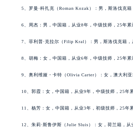
吉林省吉林市船营区河南街萧邦售后
5、罗曼·科扎克（Roman Kozak）：男，斯洛伐克
吉林省辽源市龙山区人民大街萧邦售
吉林省梅河口市新华街道梅河大街萧
6、周杰：男，中国籍，从业8年，中级技师，25年累
吉林省四平市铁东区紫气大路与南九
吉林省松原市宁江区五环大街萧邦售
7、菲利普·克拉尔（Filip Kral）：男，斯洛伐克
吉林省通化市东昌区环通乡江南大街
吉林省延边市延吉市解放路萧邦售后
8、胡梅：女，中国籍，从业6年，中级技师，25年累
辽宁省鞍山市铁东区站前街萧邦售后
辽宁省本溪市平山区胜利路萧邦售后
9、奥利维娅・卡特（Olivia Carter）：女，澳大
辽宁省朝阳市双塔区新华路萧邦售后
辽宁省丹东市振兴区七经街萧邦售后
10、郭霞：女，中国籍，从业9年，中级技师，25年累
辽宁省抚顺市新抚区东一路萧邦售后
辽宁省阜新市海州区解放大街萧邦售
11、杨芳：女，中国籍，从业3年，初级技师，25年累
辽宁省葫芦岛市连山区中央路萧邦售
辽宁省锦州市古塔区中央大街萧邦售
12、朱莉·斯鲁伊斯（Julie Sluis）：女，荷兰籍
辽宁省辽阳市白塔区新运大街萧邦售