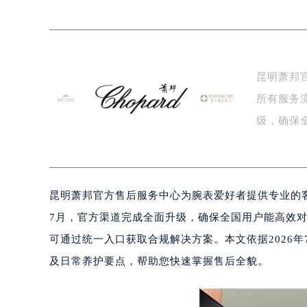
常州市新北区龙锦路1590号现代传媒
徐州市鼓楼区淮海东路29号苏宁广场I
扬州市邗江区国展路29号星耀天地写字
盐城市盐都区世纪大道5号盐城金融城写
昆明萧邦
泰州市海陵区永定东路399号置地商
所有服务
宁波市江北区大闸南路500号来福士广
级，确保
杭州市上城区钱江路1366号华润大厦
金华市金东区东市南街777号金华万达
是…
绍兴市越城区胜利东路379号世茂天
嘉兴市南湖区广益路705号嘉兴世界贸
昆明萧邦官方售后服务中心为腕表爱好者提供专业的客
南昌市红谷滩新区红谷中大道998号
7月，官方渠道完成全面升级，确保全国用户能高效
济南市历下区经十路11111号华润中
广州市天河区天河路230号万菱汇国
可通过统一入口获取合规解决方案。本文依据2026
广州市越秀区环市东路371-375号
及日常养护要点，帮助您快速掌握售后全貌。
深圳市罗湖区深南东路5001号华润大
惠州市惠城区江北文昌一路7号华贸大