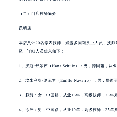
内蒙古自治区呼和浩特市玉泉区大学西
甘肃省兰州市七里河区西津西路16号兰
（二）门店技师简介
重庆市解放碑渝中区民权路28号英利
黑龙江省大庆市萨尔图区会战大街萧
昆明店
黑龙江省鹤岗市向阳区红军路萧邦售
黑龙江省黑河市爱辉区中央街萧邦售
本店共计20名修表技师，涵盖多国籍从业人员，技
黑龙江省鸡西市鸡冠区红军路萧邦售
级，详细人员信息如下：
黑龙江省佳木斯市向阳区长安路萧邦
黑龙江省牡丹江市东安区太平路萧邦
1、汉斯·舒尔茨（Hans Schulz）：男，德国籍，
黑龙江省七台河市桃山区大同街萧邦
黑龙江省齐齐哈尔市龙沙区龙华路萧
2、埃米利奥·纳瓦罗（Emilio Navarro）：男，
黑龙江省双鸭山市尖山区新兴大街萧
黑龙江省绥化市北林区新华街与康庄
3、赵慧：女，中国籍，从业16年，高级技师，25年累
黑龙江省伊春市伊美区通河路萧邦售
吉林省白城市洮北区明仁南街萧邦售
4、徐浩：男，中国籍，从业19年，高级技师，25年累
吉林省白山市浑江区浑江大街萧邦售