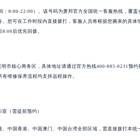
楼16层1603室（需提前预约）
线时间：8:00-22:00）。该号码为萧邦官方全国统一客服热线，覆
中心办公楼C座22层08室（需提前预约）
大厦38层09室（需提前预约）
务。您可在工作时段内直接拨打，客服人员将根据您腕表的具体
楼1224室（需提前预约）
8:00后优先回拨。
大厦B座12楼03室（需提前预约）
心写字楼A座7楼709室（需提前预约）
2层04室（需提前预约）
心A座907室（需提前预约）
明市核心商务区，具体地址请通过官方热线400-885-0231预
A座(旺进大厦)18层09室（需提前预约）
所有维修保养流程均支持远程操作。
国际金融中心14楼14D（需提前预约）
广场写字楼10层06室（需提前预约）
心写字楼B座13层07室（需提前预约）
安国际中心E座6楼10室（需提前预约）
06室（需提前预约）
B座17层1707室（需提前预约）
写字楼A座10层1002室（需提前预约）
陆、中国香港、中国澳门、中国台湾全部区域，需直接拨打本统
心东1幢20楼2002室（需提前预约）