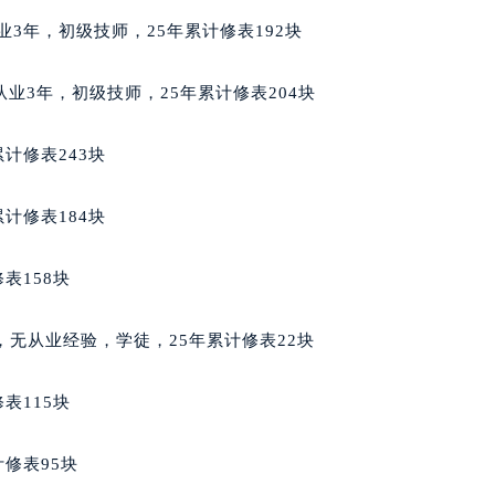
售后服务中心（需提前预约）
，从业3年，初级技师，25年累计修表192块
服务中心（需提前预约）
街交叉口萧邦售后服务中心（需提前预约）
籍，从业3年，初级技师，25年累计修表204块
得利名表维修授权店1楼萧邦售后服务中心（需提前预约）
得利名表维修授权店1楼萧邦售后服务中心（需提前预约）
计修表243块
国际中心D座11层1102室萧邦售后服务中心（北京总部）（需
广场W3座6层602室萧邦售后服务中心（需提前预约）
计修表184块
先天下萧邦售后服务中心（需提前预约）
特大街萧邦售后服务中心（需提前预约）
表158块
街萧邦售后服务中心（需提前预约）
3号王府井百货名表维修萧邦售后服务中心（需提前预约）
国籍，无从业经验，学徒，25年累计修表22块
邦售后服务中心（需提前预约）
霍洛街萧邦售后服务中心（需提前预约）
表115块
央街萧邦售后服务中心（需提前预约）
街萧邦售后服务中心（需提前预约）
修表95块
路萧邦售后服务中心（需提前预约）