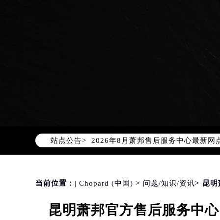
2026年8月萧邦中国区售后服务网络
2026年8月萧邦全国官方售后客户服务热线
萧邦官方全国统一服务热线400-88
2026年8月萧邦售后服务中心最新网
站点公告>
北京市朝阳区建国门外大街甲6号华熙
北京市东城区东长安街1号东方广场写
天津市和平区赤峰道136号天津国际金
当前位置：
| Chopard (中国)
>
问题/知识/资讯
> 昆
上海市徐汇区虹桥路3号港汇中心写字楼
上海市黄浦区南京东路299号宏伊国
昆明萧邦官方售后服务中心｜
南京市秦淮区中山南路1号（新街口）