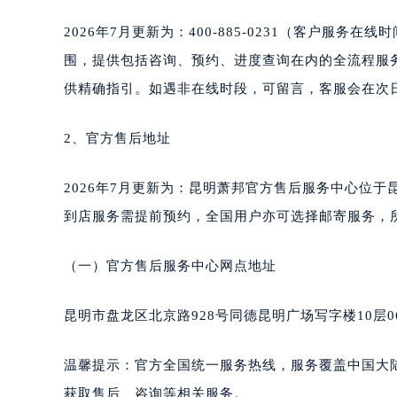
南通市崇川区工农路57号圆融广场写字
2026年7月更新为：400-885-0231（客户服务在
苏州市苏州工业园区星港街199号苏州
武汉市江汉区解放大道686号世界贸易
围，提供包括咨询、预约、进度查询在内的全流程服
南宁市青秀区金湖路59号地王大厦12
供精确指引。如遇非在线时段，可留言，客服会在次日
合肥市蜀山区潜山路111号万象城华润
泉州市丰泽区宝洲路729号浦西万达中
2、官方售后地址
青岛市南区山东路6号华润大厦B座2
烟台市芝罘区胜利路139号万达金融中
2026年7月更新为：昆明萧邦官方售后服务中心位于昆
长春市朝阳区西安大路727号中银大厦
到店服务需提前预约，全国用户亦可选择邮寄服务，
贵阳市南明区都司高架桥路33号亨特
昆明市盘龙区北京路928号同德昆明
（一）官方售后服务中心网点地址
石家庄市长安区中山东路39号勒泰中
西安市碑林区南关正街88号华侨城长
昆明市盘龙区北京路928号同德昆明广场写字楼10层
海口市龙华区金贸东路5号海口华润大厦
唐山市路南区新华东道100号万达广场
温馨提示：官方全国统一服务热线，服务覆盖中国大
台州市椒江区东海大道1800号腾达中
获取售后、咨询等相关服务。