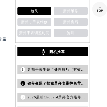
提前预约）

包头
萧邦维修
萧邦，手表维修
萧邦售后
萧邦手表调整时间
沧州
个层
随机推荐
1
萧邦手表生锈了处理技巧（有效方法与日常保养建议）
2
钢带变黑？揭秘萧邦表带掉色背后的真相与修复妙招
3
2026最新Chopard萧邦官方维修保养服务中心地址调研报告