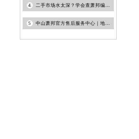
4
二手市场水太深？学会查萧邦编号避坑指南
5
中山萧邦官方售后服务中心｜地址及官方客服服务电话权威信息公示（2026年7月更新）