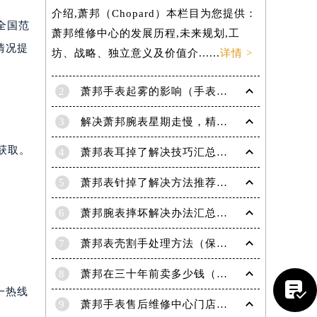
介绍,萧邦（Chopard）本栏目为您提供：
盖全国范
萧邦维修中心的发展历程,未来规划,工
情况提
坊、战略、独立意义及价值介......
详情 >
2
萧邦手表起雾的影响（手表起雾维护建议）
3
解决萧邦腕表星期走慢，精准调校秘籍在这里
约获取。
4
萧邦表耳掉了解决技巧汇总（轻松修复爱表的小妙招）
5
萧邦表针掉了解决方法推荐（轻松修复你的爱表）
6
萧邦腕表摔坏解决办法汇总（专业修复与日常保养技巧）
7
萧邦表壳割手处理方法（保养与修复技巧指南）
8
萧邦在三十年前卖多少钱（名表价格变迁的历史洞察）

一热线
9
萧邦手表售后维修中心门店地址