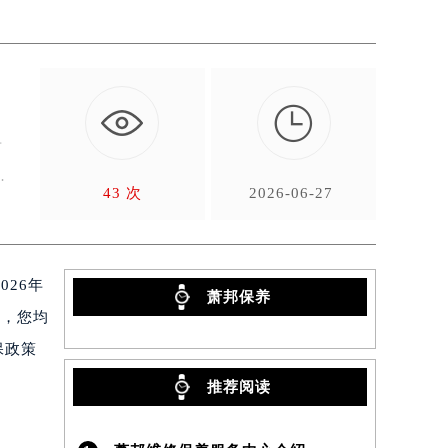

，
升
还
43 次
2026-06-27
26年
萧邦保养
修，您均
保政策
推荐阅读