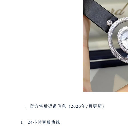
厦门市思明区湖滨东路95号华润大厦写
福州市鼓楼区五四路128-1号恒力城
成都市锦江区人民东路6号SAC东原中
重庆市江北区观音桥步行街2号融恒时
长沙市芙蓉区定王台街道建湘路393
郑州市二七区铭功路10号华润大厦写字
太原市迎泽区解放路15号亨得利名
沈阳市沈河区中街路137号亨得利名
沈阳市沈河区中街路83号亨得利名
乌鲁木齐市天山区红山路26号时代广场
温州市鹿城区锦绣路1067号置信广场
哈尔滨市道里区友谊西路600号富力中
大连市中山区人民路15号国际金融大
一、官方售后渠道信息（2026年7月更新）
佛山市禅城区季华五路57号万科金融中
东莞市东城街道鸿福东路1号民盈国贸
1、24小时客服热线
无锡市梁溪区人民中路139号恒隆广场