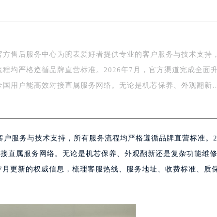
中心写字楼5号楼10层1008室（需提前预约）
FC国际金融中心写字楼35层3508室（需提前预约）
楼1号楼18层1803室（需提前预约）
字楼1号楼16层1604室（需提前预约）
官方售后服务中心为腕表爱好者提供专业的客户服务与技术支持
务中心东塔写字楼（华润万象城）17层1706室（需提前预约）
流程均严格遵循品牌直营标准。2026年7月，官方渠道完成全面
场办公楼20层2009室（需提前预约）
全国用户能高效对接直属服务网络。无论是机芯保养、外观翻新
写字楼A座5层503-5室（需提前预约）
广场写字楼4号楼22层2209室（需提前预约）
际中心写字楼8层805室（需提前预约）
易中心写字楼A座13层1304室（需提前预约）
户服务与技术支持，所有服务流程均严格遵循品牌直营标准。20
绿地双子塔（中央广场）A1座办公楼14层07室（需提前预约）
对接直属服务网络。无论是机芯保养、外观翻新还是复杂功能维
心写字楼（万象城）15层1508室（需提前预约）
际中心写字楼A塔7层704室（需提前预约）
年7月更新的权威信息，梳理客服热线、服务地址、收费标准、质
世界贸易中心大厦南塔写字楼15层07室（需提前预约）
厦写字楼17层1701室（需提前预约）
厦写字楼1座30层05室（需提前预约）