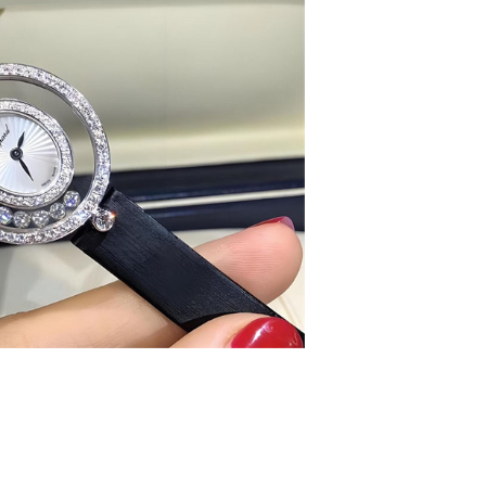
字楼B座11层1104室（需提前预约）
写字楼15层03室（需提前预约）
心写字楼24层2406B室（需提前预约）
代广场写字楼9层902室（需提前预约）
号世茂环球金融中心写字楼（芙蓉广场）10层13室（需提前预约
楼29层2905室（需提前预约）
表服务中心（品牌授权店）3层整层（需提前预约）
表服务中心（品牌授权店）1层整层（需提前预约）
表服务中心（品牌授权店）1层整层（需提前预约）
（CCMALL）C座17层17-B（需提前预约）
10层1015室（需提前预约）
心T2座写字楼29层03室（需提前预约）
厦7层G室（需提前预约）
心C座12层1205室（需提前预约）
中心T1写字楼9层907室（需提前预约）
写字楼1座11层1104室（需提前预约）