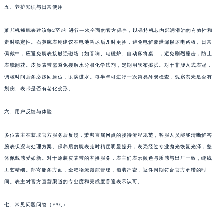
五、养护知识与日常使用
萧邦机械腕表建议每2至3年进行一次全面的官方保养，以保持机芯内部润滑油的有效性和
走时稳定性。石英腕表则建议在电池耗尽后及时更换，避免电解液泄漏损坏电路板。日常
佩戴中，应避免腕表接触强磁场（如音响、电磁炉、自动麻将桌），避免剧烈撞击，防止
表镜刮花。皮质表带需避免接触水分和化学试剂，定期用软布擦拭。对于非旋入式表冠，
调校时间后务必按回原位，以防进水。每半年可进行一次简易外观检查，观察表壳是否有
划伤、表带是否有老化变形。
六、用户反馈与体验
多位表主在获取官方服务后反馈，萧邦直属网点的接待流程规范，客服人员能够清晰解答
腕表状况与处理方案。保养后的腕表走时精度明显提升，表壳经过专业抛光恢复光泽，整
体佩戴感受如新。对于原装皮表带的替换服务，表主们表示颜色与质感与出厂一致，缝线
工艺精细。邮寄服务方面，全程物流跟踪管理，包装严密，返件周期符合官方承诺的时
间。表主对官方直营渠道的专业度和完成度普遍表示认可。
七、常见问题问答（FAQ）