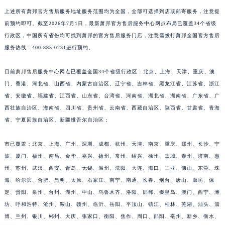
上述所有萧邦官方售后服务地址服务范围均为全国，全部可选择到店或邮寄服务，注意提
前预约即可。截至2026年7月1日，最新萧邦官方售后服务中心网点布局已覆盖34个省级
行政区，中国所有省份均可找到萧邦的官方售后服务门店，注意需拨打萧邦全国官方售后
服务热线：400-885-0231进行预约。
目前
萧邦售后
服务中心网点已覆盖全国34个省级行政区：北京、上海、天津、重庆、澳
门、香港、河北省、山西省、内蒙古自治区、辽宁省、吉林省、黑龙江省、江苏省、浙江
省、安徽省、福建省、江西省、山东省、台湾省、河南省、湖北省、湖南省、广东省、广
西壮族自治区、海南省、四川省、贵州省、云南省、西藏自治区、陕西省、甘肃省、青海
省、宁夏回族自治区、新疆维吾尔自治区；
市已覆盖：北京、上海、广州、深圳、成都、杭州、天津、南京、重庆、郑州、长沙、宁
波、厦门、福州、南昌、金华、嘉兴、扬州、常州、绍兴、徐州、盐城、泰州、济南、惠
州、苏州、武汉、西安、青岛、无锡、温州、沈阳、大连、海口、三亚、佛山、东莞、珠
海、哈尔滨、合肥、昆明、太原、石家庄、南宁、南通、长春、烟台、唐山、廊坊、保
定、贵阳、泉州、台州、湖州、中山、乌鲁木齐、洛阳、邯郸、秦皇岛、澳门、西宁、潍
坊、呼和浩特、沧州、鞍山、赣州、临沂、岳阳、平顶山、镇江、桂林、芜湖、汕头、淄
博、兰州、银川、郴州、大庆、张家口、衡阳、焦作、周口、邵阳、亳州、新乡、衡水、