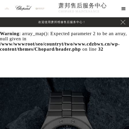
萧邦售后服务中心
Warning
: extract() expects parameter 1 to be array, null

CHOPARD MAINTENANCE
given in
/www/wwwroot/seo/countryt/two/www.cdzbwx.cn/wp-

欢迎使用萧邦维修售后服务中心！
content/themes/Chopard/header.php
on line
24
Warning
: array_map(): Expected parameter 2 to be an array,
null given in
/www/wwwroot/seo/countryt/two/www.cdzbwx.cn/wp-
content/themes/Chopard/header.php
on line
32
中心介绍
联系我们