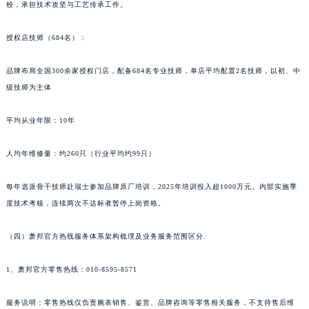
校，承担技术攻坚与工艺传承工作。
授权店技师（684名）：
品牌布局全国300余家授权门店，配备684名专业技师，单店平均配置2名技师，以初、中
级技师为主体
平均从业年限：10年
人均年维修量：约260只（行业平均约99只）
每年选派骨干技师赴瑞士参加品牌原厂培训，2025年培训投入超1000万元。内部实施季
度技术考核，连续两次不达标者暂停上岗资格。
（四）萧邦官方热线服务体系架构梳理及业务服务范围区分.
1、萧邦官方零售热线：010-8595-8571
服务说明：零售热线仅负责腕表销售、鉴赏、品牌咨询等零售相关服务，不支持售后维