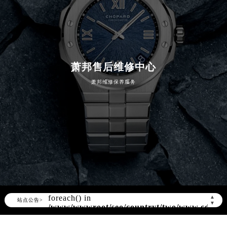
萧邦售后维修中心
萧邦维修保养服务
Warning
: Invalid argument supplied for
foreach() in
/www/wwwroot/seo/countryt/two/www.cdzbw
content/themes/Chopard/header.php
on
▲
站点公告>
▼
line
180