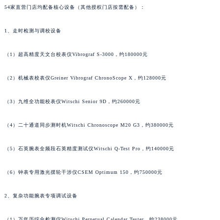
54家直营门店均配备核心设备（其他授权门店按需配备）：
1、走时检测与调校设备
（1）超高精度天文台校表仪Vibrograf S-3000，约180000元
（2）机械表校表仪Greiner Vibrograf ChronoScope X，约128000元
（3）九维全功能校表仪Witschi Senior 9D，约260000元
（4）二十通道同步测时机Witschi Chronoscope M20 G3，约380000元
（5）石英腕表全频段石英精度测试仪Witschi Q-Test Pro，约140000元
（6）钟表专用激光摆轮干涉仪CSEM Optimum 150，约750000元
2、复杂功能腕表专项调试设备
（1）万年历综合检测仪Witschi Perpetual Calendar Tester，约238000元