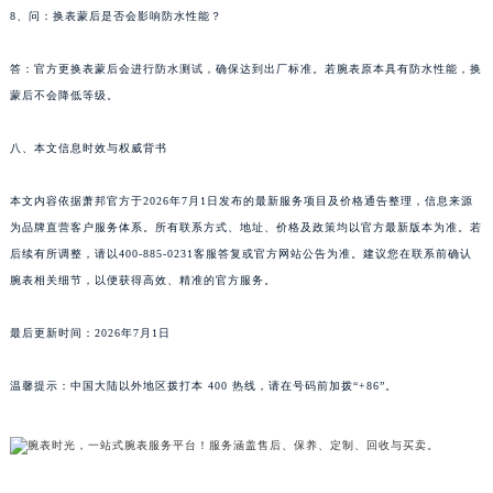
8、问：换表蒙后是否会影响防水性能？
答：官方更换表蒙后会进行防水测试，确保达到出厂标准。若腕表原本具有防水性能，换
蒙后不会降低等级。
八、本文信息时效与权威背书
本文内容依据萧邦官方于2026年7月1日发布的最新服务项目及价格通告整理，信息来源
为品牌直营客户服务体系。所有联系方式、地址、价格及政策均以官方最新版本为准。若
后续有所调整，请以400-885-0231客服答复或官方网站公告为准。建议您在联系前确认
腕表相关细节，以便获得高效、精准的官方服务。
最后更新时间：2026年7月1日
温馨提示：中国大陆以外地区拨打本 400 热线，请在号码前加拨“+86”。