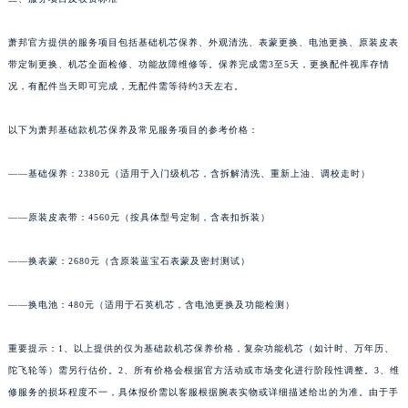
萧邦官方提供的服务项目包括基础机芯保养、外观清洗、表蒙更换、电池更换、原装皮表
带定制更换、机芯全面检修、功能故障维修等。保养完成需3至5天，更换配件视库存情
况，有配件当天即可完成，无配件需等待约3天左右。
以下为萧邦基础款机芯保养及常见服务项目的参考价格：
——基础保养：2380元（适用于入门级机芯，含拆解清洗、重新上油、调校走时）
——原装皮表带：4560元（按具体型号定制，含表扣拆装）
——换表蒙：2680元（含原装蓝宝石表蒙及密封测试）
——换电池：480元（适用于石英机芯，含电池更换及功能检测）
重要提示：1、以上提供的仅为基础款机芯保养价格，复杂功能机芯（如计时、万年历、
陀飞轮等）需另行估价。2、所有价格会根据官方活动或市场变化进行阶段性调整。3、维
修服务的损坏程度不一，具体报价需以客服根据腕表实物或详细描述给出的为准。由于手