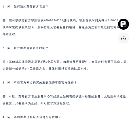
1、问：如何预约萧邦官方售后？
答：您可以拨打官方客服热线400-885-0231进行预约。客服在线时间为每日8:00-22:00。

预约时需提供腕表型号、购买信息及需要服务的项目，客服会为您安排最近的官方网点或
邮寄流程。

2、问：官方保养需要多长时间？
答：基础机芯保养通常需要3至5个工作日。如果涉及更换配件，有库存时当天可完成，需
订货则一般等待3个工作日左右。具体时限以客服确认后为准。
3、问：不在官方网点购买的腕表能否享受官方服务？
答：可以。萧邦官方售后服务中心对品牌正品腕表提供统一标准的服务，无论购买渠道是
否直营，只要验明为正品，即可按官方流程受理。
4、问：基础保养价格是否包含所有费用？