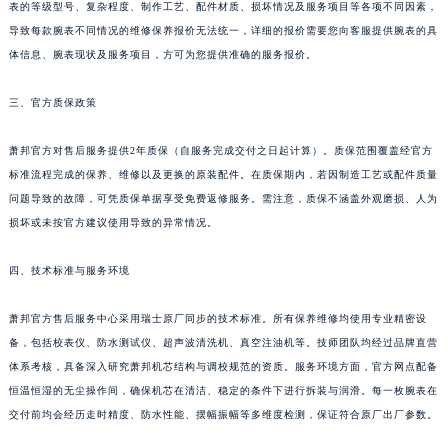
表的等级型号、复杂程度、制作工艺、配件材质、损坏情况及服务项目等各项不同因素，
导致每款腕表不同情况的维修保养报价无法统一，详细的报价需要您向客服提供腕表的具
体信息、腕表现状及服务项目，方可为您提供准确的服务报价。
三、官方质保政策
萧邦官方对售后服务提供2年质保（自服务完成交付之日起计算）。质保范围覆盖经官方
标准流程完成的保养、维修以及更换的原装配件。在质保期内，若因制造工艺或配件质量
问题导致的故障，可凭质保单据享受免费返修服务。需注意，质保不涵盖外观磨损、人为
损坏或未按官方建议使用导致的异常情况。
四、技术标准与服务环境
萧邦官方售后服务中心采用瑞士原厂同步的技术标准。所有保养维修均使用专业精密设
备，包括校表仪、防水测试仪、超声波清洗机、真空注油机等。技师团队均经过品牌直营
体系考核，具备深入研究萧邦机芯结构与调校规范的资质。服务环境方面，官方网点配备
恒温恒湿的无尘操作间，确保机芯在清洁、稳定的条件下进行拆装与润滑。每一枚腕表在
交付前均会经历走时精度、防水性能、摆幅振幅等多维度检测，保证符合原厂出厂参数。