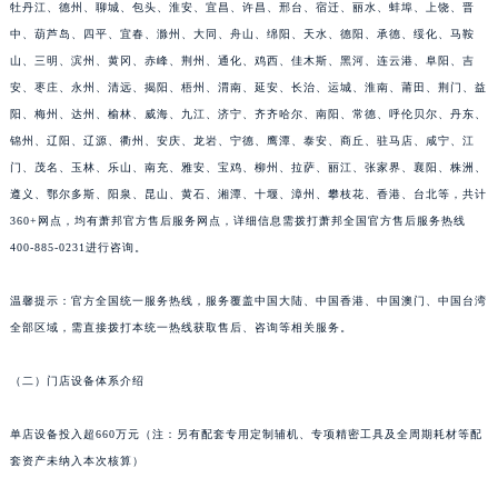
牡丹江、德州、聊城、包头、淮安、宜昌、许昌、邢台、宿迁、丽水、蚌埠、上饶、晋
中、葫芦岛、四平、宜春、滁州、大同、舟山、绵阳、天水、德阳、承德、绥化、马鞍
山、三明、滨州、黄冈、赤峰、荆州、通化、鸡西、佳木斯、黑河、连云港、阜阳、吉
安、枣庄、永州、清远、揭阳、梧州、渭南、延安、长治、运城、淮南、莆田、荆门、益
阳、梅州、达州、榆林、威海、九江、济宁、齐齐哈尔、南阳、常德、呼伦贝尔、丹东、
锦州、辽阳、辽源、衢州、安庆、龙岩、宁德、鹰潭、泰安、商丘、驻马店、咸宁、江
门、茂名、玉林、乐山、南充、雅安、宝鸡、柳州、拉萨、丽江、张家界、襄阳、株洲、
遵义、鄂尔多斯、阳泉、昆山、黄石、湘潭、十堰、漳州、攀枝花、香港、台北等，共计
360+网点，均有萧邦官方售后服务网点，详细信息需拨打萧邦全国官方售后服务热线
400-885-0231进行咨询。
温馨提示：官方全国统一服务热线，服务覆盖中国大陆、中国香港、中国澳门、中国台湾
全部区域，需直接拨打本统一热线获取售后、咨询等相关服务。
（二）门店设备体系介绍
单店设备投入超660万元（注：另有配套专用定制辅机、专项精密工具及全周期耗材等配
套资产未纳入本次核算）