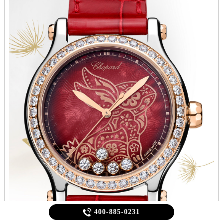

400-885-0231