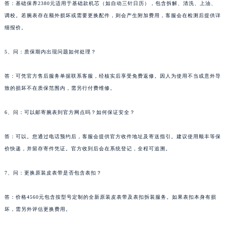
答：基础保养2380元适用于基础款机芯（如自动三针日历），包含拆解、清洗、上油、
调校。若腕表存在额外损坏或需要更换配件，则会产生附加费用，客服会在检测后提供详
细报价。
5、问：质保期内出现问题如何处理？
答：可凭官方售后服务单据联系客服，经核实后享受免费返修。因人为使用不当或意外导
致的损坏不在质保范围内，需另行付费维修。
6、问：可以邮寄腕表到官方网点吗？如何保证安全？
答：可以。您通过电话预约后，客服会提供官方收件地址及寄送指引。建议使用顺丰等保
价快递，并留存寄件凭证。官方收到后会在系统登记，全程可追溯。
7、问：更换原装皮表带是否包含表扣？
答：价格4560元包含按型号定制的全新原装皮表带及表扣拆装服务。如果表扣本身有损
坏，需另外评估更换费用。