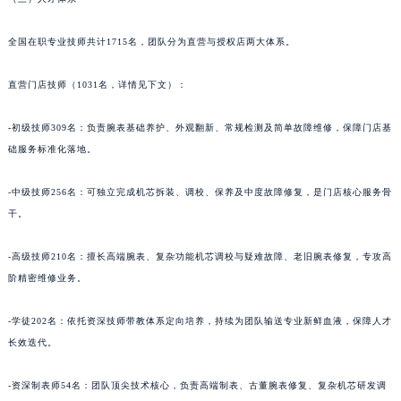
全国在职专业技师共计1715名，团队分为直营与授权店两大体系。
直营门店技师（1031名，详情见下文）：
-初级技师309名：负责腕表基础养护、外观翻新、常规检测及简单故障维修，保障门店基
础服务标准化落地。
-中级技师256名：可独立完成机芯拆装、调校、保养及中度故障修复，是门店核心服务骨
干。
-高级技师210名：擅长高端腕表、复杂功能机芯调校与疑难故障、老旧腕表修复，专攻高
阶精密维修业务。
-学徒202名：依托资深技师带教体系定向培养，持续为团队输送专业新鲜血液，保障人才
长效迭代。
-资深制表师54名：团队顶尖技术核心，负责高端制表、古董腕表修复、复杂机芯研发调