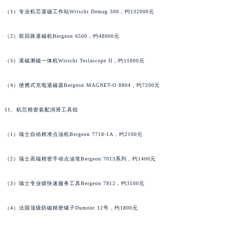
河南省周口市川汇区七一路萧邦售后服务中心（需提前预约）
（1）专业机芯退磁工作站Witschi Demag 300，约132000元
河南省驻马店市驿城区乐山大道与置地大道交叉口萧邦售后服务中心（需提前预约）
（2）双回路退磁机Bergeon 6500，约48000元
湖北省鄂州市鄂城区文星大道萧邦售后服务中心（需提前预约）
湖北省黄冈市黄州区赤壁大道萧邦售后服务中心（需提前预约）
（3）退磁测磁一体机Witschi Teslascope II，约11000元
湖北省黄石市黄石港区武汉路萧邦售后服务中心（需提前预约）
湖北省荆门市东宝中天街步行街萧邦售后服务中心（需提前预约）
（4）便携式充电退磁器Bergeon MAGNET-O 8804，约7200元
湖北省荆州市荆州区荆中路萧邦售后服务中心（需提前预约）
11、机芯精密装配润滑工具组
湖北省十堰市茅箭区人民北路萧邦售后服务中心（需提前预约）
湖北省随州市曾都区青年路萧邦售后服务中心（需提前预约）
（1）瑞士自动精准点油机Bergeon 7718-1A，约2100元
湖北省咸宁市咸安区长安大道萧邦售后服务中心（需提前预约）
湖北省襄阳市樊城区长虹路与人民路交叉口萧邦售后服务中心（需提前预约）
（2）瑞士高端精密手动点油笔Bergeon 7013系列，约1400元
湖北省孝感市孝南区复兴大道萧邦售后服务中心（需提前预约）
湖北省宜昌市西陵区夷陵大道与港窑路萧邦售后服务中心（需提前预约）
（3）瑞士专业级快速服务工具Bergeon 7812，约3100元
湖南省常德市武陵区人民路萧邦售后服务中心（需提前预约）
（4）法国顶级防磁精密镊子Dumont 12号，约1800元
湖南省郴州市北湖区国庆北路萧邦售后服务中心（需提前预约）
湖南省衡阳市雁峰区解放路萧邦售后服务中心（需提前预约）