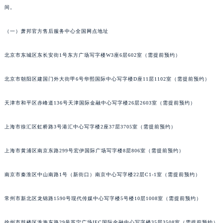
间。
合肥市蜀山区潜山路111号万象城华润大厦B座12楼03室（需提前预约）
泉州市丰泽区宝洲路729号浦西万达中心写字楼A座7楼709室（需提前预约）
（一）萧邦官方售后服务中心全国网点地址
青岛市南区山东路6号华润大厦B座22层04室（需提前预约）
烟台市芝罘区胜利路139号万达金融中心A座907室（需提前预约）
北京市东城区东长安街1号东方广场写字楼W3座6层602室（需提前预约）
长春市朝阳区西安大路727号中银大厦A座(旺进大厦)18层09室（需提前预约）
北京市朝阳区建国门外大街甲6号华熙国际中心写字楼D座11层1102室（需提前预约）
贵阳市南明区都司高架桥路33号亨特国际金融中心14楼14D（需提前预约）
昆明市盘龙区北京路928号同德昆明广场写字楼10层06室（需提前预约）
天津市和平区赤峰道136号天津国际金融中心写字楼26层2603室（需提前预约）
石家庄市长安区中山东路39号勒泰中心写字楼B座13层07室（需提前预约）
西安市碑林区南关正街88号华侨城长安国际中心E座6楼10室（需提前预约）
上海市徐汇区虹桥路3号港汇中心写字楼2座37层3705室（需提前预约）
海口市龙华区金贸东路5号海口华润大厦B座17层1707室（需提前预约）
唐山市路南区新华东道100号万达广场写字楼A座10层1002室（需提前预约）
上海市黄浦区南京东路299号宏伊国际广场写字楼8层806室（需提前预约）
台州市椒江区东海大道1800号腾达中心东1幢20楼2002室（需提前预约）
南京市秦淮区中山南路1号（新街口）南京中心写字楼22层C1-1室（需提前预约）
内蒙古自治区呼和浩特市玉泉区大学西街70号华润万象城写字楼（鄂尔多斯大厦）23层2326室（需提前预约）
甘肃省兰州市七里河区西津西路16号兰州中心写字楼21层2102室（需提前预约）
常州市新北区龙锦路1590号现代传媒中心写字楼5号楼10层1008室（需提前预约）
重庆市解放碑渝中区民权路28号英利国际金融中心写字楼20层01室（需提前预约）
黑龙江省大庆市萨尔图区会战大街萧邦售后服务中心（需提前预约）
徐州市鼓楼区淮海东路29号苏宁广场IFC国际金融中心写字楼35层3508室（需提前预约）