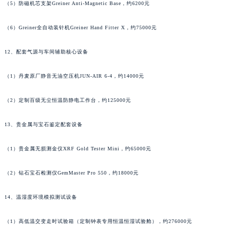
（5）防磁机芯支架Greiner Anti-Magnetic Base，约6200元
湖南省怀化市鹤城区迎丰中路萧邦售后服务中心（需提前预约）
湖南省娄底市娄星区长青街萧邦售后服务中心（需提前预约）
（6）Greiner全自动装针机Greiner Hand Fitter X，约75000元
湖南省邵阳市双清区东风路萧邦售后服务中心（需提前预约）
12、配套气源与车间辅助核心设备
湖南省湘潭市雨湖区莲城大道萧邦售后服务中心（需提前预约）
湖南省益阳市赫山区桃花仑路萧邦售后服务中心（需提前预约）
（1）丹麦原厂静音无油空压机JUN-AIR 6-4，约14000元
湖南省永州市冷水滩区永州大道与中兴路交叉口萧邦售后服务中心（需提前预约）
湖南省岳阳市岳阳楼区东茅岭路萧邦售后服务中心（需提前预约）
（2）定制百级无尘恒温防静电工作台，约125000元
湖南省张家界市永定区解放路萧邦售后服务中心（需提前预约）
湖南省长沙市芙蓉区建湘路393号世茂环球金融中心写字楼10层1013室萧邦售后服务中心（需提前预约）
13、贵金属与宝石鉴定配套设备
湖南省株洲市芦淞区建设南路萧邦售后服务中心（需提前预约）
（1）贵金属无损测金仪XRF Gold Tester Mini，约65000元
甘肃省白银市白银区北京路萧邦售后服务中心（需提前预约）
甘肃省定西市安定区解放路萧邦售后服务中心（需提前预约）
（2）钻石宝石检测仪GemMaster Pro 550，约18000元
甘肃省敦煌市沙州镇阳关中路萧邦售后服务中心（需提前预约）
甘肃省合作市人民街萧邦售后服务中心（需提前预约）
14、温湿度环境模拟测试设备
甘肃省嘉峪关市雄关区新华中路萧邦售后服务中心（需提前预约）
（1）高低温交变走时试验箱（定制钟表专用恒温恒湿试验舱），约276000元
甘肃省金昌市金川区北京路萧邦售后服务中心（需提前预约）