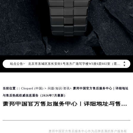
2026年8月萧邦中国区售后服务网络优化升级公告
2026年8月萧邦全国官方售后客户服务热线：400-885-0231
萧邦官方全国统一服务热线400-885-0231，服务覆盖中国大陆、香港、澳门、台湾全部区域（非大陆需加拨“+86”）
2026年8月萧邦售后服务中心最新网点地址：
北京市朝阳区建国门外大街甲6号华熙国际中心写字楼D座11层1102室（北京总部）（需提前预约）
▲
站点公告>
北京市东城区东长安街1号东方广场写字楼W3座6层602室（需提前预约）
▼
天津市和平区赤峰道136号天津国际金融中心写字楼26层2603室（需提前预约）
上海市徐汇区虹桥路3号港汇中心写字楼2座37层3705室（需提前预约）
当前位置：
| Chopard (中国)
>
问题/知识/资讯
> 萧邦中国官方售后服务中心｜详细地址
上海市黄浦区南京东路299号宏伊国际广场写字楼8层806室（需提前预约）
与售后热线权威信息通告（2026年7月最新）
南京市秦淮区中山南路1号（新街口）南京中心写字楼22层C1-1室（需提前预约）
萧邦中国官方售后服务中心｜详细地址与售后热线权威信息通告（2026年7月最新）
常州市新北区龙锦路1590号现代传媒中心写字楼5号楼10层1008室（需提前预约）
徐州市鼓楼区淮海东路29号苏宁广场IFC国际金融中心写字楼35层3508室（需提前预约）
扬州市邗江区国展路29号星耀天地写字楼1号楼18层1803室（需提前预约）
盐城市盐都区世纪大道5号盐城金融城写字楼1号楼16层1604室（需提前预约）
萧邦中国官方售后服务中心作为品牌直属的客户服务枢