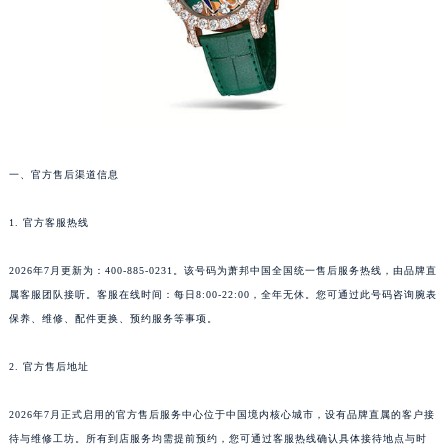
长沙市芙蓉区定王台街道建湘路393号世茂环球金融中心写字楼（芙蓉广场）10层13室（需提前预约）
郑州市二七区铭功路10号华润大厦写字楼29层2905室（需提前预约）
太原市迎泽区解放路15号亨得利名表服务中心（品牌授权店）3层整层（需提前预约）
沈阳市沈河区中街路137号亨得利名表服务中心（品牌授权店）1层整层（需提前预约）
沈阳市沈河区中街路83号亨得利名表服务中心（品牌授权店）1层整层（需提前预约）
乌鲁木齐市天山区红山路26号时代广场（CCMALL）C座17层17-B（需提前预约）
一、官方售后渠道信息
温州市鹿城区锦绣路1067号置信广场10层1015室（需提前预约）
哈尔滨市道里区友谊西路600号富力中心T2座写字楼29层03室（需提前预约）
1. 官方客服热线
大连市中山区人民路15号国际金融大厦7层G室（需提前预约）
2026年7月更新为：400-885-0231。该号码为萧邦中国全国统一售后服务热线，由品牌直
佛山市禅城区季华五路57号万科金融中心C座12层1205室（需提前预约）
属客服团队接听。客服在线时间：每日8:00-22:00，全年无休。您可通过此号码咨询腕表
东莞市东城街道鸿福东路1号民盈国贸中心T1写字楼9层907室（需提前预约）
保养、维修、配件更换、预约服务等事项。
无锡市梁溪区人民中路139号恒隆广场写字楼1座11层1104室（需提前预约）
南通市崇川区工农路57号圆融广场写字楼16层1603室（需提前预约）
2. 官方售后地址
苏州市苏州工业园区星港街199号苏州中心办公楼C座22层08室（需提前预约）
武汉市江汉区解放大道686号世界贸易大厦38层09室（需提前预约）
2026年7月正式启用的官方售后服务中心位于中国境内核心城市，设有品牌直属的客户接
待与维修工坊。所有到店服务均需提前预约，您可通过客服热线确认具体接待地点与时
南宁市青秀区金湖路59号地王大厦12楼1224室（需提前预约）