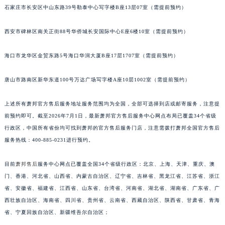
石家庄市长安区中山东路39号勒泰中心写字楼B座13层07室（需提前预约）
江苏省常州市新北区龙锦路1590号现代传媒中心5号楼10层1008室萧邦售后服务中心（需提前预约）
江苏省淮安市清江浦区淮海北路萧邦售后服务中心（需提前预约）
西安市碑林区南关正街88号华侨城长安国际中心E座6楼10室（需提前预约）
江苏省连云港市海州区通灌北路萧邦售后服务中心（需提前预约）
江苏省南京市秦淮区中山南路1号南京中心22层22-C1-C3室萧邦售后服务中心（需提前预约）
海口市龙华区金贸东路5号海口华润大厦B座17层1707室（需提前预约）
江苏省宿迁市宿城区西湖路萧邦售后服务中心（需提前预约）
唐山市路南区新华东道100号万达广场写字楼A座10层1002室（需提前预约）
江苏省泰州市海陵区永定东路399号置地商务中心东塔（华润万象城）17层1706室萧邦售后服务中心（需提前预约）
江苏省徐州市鼓楼区淮海东路29号苏宁广场IFC国际金融中心35层3508室萧邦售后服务中心（需提前预约）
上述所有萧邦官方售后服务地址服务范围均为全国，全部可选择到店或邮寄服务，注意提
江苏省盐城市盐都区世纪大道5号盐城金融城写字楼1号楼16层1604室萧邦售后服务中心（需提前预约）
前预约即可。截至2026年7月1日，最新萧邦官方售后服务中心网点布局已覆盖34个省级
江苏省扬州市邗江区国展路29号星耀天地写字楼1号楼18层1803室萧邦售后服务中心（需提前预约）
行政区，中国所有省份均可找到萧邦的官方售后服务门店，注意需拨打萧邦全国官方售后
江苏省镇江市京口区中山东路萧邦售后服务中心（需提前预约）
服务热线：400-885-0231进行预约。
江西省抚州市临川区赣东大道萧邦售后服务中心（需提前预约）
目前
萧邦售后
服务中心网点已覆盖全国34个省级行政区：北京、上海、天津、重庆、澳
江西省赣州市章贡区文清路萧邦售后服务中心（需提前预约）
门、香港、河北省、山西省、内蒙古自治区、辽宁省、吉林省、黑龙江省、江苏省、浙江
江西省吉安市吉州区井冈山大道萧邦售后服务中心（需提前预约）
省、安徽省、福建省、江西省、山东省、台湾省、河南省、湖北省、湖南省、广东省、广
江西省景德镇市珠山区珠山中路萧邦售后服务中心（需提前预约）
西壮族自治区、海南省、四川省、贵州省、云南省、西藏自治区、陕西省、甘肃省、青海
江西省九江市浔阳区浔阳路萧邦售后服务中心（需提前预约）
省、宁夏回族自治区、新疆维吾尔自治区；
江西省南昌市红谷滩新区红谷中大道998号绿地双子塔（中央广场）A1座办公楼14层1407室萧邦售后服务中心（需提前预约）