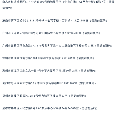
南昌市红谷滩新区红谷中大道998号绿地双子塔（中央广场）A1座办公楼14层07室（需提
吉林省松原市宁江区五环大街萧邦售后服务中心（需提前预约）
前预约）
吉林省通化市东昌区环通乡江南大街萧邦售后服务中心（需提前预约）
吉林省延边市延吉市解放路萧邦售后服务中心（需提前预约）
济南市历下区经十路11111号华润中心写字楼（万象城）15层1508室（需提前预约）
辽宁省鞍山市铁东区站前街萧邦售后服务中心（需提前预约）
广州市天河区天河路230号万菱汇国际中心写字楼A塔7层704室（需提前预约）
辽宁省本溪市平山区胜利路萧邦售后服务中心（需提前预约）
辽宁省朝阳市双塔区新华路萧邦售后服务中心（需提前预约）
广州市越秀区环市东路371-375号世界贸易中心大厦南塔写字楼15层07室（需提前预约）
辽宁省丹东市振兴区七经街萧邦售后服务中心（需提前预约）
辽宁省抚顺市新抚区东一路萧邦售后服务中心（需提前预约）
深圳市罗湖区深南东路5001号华润大厦写字楼17层1701室（需提前预约）
辽宁省阜新市海州区解放大街萧邦售后服务中心（需提前预约）
惠州市惠城区江北文昌一路7号华贸大厦写字楼1座30层05室（需提前预约）
辽宁省葫芦岛市连山区中央路萧邦售后服务中心（需提前预约）
辽宁省锦州市古塔区中央大街萧邦售后服务中心（需提前预约）
厦门市思明区湖滨东路95号华润大厦写字楼B座11层1104室（需提前预约）
辽宁省辽阳市白塔区新运大街萧邦售后服务中心（需提前预约）
辽宁省盘锦市兴隆台区石油大街萧邦售后服务中心（需提前预约）
福州市鼓楼区五四路128-1号恒力城写字楼15层03室（需提前预约）
辽宁省铁岭市银州区南马路萧邦售后服务中心（需提前预约）
辽宁省营口市站前区市府路与渤海大街交叉口萧邦售后服务中心（需提前预约）
成都市锦江区人民东路6号SAC东原中心写字楼24层2406B室（需提前预约）
辽宁省沈阳市沈河区中街路137号亨得利名表维修授权店1楼萧邦售后服务中心（需提前预约）