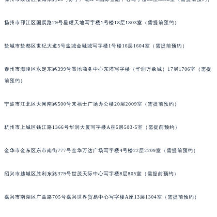
黑龙江省鹤岗市向阳区红军路萧邦售后服务中心（需提前预约）
扬州市邗江区国展路29号星耀天地写字楼1号楼18层1803室（需提前预约）
黑龙江省黑河市爱辉区中央街萧邦售后服务中心（需提前预约）
黑龙江省鸡西市鸡冠区红军路萧邦售后服务中心（需提前预约）
盐城市盐都区世纪大道5号盐城金融城写字楼1号楼16层1604室（需提前预约）
黑龙江省佳木斯市向阳区长安路萧邦售后服务中心（需提前预约）
黑龙江省牡丹江市东安区太平路萧邦售后服务中心（需提前预约）
泰州市海陵区永定东路399号置地商务中心东塔写字楼（华润万象城）17层1706室（需提
黑龙江省七台河市桃山区大同街萧邦售后服务中心（需提前预约）
前预约）
黑龙江省齐齐哈尔市龙沙区龙华路萧邦售后服务中心（需提前预约）
宁波市江北区大闸南路500号来福士广场办公楼20层2009室（需提前预约）
黑龙江省双鸭山市尖山区新兴大街萧邦售后服务中心（需提前预约）
黑龙江省绥化市北林区新华街与康庄路交叉口萧邦售后服务中心（需提前预约）
杭州市上城区钱江路1366号华润大厦写字楼A座5层503-5室（需提前预约）
黑龙江省伊春市伊美区通河路萧邦售后服务中心（需提前预约）
吉林省白城市洮北区明仁南街萧邦售后服务中心（需提前预约）
金华市金东区东市南街777号金华万达广场写字楼4号楼22层2209室（需提前预约）
吉林省白山市浑江区浑江大街萧邦售后服务中心（需提前预约）
吉林省吉林市船营区河南街萧邦售后服务中心（需提前预约）
绍兴市越城区胜利东路379号世茂天际中心写字楼8层805室（需提前预约）
吉林省辽源市龙山区人民大街萧邦售后服务中心（需提前预约）
嘉兴市南湖区广益路705号嘉兴世界贸易中心写字楼A座13层1304室（需提前预约）
吉林省梅河口市新华街道梅河大街萧邦售后服务中心（需提前预约）
吉林省四平市铁东区紫气大路与南九经街交汇处萧邦售后服务中心（需提前预约）