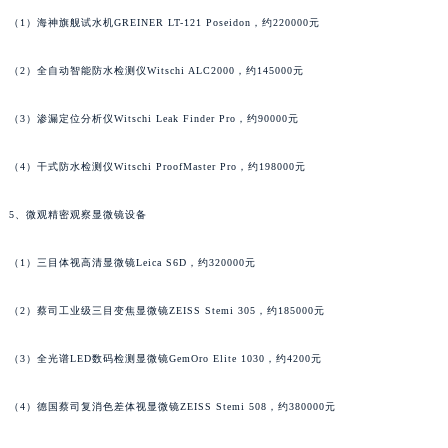
广东省汕尾市城区香洲街道园林社区翠园街萧邦售后服务中心（需提前预约）
（1）海神旗舰试水机GREINER LT-121 Poseidon，约220000元
广东省韶关市武江区芙蓉新区与老城中心交汇处萧邦售后服务中心（需提前预约）
（2）全自动智能防水检测仪Witschi ALC2000，约145000元
广东省深圳市罗湖区深南东路5001号华润大厦17层1701室萧邦售后服务中心（需提前预约）
广东省阳江市江城区东风一路萧邦售后服务中心（需提前预约）
（3）渗漏定位分析仪Witschi Leak Finder Pro，约90000元
广东省云浮市云城区金山路萧邦售后服务中心（需提前预约）
广东省湛江市赤坎区观海北路萧邦售后服务中心（需提前预约）
（4）干式防水检测仪Witschi ProofMaster Pro，约198000元
广东省肇庆市端州区信安大道与砚都大道交汇处萧邦售后服务中心（需提前预约）
5、微观精密观察显微镜设备
广西壮族自治区百色市右江区中山二路萧邦售后服务中心（需提前预约）
广西壮族自治区北海市海城区北京路萧邦售后服务中心（需提前预约）
（1）三目体视高清显微镜Leica S6D，约320000元
广西壮族自治区崇左市江州区石景林街道友谊大道与丽川路交汇处萧邦售后服务中心（需提前预约）
广西壮族自治区防城港市港口区金花茶大道萧邦售后服务中心（需提前预约）
（2）蔡司工业级三目变焦显微镜ZEISS Stemi 305，约185000元
广西壮族自治区贵港市港北区港城街道布山大道与仙衣路交叉口萧邦售后服务中心（需提前预约）
广西壮族自治区桂林市秀峰区红岭路萧邦售后服务中心（需提前预约）
（3）全光谱LED数码检测显微镜GemOro Elite 1030，约4200元
广西壮族自治区河池市金城江区金城江街道朝阳路萧邦售后服务中心（需提前预约）
（4）德国蔡司复消色差体视显微镜ZEISS Stemi 508，约380000元
广西壮族自治区贺州市八步区城东街道灵峰南路萧邦售后服务中心（需提前预约）
广西壮族自治区来宾市兴宾区桂中大道萧邦售后服务中心（需提前预约）