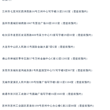
山西省晋城市城区黄华街萧邦售后服务中心（需提前预约）
兰州市七里河区西津西路16号兰州中心写字楼21层2102室（需提前预约）
山西省晋中市榆次区顺城街萧邦售后服务中心（需提前预约）
山西省临汾市尧都区解放路萧邦售后服务中心（需提前预约）
温州市鹿城区锦绣路1067号置信广场10层1015室（需提前预约）
山西省吕梁市离石区永宁中路与建设街交叉口萧邦售后服务中心（需提前预约）
山西省朔州市朔城区怡西路与鄯阳西街交汇处萧邦售后服务中心（需提前预约）
哈尔滨市道里区友谊西路600号富力中心T2座写字楼29层03室（需提前预约）
山西省忻州市忻府区和平东街与七一南路交叉口萧邦售后服务中心（需提前预约）
山西省阳泉市郊区平阳东街与新城大道交叉口萧邦售后服务中心（需提前预约）
大连市中山区人民路15号国际金融大厦7层G室（需提前预约）
山西省运城市盐湖区河东街萧邦售后服务中心（需提前预约）
佛山市禅城区季华五路57号万科金融中心C座12层1205室（需提前预约）
山西省长治市潞州区英雄中路萧邦售后服务中心（需提前预约）
山西省太原市迎泽区迎泽街道解放路15号亨得利名表维修授权店3楼萧邦售后服务中心（需提前预约）
东莞市东城街道鸿福东路1号民盈国贸中心T1写字楼9层907室（需提前预约）
天津市和平区赤峰道136号天津国际金融中心26层2603室萧邦售后服务中心（需提前预约）
安徽省安庆市迎江区人民路萧邦售后服务中心（需提前预约）
无锡市梁溪区人民中路139号恒隆广场写字楼1座11层1104室（需提前预约）
安徽省蚌埠市蚌山区淮河路萧邦售后服务中心（需提前预约）
南通市崇川区工农路57号圆融广场写字楼16层1603室（需提前预约）
安徽省亳州市谯城区魏武大道萧邦售后服务中心（需提前预约）
安徽省池州市贵池区长江路萧邦售后服务中心（需提前预约）
苏州市苏州工业园区星港街199号苏州中心办公楼C座22层08室（需提前预约）
安徽省滁州市琅琊区南谯北路萧邦售后服务中心（需提前预约）