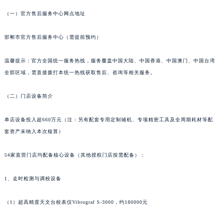
烟台市芝罘区胜利路139号万达金融中心A座907室（需提前预约）
（一）官方售后服务中心网点地址
长春市朝阳区西安大路727号中银大厦A座(旺进大厦)18层09室（需提前预约）
贵阳市南明区都司高架桥路33号亨特国际金融中心14楼14D（需提前预约）
邯郸市官方售后服务中心（需提前预约）
昆明市盘龙区北京路928号同德昆明广场写字楼10层06室（需提前预约）
温馨提示：官方全国统一服务热线，服务覆盖中国大陆、中国香港、中国澳门、中国台湾
石家庄市长安区中山东路39号勒泰中心写字楼B座13层07室（需提前预约）
全部区域，需直接拨打本统一热线获取售后、咨询等相关服务。
西安市碑林区南关正街88号华侨城长安国际中心E座6楼10室（需提前预约）
海口市龙华区金贸东路5号海口华润大厦B座17层1707室（需提前预约）
（二）门店设备简介
唐山市路南区新华东道100号万达广场写字楼A座10层1002室（需提前预约）
台州市椒江区东海大道1800号腾达中心东1幢20楼2002室（需提前预约）
单店设备投入超660万元（注：另有配套专用定制辅机、专项精密工具及全周期耗材等配
套资产未纳入本次核算）
内蒙古自治区呼和浩特市玉泉区大学西街70号华润万象城写字楼（鄂尔多斯大厦）23层2326室（需提前预约）
甘肃省兰州市七里河区西津西路16号兰州中心写字楼21层2102室（需提前预约）
54家直营门店均配备核心设备（其他授权门店按需配备）：
重庆市解放碑渝中区民权路28号英利国际金融中心写字楼20层01室（需提前预约）
黑龙江省大庆市萨尔图区会战大街萧邦售后服务中心（需提前预约）
1、走时检测与调校设备
黑龙江省鹤岗市向阳区红军路萧邦售后服务中心（需提前预约）
黑龙江省黑河市爱辉区中央街萧邦售后服务中心（需提前预约）
（1）超高精度天文台校表仪Vibrograf S-3000，约180000元
黑龙江省鸡西市鸡冠区红军路萧邦售后服务中心（需提前预约）