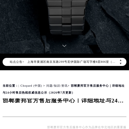
2026年8月萧邦全国官方售后客户服务热线：400-885-0231
萧邦官方全国统一服务热线400-885-0231，服务覆盖中国大陆、香港、澳门、台湾全部区域（非大陆需加拨“+86”）
2026年8月萧邦售后服务中心最新网点地址：
北京市朝阳区建国门外大街甲6号华熙国际中心写字楼D座11层1102室（北京总部）（需提前预约）
北京市东城区东长安街1号东方广场写字楼W3座6层602室（需提前预约）
天津市和平区赤峰道136号天津国际金融中心写字楼26层2603室（需提前预约）
上海市徐汇区虹桥路3号港汇中心写字楼2座37层3705室（需提前预约）
▲
站点公告>
上海市黄浦区南京东路299号宏伊国际广场写字楼8层806室（需提前预约）
▼
南京市秦淮区中山南路1号（新街口）南京中心写字楼22层C1-1室（需提前预约）
常州市新北区龙锦路1590号现代传媒中心写字楼5号楼10层1008室（需提前预约）
当前位置：
| Chopard (中国)
>
问题/知识/资讯
> 邯郸萧邦官方售后服务中心｜详细地址
徐州市鼓楼区淮海东路29号苏宁广场IFC国际金融中心写字楼35层3508室（需提前预约）
与24小时售后热线权威信息公示（2026年7月更新）
扬州市邗江区国展路29号星耀天地写字楼1号楼18层1803室（需提前预约）
邯郸萧邦官方售后服务中心｜详细地址与24小时售后热线权威信息公示（2026年7月更新）
盐城市盐都区世纪大道5号盐城金融城写字楼1号楼16层1604室（需提前预约）
泰州市海陵区永定东路399号置地商务中心东塔写字楼（华润万象城）17层1706室（需提前预约）
宁波市江北区大闸南路500号来福士广场办公楼20层2009室（需提前预约）
杭州市上城区钱江路1366号华润大厦写字楼A座5层503-5室（需提前预约）
邯郸萧邦官方售后服务中心作为品牌在华北地区的重要服