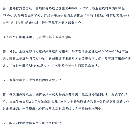
河南省焦作市解放区解放路萧邦售后服务中心（需提前预约）
答：萧邦官方全国统一售后服务热线已变更为400-885-0231，客服在线时间为8:00至
河南省开封市鼓楼区中山路萧邦售后服务中心（需提前预约）
22:00。此号码在品牌官网、产品手册及手提袋上的售后卡中均可查证。任何以其他号码
河南省洛阳市西工区中州中路与解放路交叉口萧邦售后服务中心（需提前预约）
自称“
萧邦售后
”的来电或广告均不属于本官方服务中心。
河南省漯河市源汇区交通路萧邦售后服务中心（需提前预约）
问：我不在邯郸本地，可以通过邮寄方式送修吗？
河南省南阳市宛城区范蠡东路与南都路交叉口萧邦售后服务中心（需提前预约）
河南省平顶山市卫东区建设路萧邦售后服务中心（需提前预约）
答：可以。全国顾客均可选择到店或邮寄服务，邮寄前请务必通过400-885-0231提前预
河南省濮阳市大华龙区开州路绿城路交叉口萧邦售后服务中心（需提前预约）
约，获取工单编号与接收地址。送修时请将腕表放入原装表盒内，使用顺丰或京东保价快
河南省三门峡市湖滨区和平路萧邦售后服务中心（需提前预约）
递，并在外包装注明“送修品”。中心收到后会第一时间联系您确认。
河南省商丘市梁园区神火大道萧邦售后服务中心（需提前预约）
问：保养完成后，官方会提供哪些凭证？
河南省新乡市红旗区人民路萧邦售后服务中心（需提前预约）
河南省信阳市浉河区东方红大道萧邦售后服务中心（需提前预约）
答：每项服务完成后，您将收到一式两份的服务单据，包括维修项目明细、更换零件清
河南省许昌市魏都区建安大道与八龙路交叉口萧邦售后服务中心（需提前预约）
单、质保生效日期及2年质保条款说明。同时，手表吊牌处会粘贴一次性的防拆封条，作
河南省郑州市二七区民主路10号华润大厦29层2905室萧邦售后服务中心（需提前预约）
为质保标识。电子记录也会同步至品牌售后系统，方便后续查询历史。
河南省周口市川汇区七一路萧邦售后服务中心（需提前预约）
河南省驻马店市驿城区乐山大道与置地大道交叉口萧邦售后服务中心（需提前预约）
问：换电池大概需要多久？能当面取吗？
湖北省鄂州市鄂城区文星大道萧邦售后服务中心（需提前预约）