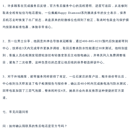
广西壮族自治区玉林市玉州区金玉路萧邦售后服务中心（需提前预约）
1、许多顾客在完成服务后反馈，官方售后服务中心的流程透明、进度可追踪，从送修到
取表全程有短信与电话通知。一位佩戴Happy Diamond系列腕表多年的女士表示，保养
海南省儋州市儋州市那大镇兰洋北路萧邦售后服务中心（需提前预约）
后机芯走时恢复了出厂状态，表盘原来的轻微移位也得到了校正，取表时包装盒与保护膜
海南省东方市八所镇解放西路萧邦售后服务中心（需提前预约）
均按新表标准包裹，体验非常省心。
海南省琼海市嘉积镇东风路萧邦售后服务中心（需提前预约）
海南省三沙市西沙区西沙群岛永兴岛北京路萧邦售后服务中心（需提前预约）
2、另一位男士分享，他因意外摔击导致表冠断裂，通过400-885-0231预约后快速邮寄到
海南省三亚市吉阳区迎宾路萧邦售后服务中心（需提前预约）
中心，技师在3天内完成零件更换并调校，取回后整表防水性能通过30米测试。他特别提
海南省万宁市万城镇解放路萧邦售后服务中心（需提前预约）
到，客服人员在检测发现摆轮游丝有轻微变形后主动致电确认，并将其列入免费调整项
目，避免了二次收费。这种负责任的态度让他后续的保养都选择该中心。
海南省文昌市文城镇教育东路萧邦售后服务中心（需提前预约）
海南省五指山市通什镇三月三大道萧邦售后服务中心（需提前预约）
3、对于外地顾客，邮寄服务同样获得了肯定。一位石家庄的客户说，顺丰保价寄出后，
香港特别行政区尖沙咀区油尖旺区广东道萧邦售后服务中心（需提前预约）
中心收到当天即发送了电子检测报告与报价单，确认后48小时内完成换电池与防水测试，
香港特别行政区金钟区中西区金钟道萧邦售后服务中心（需提前预约）
回寄包装加固了三层气泡膜，整体耗时仅4天。她表示会向表友推荐这种便捷的官方渠
香港特别行政区九龙区油尖旺区弥敦道萧邦售后服务中心（需提前预约）
道。
香港特别行政区铜锣湾区湾仔区轩尼诗道萧邦售后服务中心（需提前预约）
七、常见问题问答
河南省安阳市文峰区解放大道萧邦售后服务中心（需提前预约）
河南省鹤壁市淇滨区九州路萧邦售后服务中心（需提前预约）
问：如何确认我联系的售后电话是官方号码？
河南省济源市沁园街道济水大道萧邦售后服务中心（需提前预约）