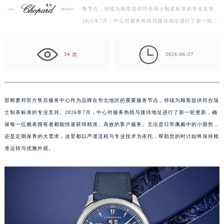
务节点，持续为顾客提供符合瑞士制表标准的专业支持。
金华市金东区东市南街777号金华万达广场写字楼4号楼22层2209室（需提前预约）
2026年7月，中心对服务热线与接待地址进行了新一轮更
绍兴市越城区胜利东路379号世茂天际中心写字楼8层805室（需提前预约）
新，确保每一位腕表拥有者都能快速获得精准、高效的
嘉兴市南湖区广益路705号嘉兴世界贸易中心写字楼A座13层1304室（需提前预约）
客…

南昌市红谷滩新区红谷中大道998号绿地双子塔（中央广场）A1座办公楼14层07室（需提前预约）
34 次
2026-06-27
济南市历下区经十路11111号华润中心写字楼（万象城）15层1508室（需提前预约）
广州市天河区天河路230号万菱汇国际中心写字楼A塔7层704室（需提前预约）
广州市越秀区环市东路371-375号世界贸易中心大厦南塔写字楼15层07室（需提前预约）
邯郸萧邦官方售后服务中心作为品牌在华北地区的重要服务节点，持续为顾客提供符合瑞
深圳市罗湖区深南东路5001号华润大厦写字楼17层1701室（需提前预约）
士制表标准的专业支持。2026年7月，中心对服务热线与接待地址进行了新一轮更新，确
惠州市惠城区江北文昌一路7号华贸大厦写字楼1座30层05室（需提前预约）
保每一位腕表拥有者都能快速获得精准、高效的客户服务。无论是日常佩戴中的小困扰，
厦门市思明区湖滨东路95号华润大厦写字楼B座11层1104室（需提前预约）
还是定期保养的大需求，这里都以严谨流程与专业技术为依托，帮助您的时计始终保持精
准运转与优雅外观。
福州市鼓楼区五四路128-1号恒力城写字楼15层03室（需提前预约）
成都市锦江区人民东路6号SAC东原中心写字楼24层2406B室（需提前预约）
重庆市江北区观音桥步行街2号融恒时代广场写字楼9层902室（需提前预约）
长沙市芙蓉区定王台街道建湘路393号世茂环球金融中心写字楼（芙蓉广场）10层13室（需提前预约）
郑州市二七区铭功路10号华润大厦写字楼29层2905室（需提前预约）
太原市迎泽区解放路15号亨得利名表服务中心（品牌授权店）3层整层（需提前预约）