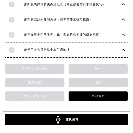
6
萧邦腕表摔坏解决办法汇总（专业修复与日常保养技巧）
新疆维吾尔自治区沙湾市三道河子镇世纪大道南路萧邦售后服务中心（需提前预约）
新疆维吾尔自治区石河子市北二路萧邦售后服务中心（需提前预约）
7
萧邦表壳割手处理方法（保养与修复技巧指南）
新疆维吾尔自治区双河市光明路萧邦售后服务中心（需提前预约）
新疆维吾尔自治区塔城市塔城地区闻琴路萧邦售后服务中心（需提前预约）
8
萧邦在三十年前卖多少钱（名表价格变迁的历史洞察）
新疆维吾尔自治区铁门关市兴疆路萧邦售后服务中心（需提前预约）
新疆维吾尔自治区图木舒克市图木舒克市中兴街萧邦售后服务中心（需提前预约）
9
萧邦手表售后维修中心门店地址
新疆维吾尔自治区吐鲁番市高昌区文化中路文化中路萧邦售后服务中心（需提前预约）
新疆维吾尔自治区乌苏市乌鲁木齐北路萧邦售后服务中心（需提前预约）
萧邦手表调整时间
沧州
新疆维吾尔自治区五家渠市长征西街萧邦售后服务中心（需提前预约）
新疆维吾尔自治区新星市东风路萧邦售后服务中心（需提前预约）
萧邦维修
包头
新疆维吾尔自治区伊宁市解放西路萧邦售后服务中心（需提前预约）
萧邦，手表维修
萧邦售后
贵州省安顺市西秀区中华南路萧邦售后服务中心（需提前预约）
贵州省毕节市七星关区松山路萧邦售后服务中心（需提前预约）
贵州省六盘水市钟山区钟山大道萧邦售后服务中心（需提前预约）
随机推荐
贵州省黔东南苗族侗族自治州凯里市北京西路萧邦售后服务中心（需提前预约）
贵州省黔西南布依族苗族自治州兴义市大道与桔香路交汇处萧邦售后服务中心（需提前预约）