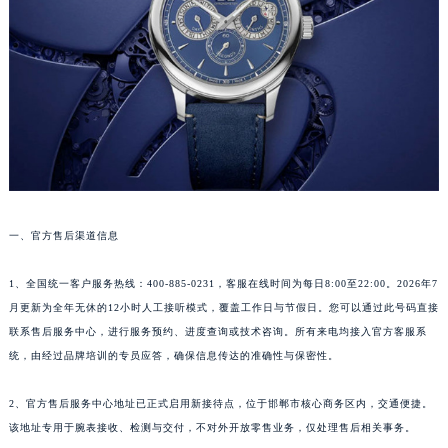
沈阳市沈河区中街路137号亨得利名表服务中心（品牌授权店）1层整层（需提前预约）
沈阳市沈河区中街路83号亨得利名表服务中心（品牌授权店）1层整层（需提前预约）
乌鲁木齐市天山区红山路26号时代广场（CCMALL）C座17层17-B（需提前预约）
温州市鹿城区锦绣路1067号置信广场10层1015室（需提前预约）
哈尔滨市道里区友谊西路600号富力中心T2座写字楼29层03室（需提前预约）
大连市中山区人民路15号国际金融大厦7层G室（需提前预约）
佛山市禅城区季华五路57号万科金融中心C座12层1205室（需提前预约）
东莞市东城街道鸿福东路1号民盈国贸中心T1写字楼9层907室（需提前预约）
一、官方售后渠道信息
无锡市梁溪区人民中路139号恒隆广场写字楼1座11层1104室（需提前预约）
南通市崇川区工农路57号圆融广场写字楼16层1603室（需提前预约）
1、全国统一客户服务热线：400-885-0231，客服在线时间为每日8:00至22:00。2026年7
苏州市苏州工业园区星港街199号苏州中心办公楼C座22层08室（需提前预约）
月更新为全年无休的12小时人工接听模式，覆盖工作日与节假日。您可以通过此号码直接
武汉市江汉区解放大道686号世界贸易大厦38层09室（需提前预约）
联系售后服务中心，进行服务预约、进度查询或技术咨询。所有来电均接入官方客服系
南宁市青秀区金湖路59号地王大厦12楼1224室（需提前预约）
统，由经过品牌培训的专员应答，确保信息传达的准确性与保密性。
合肥市蜀山区潜山路111号万象城华润大厦B座12楼03室（需提前预约）
2、官方售后服务中心地址已正式启用新接待点，位于邯郸市核心商务区内，交通便捷。
泉州市丰泽区宝洲路729号浦西万达中心写字楼A座7楼709室（需提前预约）
该地址专用于腕表接收、检测与交付，不对外开放零售业务，仅处理售后相关事务。
青岛市南区山东路6号华润大厦B座22层04室（需提前预约）