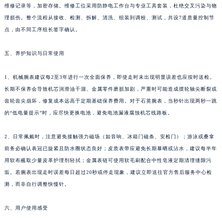
维修记录等，加密存储。维修工位采用防静电工作台与专业工具套装，杜绝交叉污染与物
广东省阳江市江城区东风一路萧邦售后服务中心（需提前预约）
理损伤。整个流程从接收、检测、拆解、清洗、组装到调校、测试，共设7道质量控制节
广东省云浮市云城区金山路萧邦售后服务中心（需提前预约）
点，由不同工序组长签字确认。
广东省湛江市赤坎区观海北路萧邦售后服务中心（需提前预约）
广东省肇庆市端州区信安大道与砚都大道交汇处萧邦售后服务中心（需提前预约）
五、养护知识与日常使用
广西壮族自治区百色市右江区中山二路萧邦售后服务中心（需提前预约）
1、机械腕表建议每2至3年进行一次全面保养，即使走时未出现明显误差也应按时送检。
广西壮族自治区北海市海城区北京路萧邦售后服务中心（需提前预约）
长期不保养会导致机芯润滑油干涸、金属零件磨损加剧，严重时可能造成摆轮轴尖断裂或
广西壮族自治区崇左市江州区石景林街道友谊大道与丽川路交汇处萧邦售后服务中心（需提前预约）
齿轮齿尖崩坏，修复成本远高于定期基础保养费用。对于石英腕表，当秒针出现两秒一跳
广西壮族自治区防城港市港口区金花茶大道萧邦售后服务中心（需提前预约）
的“低电量提示”时，应尽快更换电池，避免电池漏液腐蚀机芯线路板。
广西壮族自治区贵港市港北区港城街道布山大道与仙衣路交叉口萧邦售后服务中心（需提前预约）
广西壮族自治区桂林市秀峰区红岭路萧邦售后服务中心（需提前预约）
2、日常佩戴时，注意避免接触强力磁场（如音响、冰箱门磁条、安检门）；游泳或桑拿
广西壮族自治区河池市金城江区金城江街道朝阳路萧邦售后服务中心（需提前预约）
前务必确认表冠已旋紧且防水圈状态良好；皮质表带应避免长期暴晒或沾水，建议每半年
用软布蘸取少量皮革护理剂轻拭；金属表链可使用软毛刷配合中性皂液定期清理缝隙污
广西壮族自治区贺州市八步区城东街道灵峰南路萧邦售后服务中心（需提前预约）
垢。若腕表出现走时误差每日超过20秒或停走现象，建议立即送往官方售后服务中心检
广西壮族自治区来宾市兴宾区桂中大道萧邦售后服务中心（需提前预约）
测，而非自行调整快慢针。
广西壮族自治区柳州市城中区中山中路萧邦售后服务中心（需提前预约）
广西壮族自治区钦州市钦南区金海湾东大街萧邦售后服务中心（需提前预约）
六、用户使用感受
广西壮族自治区梧州市万秀区龙湖镇高旺路萧邦售后服务中心（需提前预约）