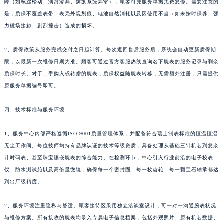
障（如螺丝松动、润滑渗漏、擒纵系统异常），顾客可凭服务单据免费复修。需要注意的
福建省福州市鼓楼区五四路128-1号恒力城写字楼15层03室萧邦售后服务中心（需提前预约）
是，质保不覆盖表带、表壳外观划痕、电池自然消耗以及因使用不当（如未按时保养、强
福建省厦门市思明区湖滨东路95号万象城华润大厦B座11层1104室萧邦售后服务中心（需提前预约）
力磁场接触、剧烈撞击）造成的损坏。
广东省潮州市潮安区新风路与潮汕路交汇处萧邦售后服务中心（需提前预约）
2、质保政策从服务完成交付之日起计算。每次返回售后服务后，系统会自动更新质保期
广东省广州市天河区天河路230号万菱汇国际中心A塔7层704室萧邦售后服务中心（需提前预约）
限，以最新一次维修日期为准。顾客可通过官方客服热线查询名下腕表的服务记录与剩余
广东省广州市越秀区环市东路371-375号世界贸易中心大厦南塔15层1507室萧邦售后服务中心（需提前预约）
质保时长。对于二手购入或转赠的腕表，质保权益随腕表转移，无需额外注册，只需提供
广东省河源市源城区越王大道萧邦售后服务中心（需提前预约）
原服务单据编号即可。
广东省惠州市惠城区江北文昌一路7号华贸大厦1座30层3005室萧邦售后服务中心（需提前预约）
广东省江门市蓬江区广场西路萧邦售后服务中心（需提前预约）
四、技术标准与服务环境
广东省揭阳市榕城进贤门步行街萧邦售后服务中心（需提前预约）
1、服务中心内部严格遵循ISO 9001质量管理体系，并配备符合瑞士制表标准的恒温恒湿
广东省茂名市电白区水东街道迎宾大道萧邦售后服务中心（需提前预约）
无尘工作间。每位技师均持有品牌认证的技术等级资质，具备处理从基础三针机芯到复杂
广东省梅州市梅江区金燕大道萧邦售后服务中心（需提前预约）
计时码表、甚至珠宝镶嵌腕表的综合能力。在检测环节，中心引入行业前沿的电子校表
广东省清远市清城区湖西路萧邦售后服务中心（需提前预约）
仪、防水测试舱以及高倍显微镜，确保每一个密封圈、每一枚齿轮、每一颗宝石轴承都达
广东省汕头市龙湖区长平路萧邦售后服务中心（需提前预约）
到出厂级精度。
广东省汕尾市城区香洲街道园林社区翠园街萧邦售后服务中心（需提前预约）
广东省韶关市武江区芙蓉新区与老城中心交汇处萧邦售后服务中心（需提前预约）
2、服务环境注重隐私与舒适。顾客接待区采用独立洽谈室设计，可一对一沟通腕表状况
与维修方案。所有接收的腕表均录入专属电子信息档案，包括外观照片、原有机芯数据、
广东省深圳市罗湖区深南东路5001号华润大厦17层1701室萧邦售后服务中心（需提前预约）