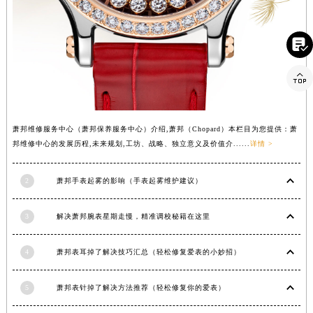
新疆维吾尔自治区白杨市军垦路萧邦售后服务中心（需提前预约）
新疆维吾尔自治区北屯市团结路萧邦售后服务中心（需提前预约）

新疆维吾尔自治区博乐市博乐市北京路萧邦售后服务中心（需提前预约）
新疆维吾尔自治区昌吉市延安北路萧邦售后服务中心（需提前预约）

新疆维吾尔自治区阜康市博峰路萧邦售后服务中心（需提前预约）
新疆维吾尔自治区哈密市伊州区建国北路萧邦售后服务中心（需提前预约）
萧邦维修服务中心（萧邦保养服务中心）介绍,萧邦（Chopard）本栏目为您提供：萧
新疆维吾尔自治区和田市和田市北京西路萧邦售后服务中心（需提前预约）
邦维修中心的发展历程,未来规划,工坊、战略、独立意义及价值介......
详情 >
新疆维吾尔自治区胡杨河市胡杨河市胡杨路萧邦售后服务中心（需提前预约）
新疆维吾尔自治区霍尔果斯市亚欧北路萧邦售后服务中心（需提前预约）
2
萧邦手表起雾的影响（手表起雾维护建议）
新疆维吾尔自治区喀什市解放北路萧邦售后服务中心（需提前预约）
新疆维吾尔自治区可克达拉市幸福路萧邦售后服务中心（需提前预约）
3
解决萧邦腕表星期走慢，精准调校秘籍在这里
新疆维吾尔自治区克拉玛依市克拉玛依区友谊路萧邦售后服务中心（需提前预约）
新疆维吾尔自治区库车市库车市文化东路萧邦售后服务中心（需提前预约）
4
萧邦表耳掉了解决技巧汇总（轻松修复爱表的小妙招）
新疆维吾尔自治区库尔勒市库尔勒市人民东路萧邦售后服务中心（需提前预约）
新疆维吾尔自治区奎屯市团结西街萧邦售后服务中心（需提前预约）
5
萧邦表针掉了解决方法推荐（轻松修复你的爱表）
新疆维吾尔自治区昆玉市昆泉街萧邦售后服务中心（需提前预约）