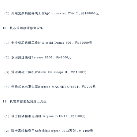
安徽省黄山市屯溪区黄山西路萧邦售后服务中心（需提前预约）
（2）高端复杂功能摇表工作站Chronowind CW-12，约168000元
安徽省六安市金安区解放中路萧邦售后服务中心（需提前预约）
安徽省马鞍山市雨山区湖南西路萧邦售后服务中心（需提前预约）
10、机芯退磁故障修复设备
安徽省宿州市埇桥区人民中路萧邦售后服务中心（需提前预约）
安徽省铜陵市铜官区石城大道萧邦售后服务中心（需提前预约）
（1）专业机芯退磁工作站Witschi Demag 300，约132000元
安徽省芜湖市镜湖区中山路步行街萧邦售后服务中心（需提前预约）
安徽省宣城市宣州区叠嶂西路萧邦售后服务中心（需提前预约）
（2）双回路退磁机Bergeon 6500，约48000元
福建省龙岩市新罗区九一南路萧邦售后服务中心（需提前预约）
（3）退磁测磁一体机Witschi Teslascope II，约11000元
福建省南平市建阳区人民西路萧邦售后服务中心（需提前预约）
福建省宁德市蕉城区天湖东路萧邦售后服务中心（需提前预约）
（4）便携式充电退磁器Bergeon MAGNET-O 8804，约7200元
福建省莆田市城厢区霞林街道荔华东大道萧邦售后服务中心（需提前预约）
福建省三明市三元区东乾二路萧邦售后服务中心（需提前预约）
11、机芯精密装配润滑工具组
福建省漳州市龙文区步港路萧邦售后服务中心（需提前预约）
（1）瑞士自动精准点油机Bergeon 7718-1A，约2100元
江苏省常州市新北区龙锦路1590号现代传媒中心5号楼10层1008室萧邦售后服务中心（需提前预约）
江苏省淮安市清江浦区淮海北路萧邦售后服务中心（需提前预约）
（2）瑞士高端精密手动点油笔Bergeon 7013系列，约1400元
江苏省连云港市海州区通灌北路萧邦售后服务中心（需提前预约）