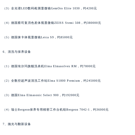
河北省保定市竞秀区朝阳北大街北国先天下萧邦售后服务中心（需提前预约）
（3）全光谱LED数码检测显微镜GemOro Elite 1030，约4200元
内蒙古自治区阿拉善盟市左旗土尔扈特大街萧邦售后服务中心（需提前预约）
内蒙古自治区巴彦淖尔市临河区新华街萧邦售后服务中心（需提前预约）
（4）德国蔡司复消色差体视显微镜ZEISS Stemi 508，约380000元
内蒙古自治区包头市青山区幸福路甲3号王府井百货名表维修萧邦售后服务中心（需提前预约）
（5）德国徕卡体视显微镜Leica S9，约85000元
内蒙古自治区赤峰市红山区哈达街萧邦售后服务中心（需提前预约）
内蒙古自治区鄂尔多斯市东胜区伊金霍洛街萧邦售后服务中心（需提前预约）
6、清洗与保养设备
内蒙古自治区呼伦贝尔市海拉尔区中央街萧邦售后服务中心（需提前预约）
内蒙古自治区通辽市科尔沁区明仁大街萧邦售后服务中心（需提前预约）
（1）德国埃尔玛旗舰洗表机Elma Elmasolvex RM，约78000元
内蒙古自治区乌海市海勃湾区人民南路萧邦售后服务中心（需提前预约）
（2）全数控超声波清洗工作站Elma S1800 Premium，约245000元
内蒙古自治区乌兰察布市集宁区恩和大街萧邦售后服务中心（需提前预约）
内蒙古自治区锡林郭勒盟市锡林浩特市光明街与额尔敦路交叉口萧邦售后服务中心（需提前预约）
（3）德国Elma Elmasonic Select 900，约192000元
内蒙古自治区兴安盟市乌兰浩特市兴安大街萧邦售后服务中心（需提前预约）
山西省大同市平城区迎宾街萧邦售后服务中心（需提前预约）
（4）瑞士Bergeon保养专用精密工作台机组Bergeon 7042-1，约36000元
山西省晋城市城区黄华街萧邦售后服务中心（需提前预约）
山西省晋中市榆次区顺城街萧邦售后服务中心（需提前预约）
7、抛光与翻新设备
山西省临汾市尧都区解放路萧邦售后服务中心（需提前预约）