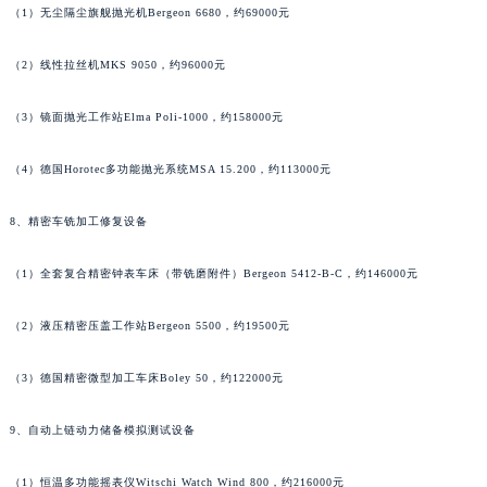
（1）无尘隔尘旗舰抛光机Bergeon 6680，约69000元
山西省吕梁市离石区永宁中路与建设街交叉口萧邦售后服务中心（需提前预约）
山西省朔州市朔城区怡西路与鄯阳西街交汇处萧邦售后服务中心（需提前预约）
（2）线性拉丝机MKS 9050，约96000元
山西省忻州市忻府区和平东街与七一南路交叉口萧邦售后服务中心（需提前预约）
山西省阳泉市郊区平阳东街与新城大道交叉口萧邦售后服务中心（需提前预约）
（3）镜面抛光工作站Elma Poli-1000，约158000元
山西省运城市盐湖区河东街萧邦售后服务中心（需提前预约）
（4）德国Horotec多功能抛光系统MSA 15.200，约113000元
山西省长治市潞州区英雄中路萧邦售后服务中心（需提前预约）
山西省太原市迎泽区迎泽街道解放路15号亨得利名表维修授权店3楼萧邦售后服务中心（需提前预约）
8、精密车铣加工修复设备
天津市和平区赤峰道136号天津国际金融中心26层2603室萧邦售后服务中心（需提前预约）
安徽省安庆市迎江区人民路萧邦售后服务中心（需提前预约）
（1）全套复合精密钟表车床（带铣磨附件）Bergeon 5412-B-C，约146000元
安徽省蚌埠市蚌山区淮河路萧邦售后服务中心（需提前预约）
安徽省亳州市谯城区魏武大道萧邦售后服务中心（需提前预约）
（2）液压精密压盖工作站Bergeon 5500，约19500元
安徽省池州市贵池区长江路萧邦售后服务中心（需提前预约）
（3）德国精密微型加工车床Boley 50，约122000元
安徽省滁州市琅琊区南谯北路萧邦售后服务中心（需提前预约）
安徽省阜阳市颍州区颍州北路萧邦售后服务中心（需提前预约）
9、自动上链动力储备模拟测试设备
安徽省淮北市相山区淮海路萧邦售后服务中心（需提前预约）
安徽省淮南市田家庵区国庆中路萧邦售后服务中心（需提前预约）
（1）恒温多功能摇表仪Witschi Watch Wind 800，约216000元