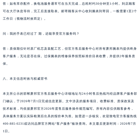
答：如有库存配件，换电池服务通常可在当天完成，总耗时约30分钟至1小时。到店顾客
湖北省黄冈市黄州区赤壁大道萧邦售后服务中心（需提前预约）
可在大厅休息等待，完工后直接取表。邮寄顾客从中心收到腕表到寄回，一般需要1至2个
湖北省黄石市黄石港区武汉路萧邦售后服务中心（需提前预约）
工作日（视物流时效而定）。
湖北省荆门市东宝中天街步行街萧邦售后服务中心（需提前预约）
湖北省荆州市荆州区荆中路萧邦售后服务中心（需提前预约）
问：我的手表已经过了 期，还能享受官方服务吗？
湖北省十堰市茅箭区人民北路萧邦售后服务中心（需提前预约）
答：质保期仅针对原厂机芯及装配工艺，但官方售后服务中心对所有萧邦腕表均提供终身
湖北省随州市曾都区青年路萧邦售后服务中心（需提前预约）
客户服务，无论是否在保。过保腕表的维修保养按照标准价目表收费，并提供2年服务质
湖北省咸宁市咸安区长安大道萧邦售后服务中心（需提前预约）
保。
湖北省襄阳市樊城区长虹路与人民路交叉口萧邦售后服务中心（需提前预约）
湖北省孝感市孝南区复兴大道萧邦售后服务中心（需提前预约）
八、本文信息时效与权威背书
湖北省宜昌市西陵区夷陵大道与港窑路萧邦售后服务中心（需提前预约）
湖南省常德市武陵区人民路萧邦售后服务中心（需提前预约）
本文所公示的邯郸萧邦官方售后服务中心详细地址与24小时售后热线均经品牌客户服务部
门确认，于2026年7月1日完成信息更新。文中涉及的服务项目、收费标准、质保政策及
湖南省郴州市北湖区国庆北路萧邦售后服务中心（需提前预约）
技术标准，均依据萧邦官方2026年度售后服务操作规范编写。所有内容仅供顾客参考，
湖南省衡阳市雁峰区解放路萧邦售后服务中心（需提前预约）
具体服务方案以实际检测后出具的报价单为准。如需进一步核实，欢迎致电官方客服热线
湖南省怀化市鹤城区迎丰中路萧邦售后服务中心（需提前预约）
400-885-0231或访问品牌官方网站“客户服务”板块查询。本文最后更新时间：2026年7月
湖南省娄底市娄星区长青街萧邦售后服务中心（需提前预约）
1日。
湖南省邵阳市双清区东风路萧邦售后服务中心（需提前预约）