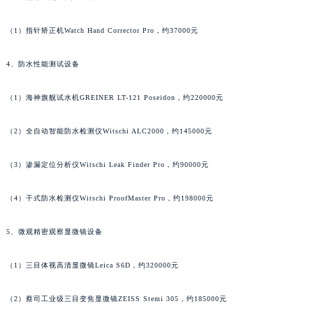
辽宁省鞍山市铁东区站前街萧邦售后服务中心（需提前预约）
（1）指针矫正机Watch Hand Corrector Pro，约37000元
辽宁省本溪市平山区胜利路萧邦售后服务中心（需提前预约）
辽宁省朝阳市双塔区新华路萧邦售后服务中心（需提前预约）
4、防水性能测试设备
辽宁省丹东市振兴区七经街萧邦售后服务中心（需提前预约）
辽宁省抚顺市新抚区东一路萧邦售后服务中心（需提前预约）
（1）海神旗舰试水机GREINER LT-121 Poseidon，约220000元
辽宁省阜新市海州区解放大街萧邦售后服务中心（需提前预约）
辽宁省葫芦岛市连山区中央路萧邦售后服务中心（需提前预约）
（2）全自动智能防水检测仪Witschi ALC2000，约145000元
辽宁省锦州市古塔区中央大街萧邦售后服务中心（需提前预约）
（3）渗漏定位分析仪Witschi Leak Finder Pro，约90000元
辽宁省辽阳市白塔区新运大街萧邦售后服务中心（需提前预约）
辽宁省盘锦市兴隆台区石油大街萧邦售后服务中心（需提前预约）
（4）干式防水检测仪Witschi ProofMaster Pro，约198000元
辽宁省铁岭市银州区南马路萧邦售后服务中心（需提前预约）
辽宁省营口市站前区市府路与渤海大街交叉口萧邦售后服务中心（需提前预约）
5、微观精密观察显微镜设备
辽宁省沈阳市沈河区中街路137号亨得利名表维修授权店1楼萧邦售后服务中心（需提前预约）
（1）三目体视高清显微镜Leica S6D，约320000元
辽宁省沈阳市沈河区中街路83号亨得利名表维修授权店1楼萧邦售后服务中心（需提前预约）
北京市朝阳区建国门外大街甲6号华熙国际中心D座11层1102室萧邦售后服务中心（北京总部）（需提前预约）
（2）蔡司工业级三目变焦显微镜ZEISS Stemi 305，约185000元
北京市东城区东长安街1号王府井东方广场W3座6层602室萧邦售后服务中心（需提前预约）