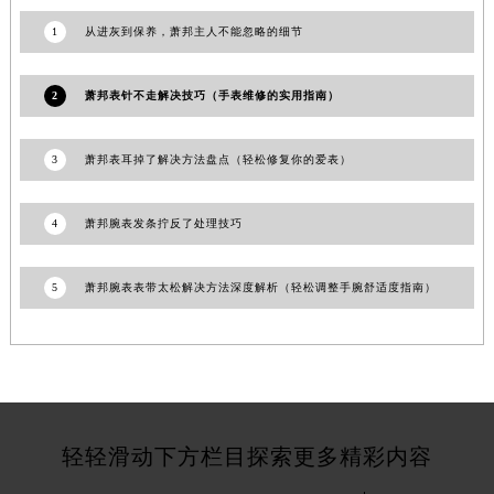
贵州省铜仁市碧江区民主路萧邦售后服务中心（需提前预约）
1
从进灰到保养，萧邦主人不能忽略的细节
贵州省遵义市红花岗区共青大道与嵩山路交叉口萧邦售后服务中心（需提前预约）
四川省阿坝州市马尔康市团结街萧邦售后服务中心（需提前预约）
2
萧邦表针不走解决技巧（手表维修的实用指南）
四川省巴中市巴州区江北大道萧邦售后服务中心（需提前预约）
四川省成都市锦江区人民东路6号SAC东原中心24层2406B室萧邦售后服务中心（需提前预约）
3
萧邦表耳掉了解决方法盘点（轻松修复你的爱表）
四川省达州市通川区中心广场、老车坝萧邦售后服务中心（需提前预约）
四川省德阳市旌阳区长江西路、南街萧邦售后服务中心（需提前预约）
4
萧邦腕表发条拧反了处理技巧
四川省甘孜州市康定市情歌广场、箭炉街萧邦售后服务中心（需提前预约）
四川省广安市广安区建安南路萧邦售后服务中心（需提前预约）
5
萧邦腕表表带太松解决方法深度解析（轻松调整手腕舒适度指南）
四川省广元市利州区老城南北街、东大街萧邦售后服务中心（需提前预约）
四川省乐山市市中区嘉定中路萧邦售后服务中心（需提前预约）
四川省凉山州市西昌市大巷口下街萧邦售后服务中心（需提前预约）
四川省泸州市江阳区治平路萧邦售后服务中心（需提前预约）
四川省眉山市东坡区三苏路萧邦售后服务中心（需提前预约）
轻轻滑动下方栏目探索更多精彩内容
四川省绵阳市涪城区翠花街萧邦售后服务中心（需提前预约）
四川省南充市高坪区江东大道萧邦售后服务中心（需提前预约）