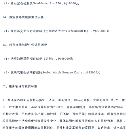
（2）钻石宝石检测仪GemMaster Pro 550，约18000元
江西省宜春市袁州区中山中路萧邦售后服务中心（需提前预约）
江西省鹰潭市月湖区胜利东路萧邦售后服务中心（需提前预约）
14、温湿度环境模拟测试设备
山东省德州市德城区东风中路萧邦售后服务中心（需提前预约）
山东省东营市东营区济南路萧邦售后服务中心（需提前预约）
（1）高低温交变走时试验箱（定制钟表专用恒温恒湿试验舱），约276000元
山东省济南市历下区经十路11111号华润中心写字楼（万象城）15层1508室萧邦售后服务中心（需提前预约）
15、精密存储与配件恒温防潮柜
山东省济宁市任城区太白楼路萧邦售后服务中心（需提前预约）
山东省莱芜市文化南路8号银座商城名表维修一楼名表维修萧邦售后服务中心（需提前预约）
（1）润滑油恒温防潮存储柜（定制），约49000元
山东省临沂市兰山区解放路萧邦售后服务中心（需提前预约）
山东省日照市东港区烟台路萧邦售后服务中心（需提前预约）
（2）腕表气密性长期存储舱Sealed Watch Storage Cabin，约32000元
山东省泰安市泰山区财源街道泰山大街萧邦售后服务中心（需提前预约）
山东省威海市环翠区新威海路89号振华商厦一楼名表维修萧邦售后服务中心（需提前预约）
二、服务项目与收费标准
山东省潍坊市奎文区东风东街萧邦售后服务中心（需提前预约）
1、基础保养服务包含机芯拆卸、清洗、重新润滑、组装与调校，完成周期为3至5个工作
山东省枣庄市滕州市北辛路与善国路交叉口萧邦售后服务中心（需提前预约）
日。对于萧邦腕表，基础保养报价为2380元。需要说明的是，此价格为针对基础款机芯
山东省淄博市张店区金晶大道萧邦售后服务中心（需提前预约）
的标准收费，不包含复杂功能（如计时、陀飞轮、万年历等）的额外成本。所有价格均会
上海市黄浦区南京东路299号宏伊国际广场写字楼8层806室萧邦售后服务中心（需提前预约）
根据品牌统一活动或促销政策发生变化，具体以预约时客服提供的实时报价为准。此外，
上海市徐汇区虹桥路3号港汇中心2座37层3705室萧邦售后服务中心（需提前预约）
维修服务的最终费用因腕表损坏部位、零件材质及工时复杂度而异，如遇摔击、进水或零