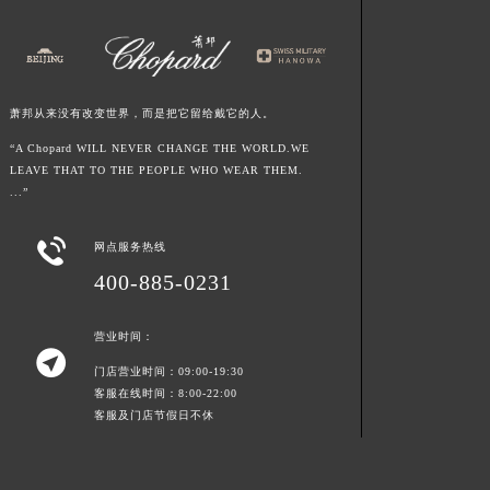
四川省内江市东兴区汉安大道萧邦售后服务中心（需提前预约）
四川省攀枝花市东区三线大道北段萧邦售后服务中心（需提前预约）
四川省遂宁市船山区香林南路萧邦售后服务中心（需提前预约）
四川省雅安市雨城区熊猫大道萧邦售后服务中心（需提前预约）
萧邦从来没有改变世界，而是把它留给戴它的人。
四川省宜宾市翠屏区长翠路萧邦售后服务中心（需提前预约）
“A Chopard WILL NEVER CHANGE THE WORLD.WE
LEAVE THAT TO THE PEOPLE WHO WEAR THEM.
四川省资阳市雁江区滨江大道一段与和平南路萧邦售后服务中心（需提前预约）
...”
四川省自贡市自流井区华商北路萧邦售后服务中心（需提前预约）
西藏自治区阿里地区噶尔县北京西路萧邦售后服务中心（需提前预约）

网点服务热线
西藏自治区昌都市卡若区昌都西路萧邦售后服务中心（需提前预约）
400-885-0231
西藏自治区拉萨市城关区北京中路萧邦售后服务中心（需提前预约）
西藏自治区林芝市巴宜区广东路萧邦售后服务中心（需提前预约）
营业时间：

西藏自治区那曲市色尼区浙江西路萧邦售后服务中心（需提前预约）
门店营业时间：09:00-19:30
西藏自治区日喀则市桑珠孜区上海中路萧邦售后服务中心（需提前预约）
客服在线时间：8:00-22:00
客服及门店节假日不休
西藏自治区山南市乃东区湖北大道萧邦售后服务中心（需提前预约）
云南省保山市隆阳区正阳路萧邦售后服务中心（需提前预约）
云南省楚雄彝族自治州楚雄市鹿城南路萧邦售后服务中心（需提前预约）