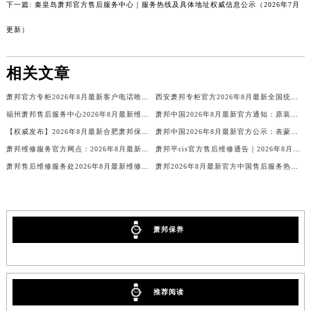
下一篇:
秦皇岛萧邦官方售后服务中心｜服务热线及具体地址权威信息公示（2026年7月
甘肃省平凉市崆峒区西大街萧邦售后服务中心（需提前预约）
更新）
甘肃省庆阳市西峰区南大街萧邦售后服务中心（需提前预约）
甘肃省天水市秦州区民主路萧邦售后服务中心（需提前预约）
相关文章
甘肃省武威市凉州区迎宾路萧邦售后服务中心（需提前预约）
甘肃省张掖市甘州区民乐北路萧邦售后服务中心（需提前预约）
萧邦官方专柜2026年8月最新客户电话唯一热线
西安萧邦专柜官方2026年8月最新全国统一客户电话公示
宁夏回族自治区固原市原州区文化街萧邦售后服务中心（需提前预约）
福州萧邦售后服务中心2026年8月最新维修保养服务公告【官方权威信息公示】
萧邦中国2026年8月最新官方通知：原装表带换电池服务价格周期，客户服务客服热线
宁夏回族自治区石嘴山市大武口区贺兰山路萧邦售后服务中心（需提前预约）
【权威发布】2026年8月最新合肥萧邦保养中心地址官方公示：品牌售后维修保养服务网点信息与通告
萧邦中国2026年8月最新官方公示：表蒙服务价格与周期，客户可联系官方客服电话
萧邦维修服务官方网点：2026年8月最新售后保养信息公告与官方地址公示
萧邦平cis官方售后维修通告｜2026年8月最新权威服务网点公示与热线信息
宁夏回族自治区吴忠市利通区开元大道萧邦售后服务中心（需提前预约）
萧邦售后维修服务处2026年8月最新维修保养公告、权威公示信息及官方保养指南通知
萧邦2026年8月最新官方中国售后服务热线电话及网点地址公示
宁夏回族自治区银川市兴庆区新华东路97号新百中心C馆一层C1-18号商铺萧邦售后服务中心（需提前预约）
宁夏回族自治区中卫市沙坡头区鼓楼东街萧邦售后服务中心（需提前预约）
青海省果洛藏族自治州玛沁县团结路萧邦售后服务中心（需提前预约）
青海省海北藏族自治州海晏县将军路萧邦售后服务中心（需提前预约）
萧邦保养
青海省海东市乐都区滨河路萧邦售后服务中心（需提前预约）
青海省海南藏族自治州共和县青海湖大街萧邦售后服务中心（需提前预约）
青海省海西蒙古族藏族自治州德令哈市柴达木路萧邦售后服务中心（需提前预约）
推荐阅读
青海省黄南藏族自治州同仁市德合隆路萧邦售后服务中心（需提前预约）