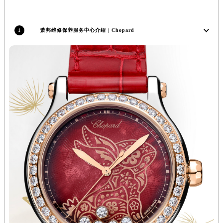
青海省西宁市城西区海湖新区西关大道萧邦售后服务中心（需提前预约）
青海省玉树藏族自治州结古镇胜利路萧邦售后服务中心（需提前预约）
1
萧邦维修保养服务中心介绍 | Chopard
陕西省安康市汉滨区金州路萧邦售后服务中心（需提前预约）
陕西省宝鸡市渭滨区经二路萧邦售后服务中心（需提前预约）
陕西省汉中市汉台区北大街萧邦售后服务中心（需提前预约）
陕西省商洛市商州区州城街萧邦售后服务中心（需提前预约）
陕西省铜川市王益区红旗街萧邦售后服务中心（需提前预约）
陕西省渭南市临渭区东风大街萧邦售后服务中心（需提前预约）
陕西省咸阳市秦都区沣西新城统一西路与白马河路交汇处萧邦售后服务中心（需提前预约）
陕西省延安市宝塔区中心街萧邦售后服务中心（需提前预约）
陕西省榆林市榆阳区长兴路萧邦售后服务中心（需提前预约）
新疆维吾尔自治区阿克苏市东大街萧邦售后服务中心（需提前预约）
新疆维吾尔自治区阿拉尔市胜利大道萧邦售后服务中心（需提前预约）
新疆维吾尔自治区阿拉山口市友好路萧邦售后服务中心（需提前预约）
新疆维吾尔自治区阿勒泰市解放路萧邦售后服务中心（需提前预约）
新疆维吾尔自治区阿图什市光明路萧邦售后服务中心（需提前预约）