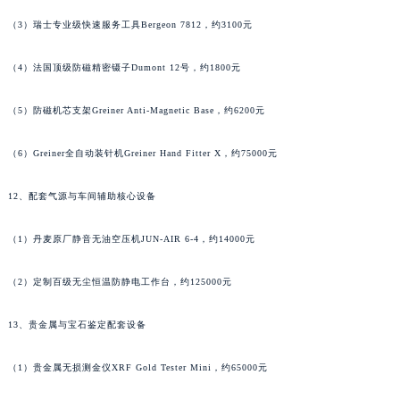
江苏省南京市秦淮区中山南路1号南京中心22层22-C1-C3室萧邦售后服务中心（需提前预约）
（3）瑞士专业级快速服务工具Bergeon 7812，约3100元
江苏省宿迁市宿城区西湖路萧邦售后服务中心（需提前预约）
江苏省泰州市海陵区永定东路399号置地商务中心东塔（华润万象城）17层1706室萧邦售后服务中心（需提前预约）
（4）法国顶级防磁精密镊子Dumont 12号，约1800元
江苏省徐州市鼓楼区淮海东路29号苏宁广场IFC国际金融中心35层3508室萧邦售后服务中心（需提前预约）
（5）防磁机芯支架Greiner Anti-Magnetic Base，约6200元
江苏省盐城市盐都区世纪大道5号盐城金融城写字楼1号楼16层1604室萧邦售后服务中心（需提前预约）
江苏省扬州市邗江区国展路29号星耀天地写字楼1号楼18层1803室萧邦售后服务中心（需提前预约）
（6）Greiner全自动装针机Greiner Hand Fitter X，约75000元
江苏省镇江市京口区中山东路萧邦售后服务中心（需提前预约）
江西省抚州市临川区赣东大道萧邦售后服务中心（需提前预约）
12、配套气源与车间辅助核心设备
江西省赣州市章贡区文清路萧邦售后服务中心（需提前预约）
（1）丹麦原厂静音无油空压机JUN-AIR 6-4，约14000元
江西省吉安市吉州区井冈山大道萧邦售后服务中心（需提前预约）
江西省景德镇市珠山区珠山中路萧邦售后服务中心（需提前预约）
（2）定制百级无尘恒温防静电工作台，约125000元
江西省九江市浔阳区浔阳路萧邦售后服务中心（需提前预约）
江西省南昌市红谷滩新区红谷中大道998号绿地双子塔（中央广场）A1座办公楼14层1407室萧邦售后服务中心（需提前预约）
13、贵金属与宝石鉴定配套设备
江西省萍乡市安源区萍安北大道与康庄路交叉口萧邦售后服务中心（需提前预约）
江西省上饶市信州区滨江西路萧邦售后服务中心（需提前预约）
（1）贵金属无损测金仪XRF Gold Tester Mini，约65000元
江西省新余市渝水区北湖西路萧邦售后服务中心（需提前预约）