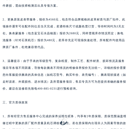
浙江省杭州市上城区钱江路1366号华润大厦A座5层503-5室萧邦售后服务中心（需提前预约）
件磨损，需由技师检测后出具专项方案。
浙江省湖州市吴兴区劳动路萧邦售后服务中心（需提前预约）
2、更换原装皮表带服务，报价为4560元，包含符合品牌规格的皮革材质与原厂扣件。此
浙江省嘉兴市南湖区广益路705号嘉兴世界贸易中心A座13层1304室萧邦售后服务中心（需提前预约）
项操作通常可在配件到位后当天完成，若遇特殊尺寸或颜色需订货，等待时间约为3天左
浙江省金华市金东区东市南街777号金华万达广场4号楼22楼2209室萧邦售后服务中心（需提前预约）
右。换表蒙服务（包含蓝宝石水晶镜面）报价为2680元，同样需视库存情况而定；换电
浙江省丽水市莲都区解放街萧邦售后服务中心（需提前预约）
池服务（针对石英机芯）报价为480元，若库存充足可现场快速处理。所有配件均使用品
浙江省宁波市江北区大闸南路500号来福士广场办公楼20层2009室萧邦售后服务中心（需提前预约）
牌原厂备件，杜绝兼容替代品。
浙江省衢州市柯城区上街萧邦售后服务中心（需提前预约）
3、温馨提示：由于手表的等级型号、复杂程度、制作工艺、配件材质、损坏情况及服务
浙江省绍兴市越城区胜利东路379号世茂天际中心写字楼8层805室萧邦售后服务中心（需提前预约）
项目等各项不同因素，导致每款腕表不同情况的维修保养报价无法统一。详细的报价需要
浙江省舟山市定海区解放东路萧邦售后服务中心（需提前预约）
您向客服提供腕表的具体信息（如机芯型号、购买年份、表壳编号）、腕表现状描述（如
澳门特别行政区大堂区议事亭前地（新马路）萧邦售后服务中心（需提前预约）
走时误差、外观损伤、进水情况）及所需服务项目，售后专员方可为您提供准确的服务报
澳门特别行政区风顺堂区南湾大马路萧邦售后服务中心（需提前预约）
价。建议在送修前先致电400-885-0231进行预检咨询。
澳门特别行政区花地玛堂区关闸广场萧邦售后服务中心（需提前预约）
澳门特别行政区花王堂区大三巴商圈萧邦售后服务中心（需提前预约）
三、官方质保政策
澳门特别行政区嘉模堂区官也街萧邦售后服务中心（需提前预约）
1、所有经官方售后服务中心完成的保养或维修服务，均享有2年质保期。质保范围涵盖维
澳门省路氹城市金光大道萧邦售后服务中心（需提前预约）
修过程中更换的原厂配件质量及机芯调校稳定性。若在质保期内出现非人为因素导致的故
澳门特别行政区望德堂区塔石广场萧邦售后服务中心（需提前预约）