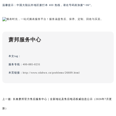
湖南省湘潭市雨湖区莲城大道萧邦售后服务中心（需提前预约）
温馨提示：中国大陆以外地区拨打本 400 热线，请在号码前加拨“+86”。
湖南省益阳市赫山区桃花仑路萧邦售后服务中心（需提前预约）
湖南省永州市冷水滩区永州大道与中兴路交叉口萧邦售后服务中心（需提前预约）
湖南省岳阳市岳阳楼区东茅岭路萧邦售后服务中心（需提前预约）
湖南省张家界市永定区解放路萧邦售后服务中心（需提前预约）
萧邦服务中心
湖南省长沙市芙蓉区建湘路393号世茂环球金融中心写字楼10层1013室萧邦售后服务中心（需提前预约）
湖南省株洲市芦淞区建设南路萧邦售后服务中心（需提前预约）
甘肃省白银市白银区北京路萧邦售后服务中心（需提前预约）
本文tag：
甘肃省定西市安定区解放路萧邦售后服务中心（需提前预约）
服务专线：
400-885-0231
甘肃省敦煌市沙州镇阳关中路萧邦售后服务中心（需提前预约）
本页链接：
http://www.cdzbwx.cn/problems/26609.html
甘肃省合作市人民街萧邦售后服务中心（需提前预约）
甘肃省嘉峪关市雄关区新华中路萧邦售后服务中心（需提前预约）
甘肃省金昌市金川区北京路萧邦售后服务中心（需提前预约）
上一篇:
长春萧邦官方售后服务中心｜全新地址及售后电话权威信息公示（2026年7月更
甘肃省酒泉市肃州区西大街萧邦售后服务中心（需提前预约）
甘肃省临夏市城南街道团结路萧邦售后服务中心（需提前预约）
新）
甘肃省陇南市武都区人民路萧邦售后服务中心（需提前预约）