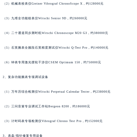
（2）机械表校表仪Greiner Vibrograf ChronoScope X，约128000元
黑龙江省佳木斯市向阳区长安路萧邦售后服务中心（需提前预约）
黑龙江省牡丹江市东安区太平路萧邦售后服务中心（需提前预约）
（3）九维全功能校表仪Witschi Senior 9D，约260000元
黑龙江省七台河市桃山区大同街萧邦售后服务中心（需提前预约）
黑龙江省齐齐哈尔市龙沙区龙华路萧邦售后服务中心（需提前预约）
（4）二十通道同步测时机Witschi Chronoscope M20 G3，约380000元
黑龙江省双鸭山市尖山区新兴大街萧邦售后服务中心（需提前预约）
（5）石英腕表全频段石英精度测试仪Witschi Q-Test Pro，约140000元
黑龙江省绥化市北林区新华街与康庄路交叉口萧邦售后服务中心（需提前预约）
黑龙江省伊春市伊美区通河路萧邦售后服务中心（需提前预约）
（6）钟表专用激光摆轮干涉仪CSEM Optimum 150，约750000元
吉林省白城市洮北区明仁南街萧邦售后服务中心（需提前预约）
吉林省白山市浑江区浑江大街萧邦售后服务中心（需提前预约）
2、复杂功能腕表专项调试设备
吉林省吉林市船营区河南街萧邦售后服务中心（需提前预约）
吉林省辽源市龙山区人民大街萧邦售后服务中心（需提前预约）
（1）万年历综合检测仪Witschi Perpetual Calendar Tester，约238000元
吉林省梅河口市新华街道梅河大街萧邦售后服务中心（需提前预约）
（2）三问音簧专业调试工作站Bergeon 8200，约186000元
吉林省四平市铁东区紫气大路与南九经街交汇处萧邦售后服务中心（需提前预约）
吉林省松原市宁江区五环大街萧邦售后服务中心（需提前预约）
（3）计时码表专项检测仪Vibrograf Chrono Test Pro，约152000元
吉林省通化市东昌区环通乡江南大街萧邦售后服务中心（需提前预约）
吉林省延边市延吉市解放路萧邦售后服务中心（需提前预约）
3、表盘/指针修复专用设备