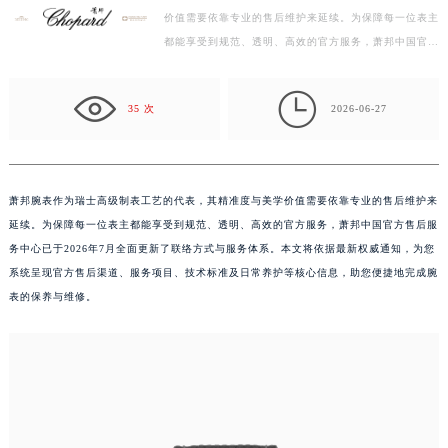
价值需要依靠专业的售后维护来延续。为保障每一位表主
徐州市鼓楼区淮海东路29号苏宁广场IFC国际金融中心写字楼35层3508室（需提前预约）
都能享受到规范、透明、高效的官方服务，萧邦中国官方
扬州市邗江区国展路29号星耀天地写字楼1号楼18层1803室（需提前预约）
售后服务中心已于2026年7月全面更新了联络方式与服
盐城市盐都区世纪大道5号盐城金融城写字楼1号楼16层1604室（需提前预约）
务…

泰州市海陵区永定东路399号置地商务中心东塔写字楼（华润万象城）17层1706室（需提前预约）
35 次
2026-06-27
宁波市江北区大闸南路500号来福士广场办公楼20层2009室（需提前预约）
杭州市上城区钱江路1366号华润大厦写字楼A座5层503-5室（需提前预约）
金华市金东区东市南街777号金华万达广场写字楼4号楼22层2209室（需提前预约）
萧邦腕表作为瑞士高级制表工艺的代表，其精准度与美学价值需要依靠专业的售后维护来
绍兴市越城区胜利东路379号世茂天际中心写字楼8层805室（需提前预约）
延续。为保障每一位表主都能享受到规范、透明、高效的官方服务，萧邦中国官方售后服
嘉兴市南湖区广益路705号嘉兴世界贸易中心写字楼A座13层1304室（需提前预约）
务中心已于2026年7月全面更新了联络方式与服务体系。本文将依据最新权威通知，为您
南昌市红谷滩新区红谷中大道998号绿地双子塔（中央广场）A1座办公楼14层07室（需提前预约）
系统呈现官方售后渠道、服务项目、技术标准及日常养护等核心信息，助您便捷地完成腕
表的保养与维修。
济南市历下区经十路11111号华润中心写字楼（万象城）15层1508室（需提前预约）
广州市天河区天河路230号万菱汇国际中心写字楼A塔7层704室（需提前预约）
广州市越秀区环市东路371-375号世界贸易中心大厦南塔写字楼15层07室（需提前预约）
深圳市罗湖区深南东路5001号华润大厦写字楼17层1701室（需提前预约）
惠州市惠城区江北文昌一路7号华贸大厦写字楼1座30层05室（需提前预约）
厦门市思明区湖滨东路95号华润大厦写字楼B座11层1104室（需提前预约）