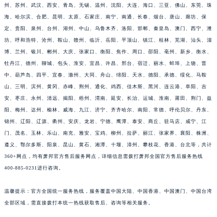
州、苏州、武汉、西安、青岛、无锡、温州、沈阳、大连、海口、三亚、佛山、东莞、珠
山东省威海市环翠区新威海路89号振华商厦一楼名表维修萧邦售后服务中心（需提前预约）
海、哈尔滨、合肥、昆明、太原、石家庄、南宁、南通、长春、烟台、唐山、廊坊、保
山东省潍坊市奎文区东风东街萧邦售后服务中心（需提前预约）
定、贵阳、泉州、台州、湖州、中山、乌鲁木齐、洛阳、邯郸、秦皇岛、澳门、西宁、潍
山东省枣庄市滕州市北辛路与善国路交叉口萧邦售后服务中心（需提前预约）
坊、呼和浩特、沧州、鞍山、赣州、临沂、岳阳、平顶山、镇江、桂林、芜湖、汕头、淄
山东省淄博市张店区金晶大道萧邦售后服务中心（需提前预约）
博、兰州、银川、郴州、大庆、张家口、衡阳、焦作、周口、邵阳、亳州、新乡、衡水、
牡丹江、德州、聊城、包头、淮安、宜昌、许昌、邢台、宿迁、丽水、蚌埠、上饶、晋
上海市黄浦区南京东路299号宏伊国际广场写字楼8层806室萧邦售后服务中心（需提前预约）
中、葫芦岛、四平、宜春、滁州、大同、舟山、绵阳、天水、德阳、承德、绥化、马鞍
上海市徐汇区虹桥路3号港汇中心2座37层3705室萧邦售后服务中心（需提前预约）
山、三明、滨州、黄冈、赤峰、荆州、通化、鸡西、佳木斯、黑河、连云港、阜阳、吉
浙江省杭州市上城区钱江路1366号华润大厦A座5层503-5室萧邦售后服务中心（需提前预约）
安、枣庄、永州、清远、揭阳、梧州、渭南、延安、长治、运城、淮南、莆田、荆门、益
浙江省湖州市吴兴区劳动路萧邦售后服务中心（需提前预约）
阳、梅州、达州、榆林、威海、九江、济宁、齐齐哈尔、南阳、常德、呼伦贝尔、丹东、
浙江省嘉兴市南湖区广益路705号嘉兴世界贸易中心A座13层1304室萧邦售后服务中心（需提前预约）
锦州、辽阳、辽源、衢州、安庆、龙岩、宁德、鹰潭、泰安、商丘、驻马店、咸宁、江
浙江省金华市金东区东市南街777号金华万达广场4号楼22楼2209室萧邦售后服务中心（需提前预约）
门、茂名、玉林、乐山、南充、雅安、宝鸡、柳州、拉萨、丽江、张家界、襄阳、株洲、
遵义、鄂尔多斯、阳泉、昆山、黄石、湘潭、十堰、漳州、攀枝花、香港、台北等，共计
浙江省丽水市莲都区解放街萧邦售后服务中心（需提前预约）
360+网点，均有萧邦官方售后服务网点，详细信息需拨打萧邦全国官方售后服务热线
浙江省宁波市江北区大闸南路500号来福士广场办公楼20层2009室萧邦售后服务中心（需提前预约）
400-885-0231进行咨询。
浙江省衢州市柯城区上街萧邦售后服务中心（需提前预约）
浙江省绍兴市越城区胜利东路379号世茂天际中心写字楼8层805室萧邦售后服务中心（需提前预约）
温馨提示：官方全国统一服务热线，服务覆盖中国大陆、中国香港、中国澳门、中国台湾
浙江省舟山市定海区解放东路萧邦售后服务中心（需提前预约）
全部区域，需直接拨打本统一热线获取售后、咨询等相关服务。
澳门特别行政区大堂区议事亭前地（新马路）萧邦售后服务中心（需提前预约）