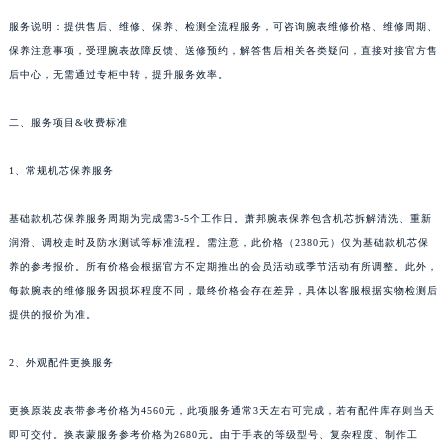
新疆维吾尔自治区伊宁市解放西路萧邦售后服务中心（需提前预约）
服务说明：提供售后、维修、保养、检测全流程服务，可咨询腕表维修价格、维修周期、
贵州省安顺市西秀区中华南路萧邦售后服务中心（需提前预约）
保养注意事项，受理腕表故障反馈、送修预约，解答售后相关各类疑问，直接对接官方售
后中心，无需通过专柜中转，提升服务效率。
贵州省毕节市七星关区松山路萧邦售后服务中心（需提前预约）
贵州省六盘水市钟山区钟山大道萧邦售后服务中心（需提前预约）
二、服务项目&收费标准
贵州省黔东南苗族侗族自治州凯里市北京西路萧邦售后服务中心（需提前预约）
贵州省黔西南布依族苗族自治州兴义市大道与桔香路交汇处萧邦售后服务中心（需提前预约）
1、常规机芯保养服务
贵州省铜仁市碧江区民主路萧邦售后服务中心（需提前预约）
贵州省遵义市红花岗区共青大道与嵩山路交叉口萧邦售后服务中心（需提前预约）
基础款机芯保养服务周期为完成需3-5个工作日。萧邦腕表保养包含机芯拆解清洗、重新
润滑、调校走时及防水测试等标准流程。需注意，此价格（2380元）仅为基础款机芯保
四川省阿坝州市马尔康市团结街萧邦售后服务中心（需提前预约）
养的参考报价。所有价格会根据官方不定期推出的会员活动或季节活动有所调整。此外，
四川省巴中市巴州区江北大道萧邦售后服务中心（需提前预约）
每款腕表的维修服务因损坏程度不同，最终价格会存在差异，具体以客服根据实物检测后
四川省成都市锦江区人民东路6号SAC东原中心24层2406B室萧邦售后服务中心（需提前预约）
提供的报价为准。
四川省达州市通川区中心广场、老车坝萧邦售后服务中心（需提前预约）
四川省德阳市旌阳区长江西路、南街萧邦售后服务中心（需提前预约）
2、外观配件更换服务
四川省甘孜州市康定市情歌广场、箭炉街萧邦售后服务中心（需提前预约）
更换原装皮表带参考价格为4560元，此项服务通常3天左右可完成，若有配件库存则当天
四川省广安市广安区建安南路萧邦售后服务中心（需提前预约）
即可交付。换表蒙服务参考价格为2680元。由于手表的等级型号、复杂程度、制作工
四川省广元市利州区老城南北街、东大街萧邦售后服务中心（需提前预约）