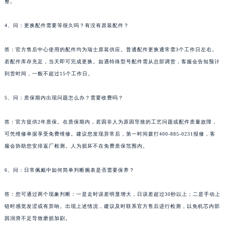
整。
4、问：更换配件需要等很久吗？有没有原装配件？
答：官方售后中心使用的配件均为瑞士原装供应。普通配件更换通常需3个工作日左右。
若配件库存充足，当天即可完成更换。如遇特殊型号配件需从总部调货，客服会告知预计
到货时间，一般不超过15个工作日。
5、问：质保期内出现问题怎么办？需要收费吗？
答：官方提供2年质保。在质保期内，若因非人为原因导致的工艺问题或配件质量故障，
可凭维修单据享受免费维修。建议您发现异常后，第一时间拨打400-885-0231报修，客
服会协助您安排返厂检测。人为损坏不在免费质保范围内。
6、问：日常佩戴中如何简单判断腕表是否需要保养？
答：您可通过两个现象判断：一是走时误差明显增大，日误差超过30秒以上；二是手动上
链时感觉发涩或有异响。出现上述情况，建议及时联系官方售后进行检测，以免机芯内部
因润滑不足导致磨损加剧。