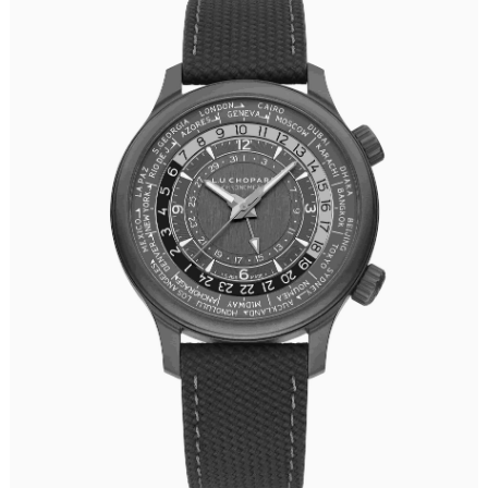
福州市鼓楼区五四路128-1号恒力城写字楼15层03室（需提前预约）
成都市锦江区人民东路6号SAC东原中心写字楼24层2406B室（需提前预约）
重庆市江北区观音桥步行街2号融恒时代广场写字楼9层902室（需提前预约）
长沙市芙蓉区定王台街道建湘路393号世茂环球金融中心写字楼（芙蓉广场）10层13室（需提前预约）
郑州市二七区铭功路10号华润大厦写字楼29层2905室（需提前预约）
太原市迎泽区解放路15号亨得利名表服务中心（品牌授权店）3层整层（需提前预约）
沈阳市沈河区中街路137号亨得利名表服务中心（品牌授权店）1层整层（需提前预约）
沈阳市沈河区中街路83号亨得利名表服务中心（品牌授权店）1层整层（需提前预约）
乌鲁木齐市天山区红山路26号时代广场（CCMALL）C座17层17-B（需提前预约）
温州市鹿城区锦绣路1067号置信广场10层1015室（需提前预约）
哈尔滨市道里区友谊西路600号富力中心T2座写字楼29层03室（需提前预约）
大连市中山区人民路15号国际金融大厦7层G室（需提前预约）
佛山市禅城区季华五路57号万科金融中心C座12层1205室（需提前预约）
东莞市东城街道鸿福东路1号民盈国贸中心T1写字楼9层907室（需提前预约）
无锡市梁溪区人民中路139号恒隆广场写字楼1座11层1104室（需提前预约）
南通市崇川区工农路57号圆融广场写字楼16层1603室（需提前预约）