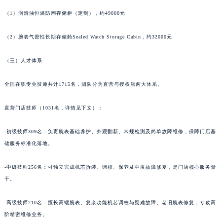
青海省果洛藏族自治州玛沁县团结路萧邦售后服务中心（需提前预约）
（1）润滑油恒温防潮存储柜（定制），约49000元
青海省海北藏族自治州海晏县将军路萧邦售后服务中心（需提前预约）
（2）腕表气密性长期存储舱Sealed Watch Storage Cabin，约32000元
青海省海东市乐都区滨河路萧邦售后服务中心（需提前预约）
青海省海南藏族自治州共和县青海湖大街萧邦售后服务中心（需提前预约）
（三）人才体系
青海省海西蒙古族藏族自治州德令哈市柴达木路萧邦售后服务中心（需提前预约）
青海省黄南藏族自治州同仁市德合隆路萧邦售后服务中心（需提前预约）
全国在职专业技师共计1715名，团队分为直营与授权店两大体系。
青海省西宁市城西区海湖新区西关大道萧邦售后服务中心（需提前预约）
青海省玉树藏族自治州结古镇胜利路萧邦售后服务中心（需提前预约）
直营门店技师（1031名，详情见下文）：
陕西省安康市汉滨区金州路萧邦售后服务中心（需提前预约）
-初级技师309名：负责腕表基础养护、外观翻新、常规检测及简单故障维修，保障门店基
陕西省宝鸡市渭滨区经二路萧邦售后服务中心（需提前预约）
础服务标准化落地。
陕西省汉中市汉台区北大街萧邦售后服务中心（需提前预约）
陕西省商洛市商州区州城街萧邦售后服务中心（需提前预约）
-中级技师256名：可独立完成机芯拆装、调校、保养及中度故障修复，是门店核心服务骨
陕西省铜川市王益区红旗街萧邦售后服务中心（需提前预约）
干。
陕西省渭南市临渭区东风大街萧邦售后服务中心（需提前预约）
-高级技师210名：擅长高端腕表、复杂功能机芯调校与疑难故障、老旧腕表修复，专攻高
陕西省咸阳市秦都区沣西新城统一西路与白马河路交汇处萧邦售后服务中心（需提前预约）
阶精密维修业务。
陕西省延安市宝塔区中心街萧邦售后服务中心（需提前预约）