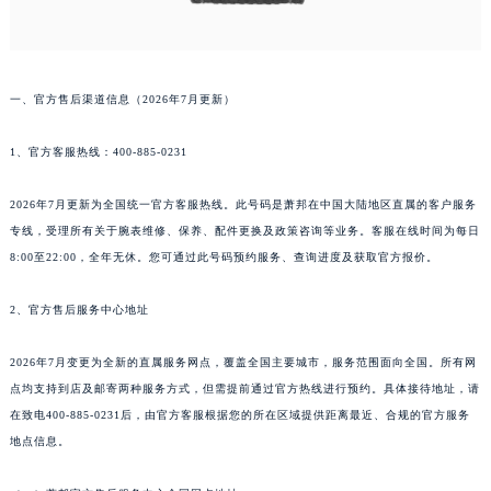
苏州市苏州工业园区星港街199号苏州中心办公楼C座22层08室（需提前预约）
武汉市江汉区解放大道686号世界贸易大厦38层09室（需提前预约）
南宁市青秀区金湖路59号地王大厦12楼1224室（需提前预约）
一、官方售后渠道信息（2026年7月更新）
合肥市蜀山区潜山路111号万象城华润大厦B座12楼03室（需提前预约）
泉州市丰泽区宝洲路729号浦西万达中心写字楼A座7楼709室（需提前预约）
1、官方客服热线：400-885-0231
青岛市南区山东路6号华润大厦B座22层04室（需提前预约）
2026年7月更新为全国统一官方客服热线。此号码是萧邦在中国大陆地区直属的客户服务
烟台市芝罘区胜利路139号万达金融中心A座907室（需提前预约）
专线，受理所有关于腕表维修、保养、配件更换及政策咨询等业务。客服在线时间为每日
长春市朝阳区西安大路727号中银大厦A座(旺进大厦)18层09室（需提前预约）
8:00至22:00，全年无休。您可通过此号码预约服务、查询进度及获取官方报价。
贵阳市南明区都司高架桥路33号亨特国际金融中心14楼14D（需提前预约）
昆明市盘龙区北京路928号同德昆明广场写字楼10层06室（需提前预约）
2、官方售后服务中心地址
石家庄市长安区中山东路39号勒泰中心写字楼B座13层07室（需提前预约）
西安市碑林区南关正街88号华侨城长安国际中心E座6楼10室（需提前预约）
2026年7月变更为全新的直属服务网点，覆盖全国主要城市，服务范围面向全国。所有网
点均支持到店及邮寄两种服务方式，但需提前通过官方热线进行预约。具体接待地址，请
海口市龙华区金贸东路5号海口华润大厦B座17层1707室（需提前预约）
在致电400-885-0231后，由官方客服根据您的所在区域提供距离最近、合规的官方服务
唐山市路南区新华东道100号万达广场写字楼A座10层1002室（需提前预约）
地点信息。
台州市椒江区东海大道1800号腾达中心东1幢20楼2002室（需提前预约）
内蒙古自治区呼和浩特市玉泉区大学西街70号华润万象城写字楼（鄂尔多斯大厦）23层2326室（需提前预约）