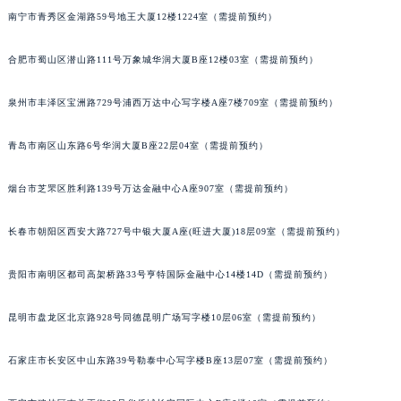
南宁市青秀区金湖路59号地王大厦12楼1224室（需提前预约）
福建省莆田市城厢区霞林街道荔华东大道萧邦售后服务中心（需提前预约）
福建省三明市三元区东乾二路萧邦售后服务中心（需提前预约）
合肥市蜀山区潜山路111号万象城华润大厦B座12楼03室（需提前预约）
福建省漳州市龙文区步港路萧邦售后服务中心（需提前预约）
江苏省常州市新北区龙锦路1590号现代传媒中心5号楼10层1008室萧邦售后服务中心（需提前预约）
泉州市丰泽区宝洲路729号浦西万达中心写字楼A座7楼709室（需提前预约）
江苏省淮安市清江浦区淮海北路萧邦售后服务中心（需提前预约）
江苏省连云港市海州区通灌北路萧邦售后服务中心（需提前预约）
青岛市南区山东路6号华润大厦B座22层04室（需提前预约）
江苏省南京市秦淮区中山南路1号南京中心22层22-C1-C3室萧邦售后服务中心（需提前预约）
烟台市芝罘区胜利路139号万达金融中心A座907室（需提前预约）
江苏省宿迁市宿城区西湖路萧邦售后服务中心（需提前预约）
江苏省泰州市海陵区永定东路399号置地商务中心东塔（华润万象城）17层1706室萧邦售后服务中心（需提前预约）
长春市朝阳区西安大路727号中银大厦A座(旺进大厦)18层09室（需提前预约）
江苏省徐州市鼓楼区淮海东路29号苏宁广场IFC国际金融中心35层3508室萧邦售后服务中心（需提前预约）
江苏省盐城市盐都区世纪大道5号盐城金融城写字楼1号楼16层1604室萧邦售后服务中心（需提前预约）
贵阳市南明区都司高架桥路33号亨特国际金融中心14楼14D（需提前预约）
江苏省扬州市邗江区国展路29号星耀天地写字楼1号楼18层1803室萧邦售后服务中心（需提前预约）
昆明市盘龙区北京路928号同德昆明广场写字楼10层06室（需提前预约）
江苏省镇江市京口区中山东路萧邦售后服务中心（需提前预约）
江西省抚州市临川区赣东大道萧邦售后服务中心（需提前预约）
石家庄市长安区中山东路39号勒泰中心写字楼B座13层07室（需提前预约）
江西省赣州市章贡区文清路萧邦售后服务中心（需提前预约）
江西省吉安市吉州区井冈山大道萧邦售后服务中心（需提前预约）