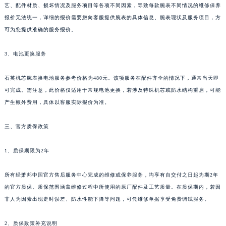
艺、配件材质、损坏情况及服务项目等各项不同因素，导致每款腕表不同情况的维修保养
四川省乐山市市中区嘉定中路萧邦售后服务中心（需提前预约）
报价无法统一，详细的报价需要您向客服提供腕表的具体信息、腕表现状及服务项目，方
四川省凉山州市西昌市大巷口下街萧邦售后服务中心（需提前预约）
可为您提供准确的服务报价。
四川省泸州市江阳区治平路萧邦售后服务中心（需提前预约）
四川省眉山市东坡区三苏路萧邦售后服务中心（需提前预约）
3、电池更换服务
四川省绵阳市涪城区翠花街萧邦售后服务中心（需提前预约）
石英机芯腕表换电池服务参考价格为480元。该项服务在配件齐全的情况下，通常当天即
四川省南充市高坪区江东大道萧邦售后服务中心（需提前预约）
可完成。需注意，此价格仅适用于常规电池更换，若涉及特殊机芯或防水结构重启，可能
四川省内江市东兴区汉安大道萧邦售后服务中心（需提前预约）
产生额外费用，具体以客服实际报价为准。
四川省攀枝花市东区三线大道北段萧邦售后服务中心（需提前预约）
四川省遂宁市船山区香林南路萧邦售后服务中心（需提前预约）
三、官方质保政策
四川省雅安市雨城区熊猫大道萧邦售后服务中心（需提前预约）
1、质保期限为2年
四川省宜宾市翠屏区长翠路萧邦售后服务中心（需提前预约）
四川省资阳市雁江区滨江大道一段与和平南路萧邦售后服务中心（需提前预约）
所有经萧邦中国官方售后服务中心完成的维修或保养服务，均享有自交付之日起为期2年
四川省自贡市自流井区华商北路萧邦售后服务中心（需提前预约）
的官方质保。质保范围涵盖维修过程中所使用的原厂配件及工艺质量。在质保期内，若因
西藏自治区阿里地区噶尔县北京西路萧邦售后服务中心（需提前预约）
非人为因素出现走时误差、防水性能下降等问题，可凭维修单据享受免费调试服务。
西藏自治区昌都市卡若区昌都西路萧邦售后服务中心（需提前预约）
西藏自治区拉萨市城关区北京中路萧邦售后服务中心（需提前预约）
2、质保政策补充说明