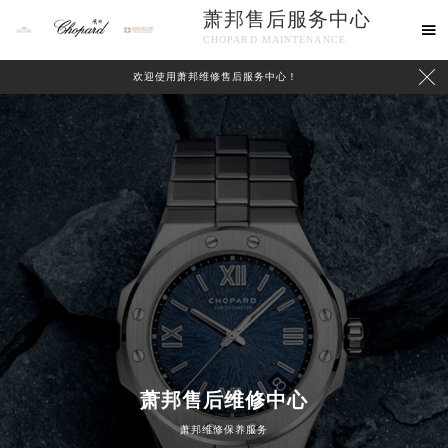
萧邦售后服务中心

CHOPARD MAINTENANCE

欢迎使用萧邦维修售后服务中心！
中心介绍
联系我们
萧邦售后维修中心
萧邦维修保养服务