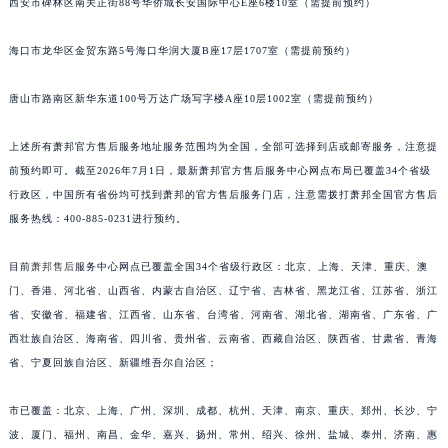
西安市碑林区南关正街88号华侨城长安国际中心E座6楼10室（需提前预约）
江西省景德镇市珠山区珠山中路萧邦售后服务中心（需提前预约）
江西省九江市浔阳区浔阳路萧邦售后服务中心（需提前预约）
海口市龙华区金贸东路5号海口华润大厦B座17层1707室（需提前预约）
江西省南昌市红谷滩新区红谷中大道998号绿地双子塔（中央广场）A1座办公楼14层1407室萧邦售后服务中心（需提前预约）
唐山市路南区新华东道100号万达广场写字楼A座10层1002室（需提前预约）
江西省萍乡市安源区萍安北大道与康庄路交叉口萧邦售后服务中心（需提前预约）
江西省上饶市信州区滨江西路萧邦售后服务中心（需提前预约）
上述所有萧邦官方售后服务地址服务范围均为全国，全部可选择到店或邮寄服务，注意提
江西省新余市渝水区北湖西路萧邦售后服务中心（需提前预约）
前预约即可。截至2026年7月1日，最新萧邦官方售后服务中心网点布局已覆盖34个省级
江西省宜春市袁州区中山中路萧邦售后服务中心（需提前预约）
行政区，中国所有省份均可找到萧邦的官方售后服务门店，注意需拨打萧邦全国官方售后
江西省鹰潭市月湖区胜利东路萧邦售后服务中心（需提前预约）
服务热线：400-885-0231进行预约。
山东省德州市德城区东风中路萧邦售后服务中心（需提前预约）
目前
萧邦售后
服务中心网点已覆盖全国34个省级行政区：北京、上海、天津、重庆、澳
山东省东营市东营区济南路萧邦售后服务中心（需提前预约）
门、香港、河北省、山西省、内蒙古自治区、辽宁省、吉林省、黑龙江省、江苏省、浙江
山东省济南市历下区经十路11111号华润中心写字楼（万象城）15层1508室萧邦售后服务中心（需提前预约）
省、安徽省、福建省、江西省、山东省、台湾省、河南省、湖北省、湖南省、广东省、广
山东省济宁市任城区太白楼路萧邦售后服务中心（需提前预约）
西壮族自治区、海南省、四川省、贵州省、云南省、西藏自治区、陕西省、甘肃省、青海
山东省莱芜市文化南路8号银座商城名表维修一楼名表维修萧邦售后服务中心（需提前预约）
省、宁夏回族自治区、新疆维吾尔自治区；
山东省临沂市兰山区解放路萧邦售后服务中心（需提前预约）
市已覆盖：北京、上海、广州、深圳、成都、杭州、天津、南京、重庆、郑州、长沙、宁
山东省日照市东港区烟台路萧邦售后服务中心（需提前预约）
波、厦门、福州、南昌、金华、嘉兴、扬州、常州、绍兴、徐州、盐城、泰州、济南、惠
山东省泰安市泰山区财源街道泰山大街萧邦售后服务中心（需提前预约）