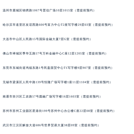
安徽省亳州市谯城区魏武大道萧邦售后服务中心（需提前预约）
温州市鹿城区锦绣路1067号置信广场10层1015室（需提前预约）
安徽省池州市贵池区长江路萧邦售后服务中心（需提前预约）
安徽省滁州市琅琊区南谯北路萧邦售后服务中心（需提前预约）
哈尔滨市道里区友谊西路600号富力中心T2座写字楼29层03室（需提前预约）
安徽省阜阳市颍州区颍州北路萧邦售后服务中心（需提前预约）
大连市中山区人民路15号国际金融大厦7层G室（需提前预约）
安徽省淮北市相山区淮海路萧邦售后服务中心（需提前预约）
安徽省淮南市田家庵区国庆中路萧邦售后服务中心（需提前预约）
佛山市禅城区季华五路57号万科金融中心C座12层1205室（需提前预约）
安徽省黄山市屯溪区黄山西路萧邦售后服务中心（需提前预约）
安徽省六安市金安区解放中路萧邦售后服务中心（需提前预约）
东莞市东城街道鸿福东路1号民盈国贸中心T1写字楼9层907室（需提前预约）
安徽省马鞍山市雨山区湖南西路萧邦售后服务中心（需提前预约）
安徽省宿州市埇桥区人民中路萧邦售后服务中心（需提前预约）
无锡市梁溪区人民中路139号恒隆广场写字楼1座11层1104室（需提前预约）
安徽省铜陵市铜官区石城大道萧邦售后服务中心（需提前预约）
南通市崇川区工农路57号圆融广场写字楼16层1603室（需提前预约）
安徽省芜湖市镜湖区中山路步行街萧邦售后服务中心（需提前预约）
安徽省宣城市宣州区叠嶂西路萧邦售后服务中心（需提前预约）
苏州市苏州工业园区星港街199号苏州中心办公楼C座22层08室（需提前预约）
福建省龙岩市新罗区九一南路萧邦售后服务中心（需提前预约）
福建省南平市建阳区人民西路萧邦售后服务中心（需提前预约）
武汉市江汉区解放大道686号世界贸易大厦38层09室（需提前预约）
福建省宁德市蕉城区天湖东路萧邦售后服务中心（需提前预约）