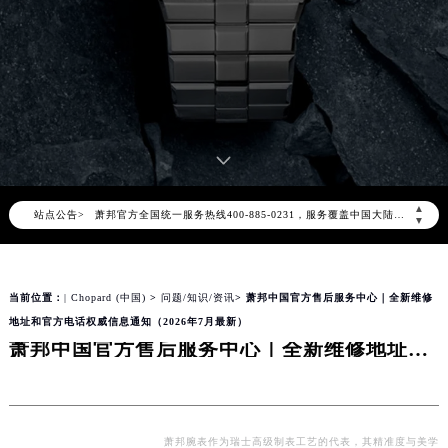
2026年8月萧邦中国区售后服务网络优化升级公告
2026年8月萧邦全国官方售后客户服务热线：400-885-0231
▲
站点公告>
萧邦官方全国统一服务热线400-885-0231，服务覆盖中国大陆、香港、澳门、台湾全部区域（非大陆需加拨“+86”）
▼
2026年8月萧邦售后服务中心最新网点地址：
北京市朝阳区建国门外大街甲6号华熙国际中心写字楼D座11层1102室（北京总部）（需提前预约）
当前位置：
| Chopard (中国)
>
问题/知识/资讯
> 萧邦中国官方售后服务中心｜全新维修
北京市东城区东长安街1号东方广场写字楼W3座6层602室（需提前预约）
地址和官方电话权威信息通知（2026年7月最新）
天津市和平区赤峰道136号天津国际金融中心写字楼26层2603室（需提前预约）
萧邦中国官方售后服务中心｜全新维修地址和官方电话权威信息通知（2026年7月最新）
上海市徐汇区虹桥路3号港汇中心写字楼2座37层3705室（需提前预约）
上海市黄浦区南京东路299号宏伊国际广场写字楼8层806室（需提前预约）
南京市秦淮区中山南路1号（新街口）南京中心写字楼22层C1-1室（需提前预约）
常州市新北区龙锦路1590号现代传媒中心写字楼5号楼10层1008室（需提前预约）
萧邦腕表作为瑞士高级制表工艺的代表，其精准度与美学