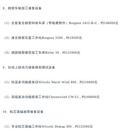
河南省信阳市浉河区东方红大道萧邦售后服务中心（需提前预约）
8、精密车铣加工修复设备
河南省许昌市魏都区建安大道与八龙路交叉口萧邦售后服务中心（需提前预约）
（1）全套复合精密钟表车床（带铣磨附件）Bergeon 5412-B-C，约146000元
河南省郑州市二七区民主路10号华润大厦29层2905室萧邦售后服务中心（需提前预约）
河南省周口市川汇区七一路萧邦售后服务中心（需提前预约）
（2）液压精密压盖工作站Bergeon 5500，约19500元
河南省驻马店市驿城区乐山大道与置地大道交叉口萧邦售后服务中心（需提前预约）
湖北省鄂州市鄂城区文星大道萧邦售后服务中心（需提前预约）
（3）德国精密微型加工车床Boley 50，约122000元
湖北省黄冈市黄州区赤壁大道萧邦售后服务中心（需提前预约）
湖北省黄石市黄石港区武汉路萧邦售后服务中心（需提前预约）
9、自动上链动力储备模拟测试设备
湖北省荆门市东宝中天街步行街萧邦售后服务中心（需提前预约）
（1）恒温多功能摇表仪Witschi Watch Wind 800，约216000元
湖北省荆州市荆州区荆中路萧邦售后服务中心（需提前预约）
湖北省十堰市茅箭区人民北路萧邦售后服务中心（需提前预约）
（2）高端复杂功能摇表工作站Chronowind CW-12，约168000元
湖北省随州市曾都区青年路萧邦售后服务中心（需提前预约）
湖北省咸宁市咸安区长安大道萧邦售后服务中心（需提前预约）
10、机芯退磁故障修复设备
湖北省襄阳市樊城区长虹路与人民路交叉口萧邦售后服务中心（需提前预约）
（1）专业机芯退磁工作站Witschi Demag 300，约132000元
湖北省孝感市孝南区复兴大道萧邦售后服务中心（需提前预约）
湖北省宜昌市西陵区夷陵大道与港窑路萧邦售后服务中心（需提前预约）