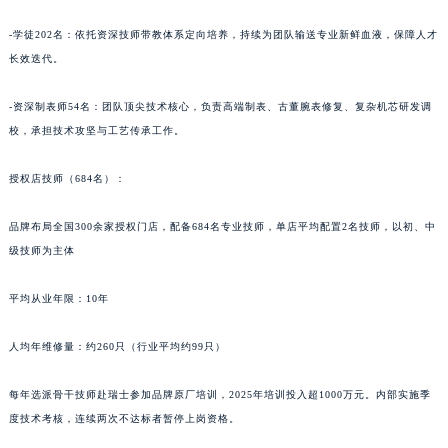
陕西省榆林市榆阳区长兴路萧邦售后服务中心（需提前预约）
-学徒202名：依托资深技师带教体系定向培养，持续为团队输送专业新鲜血液，保障人才
新疆维吾尔自治区阿克苏市东大街萧邦售后服务中心（需提前预约）
长效迭代。
新疆维吾尔自治区阿拉尔市胜利大道萧邦售后服务中心（需提前预约）
新疆维吾尔自治区阿拉山口市友好路萧邦售后服务中心（需提前预约）
-资深制表师54名：团队顶尖技术核心，负责高端制表、古董腕表修复、复杂机芯研发调
校，承担技术攻坚与工艺传承工作。
新疆维吾尔自治区阿勒泰市解放路萧邦售后服务中心（需提前预约）
新疆维吾尔自治区阿图什市光明路萧邦售后服务中心（需提前预约）
授权店技师（684名）：
新疆维吾尔自治区白杨市军垦路萧邦售后服务中心（需提前预约）
新疆维吾尔自治区北屯市团结路萧邦售后服务中心（需提前预约）
品牌布局全国300余家授权门店，配备684名专业技师，单店平均配置2名技师，以初、中
新疆维吾尔自治区博乐市博乐市北京路萧邦售后服务中心（需提前预约）
级技师为主体
新疆维吾尔自治区昌吉市延安北路萧邦售后服务中心（需提前预约）
平均从业年限：10年
新疆维吾尔自治区阜康市博峰路萧邦售后服务中心（需提前预约）
新疆维吾尔自治区哈密市伊州区建国北路萧邦售后服务中心（需提前预约）
人均年维修量：约260只（行业平均约99只）
新疆维吾尔自治区和田市和田市北京西路萧邦售后服务中心（需提前预约）
新疆维吾尔自治区胡杨河市胡杨河市胡杨路萧邦售后服务中心（需提前预约）
每年选派骨干技师赴瑞士参加品牌原厂培训，2025年培训投入超1000万元。内部实施季
新疆维吾尔自治区霍尔果斯市亚欧北路萧邦售后服务中心（需提前预约）
度技术考核，连续两次不达标者暂停上岗资格。
新疆维吾尔自治区喀什市解放北路萧邦售后服务中心（需提前预约）