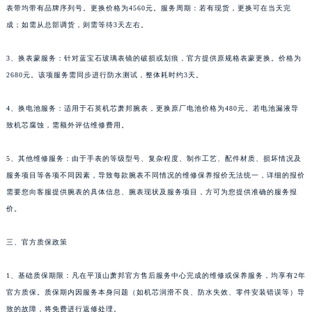
表带均带有品牌序列号。更换价格为4560元。服务周期：若有现货，更换可在当天完
山东省淄博市张店区金晶大道萧邦售后服务中心（需提前预约）
成；如需从总部调货，则需等待3天左右。
上海市黄浦区南京东路299号宏伊国际广场写字楼8层806室萧邦售后服务中心（需提前预约）
上海市徐汇区虹桥路3号港汇中心2座37层3705室萧邦售后服务中心（需提前预约）
3、换表蒙服务：针对蓝宝石玻璃表镜的破损或划痕，官方提供原规格表蒙更换。价格为
浙江省杭州市上城区钱江路1366号华润大厦A座5层503-5室萧邦售后服务中心（需提前预约）
2680元。该项服务需同步进行防水测试，整体耗时约3天。
浙江省湖州市吴兴区劳动路萧邦售后服务中心（需提前预约）
4、换电池服务：适用于石英机芯萧邦腕表，更换原厂电池价格为480元。若电池漏液导
浙江省嘉兴市南湖区广益路705号嘉兴世界贸易中心A座13层1304室萧邦售后服务中心（需提前预约）
致机芯腐蚀，需额外评估维修费用。
浙江省金华市金东区东市南街777号金华万达广场4号楼22楼2209室萧邦售后服务中心（需提前预约）
浙江省丽水市莲都区解放街萧邦售后服务中心（需提前预约）
5、其他维修服务：由于手表的等级型号、复杂程度、制作工艺、配件材质、损坏情况及
浙江省宁波市江北区大闸南路500号来福士广场办公楼20层2009室萧邦售后服务中心（需提前预约）
服务项目等各项不同因素，导致每款腕表不同情况的维修保养报价无法统一，详细的报价
浙江省衢州市柯城区上街萧邦售后服务中心（需提前预约）
需要您向客服提供腕表的具体信息、腕表现状及服务项目，方可为您提供准确的服务报
浙江省绍兴市越城区胜利东路379号世茂天际中心写字楼8层805室萧邦售后服务中心（需提前预约）
价。
浙江省舟山市定海区解放东路萧邦售后服务中心（需提前预约）
三、官方质保政策
澳门特别行政区大堂区议事亭前地（新马路）萧邦售后服务中心（需提前预约）
澳门特别行政区风顺堂区南湾大马路萧邦售后服务中心（需提前预约）
1、基础质保期限：凡在平顶山萧邦官方售后服务中心完成的维修或保养服务，均享有2年
澳门特别行政区花地玛堂区关闸广场萧邦售后服务中心（需提前预约）
官方质保。质保期内因服务本身问题（如机芯润滑不良、防水失效、零件安装错误等）导
澳门特别行政区花王堂区大三巴商圈萧邦售后服务中心（需提前预约）
致的故障，将免费进行返修处理。