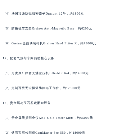
江苏省常州市新北区龙锦路1590号现代传媒中心5号楼10层1008室萧邦售后服务中心（需提前预约）
（4）法国顶级防磁精密镊子Dumont 12号，约1800元
江苏省淮安市清江浦区淮海北路萧邦售后服务中心（需提前预约）
江苏省连云港市海州区通灌北路萧邦售后服务中心（需提前预约）
（5）防磁机芯支架Greiner Anti-Magnetic Base，约6200元
江苏省南京市秦淮区中山南路1号南京中心22层22-C1-C3室萧邦售后服务中心（需提前预约）
江苏省宿迁市宿城区西湖路萧邦售后服务中心（需提前预约）
（6）Greiner全自动装针机Greiner Hand Fitter X，约75000元
江苏省泰州市海陵区永定东路399号置地商务中心东塔（华润万象城）17层1706室萧邦售后服务中心（需提前预约）
江苏省徐州市鼓楼区淮海东路29号苏宁广场IFC国际金融中心35层3508室萧邦售后服务中心（需提前预约）
12、配套气源与车间辅助核心设备
江苏省盐城市盐都区世纪大道5号盐城金融城写字楼1号楼16层1604室萧邦售后服务中心（需提前预约）
（1）丹麦原厂静音无油空压机JUN-AIR 6-4，约14000元
江苏省扬州市邗江区国展路29号星耀天地写字楼1号楼18层1803室萧邦售后服务中心（需提前预约）
江苏省镇江市京口区中山东路萧邦售后服务中心（需提前预约）
（2）定制百级无尘恒温防静电工作台，约125000元
江西省抚州市临川区赣东大道萧邦售后服务中心（需提前预约）
江西省赣州市章贡区文清路萧邦售后服务中心（需提前预约）
13、贵金属与宝石鉴定配套设备
江西省吉安市吉州区井冈山大道萧邦售后服务中心（需提前预约）
（1）贵金属无损测金仪XRF Gold Tester Mini，约65000元
江西省景德镇市珠山区珠山中路萧邦售后服务中心（需提前预约）
江西省九江市浔阳区浔阳路萧邦售后服务中心（需提前预约）
（2）钻石宝石检测仪GemMaster Pro 550，约18000元
江西省南昌市红谷滩新区红谷中大道998号绿地双子塔（中央广场）A1座办公楼14层1407室萧邦售后服务中心（需提前预约）