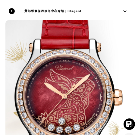
新疆维吾尔自治区阿拉山口市友好路萧邦售后服务中心（需提前预约）
1
萧邦维修保养服务中心介绍 | Chopard
新疆维吾尔自治区阿勒泰市解放路萧邦售后服务中心（需提前预约）
新疆维吾尔自治区阿图什市光明路萧邦售后服务中心（需提前预约）
新疆维吾尔自治区白杨市军垦路萧邦售后服务中心（需提前预约）
新疆维吾尔自治区北屯市团结路萧邦售后服务中心（需提前预约）
新疆维吾尔自治区博乐市博乐市北京路萧邦售后服务中心（需提前预约）
新疆维吾尔自治区昌吉市延安北路萧邦售后服务中心（需提前预约）
新疆维吾尔自治区阜康市博峰路萧邦售后服务中心（需提前预约）
新疆维吾尔自治区哈密市伊州区建国北路萧邦售后服务中心（需提前预约）
新疆维吾尔自治区和田市和田市北京西路萧邦售后服务中心（需提前预约）
新疆维吾尔自治区胡杨河市胡杨河市胡杨路萧邦售后服务中心（需提前预约）
新疆维吾尔自治区霍尔果斯市亚欧北路萧邦售后服务中心（需提前预约）
新疆维吾尔自治区喀什市解放北路萧邦售后服务中心（需提前预约）
新疆维吾尔自治区可克达拉市幸福路萧邦售后服务中心（需提前预约）

新疆维吾尔自治区克拉玛依市克拉玛依区友谊路萧邦售后服务中心（需提前预约）
新疆维吾尔自治区库车市库车市文化东路萧邦售后服务中心（需提前预约）