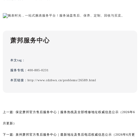
甘肃省酒泉市肃州区西大街萧邦售后服务中心（需提前预约）
甘肃省临夏市城南街道团结路萧邦售后服务中心（需提前预约）
甘肃省陇南市武都区人民路萧邦售后服务中心（需提前预约）
甘肃省平凉市崆峒区西大街萧邦售后服务中心（需提前预约）
萧邦服务中心
甘肃省庆阳市西峰区南大街萧邦售后服务中心（需提前预约）
甘肃省天水市秦州区民主路萧邦售后服务中心（需提前预约）
甘肃省武威市凉州区迎宾路萧邦售后服务中心（需提前预约）
本文tag：
甘肃省张掖市甘州区民乐北路萧邦售后服务中心（需提前预约）
服务专线：
400-885-0231
宁夏回族自治区固原市原州区文化街萧邦售后服务中心（需提前预约）
本页链接：
http://www.cdzbwx.cn/problems/26589.html
宁夏回族自治区石嘴山市大武口区贺兰山路萧邦售后服务中心（需提前预约）
宁夏回族自治区吴忠市利通区开元大道萧邦售后服务中心（需提前预约）
宁夏回族自治区银川市兴庆区新华东路97号新百中心C馆一层C1-18号商铺萧邦售后服务中心（需提前预约）
宁夏回族自治区中卫市沙坡头区鼓楼东街萧邦售后服务中心（需提前预约）
上一篇:
保定萧邦官方售后服务中心｜服务热线及全部维修地址权威信息公示（2026年6
青海省果洛藏族自治州玛沁县团结路萧邦售后服务中心（需提前预约）
月更新）
青海省海北藏族自治州海晏县将军路萧邦售后服务中心（需提前预约）
下一篇:
泉州萧邦官方售后服务中心｜最新地址及售后电话权威信息公示（2026年6月更
青海省海东市乐都区滨河路萧邦售后服务中心（需提前预约）