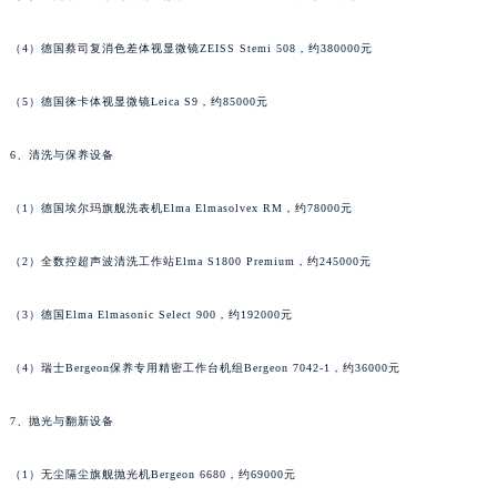
辽宁省沈阳市沈河区中街路83号亨得利名表维修授权店1楼萧邦售后服务中心（需提前预约）
（4）德国蔡司复消色差体视显微镜ZEISS Stemi 508，约380000元
北京市朝阳区建国门外大街甲6号华熙国际中心D座11层1102室萧邦售后服务中心（北京总部）（需提前预约）
北京市东城区东长安街1号王府井东方广场W3座6层602室萧邦售后服务中心（需提前预约）
（5）德国徕卡体视显微镜Leica S9，约85000元
河北省保定市竞秀区朝阳北大街北国先天下萧邦售后服务中心（需提前预约）
内蒙古自治区阿拉善盟市左旗土尔扈特大街萧邦售后服务中心（需提前预约）
6、清洗与保养设备
内蒙古自治区巴彦淖尔市临河区新华街萧邦售后服务中心（需提前预约）
内蒙古自治区包头市青山区幸福路甲3号王府井百货名表维修萧邦售后服务中心（需提前预约）
（1）德国埃尔玛旗舰洗表机Elma Elmasolvex RM，约78000元
内蒙古自治区赤峰市红山区哈达街萧邦售后服务中心（需提前预约）
（2）全数控超声波清洗工作站Elma S1800 Premium，约245000元
内蒙古自治区鄂尔多斯市东胜区伊金霍洛街萧邦售后服务中心（需提前预约）
内蒙古自治区呼伦贝尔市海拉尔区中央街萧邦售后服务中心（需提前预约）
（3）德国Elma Elmasonic Select 900，约192000元
内蒙古自治区通辽市科尔沁区明仁大街萧邦售后服务中心（需提前预约）
内蒙古自治区乌海市海勃湾区人民南路萧邦售后服务中心（需提前预约）
（4）瑞士Bergeon保养专用精密工作台机组Bergeon 7042-1，约36000元
内蒙古自治区乌兰察布市集宁区恩和大街萧邦售后服务中心（需提前预约）
7、抛光与翻新设备
内蒙古自治区锡林郭勒盟市锡林浩特市光明街与额尔敦路交叉口萧邦售后服务中心（需提前预约）
内蒙古自治区兴安盟市乌兰浩特市兴安大街萧邦售后服务中心（需提前预约）
（1）无尘隔尘旗舰抛光机Bergeon 6680，约69000元
山西省大同市平城区迎宾街萧邦售后服务中心（需提前预约）