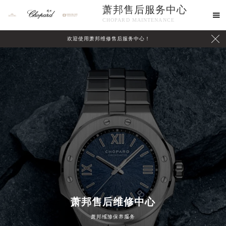
萧邦售后服务中心

CHOPARD MAINTENANCE

欢迎使用萧邦维修售后服务中心！
中心介绍
联系我们
萧邦售后维修中心
萧邦维修保养服务