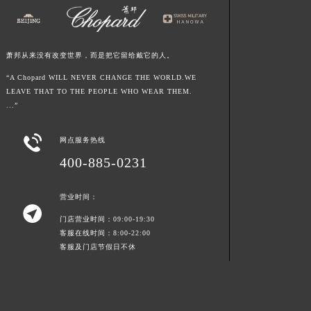
西藏自治区山南市乃东区湖北大道萧邦售后服务中心（需提前预约）
云南省保山市隆阳区正阳路萧邦售后服务中心（需提前预约）
云南省楚雄彝族自治州楚雄市鹿城南路萧邦售后服务中心（需提前预约）
萧邦从来没有改变世界，而是把它留给戴它的人。
云南省大理白族自治州大理市建设路萧邦售后服务中心（需提前预约）
“A Chopard WILL NEVER CHANGE THE WORLD.WE
云南省德宏傣族景颇族自治州芒市团结大街萧邦售后服务中心（需提前预约）
LEAVE THAT TO THE PEOPLE WHO WEAR THEM.
...”
云南省迪庆藏族自治州香格里拉市长征大道萧邦售后服务中心（需提前预约）
云南省红河哈尼族彝族自治州蒙自市天马路萧邦售后服务中心（需提前预约）

网点服务热线
云南省丽江市古城区七星街萧邦售后服务中心（需提前预约）
400-885-0231
云南省临沧市临翔区世纪路萧邦售后服务中心（需提前预约）
云南省怒江傈僳族自治州泸水市人民路萧邦售后服务中心（需提前预约）
营业时间：

云南省普洱市思茅区振兴大道萧邦售后服务中心（需提前预约）
门店营业时间：09:00-19:30
云南省曲靖市麒麟区学府路萧邦售后服务中心（需提前预约）
客服在线时间：8:00-22:00
云南省文山壮族苗族自治州文山市东风路萧邦售后服务中心（需提前预约）
客服及门店节假日不休
云南省西双版纳傣族自治州景洪市宣慰大道萧邦售后服务中心（需提前预约）
云南省玉溪市红塔区南北大街萧邦售后服务中心（需提前预约）
云南省昭通市昭阳区青年路萧邦售后服务中心（需提前预约）