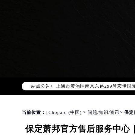
2026年8月萧邦中国区售后服务网络
2026年8月萧邦全国官方售后客户服务热线
萧邦官方全国统一服务热线400-88
2026年8月萧邦售后服务中心最新网
北京市朝阳区建国门外大街甲6号华熙
北京市东城区东长安街1号东方广场写
天津市和平区赤峰道136号天津国际金
上海市徐汇区虹桥路3号港汇中心写字楼
站点公告>
上海市黄浦区南京东路299号宏伊国
南京市秦淮区中山南路1号（新街口）
常州市新北区龙锦路1590号现代传媒
徐州市鼓楼区淮海东路29号苏宁广场I
当前位置：
| Chopard (中国)
>
问题/知识/资讯
> 保
扬州市邗江区国展路29号星耀天地写字
保定萧邦官方售后服务中心｜
盐城市盐都区世纪大道5号盐城金融城写