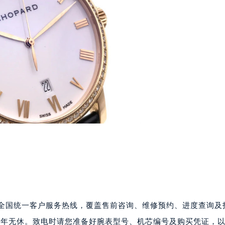
号世茂环球金融中心写字楼（芙蓉广场）10层13室（需提前预约
楼29层2905室（需提前预约）
表服务中心（品牌授权店）3层整层（需提前预约）
表服务中心（品牌授权店）1层整层（需提前预约）
表服务中心（品牌授权店）1层整层（需提前预约）
（CCMALL）C座17层17-B（需提前预约）
10层1015室（需提前预约）
心T2座写字楼29层03室（需提前预约）
厦7层G室（需提前预约）
心C座12层1205室（需提前预约）
中心T1写字楼9层907室（需提前预约）
写字楼1座11层1104室（需提前预约）
楼16层1603室（需提前预约）
中心办公楼C座22层08室（需提前预约）
大厦38层09室（需提前预约）
为萧邦品牌全国统一客户服务热线，覆盖售前咨询、维修预约、进度查询
楼1224室（需提前预约）
0，全年无休。致电时请您准备好腕表型号、机芯编号及购买凭证，