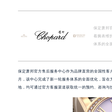
泰州市海陵区永定东路399号置地商
宁波市江北区大闸南路500号来福士广
杭州市上城区钱江路1366号华润大厦
金华市金东区东市南街777号金华万达
保定萧邦
绍兴市越城区胜利东路379号世茂天
着腕表维
嘉兴市南湖区广益路705号嘉兴世界贸
南昌市红谷滩新区红谷中大道998号
体系的全
济南市历下区经十路11111号华润中
案…
广州市天河区天河路230号万菱汇国
广州市越秀区环市东路371-375号
保定萧邦官方售后服务中心作为品牌直营的全国性客户
深圳市罗湖区深南东路5001号华润大
惠州市惠城区江北文昌一路7号华贸大
月，该中心完成了新一轮服务体系的全面优化，旨在
厦门市思明区湖滨东路95号华润大厦写
地，均可通过官方客服渠道获取统一的预约、咨询与
福州市鼓楼区五四路128-1号恒力城
成都市锦江区人民东路6号SAC东原中
重庆市江北区观音桥步行街2号融恒时