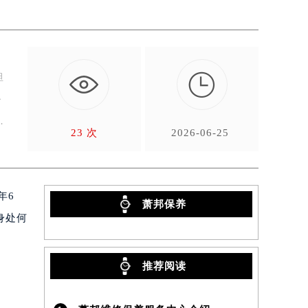

担
务
方
23 次
2026-06-25
年6
萧邦保养
身处何
推荐阅读