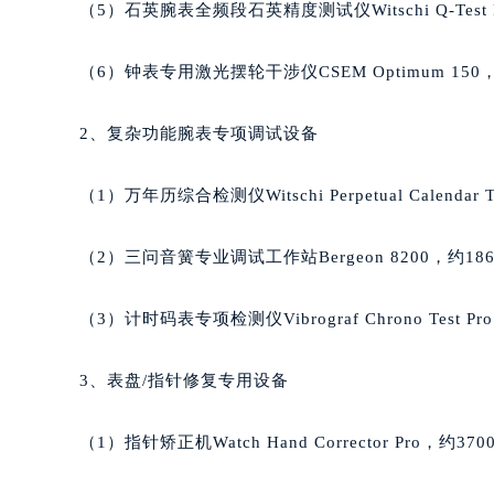
吉林省松原市宁江区五环大街萧邦售
（5）石英腕表全频段石英精度测试仪Witschi Q-Test P
吉林省通化市东昌区环通乡江南大街
吉林省延边市延吉市解放路萧邦售后
（6）钟表专用激光摆轮干涉仪CSEM Optimum 150，
辽宁省鞍山市铁东区站前街萧邦售后
辽宁省本溪市平山区胜利路萧邦售后
2、复杂功能腕表专项调试设备
辽宁省朝阳市双塔区新华路萧邦售后
辽宁省丹东市振兴区七经街萧邦售后
（1）万年历综合检测仪Witschi Perpetual Calendar 
辽宁省抚顺市新抚区东一路萧邦售后
辽宁省阜新市海州区解放大街萧邦售
（2）三问音簧专业调试工作站Bergeon 8200，约186
辽宁省葫芦岛市连山区中央路萧邦售
辽宁省锦州市古塔区中央大街萧邦售
（3）计时码表专项检测仪Vibrograf Chrono Test Pr
辽宁省辽阳市白塔区新运大街萧邦售
辽宁省盘锦市兴隆台区石油大街萧邦
3、表盘/指针修复专用设备
辽宁省铁岭市银州区南马路萧邦售后
辽宁省营口市站前区市府路与渤海大
（1）指针矫正机Watch Hand Corrector Pro，约370
辽宁省沈阳市沈河区中街路137号亨