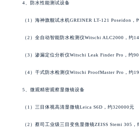
辽宁省沈阳市沈河区中街路83号亨
4、防水性能测试设备
北京市朝阳区建国门外大街甲6号华熙
北京市东城区东长安街1号王府井东方
（1）海神旗舰试水机GREINER LT-121 Poseidon，
河北省保定市竞秀区朝阳北大街北国
内蒙古自治区阿拉善盟市左旗土尔扈
（2）全自动智能防水检测仪Witschi ALC2000，约14
内蒙古自治区巴彦淖尔市临河区新华
内蒙古自治区包头市青山区幸福路甲
（3）渗漏定位分析仪Witschi Leak Finder Pro，约9
内蒙古自治区赤峰市红山区哈达街萧
内蒙古自治区鄂尔多斯市东胜区伊金
（4）干式防水检测仪Witschi ProofMaster Pro，约1
内蒙古自治区呼伦贝尔市海拉尔区中
内蒙古自治区通辽市科尔沁区明仁大
5、微观精密观察显微镜设备
内蒙古自治区乌海市海勃湾区人民南
内蒙古自治区乌兰察布市集宁区恩和
（1）三目体视高清显微镜Leica S6D，约320000元
内蒙古自治区锡林郭勒盟市锡林浩特
内蒙古自治区兴安盟市乌兰浩特市兴
（2）蔡司工业级三目变焦显微镜ZEISS Stemi 305，约
山西省大同市平城区迎宾街萧邦售后