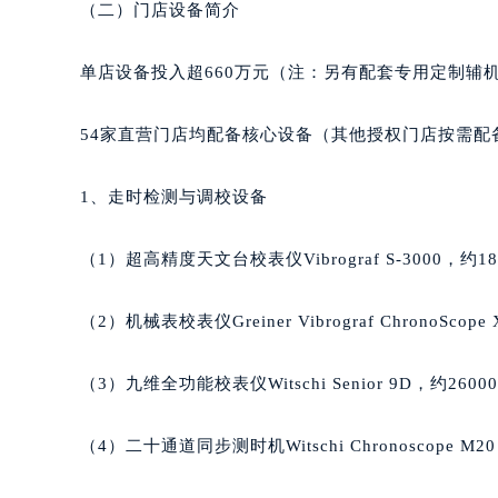
黑龙江省鹤岗市向阳区红军路萧邦售
（二）门店设备简介
黑龙江省黑河市爱辉区中央街萧邦售
黑龙江省鸡西市鸡冠区红军路萧邦售
单店设备投入超660万元（注：另有配套专用定制辅
黑龙江省佳木斯市向阳区长安路萧邦
黑龙江省牡丹江市东安区太平路萧邦
54家直营门店均配备核心设备（其他授权门店按需配
黑龙江省七台河市桃山区大同街萧邦
黑龙江省齐齐哈尔市龙沙区龙华路萧
1、走时检测与调校设备
黑龙江省双鸭山市尖山区新兴大街萧
黑龙江省绥化市北林区新华街与康庄
（1）超高精度天文台校表仪Vibrograf S-3000，约18
黑龙江省伊春市伊美区通河路萧邦售
吉林省白城市洮北区明仁南街萧邦售
（2）机械表校表仪Greiner Vibrograf ChronoScop
吉林省白山市浑江区浑江大街萧邦售
吉林省吉林市船营区河南街萧邦售后
（3）九维全功能校表仪Witschi Senior 9D，约2600
吉林省辽源市龙山区人民大街萧邦售
吉林省梅河口市新华街道梅河大街萧
（4）二十通道同步测时机Witschi Chronoscope M20
吉林省四平市铁东区紫气大路与南九