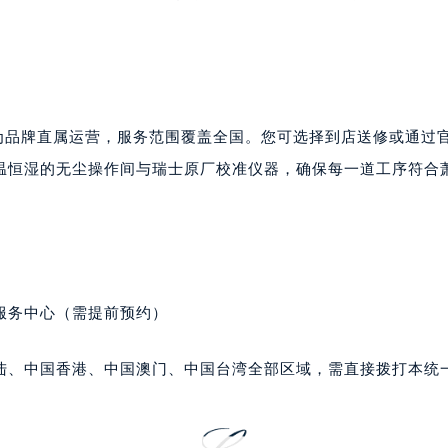
大厦B座12楼03室（需提前预约）
心写字楼A座7楼709室（需提前预约）
2层04室（需提前预约）
心A座907室（需提前预约）
A座(旺进大厦)18层09室（需提前预约）
均为品牌直属运营，服务范围覆盖全国。您可选择到店送修或通过
国际金融中心14楼14D（需提前预约）
温恒湿的无尘操作间与瑞士原厂校准仪器，确保每一道工序符合
广场写字楼10层06室（需提前预约）
心写字楼B座13层07室（需提前预约）
安国际中心E座6楼10室（需提前预约）
B座17层1707室（需提前预约）
写字楼A座10层1002室（需提前预约）
服务中心（需提前预约）
心东1幢20楼2002室（需提前预约）
街70号华润万象城写字楼（鄂尔多斯大厦）23层2326室（需
陆、中国香港、中国澳门、中国台湾全部区域，需直接拨打本统
州中心写字楼21层2102室（需提前预约）
国际金融中心写字楼20层01室（需提前预约）
邦售后服务中心（需提前预约）