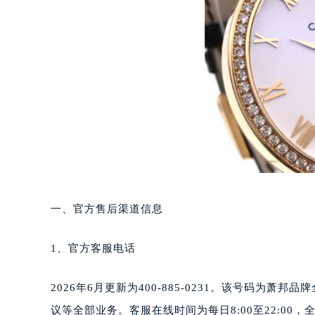
长沙市芙蓉区定王台街道建湘路393
郑州市二七区铭功路10号华润大厦写字
太原市迎泽区解放路15号亨得利名
沈阳市沈河区中街路137号亨得利名
沈阳市沈河区中街路83号亨得利名
乌鲁木齐市天山区红山路26号时代广场
温州市鹿城区锦绣路1067号置信广场
哈尔滨市道里区友谊西路600号富力中
大连市中山区人民路15号国际金融大
佛山市禅城区季华五路57号万科金融中
东莞市东城街道鸿福东路1号民盈国贸
一、官方售后渠道信息
无锡市梁溪区人民中路139号恒隆广场
南通市崇川区工农路57号圆融广场写字
1、官方客服电话
苏州市苏州工业园区星港街199号苏州
武汉市江汉区解放大道686号世界贸易
2026年6月更新为400-885-0231。该号码
南宁市青秀区金湖路59号地王大厦12
议等全部业务。客服在线时间为每日8:00至22:0