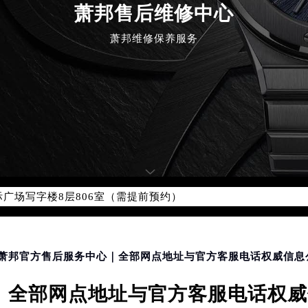
萧邦售后维修中心
萧邦维修保养服务
优化升级公告
：400-885-0231
5-0231，服务覆盖中国大陆、香港、澳门、台湾全部区域（非大陆需
点地址：
国际中心写字楼D座11层1102室（北京总部）（需提前预约）
字楼W3座6层602室（需提前预约）
融中心写字楼26层2603室（需提前预约）
2座37层3705室（需提前预约）
际广场写字楼8层806室（需提前预约）
南京中心写字楼22层C1-1室（需提前预约）
中心写字楼5号楼10层1008室（需提前预约）
FC国际金融中心写字楼35层3508室（需提前预约）
定萧邦官方售后服务中心｜全部网点地址与官方客服电话权威信息公
楼1号楼18层1803室（需提前预约）
全部网点地址与官方客服电话权威信
字楼1号楼16层1604室（需提前预约）