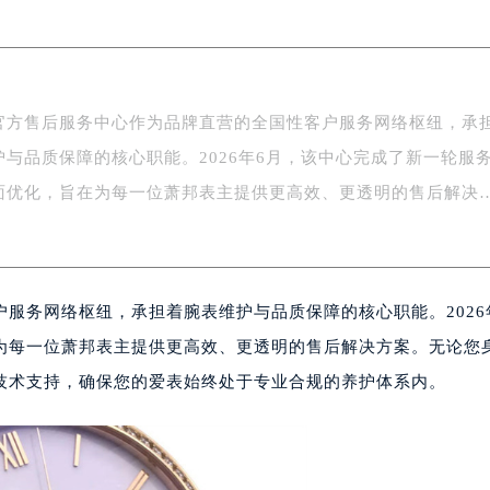
务中心东塔写字楼（华润万象城）17层1706室（需提前预约）
场办公楼20层2009室（需提前预约）
写字楼A座5层503-5室（需提前预约）
广场写字楼4号楼22层2209室（需提前预约）
官方售后服务中心作为品牌直营的全国性客户服务网络枢纽，承
际中心写字楼8层805室（需提前预约）
护与品质保障的核心职能。2026年6月，该中心完成了新一轮服
易中心写字楼A座13层1304室（需提前预约）
绿地双子塔（中央广场）A1座办公楼14层07室（需提前预约）
面优化，旨在为每一位萧邦表主提供更高效、更透明的售后解决
心写字楼（万象城）15层1508室（需提前预约）
际中心写字楼A塔7层704室（需提前预约）
世界贸易中心大厦南塔写字楼15层07室（需提前预约）
服务网络枢纽，承担着腕表维护与品质保障的核心职能。2026
厦写字楼17层1701室（需提前预约）
厦写字楼1座30层05室（需提前预约）
为每一位萧邦表主提供更高效、更透明的售后解决方案。无论您
字楼B座11层1104室（需提前预约）
技术支持，确保您的爱表始终处于专业合规的养护体系内。
写字楼15层03室（需提前预约）
心写字楼24层2406B室（需提前预约）
代广场写字楼9层902室（需提前预约）