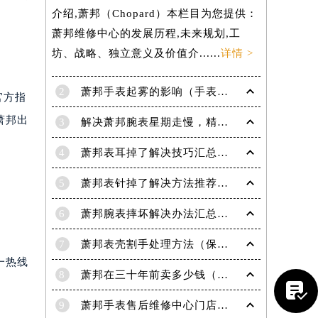
介绍,萧邦（Chopard）本栏目为您提供：
萧邦维修中心的发展历程,未来规划,工
坊、战略、独立意义及价值介......
详情 >
2
萧邦手表起雾的影响（手表起雾维护建议）
官方指
萧邦出
3
解决萧邦腕表星期走慢，精准调校秘籍在这里
4
萧邦表耳掉了解决技巧汇总（轻松修复爱表的小妙招）
5
萧邦表针掉了解决方法推荐（轻松修复你的爱表）
6
萧邦腕表摔坏解决办法汇总（专业修复与日常保养技巧）
提前预约）
7
萧邦表壳割手处理方法（保养与修复技巧指南）
一热线
8
萧邦在三十年前卖多少钱（名表价格变迁的历史洞察）

9
萧邦手表售后维修中心门店地址