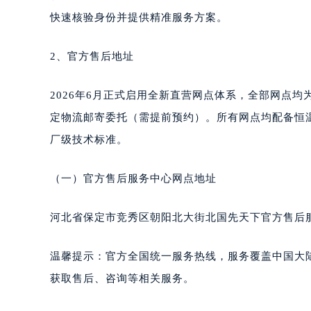
合肥市蜀山区潜山路111号万象城华润
快速核验身份并提供精准服务方案。
泉州市丰泽区宝洲路729号浦西万达中
青岛市南区山东路6号华润大厦B座2
2、官方售后地址
烟台市芝罘区胜利路139号万达金融中
长春市朝阳区西安大路727号中银大厦
2026年6月正式启用全新直营网点体系，全部网点
贵阳市南明区都司高架桥路33号亨特
定物流邮寄委托（需提前预约）。所有网点均配备恒
昆明市盘龙区北京路928号同德昆明
厂级技术标准。
石家庄市长安区中山东路39号勒泰中
西安市碑林区南关正街88号华侨城长
（一）官方售后服务中心网点地址
海口市龙华区金贸东路5号海口华润大厦
唐山市路南区新华东道100号万达广场
河北省保定市竞秀区朝阳北大街北国先天下官方售后
台州市椒江区东海大道1800号腾达中
内蒙古自治区呼和浩特市玉泉区大学西
温馨提示：官方全国统一服务热线，服务覆盖中国大
甘肃省兰州市七里河区西津西路16号兰
重庆市解放碑渝中区民权路28号英利
获取售后、咨询等相关服务。
黑龙江省大庆市萨尔图区会战大街萧