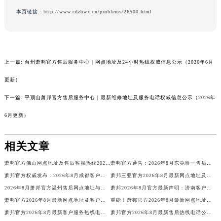
本页链接：
http://www.cdzbwx.cn/problems/26500.html
上一篇:
台州萧邦官方售后服务中心｜网点地址及24小时热线权威信息公示（2026年6月
更新）
下一篇:
平顶山萧邦官方售后服务中心｜最新维修地址及服务电话权威信息公示（2026年
6月更新）
相关文章
萧邦官方佛山网点地址及售后客服热线2026年8月权威声明
萧邦官方通告：2026年8月东莞唯一售后网点地址及全国统一热线最新
萧邦官方权威发布：2026年8月成都客户网点地址与售后电话热线汇总
萧邦三亚官方2026年8月最新网点地址及售后热线信息
2026年8月萧邦官方温州售后网点地址与客服热线最新重磅发布
萧邦2026年8月官方最新声明：济南客户服务网点地址
萧邦官方2026年8月最新网点地址及客户服务热线，售后保障更安心
重磅！萧邦官方2026年8月最新网点地址与售后热线公告，服务客户更贴心
萧邦官方2026年8月最新客户服务热线电话及网点地址，售后保障更权威
萧邦官方2026年8月最新售后热线电话公告，网点地址服务客户更贴心