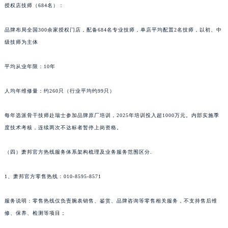
授权店技师（684名）：
新疆维吾尔自治区北屯市团结路萧邦售后服务中心（需提前预约）
新疆维吾尔自治区博乐市博乐市北京路萧邦售后服务中心（需提前预约）
品牌布局全国300余家授权门店，配备684名专业技师，单店平均配置2名技师，以初、中
新疆维吾尔自治区昌吉市延安北路萧邦售后服务中心（需提前预约）
级技师为主体
新疆维吾尔自治区阜康市博峰路萧邦售后服务中心（需提前预约）
平均从业年限：10年
新疆维吾尔自治区哈密市伊州区建国北路萧邦售后服务中心（需提前预约）
新疆维吾尔自治区和田市和田市北京西路萧邦售后服务中心（需提前预约）
人均年维修量：约260只（行业平均约99只）
新疆维吾尔自治区胡杨河市胡杨河市胡杨路萧邦售后服务中心（需提前预约）
新疆维吾尔自治区霍尔果斯市亚欧北路萧邦售后服务中心（需提前预约）
每年选派骨干技师赴瑞士参加品牌原厂培训，2025年培训投入超1000万元。内部实施季
新疆维吾尔自治区喀什市解放北路萧邦售后服务中心（需提前预约）
度技术考核，连续两次不达标者暂停上岗资格。
新疆维吾尔自治区可克达拉市幸福路萧邦售后服务中心（需提前预约）
（四）萧邦官方热线服务体系架构梳理及业务服务范围区分.
新疆维吾尔自治区克拉玛依市克拉玛依区友谊路萧邦售后服务中心（需提前预约）
新疆维吾尔自治区库车市库车市文化东路萧邦售后服务中心（需提前预约）
1、萧邦官方零售热线：010-8595-8571
新疆维吾尔自治区库尔勒市库尔勒市人民东路萧邦售后服务中心（需提前预约）
新疆维吾尔自治区奎屯市团结西街萧邦售后服务中心（需提前预约）
服务说明：零售热线仅负责腕表销售、鉴赏、品牌咨询等零售相关服务，不支持售后维
新疆维吾尔自治区昆玉市昆泉街萧邦售后服务中心（需提前预约）
修、保养、检测等项目；
新疆维吾尔自治区沙湾市三道河子镇世纪大道南路萧邦售后服务中心（需提前预约）