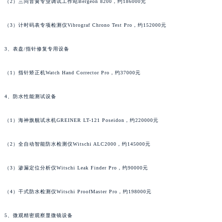
（2）三问音簧专业调试工作站Bergeon 8200，约186000元
广东省云浮市云城区金山路萧邦售后服务中心（需提前预约）
广东省湛江市赤坎区观海北路萧邦售后服务中心（需提前预约）
（3）计时码表专项检测仪Vibrograf Chrono Test Pro，约152000元
广东省肇庆市端州区信安大道与砚都大道交汇处萧邦售后服务中心（需提前预约）
3、表盘/指针修复专用设备
广西壮族自治区百色市右江区中山二路萧邦售后服务中心（需提前预约）
广西壮族自治区北海市海城区北京路萧邦售后服务中心（需提前预约）
（1）指针矫正机Watch Hand Corrector Pro，约37000元
广西壮族自治区崇左市江州区石景林街道友谊大道与丽川路交汇处萧邦售后服务中心（需提前预约）
广西壮族自治区防城港市港口区金花茶大道萧邦售后服务中心（需提前预约）
4、防水性能测试设备
广西壮族自治区贵港市港北区港城街道布山大道与仙衣路交叉口萧邦售后服务中心（需提前预约）
（1）海神旗舰试水机GREINER LT-121 Poseidon，约220000元
广西壮族自治区桂林市秀峰区红岭路萧邦售后服务中心（需提前预约）
广西壮族自治区河池市金城江区金城江街道朝阳路萧邦售后服务中心（需提前预约）
（2）全自动智能防水检测仪Witschi ALC2000，约145000元
广西壮族自治区贺州市八步区城东街道灵峰南路萧邦售后服务中心（需提前预约）
广西壮族自治区来宾市兴宾区桂中大道萧邦售后服务中心（需提前预约）
（3）渗漏定位分析仪Witschi Leak Finder Pro，约90000元
广西壮族自治区柳州市城中区中山中路萧邦售后服务中心（需提前预约）
广西壮族自治区钦州市钦南区金海湾东大街萧邦售后服务中心（需提前预约）
（4）干式防水检测仪Witschi ProofMaster Pro，约198000元
广西壮族自治区梧州市万秀区龙湖镇高旺路萧邦售后服务中心（需提前预约）
5、微观精密观察显微镜设备
广西壮族自治区玉林市玉州区金玉路萧邦售后服务中心（需提前预约）