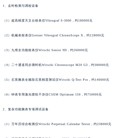
1、走时检测与调校设备
福建省厦门市思明区湖滨东路95号万象城华润大厦B座11层1104室萧邦售后服务中心（需提前预约）
广东省潮州市潮安区新风路与潮汕路交汇处萧邦售后服务中心（需提前预约）
（1）超高精度天文台校表仪Vibrograf S-3000，约180000元
广东省广州市天河区天河路230号万菱汇国际中心A塔7层704室萧邦售后服务中心（需提前预约）
广东省广州市越秀区环市东路371-375号世界贸易中心大厦南塔15层1507室萧邦售后服务中心（需提前预约）
（2）机械表校表仪Greiner Vibrograf ChronoScope X，约128000元
广东省河源市源城区越王大道萧邦售后服务中心（需提前预约）
广东省惠州市惠城区江北文昌一路7号华贸大厦1座30层3005室萧邦售后服务中心（需提前预约）
（3）九维全功能校表仪Witschi Senior 9D，约260000元
广东省江门市蓬江区广场西路萧邦售后服务中心（需提前预约）
（4）二十通道同步测时机Witschi Chronoscope M20 G3，约380000元
广东省揭阳市榕城进贤门步行街萧邦售后服务中心（需提前预约）
广东省茂名市电白区水东街道迎宾大道萧邦售后服务中心（需提前预约）
（5）石英腕表全频段石英精度测试仪Witschi Q-Test Pro，约140000元
广东省梅州市梅江区金燕大道萧邦售后服务中心（需提前预约）
广东省清远市清城区湖西路萧邦售后服务中心（需提前预约）
（6）钟表专用激光摆轮干涉仪CSEM Optimum 150，约750000元
广东省汕头市龙湖区长平路萧邦售后服务中心（需提前预约）
2、复杂功能腕表专项调试设备
广东省汕尾市城区香洲街道园林社区翠园街萧邦售后服务中心（需提前预约）
广东省韶关市武江区芙蓉新区与老城中心交汇处萧邦售后服务中心（需提前预约）
（1）万年历综合检测仪Witschi Perpetual Calendar Tester，约238000元
广东省深圳市罗湖区深南东路5001号华润大厦17层1701室萧邦售后服务中心（需提前预约）
广东省阳江市江城区东风一路萧邦售后服务中心（需提前预约）