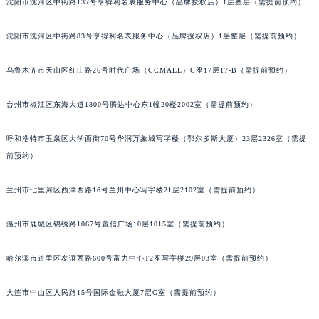
沈阳市沈河区中街路137号亨得利名表服务中心（品牌授权店）1层整层（需提前预约）
山西省朔州市朔城区怡西路与鄯阳西街交汇处萧邦售后服务中心（需提前预约）
山西省忻州市忻府区和平东街与七一南路交叉口萧邦售后服务中心（需提前预约）
沈阳市沈河区中街路83号亨得利名表服务中心（品牌授权店）1层整层（需提前预约）
山西省阳泉市郊区平阳东街与新城大道交叉口萧邦售后服务中心（需提前预约）
乌鲁木齐市天山区红山路26号时代广场（CCMALL）C座17层17-B（需提前预约）
山西省运城市盐湖区河东街萧邦售后服务中心（需提前预约）
山西省长治市潞州区英雄中路萧邦售后服务中心（需提前预约）
台州市椒江区东海大道1800号腾达中心东1幢20楼2002室（需提前预约）
山西省太原市迎泽区迎泽街道解放路15号亨得利名表维修授权店3楼萧邦售后服务中心（需提前预约）
天津市和平区赤峰道136号天津国际金融中心26层2603室萧邦售后服务中心（需提前预约）
呼和浩特市玉泉区大学西街70号华润万象城写字楼（鄂尔多斯大厦）23层2326室（需提
安徽省安庆市迎江区人民路萧邦售后服务中心（需提前预约）
前预约）
安徽省蚌埠市蚌山区淮河路萧邦售后服务中心（需提前预约）
兰州市七里河区西津西路16号兰州中心写字楼21层2102室（需提前预约）
安徽省亳州市谯城区魏武大道萧邦售后服务中心（需提前预约）
安徽省池州市贵池区长江路萧邦售后服务中心（需提前预约）
温州市鹿城区锦绣路1067号置信广场10层1015室（需提前预约）
安徽省滁州市琅琊区南谯北路萧邦售后服务中心（需提前预约）
安徽省阜阳市颍州区颍州北路萧邦售后服务中心（需提前预约）
哈尔滨市道里区友谊西路600号富力中心T2座写字楼29层03室（需提前预约）
安徽省淮北市相山区淮海路萧邦售后服务中心（需提前预约）
大连市中山区人民路15号国际金融大厦7层G室（需提前预约）
安徽省淮南市田家庵区国庆中路萧邦售后服务中心（需提前预约）
安徽省黄山市屯溪区黄山西路萧邦售后服务中心（需提前预约）