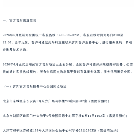
长春市朝阳区西安大路727号中银大厦A座(旺进大厦)18层09室（需提前预约）
贵阳市南明区都司高架桥路33号亨特国际金融中心14楼14D（需提前预约）
一、官方售后渠道信息
昆明市盘龙区北京路928号同德昆明广场写字楼10层06室（需提前预约）
石家庄市长安区中山东路39号勒泰中心写字楼B座13层07室（需提前预约）
2026年6月更新为全国统一客服热线：400-885-0231。客服在线时间为每日8:00至
西安市碑林区南关正街88号华侨城长安国际中心E座6楼10室（需提前预约）
22:00，全年无休。客户可通过此号码直接联系萧邦客户服务中心，进行服务预约、价格
海口市龙华区金贸东路5号海口华润大厦B座17层1707室（需提前预约）
查询及技术咨询。
唐山市路南区新华东道100号万达广场写字楼A座10层1002室（需提前预约）
2026年6月正式启用的官方售后地址已全面升级。全国客户可选择到店或邮寄服务，但需
台州市椒江区东海大道1800号腾达中心东1幢20楼2002室（需提前预约）
提前通过客服热线预约。所有售后网点均隶属于萧邦直属服务体系，服务范围覆盖全国。
内蒙古自治区呼和浩特市玉泉区大学西街70号华润万象城写字楼（鄂尔多斯大厦）23层2326室（需提前预约）
甘肃省兰州市七里河区西津西路16号兰州中心写字楼21层2102室（需提前预约）
（一）萧邦官方售后服务中心全国网点地址
重庆市解放碑渝中区民权路28号英利国际金融中心写字楼20层01室（需提前预约）
黑龙江省大庆市萨尔图区会战大街萧邦售后服务中心（需提前预约）
北京市东城区东长安街1号东方广场写字楼W3座6层602室（需提前预约）
黑龙江省鹤岗市向阳区红军路萧邦售后服务中心（需提前预约）
北京市朝阳区建国门外大街甲6号华熙国际中心写字楼D座11层1102室（需提前预约）
黑龙江省黑河市爱辉区中央街萧邦售后服务中心（需提前预约）
黑龙江省鸡西市鸡冠区红军路萧邦售后服务中心（需提前预约）
天津市和平区赤峰道136号天津国际金融中心写字楼26层2603室（需提前预约）
黑龙江省佳木斯市向阳区长安路萧邦售后服务中心（需提前预约）