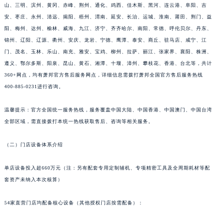
山、三明、滨州、黄冈、赤峰、荆州、通化、鸡西、佳木斯、黑河、连云港、阜阳、吉
浙江省湖州市吴兴区劳动路萧邦售后服务中心（需提前预约）
安、枣庄、永州、清远、揭阳、梧州、渭南、延安、长治、运城、淮南、莆田、荆门、益
浙江省嘉兴市南湖区广益路705号嘉兴世界贸易中心A座13层1304室萧邦售后服务中心（需提前预约）
阳、梅州、达州、榆林、威海、九江、济宁、齐齐哈尔、南阳、常德、呼伦贝尔、丹东、
浙江省金华市金东区东市南街777号金华万达广场4号楼22楼2209室萧邦售后服务中心（需提前预约）
锦州、辽阳、辽源、衢州、安庆、龙岩、宁德、鹰潭、泰安、商丘、驻马店、咸宁、江
浙江省丽水市莲都区解放街萧邦售后服务中心（需提前预约）
门、茂名、玉林、乐山、南充、雅安、宝鸡、柳州、拉萨、丽江、张家界、襄阳、株洲、
遵义、鄂尔多斯、阳泉、昆山、黄石、湘潭、十堰、漳州、攀枝花、香港、台北等，共计
浙江省宁波市江北区大闸南路500号来福士广场办公楼20层2009室萧邦售后服务中心（需提前预约）
360+网点，均有萧邦官方售后服务网点，详细信息需拨打萧邦全国官方售后服务热线
浙江省衢州市柯城区上街萧邦售后服务中心（需提前预约）
400-885-0231进行咨询。
浙江省绍兴市越城区胜利东路379号世茂天际中心写字楼8层805室萧邦售后服务中心（需提前预约）
浙江省舟山市定海区解放东路萧邦售后服务中心（需提前预约）
温馨提示：官方全国统一服务热线，服务覆盖中国大陆、中国香港、中国澳门、中国台湾
澳门特别行政区大堂区议事亭前地（新马路）萧邦售后服务中心（需提前预约）
全部区域，需直接拨打本统一热线获取售后、咨询等相关服务。
澳门特别行政区风顺堂区南湾大马路萧邦售后服务中心（需提前预约）
（二）门店设备体系介绍
澳门特别行政区花地玛堂区关闸广场萧邦售后服务中心（需提前预约）
澳门特别行政区花王堂区大三巴商圈萧邦售后服务中心（需提前预约）
单店设备投入超660万元（注：另有配套专用定制辅机、专项精密工具及全周期耗材等配
澳门特别行政区嘉模堂区官也街萧邦售后服务中心（需提前预约）
套资产未纳入本次核算）
澳门省路氹城市金光大道萧邦售后服务中心（需提前预约）
澳门特别行政区望德堂区塔石广场萧邦售后服务中心（需提前预约）
54家直营门店均配备核心设备（其他授权门店按需配备）：
福建省福州市鼓楼区五四路128-1号恒力城写字楼15层03室萧邦售后服务中心（需提前预约）