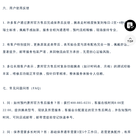
台湾省台南市中西区国华街萧邦售后服务中心（需提前预约）
六、用户使用反馈
台湾省高雄市新兴区五福路萧邦售后服务中心（需提前预约）
1. 许多客户通过萧邦官方售后完成保养后反馈，腕表走时精度恢复到每日-2至+4秒内的
台湾省基隆市仁爱区仁三路萧邦售后服务中心（需提前预约）

瑞士标准，佩戴手感如新。服务全程沟通透明，预约流程顺畅，现场接待专业。
台湾省新竹市东区中正路萧邦售后服务中心（需提前预约）

台湾省嘉义市东区文化路萧邦售后服务中心（需提前预约）
2. 有客户特别提到，更换原装皮表带后，表耳贴合度与原有配色完全一致，佩戴舒适度
重庆市江北区观音桥步行街2号融恒时代广场9层902室萧邦售后服务中心（需提前预约）
显著提升。邮寄服务包装严谨，来回物流由官方承担，无需担心运输风险。
新疆维吾尔自治区乌鲁木齐市天山区红山路26号时代广场（CCMALL）C座17层17-B萧邦售后服务中心（需提前预约）
浙江省温州市鹿城区锦绣路1067号置信广场10层1015室萧邦售后服务中心（需提前预约）
3. 多位长期客户表示，萧邦官方售后对复杂功能腕表（如计时码表、月相）的调试经验
丰富，维修后功能正常切换，指针归零精准。整体服务体验令人信赖。
黑龙江省哈尔滨市道里区友谊西路600号富力中心T2座写字楼29层03室室萧邦售后服务中心（需提前预约）
辽宁省大连市中山区人民路15号国际金融大厦7层G室萧邦售后服务中心（需提前预约）
七、常见问题问答（FAQ）
广东省佛山市禅城区季华五路57号万科金融中心C座12层1205室萧邦售后服务中心（需提前预约）
广东省东莞市东城街道鸿福东路1号民盈国贸中心T1写字楼9层907室萧邦售后服务中心（需提前预约）
1. 问：如何预约萧邦官方售后服务？答：拨打400-885-0231，客服在线时间8:00至
江苏省无锡市梁溪区人民中路139号恒隆广场写字楼1座11层1104室萧邦售后服务中心（需提前预约）
22:00。提供腕表型号、现状及所需服务，客服会分配最近的官方售后网点，并告知预约
江苏省南通市崇川区工农路57号圆融广场写字楼16层1603室萧邦售后服务中心（需提前预约）
时间。可到店或邮寄，邮寄需提前登记快递单号。
江苏省苏州市苏州工业园区 星港街199号苏州中心办公楼C座22层08室萧邦售后服务中心（需提前预约）
2. 问：保养需要多长时间？答：基础保养通常需要3至5个工作日。若需更换配件，有库
湖北省武汉市江汉区解放大道686号世界贸易大厦38层09室萧邦售后服务中心（需提前预约）