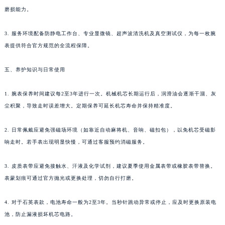
磨损能力。
云南省德宏傣族景颇族自治州芒市团结大街萧邦售后服务中心（需提前预约）
云南省迪庆藏族自治州香格里拉市长征大道萧邦售后服务中心（需提前预约）
3. 服务环境配备防静电工作台、专业显微镜、超声波清洗机及真空测试仪，为每一枚腕
云南省红河哈尼族彝族自治州蒙自市天马路萧邦售后服务中心（需提前预约）
表提供符合官方规范的全流程保障。
云南省丽江市古城区七星街萧邦售后服务中心（需提前预约）
云南省临沧市临翔区世纪路萧邦售后服务中心（需提前预约）
五、养护知识与日常使用
云南省怒江傈僳族自治州泸水市人民路萧邦售后服务中心（需提前预约）
1. 腕表保养时间建议每2至3年进行一次。机械机芯长期运行后，润滑油会逐渐干涸、灰
云南省普洱市思茅区振兴大道萧邦售后服务中心（需提前预约）
尘积聚，导致走时误差增大。定期保养可延长机芯寿命并保持精准度。
云南省曲靖市麒麟区学府路萧邦售后服务中心（需提前预约）
云南省文山壮族苗族自治州文山市东风路萧邦售后服务中心（需提前预约）
2. 日常佩戴应避免强磁场环境（如靠近自动麻将机、音响、磁扣包），以免机芯受磁影
云南省西双版纳傣族自治州景洪市宣慰大道萧邦售后服务中心（需提前预约）
响走时。若手表出现明显快慢，可通过客服预约消磁服务。
云南省玉溪市红塔区南北大街萧邦售后服务中心（需提前预约）
云南省昭通市昭阳区青年路萧邦售后服务中心（需提前预约）
3. 皮质表带应避免接触水、汗液及化学试剂，建议夏季使用金属表带或橡胶表带替换。
表蒙划痕可通过官方抛光或更换处理，切勿自行打磨。
台湾省台北市万华区中华路萧邦售后服务中心（需提前预约）
台湾省新北市板桥区文化路萧邦售后服务中心（需提前预约）
4. 对于石英表款，电池寿命一般为2至3年。当秒针跳动异常或停止，应及时更换原装电
台湾省桃园市中坜区中丰路萧邦售后服务中心（需提前预约）
池，防止漏液损坏机芯电路。
台湾省台中市西屯区文华路萧邦售后服务中心（需提前预约）