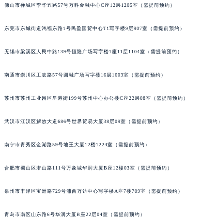
佛山市禅城区季华五路57号万科金融中心C座12层1205室（需提前预约）
安徽省六安市金安区解放中路萧邦售后服务中心（需提前预约）
安徽省马鞍山市雨山区湖南西路萧邦售后服务中心（需提前预约）
东莞市东城街道鸿福东路1号民盈国贸中心T1写字楼9层907室（需提前预约）
安徽省宿州市埇桥区人民中路萧邦售后服务中心（需提前预约）
安徽省铜陵市铜官区石城大道萧邦售后服务中心（需提前预约）
无锡市梁溪区人民中路139号恒隆广场写字楼1座11层1104室（需提前预约）
安徽省芜湖市镜湖区中山路步行街萧邦售后服务中心（需提前预约）
南通市崇川区工农路57号圆融广场写字楼16层1603室（需提前预约）
安徽省宣城市宣州区叠嶂西路萧邦售后服务中心（需提前预约）
福建省龙岩市新罗区九一南路萧邦售后服务中心（需提前预约）
苏州市苏州工业园区星港街199号苏州中心办公楼C座22层08室（需提前预约）
福建省南平市建阳区人民西路萧邦售后服务中心（需提前预约）
福建省宁德市蕉城区天湖东路萧邦售后服务中心（需提前预约）
武汉市江汉区解放大道686号世界贸易大厦38层09室（需提前预约）
福建省莆田市城厢区霞林街道荔华东大道萧邦售后服务中心（需提前预约）
南宁市青秀区金湖路59号地王大厦12楼1224室（需提前预约）
福建省三明市三元区东乾二路萧邦售后服务中心（需提前预约）
福建省漳州市龙文区步港路萧邦售后服务中心（需提前预约）
合肥市蜀山区潜山路111号万象城华润大厦B座12楼03室（需提前预约）
江苏省常州市新北区龙锦路1590号现代传媒中心5号楼10层1008室萧邦售后服务中心（需提前预约）
江苏省淮安市清江浦区淮海北路萧邦售后服务中心（需提前预约）
泉州市丰泽区宝洲路729号浦西万达中心写字楼A座7楼709室（需提前预约）
江苏省连云港市海州区通灌北路萧邦售后服务中心（需提前预约）
江苏省南京市秦淮区中山南路1号南京中心22层22-C1-C3室萧邦售后服务中心（需提前预约）
青岛市南区山东路6号华润大厦B座22层04室（需提前预约）