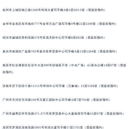
辽宁省本溪市平山区胜利路萧邦售后服务中心（需提前预约）
杭州市上城区钱江路1366号华润大厦写字楼A座5层503-5室（需提前预约）
辽宁省朝阳市双塔区新华路萧邦售后服务中心（需提前预约）
辽宁省丹东市振兴区七经街萧邦售后服务中心（需提前预约）
金华市金东区东市南街777号金华万达广场写字楼4号楼22层2209室（需提前预约）
辽宁省抚顺市新抚区东一路萧邦售后服务中心（需提前预约）
绍兴市越城区胜利东路379号世茂天际中心写字楼8层805室（需提前预约）
辽宁省阜新市海州区解放大街萧邦售后服务中心（需提前预约）
辽宁省葫芦岛市连山区中央路萧邦售后服务中心（需提前预约）
嘉兴市南湖区广益路705号嘉兴世界贸易中心写字楼A座13层1304室（需提前预约）
辽宁省锦州市古塔区中央大街萧邦售后服务中心（需提前预约）
辽宁省辽阳市白塔区新运大街萧邦售后服务中心（需提前预约）
南昌市红谷滩新区红谷中大道998号绿地双子塔（中央广场）A1座办公楼14层07室（需提
辽宁省盘锦市兴隆台区石油大街萧邦售后服务中心（需提前预约）
前预约）
辽宁省铁岭市银州区南马路萧邦售后服务中心（需提前预约）
济南市历下区经十路11111号华润中心写字楼（万象城）15层1508室（需提前预约）
辽宁省营口市站前区市府路与渤海大街交叉口萧邦售后服务中心（需提前预约）
辽宁省沈阳市沈河区中街路137号亨得利名表维修授权店1楼萧邦售后服务中心（需提前预约）
广州市天河区天河路230号万菱汇国际中心写字楼A塔7层704室（需提前预约）
辽宁省沈阳市沈河区中街路83号亨得利名表维修授权店1楼萧邦售后服务中心（需提前预约）
北京市朝阳区建国门外大街甲6号华熙国际中心D座11层1102室萧邦售后服务中心（北京总部）（需提前预约）
广州市越秀区环市东路371-375号世界贸易中心大厦南塔写字楼15层07室（需提前预约）
北京市东城区东长安街1号王府井东方广场W3座6层602室萧邦售后服务中心（需提前预约）
河北省保定市竞秀区朝阳北大街北国先天下萧邦售后服务中心（需提前预约）
深圳市罗湖区深南东路5001号华润大厦写字楼17层1701室（需提前预约）