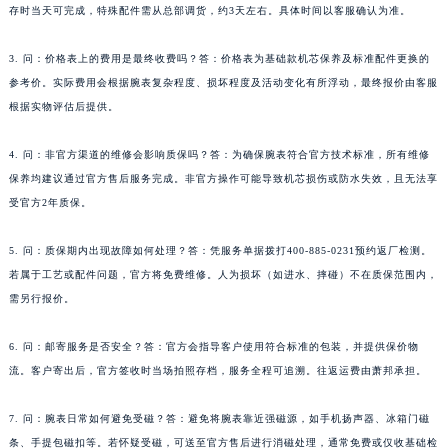
存时当天可完成，特殊配件需从总部调货，约3天左右。具体时间以客服确认为准。
广西省南宁市青秀区金湖路59号地王大厦12楼1224室萧邦售后服务中心（需提前预约）
安徽省合肥市蜀山区潜山路111号万象城华润大厦B座12楼03室萧邦售后服务中心（需提前预约）
3. 问：价格表上的费用是最终收费吗？答：价格表为基础款机芯保养及标准配件更换的
福建省泉州市丰泽区宝洲路729号浦西万达中心写字楼A座7楼709室萧邦售后服务中心（需提前预约）
参考价。实际费用会根据腕表复杂程度、损坏程度及活动变化有所浮动，最终报价由客服
山东省青岛市南区山东路6号华润大厦B座22层04室萧邦售后服务中心（需提前预约）
根据实物评估后提供。
山东省烟台市芝罘区胜利路139号万达金融中心A座907室萧邦售后服务中心（需提前预约）
4. 问：非官方渠道的维修会影响质保吗？答：为确保腕表符合官方技术标准，所有维修
吉林省长春市朝阳区西安大路727号中银大厦A座(旺进大厦)18层09室萧邦售后服务中心（需提前预约）
保养均建议通过官方售后服务完成。非官方操作可能导致机芯损伤或防水失效，且无法享
贵州省贵阳市南明区都司高架桥路33号亨特国际金融中心14楼14D萧邦售后服务中心（需提前预约）
受官方2年质保。
云南省昆明市盘龙区北京路928号同德昆明广场写字楼10层06室萧邦售后服务中心（需提前预约）
河北省石家庄市长安区中山东路39号勒泰中心写字楼B座13层07室萧邦售后服务中心（需提前预约）
5. 问：质保期内出现故障如何处理？答：凭服务单据拨打400-885-0231预约返厂检测。
陕西省西安市碑林区南关正街88号华侨城长安国际中心E座6楼10室萧邦售后服务中心（需提前预约）
若属于工艺或配件问题，官方将免费维修。人为损坏（如进水、摔碰）不在质保范围内，
需另行报价。
海南省海口市龙华区金贸东路5号海口华润大厦B座17层1707室萧邦售后服务中心（需提前预约）
河北省唐山市路南区新华东道100号万达广场写字楼A座10层1002室萧邦售后服务中心（需提前预约）
6. 问：邮寄服务是否安全？答：官方会指导客户使用符合标准的包装，并提供保价物
台州市椒江区东海大道1800号腾达中心东1幢20楼2002室萧邦售后服务中心（需提前预约）
流。客户寄出后，官方签收时当场拍照存档，服务全程可追溯。往返运费由萧邦承担。
呼和浩特市玉泉区大学西街70号华润万象城写字楼（鄂尔多斯大厦）23层2326室萧邦售后服务中心（需提前预约）
兰州市七里河区西津西路16号兰州中心写字楼21层2102室萧邦售后服务中心（需提前预约）
7. 问：腕表日常如何避免受磁？答：避免将腕表靠近强磁源，如手机扬声器、冰箱门磁
重庆市解放碑渝中区民权路28号英利国际金融中心写字楼20层01室萧邦售后服务中心（需提前预约）
条、手提包磁扣等。若怀疑受磁，可送至官方售后进行消磁处理，通常免费或仅收基础检