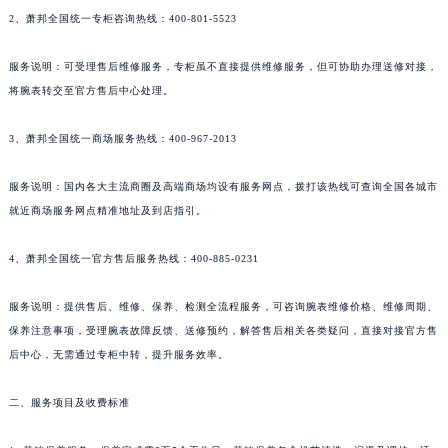
2、萧邦全国统一专柜咨询热线：400-801-5523
新疆维吾尔自治区石河子市北二路萧邦售后服务中心（需提前预约）
新疆维吾尔自治区双河市光明路萧邦售后服务中心（需提前预约）
服务说明：可受理售后维修服务，专柜虽不直接提供维修服务，但可协助办理送修对接，
新疆维吾尔自治区塔城市塔城地区闻琴路萧邦售后服务中心（需提前预约）
将腕表转交至官方售后中心处理。
新疆维吾尔自治区铁门关市兴疆路萧邦售后服务中心（需提前预约）
新疆维吾尔自治区图木舒克市图木舒克市中兴街萧邦售后服务中心（需提前预约）
3、萧邦全国统一商场服务热线：400-967-2013
新疆维吾尔自治区吐鲁番市高昌区文化中路文化中路萧邦售后服务中心（需提前预约）
服务说明：国内各大主流商圈及高端商场均设有服务网点，拨打该热线可查询全国各城市
新疆维吾尔自治区乌苏市乌鲁木齐北路萧邦售后服务中心（需提前预约）
就近商场服务网点精准地址及到店指引。
新疆维吾尔自治区五家渠市长征西街萧邦售后服务中心（需提前预约）
新疆维吾尔自治区新星市东风路萧邦售后服务中心（需提前预约）
4、萧邦全国统一官方售后服务热线：400-885-0231
新疆维吾尔自治区伊宁市解放西路萧邦售后服务中心（需提前预约）
贵州省安顺市西秀区中华南路萧邦售后服务中心（需提前预约）
服务说明：提供售后、维修、保养、检测全流程服务，可咨询腕表维修价格、维修周期、
贵州省毕节市七星关区松山路萧邦售后服务中心（需提前预约）
保养注意事项，受理腕表故障反馈、送修预约，解答售后相关各类疑问，直接对接官方售
后中心，无需通过专柜中转，提升服务效率。
贵州省六盘水市钟山区钟山大道萧邦售后服务中心（需提前预约）
贵州省黔东南苗族侗族自治州凯里市北京西路萧邦售后服务中心（需提前预约）
二、服务项目及收费标准
贵州省黔西南布依族苗族自治州兴义市大道与桔香路交汇处萧邦售后服务中心（需提前预约）
贵州省铜仁市碧江区民主路萧邦售后服务中心（需提前预约）