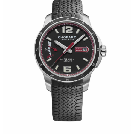
沈阳市沈河区中街路83号亨得利名表服务中心（品牌授权店）1层整层（需提前预约）
乌鲁木齐市天山区红山路26号时代广场（CCMALL）C座17层17-B（需提前预约）
温州市鹿城区锦绣路1067号置信广场10层1015室（需提前预约）
哈尔滨市道里区友谊西路600号富力中心T2座写字楼29层03室（需提前预约）
大连市中山区人民路15号国际金融大厦7层G室（需提前预约）
佛山市禅城区季华五路57号万科金融中心C座12层1205室（需提前预约）
东莞市东城街道鸿福东路1号民盈国贸中心T1写字楼9层907室（需提前预约）
无锡市梁溪区人民中路139号恒隆广场写字楼1座11层1104室（需提前预约）
南通市崇川区工农路57号圆融广场写字楼16层1603室（需提前预约）
苏州市苏州工业园区星港街199号苏州中心办公楼C座22层08室（需提前预约）
武汉市江汉区解放大道686号世界贸易大厦38层09室（需提前预约）
南宁市青秀区金湖路59号地王大厦12楼1224室（需提前预约）
合肥市蜀山区潜山路111号万象城华润大厦B座12楼03室（需提前预约）
泉州市丰泽区宝洲路729号浦西万达中心写字楼A座7楼709室（需提前预约）
青岛市南区山东路6号华润大厦B座22层04室（需提前预约）
烟台市芝罘区胜利路139号万达金融中心A座907室（需提前预约）