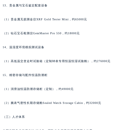
13、贵金属与宝石鉴定配套设备
甘肃省庆阳市西峰区南大街萧邦售后服务中心（需提前预约）
甘肃省天水市秦州区民主路萧邦售后服务中心（需提前预约）
（1）贵金属无损测金仪XRF Gold Tester Mini，约65000元
甘肃省武威市凉州区迎宾路萧邦售后服务中心（需提前预约）
甘肃省张掖市甘州区民乐北路萧邦售后服务中心（需提前预约）
（2）钻石宝石检测仪GemMaster Pro 550，约18000元
宁夏回族自治区固原市原州区文化街萧邦售后服务中心（需提前预约）
宁夏回族自治区石嘴山市大武口区贺兰山路萧邦售后服务中心（需提前预约）
14、温湿度环境模拟测试设备
宁夏回族自治区吴忠市利通区开元大道萧邦售后服务中心（需提前预约）
（1）高低温交变走时试验箱（定制钟表专用恒温恒湿试验舱），约276000元
宁夏回族自治区银川市兴庆区新华东路97号新百中心C馆一层C1-18号商铺萧邦售后服务中心（需提前预约）
宁夏回族自治区中卫市沙坡头区鼓楼东街萧邦售后服务中心（需提前预约）
15、精密存储与配件恒温防潮柜
青海省果洛藏族自治州玛沁县团结路萧邦售后服务中心（需提前预约）
青海省海北藏族自治州海晏县将军路萧邦售后服务中心（需提前预约）
（1）润滑油恒温防潮存储柜（定制），约49000元
青海省海东市乐都区滨河路萧邦售后服务中心（需提前预约）
（2）腕表气密性长期存储舱Sealed Watch Storage Cabin，约32000元
青海省海南藏族自治州共和县青海湖大街萧邦售后服务中心（需提前预约）
青海省海西蒙古族藏族自治州德令哈市柴达木路萧邦售后服务中心（需提前预约）
（三）人才体系
青海省黄南藏族自治州同仁市德合隆路萧邦售后服务中心（需提前预约）
青海省西宁市城西区海湖新区西关大道萧邦售后服务中心（需提前预约）