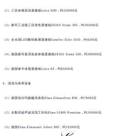
海南省儋州市儋州市那大镇兰洋北路萧邦售后服务中心（需提前预约）
（1）三目体视高清显微镜Leica S6D，约320000元
海南省东方市八所镇解放西路萧邦售后服务中心（需提前预约）
海南省琼海市嘉积镇东风路萧邦售后服务中心（需提前预约）
（2）蔡司工业级三目变焦显微镜ZEISS Stemi 305，约185000元
海南省三沙市西沙区西沙群岛永兴岛北京路萧邦售后服务中心（需提前预约）
（3）全光谱LED数码检测显微镜GemOro Elite 1030，约4200元
海南省三亚市吉阳区迎宾路萧邦售后服务中心（需提前预约）
海南省万宁市万城镇解放路萧邦售后服务中心（需提前预约）
（4）德国蔡司复消色差体视显微镜ZEISS Stemi 508，约380000元
海南省文昌市文城镇教育东路萧邦售后服务中心（需提前预约）
海南省五指山市通什镇三月三大道萧邦售后服务中心（需提前预约）
（5）德国徕卡体视显微镜Leica S9，约85000元
香港特别行政区尖沙咀区油尖旺区广东道萧邦售后服务中心（需提前预约）
香港特别行政区金钟区中西区金钟道萧邦售后服务中心（需提前预约）
6、清洗与保养设备
香港特别行政区九龙区油尖旺区弥敦道萧邦售后服务中心（需提前预约）
（1）德国埃尔玛旗舰洗表机Elma Elmasolvex RM，约78000元
香港特别行政区铜锣湾区湾仔区轩尼诗道萧邦售后服务中心（需提前预约）
河南省安阳市文峰区解放大道萧邦售后服务中心（需提前预约）
（2）全数控超声波清洗工作站Elma S1800 Premium，约245000元
河南省鹤壁市淇滨区九州路萧邦售后服务中心（需提前预约）
河南省济源市沁园街道济水大道萧邦售后服务中心（需提前预约）
（3）德国Elma Elmasonic Select 900，约192000元
河南省焦作市解放区解放路萧邦售后服务中心（需提前预约）