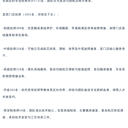
全国在职专业技师共计1715名，团队分为直营与授权店两大体系。
青海省玉树藏族自治州结古镇胜利路萧邦售后服务中心（需提前预约）
陕西省安康市汉滨区金州路萧邦售后服务中心（需提前预约）
直营门店技师（1031名，详情见下文）：
陕西省宝鸡市渭滨区经二路萧邦售后服务中心（需提前预约）
-初级技师309名：负责腕表基础养护、外观翻新、常规检测及简单故障维修，保障门店基
陕西省汉中市汉台区北大街萧邦售后服务中心（需提前预约）
础服务标准化落地。
陕西省商洛市商州区州城街萧邦售后服务中心（需提前预约）
陕西省铜川市王益区红旗街萧邦售后服务中心（需提前预约）
-中级技师256名：可独立完成机芯拆装、调校、保养及中度故障修复，是门店核心服务骨
陕西省渭南市临渭区东风大街萧邦售后服务中心（需提前预约）
干。
陕西省咸阳市秦都区沣西新城统一西路与白马河路交汇处萧邦售后服务中心（需提前预约）
-高级技师210名：擅长高端腕表、复杂功能机芯调校与疑难故障、老旧腕表修复，专攻高
陕西省延安市宝塔区中心街萧邦售后服务中心（需提前预约）
阶精密维修业务。
陕西省榆林市榆阳区长兴路萧邦售后服务中心（需提前预约）
新疆维吾尔自治区阿克苏市东大街萧邦售后服务中心（需提前预约）
-学徒202名：依托资深技师带教体系定向培养，持续为团队输送专业新鲜血液，保障人才
新疆维吾尔自治区阿拉尔市胜利大道萧邦售后服务中心（需提前预约）
长效迭代。
新疆维吾尔自治区阿拉山口市友好路萧邦售后服务中心（需提前预约）
新疆维吾尔自治区阿勒泰市解放路萧邦售后服务中心（需提前预约）
-资深制表师54名：团队顶尖技术核心，负责高端制表、古董腕表修复、复杂机芯研发调
校，承担技术攻坚与工艺传承工作。
新疆维吾尔自治区阿图什市光明路萧邦售后服务中心（需提前预约）
新疆维吾尔自治区白杨市军垦路萧邦售后服务中心（需提前预约）