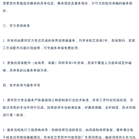
需要您向客服提供腕表的具体信息、腕表现状及服务项目，方可为您提供准确的服务报
四川省攀枝花市东区三线大道北段萧邦售后服务中心（需提前预约）
价。
四川省遂宁市船山区香林南路萧邦售后服务中心（需提前预约）
四川省雅安市雨城区熊猫大道萧邦售后服务中心（需提前预约）
三、官方质保政策
四川省宜宾市翠屏区长翠路萧邦售后服务中心（需提前预约）
1. 所有经由萧邦官方售后完成的保养或维修服务，均享有机芯质保2年。质保期内，若因
四川省资阳市雁江区滨江大道一段与和平南路萧邦售后服务中心（需提前预约）
工艺或配件问题出现故障，可凭服务单据免费处理。
四川省自贡市自流井区华商北路萧邦售后服务中心（需提前预约）
西藏自治区阿里地区噶尔县北京西路萧邦售后服务中心（需提前预约）
2. 更换的原装配件（如表带、表蒙）同样享有2年质保。质保不覆盖人为损坏或意外磕
西藏自治区昌都市卡若区昌都西路萧邦售后服务中心（需提前预约）
碰，具体条款以服务单据为准。
西藏自治区拉萨市城关区北京中路萧邦售后服务中心（需提前预约）
西藏自治区林芝市巴宜区广东路萧邦售后服务中心（需提前预约）
四、技术标准与服务环境
西藏自治区那曲市色尼区浙江西路萧邦售后服务中心（需提前预约）
1. 萧邦官方售后服务严格遵循瑞士精密制表行业技术标准，所有工序均在恒温恒湿、百
西藏自治区日喀则市桑珠孜区上海中路萧邦售后服务中心（需提前预约）
级洁净度的专业环境中完成。技师使用专业检测设备，对腕表摆幅、走时精度、防水性能
西藏自治区山南市乃东区湖北大道萧邦售后服务中心（需提前预约）
进行逐一校准。
云南省保山市隆阳区正阳路萧邦售后服务中心（需提前预约）
云南省楚雄彝族自治州楚雄市鹿城南路萧邦售后服务中心（需提前预约）
2. 服务流程执行三级质检体系：初级技师完成拆装后，由高级制表师复核，最终通过电
云南省大理白族自治州大理市建设路萧邦售后服务中心（需提前预约）
子校表仪和模拟佩戴测试。所有机芯零部件均使用原厂专用润滑油，确保润滑持久性与抗