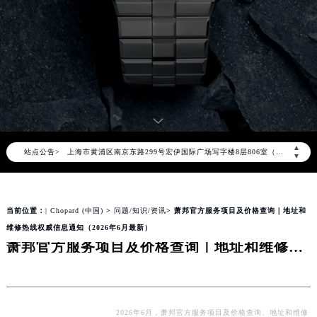
萧邦官方全国统一服务热线400-885-0231，服务覆盖中国大陆、香港、澳门、台湾全部区域（非大陆需加拨“+86”）
2026年8月萧邦售后服务中心最新网点地址：
北京市朝阳区建国门外大街甲6号华熙国际中心写字楼D座11层1102室（北京总部）（需提前预约）
北京市东城区东长安街1号东方广场写字楼W3座6层602室（需提前预约）
天津市和平区赤峰道136号天津国际金融中心写字楼26层2603室（需提前预约）
上海市徐汇区虹桥路3号港汇中心写字楼2座37层3705室（需提前预约）
上海市黄浦区南京东路299号宏伊国际广场写字楼8层806室（需提前预约）
▲
站点公告>
南京市秦淮区中山南路1号（新街口）南京中心写字楼22层C1-1室（需提前预约）
▼
常州市新北区龙锦路1590号现代传媒中心写字楼5号楼10层1008室（需提前预约）
徐州市鼓楼区淮海东路29号苏宁广场IFC国际金融中心写字楼35层3508室（需提前预约）
当前位置：
| Chopard (中国)
>
问题/知识/资讯
> 萧邦官方服务项目及价格查询｜地址和
扬州市邗江区国展路29号星耀天地写字楼1号楼18层1803室（需提前预约）
维修热线权威信息通知（2026年6月最新）
盐城市盐都区世纪大道5号盐城金融城写字楼1号楼16层1604室（需提前预约）
萧邦官方服务项目及价格查询｜地址和维修热线权威信息通知（2026年6月最新）
泰州市海陵区永定东路399号置地商务中心东塔写字楼（华润万象城）17层1706室（需提前预约）
宁波市江北区大闸南路500号来福士广场办公楼20层2009室（需提前预约）
杭州市上城区钱江路1366号华润大厦写字楼A座5层503-5室（需提前预约）
金华市金东区东市南街777号金华万达广场写字楼4号楼22层2209室（需提前预约）
2026年6月，萧邦官方服务项目及价格查询、地址和维修