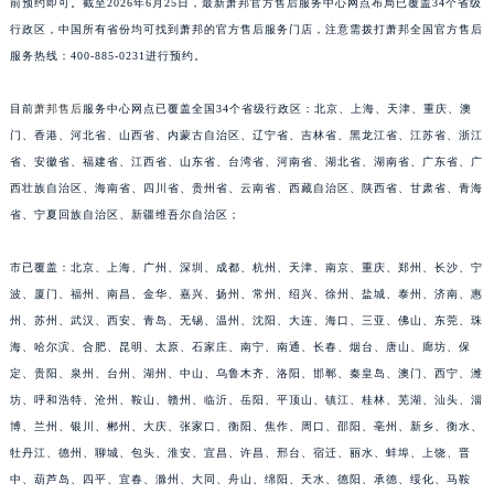
前预约即可。截至2026年6月25日，最新萧邦官方售后服务中心网点布局已覆盖34个省级
江西省鹰潭市月湖区胜利东路萧邦售后服务中心（需提前预约）
行政区，中国所有省份均可找到萧邦的官方售后服务门店，注意需拨打萧邦全国官方售后
山东省德州市德城区东风中路萧邦售后服务中心（需提前预约）
服务热线：400-885-0231进行预约。
山东省东营市东营区济南路萧邦售后服务中心（需提前预约）
目前
萧邦售后
服务中心网点已覆盖全国34个省级行政区：北京、上海、天津、重庆、澳
山东省济南市历下区经十路11111号华润中心写字楼（万象城）15层1508室萧邦售后服务中心（需提前预约）
门、香港、河北省、山西省、内蒙古自治区、辽宁省、吉林省、黑龙江省、江苏省、浙江
山东省济宁市任城区太白楼路萧邦售后服务中心（需提前预约）
省、安徽省、福建省、江西省、山东省、台湾省、河南省、湖北省、湖南省、广东省、广
山东省莱芜市文化南路8号银座商城名表维修一楼名表维修萧邦售后服务中心（需提前预约）
西壮族自治区、海南省、四川省、贵州省、云南省、西藏自治区、陕西省、甘肃省、青海
山东省临沂市兰山区解放路萧邦售后服务中心（需提前预约）
省、宁夏回族自治区、新疆维吾尔自治区；
山东省日照市东港区烟台路萧邦售后服务中心（需提前预约）
市已覆盖：北京、上海、广州、深圳、成都、杭州、天津、南京、重庆、郑州、长沙、宁
山东省泰安市泰山区财源街道泰山大街萧邦售后服务中心（需提前预约）
波、厦门、福州、南昌、金华、嘉兴、扬州、常州、绍兴、徐州、盐城、泰州、济南、惠
山东省威海市环翠区新威海路89号振华商厦一楼名表维修萧邦售后服务中心（需提前预约）
州、苏州、武汉、西安、青岛、无锡、温州、沈阳、大连、海口、三亚、佛山、东莞、珠
山东省潍坊市奎文区东风东街萧邦售后服务中心（需提前预约）
海、哈尔滨、合肥、昆明、太原、石家庄、南宁、南通、长春、烟台、唐山、廊坊、保
山东省枣庄市滕州市北辛路与善国路交叉口萧邦售后服务中心（需提前预约）
定、贵阳、泉州、台州、湖州、中山、乌鲁木齐、洛阳、邯郸、秦皇岛、澳门、西宁、潍
山东省淄博市张店区金晶大道萧邦售后服务中心（需提前预约）
坊、呼和浩特、沧州、鞍山、赣州、临沂、岳阳、平顶山、镇江、桂林、芜湖、汕头、淄
上海市黄浦区南京东路299号宏伊国际广场写字楼8层806室萧邦售后服务中心（需提前预约）
博、兰州、银川、郴州、大庆、张家口、衡阳、焦作、周口、邵阳、亳州、新乡、衡水、
牡丹江、德州、聊城、包头、淮安、宜昌、许昌、邢台、宿迁、丽水、蚌埠、上饶、晋
上海市徐汇区虹桥路3号港汇中心2座37层3705室萧邦售后服务中心（需提前预约）
中、葫芦岛、四平、宜春、滁州、大同、舟山、绵阳、天水、德阳、承德、绥化、马鞍
浙江省杭州市上城区钱江路1366号华润大厦A座5层503-5室萧邦售后服务中心（需提前预约）