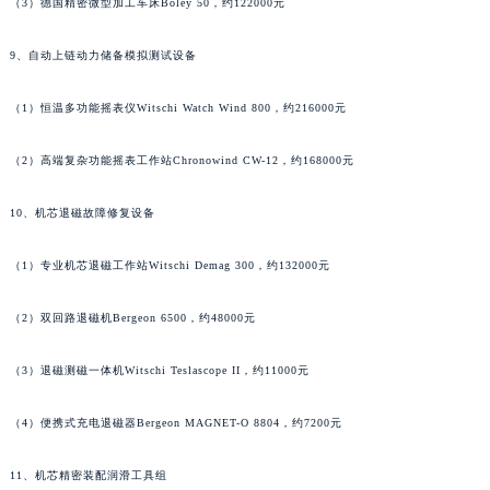
（3）德国精密微型加工车床Boley 50，约122000元
湖北省黄石市黄石港区武汉路萧邦售后服务中心（需提前预约）
湖北省荆门市东宝中天街步行街萧邦售后服务中心（需提前预约）
9、自动上链动力储备模拟测试设备
湖北省荆州市荆州区荆中路萧邦售后服务中心（需提前预约）
（1）恒温多功能摇表仪Witschi Watch Wind 800，约216000元
湖北省十堰市茅箭区人民北路萧邦售后服务中心（需提前预约）
湖北省随州市曾都区青年路萧邦售后服务中心（需提前预约）
（2）高端复杂功能摇表工作站Chronowind CW-12，约168000元
湖北省咸宁市咸安区长安大道萧邦售后服务中心（需提前预约）
湖北省襄阳市樊城区长虹路与人民路交叉口萧邦售后服务中心（需提前预约）
10、机芯退磁故障修复设备
湖北省孝感市孝南区复兴大道萧邦售后服务中心（需提前预约）
（1）专业机芯退磁工作站Witschi Demag 300，约132000元
湖北省宜昌市西陵区夷陵大道与港窑路萧邦售后服务中心（需提前预约）
湖南省常德市武陵区人民路萧邦售后服务中心（需提前预约）
（2）双回路退磁机Bergeon 6500，约48000元
湖南省郴州市北湖区国庆北路萧邦售后服务中心（需提前预约）
湖南省衡阳市雁峰区解放路萧邦售后服务中心（需提前预约）
（3）退磁测磁一体机Witschi Teslascope II，约11000元
湖南省怀化市鹤城区迎丰中路萧邦售后服务中心（需提前预约）
湖南省娄底市娄星区长青街萧邦售后服务中心（需提前预约）
（4）便携式充电退磁器Bergeon MAGNET-O 8804，约7200元
湖南省邵阳市双清区东风路萧邦售后服务中心（需提前预约）
11、机芯精密装配润滑工具组
湖南省湘潭市雨湖区莲城大道萧邦售后服务中心（需提前预约）