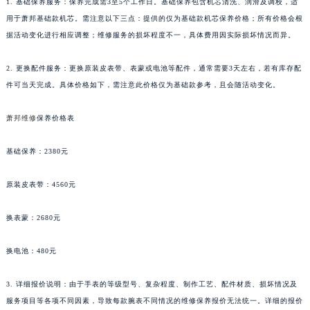
1. 基础保养服务：保养完成需3至5个工作日。基础保养包含机芯清洗、润滑及调校，适
贵州省遵义市红花岗区共青大道与嵩山路交叉口萧邦售后服务中心（需提前预约）
用于萧邦基础款机芯。需注意以下三点：提供的仅为基础款机芯保养价格；所有价格会根
四川省阿坝州市马尔康市团结街萧邦售后服务中心（需提前预约）
据活动变化进行相应调整；维修服务的损坏程度不一，具体费用因实际损坏情况而异。
四川省巴中市巴州区江北大道萧邦售后服务中心（需提前预约）
2. 更换配件服务：更换原装皮表带、表蒙或电池等配件，通常需要3天左右，若有库存配
四川省成都市锦江区人民东路6号SAC东原中心24层2406B室萧邦售后服务中心（需提前预约）
件可当天完成。具体价格如下，需注意此价格仅为基础款参考，且会随活动变化。
四川省达州市通川区中心广场、老车坝萧邦售后服务中心（需提前预约）
四川省德阳市旌阳区长江西路、南街萧邦售后服务中心（需提前预约）
萧邦维修
保养价格表
四川省甘孜州市康定市情歌广场、箭炉街萧邦售后服务中心（需提前预约）
四川省广安市广安区建安南路萧邦售后服务中心（需提前预约）
基础保养：2380元
四川省广元市利州区老城南北街、东大街萧邦售后服务中心（需提前预约）
原装皮表带：4560元
四川省乐山市市中区嘉定中路萧邦售后服务中心（需提前预约）
四川省凉山州市西昌市大巷口下街萧邦售后服务中心（需提前预约）
换表蒙：2680元
四川省泸州市江阳区治平路萧邦售后服务中心（需提前预约）
四川省眉山市东坡区三苏路萧邦售后服务中心（需提前预约）
换电池：480元
四川省绵阳市涪城区翠花街萧邦售后服务中心（需提前预约）
3. 详细报价说明：由于手表的等级型号、复杂程度、制作工艺、配件材质、损坏情况及
四川省南充市高坪区江东大道萧邦售后服务中心（需提前预约）
服务项目等各项不同因素，导致每款腕表不同情况的维修保养报价无法统一。详细的报价
四川省内江市东兴区汉安大道萧邦售后服务中心（需提前预约）