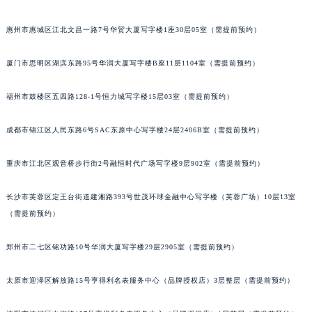
内蒙古自治区阿拉善盟市左旗土尔扈特大街萧邦售后服务中心（需提前预约）
惠州市惠城区江北文昌一路7号华贸大厦写字楼1座30层05室（需提前预约）
内蒙古自治区巴彦淖尔市临河区新华街萧邦售后服务中心（需提前预约）
内蒙古自治区包头市青山区幸福路甲3号王府井百货名表维修萧邦售后服务中心（需提前预约）
厦门市思明区湖滨东路95号华润大厦写字楼B座11层1104室（需提前预约）
内蒙古自治区赤峰市红山区哈达街萧邦售后服务中心（需提前预约）
内蒙古自治区鄂尔多斯市东胜区伊金霍洛街萧邦售后服务中心（需提前预约）
福州市鼓楼区五四路128-1号恒力城写字楼15层03室（需提前预约）
内蒙古自治区呼伦贝尔市海拉尔区中央街萧邦售后服务中心（需提前预约）
成都市锦江区人民东路6号SAC东原中心写字楼24层2406B室（需提前预约）
内蒙古自治区通辽市科尔沁区明仁大街萧邦售后服务中心（需提前预约）
内蒙古自治区乌海市海勃湾区人民南路萧邦售后服务中心（需提前预约）
重庆市江北区观音桥步行街2号融恒时代广场写字楼9层902室（需提前预约）
内蒙古自治区乌兰察布市集宁区恩和大街萧邦售后服务中心（需提前预约）
内蒙古自治区锡林郭勒盟市锡林浩特市光明街与额尔敦路交叉口萧邦售后服务中心（需提前预约）
长沙市芙蓉区定王台街道建湘路393号世茂环球金融中心写字楼（芙蓉广场）10层13室
内蒙古自治区兴安盟市乌兰浩特市兴安大街萧邦售后服务中心（需提前预约）
（需提前预约）
山西省大同市平城区迎宾街萧邦售后服务中心（需提前预约）
郑州市二七区铭功路10号华润大厦写字楼29层2905室（需提前预约）
山西省晋城市城区黄华街萧邦售后服务中心（需提前预约）
山西省晋中市榆次区顺城街萧邦售后服务中心（需提前预约）
太原市迎泽区解放路15号亨得利名表服务中心（品牌授权店）3层整层（需提前预约）
山西省临汾市尧都区解放路萧邦售后服务中心（需提前预约）
山西省吕梁市离石区永宁中路与建设街交叉口萧邦售后服务中心（需提前预约）