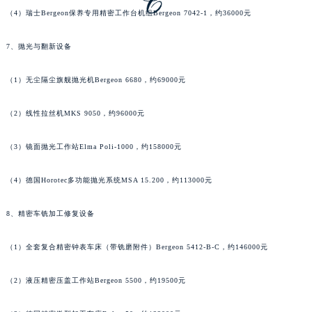
（4）瑞士Bergeon保养专用精密工作台机组Bergeon 7042-1，约36000元
河南省开封市鼓楼区中山路萧邦售后服务中心（需提前预约）
河南省洛阳市西工区中州中路与解放路交叉口萧邦售后服务中心（需提前预约）
7、抛光与翻新设备
河南省漯河市源汇区交通路萧邦售后服务中心（需提前预约）
河南省南阳市宛城区范蠡东路与南都路交叉口萧邦售后服务中心（需提前预约）
（1）无尘隔尘旗舰抛光机Bergeon 6680，约69000元
河南省平顶山市卫东区建设路萧邦售后服务中心（需提前预约）
河南省濮阳市大华龙区开州路绿城路交叉口萧邦售后服务中心（需提前预约）
（2）线性拉丝机MKS 9050，约96000元
河南省三门峡市湖滨区和平路萧邦售后服务中心（需提前预约）
（3）镜面抛光工作站Elma Poli-1000，约158000元
河南省商丘市梁园区神火大道萧邦售后服务中心（需提前预约）
河南省新乡市红旗区人民路萧邦售后服务中心（需提前预约）
（4）德国Horotec多功能抛光系统MSA 15.200，约113000元
河南省信阳市浉河区东方红大道萧邦售后服务中心（需提前预约）
河南省许昌市魏都区建安大道与八龙路交叉口萧邦售后服务中心（需提前预约）
8、精密车铣加工修复设备
河南省郑州市二七区民主路10号华润大厦29层2905室萧邦售后服务中心（需提前预约）
（1）全套复合精密钟表车床（带铣磨附件）Bergeon 5412-B-C，约146000元
河南省周口市川汇区七一路萧邦售后服务中心（需提前预约）
河南省驻马店市驿城区乐山大道与置地大道交叉口萧邦售后服务中心（需提前预约）
（2）液压精密压盖工作站Bergeon 5500，约19500元
湖北省鄂州市鄂城区文星大道萧邦售后服务中心（需提前预约）
湖北省黄冈市黄州区赤壁大道萧邦售后服务中心（需提前预约）