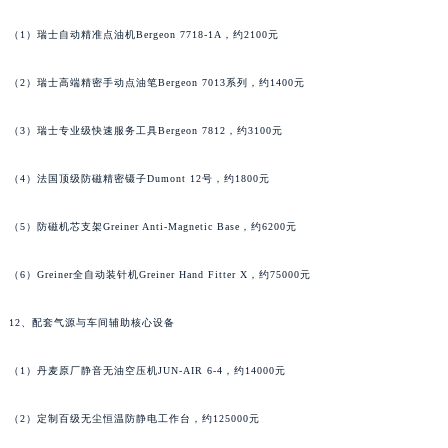
湖南省益阳市赫山区桃花仑路萧邦售后服务中心（需提前预约）
（1）瑞士自动精准点油机Bergeon 7718-1A，约2100元
湖南省永州市冷水滩区永州大道与中兴路交叉口萧邦售后服务中心（需提前预约）
湖南省岳阳市岳阳楼区东茅岭路萧邦售后服务中心（需提前预约）
（2）瑞士高端精密手动点油笔Bergeon 7013系列，约1400元
湖南省张家界市永定区解放路萧邦售后服务中心（需提前预约）
（3）瑞士专业级快速服务工具Bergeon 7812，约3100元
湖南省长沙市芙蓉区建湘路393号世茂环球金融中心写字楼10层1013室萧邦售后服务中心（需提前预约）
湖南省株洲市芦淞区建设南路萧邦售后服务中心（需提前预约）
（4）法国顶级防磁精密镊子Dumont 12号，约1800元
甘肃省白银市白银区北京路萧邦售后服务中心（需提前预约）
甘肃省定西市安定区解放路萧邦售后服务中心（需提前预约）
（5）防磁机芯支架Greiner Anti-Magnetic Base，约6200元
甘肃省敦煌市沙州镇阳关中路萧邦售后服务中心（需提前预约）
甘肃省合作市人民街萧邦售后服务中心（需提前预约）
（6）Greiner全自动装针机Greiner Hand Fitter X，约75000元
甘肃省嘉峪关市雄关区新华中路萧邦售后服务中心（需提前预约）
12、配套气源与车间辅助核心设备
甘肃省金昌市金川区北京路萧邦售后服务中心（需提前预约）
甘肃省酒泉市肃州区西大街萧邦售后服务中心（需提前预约）
（1）丹麦原厂静音无油空压机JUN-AIR 6-4，约14000元
甘肃省临夏市城南街道团结路萧邦售后服务中心（需提前预约）
甘肃省陇南市武都区人民路萧邦售后服务中心（需提前预约）
（2）定制百级无尘恒温防静电工作台，约125000元
甘肃省平凉市崆峒区西大街萧邦售后服务中心（需提前预约）