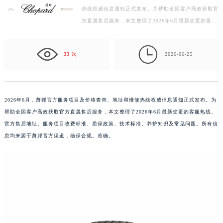
热线权威信息通知正式发布。为帮助全国客户高效获取官
绍兴市越城区胜利东路379号世茂天际中心写字楼8层805室（需提前预约）
方直属售后服务，本文整理了2026年6月最新变更的客服
嘉兴市南湖区广益路705号嘉兴世界贸易中心写字楼A座13层1304室（需提前预约）
热线、官方售后地址、服务项目收费标准、质保政策、
南昌市红谷滩新区红谷中大道998号绿地双子塔（中央广场）A1座办公楼14层07室（需提前预约）
技…

济南市历下区经十路11111号华润中心写字楼（万象城）15层1508室（需提前预约）
33 次
2026-06-25
广州市天河区天河路230号万菱汇国际中心写字楼A塔7层704室（需提前预约）
广州市越秀区环市东路371-375号世界贸易中心大厦南塔写字楼15层07室（需提前预约）
深圳市罗湖区深南东路5001号华润大厦写字楼17层1701室（需提前预约）
2026年6月，萧邦官方服务项目及价格查询、地址和维修热线权威信息通知正式发布。为
惠州市惠城区江北文昌一路7号华贸大厦写字楼1座30层05室（需提前预约）
帮助全国客户高效获取官方直属售后服务，本文整理了2026年6月最新变更的客服热线、
厦门市思明区湖滨东路95号华润大厦写字楼B座11层1104室（需提前预约）
官方售后地址、服务项目收费标准、质保政策、技术标准、养护知识及常见问题。所有信
福州市鼓楼区五四路128-1号恒力城写字楼15层03室（需提前预约）
息均来源于萧邦官方渠道，确保合规、准确。
成都市锦江区人民东路6号SAC东原中心写字楼24层2406B室（需提前预约）
重庆市江北区观音桥步行街2号融恒时代广场写字楼9层902室（需提前预约）
长沙市芙蓉区定王台街道建湘路393号世茂环球金融中心写字楼（芙蓉广场）10层13室（需提前预约）
郑州市二七区铭功路10号华润大厦写字楼29层2905室（需提前预约）
太原市迎泽区解放路15号亨得利名表服务中心（品牌授权店）3层整层（需提前预约）
沈阳市沈河区中街路137号亨得利名表服务中心（品牌授权店）1层整层（需提前预约）