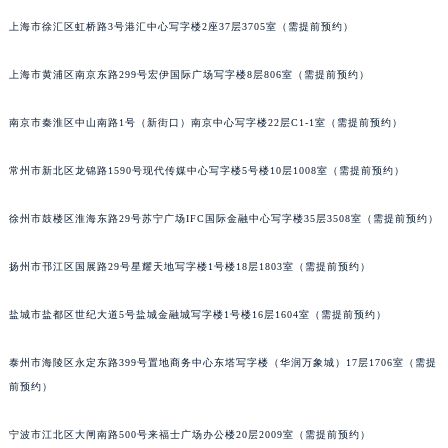
黑龙江省牡丹江市东安区太平路萧邦售后服务中心（需提前预约）
上海市徐汇区虹桥路3号港汇中心写字楼2座37层3705室（需提前预约）
黑龙江省七台河市桃山区大同街萧邦售后服务中心（需提前预约）
上海市黄浦区南京东路299号宏伊国际广场写字楼8层806室（需提前预约）
黑龙江省齐齐哈尔市龙沙区龙华路萧邦售后服务中心（需提前预约）
黑龙江省双鸭山市尖山区新兴大街萧邦售后服务中心（需提前预约）
南京市秦淮区中山南路1号（新街口）南京中心写字楼22层C1-1室（需提前预约）
黑龙江省绥化市北林区新华街与康庄路交叉口萧邦售后服务中心（需提前预约）
黑龙江省伊春市伊美区通河路萧邦售后服务中心（需提前预约）
常州市新北区龙锦路1590号现代传媒中心写字楼5号楼10层1008室（需提前预约）
吉林省白城市洮北区明仁南街萧邦售后服务中心（需提前预约）
吉林省白山市浑江区浑江大街萧邦售后服务中心（需提前预约）
徐州市鼓楼区淮海东路29号苏宁广场IFC国际金融中心写字楼35层3508室（需提前预约）
吉林省吉林市船营区河南街萧邦售后服务中心（需提前预约）
扬州市邗江区国展路29号星耀天地写字楼1号楼18层1803室（需提前预约）
吉林省辽源市龙山区人民大街萧邦售后服务中心（需提前预约）
吉林省梅河口市新华街道梅河大街萧邦售后服务中心（需提前预约）
盐城市盐都区世纪大道5号盐城金融城写字楼1号楼16层1604室（需提前预约）
吉林省四平市铁东区紫气大路与南九经街交汇处萧邦售后服务中心（需提前预约）
吉林省松原市宁江区五环大街萧邦售后服务中心（需提前预约）
泰州市海陵区永定东路399号置地商务中心东塔写字楼（华润万象城）17层1706室（需提
吉林省通化市东昌区环通乡江南大街萧邦售后服务中心（需提前预约）
前预约）
吉林省延边市延吉市解放路萧邦售后服务中心（需提前预约）
宁波市江北区大闸南路500号来福士广场办公楼20层2009室（需提前预约）
辽宁省鞍山市铁东区站前街萧邦售后服务中心（需提前预约）