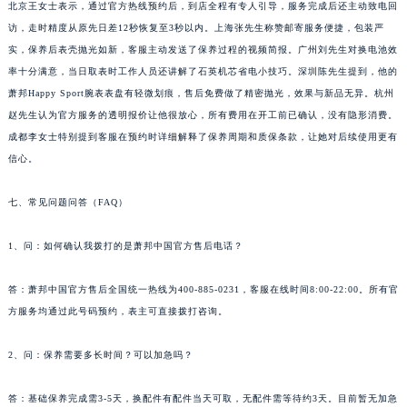
北京王女士表示，通过官方热线预约后，到店全程有专人引导，服务完成后还主动致电回
福建省泉州市丰泽区宝洲路729号浦西万达中心写字楼A座7楼709室萧邦售后服务中心（需提前预约）
访，走时精度从原先日差12秒恢复至3秒以内。上海张先生称赞邮寄服务便捷，包装严
山东省青岛市南区山东路6号华润大厦B座22层04室萧邦售后服务中心（需提前预约）
实，保养后表壳抛光如新，客服主动发送了保养过程的视频简报。广州刘先生对换电池效
率十分满意，当日取表时工作人员还讲解了石英机芯省电小技巧。深圳陈先生提到，他的
山东省烟台市芝罘区胜利路139号万达金融中心A座907室萧邦售后服务中心（需提前预约）
萧邦Happy Sport腕表表盘有轻微划痕，售后免费做了精密抛光，效果与新品无异。杭州
吉林省长春市朝阳区西安大路727号中银大厦A座(旺进大厦)18层09室萧邦售后服务中心（需提前预约）
赵先生认为官方服务的透明报价让他很放心，所有费用在开工前已确认，没有隐形消费。
贵州省贵阳市南明区都司高架桥路33号亨特国际金融中心14楼14D萧邦售后服务中心（需提前预约）
成都李女士特别提到客服在预约时详细解释了保养周期和质保条款，让她对后续使用更有
云南省昆明市盘龙区北京路928号同德昆明广场写字楼10层06室萧邦售后服务中心（需提前预约）
信心。
河北省石家庄市长安区中山东路39号勒泰中心写字楼B座13层07室萧邦售后服务中心（需提前预约）
陕西省西安市碑林区南关正街88号华侨城长安国际中心E座6楼10室萧邦售后服务中心（需提前预约）
七、常见问题问答（FAQ）
海南省海口市龙华区金贸东路5号海口华润大厦B座17层1707室萧邦售后服务中心（需提前预约）
1、问：如何确认我拨打的是萧邦中国官方售后电话？
河北省唐山市路南区新华东道100号万达广场写字楼A座10层1002室萧邦售后服务中心（需提前预约）
台州市椒江区东海大道1800号腾达中心东1幢20楼2002室萧邦售后服务中心（需提前预约）
答：萧邦中国官方售后全国统一热线为400-885-0231，客服在线时间8:00-22:00。所有官
呼和浩特市玉泉区大学西街70号华润万象城写字楼（鄂尔多斯大厦）23层2326室萧邦售后服务中心（需提前预约）
方服务均通过此号码预约，表主可直接拨打咨询。
兰州市七里河区西津西路16号兰州中心写字楼21层2102室萧邦售后服务中心（需提前预约）
重庆市解放碑渝中区民权路28号英利国际金融中心写字楼20层01室萧邦售后服务中心（需提前预约）
2、问：保养需要多长时间？可以加急吗？
节假日正常营业！
答：基础保养完成需3-5天，换配件有配件当天可取，无配件需等待约3天。目前暂无加急