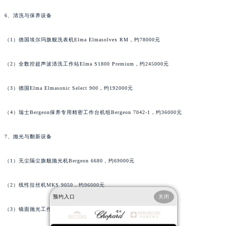
海南省琼海市嘉积镇东风路萧邦售后服务中心（需提前预约）
6、清洗与保养设备
海南省三沙市西沙区西沙群岛永兴岛北京路萧邦售后服务中心（需提前预约）
（1）德国埃尔玛旗舰洗表机Elma Elmasolvex RM，约78000元
海南省三亚市吉阳区迎宾路萧邦售后服务中心（需提前预约）
海南省万宁市万城镇解放路萧邦售后服务中心（需提前预约）
（2）全数控超声波清洗工作站Elma S1800 Premium，约245000元
海南省文昌市文城镇教育东路萧邦售后服务中心（需提前预约）
海南省五指山市通什镇三月三大道萧邦售后服务中心（需提前预约）
（3）德国Elma Elmasonic Select 900，约192000元
香港特别行政区尖沙咀区油尖旺区广东道萧邦售后服务中心（需提前预约）
香港特别行政区金钟区中西区金钟道萧邦售后服务中心（需提前预约）
（4）瑞士Bergeon保养专用精密工作台机组Bergeon 7042-1，约36000元
香港特别行政区九龙区油尖旺区弥敦道萧邦售后服务中心（需提前预约）
7、抛光与翻新设备
香港特别行政区铜锣湾区湾仔区轩尼诗道萧邦售后服务中心（需提前预约）
河南省安阳市文峰区解放大道萧邦售后服务中心（需提前预约）
（1）无尘隔尘旗舰抛光机Bergeon 6680，约69000元
河南省鹤壁市淇滨区九州路萧邦售后服务中心（需提前预约）
河南省济源市沁园街道济水大道萧邦售后服务中心（需提前预约）
（2）线性拉丝机MKS 9050，约96000元
预约入口
关闭
河南省焦作市解放区解放路萧邦售后服务中心（需提前预约）
（3）镜面抛光工作站Elma Poli-1000，约158000元
河南省开封市鼓楼区中山路萧邦售后服务中心（需提前预约）
河南省洛阳市西工区中州中路与解放路交叉口萧邦售后服务中心（需提前预约）