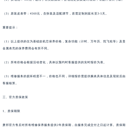
四川省巴中市巴州区江北大道萧邦售后服务中心（需提前预约）
（3）原装皮表带：4560元，含拆装及适配调节，若需定制则延长至3-5天。
四川省成都市锦江区人民东路6号SAC东原中心24层2406B室萧邦售后服务中心（需提前预约）
四川省达州市通川区中心广场、老车坝萧邦售后服务中心（需提前预约）
重要提示：
四川省德阳市旌阳区长江西路、南街萧邦售后服务中心（需提前预约）
四川省甘孜州市康定市情歌广场、箭炉街萧邦售后服务中心（需提前预约）
（1）以上提供的仅为基础款机芯保养价格，复杂功能（计时、万年历、陀飞轮等）及贵
四川省广安市广安区建安南路萧邦售后服务中心（需提前预约）
金属表壳的保养费用会有所不同。
四川省广元市利州区老城南北街、东大街萧邦售后服务中心（需提前预约）
（2）所有价格会根据活动变化，具体以预约时客服提供的实时报价为准。
四川省乐山市市中区嘉定中路萧邦售后服务中心（需提前预约）
四川省凉山州市西昌市大巷口下街萧邦售后服务中心（需提前预约）
（3）维修服务的损坏程度不一，价格也不同，详细报价需提供腕表具体信息及现状后由
四川省泸州市江阳区治平路萧邦售后服务中心（需提前预约）
客服核算。
四川省眉山市东坡区三苏路萧邦售后服务中心（需提前预约）
四川省绵阳市涪城区翠花街萧邦售后服务中心（需提前预约）
三、官方质保政策
四川省南充市高坪区江东大道萧邦售后服务中心（需提前预约）
1、质保期限
四川省内江市东兴区汉安大道萧邦售后服务中心（需提前预约）
四川省攀枝花市东区三线大道北段萧邦售后服务中心（需提前预约）
萧邦官方售后对所有维修保养服务提供2年质保期，自服务完成交付之日起计算。质保期
四川省遂宁市船山区香林南路萧邦售后服务中心（需提前预约）