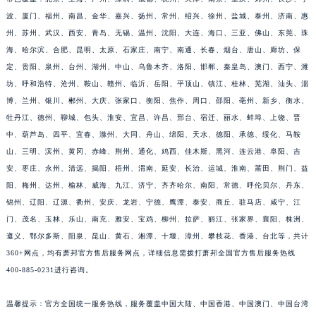
波、厦门、福州、南昌、金华、嘉兴、扬州、常州、绍兴、徐州、盐城、泰州、济南、惠
山东省东营市东营区济南路萧邦售后服务中心（需提前预约）
州、苏州、武汉、西安、青岛、无锡、温州、沈阳、大连、海口、三亚、佛山、东莞、珠
山东省济南市历下区经十路11111号华润中心写字楼（万象城）15层1508室萧邦售后服务中心（需提前预约）
海、哈尔滨、合肥、昆明、太原、石家庄、南宁、南通、长春、烟台、唐山、廊坊、保
山东省济宁市任城区太白楼路萧邦售后服务中心（需提前预约）
定、贵阳、泉州、台州、湖州、中山、乌鲁木齐、洛阳、邯郸、秦皇岛、澳门、西宁、潍
山东省莱芜市文化南路8号银座商城名表维修一楼名表维修萧邦售后服务中心（需提前预约）
坊、呼和浩特、沧州、鞍山、赣州、临沂、岳阳、平顶山、镇江、桂林、芜湖、汕头、淄
山东省临沂市兰山区解放路萧邦售后服务中心（需提前预约）
博、兰州、银川、郴州、大庆、张家口、衡阳、焦作、周口、邵阳、亳州、新乡、衡水、
山东省日照市东港区烟台路萧邦售后服务中心（需提前预约）
牡丹江、德州、聊城、包头、淮安、宜昌、许昌、邢台、宿迁、丽水、蚌埠、上饶、晋
中、葫芦岛、四平、宜春、滁州、大同、舟山、绵阳、天水、德阳、承德、绥化、马鞍
山东省泰安市泰山区财源街道泰山大街萧邦售后服务中心（需提前预约）
山、三明、滨州、黄冈、赤峰、荆州、通化、鸡西、佳木斯、黑河、连云港、阜阳、吉
山东省威海市环翠区新威海路89号振华商厦一楼名表维修萧邦售后服务中心（需提前预约）
安、枣庄、永州、清远、揭阳、梧州、渭南、延安、长治、运城、淮南、莆田、荆门、益
山东省潍坊市奎文区东风东街萧邦售后服务中心（需提前预约）
阳、梅州、达州、榆林、威海、九江、济宁、齐齐哈尔、南阳、常德、呼伦贝尔、丹东、
山东省枣庄市滕州市北辛路与善国路交叉口萧邦售后服务中心（需提前预约）
锦州、辽阳、辽源、衢州、安庆、龙岩、宁德、鹰潭、泰安、商丘、驻马店、咸宁、江
山东省淄博市张店区金晶大道萧邦售后服务中心（需提前预约）
门、茂名、玉林、乐山、南充、雅安、宝鸡、柳州、拉萨、丽江、张家界、襄阳、株洲、
上海市黄浦区南京东路299号宏伊国际广场写字楼8层806室萧邦售后服务中心（需提前预约）
遵义、鄂尔多斯、阳泉、昆山、黄石、湘潭、十堰、漳州、攀枝花、香港、台北等，共计
360+网点，均有萧邦官方售后服务网点，详细信息需拨打萧邦全国官方售后服务热线
上海市徐汇区虹桥路3号港汇中心2座37层3705室萧邦售后服务中心（需提前预约）
400-885-0231进行咨询。
浙江省杭州市上城区钱江路1366号华润大厦A座5层503-5室萧邦售后服务中心（需提前预约）
浙江省湖州市吴兴区劳动路萧邦售后服务中心（需提前预约）
温馨提示：官方全国统一服务热线，服务覆盖中国大陆、中国香港、中国澳门、中国台湾
浙江省嘉兴市南湖区广益路705号嘉兴世界贸易中心A座13层1304室萧邦售后服务中心（需提前预约）