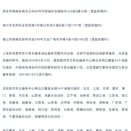
江苏省徐州市鼓楼区淮海东路29号苏宁广场IFC国际金融中心35层3508室萧邦售后服务中心（需提前预约）
西安市碑林区南关正街88号华侨城长安国际中心E座6楼10室（需提前预约）
江苏省盐城市盐都区世纪大道5号盐城金融城写字楼1号楼16层1604室萧邦售后服务中心（需提前预约）
江苏省扬州市邗江区国展路29号星耀天地写字楼1号楼18层1803室萧邦售后服务中心（需提前预约）
海口市龙华区金贸东路5号海口华润大厦B座17层1707室（需提前预约）
江苏省镇江市京口区中山东路萧邦售后服务中心（需提前预约）
唐山市路南区新华东道100号万达广场写字楼A座10层1002室（需提前预约）
江西省抚州市临川区赣东大道萧邦售后服务中心（需提前预约）
江西省赣州市章贡区文清路萧邦售后服务中心（需提前预约）
上述所有萧邦官方售后服务地址服务范围均为全国，全部可选择到店或邮寄服务，注意提
江西省吉安市吉州区井冈山大道萧邦售后服务中心（需提前预约）
前预约即可。截至2026年6月23日，最新萧邦官方售后服务中心网点布局已覆盖34个省级
江西省景德镇市珠山区珠山中路萧邦售后服务中心（需提前预约）
行政区，中国所有省份均可找到萧邦的官方售后服务门店，注意需拨打萧邦全国官方售后
江西省九江市浔阳区浔阳路萧邦售后服务中心（需提前预约）
服务热线：400-885-0231进行预约。
江西省南昌市红谷滩新区红谷中大道998号绿地双子塔（中央广场）A1座办公楼14层1407室萧邦售后服务中心（需提前预约）
目前
萧邦售后
服务中心网点已覆盖全国34个省级行政区：北京、上海、天津、重庆、澳
江西省萍乡市安源区萍安北大道与康庄路交叉口萧邦售后服务中心（需提前预约）
门、香港、河北省、山西省、内蒙古自治区、辽宁省、吉林省、黑龙江省、江苏省、浙江
江西省上饶市信州区滨江西路萧邦售后服务中心（需提前预约）
省、安徽省、福建省、江西省、山东省、台湾省、河南省、湖北省、湖南省、广东省、广
江西省新余市渝水区北湖西路萧邦售后服务中心（需提前预约）
西壮族自治区、海南省、四川省、贵州省、云南省、西藏自治区、陕西省、甘肃省、青海
江西省宜春市袁州区中山中路萧邦售后服务中心（需提前预约）
省、宁夏回族自治区、新疆维吾尔自治区；
江西省鹰潭市月湖区胜利东路萧邦售后服务中心（需提前预约）
山东省德州市德城区东风中路萧邦售后服务中心（需提前预约）
市已覆盖：北京、上海、广州、深圳、成都、杭州、天津、南京、重庆、郑州、长沙、宁