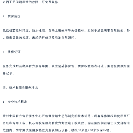
内因工艺问题导致的故障，可免费复修。
四川省雅安市雨城区熊猫大道萧邦售后服务中心（需提前预约）
四川省宜宾市翠屏区长翠路萧邦售后服务中心（需提前预约）
2、质保范围
四川省资阳市雁江区滨江大道一段与和平南路萧邦售后服务中心（需提前预约）
包括机芯走时精度、防水性能、自动上链效率等关键指标。质保不涵盖表带自然磨损、外
四川省自贡市自流井区华商北路萧邦售后服务中心（需提前预约）
力撞击导致的损坏、未经的拆修以及电池自然消耗。
西藏自治区阿里地区噶尔县北京西路萧邦售后服务中心（需提前预约）
西藏自治区昌都市卡若区昌都西路萧邦售后服务中心（需提前预约）
3、质保凭证
西藏自治区拉萨市城关区北京中路萧邦售后服务中心（需提前预约）
西藏自治区林芝市巴宜区广东路萧邦售后服务中心（需提前预约）
服务完成后会出具官方服务单据，表主需妥善保管。质保权益随表转让，但需提供原始服
务记录。
西藏自治区那曲市色尼区浙江西路萧邦售后服务中心（需提前预约）
西藏自治区日喀则市桑珠孜区上海中路萧邦售后服务中心（需提前预约）
四、技术标准&服务环境
西藏自治区山南市乃东区湖北大道萧邦售后服务中心（需提前预约）
云南省保山市隆阳区正阳路萧邦售后服务中心（需提前预约）
1、专业技术标准
云南省楚雄彝族自治州楚雄市鹿城南路萧邦售后服务中心（需提前预约）
云南省大理白族自治州大理市建设路萧邦售后服务中心（需提前预约）
萧邦中国官方售后服务中心严格遵循瑞士总部制定的技术规范，所有操作流程均使用原厂
图纸和专用工装。机芯调校采用高精度六方位电子校表仪，偏差值控制在瑞士天文台标准
云南省德宏傣族景颇族自治州芒市团结大街萧邦售后服务中心（需提前预约）
范围内。防水测试使用多档位真空及加压设备，模拟30米至200米水深环境。
云南省迪庆藏族自治州香格里拉市长征大道萧邦售后服务中心（需提前预约）