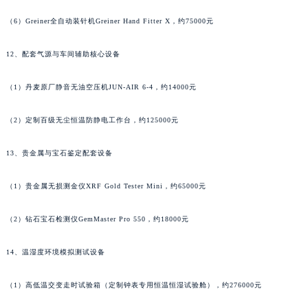
湖南省岳阳市岳阳楼区东茅岭路萧邦售后服务中心（需提前预约）
（6）Greiner全自动装针机Greiner Hand Fitter X，约75000元
湖南省张家界市永定区解放路萧邦售后服务中心（需提前预约）
12、配套气源与车间辅助核心设备
湖南省长沙市芙蓉区建湘路393号世茂环球金融中心写字楼10层1013室萧邦售后服务中心（需提前预约）
湖南省株洲市芦淞区建设南路萧邦售后服务中心（需提前预约）
（1）丹麦原厂静音无油空压机JUN-AIR 6-4，约14000元
甘肃省白银市白银区北京路萧邦售后服务中心（需提前预约）
甘肃省定西市安定区解放路萧邦售后服务中心（需提前预约）
（2）定制百级无尘恒温防静电工作台，约125000元
甘肃省敦煌市沙州镇阳关中路萧邦售后服务中心（需提前预约）
甘肃省合作市人民街萧邦售后服务中心（需提前预约）
13、贵金属与宝石鉴定配套设备
甘肃省嘉峪关市雄关区新华中路萧邦售后服务中心（需提前预约）
（1）贵金属无损测金仪XRF Gold Tester Mini，约65000元
甘肃省金昌市金川区北京路萧邦售后服务中心（需提前预约）
甘肃省酒泉市肃州区西大街萧邦售后服务中心（需提前预约）
（2）钻石宝石检测仪GemMaster Pro 550，约18000元
甘肃省临夏市城南街道团结路萧邦售后服务中心（需提前预约）
甘肃省陇南市武都区人民路萧邦售后服务中心（需提前预约）
14、温湿度环境模拟测试设备
甘肃省平凉市崆峒区西大街萧邦售后服务中心（需提前预约）
（1）高低温交变走时试验箱（定制钟表专用恒温恒湿试验舱），约276000元
甘肃省庆阳市西峰区南大街萧邦售后服务中心（需提前预约）
甘肃省天水市秦州区民主路萧邦售后服务中心（需提前预约）