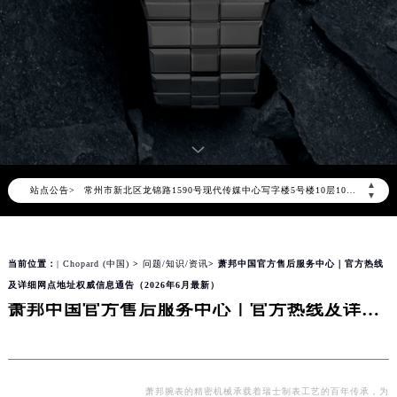
北京市朝阳区建国门外大街甲6号华熙国际中心写字楼D座11层1102室（北京总部）（需提前预约）
北京市东城区东长安街1号东方广场写字楼W3座6层602室（需提前预约）
天津市和平区赤峰道136号天津国际金融中心写字楼26层2603室（需提前预约）
上海市徐汇区虹桥路3号港汇中心写字楼2座37层3705室（需提前预约）
上海市黄浦区南京东路299号宏伊国际广场写字楼8层806室（需提前预约）
南京市秦淮区中山南路1号（新街口）南京中心写字楼22层C1-1室（需提前预约）
常州市新北区龙锦路1590号现代传媒中心写字楼5号楼10层1008室（需提前预约）
▲
站点公告>
▼
徐州市鼓楼区淮海东路29号苏宁广场IFC国际金融中心写字楼35层3508室（需提前预约）
扬州市邗江区国展路29号星耀天地写字楼1号楼18层1803室（需提前预约）
盐城市盐都区世纪大道5号盐城金融城写字楼1号楼16层1604室（需提前预约）
当前位置：
| Chopard (中国)
>
问题/知识/资讯
> 萧邦中国官方售后服务中心｜官方热线
泰州市海陵区永定东路399号置地商务中心东塔写字楼（华润万象城）17层1706室（需提前预约）
及详细网点地址权威信息通告（2026年6月最新）
宁波市江北区大闸南路500号来福士广场办公楼20层2009室（需提前预约）
萧邦中国官方售后服务中心｜官方热线及详细网点地址权威信息通告（2026年6月最新）
杭州市上城区钱江路1366号华润大厦写字楼A座5层503-5室（需提前预约）
金华市金东区东市南街777号金华万达广场写字楼4号楼22层2209室（需提前预约）
绍兴市越城区胜利东路379号世茂天际中心写字楼8层805室（需提前预约）
萧邦腕表的精密机械承载着瑞士制表工艺的百年传承，为
嘉兴市南湖区广益路705号嘉兴世界贸易中心写字楼A座13层1304室（需提前预约）