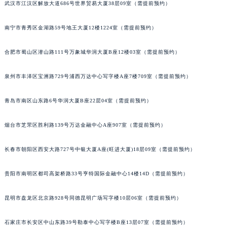
武汉市江汉区解放大道686号世界贸易大厦38层09室（需提前预约）
安徽省宿州市埇桥区人民中路萧邦售后服务中心（需提前预约）
安徽省铜陵市铜官区石城大道萧邦售后服务中心（需提前预约）
南宁市青秀区金湖路59号地王大厦12楼1224室（需提前预约）
安徽省芜湖市镜湖区中山路步行街萧邦售后服务中心（需提前预约）
合肥市蜀山区潜山路111号万象城华润大厦B座12楼03室（需提前预约）
安徽省宣城市宣州区叠嶂西路萧邦售后服务中心（需提前预约）
福建省龙岩市新罗区九一南路萧邦售后服务中心（需提前预约）
泉州市丰泽区宝洲路729号浦西万达中心写字楼A座7楼709室（需提前预约）
福建省南平市建阳区人民西路萧邦售后服务中心（需提前预约）
福建省宁德市蕉城区天湖东路萧邦售后服务中心（需提前预约）
青岛市南区山东路6号华润大厦B座22层04室（需提前预约）
福建省莆田市城厢区霞林街道荔华东大道萧邦售后服务中心（需提前预约）
烟台市芝罘区胜利路139号万达金融中心A座907室（需提前预约）
福建省三明市三元区东乾二路萧邦售后服务中心（需提前预约）
福建省漳州市龙文区步港路萧邦售后服务中心（需提前预约）
长春市朝阳区西安大路727号中银大厦A座(旺进大厦)18层09室（需提前预约）
江苏省常州市新北区龙锦路1590号现代传媒中心5号楼10层1008室萧邦售后服务中心（需提前预约）
江苏省淮安市清江浦区淮海北路萧邦售后服务中心（需提前预约）
贵阳市南明区都司高架桥路33号亨特国际金融中心14楼14D（需提前预约）
江苏省连云港市海州区通灌北路萧邦售后服务中心（需提前预约）
江苏省南京市秦淮区中山南路1号南京中心22层22-C1-C3室萧邦售后服务中心（需提前预约）
昆明市盘龙区北京路928号同德昆明广场写字楼10层06室（需提前预约）
江苏省宿迁市宿城区西湖路萧邦售后服务中心（需提前预约）
石家庄市长安区中山东路39号勒泰中心写字楼B座13层07室（需提前预约）
江苏省泰州市海陵区永定东路399号置地商务中心东塔（华润万象城）17层1706室萧邦售后服务中心（需提前预约）