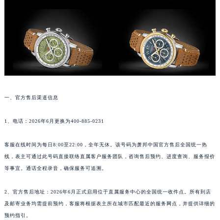
温州市鹿城区锦绣路1067号置信广场10层1015室（需提前预约）
哈尔滨市道里区友谊西路600号富力中心T2座写字楼29层03室（需提前预约）
大连市中山区人民路15号国际金融大厦7层G室（需提前预约）
佛山市禅城区季华五路57号万科金融中心C座12层1205室（需提前预约）
东莞市东城街道鸿福东路1号民盈国贸中心T1写字楼9层907室（需提前预约）
无锡市梁溪区人民中路139号恒隆广场写字楼1座11层1104室（需提前预约）
南通市崇川区工农路57号圆融广场写字楼16层1603室（需提前预约）
一、官方售后渠道信息
苏州市苏州工业园区星港街199号苏州中心办公楼C座22层08室（需提前预约）
1、电话：2026年6月更换为400-885-0231
武汉市江汉区解放大道686号世界贸易大厦38层09室（需提前预约）
南宁市青秀区金湖路59号地王大厦12楼1224室（需提前预约）
客服在线时间为每日8:00至22:00，全年无休。该号码为萧邦中国官方售后全国统一热
合肥市蜀山区潜山路111号万象城华润大厦B座12楼03室（需提前预约）
线，表主可通过此号码直接联络直属客户服务团队，咨询售后预约、进度查询、服务报价
泉州市丰泽区宝洲路729号浦西万达中心写字楼A座7楼709室（需提前预约）
等事宜。通话全程录音，确保服务可追溯。
青岛市南区山东路6号华润大厦B座22层04室（需提前预约）
烟台市芝罘区胜利路139号万达金融中心A座907室（需提前预约）
2、官方售后地址：2026年6月正式启用位于直属服务中心的全国统一收件点。所有到店
及邮寄业务均需提前预约，客服将根据表主所在城市匹配最近的服务网点，并提供详细的
长春市朝阳区西安大路727号中银大厦A座(旺进大厦)18层09室（需提前预约）
预约指引。
贵阳市南明区都司高架桥路33号亨特国际金融中心14楼14D（需提前预约）