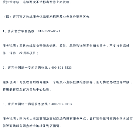
度技术考核，连续两次不达标者暂停上岗资格。
新疆维吾尔自治区昌吉市延安北路萧邦售后服务中心（需提前预约）
新疆维吾尔自治区阜康市博峰路萧邦售后服务中心（需提前预约）
（四）萧邦官方热线服务体系架构梳理及业务服务范围区分.
新疆维吾尔自治区哈密市伊州区建国北路萧邦售后服务中心（需提前预约）
1、萧邦官方零售热线：010-8595-8571
新疆维吾尔自治区和田市和田市北京西路萧邦售后服务中心（需提前预约）
新疆维吾尔自治区胡杨河市胡杨河市胡杨路萧邦售后服务中心（需提前预约）
服务说明：零售热线仅负责腕表销售、鉴赏、品牌咨询等零售相关服务，不支持售后维
新疆维吾尔自治区霍尔果斯市亚欧北路萧邦售后服务中心（需提前预约）
修、保养、检测等项目；
新疆维吾尔自治区喀什市解放北路萧邦售后服务中心（需提前预约）
新疆维吾尔自治区可克达拉市幸福路萧邦售后服务中心（需提前预约）
2、萧邦全国统一专柜咨询热线：400-801-5523
新疆维吾尔自治区克拉玛依市克拉玛依区友谊路萧邦售后服务中心（需提前预约）
服务说明：可受理售后维修服务，专柜虽不直接提供维修服务，但可协助办理送修对接，
新疆维吾尔自治区库车市库车市文化东路萧邦售后服务中心（需提前预约）
将腕表转交至官方售后中心处理。
新疆维吾尔自治区库尔勒市库尔勒市人民东路萧邦售后服务中心（需提前预约）
新疆维吾尔自治区奎屯市团结西街萧邦售后服务中心（需提前预约）
3、萧邦全国统一商场服务热线：400-967-2013
新疆维吾尔自治区昆玉市昆泉街萧邦售后服务中心（需提前预约）
新疆维吾尔自治区沙湾市三道河子镇世纪大道南路萧邦售后服务中心（需提前预约）
服务说明：国内各大主流商圈及高端商场均设有服务网点，拨打该热线可查询全国各城市
就近商场服务网点精准地址及到店指引。
新疆维吾尔自治区石河子市北二路萧邦售后服务中心（需提前预约）
新疆维吾尔自治区双河市光明路萧邦售后服务中心（需提前预约）