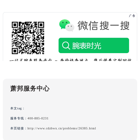
陕西省宝鸡市渭滨区经二路萧邦售后服务中心（需提前预约）
陕西省汉中市汉台区北大街萧邦售后服务中心（需提前预约）
陕西省商洛市商州区州城街萧邦售后服务中心（需提前预约）
陕西省铜川市王益区红旗街萧邦售后服务中心（需提前预约）
陕西省渭南市临渭区东风大街萧邦售后服务中心（需提前预约）
陕西省咸阳市秦都区沣西新城统一西路与白马河路交汇处萧邦售后服务中心（需提前预约）
陕西省延安市宝塔区中心街萧邦售后服务中心（需提前预约）
陕西省榆林市榆阳区长兴路萧邦售后服务中心（需提前预约）
新疆维吾尔自治区阿克苏市东大街萧邦售后服务中心（需提前预约）
新疆维吾尔自治区阿拉尔市胜利大道萧邦售后服务中心（需提前预约）
萧邦服务中心
新疆维吾尔自治区阿拉山口市友好路萧邦售后服务中心（需提前预约）
新疆维吾尔自治区阿勒泰市解放路萧邦售后服务中心（需提前预约）
本文tag：
新疆维吾尔自治区阿图什市光明路萧邦售后服务中心（需提前预约）
服务专线：
400-885-0231
新疆维吾尔自治区白杨市军垦路萧邦售后服务中心（需提前预约）
本页链接：
http://www.cdzbwx.cn/problems/26385.html
新疆维吾尔自治区北屯市团结路萧邦售后服务中心（需提前预约）
新疆维吾尔自治区博乐市博乐市北京路萧邦售后服务中心（需提前预约）