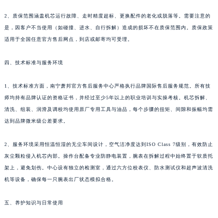
河南省漯河市源汇区交通路萧邦售后服务中心（需提前预约）
2、质保范围涵盖机芯运行故障、走时精度超标、更换配件的老化或脱落等。需要注意的
河南省南阳市宛城区范蠡东路与南都路交叉口萧邦售后服务中心（需提前预约）
是，因客户不当使用（如碰撞、进水、自行拆解）造成的损坏不在质保范围内。质保政策
河南省平顶山市卫东区建设路萧邦售后服务中心（需提前预约）
适用于全国任意官方售后网点，到店或邮寄均可受理。
河南省濮阳市大华龙区开州路绿城路交叉口萧邦售后服务中心（需提前预约）
四、技术标准与服务环境
河南省三门峡市湖滨区和平路萧邦售后服务中心（需提前预约）
河南省商丘市梁园区神火大道萧邦售后服务中心（需提前预约）
1、技术标准方面，南宁萧邦官方售后服务中心严格执行品牌国际售后服务规范。所有技
河南省新乡市红旗区人民路萧邦售后服务中心（需提前预约）
师均持有品牌认证的资格证书，并经过至少5年以上的职业培训与实操考核。机芯拆解、
河南省信阳市浉河区东方红大道萧邦售后服务中心（需提前预约）
清洗、组装、润滑及调校均使用原厂专用工具与油品，每个步骤的扭矩、间隙和振幅均需
河南省许昌市魏都区建安大道与八龙路交叉口萧邦售后服务中心（需提前预约）
达到品牌微米级公差要求。
河南省郑州市二七区民主路10号华润大厦29层2905室萧邦售后服务中心（需提前预约）
2、服务环境采用恒温恒湿的无尘车间设计，空气洁净度达到ISO Class 7级别，有效防止
河南省周口市川汇区七一路萧邦售后服务中心（需提前预约）
灰尘颗粒侵入机芯内部。操作台配备专业防静电装置，腕表在拆解过程中始终置于软质托
河南省驻马店市驿城区乐山大道与置地大道交叉口萧邦售后服务中心（需提前预约）
架上，避免划伤。中心设有独立的检测室，通过六方位校表仪、防水测试仪和超声波清洗
湖北省鄂州市鄂城区文星大道萧邦售后服务中心（需提前预约）
机等设备，确保每一只腕表出厂状态模拟合格。
湖北省黄冈市黄州区赤壁大道萧邦售后服务中心（需提前预约）
湖北省黄石市黄石港区武汉路萧邦售后服务中心（需提前预约）
五、养护知识与日常使用
湖北省荆门市东宝中天街步行街萧邦售后服务中心（需提前预约）