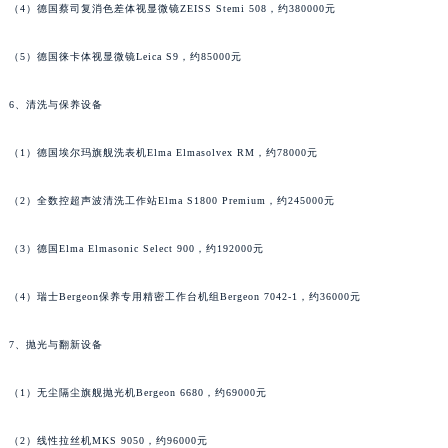
（4）德国蔡司复消色差体视显微镜ZEISS Stemi 508，约380000元
江苏省徐州市鼓楼区淮海东路29号苏宁广场IFC国际金融中心35层3508室萧邦售后服务中心（需提前预约）
江苏省盐城市盐都区世纪大道5号盐城金融城写字楼1号楼16层1604室萧邦售后服务中心（需提前预约）
（5）德国徕卡体视显微镜Leica S9，约85000元
江苏省扬州市邗江区国展路29号星耀天地写字楼1号楼18层1803室萧邦售后服务中心（需提前预约）
江苏省镇江市京口区中山东路萧邦售后服务中心（需提前预约）
6、清洗与保养设备
江西省抚州市临川区赣东大道萧邦售后服务中心（需提前预约）
（1）德国埃尔玛旗舰洗表机Elma Elmasolvex RM，约78000元
江西省赣州市章贡区文清路萧邦售后服务中心（需提前预约）
江西省吉安市吉州区井冈山大道萧邦售后服务中心（需提前预约）
（2）全数控超声波清洗工作站Elma S1800 Premium，约245000元
江西省景德镇市珠山区珠山中路萧邦售后服务中心（需提前预约）
江西省九江市浔阳区浔阳路萧邦售后服务中心（需提前预约）
（3）德国Elma Elmasonic Select 900，约192000元
江西省南昌市红谷滩新区红谷中大道998号绿地双子塔（中央广场）A1座办公楼14层1407室萧邦售后服务中心（需提前预约）
（4）瑞士Bergeon保养专用精密工作台机组Bergeon 7042-1，约36000元
江西省萍乡市安源区萍安北大道与康庄路交叉口萧邦售后服务中心（需提前预约）
江西省上饶市信州区滨江西路萧邦售后服务中心（需提前预约）
7、抛光与翻新设备
江西省新余市渝水区北湖西路萧邦售后服务中心（需提前预约）
江西省宜春市袁州区中山中路萧邦售后服务中心（需提前预约）
（1）无尘隔尘旗舰抛光机Bergeon 6680，约69000元
江西省鹰潭市月湖区胜利东路萧邦售后服务中心（需提前预约）
山东省德州市德城区东风中路萧邦售后服务中心（需提前预约）
（2）线性拉丝机MKS 9050，约96000元