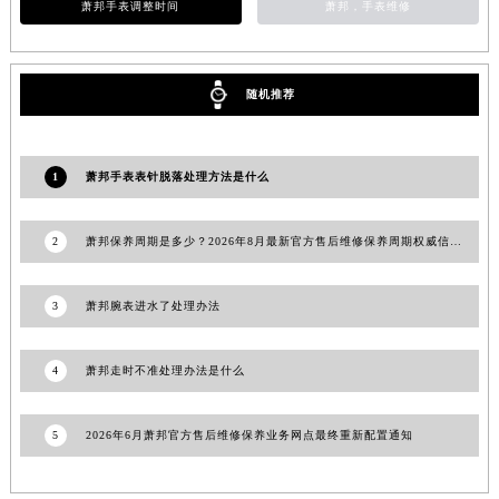
萧邦手表调整时间
萧邦，手表维修
云南省红河哈尼族彝族自治州蒙自市天马路萧邦售后服务中心（需提前预约）
云南省丽江市古城区七星街萧邦售后服务中心（需提前预约）
云南省临沧市临翔区世纪路萧邦售后服务中心（需提前预约）
随机推荐
云南省怒江傈僳族自治州泸水市人民路萧邦售后服务中心（需提前预约）
云南省普洱市思茅区振兴大道萧邦售后服务中心（需提前预约）
1
萧邦手表表针脱落处理方法是什么
云南省曲靖市麒麟区学府路萧邦售后服务中心（需提前预约）
云南省文山壮族苗族自治州文山市东风路萧邦售后服务中心（需提前预约）
云南省西双版纳傣族自治州景洪市宣慰大道萧邦售后服务中心（需提前预约）
2
萧邦保养周期是多少？2026年8月最新官方售后维修保养周期权威信息公示【公告】
云南省玉溪市红塔区南北大街萧邦售后服务中心（需提前预约）
云南省昭通市昭阳区青年路萧邦售后服务中心（需提前预约）
3
萧邦腕表进水了处理办法
台湾省台北市万华区中华路萧邦售后服务中心（需提前预约）
台湾省新北市板桥区文化路萧邦售后服务中心（需提前预约）
4
萧邦走时不准处理办法是什么
台湾省桃园市中坜区中丰路萧邦售后服务中心（需提前预约）
台湾省台中市西屯区文华路萧邦售后服务中心（需提前预约）
5
2026年6月萧邦官方售后维修保养业务网点最终重新配置通知
台湾省台南市中西区国华街萧邦售后服务中心（需提前预约）
台湾省高雄市新兴区五福路萧邦售后服务中心（需提前预约）