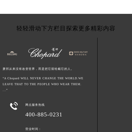
台湾省基隆市仁爱区仁三路萧邦售后服务中心（需提前预约）
台湾省新竹市东区中正路萧邦售后服务中心（需提前预约）
台湾省嘉义市东区文化路萧邦售后服务中心（需提前预约）
轻轻滑动下方栏目探索更多精彩内容
重庆市江北区观音桥步行街2号融恒时代广场9层902室萧邦售后服务中心（需提前预约）
新疆维吾尔自治区乌鲁木齐市天山区红山路26号时代广场（CCMALL）C座17层17-B萧邦售后服务中心（需提前预约）
浙江省温州市鹿城区锦绣路1067号置信广场10层1015室萧邦售后服务中心（需提前预约）
黑龙江省哈尔滨市道里区友谊西路600号富力中心T2座写字楼29层03室室萧邦售后服务中心（需提前预约）
辽宁省大连市中山区人民路15号国际金融大厦7层G室萧邦售后服务中心（需提前预约）
萧邦从来没有改变世界，而是把它留给戴它的人。
广东省佛山市禅城区季华五路57号万科金融中心C座12层1205室萧邦售后服务中心（需提前预约）
“A Chopard WILL NEVER CHANGE THE WORLD.WE
广东省东莞市东城街道鸿福东路1号民盈国贸中心T1写字楼9层907室萧邦售后服务中心（需提前预约）
LEAVE THAT TO THE PEOPLE WHO WEAR THEM.
江苏省无锡市梁溪区人民中路139号恒隆广场写字楼1座11层1104室萧邦售后服务中心（需提前预约）
...”
江苏省南通市崇川区工农路57号圆融广场写字楼16层1603室萧邦售后服务中心（需提前预约）

江苏省苏州市苏州工业园区 星港街199号苏州中心办公楼C座22层08室萧邦售后服务中心（需提前预约）
网点服务热线
400-885-0231
湖北省武汉市江汉区解放大道686号世界贸易大厦38层09室萧邦售后服务中心（需提前预约）
广西省南宁市青秀区金湖路59号地王大厦12楼1224室萧邦售后服务中心（需提前预约）
营业时间：
安徽省合肥市蜀山区潜山路111号万象城华润大厦B座12楼03室萧邦售后服务中心（需提前预约）