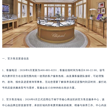
温州市鹿城区锦绣路1067号置信广场10层1015室（需提前预约）
哈尔滨市道里区友谊西路600号富力中心T2座写字楼29层03室（需提前预约）
大连市中山区人民路15号国际金融大厦7层G室（需提前预约）
佛山市禅城区季华五路57号万科金融中心C座12层1205室（需提前预约）
东莞市东城街道鸿福东路1号民盈国贸中心T1写字楼9层907室（需提前预约）
无锡市梁溪区人民中路139号恒隆广场写字楼1座11层1104室（需提前预约）
南通市崇川区工农路57号圆融广场写字楼16层1603室（需提前预约）
苏州市苏州工业园区星港街199号苏州中心办公楼C座22层08室（需提前预约）
一、官方售后渠道信息
武汉市江汉区解放大道686号世界贸易大厦38层09室（需提前预约）
南宁市青秀区金湖路59号地王大厦12楼1224室（需提前预约）
1、客服电话：2026年6月更新为400-885-0231，客服在线时间为每日8:00-22:00。该号
合肥市蜀山区潜山路111号万象城华润大厦B座12楼03室（需提前预约）
码为萧邦官方在全国范围内统一使用的客户服务热线，由直属客服团队接听，可处理预
泉州市丰泽区宝洲路729号浦西万达中心写字楼A座7楼709室（需提前预约）
约、咨询、报价及进度查询等事务。无论您需要了解保养流程还是预约到店时间，拨打此
青岛市南区山东路6号华润大厦B座22层04室（需提前预约）
号码后提供腕表型号与需求，客服会在15分钟内给出初步方案。
烟台市芝罘区胜利路139号万达金融中心A座907室（需提前预约）
2、官方售后地址：2026年6月正式启用位于南宁市核心商业区的官方售后服务中心，该
长春市朝阳区西安大路727号中银大厦A座(旺进大厦)18层09室（需提前预约）
中心由品牌总部直接管理，承担区域内所有萧邦腕表的检测、维修与保养工作。中心内设
贵阳市南明区都司高架桥路33号亨特国际金融中心14楼14D（需提前预约）