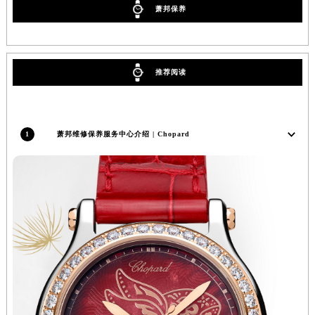
萧邦保养
新疆维吾尔自治区塔城市塔城地区闻琴路萧邦售后服务中心（需提前预约）
新疆维吾尔自治区铁门关市兴疆路萧邦售后服务中心（需提前预约）
新疆维吾尔自治区图木舒克市图木舒克市中兴街萧邦售后服务中心（需提前预约）
推荐阅读
新疆维吾尔自治区吐鲁番市高昌区文化中路文化中路萧邦售后服务中心（需提前预约）
新疆维吾尔自治区乌苏市乌鲁木齐北路萧邦售后服务中心（需提前预约）
新疆维吾尔自治区五家渠市长征西街萧邦售后服务中心（需提前预约）
新疆维吾尔自治区新星市东风路萧邦售后服务中心（需提前预约）
1
萧邦维修保养服务中心介绍 | Chopard
新疆维吾尔自治区伊宁市解放西路萧邦售后服务中心（需提前预约）
贵州省安顺市西秀区中华南路萧邦售后服务中心（需提前预约）
贵州省毕节市七星关区松山路萧邦售后服务中心（需提前预约）
贵州省六盘水市钟山区钟山大道萧邦售后服务中心（需提前预约）
贵州省黔东南苗族侗族自治州凯里市北京西路萧邦售后服务中心（需提前预约）
贵州省黔西南布依族苗族自治州兴义市大道与桔香路交汇处萧邦售后服务中心（需提前预约）
贵州省铜仁市碧江区民主路萧邦售后服务中心（需提前预约）
贵州省遵义市红花岗区共青大道与嵩山路交叉口萧邦售后服务中心（需提前预约）
四川省阿坝州市马尔康市团结街萧邦售后服务中心（需提前预约）