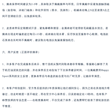
1、腕表保养时间建议为2-3年，具体取决于佩戴频率与环境。日常佩戴中应避免接触强磁
湖北省荆州市荆州区荆中路萧邦售后服务中心（需提前预约）
场（如音响、冰箱门磁条）和化学溶剂（香水、洗涤剂）。机械表在晚上9点至凌晨3点之
湖北省十堰市茅箭区人民北路萧邦售后服务中心（需提前预约）
间不宜调校日历，以免损坏轮系。
湖北省随州市曾都区青年路萧邦售后服务中心（需提前预约）
湖北省咸宁市咸安区长安大道萧邦售后服务中心（需提前预约）
2、皮质表带应定期擦拭汗渍，避免暴晒和潮湿；金属表链可使用软毛刷蘸温水清洁。若
湖北省襄阳市樊城区长虹路与人民路交叉口萧邦售后服务中心（需提前预约）
腕表出现走时偏差超过每日±15秒，或表镜出现水雾，应尽快送至服务中心检测。电池款
湖北省孝感市孝南区复兴大道萧邦售后服务中心（需提前预约）
石英表在长时间不佩戴时，建议取出电池以免漏液腐蚀机芯。
湖北省宜昌市西陵区夷陵大道与港窑路萧邦售后服务中心（需提前预约）
六、用户反馈（正面评价摘录）
湖南省常德市武陵区人民路萧邦售后服务中心（需提前预约）
湖南省郴州市北湖区国庆北路萧邦售后服务中心（需提前预约）
1、许多客户在完成服务后表示，整个流程从预约到取表都非常顺畅。客服耐心解答了关
湖南省衡阳市雁峰区解放路萧邦售后服务中心（需提前预约）
于机芯油泥状态的问题，并在保养后主动告知了下次保养建议时间。一位佩戴萧邦Happy
湖南省怀化市鹤城区迎丰中路萧邦售后服务中心（需提前预约）
Sport系列的女士反馈，更换表带后与表盘的贴合度与出厂时无异，让她非常满意。
湖南省娄底市娄星区长青街萧邦售后服务中心（需提前预约）
2、有客户特别提到，官方售后提供的2年质保期让他们感到安心，因为之前在其他地方维
湖南省邵阳市双清区东风路萧邦售后服务中心（需提前预约）
修过，但走时精度一直不稳定，而在官方中心保养后，日误差稳定在+3秒内。也有客户
湖南省湘潭市雨湖区莲城大道萧邦售后服务中心（需提前预约）
称赞技师的专业态度——在检查腕表时，不仅完成了保养，还免费帮忙校准了摆轮游丝的
湖南省益阳市赫山区桃花仑路萧邦售后服务中心（需提前预约）
平整度。
湖南省永州市冷水滩区永州大道与中兴路交叉口萧邦售后服务中心（需提前预约）