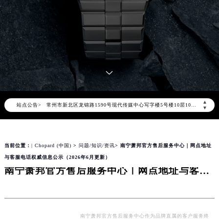
北京市朝阳区建国门外大街甲6号华熙国际中心写字楼D座11层1102室（北京总部）（需提前预约）
北京市东城区东长安街1号东方广场写字楼W3座6层602室（需提前预约）
天津市和平区赤峰道136号天津国际金融中心写字楼26层2603室（需提前预约）
上海市徐汇区虹桥路3号港汇中心写字楼2座37层3705室（需提前预约）
上海市黄浦区南京东路299号宏伊国际广场写字楼8层806室（需提前预约）
南京市秦淮区中山南路1号（新街口）南京中心写字楼22层C1-1室（需提前预约）
常州市新北区龙锦路1590号现代传媒中心写字楼5号楼10层1008室（需提前预约）
▲
站点公告>
徐州市鼓楼区淮海东路29号苏宁广场IFC国际金融中心写字楼35层3508室（需提前预约）
▼
扬州市邗江区国展路29号星耀天地写字楼1号楼18层1803室（需提前预约）
盐城市盐都区世纪大道5号盐城金融城写字楼1号楼16层1604室（需提前预约）
当前位置：
| Chopard (中国)
>
问题/知识/资讯
> 南宁萧邦官方售后服务中心｜网点地址
泰州市海陵区永定东路399号置地商务中心东塔写字楼（华润万象城）17层1706室（需提前预约）
与客服电话权威信息公示（2026年6月更新）
宁波市江北区大闸南路500号来福士广场办公楼20层2009室（需提前预约）
南宁萧邦官方售后服务中心｜网点地址与客服电话权威信息公示（2026年6月更新）
杭州市上城区钱江路1366号华润大厦写字楼A座5层503-5室（需提前预约）
金华市金东区东市南街777号金华万达广场写字楼4号楼22层2209室（需提前预约）
绍兴市越城区胜利东路379号世茂天际中心写字楼8层805室（需提前预约）
嘉兴市南湖区广益路705号嘉兴世界贸易中心写字楼A座13层1304室（需提前预约）
南宁萧邦官方售后服务中心作为品牌直属的客户服务终