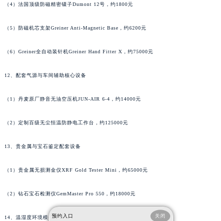
（4）法国顶级防磁精密镊子Dumont 12号，约1800元
广东省广州市天河区天河路230号万菱汇国际中心A塔7层704室萧邦售后服务中心（需提前预约）
广东省广州市越秀区环市东路371-375号世界贸易中心大厦南塔15层1507室萧邦售后服务中心（需提前预约）
（5）防磁机芯支架Greiner Anti-Magnetic Base，约6200元
广东省河源市源城区越王大道萧邦售后服务中心（需提前预约）
广东省惠州市惠城区江北文昌一路7号华贸大厦1座30层3005室萧邦售后服务中心（需提前预约）
（6）Greiner全自动装针机Greiner Hand Fitter X，约75000元
广东省江门市蓬江区广场西路萧邦售后服务中心（需提前预约）
12、配套气源与车间辅助核心设备
广东省揭阳市榕城进贤门步行街萧邦售后服务中心（需提前预约）
广东省茂名市电白区水东街道迎宾大道萧邦售后服务中心（需提前预约）
（1）丹麦原厂静音无油空压机JUN-AIR 6-4，约14000元
广东省梅州市梅江区金燕大道萧邦售后服务中心（需提前预约）
广东省清远市清城区湖西路萧邦售后服务中心（需提前预约）
（2）定制百级无尘恒温防静电工作台，约125000元
广东省汕头市龙湖区长平路萧邦售后服务中心（需提前预约）
13、贵金属与宝石鉴定配套设备
广东省汕尾市城区香洲街道园林社区翠园街萧邦售后服务中心（需提前预约）
广东省韶关市武江区芙蓉新区与老城中心交汇处萧邦售后服务中心（需提前预约）
（1）贵金属无损测金仪XRF Gold Tester Mini，约65000元
广东省深圳市罗湖区深南东路5001号华润大厦17层1701室萧邦售后服务中心（需提前预约）
广东省阳江市江城区东风一路萧邦售后服务中心（需提前预约）
（2）钻石宝石检测仪GemMaster Pro 550，约18000元
广东省云浮市云城区金山路萧邦售后服务中心（需提前预约）
预约入口
关闭
广东省湛江市赤坎区观海北路萧邦售后服务中心（需提前预约）
14、温湿度环境模拟测试设备