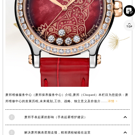
四川省巴中市巴州区江北大道萧邦售后服务中心（需提前预约）

四川省成都市锦江区人民东路6号SAC东原中心24层2406B室萧邦售后服务中心（需提前预约）
四川省达州市通川区中心广场、老车坝萧邦售后服务中心（需提前预约）

四川省德阳市旌阳区长江西路、南街萧邦售后服务中心（需提前预约）
四川省甘孜州市康定市情歌广场、箭炉街萧邦售后服务中心（需提前预约）
四川省广安市广安区建安南路萧邦售后服务中心（需提前预约）
四川省广元市利州区老城南北街、东大街萧邦售后服务中心（需提前预约）
四川省乐山市市中区嘉定中路萧邦售后服务中心（需提前预约）
四川省凉山州市西昌市大巷口下街萧邦售后服务中心（需提前预约）
四川省泸州市江阳区治平路萧邦售后服务中心（需提前预约）
四川省眉山市东坡区三苏路萧邦售后服务中心（需提前预约）
萧邦维修服务中心（萧邦保养服务中心）介绍,萧邦（Chopard）本栏目为您提供：萧
四川省绵阳市涪城区翠花街萧邦售后服务中心（需提前预约）
邦维修中心的发展历程,未来规划,工坊、战略、独立意义及价值介......
详情 >
四川省南充市高坪区江东大道萧邦售后服务中心（需提前预约）
四川省内江市东兴区汉安大道萧邦售后服务中心（需提前预约）
2
萧邦手表起雾的影响（手表起雾维护建议）
四川省攀枝花市东区三线大道北段萧邦售后服务中心（需提前预约）
四川省遂宁市船山区香林南路萧邦售后服务中心（需提前预约）
3
解决萧邦腕表星期走慢，精准调校秘籍在这里