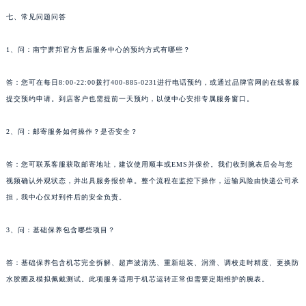
湖南省岳阳市岳阳楼区东茅岭路萧邦售后服务中心（需提前预约）
七、常见问题问答
湖南省张家界市永定区解放路萧邦售后服务中心（需提前预约）
1、问：南宁萧邦官方售后服务中心的预约方式有哪些？
湖南省长沙市芙蓉区建湘路393号世茂环球金融中心写字楼10层1013室萧邦售后服务中心（需提前预约）
湖南省株洲市芦淞区建设南路萧邦售后服务中心（需提前预约）
答：您可在每日8:00-22:00拨打400-885-0231进行电话预约，或通过品牌官网的在线客服
甘肃省白银市白银区北京路萧邦售后服务中心（需提前预约）
提交预约申请。到店客户也需提前一天预约，以便中心安排专属服务窗口。
甘肃省定西市安定区解放路萧邦售后服务中心（需提前预约）
甘肃省敦煌市沙州镇阳关中路萧邦售后服务中心（需提前预约）
2、问：邮寄服务如何操作？是否安全？
甘肃省合作市人民街萧邦售后服务中心（需提前预约）
答：您可联系客服获取邮寄地址，建议使用顺丰或EMS并保价。我们收到腕表后会与您
甘肃省嘉峪关市雄关区新华中路萧邦售后服务中心（需提前预约）
视频确认外观状态，并出具服务报价单。整个流程在监控下操作，运输风险由快递公司承
甘肃省金昌市金川区北京路萧邦售后服务中心（需提前预约）
担，我中心仅对到件后的安全负责。
甘肃省酒泉市肃州区西大街萧邦售后服务中心（需提前预约）
甘肃省临夏市城南街道团结路萧邦售后服务中心（需提前预约）
3、问：基础保养包含哪些项目？
甘肃省陇南市武都区人民路萧邦售后服务中心（需提前预约）
甘肃省平凉市崆峒区西大街萧邦售后服务中心（需提前预约）
答：基础保养包含机芯完全拆解、超声波清洗、重新组装、润滑、调校走时精度、更换防
水胶圈及模拟佩戴测试。此项服务适用于机芯运转正常但需要定期维护的腕表。
甘肃省庆阳市西峰区南大街萧邦售后服务中心（需提前预约）
甘肃省天水市秦州区民主路萧邦售后服务中心（需提前预约）