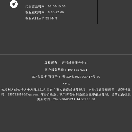

福建省泉州市丰泽区宝洲路729号浦西万达中心写字楼A座7楼709室萧邦售后服务中心（需提前预约）
门店营业时间：09:00-19:30
客服在线时间：8:00-22:00
山东省青岛市南区山东路6号华润大厦B座22层04室萧邦售后服务中心（需提前预约）
客服及门店节假日不休
山东省烟台市芝罘区胜利路139号万达金融中心A座907室萧邦售后服务中心（需提前预约）
吉林省长春市朝阳区西安大路727号中银大厦A座(旺进大厦)18层09室萧邦售后服务中心（需提前预约）
贵州省贵阳市南明区都司高架桥路33号亨特国际金融中心14楼14D萧邦售后服务中心（需提前预约）
云南省昆明市盘龙区北京路928号同德昆明广场写字楼10层06室萧邦售后服务中心（需提前预约）
河北省石家庄市长安区中山东路39号勒泰中心写字楼B座13层07室萧邦售后服务中心（需提前预约）
版权所有：
萧邦维修服务中心
陕西省西安市碑林区南关正街88号华侨城长安国际中心E座6楼10室萧邦售后服务中心（需提前预约）
客户服务热线：
400-885-0231
海南省海口市龙华区金贸东路5号海口华润大厦B座17层1707室萧邦售后服务中心（需提前预约）
ICP备案/许可证号： 晋ICP备2025065417号-26
河北省唐山市路南区新华东道100号万达广场写字楼A座10层1002室萧邦售后服务中心（需提前预约）
XML
台州市椒江区东海大道1800号腾达中心东1幢20楼2002室萧邦售后服务中心（需提前预约）
如权利人或知情人士发现本站内容存在事实错误或涉及版权、名誉权等侵权问题，请通过邮
箱：2557628530@qq.com 与我们联系，我们将在收到通知后立即依法处理。当前页面信息
呼和浩特市玉泉区大学西街70号华润万象城写字楼（鄂尔多斯大厦）23层2326室萧邦售后服务中心（需提前预约）
更新时间：2026-08-09T14:44:52+00:00
兰州市七里河区西津西路16号兰州中心写字楼21层2102室萧邦售后服务中心（需提前预约）
重庆市解放碑渝中区民权路28号英利国际金融中心写字楼20层01室萧邦售后服务中心（需提前预约）
节假日正常营业！