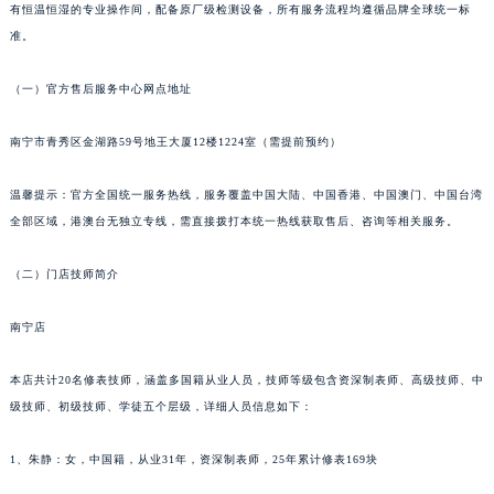
有恒温恒湿的专业操作间，配备原厂级检测设备，所有服务流程均遵循品牌全球统一标
昆明市盘龙区北京路928号同德昆明广场写字楼10层06室（需提前预约）
准。
石家庄市长安区中山东路39号勒泰中心写字楼B座13层07室（需提前预约）
西安市碑林区南关正街88号华侨城长安国际中心E座6楼10室（需提前预约）
（一）官方售后服务中心网点地址
海口市龙华区金贸东路5号海口华润大厦B座17层1707室（需提前预约）
南宁市青秀区金湖路59号地王大厦12楼1224室（需提前预约）
唐山市路南区新华东道100号万达广场写字楼A座10层1002室（需提前预约）
台州市椒江区东海大道1800号腾达中心东1幢20楼2002室（需提前预约）
温馨提示：官方全国统一服务热线，服务覆盖中国大陆、中国香港、中国澳门、中国台湾
内蒙古自治区呼和浩特市玉泉区大学西街70号华润万象城写字楼（鄂尔多斯大厦）23层2326室（需提前预约）
全部区域，港澳台无独立专线，需直接拨打本统一热线获取售后、咨询等相关服务。
甘肃省兰州市七里河区西津西路16号兰州中心写字楼21层2102室（需提前预约）
重庆市解放碑渝中区民权路28号英利国际金融中心写字楼20层01室（需提前预约）
（二）门店技师简介
黑龙江省大庆市萨尔图区会战大街萧邦售后服务中心（需提前预约）
南宁店
黑龙江省鹤岗市向阳区红军路萧邦售后服务中心（需提前预约）
黑龙江省黑河市爱辉区中央街萧邦售后服务中心（需提前预约）
本店共计20名修表技师，涵盖多国籍从业人员，技师等级包含资深制表师、高级技师、中
黑龙江省鸡西市鸡冠区红军路萧邦售后服务中心（需提前预约）
级技师、初级技师、学徒五个层级，详细人员信息如下：
黑龙江省佳木斯市向阳区长安路萧邦售后服务中心（需提前预约）
黑龙江省牡丹江市东安区太平路萧邦售后服务中心（需提前预约）
1、朱静：女，中国籍，从业31年，资深制表师，25年累计修表169块
黑龙江省七台河市桃山区大同街萧邦售后服务中心（需提前预约）