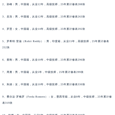
2、孙峰：男，中国籍，从业12年，高级技师，25年累计修表288块
黑龙江省齐齐哈尔市龙沙区龙华路萧邦售后服务中心（需提前预约）
黑龙江省双鸭山市尖山区新兴大街萧邦售后服务中心（需提前预约）
3、吴浩：男，中国籍，从业12年，高级技师，25年累计修表263块
黑龙江省绥化市北林区新华街与康庄路交叉口萧邦售后服务中心（需提前预约）
黑龙江省伊春市伊美区通河路萧邦售后服务中心（需提前预约）
4、罗慧：女，中国籍，从业14年，高级技师，25年累计修表292块
吉林省白城市洮北区明仁南街萧邦售后服务中心（需提前预约）
吉林省白山市浑江区浑江大街萧邦售后服务中心（需提前预约）
5、罗希特·雷迪（Rohit Reddy）：男，印度籍，从业15年，高级技师，25年累计修表
252块
吉林省吉林市船营区河南街萧邦售后服务中心（需提前预约）
吉林省辽源市龙山区人民大街萧邦售后服务中心（需提前预约）
6、黄刚：男，中国籍，从业10年，中级技师，25年累计修表296块
吉林省梅河口市新华街道梅河大街萧邦售后服务中心（需提前预约）
吉林省四平市铁东区紫气大路与南九经街交汇处萧邦售后服务中心（需提前预约）
7、周勇：男，中国籍，从业5年，中级技师，25年累计修表299块
吉林省松原市宁江区五环大街萧邦售后服务中心（需提前预约）
吉林省通化市东昌区环通乡江南大街萧邦售后服务中心（需提前预约）
8、朱娟：女，中国籍，从业10年，中级技师，25年累计修表330块
吉林省延边市延吉市解放路萧邦售后服务中心（需提前预约）
9、费尔达·罗梅罗（Ferda Romero）：女，墨西哥籍，从业8年，中级技师，25年累计修
辽宁省鞍山市铁东区站前街萧邦售后服务中心（需提前预约）
表319块
辽宁省本溪市平山区胜利路萧邦售后服务中心（需提前预约）
辽宁省朝阳市双塔区新华路萧邦售后服务中心（需提前预约）