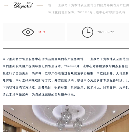
端，一直致力于为本地及全国范围内的萧邦腕表用户提供
南昌市红谷滩新区红谷中大道998号绿地双子塔（中央广场）A1座办公楼14层07室（需提前预约）
标准化的售后保障。2026年6月，该中心对客服热线与网
济南市历下区经十路11111号华润中心写字楼（万象城）15层1508室（需提前预约）
点服务信息进行了全面更新，确保每一位客户都能通过合
广州市天河区天河路230号万菱汇国际中心写字楼A塔7层704室（需提前预约）
规…

广州市越秀区环市东路371-375号世界贸易中心大厦南塔写字楼15层07室（需提前预约）
33 次
2026-06-22
深圳市罗湖区深南东路5001号华润大厦写字楼17层1701室（需提前预约）
惠州市惠城区江北文昌一路7号华贸大厦写字楼1座30层05室（需提前预约）
厦门市思明区湖滨东路95号华润大厦写字楼B座11层1104室（需提前预约）
南宁萧邦官方售后服务中心作为品牌直属的客户服务终端，一直致力于为本地及全国范围
福州市鼓楼区五四路128-1号恒力城写字楼15层03室（需提前预约）
内的萧邦腕表用户提供标准化的售后保障。2026年6月，该中心对客服热线与网点服务信
成都市锦江区人民东路6号SAC东原中心写字楼24层2406B室（需提前预约）
息进行了全面更新，确保每一位客户都能通过合规渠道获得精准、高效的服务。无论您身
重庆市江北区观音桥步行街2号融恒时代广场写字楼9层902室（需提前预约）
处何地，均可选择到店或邮寄方式，并需提前预约，以便中心为您安排专属服务时段。以
下内容将围绕官方渠道、服务项目、收费标准、质保政策、技术环境、日常养护、用户反
长沙市芙蓉区定王台街道建湘路393号世茂环球金融中心写字楼（芙蓉广场）10层13室（需提前预约）
馈及常见问题展开，为您呈现完整的售后服务体系。
郑州市二七区铭功路10号华润大厦写字楼29层2905室（需提前预约）
太原市迎泽区解放路15号亨得利名表服务中心（品牌授权店）3层整层（需提前预约）
沈阳市沈河区中街路137号亨得利名表服务中心（品牌授权店）1层整层（需提前预约）
沈阳市沈河区中街路83号亨得利名表服务中心（品牌授权店）1层整层（需提前预约）
乌鲁木齐市天山区红山路26号时代广场（CCMALL）C座17层17-B（需提前预约）