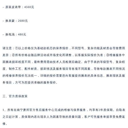
海南省琼海市嘉积镇东风路萧邦售后服务中心（需提前预约）
– 原装皮表带：4560元
海南省三沙市西沙区西沙群岛永兴岛北京路萧邦售后服务中心（需提前预约）
– 换表蒙：2680元
海南省三亚市吉阳区迎宾路萧邦售后服务中心（需提前预约）
海南省万宁市万城镇解放路萧邦售后服务中心（需提前预约）
– 换电池：480元
海南省文昌市文城镇教育东路萧邦售后服务中心（需提前预约）
海南省五指山市通什镇三月三大道萧邦售后服务中心（需提前预约）
请注意：①以上价格仅为基础款机芯的保养报价，不同型号、复杂功能及材质会导致费用
香港特别行政区尖沙咀区油尖旺区广东道萧邦售后服务中心（需提前预约）
差异；②所有价格会随品牌活动或市场变化而调整，以客服实际报价为准；③维修服务中
香港特别行政区金钟区中西区金钟道萧邦售后服务中心（需提前预约）
因腕表损坏程度不同，最终费用需由技术人员检测后确定。由于手表的等级型号、复杂程
度、制作工艺、配件材质、损坏情况及服务项目等各项不同因素，导致每款腕表不同情况
香港特别行政区九龙区油尖旺区弥敦道萧邦售后服务中心（需提前预约）
的维修保养报价无法统一，详细的报价需要您向客服提供腕表的具体信息、腕表现状及服
香港特别行政区铜锣湾区湾仔区轩尼诗道萧邦售后服务中心（需提前预约）
务项目，方可为您提供准确的服务报价。
河南省安阳市文峰区解放大道萧邦售后服务中心（需提前预约）
河南省鹤壁市淇滨区九州路萧邦售后服务中心（需提前预约）
三、官方质保政策
河南省济源市沁园街道济水大道萧邦售后服务中心（需提前预约）
河南省焦作市解放区解放路萧邦售后服务中心（需提前预约）
1、所有在南宁萧邦官方售后服务中心完成的维修与保养服务，均享有2年质保期。自取表
之日起计算，质保期内若出现非人为因素导致的质量问题，客户可凭服务单据享受免费返
河南省开封市鼓楼区中山路萧邦售后服务中心（需提前预约）
修。
河南省洛阳市西工区中州中路与解放路交叉口萧邦售后服务中心（需提前预约）