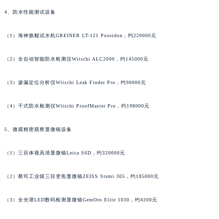
安徽省宿州市埇桥区人民中路萧邦售后服务中心（需提前预约）
4、防水性能测试设备
安徽省铜陵市铜官区石城大道萧邦售后服务中心（需提前预约）
（1）海神旗舰试水机GREINER LT-121 Poseidon，约220000元
安徽省芜湖市镜湖区中山路步行街萧邦售后服务中心（需提前预约）
安徽省宣城市宣州区叠嶂西路萧邦售后服务中心（需提前预约）
（2）全自动智能防水检测仪Witschi ALC2000，约145000元
福建省龙岩市新罗区九一南路萧邦售后服务中心（需提前预约）
福建省南平市建阳区人民西路萧邦售后服务中心（需提前预约）
（3）渗漏定位分析仪Witschi Leak Finder Pro，约90000元
福建省宁德市蕉城区天湖东路萧邦售后服务中心（需提前预约）
福建省莆田市城厢区霞林街道荔华东大道萧邦售后服务中心（需提前预约）
（4）干式防水检测仪Witschi ProofMaster Pro，约198000元
福建省三明市三元区东乾二路萧邦售后服务中心（需提前预约）
5、微观精密观察显微镜设备
福建省漳州市龙文区步港路萧邦售后服务中心（需提前预约）
江苏省常州市新北区龙锦路1590号现代传媒中心5号楼10层1008室萧邦售后服务中心（需提前预约）
（1）三目体视高清显微镜Leica S6D，约320000元
江苏省淮安市清江浦区淮海北路萧邦售后服务中心（需提前预约）
江苏省连云港市海州区通灌北路萧邦售后服务中心（需提前预约）
（2）蔡司工业级三目变焦显微镜ZEISS Stemi 305，约185000元
江苏省南京市秦淮区中山南路1号南京中心22层22-C1-C3室萧邦售后服务中心（需提前预约）
（3）全光谱LED数码检测显微镜GemOro Elite 1030，约4200元
江苏省宿迁市宿城区西湖路萧邦售后服务中心（需提前预约）
江苏省泰州市海陵区永定东路399号置地商务中心东塔（华润万象城）17层1706室萧邦售后服务中心（需提前预约）