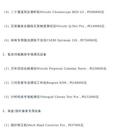
山西省阳泉市郊区平阳东街与新城大道交叉口萧邦售后服务中心（需提前预约）
（4）二十通道同步测时机Witschi Chronoscope M20 G3，约380000元
山西省运城市盐湖区河东街萧邦售后服务中心（需提前预约）
山西省长治市潞州区英雄中路萧邦售后服务中心（需提前预约）
（5）石英腕表全频段石英精度测试仪Witschi Q-Test Pro，约140000元
山西省太原市迎泽区迎泽街道解放路15号亨得利名表维修授权店3楼萧邦售后服务中心（需提前预约）
天津市和平区赤峰道136号天津国际金融中心26层2603室萧邦售后服务中心（需提前预约）
（6）钟表专用激光摆轮干涉仪CSEM Optimum 150，约750000元
安徽省安庆市迎江区人民路萧邦售后服务中心（需提前预约）
2、复杂功能腕表专项调试设备
安徽省蚌埠市蚌山区淮河路萧邦售后服务中心（需提前预约）
安徽省亳州市谯城区魏武大道萧邦售后服务中心（需提前预约）
（1）万年历综合检测仪Witschi Perpetual Calendar Tester，约238000元
安徽省池州市贵池区长江路萧邦售后服务中心（需提前预约）
安徽省滁州市琅琊区南谯北路萧邦售后服务中心（需提前预约）
（2）三问音簧专业调试工作站Bergeon 8200，约186000元
安徽省阜阳市颍州区颍州北路萧邦售后服务中心（需提前预约）
安徽省淮北市相山区淮海路萧邦售后服务中心（需提前预约）
（3）计时码表专项检测仪Vibrograf Chrono Test Pro，约152000元
安徽省淮南市田家庵区国庆中路萧邦售后服务中心（需提前预约）
3、表盘/指针修复专用设备
安徽省黄山市屯溪区黄山西路萧邦售后服务中心（需提前预约）
安徽省六安市金安区解放中路萧邦售后服务中心（需提前预约）
（1）指针矫正机Watch Hand Corrector Pro，约37000元
安徽省马鞍山市雨山区湖南西路萧邦售后服务中心（需提前预约）