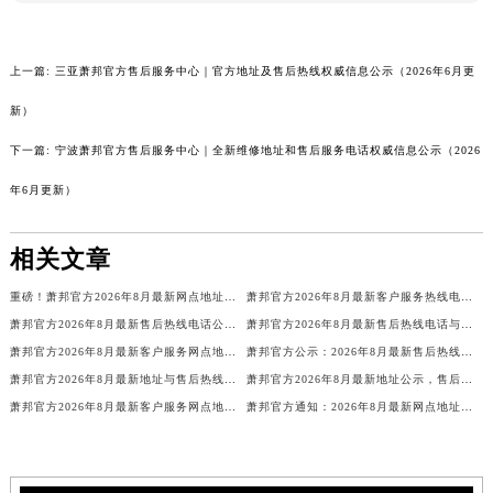
新疆维吾尔自治区昌吉市延安北路萧邦售后服务中心（需提前预约）
新疆维吾尔自治区阜康市博峰路萧邦售后服务中心（需提前预约）
上一篇:
三亚萧邦官方售后服务中心｜官方地址及售后热线权威信息公示（2026年6月更
新疆维吾尔自治区哈密市伊州区建国北路萧邦售后服务中心（需提前预约）
新）
新疆维吾尔自治区和田市和田市北京西路萧邦售后服务中心（需提前预约）
新疆维吾尔自治区胡杨河市胡杨河市胡杨路萧邦售后服务中心（需提前预约）
下一篇:
宁波萧邦官方售后服务中心｜全新维修地址和售后服务电话权威信息公示（2026
新疆维吾尔自治区霍尔果斯市亚欧北路萧邦售后服务中心（需提前预约）
年6月更新）
新疆维吾尔自治区喀什市解放北路萧邦售后服务中心（需提前预约）
新疆维吾尔自治区可克达拉市幸福路萧邦售后服务中心（需提前预约）
相关文章
新疆维吾尔自治区克拉玛依市克拉玛依区友谊路萧邦售后服务中心（需提前预约）
重磅！萧邦官方2026年8月最新网点地址与售后热线公告，服务客户更贴心
萧邦官方2026年8月最新客户服务热线电话及网点地址，售后保障更权威
新疆维吾尔自治区库车市库车市文化东路萧邦售后服务中心（需提前预约）
萧邦官方2026年8月最新售后热线电话公告，网点地址服务客户更贴心
萧邦官方2026年8月最新售后热线电话与网点地址公示，服务客户更高效
新疆维吾尔自治区库尔勒市库尔勒市人民东路萧邦售后服务中心（需提前预约）
萧邦官方2026年8月最新客户服务网点地址公示，售后热线电话更权威可靠
萧邦官方公示：2026年8月最新售后热线电话与网点地址，客户服务更专业
新疆维吾尔自治区奎屯市团结西街萧邦售后服务中心（需提前预约）
萧邦官方2026年8月最新地址与售后热线电话公告，客户服务网点更透明
萧邦官方2026年8月最新地址公示，售后热线电话与客户服务网点更清晰
新疆维吾尔自治区昆玉市昆泉街萧邦售后服务中心（需提前预约）
萧邦官方2026年8月最新客户服务网点地址，售后热线电话服务更专业高效
萧邦官方通知：2026年8月最新网点地址与售后热线电话，客户服务更专业
新疆维吾尔自治区沙湾市三道河子镇世纪大道南路萧邦售后服务中心（需提前预约）
新疆维吾尔自治区石河子市北二路萧邦售后服务中心（需提前预约）
新疆维吾尔自治区双河市光明路萧邦售后服务中心（需提前预约）