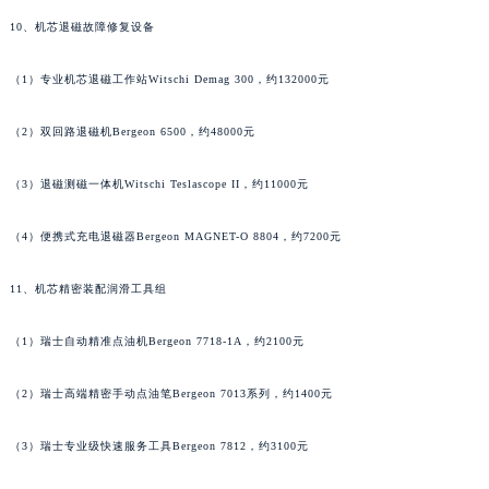
浙江省金华市金东区东市南街777号金华万达广场4号楼22楼2209室萧邦售后服务中心（需提前预约）
10、机芯退磁故障修复设备
浙江省丽水市莲都区解放街萧邦售后服务中心（需提前预约）
（1）专业机芯退磁工作站Witschi Demag 300，约132000元
浙江省宁波市江北区大闸南路500号来福士广场办公楼20层2009室萧邦售后服务中心（需提前预约）
浙江省衢州市柯城区上街萧邦售后服务中心（需提前预约）
（2）双回路退磁机Bergeon 6500，约48000元
浙江省绍兴市越城区胜利东路379号世茂天际中心写字楼8层805室萧邦售后服务中心（需提前预约）
浙江省舟山市定海区解放东路萧邦售后服务中心（需提前预约）
（3）退磁测磁一体机Witschi Teslascope II，约11000元
澳门特别行政区大堂区议事亭前地（新马路）萧邦售后服务中心（需提前预约）
澳门特别行政区风顺堂区南湾大马路萧邦售后服务中心（需提前预约）
（4）便携式充电退磁器Bergeon MAGNET-O 8804，约7200元
澳门特别行政区花地玛堂区关闸广场萧邦售后服务中心（需提前预约）
11、机芯精密装配润滑工具组
澳门特别行政区花王堂区大三巴商圈萧邦售后服务中心（需提前预约）
澳门特别行政区嘉模堂区官也街萧邦售后服务中心（需提前预约）
（1）瑞士自动精准点油机Bergeon 7718-1A，约2100元
澳门省路氹城市金光大道萧邦售后服务中心（需提前预约）
澳门特别行政区望德堂区塔石广场萧邦售后服务中心（需提前预约）
（2）瑞士高端精密手动点油笔Bergeon 7013系列，约1400元
福建省福州市鼓楼区五四路128-1号恒力城写字楼15层03室萧邦售后服务中心（需提前预约）
（3）瑞士专业级快速服务工具Bergeon 7812，约3100元
福建省厦门市思明区湖滨东路95号万象城华润大厦B座11层1104室萧邦售后服务中心（需提前预约）
广东省潮州市潮安区新风路与潮汕路交汇处萧邦售后服务中心（需提前预约）