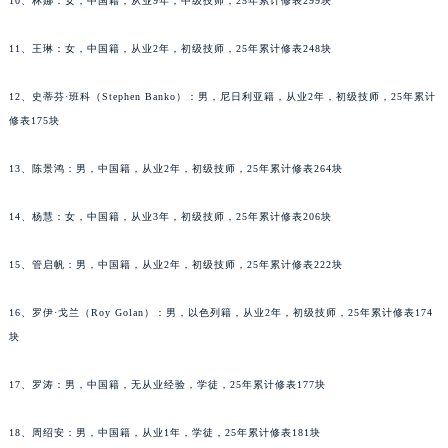
10、林娜：女，中国籍，从业9年，中级技师，25年累计修表299块
辽宁省丹东市振兴区七经街萧邦售后服务中心（需提前预约）
辽宁省抚顺市新抚区东一路萧邦售后服务中心（需提前预约）
11、王琳：女，中国籍，从业2年，初级技师，25年累计修表248块
辽宁省阜新市海州区解放大街萧邦售后服务中心（需提前预约）
12、史蒂芬·班科（Stephen Banko）：男，尼日利亚籍，从业2年，初级技师，25年累计
辽宁省葫芦岛市连山区中央路萧邦售后服务中心（需提前预约）
修表175块
辽宁省锦州市古塔区中央大街萧邦售后服务中心（需提前预约）
辽宁省辽阳市白塔区新运大街萧邦售后服务中心（需提前预约）
13、陈景鸿：男，中国籍，从业2年，初级技师，25年累计修表264块
辽宁省盘锦市兴隆台区石油大街萧邦售后服务中心（需提前预约）
辽宁省铁岭市银州区南马路萧邦售后服务中心（需提前预约）
14、杨慧：女，中国籍，从业3年，初级技师，25年累计修表206块
辽宁省营口市站前区市府路与渤海大街交叉口萧邦售后服务中心（需提前预约）
15、管启帆：男，中国籍，从业2年，初级技师，25年累计修表222块
辽宁省沈阳市沈河区中街路137号亨得利名表维修授权店1楼萧邦售后服务中心（需提前预约）
辽宁省沈阳市沈河区中街路83号亨得利名表维修授权店1楼萧邦售后服务中心（需提前预约）
16、罗伊·戈兰（Roy Golan）：男，以色列籍，从业2年，初级技师，25年累计修表174
北京市朝阳区建国门外大街甲6号华熙国际中心D座11层1102室萧邦售后服务中心（北京总部）（需提前预约）
块
北京市东城区东长安街1号王府井东方广场W3座6层602室萧邦售后服务中心（需提前预约）
河北省保定市竞秀区朝阳北大街北国先天下萧邦售后服务中心（需提前预约）
17、罗涛：男，中国籍，无从业经验，学徒，25年累计修表177块
内蒙古自治区阿拉善盟市左旗土尔扈特大街萧邦售后服务中心（需提前预约）
18、周绍安：男，中国籍，从业1年，学徒，25年累计修表181块
内蒙古自治区巴彦淖尔市临河区新华街萧邦售后服务中心（需提前预约）