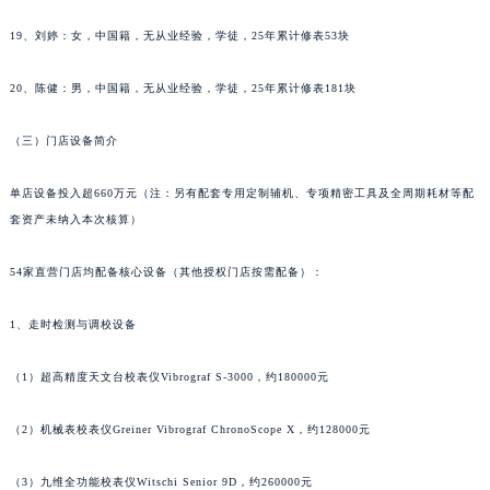
内蒙古自治区包头市青山区幸福路甲3号王府井百货名表维修萧邦售后服务中心（需提前预约）
19、刘婷：女，中国籍，无从业经验，学徒，25年累计修表53块
内蒙古自治区赤峰市红山区哈达街萧邦售后服务中心（需提前预约）
内蒙古自治区鄂尔多斯市东胜区伊金霍洛街萧邦售后服务中心（需提前预约）
20、陈健：男，中国籍，无从业经验，学徒，25年累计修表181块
内蒙古自治区呼伦贝尔市海拉尔区中央街萧邦售后服务中心（需提前预约）
（三）门店设备简介
内蒙古自治区通辽市科尔沁区明仁大街萧邦售后服务中心（需提前预约）
内蒙古自治区乌海市海勃湾区人民南路萧邦售后服务中心（需提前预约）
单店设备投入超660万元（注：另有配套专用定制辅机、专项精密工具及全周期耗材等配
内蒙古自治区乌兰察布市集宁区恩和大街萧邦售后服务中心（需提前预约）
套资产未纳入本次核算）
内蒙古自治区锡林郭勒盟市锡林浩特市光明街与额尔敦路交叉口萧邦售后服务中心（需提前预约）
内蒙古自治区兴安盟市乌兰浩特市兴安大街萧邦售后服务中心（需提前预约）
54家直营门店均配备核心设备（其他授权门店按需配备）：
山西省大同市平城区迎宾街萧邦售后服务中心（需提前预约）
1、走时检测与调校设备
山西省晋城市城区黄华街萧邦售后服务中心（需提前预约）
山西省晋中市榆次区顺城街萧邦售后服务中心（需提前预约）
（1）超高精度天文台校表仪Vibrograf S-3000，约180000元
山西省临汾市尧都区解放路萧邦售后服务中心（需提前预约）
山西省吕梁市离石区永宁中路与建设街交叉口萧邦售后服务中心（需提前预约）
（2）机械表校表仪Greiner Vibrograf ChronoScope X，约128000元
山西省朔州市朔城区怡西路与鄯阳西街交汇处萧邦售后服务中心（需提前预约）
山西省忻州市忻府区和平东街与七一南路交叉口萧邦售后服务中心（需提前预约）
（3）九维全功能校表仪Witschi Senior 9D，约260000元