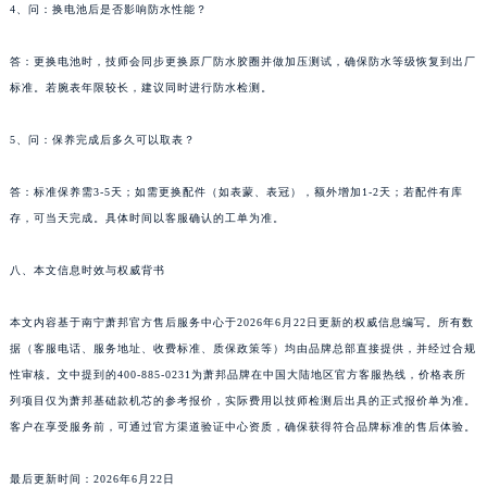
4、问：换电池后是否影响防水性能？
甘肃省武威市凉州区迎宾路萧邦售后服务中心（需提前预约）
甘肃省张掖市甘州区民乐北路萧邦售后服务中心（需提前预约）
答：更换电池时，技师会同步更换原厂防水胶圈并做加压测试，确保防水等级恢复到出厂
宁夏回族自治区固原市原州区文化街萧邦售后服务中心（需提前预约）
标准。若腕表年限较长，建议同时进行防水检测。
宁夏回族自治区石嘴山市大武口区贺兰山路萧邦售后服务中心（需提前预约）
5、问：保养完成后多久可以取表？
宁夏回族自治区吴忠市利通区开元大道萧邦售后服务中心（需提前预约）
宁夏回族自治区银川市兴庆区新华东路97号新百中心C馆一层C1-18号商铺萧邦售后服务中心（需提前预约）
答：标准保养需3-5天；如需更换配件（如表蒙、表冠），额外增加1-2天；若配件有库
宁夏回族自治区中卫市沙坡头区鼓楼东街萧邦售后服务中心（需提前预约）
存，可当天完成。具体时间以客服确认的工单为准。
青海省果洛藏族自治州玛沁县团结路萧邦售后服务中心（需提前预约）
青海省海北藏族自治州海晏县将军路萧邦售后服务中心（需提前预约）
八、本文信息时效与权威背书
青海省海东市乐都区滨河路萧邦售后服务中心（需提前预约）
本文内容基于南宁萧邦官方售后服务中心于2026年6月22日更新的权威信息编写。所有数
青海省海南藏族自治州共和县青海湖大街萧邦售后服务中心（需提前预约）
据（客服电话、服务地址、收费标准、质保政策等）均由品牌总部直接提供，并经过合规
青海省海西蒙古族藏族自治州德令哈市柴达木路萧邦售后服务中心（需提前预约）
性审核。文中提到的400-885-0231为萧邦品牌在中国大陆地区官方客服热线，价格表所
青海省黄南藏族自治州同仁市德合隆路萧邦售后服务中心（需提前预约）
列项目仅为萧邦基础款机芯的参考报价，实际费用以技师检测后出具的正式报价单为准。
青海省西宁市城西区海湖新区西关大道萧邦售后服务中心（需提前预约）
客户在享受服务前，可通过官方渠道验证中心资质，确保获得符合品牌标准的售后体验。
青海省玉树藏族自治州结古镇胜利路萧邦售后服务中心（需提前预约）
陕西省安康市汉滨区金州路萧邦售后服务中心（需提前预约）
最后更新时间：2026年6月22日