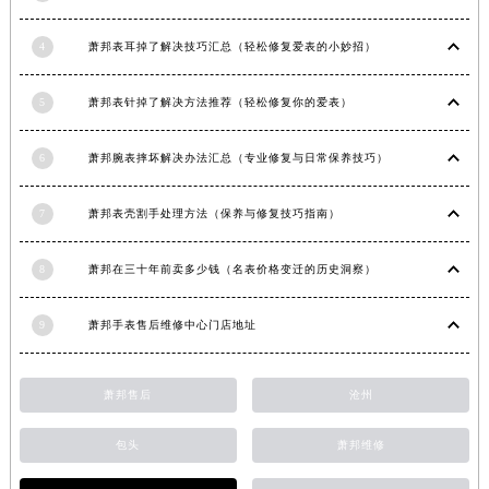
四川省雅安市雨城区熊猫大道萧邦售后服务中心（需提前预约）
4
萧邦表耳掉了解决技巧汇总（轻松修复爱表的小妙招）
四川省宜宾市翠屏区长翠路萧邦售后服务中心（需提前预约）
四川省资阳市雁江区滨江大道一段与和平南路萧邦售后服务中心（需提前预约）
5
萧邦表针掉了解决方法推荐（轻松修复你的爱表）
四川省自贡市自流井区华商北路萧邦售后服务中心（需提前预约）
西藏自治区阿里地区噶尔县北京西路萧邦售后服务中心（需提前预约）
6
萧邦腕表摔坏解决办法汇总（专业修复与日常保养技巧）
西藏自治区昌都市卡若区昌都西路萧邦售后服务中心（需提前预约）
西藏自治区拉萨市城关区北京中路萧邦售后服务中心（需提前预约）
7
萧邦表壳割手处理方法（保养与修复技巧指南）
西藏自治区林芝市巴宜区广东路萧邦售后服务中心（需提前预约）
西藏自治区那曲市色尼区浙江西路萧邦售后服务中心（需提前预约）
8
萧邦在三十年前卖多少钱（名表价格变迁的历史洞察）
西藏自治区日喀则市桑珠孜区上海中路萧邦售后服务中心（需提前预约）
9
萧邦手表售后维修中心门店地址
西藏自治区山南市乃东区湖北大道萧邦售后服务中心（需提前预约）
云南省保山市隆阳区正阳路萧邦售后服务中心（需提前预约）
云南省楚雄彝族自治州楚雄市鹿城南路萧邦售后服务中心（需提前预约）
萧邦售后
沧州
云南省大理白族自治州大理市建设路萧邦售后服务中心（需提前预约）
包头
萧邦维修
云南省德宏傣族景颇族自治州芒市团结大街萧邦售后服务中心（需提前预约）
云南省迪庆藏族自治州香格里拉市长征大道萧邦售后服务中心（需提前预约）