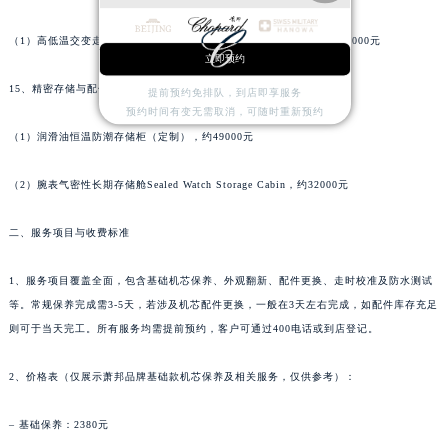
广东省肇庆市端州区信安大道与砚都大道交汇处萧邦售后服务中心（需提前预约）
（1）高低温交变走时试验箱（定制钟表专用恒温恒湿试验舱），约276000元
广西壮族自治区百色市右江区中山二路萧邦售后服务中心（需提前预约）
立即预约
广西壮族自治区北海市海城区北京路萧邦售后服务中心（需提前预约）
15、精密存储与配件恒温防潮柜
提前预约免排队，到店即享服务
广西壮族自治区崇左市江州区石景林街道友谊大道与丽川路交汇处萧邦售后服务中心（需提前预约）
预约时间有变无需取消，可随时重新预约
广西壮族自治区防城港市港口区金花茶大道萧邦售后服务中心（需提前预约）
（1）润滑油恒温防潮存储柜（定制），约49000元
广西壮族自治区贵港市港北区港城街道布山大道与仙衣路交叉口萧邦售后服务中心（需提前预约）
（2）腕表气密性长期存储舱Sealed Watch Storage Cabin，约32000元
广西壮族自治区桂林市秀峰区红岭路萧邦售后服务中心（需提前预约）
广西壮族自治区河池市金城江区金城江街道朝阳路萧邦售后服务中心（需提前预约）
二、服务项目与收费标准
广西壮族自治区贺州市八步区城东街道灵峰南路萧邦售后服务中心（需提前预约）
广西壮族自治区来宾市兴宾区桂中大道萧邦售后服务中心（需提前预约）
1、服务项目覆盖全面，包含基础机芯保养、外观翻新、配件更换、走时校准及防水测试
广西壮族自治区柳州市城中区中山中路萧邦售后服务中心（需提前预约）
等。常规保养完成需3-5天，若涉及机芯配件更换，一般在3天左右完成，如配件库存充足
广西壮族自治区钦州市钦南区金海湾东大街萧邦售后服务中心（需提前预约）
则可于当天完工。所有服务均需提前预约，客户可通过400电话或到店登记。
广西壮族自治区梧州市万秀区龙湖镇高旺路萧邦售后服务中心（需提前预约）
2、价格表（仅展示萧邦品牌基础款机芯保养及相关服务，仅供参考）：
广西壮族自治区玉林市玉州区金玉路萧邦售后服务中心（需提前预约）
海南省儋州市儋州市那大镇兰洋北路萧邦售后服务中心（需提前预约）
– 基础保养：2380元
海南省东方市八所镇解放西路萧邦售后服务中心（需提前预约）