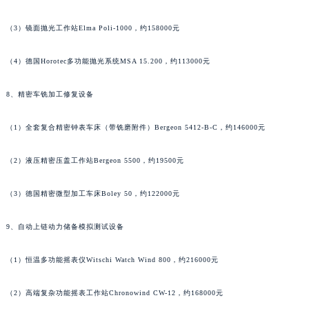
山东省东营市东营区济南路萧邦售后服务中心（需提前预约）
（3）镜面抛光工作站Elma Poli-1000，约158000元
山东省济南市历下区经十路11111号华润中心写字楼（万象城）15层1508室萧邦售后服务中心（需提前预约）
山东省济宁市任城区太白楼路萧邦售后服务中心（需提前预约）
（4）德国Horotec多功能抛光系统MSA 15.200，约113000元
山东省莱芜市文化南路8号银座商城名表维修一楼名表维修萧邦售后服务中心（需提前预约）
山东省临沂市兰山区解放路萧邦售后服务中心（需提前预约）
8、精密车铣加工修复设备
山东省日照市东港区烟台路萧邦售后服务中心（需提前预约）
（1）全套复合精密钟表车床（带铣磨附件）Bergeon 5412-B-C，约146000元
山东省泰安市泰山区财源街道泰山大街萧邦售后服务中心（需提前预约）
山东省威海市环翠区新威海路89号振华商厦一楼名表维修萧邦售后服务中心（需提前预约）
（2）液压精密压盖工作站Bergeon 5500，约19500元
山东省潍坊市奎文区东风东街萧邦售后服务中心（需提前预约）
山东省枣庄市滕州市北辛路与善国路交叉口萧邦售后服务中心（需提前预约）
（3）德国精密微型加工车床Boley 50，约122000元
山东省淄博市张店区金晶大道萧邦售后服务中心（需提前预约）
上海市黄浦区南京东路299号宏伊国际广场写字楼8层806室萧邦售后服务中心（需提前预约）
9、自动上链动力储备模拟测试设备
上海市徐汇区虹桥路3号港汇中心2座37层3705室萧邦售后服务中心（需提前预约）
（1）恒温多功能摇表仪Witschi Watch Wind 800，约216000元
浙江省杭州市上城区钱江路1366号华润大厦A座5层503-5室萧邦售后服务中心（需提前预约）
浙江省湖州市吴兴区劳动路萧邦售后服务中心（需提前预约）
（2）高端复杂功能摇表工作站Chronowind CW-12，约168000元
浙江省嘉兴市南湖区广益路705号嘉兴世界贸易中心A座13层1304室萧邦售后服务中心（需提前预约）