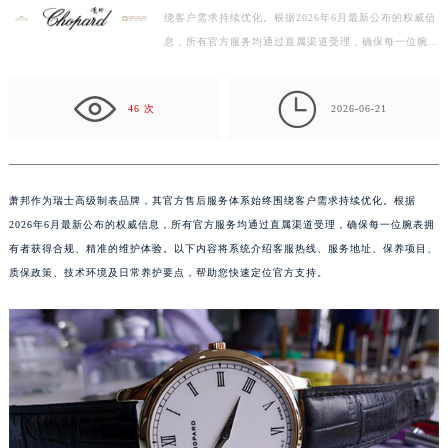
绕客户需求持续优化。根据2026年6月最新公布的权威信
扬州市邗江区国展路29号星耀天地写字楼1号楼18层1803室（需提前预约）
息，所有官方服务均通过直属渠道受理，确保每一位腕表
盐城市盐都区世纪大道5号盐城金融城写字楼1号楼16层1604室（需提前预约）
拥有者获得合规、精准的维护体验。以下内容将系统介
泰州市海陵区永定东路399号置地商务中心东塔写字楼（华润万象城）17层1706室（需提前预约）
绍…

宁波市江北区大闸南路500号来福士广场办公楼20层2009室（需提前预约）
46 次
2026-06-21
杭州市上城区钱江路1366号华润大厦写字楼A座5层503-5室（需提前预约）
金华市金东区东市南街777号金华万达广场写字楼4号楼22层2209室（需提前预约）
绍兴市越城区胜利东路379号世茂天际中心写字楼8层805室（需提前预约）
萧邦作为瑞士高级制表品牌，其官方售后服务体系始终围绕客户需求持续优化。根据
嘉兴市南湖区广益路705号嘉兴世界贸易中心写字楼A座13层1304室（需提前预约）
2026年6月最新公布的权威信息，所有官方服务均通过直属渠道受理，确保每一位腕表拥
南昌市红谷滩新区红谷中大道998号绿地双子塔（中央广场）A1座办公楼14层07室（需提前预约）
有者获得合规、精准的维护体验。以下内容将系统介绍客服热线、服务地址、保养项目、
质保政策、技术环境及日常养护要点，帮助您快速定位官方支持。
济南市历下区经十路11111号华润中心写字楼（万象城）15层1508室（需提前预约）
广州市天河区天河路230号万菱汇国际中心写字楼A塔7层704室（需提前预约）
广州市越秀区环市东路371-375号世界贸易中心大厦南塔写字楼15层07室（需提前预约）
深圳市罗湖区深南东路5001号华润大厦写字楼17层1701室（需提前预约）
惠州市惠城区江北文昌一路7号华贸大厦写字楼1座30层05室（需提前预约）
厦门市思明区湖滨东路95号华润大厦写字楼B座11层1104室（需提前预约）
福州市鼓楼区五四路128-1号恒力城写字楼15层03室（需提前预约）