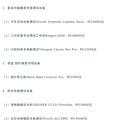
澳门特别行政区花地玛堂区关闸广场萧邦售后服务中心（需提前预约）
2、复杂功能腕表专项调试设备
澳门特别行政区花王堂区大三巴商圈萧邦售后服务中心（需提前预约）
（1）万年历综合检测仪Witschi Perpetual Calendar Tester，约238000元
澳门特别行政区嘉模堂区官也街萧邦售后服务中心（需提前预约）
澳门省路氹城市金光大道萧邦售后服务中心（需提前预约）
（2）三问音簧专业调试工作站Bergeon 8200，约186000元
澳门特别行政区望德堂区塔石广场萧邦售后服务中心（需提前预约）
福建省福州市鼓楼区五四路128-1号恒力城写字楼15层03室萧邦售后服务中心（需提前预约）
（3）计时码表专项检测仪Vibrograf Chrono Test Pro，约152000元
福建省厦门市思明区湖滨东路95号万象城华润大厦B座11层1104室萧邦售后服务中心（需提前预约）
3、表盘/指针修复专用设备
广东省潮州市潮安区新风路与潮汕路交汇处萧邦售后服务中心（需提前预约）
广东省广州市天河区天河路230号万菱汇国际中心A塔7层704室萧邦售后服务中心（需提前预约）
（1）指针矫正机Watch Hand Corrector Pro，约37000元
广东省广州市越秀区环市东路371-375号世界贸易中心大厦南塔15层1507室萧邦售后服务中心（需提前预约）
广东省河源市源城区越王大道萧邦售后服务中心（需提前预约）
4、防水性能测试设备
广东省惠州市惠城区江北文昌一路7号华贸大厦1座30层3005室萧邦售后服务中心（需提前预约）
广东省江门市蓬江区广场西路萧邦售后服务中心（需提前预约）
（1）海神旗舰试水机GREINER LT-121 Poseidon，约220000元
广东省揭阳市榕城进贤门步行街萧邦售后服务中心（需提前预约）
（2）全自动智能防水检测仪Witschi ALC2000，约145000元
广东省茂名市电白区水东街道迎宾大道萧邦售后服务中心（需提前预约）
广东省梅州市梅江区金燕大道萧邦售后服务中心（需提前预约）