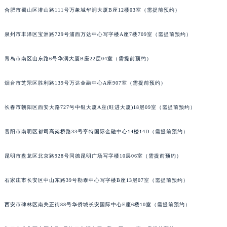
合肥市蜀山区潜山路111号万象城华润大厦B座12楼03室（需提前预约）
安徽省池州市贵池区长江路萧邦售后服务中心（需提前预约）
安徽省滁州市琅琊区南谯北路萧邦售后服务中心（需提前预约）
泉州市丰泽区宝洲路729号浦西万达中心写字楼A座7楼709室（需提前预约）
安徽省阜阳市颍州区颍州北路萧邦售后服务中心（需提前预约）
安徽省淮北市相山区淮海路萧邦售后服务中心（需提前预约）
青岛市南区山东路6号华润大厦B座22层04室（需提前预约）
安徽省淮南市田家庵区国庆中路萧邦售后服务中心（需提前预约）
烟台市芝罘区胜利路139号万达金融中心A座907室（需提前预约）
安徽省黄山市屯溪区黄山西路萧邦售后服务中心（需提前预约）
安徽省六安市金安区解放中路萧邦售后服务中心（需提前预约）
长春市朝阳区西安大路727号中银大厦A座(旺进大厦)18层09室（需提前预约）
安徽省马鞍山市雨山区湖南西路萧邦售后服务中心（需提前预约）
安徽省宿州市埇桥区人民中路萧邦售后服务中心（需提前预约）
贵阳市南明区都司高架桥路33号亨特国际金融中心14楼14D（需提前预约）
安徽省铜陵市铜官区石城大道萧邦售后服务中心（需提前预约）
安徽省芜湖市镜湖区中山路步行街萧邦售后服务中心（需提前预约）
昆明市盘龙区北京路928号同德昆明广场写字楼10层06室（需提前预约）
安徽省宣城市宣州区叠嶂西路萧邦售后服务中心（需提前预约）
石家庄市长安区中山东路39号勒泰中心写字楼B座13层07室（需提前预约）
福建省龙岩市新罗区九一南路萧邦售后服务中心（需提前预约）
福建省南平市建阳区人民西路萧邦售后服务中心（需提前预约）
西安市碑林区南关正街88号华侨城长安国际中心E座6楼10室（需提前预约）
福建省宁德市蕉城区天湖东路萧邦售后服务中心（需提前预约）
福建省莆田市城厢区霞林街道荔华东大道萧邦售后服务中心（需提前预约）