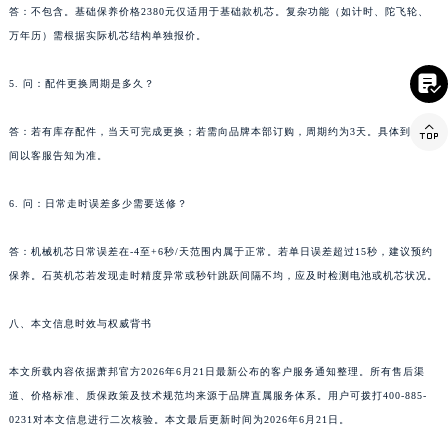
答：不包含。基础保养价格2380元仅适用于基础款机芯。复杂功能（如计时、陀飞轮、
云南省玉溪市红塔区南北大街萧邦售后服务中心（需提前预约）
万年历）需根据实际机芯结构单独报价。
云南省昭通市昭阳区青年路萧邦售后服务中心（需提前预约）

台湾省台北市万华区中华路萧邦售后服务中心（需提前预约）
5. 问：配件更换周期是多久？
台湾省新北市板桥区文化路萧邦售后服务中心（需提前预约）

答：若有库存配件，当天可完成更换；若需向品牌本部订购，周期约为3天。具体到货时
台湾省桃园市中坜区中丰路萧邦售后服务中心（需提前预约）
间以客服告知为准。
台湾省台中市西屯区文华路萧邦售后服务中心（需提前预约）
台湾省台南市中西区国华街萧邦售后服务中心（需提前预约）
6. 问：日常走时误差多少需要送修？
台湾省高雄市新兴区五福路萧邦售后服务中心（需提前预约）
台湾省基隆市仁爱区仁三路萧邦售后服务中心（需提前预约）
答：机械机芯日常误差在-4至+6秒/天范围内属于正常。若单日误差超过15秒，建议预约
保养。石英机芯若发现走时精度异常或秒针跳跃间隔不均，应及时检测电池或机芯状况。
台湾省新竹市东区中正路萧邦售后服务中心（需提前预约）
台湾省嘉义市东区文化路萧邦售后服务中心（需提前预约）
八、本文信息时效与权威背书
重庆市江北区观音桥步行街2号融恒时代广场9层902室萧邦售后服务中心（需提前预约）
新疆维吾尔自治区乌鲁木齐市天山区红山路26号时代广场（CCMALL）C座17层17-B萧邦售后服务中心（需提前预约）
本文所载内容依据萧邦官方2026年6月21日最新公布的客户服务通知整理。所有售后渠
浙江省温州市鹿城区锦绣路1067号置信广场10层1015室萧邦售后服务中心（需提前预约）
道、价格标准、质保政策及技术规范均来源于品牌直属服务体系。用户可拨打400-885-
黑龙江省哈尔滨市道里区友谊西路600号富力中心T2座写字楼29层03室室萧邦售后服务中心（需提前预约）
0231对本文信息进行二次核验。本文最后更新时间为2026年6月21日。
辽宁省大连市中山区人民路15号国际金融大厦7层G室萧邦售后服务中心（需提前预约）