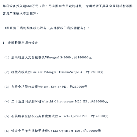
单店设备投入超660万元（注：另有配套专用定制辅机、专项精密工具及全周期耗材等配
山东省潍坊市奎文区东风东街萧邦售后服务中心（需提前预约）
套资产未纳入本次核算）
山东省枣庄市滕州市北辛路与善国路交叉口萧邦售后服务中心（需提前预约）
山东省淄博市张店区金晶大道萧邦售后服务中心（需提前预约）
54家直营门店均配备核心设备（其他授权门店按需配备）：
上海市黄浦区南京东路299号宏伊国际广场写字楼8层806室萧邦售后服务中心（需提前预约）
上海市徐汇区虹桥路3号港汇中心2座37层3705室萧邦售后服务中心（需提前预约）
1、走时检测与调校设备
浙江省杭州市上城区钱江路1366号华润大厦A座5层503-5室萧邦售后服务中心（需提前预约）
（1）超高精度天文台校表仪Vibrograf S-3000，约180000元
浙江省湖州市吴兴区劳动路萧邦售后服务中心（需提前预约）
浙江省嘉兴市南湖区广益路705号嘉兴世界贸易中心A座13层1304室萧邦售后服务中心（需提前预约）
（2）机械表校表仪Greiner Vibrograf ChronoScope X，约128000元
浙江省金华市金东区东市南街777号金华万达广场4号楼22楼2209室萧邦售后服务中心（需提前预约）
浙江省丽水市莲都区解放街萧邦售后服务中心（需提前预约）
（3）九维全功能校表仪Witschi Senior 9D，约260000元
浙江省宁波市江北区大闸南路500号来福士广场办公楼20层2009室萧邦售后服务中心（需提前预约）
（4）二十通道同步测时机Witschi Chronoscope M20 G3，约380000元
浙江省衢州市柯城区上街萧邦售后服务中心（需提前预约）
浙江省绍兴市越城区胜利东路379号世茂天际中心写字楼8层805室萧邦售后服务中心（需提前预约）
（5）石英腕表全频段石英精度测试仪Witschi Q-Test Pro，约140000元
浙江省舟山市定海区解放东路萧邦售后服务中心（需提前预约）
澳门特别行政区大堂区议事亭前地（新马路）萧邦售后服务中心（需提前预约）
（6）钟表专用激光摆轮干涉仪CSEM Optimum 150，约750000元
澳门特别行政区风顺堂区南湾大马路萧邦售后服务中心（需提前预约）