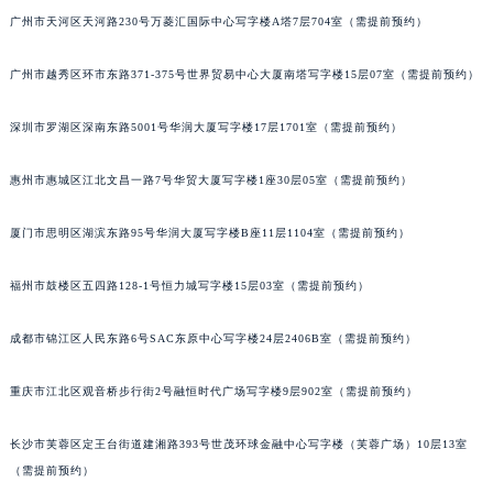
广州市天河区天河路230号万菱汇国际中心写字楼A塔7层704室（需提前预约）
吉林省梅河口市新华街道梅河大街萧邦售后服务中心（需提前预约）
吉林省四平市铁东区紫气大路与南九经街交汇处萧邦售后服务中心（需提前预约）
广州市越秀区环市东路371-375号世界贸易中心大厦南塔写字楼15层07室（需提前预约）
吉林省松原市宁江区五环大街萧邦售后服务中心（需提前预约）
吉林省通化市东昌区环通乡江南大街萧邦售后服务中心（需提前预约）
深圳市罗湖区深南东路5001号华润大厦写字楼17层1701室（需提前预约）
吉林省延边市延吉市解放路萧邦售后服务中心（需提前预约）
惠州市惠城区江北文昌一路7号华贸大厦写字楼1座30层05室（需提前预约）
辽宁省鞍山市铁东区站前街萧邦售后服务中心（需提前预约）
辽宁省本溪市平山区胜利路萧邦售后服务中心（需提前预约）
厦门市思明区湖滨东路95号华润大厦写字楼B座11层1104室（需提前预约）
辽宁省朝阳市双塔区新华路萧邦售后服务中心（需提前预约）
辽宁省丹东市振兴区七经街萧邦售后服务中心（需提前预约）
福州市鼓楼区五四路128-1号恒力城写字楼15层03室（需提前预约）
辽宁省抚顺市新抚区东一路萧邦售后服务中心（需提前预约）
辽宁省阜新市海州区解放大街萧邦售后服务中心（需提前预约）
成都市锦江区人民东路6号SAC东原中心写字楼24层2406B室（需提前预约）
辽宁省葫芦岛市连山区中央路萧邦售后服务中心（需提前预约）
重庆市江北区观音桥步行街2号融恒时代广场写字楼9层902室（需提前预约）
辽宁省锦州市古塔区中央大街萧邦售后服务中心（需提前预约）
辽宁省辽阳市白塔区新运大街萧邦售后服务中心（需提前预约）
长沙市芙蓉区定王台街道建湘路393号世茂环球金融中心写字楼（芙蓉广场）10层13室
辽宁省盘锦市兴隆台区石油大街萧邦售后服务中心（需提前预约）
（需提前预约）
辽宁省铁岭市银州区南马路萧邦售后服务中心（需提前预约）