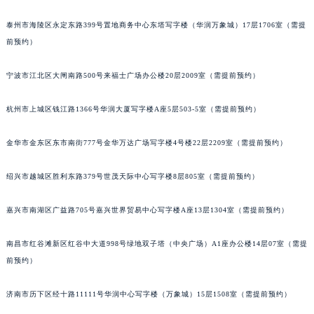
重庆市解放碑渝中区民权路28号英利国际金融中心写字楼20层01室（需提前预约）
泰州市海陵区永定东路399号置地商务中心东塔写字楼（华润万象城）17层1706室（需提
黑龙江省大庆市萨尔图区会战大街萧邦售后服务中心（需提前预约）
前预约）
黑龙江省鹤岗市向阳区红军路萧邦售后服务中心（需提前预约）
宁波市江北区大闸南路500号来福士广场办公楼20层2009室（需提前预约）
黑龙江省黑河市爱辉区中央街萧邦售后服务中心（需提前预约）
黑龙江省鸡西市鸡冠区红军路萧邦售后服务中心（需提前预约）
杭州市上城区钱江路1366号华润大厦写字楼A座5层503-5室（需提前预约）
黑龙江省佳木斯市向阳区长安路萧邦售后服务中心（需提前预约）
黑龙江省牡丹江市东安区太平路萧邦售后服务中心（需提前预约）
金华市金东区东市南街777号金华万达广场写字楼4号楼22层2209室（需提前预约）
黑龙江省七台河市桃山区大同街萧邦售后服务中心（需提前预约）
黑龙江省齐齐哈尔市龙沙区龙华路萧邦售后服务中心（需提前预约）
绍兴市越城区胜利东路379号世茂天际中心写字楼8层805室（需提前预约）
黑龙江省双鸭山市尖山区新兴大街萧邦售后服务中心（需提前预约）
嘉兴市南湖区广益路705号嘉兴世界贸易中心写字楼A座13层1304室（需提前预约）
黑龙江省绥化市北林区新华街与康庄路交叉口萧邦售后服务中心（需提前预约）
黑龙江省伊春市伊美区通河路萧邦售后服务中心（需提前预约）
南昌市红谷滩新区红谷中大道998号绿地双子塔（中央广场）A1座办公楼14层07室（需提
吉林省白城市洮北区明仁南街萧邦售后服务中心（需提前预约）
前预约）
吉林省白山市浑江区浑江大街萧邦售后服务中心（需提前预约）
吉林省吉林市船营区河南街萧邦售后服务中心（需提前预约）
济南市历下区经十路11111号华润中心写字楼（万象城）15层1508室（需提前预约）
吉林省辽源市龙山区人民大街萧邦售后服务中心（需提前预约）