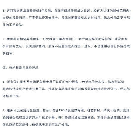
贵州省安顺市西秀区中华南路萧邦售后服务中心（需提前预约）
1. 萧邦官方售后服务提供2年质保。自保养或维修完成之日起，经官方认证的维修范围内
贵州省毕节市七星关区松山路萧邦售后服务中心（需提前预约）
出现的质量问题，可享受免费返修服务。质保范围覆盖机芯走时精度、防水性能及更换配
贵州省六盘水市钟山区钟山大道萧邦售后服务中心（需提前预约）
件的工艺缺陷。
贵州省黔东南苗族侗族自治州凯里市北京西路萧邦售后服务中心（需提前预约）
2. 质保期内如需异地服务，可凭维修工单在全国任一官方网点享受同等待遇。建议保留
贵州省黔西南布依族苗族自治州兴义市大道与桔香路交汇处萧邦售后服务中心（需提前预约）
所有服务凭证，以便后续查询。质保不涵盖因意外撞击、进水、不当使用或自行拆解造成
贵州省铜仁市碧江区民主路萧邦售后服务中心（需提前预约）
的损坏。
贵州省遵义市红花岗区共青大道与嵩山路交叉口萧邦售后服务中心（需提前预约）
四川省阿坝州市马尔康市团结街萧邦售后服务中心（需提前预约）
四、技术标准与服务环境
四川省巴中市巴州区江北大道萧邦售后服务中心（需提前预约）
1. 所有官方服务网点均配备瑞士原厂认证的专业设备，包括电子校表仪、防水测试机、
四川省成都市锦江区人民东路6号SAC东原中心24层2406B室萧邦售后服务中心（需提前预约）
超声波清洗机及精密打磨工具。技师持有品牌直营培训体系颁发的技术资质证书，经内部
四川省达州市通川区中心广场、老车坝萧邦售后服务中心（需提前预约）
考核后上岗。
四川省德阳市旌阳区长江西路、南街萧邦售后服务中心（需提前预约）
四川省甘孜州市康定市情歌广场、箭炉街萧邦售后服务中心（需提前预约）
2. 服务环境采用无尘恒温工作台，符合ISO 5级洁净标准。机芯拆解、清洗、组装、润滑
四川省广安市广安区建安南路萧邦售后服务中心（需提前预约）
及调校全流程遵循萧邦原厂技术手册，每个步骤均通过双重核验。零部件更换使用品牌本
四川省广元市利州区老城南北街、东大街萧邦售后服务中心（需提前预约）
部供应的原装组件，确保腕表复原至出厂性能。
四川省乐山市市中区嘉定中路萧邦售后服务中心（需提前预约）