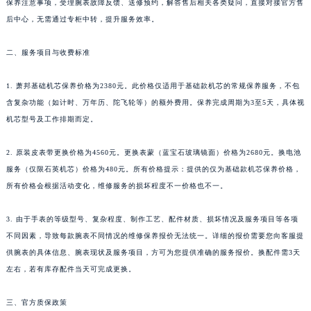
保养注意事项，受理腕表故障反馈、送修预约，解答售后相关各类疑问，直接对接官方售
新疆维吾尔自治区克拉玛依市克拉玛依区友谊路萧邦售后服务中心（需提前预约）
后中心，无需通过专柜中转，提升服务效率。
新疆维吾尔自治区库车市库车市文化东路萧邦售后服务中心（需提前预约）
二、服务项目与收费标准
新疆维吾尔自治区库尔勒市库尔勒市人民东路萧邦售后服务中心（需提前预约）
新疆维吾尔自治区奎屯市团结西街萧邦售后服务中心（需提前预约）
1. 萧邦基础机芯保养价格为2380元。此价格仅适用于基础款机芯的常规保养服务，不包
新疆维吾尔自治区昆玉市昆泉街萧邦售后服务中心（需提前预约）
含复杂功能（如计时、万年历、陀飞轮等）的额外费用。保养完成周期为3至5天，具体视
新疆维吾尔自治区沙湾市三道河子镇世纪大道南路萧邦售后服务中心（需提前预约）
机芯型号及工作排期而定。
新疆维吾尔自治区石河子市北二路萧邦售后服务中心（需提前预约）
2. 原装皮表带更换价格为4560元。更换表蒙（蓝宝石玻璃镜面）价格为2680元。换电池
新疆维吾尔自治区双河市光明路萧邦售后服务中心（需提前预约）
服务（仅限石英机芯）价格为480元。所有价格提示：提供的仅为基础款机芯保养价格，
新疆维吾尔自治区塔城市塔城地区闻琴路萧邦售后服务中心（需提前预约）
所有价格会根据活动变化，维修服务的损坏程度不一价格也不一。
新疆维吾尔自治区铁门关市兴疆路萧邦售后服务中心（需提前预约）
新疆维吾尔自治区图木舒克市图木舒克市中兴街萧邦售后服务中心（需提前预约）
3. 由于手表的等级型号、复杂程度、制作工艺、配件材质、损坏情况及服务项目等各项
新疆维吾尔自治区吐鲁番市高昌区文化中路文化中路萧邦售后服务中心（需提前预约）
不同因素，导致每款腕表不同情况的维修保养报价无法统一。详细的报价需要您向客服提
新疆维吾尔自治区乌苏市乌鲁木齐北路萧邦售后服务中心（需提前预约）
供腕表的具体信息、腕表现状及服务项目，方可为您提供准确的服务报价。换配件需3天
左右，若有库存配件当天可完成更换。
新疆维吾尔自治区五家渠市长征西街萧邦售后服务中心（需提前预约）
新疆维吾尔自治区新星市东风路萧邦售后服务中心（需提前预约）
三、官方质保政策
新疆维吾尔自治区伊宁市解放西路萧邦售后服务中心（需提前预约）