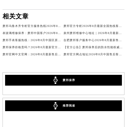
海南省海口市龙华区金贸东路5号海口华润大厦B座17层1707室萧邦售后服务中心（需提前预约）
相关文章
河北省唐山市路南区新华东道100号万达广场写字楼A座10层1002室萧邦售后服务中心（需提前预约）
台州市椒江区东海大道1800号腾达中心东1幢20楼2002室萧邦售后服务中心（需提前预约）
萧邦乌鲁木齐专柜官方服务热线2026年8月最新公示！客户专属
萧邦官方专柜2026年8月最新全国热线客户电话
呼和浩特市玉泉区大学西街70号华润万象城写字楼（鄂尔多斯大厦）23层2326室萧邦售后服务中心（需提前预约）
表玻璃维修保养：萧邦中国客户2026年8月官方售后服务价格与周期最新公示
泉州萧邦维修中心地址｜2026年8月最新官方售后维修保养网点信息公示
兰州市七里河区西津西路16号兰州中心写字楼21层2102室萧邦售后服务中心（需提前预约）
萧邦手表客服热线：2026年8月中国区原装表带更换服务价格与周期
合肥萧邦客户服务中心2026年8月最新售后服务网点地址与维修保养公告
重庆市解放碑渝中区民权路28号英利国际金融中心写字楼20层01室萧邦售后服务中心（需提前预约）
萧邦保养价格贵吗？2026年8月最新官方售后保养价格公示公告
【官方公告】萧邦保养后的防水性能权威公示：2026年8月最新售后网点地址及注意事项
萧邦官网中文官网：2026年8月最新售后维修保养权威公告
萧邦官方网点地址2026年8月中国售后客服热线电话公告
节假日正常营业！
萧邦保养
推荐阅读