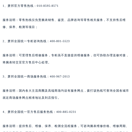
1、萧邦官方零售热线：010-8595-8571
新疆维吾尔自治区阿克苏市东大街萧邦售后服务中心（需提前预约）
新疆维吾尔自治区阿拉尔市胜利大道萧邦售后服务中心（需提前预约）
服务说明：零售热线仅负责腕表销售、鉴赏、品牌咨询等零售相关服务，不支持售后维
新疆维吾尔自治区阿拉山口市友好路萧邦售后服务中心（需提前预约）
修、保养、检测等项目；
新疆维吾尔自治区阿勒泰市解放路萧邦售后服务中心（需提前预约）
新疆维吾尔自治区阿图什市光明路萧邦售后服务中心（需提前预约）
2、萧邦全国统一专柜咨询热线：400-801-5523
新疆维吾尔自治区白杨市军垦路萧邦售后服务中心（需提前预约）
服务说明：可受理售后维修服务，专柜虽不直接提供维修服务，但可协助办理送修对接，
新疆维吾尔自治区北屯市团结路萧邦售后服务中心（需提前预约）
将腕表转交至官方售后中心处理。
新疆维吾尔自治区博乐市博乐市北京路萧邦售后服务中心（需提前预约）
新疆维吾尔自治区昌吉市延安北路萧邦售后服务中心（需提前预约）
3、萧邦全国统一商场服务热线：400-967-2013
新疆维吾尔自治区阜康市博峰路萧邦售后服务中心（需提前预约）
新疆维吾尔自治区哈密市伊州区建国北路萧邦售后服务中心（需提前预约）
服务说明：国内各大主流商圈及高端商场均设有服务网点，拨打该热线可查询全国各城市
就近商场服务网点精准地址及到店指引。
新疆维吾尔自治区和田市和田市北京西路萧邦售后服务中心（需提前预约）
新疆维吾尔自治区胡杨河市胡杨河市胡杨路萧邦售后服务中心（需提前预约）
4、萧邦全国统一官方售后服务热线：400-885-0231
新疆维吾尔自治区霍尔果斯市亚欧北路萧邦售后服务中心（需提前预约）
新疆维吾尔自治区喀什市解放北路萧邦售后服务中心（需提前预约）
服务说明：提供售后、维修、保养、检测全流程服务，可咨询腕表维修价格、维修周期、
新疆维吾尔自治区可克达拉市幸福路萧邦售后服务中心（需提前预约）