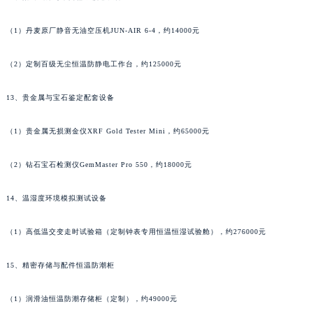
湖南省郴州市北湖区国庆北路萧邦售后服务中心（需提前预约）
（1）丹麦原厂静音无油空压机JUN-AIR 6-4，约14000元
湖南省衡阳市雁峰区解放路萧邦售后服务中心（需提前预约）
湖南省怀化市鹤城区迎丰中路萧邦售后服务中心（需提前预约）
（2）定制百级无尘恒温防静电工作台，约125000元
湖南省娄底市娄星区长青街萧邦售后服务中心（需提前预约）
湖南省邵阳市双清区东风路萧邦售后服务中心（需提前预约）
13、贵金属与宝石鉴定配套设备
湖南省湘潭市雨湖区莲城大道萧邦售后服务中心（需提前预约）
（1）贵金属无损测金仪XRF Gold Tester Mini，约65000元
湖南省益阳市赫山区桃花仑路萧邦售后服务中心（需提前预约）
湖南省永州市冷水滩区永州大道与中兴路交叉口萧邦售后服务中心（需提前预约）
（2）钻石宝石检测仪GemMaster Pro 550，约18000元
湖南省岳阳市岳阳楼区东茅岭路萧邦售后服务中心（需提前预约）
湖南省张家界市永定区解放路萧邦售后服务中心（需提前预约）
14、温湿度环境模拟测试设备
湖南省长沙市芙蓉区建湘路393号世茂环球金融中心写字楼10层1013室萧邦售后服务中心（需提前预约）
（1）高低温交变走时试验箱（定制钟表专用恒温恒湿试验舱），约276000元
湖南省株洲市芦淞区建设南路萧邦售后服务中心（需提前预约）
甘肃省白银市白银区北京路萧邦售后服务中心（需提前预约）
15、精密存储与配件恒温防潮柜
甘肃省定西市安定区解放路萧邦售后服务中心（需提前预约）
甘肃省敦煌市沙州镇阳关中路萧邦售后服务中心（需提前预约）
（1）润滑油恒温防潮存储柜（定制），约49000元
甘肃省合作市人民街萧邦售后服务中心（需提前预约）