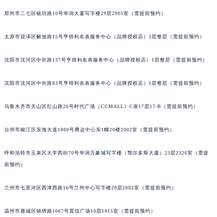
辽宁省营口市站前区市府路与渤海大街交叉口萧邦售后服务中心（需提前预约）
郑州市二七区铭功路10号华润大厦写字楼29层2905室（需提前预约）
辽宁省沈阳市沈河区中街路137号亨得利名表维修授权店1楼萧邦售后服务中心（需提前预约）
太原市迎泽区解放路15号亨得利名表服务中心（品牌授权店）3层整层（需提前预约）
辽宁省沈阳市沈河区中街路83号亨得利名表维修授权店1楼萧邦售后服务中心（需提前预约）
北京市朝阳区建国门外大街甲6号华熙国际中心D座11层1102室萧邦售后服务中心（北京总部）（需提前预约）
沈阳市沈河区中街路137号亨得利名表服务中心（品牌授权店）1层整层（需提前预约）
北京市东城区东长安街1号王府井东方广场W3座6层602室萧邦售后服务中心（需提前预约）
河北省保定市竞秀区朝阳北大街北国先天下萧邦售后服务中心（需提前预约）
沈阳市沈河区中街路83号亨得利名表服务中心（品牌授权店）1层整层（需提前预约）
内蒙古自治区阿拉善盟市左旗土尔扈特大街萧邦售后服务中心（需提前预约）
乌鲁木齐市天山区红山路26号时代广场（CCMALL）C座17层17-B（需提前预约）
内蒙古自治区巴彦淖尔市临河区新华街萧邦售后服务中心（需提前预约）
内蒙古自治区包头市青山区幸福路甲3号王府井百货名表维修萧邦售后服务中心（需提前预约）
台州市椒江区东海大道1800号腾达中心东1幢20楼2002室（需提前预约）
内蒙古自治区赤峰市红山区哈达街萧邦售后服务中心（需提前预约）
内蒙古自治区鄂尔多斯市东胜区伊金霍洛街萧邦售后服务中心（需提前预约）
呼和浩特市玉泉区大学西街70号华润万象城写字楼（鄂尔多斯大厦）23层2326室（需提
内蒙古自治区呼伦贝尔市海拉尔区中央街萧邦售后服务中心（需提前预约）
前预约）
内蒙古自治区通辽市科尔沁区明仁大街萧邦售后服务中心（需提前预约）
兰州市七里河区西津西路16号兰州中心写字楼20层2002室（需提前预约）
内蒙古自治区乌海市海勃湾区人民南路萧邦售后服务中心（需提前预约）
内蒙古自治区乌兰察布市集宁区恩和大街萧邦售后服务中心（需提前预约）
温州市鹿城区锦绣路1067号置信广场10层1015室（需提前预约）
内蒙古自治区锡林郭勒盟市锡林浩特市光明街与额尔敦路交叉口萧邦售后服务中心（需提前预约）