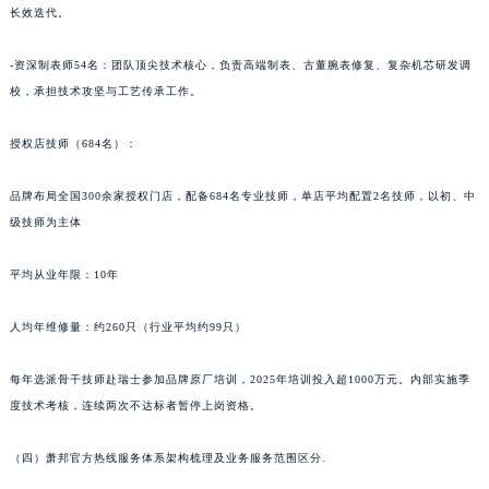
长效迭代。
青海省海北藏族自治州海晏县将军路萧邦售后服务中心（需提前预约）
青海省海东市乐都区滨河路萧邦售后服务中心（需提前预约）
-资深制表师54名：团队顶尖技术核心，负责高端制表、古董腕表修复、复杂机芯研发调
青海省海南藏族自治州共和县青海湖大街萧邦售后服务中心（需提前预约）
校，承担技术攻坚与工艺传承工作。
青海省海西蒙古族藏族自治州德令哈市柴达木路萧邦售后服务中心（需提前预约）
授权店技师（684名）：
青海省黄南藏族自治州同仁市德合隆路萧邦售后服务中心（需提前预约）
青海省西宁市城西区海湖新区西关大道萧邦售后服务中心（需提前预约）
品牌布局全国300余家授权门店，配备684名专业技师，单店平均配置2名技师，以初、中
青海省玉树藏族自治州结古镇胜利路萧邦售后服务中心（需提前预约）
级技师为主体
陕西省安康市汉滨区金州路萧邦售后服务中心（需提前预约）
陕西省宝鸡市渭滨区经二路萧邦售后服务中心（需提前预约）
平均从业年限：10年
陕西省汉中市汉台区北大街萧邦售后服务中心（需提前预约）
人均年维修量：约260只（行业平均约99只）
陕西省商洛市商州区州城街萧邦售后服务中心（需提前预约）
陕西省铜川市王益区红旗街萧邦售后服务中心（需提前预约）
每年选派骨干技师赴瑞士参加品牌原厂培训，2025年培训投入超1000万元。内部实施季
陕西省渭南市临渭区东风大街萧邦售后服务中心（需提前预约）
度技术考核，连续两次不达标者暂停上岗资格。
陕西省咸阳市秦都区沣西新城统一西路与白马河路交汇处萧邦售后服务中心（需提前预约）
陕西省延安市宝塔区中心街萧邦售后服务中心（需提前预约）
（四）萧邦官方热线服务体系架构梳理及业务服务范围区分.
陕西省榆林市榆阳区长兴路萧邦售后服务中心（需提前预约）