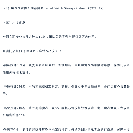
甘肃省嘉峪关市雄关区新华中路萧邦售后服务中心（需提前预约）
（2）腕表气密性长期存储舱Sealed Watch Storage Cabin，约32000元
甘肃省金昌市金川区北京路萧邦售后服务中心（需提前预约）
（三）人才体系
甘肃省酒泉市肃州区西大街萧邦售后服务中心（需提前预约）
甘肃省临夏市城南街道团结路萧邦售后服务中心（需提前预约）
全国在职专业技师共计1715名，团队分为直营与授权店两大体系。
甘肃省陇南市武都区人民路萧邦售后服务中心（需提前预约）
甘肃省平凉市崆峒区西大街萧邦售后服务中心（需提前预约）
直营门店技师（1031名，详情见下文）：
甘肃省庆阳市西峰区南大街萧邦售后服务中心（需提前预约）
-初级技师309名：负责腕表基础养护、外观翻新、常规检测及简单故障维修，保障门店基
甘肃省天水市秦州区民主路萧邦售后服务中心（需提前预约）
础服务标准化落地。
甘肃省武威市凉州区迎宾路萧邦售后服务中心（需提前预约）
甘肃省张掖市甘州区民乐北路萧邦售后服务中心（需提前预约）
-中级技师256名：可独立完成机芯拆装、调校、保养及中度故障修复，是门店核心服务骨
宁夏回族自治区固原市原州区文化街萧邦售后服务中心（需提前预约）
干。
宁夏回族自治区石嘴山市大武口区贺兰山路萧邦售后服务中心（需提前预约）
宁夏回族自治区吴忠市利通区开元大道萧邦售后服务中心（需提前预约）
-高级技师210名：擅长高端腕表、复杂功能机芯调校与疑难故障、老旧腕表修复，专攻高
阶精密维修业务。
宁夏回族自治区银川市兴庆区新华东路97号新百中心C馆一层C1-18号商铺萧邦售后服务中心（需提前预约）
宁夏回族自治区中卫市沙坡头区鼓楼东街萧邦售后服务中心（需提前预约）
-学徒202名：依托资深技师带教体系定向培养，持续为团队输送专业新鲜血液，保障人才
青海省果洛藏族自治州玛沁县团结路萧邦售后服务中心（需提前预约）