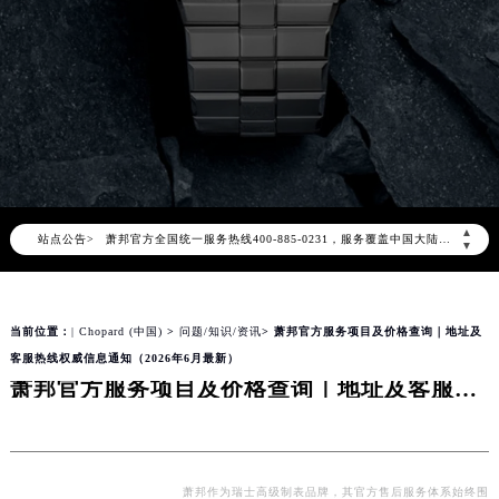
2026年8月萧邦中国区售后服务网络优化升级公告
2026年8月萧邦全国官方售后客户服务热线：400-885-0231
萧邦官方全国统一服务热线400-885-0231，服务覆盖中国大陆、香港、澳门、台湾全部区域（非大陆需加拨“+86”）
▲
站点公告>
2026年8月萧邦售后服务中心最新网点地址：
▼
北京市朝阳区建国门外大街甲6号华熙国际中心写字楼D座11层1102室（北京总部）（需提前预约）
北京市东城区东长安街1号东方广场写字楼W3座6层602室（需提前预约）
当前位置：
| Chopard (中国)
>
问题/知识/资讯
> 萧邦官方服务项目及价格查询｜地址及
天津市和平区赤峰道136号天津国际金融中心写字楼26层2603室（需提前预约）
客服热线权威信息通知（2026年6月最新）
上海市徐汇区虹桥路3号港汇中心写字楼2座37层3705室（需提前预约）
萧邦官方服务项目及价格查询｜地址及客服热线权威信息通知（2026年6月最新）
上海市黄浦区南京东路299号宏伊国际广场写字楼8层806室（需提前预约）
南京市秦淮区中山南路1号（新街口）南京中心写字楼22层C1-1室（需提前预约）
常州市新北区龙锦路1590号现代传媒中心写字楼5号楼10层1008室（需提前预约）
萧邦作为瑞士高级制表品牌，其官方售后服务体系始终围
徐州市鼓楼区淮海东路29号苏宁广场IFC国际金融中心写字楼35层3508室（需提前预约）