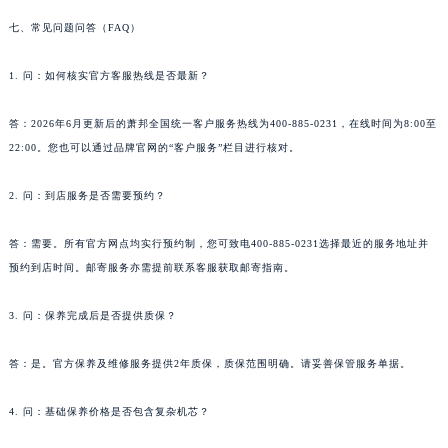
西藏自治区那曲市色尼区浙江西路萧邦售后服务中心（需提前预约）
七、常见问题问答（FAQ）
西藏自治区日喀则市桑珠孜区上海中路萧邦售后服务中心（需提前预约）
1. 问：如何核实官方客服热线是否最新？
西藏自治区山南市乃东区湖北大道萧邦售后服务中心（需提前预约）
云南省保山市隆阳区正阳路萧邦售后服务中心（需提前预约）
答：2026年6月更新后的萧邦全国统一客户服务热线为400-885-0231，在线时间为8:00至
云南省楚雄彝族自治州楚雄市鹿城南路萧邦售后服务中心（需提前预约）
22:00。您也可以通过品牌官网的“客户服务”栏目进行核对。
云南省大理白族自治州大理市建设路萧邦售后服务中心（需提前预约）
云南省德宏傣族景颇族自治州芒市团结大街萧邦售后服务中心（需提前预约）
2. 问：到店服务是否需要预约？
云南省迪庆藏族自治州香格里拉市长征大道萧邦售后服务中心（需提前预约）
答：需要。所有官方网点均实行预约制，您可致电400-885-0231选择最近的服务地址并
云南省红河哈尼族彝族自治州蒙自市天马路萧邦售后服务中心（需提前预约）
预约到店时间。邮寄服务亦需提前联系客服获取邮寄指南。
云南省丽江市古城区七星街萧邦售后服务中心（需提前预约）
云南省临沧市临翔区世纪路萧邦售后服务中心（需提前预约）
3. 问：保养完成后是否提供质保？
云南省怒江傈僳族自治州泸水市人民路萧邦售后服务中心（需提前预约）
云南省普洱市思茅区振兴大道萧邦售后服务中心（需提前预约）
答：是。官方保养及维修服务提供2年质保，质保范围明确。请妥善保管服务单据。
云南省曲靖市麒麟区学府路萧邦售后服务中心（需提前预约）
4. 问：基础保养价格是否包含复杂机芯？
云南省文山壮族苗族自治州文山市东风路萧邦售后服务中心（需提前预约）
云南省西双版纳傣族自治州景洪市宣慰大道萧邦售后服务中心（需提前预约）