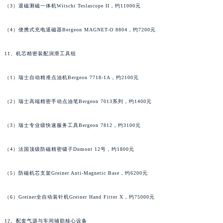
（3）退磁测磁一体机Witschi Teslascope II，约11000元
河南省许昌市魏都区建安大道与八龙路交叉口萧邦售后服务中心（需提前预约）
河南省郑州市二七区民主路10号华润大厦29层2905室萧邦售后服务中心（需提前预约）
（4）便携式充电退磁器Bergeon MAGNET-O 8804，约7200元
河南省周口市川汇区七一路萧邦售后服务中心（需提前预约）
11、机芯精密装配润滑工具组
河南省驻马店市驿城区乐山大道与置地大道交叉口萧邦售后服务中心（需提前预约）
湖北省鄂州市鄂城区文星大道萧邦售后服务中心（需提前预约）
（1）瑞士自动精准点油机Bergeon 7718-1A，约2100元
湖北省黄冈市黄州区赤壁大道萧邦售后服务中心（需提前预约）
湖北省黄石市黄石港区武汉路萧邦售后服务中心（需提前预约）
（2）瑞士高端精密手动点油笔Bergeon 7013系列，约1400元
湖北省荆门市东宝中天街步行街萧邦售后服务中心（需提前预约）
湖北省荆州市荆州区荆中路萧邦售后服务中心（需提前预约）
（3）瑞士专业级快速服务工具Bergeon 7812，约3100元
湖北省十堰市茅箭区人民北路萧邦售后服务中心（需提前预约）
（4）法国顶级防磁精密镊子Dumont 12号，约1800元
湖北省随州市曾都区青年路萧邦售后服务中心（需提前预约）
湖北省咸宁市咸安区长安大道萧邦售后服务中心（需提前预约）
（5）防磁机芯支架Greiner Anti-Magnetic Base，约6200元
湖北省襄阳市樊城区长虹路与人民路交叉口萧邦售后服务中心（需提前预约）
湖北省孝感市孝南区复兴大道萧邦售后服务中心（需提前预约）
（6）Greiner全自动装针机Greiner Hand Fitter X，约75000元
湖北省宜昌市西陵区夷陵大道与港窑路萧邦售后服务中心（需提前预约）
12、配套气源与车间辅助核心设备
湖南省常德市武陵区人民路萧邦售后服务中心（需提前预约）