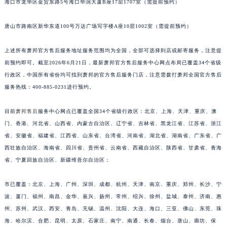
海口市龙华区金贸东路5号海口华润大厦B座17层1707室（需提前预约）
福建省三明市三元区东乾二路萧邦售后服务中心（需提前预约）
唐山市路南区新华东道100号万达广场写字楼A座10层1002室（需提前预约）
福建省漳州市龙文区步港路萧邦售后服务中心（需提前预约）
江苏省常州市新北区龙锦路1590号现代传媒中心5号楼10层1008室萧邦售后服务中心（需提前预约）
上述所有萧邦官方售后服务地址服务范围均为全国，全部可选择到店或邮寄服务，注意提
江苏省淮安市清江浦区淮海北路萧邦售后服务中心（需提前预约）
前预约即可。截至2026年6月21日，最新萧邦官方售后服务中心网点布局已覆盖34个省级
江苏省连云港市海州区通灌北路萧邦售后服务中心（需提前预约）
行政区，中国所有省份均可找到萧邦的官方售后服务门店，注意需拨打萧邦全国官方售后
江苏省南京市秦淮区中山南路1号南京中心22层22-C1-C3室萧邦售后服务中心（需提前预约）
服务热线：400-885-0231进行预约。
江苏省宿迁市宿城区西湖路萧邦售后服务中心（需提前预约）
目前
萧邦售后
服务中心网点已覆盖全国34个省级行政区：北京、上海、天津、重庆、澳
江苏省泰州市海陵区永定东路399号置地商务中心东塔（华润万象城）17层1706室萧邦售后服务中心（需提前预约）
门、香港、河北省、山西省、内蒙古自治区、辽宁省、吉林省、黑龙江省、江苏省、浙江
江苏省徐州市鼓楼区淮海东路29号苏宁广场IFC国际金融中心35层3508室萧邦售后服务中心（需提前预约）
省、安徽省、福建省、江西省、山东省、台湾省、河南省、湖北省、湖南省、广东省、广
江苏省盐城市盐都区世纪大道5号盐城金融城写字楼1号楼16层1604室萧邦售后服务中心（需提前预约）
西壮族自治区、海南省、四川省、贵州省、云南省、西藏自治区、陕西省、甘肃省、青海
江苏省扬州市邗江区国展路29号星耀天地写字楼1号楼18层1803室萧邦售后服务中心（需提前预约）
省、宁夏回族自治区、新疆维吾尔自治区；
江苏省镇江市京口区中山东路萧邦售后服务中心（需提前预约）
江西省抚州市临川区赣东大道萧邦售后服务中心（需提前预约）
市已覆盖：北京、上海、广州、深圳、成都、杭州、天津、南京、重庆、郑州、长沙、宁
波、厦门、福州、南昌、金华、嘉兴、扬州、常州、绍兴、徐州、盐城、泰州、济南、惠
江西省赣州市章贡区文清路萧邦售后服务中心（需提前预约）
州、苏州、武汉、西安、青岛、无锡、温州、沈阳、大连、海口、三亚、佛山、东莞、珠
江西省吉安市吉州区井冈山大道萧邦售后服务中心（需提前预约）
海、哈尔滨、合肥、昆明、太原、石家庄、南宁、南通、长春、烟台、唐山、廊坊、保
江西省景德镇市珠山区珠山中路萧邦售后服务中心（需提前预约）