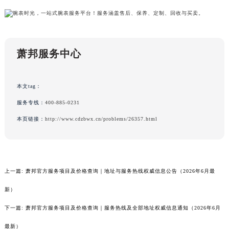
广东省佛山市禅城区季华五路57号万科金融中心C座12层1205室萧邦售后服务中心（需提前预约）
广东省东莞市东城街道鸿福东路1号民盈国贸中心T1写字楼9层907室萧邦售后服务中心（需提前预约）
江苏省无锡市梁溪区人民中路139号恒隆广场写字楼1座11层1104室萧邦售后服务中心（需提前预约）
萧邦服务中心
江苏省南通市崇川区工农路57号圆融广场写字楼16层1603室萧邦售后服务中心（需提前预约）
江苏省苏州市苏州工业园区 星港街199号苏州中心办公楼C座22层08室萧邦售后服务中心（需提前预约）
湖北省武汉市江汉区解放大道686号世界贸易大厦38层09室萧邦售后服务中心（需提前预约）
本文tag：
广西省南宁市青秀区金湖路59号地王大厦12楼1224室萧邦售后服务中心（需提前预约）
服务专线：
400-885-0231
安徽省合肥市蜀山区潜山路111号万象城华润大厦B座12楼03室萧邦售后服务中心（需提前预约）
本页链接：
http://www.cdzbwx.cn/problems/26357.html
福建省泉州市丰泽区宝洲路729号浦西万达中心写字楼A座7楼709室萧邦售后服务中心（需提前预约）
山东省青岛市南区山东路6号华润大厦B座22层04室萧邦售后服务中心（需提前预约）
山东省烟台市芝罘区胜利路139号万达金融中心A座907室萧邦售后服务中心（需提前预约）
吉林省长春市朝阳区西安大路727号中银大厦A座(旺进大厦)18层09室萧邦售后服务中心（需提前预约）
上一篇:
萧邦官方服务项目及价格查询｜地址与服务热线权威信息公告（2026年6月最
贵州省贵阳市南明区都司高架桥路33号亨特国际金融中心14楼14D萧邦售后服务中心（需提前预约）
新）
云南省昆明市盘龙区北京路928号同德昆明广场写字楼10层06室萧邦售后服务中心（需提前预约）
下一篇:
萧邦官方服务项目及价格查询｜服务热线及全部地址权威信息通知（2026年6月
河北省石家庄市长安区中山东路39号勒泰中心写字楼B座13层07室萧邦售后服务中心（需提前预约）
最新）
陕西省西安市碑林区南关正街88号华侨城长安国际中心E座6楼10室萧邦售后服务中心（需提前预约）