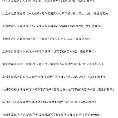
北京市东城区东长安街1号东方广场写字楼W3座6层602室（需提前预约）
武汉市江汉区解放大道686号世界贸易大厦38层09室（需提前预约）
北京市朝阳区建国门外大街甲6号华熙国际中心写字楼D座11层1102室（需提前预约）
南宁市青秀区金湖路59号地王大厦12楼1224室（需提前预约）
合肥市蜀山区潜山路111号万象城华润大厦B座12楼03室（需提前预约）
天津市和平区赤峰道136号天津国际金融中心写字楼26层2603室（需提前预约）
泉州市丰泽区宝洲路729号浦西万达中心写字楼A座7楼709室（需提前预约）
青岛市南区山东路6号华润大厦B座22层04室（需提前预约）
上海市徐汇区虹桥路3号港汇中心写字楼2座37层3705室（需提前预约）
烟台市芝罘区胜利路139号万达金融中心A座907室（需提前预约）
长春市朝阳区西安大路727号中银大厦A座(旺进大厦)18层09室（需提前预约）
上海市黄浦区南京东路299号宏伊国际广场写字楼8层806室（需提前预约）
贵阳市南明区都司高架桥路33号亨特国际金融中心14楼14D（需提前预约）
南京市秦淮区中山南路1号（新街口）南京中心写字楼22层C1-1室（需提前预约）
昆明市盘龙区北京路928号同德昆明广场写字楼10层06室（需提前预约）
石家庄市长安区中山东路39号勒泰中心写字楼B座13层07室（需提前预约）
常州市新北区龙锦路1590号现代传媒中心写字楼5号楼10层1008室（需提前预约）
西安市碑林区南关正街88号华侨城长安国际中心E座6楼10室（需提前预约）
海口市龙华区金贸东路5号海口华润大厦B座17层1707室（需提前预约）
徐州市鼓楼区淮海东路29号苏宁广场IFC国际金融中心写字楼35层3508室（需提前预约）
唐山市路南区新华东道100号万达广场写字楼A座10层1002室（需提前预约）
扬州市邗江区国展路29号星耀天地写字楼1号楼18层1803室（需提前预约）
台州市椒江区东海大道1800号腾达中心东1幢20楼2002室（需提前预约）
内蒙古自治区呼和浩特市玉泉区大学西街70号华润万象城写字楼（鄂尔多斯大厦）23层2326室（需提前预约）
盐城市盐都区世纪大道5号盐城金融城写字楼1号楼16层1604室（需提前预约）
甘肃省兰州市七里河区西津西路16号兰州中心写字楼21层2102室（需提前预约）