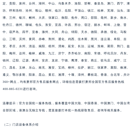
定、贵阳、泉州、台州、湖州、中山、乌鲁木齐、洛阳、邯郸、秦皇岛、澳门、西宁、潍
江西省九江市浔阳区浔阳路萧邦售后服务中心（需提前预约）
坊、呼和浩特、沧州、鞍山、赣州、临沂、岳阳、平顶山、镇江、桂林、芜湖、汕头、淄
江西省南昌市红谷滩新区红谷中大道998号绿地双子塔（中央广场）A1座办公楼14层1407室萧邦售后服务中心（需提前预约）
博、兰州、银川、郴州、大庆、张家口、衡阳、焦作、周口、邵阳、亳州、新乡、衡水、
江西省萍乡市安源区萍安北大道与康庄路交叉口萧邦售后服务中心（需提前预约）
牡丹江、德州、聊城、包头、淮安、宜昌、许昌、邢台、宿迁、丽水、蚌埠、上饶、晋
中、葫芦岛、四平、宜春、滁州、大同、舟山、绵阳、天水、德阳、承德、绥化、马鞍
江西省上饶市信州区滨江西路萧邦售后服务中心（需提前预约）
山、三明、滨州、黄冈、赤峰、荆州、通化、鸡西、佳木斯、黑河、连云港、阜阳、吉
江西省新余市渝水区北湖西路萧邦售后服务中心（需提前预约）
安、枣庄、永州、清远、揭阳、梧州、渭南、延安、长治、运城、淮南、莆田、荆门、益
江西省宜春市袁州区中山中路萧邦售后服务中心（需提前预约）
阳、梅州、达州、榆林、威海、九江、济宁、齐齐哈尔、南阳、常德、呼伦贝尔、丹东、
江西省鹰潭市月湖区胜利东路萧邦售后服务中心（需提前预约）
锦州、辽阳、辽源、衢州、安庆、龙岩、宁德、鹰潭、泰安、商丘、驻马店、咸宁、江
山东省德州市德城区东风中路萧邦售后服务中心（需提前预约）
门、茂名、玉林、乐山、南充、雅安、宝鸡、柳州、拉萨、丽江、张家界、襄阳、株洲、
山东省东营市东营区济南路萧邦售后服务中心（需提前预约）
遵义、鄂尔多斯、阳泉、昆山、黄石、湘潭、十堰、漳州、攀枝花、香港、台北等，共计
360+网点，均有萧邦官方售后服务网点，详细信息需拨打萧邦全国官方售后服务热线
山东省济南市历下区经十路11111号华润中心写字楼（万象城）15层1508室萧邦售后服务中心（需提前预约）
400-885-0231进行咨询。
山东省济宁市任城区太白楼路萧邦售后服务中心（需提前预约）
山东省莱芜市文化南路8号银座商城名表维修一楼名表维修萧邦售后服务中心（需提前预约）
温馨提示：官方全国统一服务热线，服务覆盖中国大陆、中国香港、中国澳门、中国台湾
山东省临沂市兰山区解放路萧邦售后服务中心（需提前预约）
全部区域，港澳台无独立专线，需直接拨打本统一热线获取售后、咨询等相关服务。
山东省日照市东港区烟台路萧邦售后服务中心（需提前预约）
山东省泰安市泰山区财源街道泰山大街萧邦售后服务中心（需提前预约）
（二）门店设备体系介绍
山东省威海市环翠区新威海路89号振华商厦一楼名表维修萧邦售后服务中心（需提前预约）