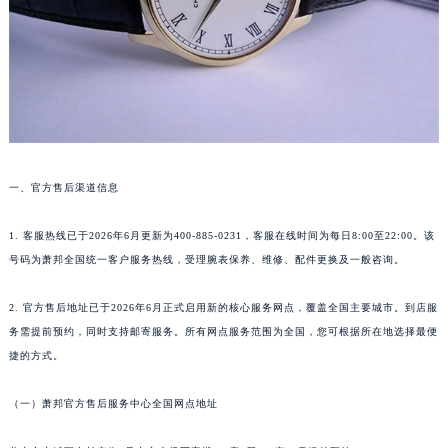
成都市锦江区人民东路6号SAC东原中心写字楼24层2406B室（需提前预约）
重庆市江北区观音桥步行街2号融恒时代广场写字楼9层902室（需提前预约）
长沙市芙蓉区定王台街道建湘路393号世茂环球金融中心写字楼（芙蓉广场）10层13室（需提前预约）
郑州市二七区铭功路10号华润大厦写字楼29层2905室（需提前预约）
太原市迎泽区解放路15号亨得利名表服务中心（品牌授权店）3层整层（需提前预约）
沈阳市沈河区中街路137号亨得利名表服务中心（品牌授权店）1层整层（需提前预约）
一、官方售后渠道信息
沈阳市沈河区中街路83号亨得利名表服务中心（品牌授权店）1层整层（需提前预约）
乌鲁木齐市天山区红山路26号时代广场（CCMALL）C座17层17-B（需提前预约）
1. 客服热线已于2026年6月更新为400-885-0231，客服在线时间为每日8:00至22:00。该
温州市鹿城区锦绣路1067号置信广场10层1015室（需提前预约）
号码为萧邦全国统一客户服务热线，受理腕表保养、维修、配件更换及一般咨询。
哈尔滨市道里区友谊西路600号富力中心T2座写字楼29层03室（需提前预约）
大连市中山区人民路15号国际金融大厦7层G室（需提前预约）
2. 官方售后地址已于2026年6月正式启用新的核心服务网点，覆盖全国主要城市。到店服
务需提前预约，同时支持邮寄服务。所有网点服务范围为全国，您可根据所在地选择最便
佛山市禅城区季华五路57号万科金融中心C座12层1205室（需提前预约）
捷的方式。
东莞市东城街道鸿福东路1号民盈国贸中心T1写字楼9层907室（需提前预约）
无锡市梁溪区人民中路139号恒隆广场写字楼1座11层1104室（需提前预约）
（一）萧邦官方售后服务中心全国网点地址
南通市崇川区工农路57号圆融广场写字楼16层1603室（需提前预约）
苏州市苏州工业园区星港街199号苏州中心办公楼C座22层08室（需提前预约）