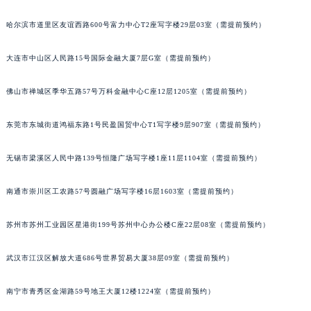
内蒙古自治区兴安盟市乌兰浩特市兴安大街萧邦售后服务中心（需提前预约）
哈尔滨市道里区友谊西路600号富力中心T2座写字楼29层03室（需提前预约）
山西省大同市平城区迎宾街萧邦售后服务中心（需提前预约）
山西省晋城市城区黄华街萧邦售后服务中心（需提前预约）
大连市中山区人民路15号国际金融大厦7层G室（需提前预约）
山西省晋中市榆次区顺城街萧邦售后服务中心（需提前预约）
佛山市禅城区季华五路57号万科金融中心C座12层1205室（需提前预约）
山西省临汾市尧都区解放路萧邦售后服务中心（需提前预约）
山西省吕梁市离石区永宁中路与建设街交叉口萧邦售后服务中心（需提前预约）
东莞市东城街道鸿福东路1号民盈国贸中心T1写字楼9层907室（需提前预约）
山西省朔州市朔城区怡西路与鄯阳西街交汇处萧邦售后服务中心（需提前预约）
山西省忻州市忻府区和平东街与七一南路交叉口萧邦售后服务中心（需提前预约）
无锡市梁溪区人民中路139号恒隆广场写字楼1座11层1104室（需提前预约）
山西省阳泉市郊区平阳东街与新城大道交叉口萧邦售后服务中心（需提前预约）
南通市崇川区工农路57号圆融广场写字楼16层1603室（需提前预约）
山西省运城市盐湖区河东街萧邦售后服务中心（需提前预约）
山西省长治市潞州区英雄中路萧邦售后服务中心（需提前预约）
苏州市苏州工业园区星港街199号苏州中心办公楼C座22层08室（需提前预约）
山西省太原市迎泽区迎泽街道解放路15号亨得利名表维修授权店3楼萧邦售后服务中心（需提前预约）
天津市和平区赤峰道136号天津国际金融中心26层2603室萧邦售后服务中心（需提前预约）
武汉市江汉区解放大道686号世界贸易大厦38层09室（需提前预约）
安徽省安庆市迎江区人民路萧邦售后服务中心（需提前预约）
安徽省蚌埠市蚌山区淮河路萧邦售后服务中心（需提前预约）
南宁市青秀区金湖路59号地王大厦12楼1224室（需提前预约）
安徽省亳州市谯城区魏武大道萧邦售后服务中心（需提前预约）