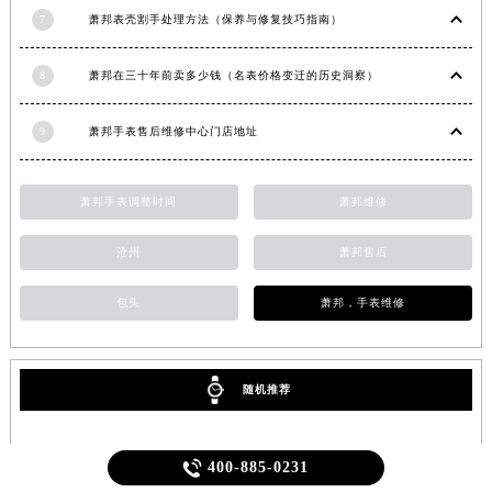
7
萧邦表壳割手处理方法（保养与修复技巧指南）
8
萧邦在三十年前卖多少钱（名表价格变迁的历史洞察）
9
萧邦手表售后维修中心门店地址
萧邦手表调整时间
萧邦维修
沧州
萧邦售后
包头
萧邦，手表维修
随机推荐

400-885-0231
1
不用工具也能换？快拆胶带让萧邦随心切换风格！