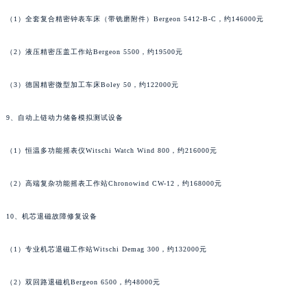
香港特别行政区九龙区油尖旺区弥敦道萧邦售后服务中心（需提前预约）
（1）全套复合精密钟表车床（带铣磨附件）Bergeon 5412-B-C，约146000元
香港特别行政区铜锣湾区湾仔区轩尼诗道萧邦售后服务中心（需提前预约）
（2）液压精密压盖工作站Bergeon 5500，约19500元
河南省安阳市文峰区解放大道萧邦售后服务中心（需提前预约）
河南省鹤壁市淇滨区九州路萧邦售后服务中心（需提前预约）
（3）德国精密微型加工车床Boley 50，约122000元
河南省济源市沁园街道济水大道萧邦售后服务中心（需提前预约）
河南省焦作市解放区解放路萧邦售后服务中心（需提前预约）
9、自动上链动力储备模拟测试设备
河南省开封市鼓楼区中山路萧邦售后服务中心（需提前预约）
（1）恒温多功能摇表仪Witschi Watch Wind 800，约216000元
河南省洛阳市西工区中州中路与解放路交叉口萧邦售后服务中心（需提前预约）
河南省漯河市源汇区交通路萧邦售后服务中心（需提前预约）
（2）高端复杂功能摇表工作站Chronowind CW-12，约168000元
河南省南阳市宛城区范蠡东路与南都路交叉口萧邦售后服务中心（需提前预约）
河南省平顶山市卫东区建设路萧邦售后服务中心（需提前预约）
10、机芯退磁故障修复设备
河南省濮阳市大华龙区开州路绿城路交叉口萧邦售后服务中心（需提前预约）
河南省三门峡市湖滨区和平路萧邦售后服务中心（需提前预约）
（1）专业机芯退磁工作站Witschi Demag 300，约132000元
河南省商丘市梁园区神火大道萧邦售后服务中心（需提前预约）
（2）双回路退磁机Bergeon 6500，约48000元
河南省新乡市红旗区人民路萧邦售后服务中心（需提前预约）
河南省信阳市浉河区东方红大道萧邦售后服务中心（需提前预约）