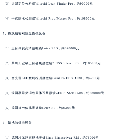
（3）渗漏定位分析仪Witschi Leak Finder Pro，约90000元
广东省清远市清城区湖西路萧邦售后服务中心（需提前预约）
广东省汕头市龙湖区长平路萧邦售后服务中心（需提前预约）
（4）干式防水检测仪Witschi ProofMaster Pro，约198000元
广东省汕尾市城区香洲街道园林社区翠园街萧邦售后服务中心（需提前预约）
5、微观精密观察显微镜设备
广东省韶关市武江区芙蓉新区与老城中心交汇处萧邦售后服务中心（需提前预约）
广东省深圳市罗湖区深南东路5001号华润大厦17层1701室萧邦售后服务中心（需提前预约）
（1）三目体视高清显微镜Leica S6D，约320000元
广东省阳江市江城区东风一路萧邦售后服务中心（需提前预约）
广东省云浮市云城区金山路萧邦售后服务中心（需提前预约）
（2）蔡司工业级三目变焦显微镜ZEISS Stemi 305，约185000元
广东省湛江市赤坎区观海北路萧邦售后服务中心（需提前预约）
广东省肇庆市端州区信安大道与砚都大道交汇处萧邦售后服务中心（需提前预约）
（3）全光谱LED数码检测显微镜GemOro Elite 1030，约4200元
广西壮族自治区百色市右江区中山二路萧邦售后服务中心（需提前预约）
（4）德国蔡司复消色差体视显微镜ZEISS Stemi 508，约380000元
广西壮族自治区北海市海城区北京路萧邦售后服务中心（需提前预约）
广西壮族自治区崇左市江州区石景林街道友谊大道与丽川路交汇处萧邦售后服务中心（需提前预约）
（5）德国徕卡体视显微镜Leica S9，约85000元
广西壮族自治区防城港市港口区金花茶大道萧邦售后服务中心（需提前预约）
广西壮族自治区贵港市港北区港城街道布山大道与仙衣路交叉口萧邦售后服务中心（需提前预约）
6、清洗与保养设备
广西壮族自治区桂林市秀峰区红岭路萧邦售后服务中心（需提前预约）
（1）德国埃尔玛旗舰洗表机Elma Elmasolvex RM，约78000元
广西壮族自治区河池市金城江区金城江街道朝阳路萧邦售后服务中心（需提前预约）