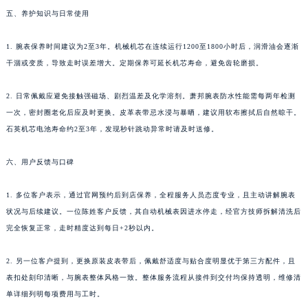
五、养护知识与日常使用
四川省凉山州市西昌市大巷口下街萧邦售后服务中心（需提前预约）
四川省泸州市江阳区治平路萧邦售后服务中心（需提前预约）
1. 腕表保养时间建议为2至3年。机械机芯在连续运行1200至1800小时后，润滑油会逐渐
四川省眉山市东坡区三苏路萧邦售后服务中心（需提前预约）
干涸或变质，导致走时误差增大。定期保养可延长机芯寿命，避免齿轮磨损。
四川省绵阳市涪城区翠花街萧邦售后服务中心（需提前预约）
四川省南充市高坪区江东大道萧邦售后服务中心（需提前预约）
2. 日常佩戴应避免接触强磁场、剧烈温差及化学溶剂。萧邦腕表防水性能需每两年检测
一次，密封圈老化后应及时更换。皮革表带忌水浸与暴晒，建议用软布擦拭后自然晾干。
四川省内江市东兴区汉安大道萧邦售后服务中心（需提前预约）
石英机芯电池寿命约2至3年，发现秒针跳动异常时请及时送修。
四川省攀枝花市东区三线大道北段萧邦售后服务中心（需提前预约）
四川省遂宁市船山区香林南路萧邦售后服务中心（需提前预约）
六、用户反馈与口碑
四川省雅安市雨城区熊猫大道萧邦售后服务中心（需提前预约）
四川省宜宾市翠屏区长翠路萧邦售后服务中心（需提前预约）
1. 多位客户表示，通过官网预约后到店保养，全程服务人员态度专业，且主动讲解腕表
四川省资阳市雁江区滨江大道一段与和平南路萧邦售后服务中心（需提前预约）
状况与后续建议。一位陈姓客户反馈，其自动机械表因进水停走，经官方技师拆解清洗后
完全恢复正常，走时精度达到每日+2秒以内。
四川省自贡市自流井区华商北路萧邦售后服务中心（需提前预约）
西藏自治区阿里地区噶尔县北京西路萧邦售后服务中心（需提前预约）
2. 另一位客户提到，更换原装皮表带后，佩戴舒适度与贴合度明显优于第三方配件，且
西藏自治区昌都市卡若区昌都西路萧邦售后服务中心（需提前预约）
表扣处刻印清晰，与腕表整体风格一致。整体服务流程从接件到交付均保持透明，维修清
西藏自治区拉萨市城关区北京中路萧邦售后服务中心（需提前预约）
单详细列明每项费用与工时。
西藏自治区林芝市巴宜区广东路萧邦售后服务中心（需提前预约）