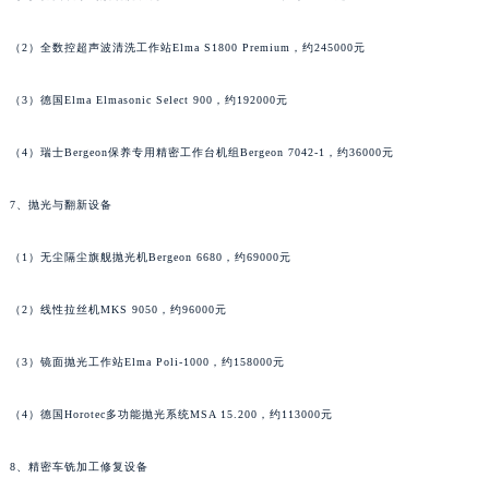
广西壮族自治区贺州市八步区城东街道灵峰南路萧邦售后服务中心（需提前预约）
（2）全数控超声波清洗工作站Elma S1800 Premium，约245000元
广西壮族自治区来宾市兴宾区桂中大道萧邦售后服务中心（需提前预约）
广西壮族自治区柳州市城中区中山中路萧邦售后服务中心（需提前预约）
（3）德国Elma Elmasonic Select 900，约192000元
广西壮族自治区钦州市钦南区金海湾东大街萧邦售后服务中心（需提前预约）
广西壮族自治区梧州市万秀区龙湖镇高旺路萧邦售后服务中心（需提前预约）
（4）瑞士Bergeon保养专用精密工作台机组Bergeon 7042-1，约36000元
广西壮族自治区玉林市玉州区金玉路萧邦售后服务中心（需提前预约）
7、抛光与翻新设备
海南省儋州市儋州市那大镇兰洋北路萧邦售后服务中心（需提前预约）
海南省东方市八所镇解放西路萧邦售后服务中心（需提前预约）
（1）无尘隔尘旗舰抛光机Bergeon 6680，约69000元
海南省琼海市嘉积镇东风路萧邦售后服务中心（需提前预约）
海南省三沙市西沙区西沙群岛永兴岛北京路萧邦售后服务中心（需提前预约）
（2）线性拉丝机MKS 9050，约96000元
海南省三亚市吉阳区迎宾路萧邦售后服务中心（需提前预约）
（3）镜面抛光工作站Elma Poli-1000，约158000元
海南省万宁市万城镇解放路萧邦售后服务中心（需提前预约）
海南省文昌市文城镇教育东路萧邦售后服务中心（需提前预约）
（4）德国Horotec多功能抛光系统MSA 15.200，约113000元
海南省五指山市通什镇三月三大道萧邦售后服务中心（需提前预约）
香港特别行政区尖沙咀区油尖旺区广东道萧邦售后服务中心（需提前预约）
8、精密车铣加工修复设备
香港特别行政区金钟区中西区金钟道萧邦售后服务中心（需提前预约）