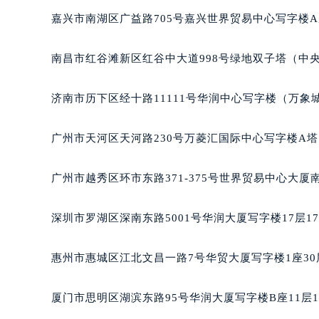
吉林省四平市铁东区紫气大路与南九
嘉兴市南湖区广益路705号嘉兴世界贸易中心写字楼A座
吉林省松原市宁江区五环大街萧邦售
吉林省通化市东昌区环通乡江南大街
南昌市红谷滩新区红谷中大道998号绿地双子塔（中央
吉林省延边市延吉市解放路萧邦售后
辽宁省鞍山市铁东区站前街萧邦售后
济南市历下区经十路11111号华润中心写字楼（万象城
辽宁省本溪市平山区胜利路萧邦售后
辽宁省朝阳市双塔区新华路萧邦售后
广州市天河区天河路230号万菱汇国际中心写字楼A塔
辽宁省丹东市振兴区七经街萧邦售后
辽宁省抚顺市新抚区东一路萧邦售后
广州市越秀区环市东路371-375号世界贸易中心大厦
辽宁省阜新市海州区解放大街萧邦售
辽宁省葫芦岛市连山区中央路萧邦售
深圳市罗湖区深南东路5001号华润大厦写字楼17层1
辽宁省锦州市古塔区中央大街萧邦售
辽宁省辽阳市白塔区新运大街萧邦售
惠州市惠城区江北文昌一路7号华贸大厦写字楼1座30
辽宁省盘锦市兴隆台区石油大街萧邦
辽宁省铁岭市银州区南马路萧邦售后
厦门市思明区湖滨东路95号华润大厦写字楼B座11层1
辽宁省营口市站前区市府路与渤海大