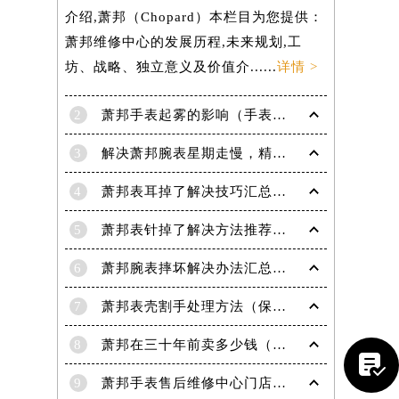
介绍,萧邦（Chopard）本栏目为您提供：
萧邦维修中心的发展历程,未来规划,工
坊、战略、独立意义及价值介......
详情 >
2
萧邦手表起雾的影响（手表起雾维护建议）
3
解决萧邦腕表星期走慢，精准调校秘籍在这里
4
萧邦表耳掉了解决技巧汇总（轻松修复爱表的小妙招）
5
萧邦表针掉了解决方法推荐（轻松修复你的爱表）
6
萧邦腕表摔坏解决办法汇总（专业修复与日常保养技巧）
7
萧邦表壳割手处理方法（保养与修复技巧指南）
提前预约）
8
萧邦在三十年前卖多少钱（名表价格变迁的历史洞察）

9
萧邦手表售后维修中心门店地址