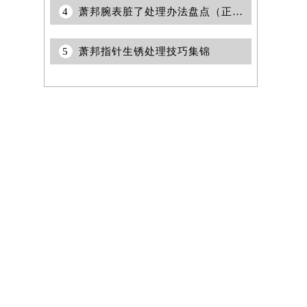
4
萧邦腕表脏了处理办法盘点（正确清洁保养指南）
5
萧邦指针生锈处理技巧集锦