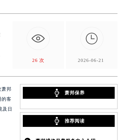

深
供
26 次
2026-06-21
枚萧邦
萧邦保养
明的客
境及日
推荐阅读