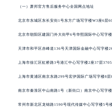
南宁市青秀区金湖路59号地王大厦12
（一）萧邦官方售后服务中心全国网点地址
合肥市蜀山区潜山路111号万象城华润
泉州市丰泽区宝洲路729号浦西万达中
北京市东城区东长安街1号东方广场写字楼W3座6层6
青岛市南区山东路6号华润大厦B座2
烟台市芝罘区胜利路139号万达金融中
北京市朝阳区建国门外大街甲6号华熙国际中心写字楼D
长春市朝阳区西安大路727号中银大厦
贵阳市南明区都司高架桥路33号亨特
天津市和平区赤峰道136号天津国际金融中心写字楼26
昆明市盘龙区北京路928号同德昆明
石家庄市长安区中山东路39号勒泰中
上海市徐汇区虹桥路3号港汇中心写字楼2座37层370
西安市碑林区南关正街88号华侨城长
海口市龙华区金贸东路5号海口华润大厦
上海市黄浦区南京东路299号宏伊国际广场写字楼8层
唐山市路南区新华东道100号万达广场
台州市椒江区东海大道1800号腾达中
南京市秦淮区中山南路1号（新街口）南京中心写字楼2
内蒙古自治区呼和浩特市玉泉区大学西
甘肃省兰州市七里河区西津西路16号兰
常州市新北区龙锦路1590号现代传媒中心写字楼5号楼
重庆市解放碑渝中区民权路28号英利