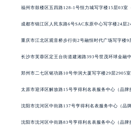
辽宁省沈阳市沈河区中街路137号亨
福州市鼓楼区五四路128-1号恒力城写字楼15层03
辽宁省沈阳市沈河区中街路83号亨
北京市朝阳区建国门外大街甲6号华熙
成都市锦江区人民东路6号SAC东原中心写字楼24层2
北京市东城区东长安街1号王府井东方
河北省保定市竞秀区朝阳北大街北国
重庆市江北区观音桥步行街2号融恒时代广场写字楼9层
内蒙古自治区阿拉善盟市左旗土尔扈
内蒙古自治区巴彦淖尔市临河区新华
长沙市芙蓉区定王台街道建湘路393号世茂环球金融中
内蒙古自治区包头市青山区幸福路甲
内蒙古自治区赤峰市红山区哈达街萧
郑州市二七区铭功路10号华润大厦写字楼29层2905
内蒙古自治区鄂尔多斯市东胜区伊金
内蒙古自治区呼伦贝尔市海拉尔区中
太原市迎泽区解放路15号亨得利名表服务中心（品牌
内蒙古自治区通辽市科尔沁区明仁大
内蒙古自治区乌海市海勃湾区人民南
沈阳市沈河区中街路137号亨得利名表服务中心（品
内蒙古自治区乌兰察布市集宁区恩和
内蒙古自治区锡林郭勒盟市锡林浩特
沈阳市沈河区中街路83号亨得利名表服务中心（品牌
内蒙古自治区兴安盟市乌兰浩特市兴