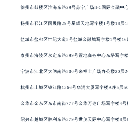
黑龙江省大庆市萨尔图区会战大街萧
徐州市鼓楼区淮海东路29号苏宁广场IFC国际金融中心
黑龙江省鹤岗市向阳区红军路萧邦售
黑龙江省黑河市爱辉区中央街萧邦售
扬州市邗江区国展路29号星耀天地写字楼1号楼18层1
黑龙江省鸡西市鸡冠区红军路萧邦售
黑龙江省佳木斯市向阳区长安路萧邦
盐城市盐都区世纪大道5号盐城金融城写字楼1号楼16
黑龙江省牡丹江市东安区太平路萧邦
黑龙江省七台河市桃山区大同街萧邦
泰州市海陵区永定东路399号置地商务中心东塔写字楼
黑龙江省齐齐哈尔市龙沙区龙华路萧
黑龙江省双鸭山市尖山区新兴大街萧
宁波市江北区大闸南路500号来福士广场办公楼20层2
黑龙江省绥化市北林区新华街与康庄
黑龙江省伊春市伊美区通河路萧邦售
杭州市上城区钱江路1366号华润大厦写字楼A座5层5
吉林省白城市洮北区明仁南街萧邦售
吉林省白山市浑江区浑江大街萧邦售
金华市金东区东市南街777号金华万达广场写字楼4号楼
吉林省吉林市船营区河南街萧邦售后
吉林省辽源市龙山区人民大街萧邦售
绍兴市越城区胜利东路379号世茂天际中心写字楼8层
吉林省梅河口市新华街道梅河大街萧