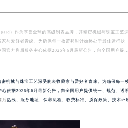
字楼1号楼16层1604室（需提前预约）
务中心东塔写字楼（华润万象城）17层1706室（需提前预约）
场办公楼20层2009室（需提前预约）
写字楼A座5层503-5室（需提前预约）
opard）作为享誉全球的高级制表品牌，其精密机械与珠宝工艺
广场写字楼4号楼22层2209室（需提前预约）
藏家与爱好者青睐。为确保每一枚萧邦时计始终处于最佳运行状
际中心写字楼8层805室（需提前预约）
易中心写字楼A座13层1304室（需提前预约）
中国官方售后服务中心依据2026年6月最新公告，向全国用户提
绿地双子塔（中央广场）A1座办公楼14层07室（需提前预约）
心写字楼（万象城）15层1508室（需提前预约）
际中心写字楼A塔7层704室（需提前预约）
，其精密机械与珠宝工艺深受腕表收藏家与爱好者青睐。为确保每一
世界贸易中心大厦南塔写字楼15层07室（需提前预约）
厦写字楼17层1701室（需提前预约）
心依据2026年6月最新公告，向全国用户提供统一、规范、透
厦写字楼1座30层05室（需提前预约）
售后
热线、服务地址、保养流程、收费标准、质保政策、技术环
字楼B座11层1104室（需提前预约）
写字楼15层03室（需提前预约）
心写字楼24层2406B室（需提前预约）