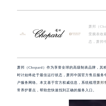
盐城市盐都区世纪大道5号盐城金融城写
泰州市海陵区永定东路399号置地商
宁波市江北区大闸南路500号来福士广
杭州市上城区钱江路1366号华润大厦
萧邦（Ch
金华市金东区东市南街777号金华万达
受腕表收
绍兴市越城区胜利东路379号世茂天
嘉兴市南湖区广益路705号嘉兴世界贸
态，萧邦
南昌市红谷滩新区红谷中大道998号
统一…
济南市历下区经十路11111号华润中
广州市天河区天河路230号万菱汇国
萧邦（Chopard）作为享誉全球的高级制表品牌
广州市越秀区环市东路371-375号
深圳市罗湖区深南东路5001号华润大
时计始终处于最佳运行状态，萧邦中国官方售后服务中
惠州市惠城区江北文昌一路7号华贸大
户服务网络。本文基于官方权威信息，系统梳理
萧邦
厦门市思明区湖滨东路95号华润大厦写
常养护要点，帮助您快速找到正确的服务入口。
福州市鼓楼区五四路128-1号恒力城
成都市锦江区人民东路6号SAC东原中