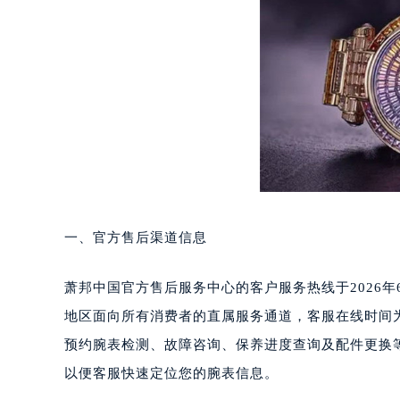
重庆市江北区观音桥步行街2号融恒时
长沙市芙蓉区定王台街道建湘路393
郑州市二七区铭功路10号华润大厦写字
太原市迎泽区解放路15号亨得利名
沈阳市沈河区中街路137号亨得利名
沈阳市沈河区中街路83号亨得利名
乌鲁木齐市天山区红山路26号时代广场
温州市鹿城区锦绣路1067号置信广场
哈尔滨市道里区友谊西路600号富力中
大连市中山区人民路15号国际金融大
一、官方售后渠道信息
佛山市禅城区季华五路57号万科金融中
东莞市东城街道鸿福东路1号民盈国贸
萧邦中国官方售后服务中心的客户服务热线于2026年6
无锡市梁溪区人民中路139号恒隆广场
地区面向所有消费者的直属服务通道，客服在线时间为每
南通市崇川区工农路57号圆融广场写字
预约腕表检测、故障咨询、保养进度查询及配件更换
苏州市苏州工业园区星港街199号苏州
以便客服快速定位您的腕表信息。
武汉市江汉区解放大道686号世界贸易