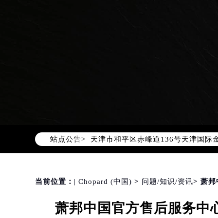
2026年8月萧邦中国区售后服务网络
2026年8月萧邦全国官方售后客户服务热线
萧邦官方全国统一服务热线400-88
2026年8月萧邦售后服务中心最新网
北京市朝阳区建国门外大街甲6号华熙
北京市东城区东长安街1号东方广场写
天津市和平区赤峰道136号天津国际金
站点公告>
上海市徐汇区虹桥路3号港汇中心写字楼
上海市黄浦区南京东路299号宏伊国
南京市秦淮区中山南路1号（新街口）
常州市新北区龙锦路1590号现代传媒
当前位置：
| Chopard (中国)
>
问题/知识/资讯
> 萧
徐州市鼓楼区淮海东路29号苏宁广场I
萧邦中国官方售后服务中心
扬州市邗江区国展路29号星耀天地写字