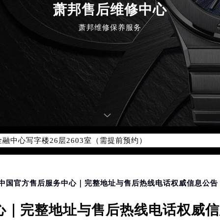
萧邦售后维修中心
萧邦维修保养服务
优化升级公告
：400-885-0231
5-0231，服务覆盖中国大陆、香港、澳门、台湾全部区域（非大陆需
点地址：
国际中心写字楼D座11层1102室（北京总部）（需提前预约）
字楼W3座6层602室（需提前预约）
融中心写字楼26层2603室（需提前预约）
2座37层3705室（需提前预约）
际广场写字楼8层806室（需提前预约）
南京中心写字楼22层C1-1室（需提前预约）
中心写字楼5号楼10层1008室（需提前预约）
邦中国官方售后服务中心｜完整地址与售后热线电话权威信息公告（
FC国际金融中心写字楼35层3508室（需提前预约）
｜完整地址与售后热线电话权威信息
楼1号楼18层1803室（需提前预约）