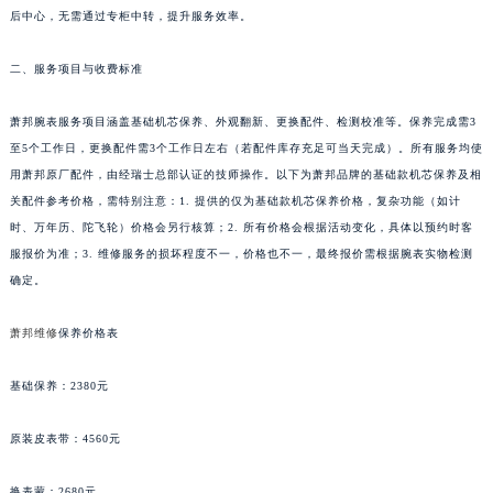
后中心，无需通过专柜中转，提升服务效率。
新疆维吾尔自治区昆玉市昆泉街萧邦售后服务中心（需提前预约）
新疆维吾尔自治区沙湾市三道河子镇世纪大道南路萧邦售后服务中心（需提前预约）
二、服务项目与收费标准
新疆维吾尔自治区石河子市北二路萧邦售后服务中心（需提前预约）
新疆维吾尔自治区双河市光明路萧邦售后服务中心（需提前预约）
萧邦腕表服务项目涵盖基础机芯保养、外观翻新、更换配件、检测校准等。保养完成需3
新疆维吾尔自治区塔城市塔城地区闻琴路萧邦售后服务中心（需提前预约）
至5个工作日，更换配件需3个工作日左右（若配件库存充足可当天完成）。所有服务均使
用萧邦原厂配件，由经瑞士总部认证的技师操作。以下为萧邦品牌的基础款机芯保养及相
新疆维吾尔自治区铁门关市兴疆路萧邦售后服务中心（需提前预约）
关配件参考价格，需特别注意：1. 提供的仅为基础款机芯保养价格，复杂功能（如计
新疆维吾尔自治区图木舒克市图木舒克市中兴街萧邦售后服务中心（需提前预约）
时、万年历、陀飞轮）价格会另行核算；2. 所有价格会根据活动变化，具体以预约时客
新疆维吾尔自治区吐鲁番市高昌区文化中路文化中路萧邦售后服务中心（需提前预约）
服报价为准；3. 维修服务的损坏程度不一，价格也不一，最终报价需根据腕表实物检测
新疆维吾尔自治区乌苏市乌鲁木齐北路萧邦售后服务中心（需提前预约）
确定。
新疆维吾尔自治区五家渠市长征西街萧邦售后服务中心（需提前预约）
新疆维吾尔自治区新星市东风路萧邦售后服务中心（需提前预约）
萧邦维修
保养价格表
新疆维吾尔自治区伊宁市解放西路萧邦售后服务中心（需提前预约）
基础保养：2380元
贵州省安顺市西秀区中华南路萧邦售后服务中心（需提前预约）
贵州省毕节市七星关区松山路萧邦售后服务中心（需提前预约）
原装皮表带：4560元
贵州省六盘水市钟山区钟山大道萧邦售后服务中心（需提前预约）
贵州省黔东南苗族侗族自治州凯里市北京西路萧邦售后服务中心（需提前预约）
换表蒙：2680元