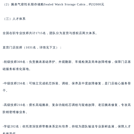
（2）腕表气密性长期存储舱Sealed Watch Storage Cabin，约32000元
甘肃省陇南市武都区人民路萧邦售后服务中心（需提前预约）
甘肃省平凉市崆峒区西大街萧邦售后服务中心（需提前预约）
（三）人才体系
甘肃省庆阳市西峰区南大街萧邦售后服务中心（需提前预约）
甘肃省天水市秦州区民主路萧邦售后服务中心（需提前预约）
全国在职专业技师共计1715名，团队分为直营与授权店两大体系。
甘肃省武威市凉州区迎宾路萧邦售后服务中心（需提前预约）
直营门店技师（1031名，详情见下文）：
甘肃省张掖市甘州区民乐北路萧邦售后服务中心（需提前预约）
宁夏回族自治区固原市原州区文化街萧邦售后服务中心（需提前预约）
-初级技师309名：负责腕表基础养护、外观翻新、常规检测及简单故障维修，保障门店基
宁夏回族自治区石嘴山市大武口区贺兰山路萧邦售后服务中心（需提前预约）
础服务标准化落地。
宁夏回族自治区吴忠市利通区开元大道萧邦售后服务中心（需提前预约）
宁夏回族自治区银川市兴庆区新华东路97号新百中心C馆一层C1-18号商铺萧邦售后服务中心（需提前预约）
-中级技师256名：可独立完成机芯拆装、调校、保养及中度故障修复，是门店核心服务骨
宁夏回族自治区中卫市沙坡头区鼓楼东街萧邦售后服务中心（需提前预约）
干。
青海省果洛藏族自治州玛沁县团结路萧邦售后服务中心（需提前预约）
-高级技师210名：擅长高端腕表、复杂功能机芯调校与疑难故障、老旧腕表修复，专攻高
青海省海北藏族自治州海晏县将军路萧邦售后服务中心（需提前预约）
阶精密维修业务。
青海省海东市乐都区滨河路萧邦售后服务中心（需提前预约）
青海省海南藏族自治州共和县青海湖大街萧邦售后服务中心（需提前预约）
-学徒202名：依托资深技师带教体系定向培养，持续为团队输送专业新鲜血液，保障人才
青海省海西蒙古族藏族自治州德令哈市柴达木路萧邦售后服务中心（需提前预约）
长效迭代。