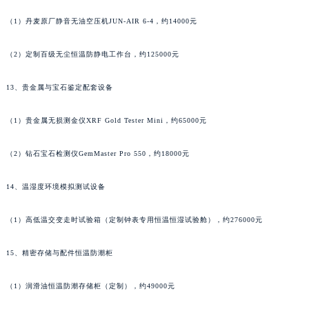
湖南省邵阳市双清区东风路萧邦售后服务中心（需提前预约）
（1）丹麦原厂静音无油空压机JUN-AIR 6-4，约14000元
湖南省湘潭市雨湖区莲城大道萧邦售后服务中心（需提前预约）
湖南省益阳市赫山区桃花仑路萧邦售后服务中心（需提前预约）
（2）定制百级无尘恒温防静电工作台，约125000元
湖南省永州市冷水滩区永州大道与中兴路交叉口萧邦售后服务中心（需提前预约）
13、贵金属与宝石鉴定配套设备
湖南省岳阳市岳阳楼区东茅岭路萧邦售后服务中心（需提前预约）
湖南省张家界市永定区解放路萧邦售后服务中心（需提前预约）
（1）贵金属无损测金仪XRF Gold Tester Mini，约65000元
湖南省长沙市芙蓉区建湘路393号世茂环球金融中心写字楼10层1013室萧邦售后服务中心（需提前预约）
湖南省株洲市芦淞区建设南路萧邦售后服务中心（需提前预约）
（2）钻石宝石检测仪GemMaster Pro 550，约18000元
甘肃省白银市白银区北京路萧邦售后服务中心（需提前预约）
14、温湿度环境模拟测试设备
甘肃省定西市安定区解放路萧邦售后服务中心（需提前预约）
甘肃省敦煌市沙州镇阳关中路萧邦售后服务中心（需提前预约）
（1）高低温交变走时试验箱（定制钟表专用恒温恒湿试验舱），约276000元
甘肃省合作市人民街萧邦售后服务中心（需提前预约）
甘肃省嘉峪关市雄关区新华中路萧邦售后服务中心（需提前预约）
15、精密存储与配件恒温防潮柜
甘肃省金昌市金川区北京路萧邦售后服务中心（需提前预约）
甘肃省酒泉市肃州区西大街萧邦售后服务中心（需提前预约）
（1）润滑油恒温防潮存储柜（定制），约49000元
甘肃省临夏市城南街道团结路萧邦售后服务中心（需提前预约）