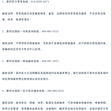
1、萧邦官方零售热线：010-8595-8571
新疆维吾尔自治区阿图什市光明路萧邦售后服务中心（需提前预约）
新疆维吾尔自治区白杨市军垦路萧邦售后服务中心（需提前预约）
服务说明：零售热线仅负责腕表销售、鉴赏、品牌咨询等零售相关服务，不支持售后维
新疆维吾尔自治区北屯市团结路萧邦售后服务中心（需提前预约）
修、保养、检测等项目；
新疆维吾尔自治区博乐市博乐市北京路萧邦售后服务中心（需提前预约）
2、萧邦全国统一专柜咨询热线：400-801-5523
新疆维吾尔自治区昌吉市延安北路萧邦售后服务中心（需提前预约）
新疆维吾尔自治区阜康市博峰路萧邦售后服务中心（需提前预约）
服务说明：可受理售后维修服务，专柜虽不直接提供维修服务，但可协助办理送修对接，
新疆维吾尔自治区哈密市伊州区建国北路萧邦售后服务中心（需提前预约）
将腕表转交至官方售后中心处理。
新疆维吾尔自治区和田市和田市北京西路萧邦售后服务中心（需提前预约）
新疆维吾尔自治区胡杨河市胡杨河市胡杨路萧邦售后服务中心（需提前预约）
3、萧邦全国统一商场服务热线：400-967-2013
新疆维吾尔自治区霍尔果斯市亚欧北路萧邦售后服务中心（需提前预约）
服务说明：国内各大主流商圈及高端商场均设有服务网点，拨打该热线可查询全国各城市
新疆维吾尔自治区喀什市解放北路萧邦售后服务中心（需提前预约）
就近商场服务网点精准地址及到店指引。
新疆维吾尔自治区可克达拉市幸福路萧邦售后服务中心（需提前预约）
新疆维吾尔自治区克拉玛依市克拉玛依区友谊路萧邦售后服务中心（需提前预约）
4、萧邦全国统一官方售后服务热线：400-885-0231
新疆维吾尔自治区库车市库车市文化东路萧邦售后服务中心（需提前预约）
新疆维吾尔自治区库尔勒市库尔勒市人民东路萧邦售后服务中心（需提前预约）
服务说明：提供售后、维修、保养、检测全流程服务，可咨询腕表维修价格、维修周期、
保养注意事项，受理腕表故障反馈、送修预约，解答售后相关各类疑问，直接对接官方售
新疆维吾尔自治区奎屯市团结西街萧邦售后服务中心（需提前预约）