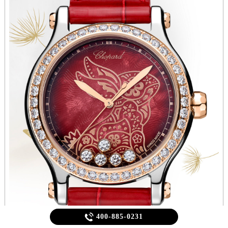

400-885-0231