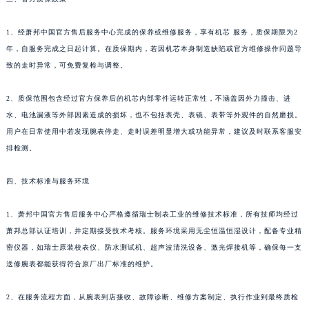
贵州省遵义市红花岗区共青大道与嵩山路交叉口萧邦售后服务中心（需提前预约）
1、经萧邦中国官方售后服务中心完成的保养或维修服务，享有机芯 服务，质保期限为2
四川省阿坝州市马尔康市团结街萧邦售后服务中心（需提前预约）
年，自服务完成之日起计算。在质保期内，若因机芯本身制造缺陷或官方维修操作问题导
四川省巴中市巴州区江北大道萧邦售后服务中心（需提前预约）
致的走时异常，可免费复检与调整。
四川省成都市锦江区人民东路6号SAC东原中心24层2406B室萧邦售后服务中心（需提前预约）
四川省达州市通川区中心广场、老车坝萧邦售后服务中心（需提前预约）
2、质保范围包含经过官方保养后的机芯内部零件运转正常性，不涵盖因外力撞击、进
四川省德阳市旌阳区长江西路、南街萧邦售后服务中心（需提前预约）
水、电池漏液等外部因素造成的损坏，也不包括表壳、表镜、表带等外观件的自然磨损。
四川省甘孜州市康定市情歌广场、箭炉街萧邦售后服务中心（需提前预约）
用户在日常使用中若发现腕表停走、走时误差明显增大或功能异常，建议及时联系客服安
排检测。
四川省广安市广安区建安南路萧邦售后服务中心（需提前预约）
四川省广元市利州区老城南北街、东大街萧邦售后服务中心（需提前预约）
四、技术标准与服务环境
四川省乐山市市中区嘉定中路萧邦售后服务中心（需提前预约）
四川省凉山州市西昌市大巷口下街萧邦售后服务中心（需提前预约）
1、萧邦中国官方售后服务中心严格遵循瑞士制表工业的维修技术标准，所有技师均经过
四川省泸州市江阳区治平路萧邦售后服务中心（需提前预约）
萧邦总部认证培训，并定期接受技术考核。服务环境采用无尘恒温恒湿设计，配备专业精
四川省眉山市东坡区三苏路萧邦售后服务中心（需提前预约）
密仪器，如瑞士原装校表仪、防水测试机、超声波清洗设备、激光焊接机等，确保每一支
送修腕表都能获得符合原厂出厂标准的维护。
四川省绵阳市涪城区翠花街萧邦售后服务中心（需提前预约）
四川省南充市高坪区江东大道萧邦售后服务中心（需提前预约）
2、在服务流程方面，从腕表到店接收、故障诊断、维修方案制定、执行作业到最终质检
四川省内江市东兴区汉安大道萧邦售后服务中心（需提前预约）