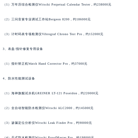
（1）万年历综合检测仪Witschi Perpetual Calendar Tester，约238000元
福建省厦门市思明区湖滨东路95号万象城华润大厦B座11层1104室萧邦售后服务中心（需提前预约）
广东省潮州市潮安区新风路与潮汕路交汇处萧邦售后服务中心（需提前预约）
（2）三问音簧专业调试工作站Bergeon 8200，约186000元
广东省广州市天河区天河路230号万菱汇国际中心A塔7层704室萧邦售后服务中心（需提前预约）
广东省广州市越秀区环市东路371-375号世界贸易中心大厦南塔15层1507室萧邦售后服务中心（需提前预约）
（3）计时码表专项检测仪Vibrograf Chrono Test Pro，约152000元
广东省河源市源城区越王大道萧邦售后服务中心（需提前预约）
3、表盘/指针修复专用设备
广东省惠州市惠城区江北文昌一路7号华贸大厦1座30层3005室萧邦售后服务中心（需提前预约）
广东省江门市蓬江区广场西路萧邦售后服务中心（需提前预约）
（1）指针矫正机Watch Hand Corrector Pro，约37000元
广东省揭阳市榕城进贤门步行街萧邦售后服务中心（需提前预约）
广东省茂名市电白区水东街道迎宾大道萧邦售后服务中心（需提前预约）
4、防水性能测试设备
广东省梅州市梅江区金燕大道萧邦售后服务中心（需提前预约）
广东省清远市清城区湖西路萧邦售后服务中心（需提前预约）
（1）海神旗舰试水机GREINER LT-121 Poseidon，约220000元
广东省汕头市龙湖区长平路萧邦售后服务中心（需提前预约）
（2）全自动智能防水检测仪Witschi ALC2000，约145000元
广东省汕尾市城区香洲街道园林社区翠园街萧邦售后服务中心（需提前预约）
广东省韶关市武江区芙蓉新区与老城中心交汇处萧邦售后服务中心（需提前预约）
（3）渗漏定位分析仪Witschi Leak Finder Pro，约90000元
广东省深圳市罗湖区深南东路5001号华润大厦17层1701室萧邦售后服务中心（需提前预约）
广东省阳江市江城区东风一路萧邦售后服务中心（需提前预约）
（4）干式防水检测仪Witschi ProofMaster Pro，约198000元