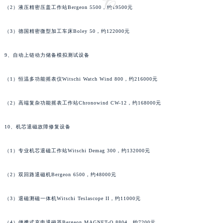
（2）液压精密压盖工作站Bergeon 5500，约19500元
河南省开封市鼓楼区中山路萧邦售后服务中心（需提前预约）
河南省洛阳市西工区中州中路与解放路交叉口萧邦售后服务中心（需提前预约）
（3）德国精密微型加工车床Boley 50，约122000元
河南省漯河市源汇区交通路萧邦售后服务中心（需提前预约）
河南省南阳市宛城区范蠡东路与南都路交叉口萧邦售后服务中心（需提前预约）
9、自动上链动力储备模拟测试设备
河南省平顶山市卫东区建设路萧邦售后服务中心（需提前预约）
（1）恒温多功能摇表仪Witschi Watch Wind 800，约216000元
河南省濮阳市大华龙区开州路绿城路交叉口萧邦售后服务中心（需提前预约）
河南省三门峡市湖滨区和平路萧邦售后服务中心（需提前预约）
（2）高端复杂功能摇表工作站Chronowind CW-12，约168000元
河南省商丘市梁园区神火大道萧邦售后服务中心（需提前预约）
河南省新乡市红旗区人民路萧邦售后服务中心（需提前预约）
10、机芯退磁故障修复设备
河南省信阳市浉河区东方红大道萧邦售后服务中心（需提前预约）
河南省许昌市魏都区建安大道与八龙路交叉口萧邦售后服务中心（需提前预约）
（1）专业机芯退磁工作站Witschi Demag 300，约132000元
河南省郑州市二七区民主路10号华润大厦29层2905室萧邦售后服务中心（需提前预约）
（2）双回路退磁机Bergeon 6500，约48000元
河南省周口市川汇区七一路萧邦售后服务中心（需提前预约）
河南省驻马店市驿城区乐山大道与置地大道交叉口萧邦售后服务中心（需提前预约）
（3）退磁测磁一体机Witschi Teslascope II，约11000元
湖北省鄂州市鄂城区文星大道萧邦售后服务中心（需提前预约）
湖北省黄冈市黄州区赤壁大道萧邦售后服务中心（需提前预约）
（4）便携式充电退磁器Bergeon MAGNET-O 8804，约7200元