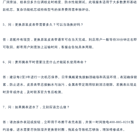
厂润滑油、校表仪多方位调校走时精度、防水性能测试。此项服务适用于大多数萧邦基础
广西省南宁市青秀区金湖路59号地王大厦12楼1224室萧邦售后服务中心（需提前预约）
款机芯。复杂功能机芯或特殊型号的保养费用需单独评估。
安徽省合肥市蜀山区潜山路111号万象城华润大厦B座12楼03室萧邦售后服务中心（需提前预约）
福建省泉州市丰泽区宝洲路729号浦西万达中心写字楼A座7楼709室萧邦售后服务中心（需提前预约）
5、问：更换原装皮表带需要多久？可以当场换好吗？
山东省青岛市南区山东路6号华润大厦B座22层04室萧邦售后服务中心（需提前预约）
答：若配件有现货，更换原装皮表带通常可在当天完成。到店用户一般等待30分钟左右即
山东省烟台市芝罘区胜利路139号万达金融中心A座907室萧邦售后服务中心（需提前预约）
可取回。邮寄用户则需加上运输时间，客服会告知具体周期。
吉林省长春市朝阳区西安大路727号中银大厦A座(旺进大厦)18层09室萧邦售后服务中心（需提前预约）
贵州省贵阳市南明区都司高架桥路33号亨特国际金融中心14楼14D萧邦售后服务中心（需提前预约）
6、问：萧邦腕表平时需要注意什么才能延长使用寿命？
云南省昆明市盘龙区北京路928号同德昆明广场写字楼10层06室萧邦售后服务中心（需提前预约）
河北省石家庄市长安区中山东路39号勒泰中心写字楼B座13层07室萧邦售后服务中心（需提前预约）
答：建议每2至3年进行一次机芯保养。日常佩戴避免接触强磁场和高温环境，表冠确保锁
紧，防止进水。皮质表带忌接触水与油污，金属表带定期用软刷清洁缝隙。若腕表出现走
陕西省西安市碑林区南关正街88号华侨城长安国际中心E座6楼10室萧邦售后服务中心（需提前预约）
时异常或停走，及时联系官方售后检测。
海南省海口市龙华区金贸东路5号海口华润大厦B座17层1707室萧邦售后服务中心（需提前预约）
河北省唐山市路南区新华东道100号万达广场写字楼A座10层1002室萧邦售后服务中心（需提前预约）
7、问：如果腕表进水了，立刻应该怎么做？
台州市椒江区东海大道1800号腾达中心东1幢20楼2002室萧邦售后服务中心（需提前预约）
呼和浩特市玉泉区大学西街70号华润万象城写字楼（鄂尔多斯大厦）23层2326室萧邦售后服务中心（需提前预约）
答：请勿操作表冠或按钮，立即用干布擦干表壳表面，并第一时间致电400-885-0231预
兰州市七里河区西津西路16号兰州中心写字楼21层2102室萧邦售后服务中心（需提前预约）
约送修。进水需要尽快除湿并更换密封圈，拖延会导致机芯锈蚀，增加维修成本。
重庆市解放碑渝中区民权路28号英利国际金融中心写字楼20层01室萧邦售后服务中心（需提前预约）