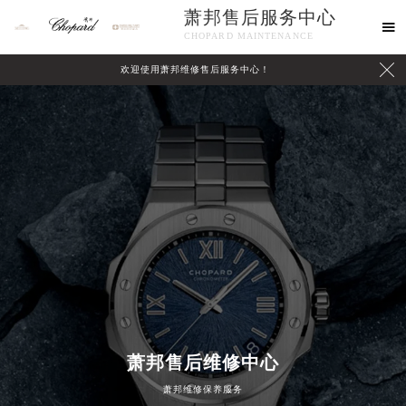
萧邦售后服务中心

CHOPARD MAINTENANCE

欢迎使用萧邦维修售后服务中心！
中心介绍
联系我们
萧邦售后维修中心
2026年8月萧邦中国区售后服务网络优化升级公告
萧邦维修保养服务
2026年8月萧邦全国官方售后客户服务热线：400-885-0231