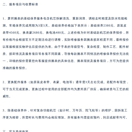
二、服务项目与收费标准
新疆维吾尔自治区石河子市北二路萧邦售后服务中心（需提前预约）
新疆维吾尔自治区双河市光明路萧邦售后服务中心（需提前预约）
1、萧邦腕表的基础保养服务包含机芯拆解清洗、重新润滑、调校走时精度及防水性能检
新疆维吾尔自治区塔城市塔城地区闻琴路萧邦售后服务中心（需提前预约）
测。常规保养完成周期为3至5天。基础保养价格如下表所示：基础保养2380元、原装皮
新疆维吾尔自治区铁门关市兴疆路萧邦售后服务中心（需提前预约）
表带4560元、换表蒙2680元、换电池480元。上述价格为针对基础款机芯的保养报价，所
新疆维吾尔自治区图木舒克市图木舒克市中兴街萧邦售后服务中心（需提前预约）
有价格均会根据官方不定期活动进行调整，实际维修服务因腕表损坏程度不同，最终报价
以客服根据实物评估后提供的为准。由于手表的等级型号、复杂程度、制作工艺、配件材
新疆维吾尔自治区吐鲁番市高昌区文化中路文化中路萧邦售后服务中心（需提前预约）
质、损坏情况及服务项目等各项不同因素，导致每款腕表不同情况的维修保养报价无法统
新疆维吾尔自治区乌苏市乌鲁木齐北路萧邦售后服务中心（需提前预约）
一，详细的报价需要您向客服提供腕表的具体信息、腕表现状及服务项目，方可为您提供
新疆维吾尔自治区五家渠市长征西街萧邦售后服务中心（需提前预约）
准确的服务报价。
新疆维吾尔自治区新星市东风路萧邦售后服务中心（需提前预约）
新疆维吾尔自治区伊宁市解放西路萧邦售后服务中心（需提前预约）
2、更换配件服务（如原装皮表带、表蒙、电池等）通常需3天左右完成。若配件有现货，
贵州省安顺市西秀区中华南路萧邦售后服务中心（需提前预约）
可于当天完成更换。更换过程中使用的全部配件均为萧邦原厂供应，确保材质与工艺的权
威性。
贵州省毕节市七星关区松山路萧邦售后服务中心（需提前预约）
贵州省六盘水市钟山区钟山大道萧邦售后服务中心（需提前预约）
3、除基础保养外，针对复杂功能机芯（如计时、万年历、陀飞轮等）的维护，因拆装工
贵州省黔东南苗族侗族自治州凯里市北京西路萧邦售后服务中心（需提前预约）
序更为精密，所需时长与费用均会相应增加。所有服务均需提前预约，到店或邮寄均可。
贵州省黔西南布依族苗族自治州兴义市大道与桔香路交汇处萧邦售后服务中心（需提前预约）
贵州省铜仁市碧江区民主路萧邦售后服务中心（需提前预约）
三、官方质保政策