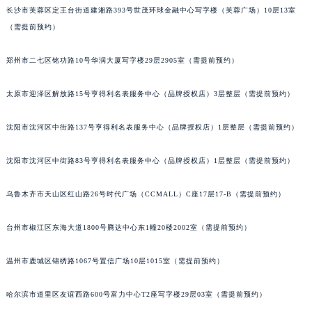
长沙市芙蓉区定王台街道建湘路393号世茂环球金融中心写字楼（芙蓉广场）10层13室
内蒙古自治区阿拉善盟市左旗土尔扈特大街萧邦售后服务中心（需提前预约）
（需提前预约）
内蒙古自治区巴彦淖尔市临河区新华街萧邦售后服务中心（需提前预约）
内蒙古自治区包头市青山区幸福路甲3号王府井百货名表维修萧邦售后服务中心（需提前预约）
郑州市二七区铭功路10号华润大厦写字楼29层2905室（需提前预约）
内蒙古自治区赤峰市红山区哈达街萧邦售后服务中心（需提前预约）
内蒙古自治区鄂尔多斯市东胜区伊金霍洛街萧邦售后服务中心（需提前预约）
太原市迎泽区解放路15号亨得利名表服务中心（品牌授权店）3层整层（需提前预约）
内蒙古自治区呼伦贝尔市海拉尔区中央街萧邦售后服务中心（需提前预约）
沈阳市沈河区中街路137号亨得利名表服务中心（品牌授权店）1层整层（需提前预约）
内蒙古自治区通辽市科尔沁区明仁大街萧邦售后服务中心（需提前预约）
内蒙古自治区乌海市海勃湾区人民南路萧邦售后服务中心（需提前预约）
沈阳市沈河区中街路83号亨得利名表服务中心（品牌授权店）1层整层（需提前预约）
内蒙古自治区乌兰察布市集宁区恩和大街萧邦售后服务中心（需提前预约）
内蒙古自治区锡林郭勒盟市锡林浩特市光明街与额尔敦路交叉口萧邦售后服务中心（需提前预约）
乌鲁木齐市天山区红山路26号时代广场（CCMALL）C座17层17-B（需提前预约）
内蒙古自治区兴安盟市乌兰浩特市兴安大街萧邦售后服务中心（需提前预约）
台州市椒江区东海大道1800号腾达中心东1幢20楼2002室（需提前预约）
山西省大同市平城区迎宾街萧邦售后服务中心（需提前预约）
山西省晋城市城区黄华街萧邦售后服务中心（需提前预约）
温州市鹿城区锦绣路1067号置信广场10层1015室（需提前预约）
山西省晋中市榆次区顺城街萧邦售后服务中心（需提前预约）
山西省临汾市尧都区解放路萧邦售后服务中心（需提前预约）
哈尔滨市道里区友谊西路600号富力中心T2座写字楼29层03室（需提前预约）
山西省吕梁市离石区永宁中路与建设街交叉口萧邦售后服务中心（需提前预约）