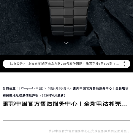
萧邦官方全国统一服务热线400-885-0231，服务覆盖中国大陆、香港、澳门、台湾全部区域（非大陆需加拨“+86”）
2026年8月萧邦售后服务中心最新网点地址：
北京市朝阳区建国门外大街甲6号华熙国际中心写字楼D座11层1102室（北京总部）（需提前预约）
北京市东城区东长安街1号东方广场写字楼W3座6层602室（需提前预约）
天津市和平区赤峰道136号天津国际金融中心写字楼26层2603室（需提前预约）
上海市徐汇区虹桥路3号港汇中心写字楼2座37层3705室（需提前预约）
上海市黄浦区南京东路299号宏伊国际广场写字楼8层806室（需提前预约）
▲
站点公告>
南京市秦淮区中山南路1号（新街口）南京中心写字楼22层C1-1室（需提前预约）
▼
常州市新北区龙锦路1590号现代传媒中心写字楼5号楼10层1008室（需提前预约）
徐州市鼓楼区淮海东路29号苏宁广场IFC国际金融中心写字楼35层3508室（需提前预约）
当前位置：
| Chopard (中国)
>
问题/知识/资讯
> 萧邦中国官方售后服务中心｜全新电话
扬州市邗江区国展路29号星耀天地写字楼1号楼18层1803室（需提前预约）
和完整地址权威信息声明（2026年6月最新）
盐城市盐都区世纪大道5号盐城金融城写字楼1号楼16层1604室（需提前预约）
萧邦中国官方售后服务中心｜全新电话和完整地址权威信息声明（2026年6月最新）
泰州市海陵区永定东路399号置地商务中心东塔写字楼（华润万象城）17层1706室（需提前预约）
宁波市江北区大闸南路500号来福士广场办公楼20层2009室（需提前预约）
杭州市上城区钱江路1366号华润大厦写字楼A座5层503-5室（需提前预约）
金华市金东区东市南街777号金华万达广场写字楼4号楼22层2209室（需提前预约）
萧邦中国官方售后服务中心已完成服务体系的全面升级，