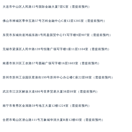
山西省朔州市朔城区怡西路与鄯阳西街交汇处萧邦售后服务中心（需提前预约）
大连市中山区人民路15号国际金融大厦7层G室（需提前预约）
山西省忻州市忻府区和平东街与七一南路交叉口萧邦售后服务中心（需提前预约）
佛山市禅城区季华五路57号万科金融中心C座12层1205室（需提前预约）
山西省阳泉市郊区平阳东街与新城大道交叉口萧邦售后服务中心（需提前预约）
山西省运城市盐湖区河东街萧邦售后服务中心（需提前预约）
东莞市东城街道鸿福东路1号民盈国贸中心T1写字楼9层907室（需提前预约）
山西省长治市潞州区英雄中路萧邦售后服务中心（需提前预约）
山西省太原市迎泽区迎泽街道解放路15号亨得利名表维修授权店3楼萧邦售后服务中心（需提前预约）
无锡市梁溪区人民中路139号恒隆广场写字楼1座11层1104室（需提前预约）
天津市和平区赤峰道136号天津国际金融中心26层2603室萧邦售后服务中心（需提前预约）
南通市崇川区工农路57号圆融广场写字楼16层1603室（需提前预约）
安徽省安庆市迎江区人民路萧邦售后服务中心（需提前预约）
安徽省蚌埠市蚌山区淮河路萧邦售后服务中心（需提前预约）
苏州市苏州工业园区星港街199号苏州中心办公楼C座22层08室（需提前预约）
安徽省亳州市谯城区魏武大道萧邦售后服务中心（需提前预约）
安徽省池州市贵池区长江路萧邦售后服务中心（需提前预约）
武汉市江汉区解放大道686号世界贸易大厦38层09室（需提前预约）
安徽省滁州市琅琊区南谯北路萧邦售后服务中心（需提前预约）
安徽省阜阳市颍州区颍州北路萧邦售后服务中心（需提前预约）
南宁市青秀区金湖路59号地王大厦12楼1224室（需提前预约）
安徽省淮北市相山区淮海路萧邦售后服务中心（需提前预约）
合肥市蜀山区潜山路111号万象城华润大厦B座12楼03室（需提前预约）
安徽省淮南市田家庵区国庆中路萧邦售后服务中心（需提前预约）
安徽省黄山市屯溪区黄山西路萧邦售后服务中心（需提前预约）