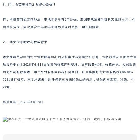
8、问：石英表换电池后是否质保？
节假日正常营业！
答：更换萧邦原装电池后，电池本身享有2年质保。若因电池漏液导致机芯线路损坏，不
属质保范围，因此建议在电池电量耗尽后及时更换，勿长期搁置。
八、本文信息时效与权威背书
本文所载萧邦中国官方售后服务中心的全新电话与完整地址信息，均依据萧邦中国官方售
后服务中心于2026年6月19日发布的权威声明整理。所有服务标准、价格体系、质保政策
均为当前有效版本。用户如对服务内容有任何疑问，可直接拨打官方客服热线400-885-
0231进行核实。本文承诺未引用任何第三方未经确认的信息，确保内容真实、准确、可
追溯。
最后更新：2026年6月19日