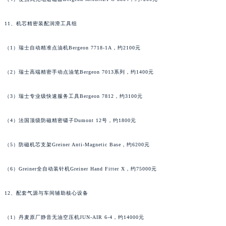
湖北省黄石市黄石港区武汉路萧邦售后服务中心（需提前预约）
11、机芯精密装配润滑工具组
湖北省荆门市东宝中天街步行街萧邦售后服务中心（需提前预约）
湖北省荆州市荆州区荆中路萧邦售后服务中心（需提前预约）
（1）瑞士自动精准点油机Bergeon 7718-1A，约2100元
湖北省十堰市茅箭区人民北路萧邦售后服务中心（需提前预约）
湖北省随州市曾都区青年路萧邦售后服务中心（需提前预约）
（2）瑞士高端精密手动点油笔Bergeon 7013系列，约1400元
湖北省咸宁市咸安区长安大道萧邦售后服务中心（需提前预约）
湖北省襄阳市樊城区长虹路与人民路交叉口萧邦售后服务中心（需提前预约）
（3）瑞士专业级快速服务工具Bergeon 7812，约3100元
湖北省孝感市孝南区复兴大道萧邦售后服务中心（需提前预约）
（4）法国顶级防磁精密镊子Dumont 12号，约1800元
湖北省宜昌市西陵区夷陵大道与港窑路萧邦售后服务中心（需提前预约）
湖南省常德市武陵区人民路萧邦售后服务中心（需提前预约）
（5）防磁机芯支架Greiner Anti-Magnetic Base，约6200元
湖南省郴州市北湖区国庆北路萧邦售后服务中心（需提前预约）
湖南省衡阳市雁峰区解放路萧邦售后服务中心（需提前预约）
（6）Greiner全自动装针机Greiner Hand Fitter X，约75000元
湖南省怀化市鹤城区迎丰中路萧邦售后服务中心（需提前预约）
12、配套气源与车间辅助核心设备
湖南省娄底市娄星区长青街萧邦售后服务中心（需提前预约）
湖南省邵阳市双清区东风路萧邦售后服务中心（需提前预约）
（1）丹麦原厂静音无油空压机JUN-AIR 6-4，约14000元
湖南省湘潭市雨湖区莲城大道萧邦售后服务中心（需提前预约）