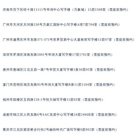
辽宁省本溪市平山区胜利路萧邦售后服务中心（需提前预约）
济南市历下区经十路11111号华润中心写字楼（万象城）15层1508室（需提前预约）
辽宁省朝阳市双塔区新华路萧邦售后服务中心（需提前预约）
辽宁省丹东市振兴区七经街萧邦售后服务中心（需提前预约）
广州市天河区天河路230号万菱汇国际中心写字楼A塔7层704室（需提前预约）
辽宁省抚顺市新抚区东一路萧邦售后服务中心（需提前预约）
广州市越秀区环市东路371-375号世界贸易中心大厦南塔写字楼15层07室（需提前预约）
辽宁省阜新市海州区解放大街萧邦售后服务中心（需提前预约）
辽宁省葫芦岛市连山区中央路萧邦售后服务中心（需提前预约）
深圳市罗湖区深南东路5001号华润大厦写字楼17层1701室（需提前预约）
辽宁省锦州市古塔区中央大街萧邦售后服务中心（需提前预约）
辽宁省辽阳市白塔区新运大街萧邦售后服务中心（需提前预约）
惠州市惠城区江北文昌一路7号华贸大厦写字楼1座30层05室（需提前预约）
辽宁省盘锦市兴隆台区石油大街萧邦售后服务中心（需提前预约）
厦门市思明区湖滨东路95号华润大厦写字楼B座11层1104室（需提前预约）
辽宁省铁岭市银州区南马路萧邦售后服务中心（需提前预约）
辽宁省营口市站前区市府路与渤海大街交叉口萧邦售后服务中心（需提前预约）
福州市鼓楼区五四路128-1号恒力城写字楼15层03室（需提前预约）
辽宁省沈阳市沈河区中街路137号亨得利名表维修授权店1楼萧邦售后服务中心（需提前预约）
辽宁省沈阳市沈河区中街路83号亨得利名表维修授权店1楼萧邦售后服务中心（需提前预约）
成都市锦江区人民东路6号SAC东原中心写字楼24层2406B室（需提前预约）
北京市朝阳区建国门外大街甲6号华熙国际中心D座11层1102室萧邦售后服务中心（北京总部）（需提前预约）
北京市东城区东长安街1号王府井东方广场W3座6层602室萧邦售后服务中心（需提前预约）
重庆市江北区观音桥步行街2号融恒时代广场写字楼9层902室（需提前预约）
河北省保定市竞秀区朝阳北大街北国先天下萧邦售后服务中心（需提前预约）