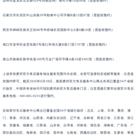
昆明市盘龙区北京路928号同德昆明广场写字楼10层06室（需提前预约）
福建省三明市三元区东乾二路萧邦售后服务中心（需提前预约）
福建省漳州市龙文区步港路萧邦售后服务中心（需提前预约）
石家庄市长安区中山东路39号勒泰中心写字楼B座13层07室（需提前预约）
江苏省常州市新北区龙锦路1590号现代传媒中心5号楼10层1008室萧邦售后服务中心（需提前预约）
西安市碑林区南关正街88号华侨城长安国际中心E座6楼10室（需提前预约）
江苏省淮安市清江浦区淮海北路萧邦售后服务中心（需提前预约）
江苏省连云港市海州区通灌北路萧邦售后服务中心（需提前预约）
海口市龙华区金贸东路5号海口华润大厦B座17层1707室（需提前预约）
江苏省南京市秦淮区中山南路1号南京中心22层22-C1-C3室萧邦售后服务中心（需提前预约）
江苏省宿迁市宿城区西湖路萧邦售后服务中心（需提前预约）
唐山市路南区新华东道100号万达广场写字楼A座10层1002室（需提前预约）
江苏省泰州市海陵区永定东路399号置地商务中心东塔（华润万象城）17层1706室萧邦售后服务中心（需提前预约）
上述所有萧邦官方售后服务地址服务范围均为全国，全部可选择到店或邮寄服务，注意提
江苏省徐州市鼓楼区淮海东路29号苏宁广场IFC国际金融中心35层3508室萧邦售后服务中心（需提前预约）
前预约即可。截至2026年6月18日，最新萧邦官方售后服务中心网点布局已覆盖34个省级
江苏省盐城市盐都区世纪大道5号盐城金融城写字楼1号楼16层1604室萧邦售后服务中心（需提前预约）
行政区，中国所有省份均可找到萧邦的官方售后服务门店，注意需拨打萧邦全国官方售后
江苏省扬州市邗江区国展路29号星耀天地写字楼1号楼18层1803室萧邦售后服务中心（需提前预约）
服务热线：400-885-0231进行预约。
江苏省镇江市京口区中山东路萧邦售后服务中心（需提前预约）
江西省抚州市临川区赣东大道萧邦售后服务中心（需提前预约）
目前
萧邦售后
服务中心网点已覆盖全国34个省级行政区：北京、上海、天津、重庆、澳
江西省赣州市章贡区文清路萧邦售后服务中心（需提前预约）
门、香港、河北省、山西省、内蒙古自治区、辽宁省、吉林省、黑龙江省、江苏省、浙江
省、安徽省、福建省、江西省、山东省、台湾省、河南省、湖北省、湖南省、广东省、广
江西省吉安市吉州区井冈山大道萧邦售后服务中心（需提前预约）
西壮族自治区、海南省、四川省、贵州省、云南省、西藏自治区、陕西省、甘肃省、青海
江西省景德镇市珠山区珠山中路萧邦售后服务中心（需提前预约）