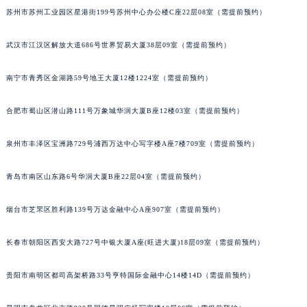
苏州市苏州工业园区星港街199号苏州中心办公楼C座22层08室（需提前预约）
安徽省池州市贵池区长江路萧邦售后服务中心（需提前预约）
安徽省滁州市琅琊区南谯北路萧邦售后服务中心（需提前预约）
武汉市江汉区解放大道686号世界贸易大厦38层09室（需提前预约）
安徽省阜阳市颍州区颍州北路萧邦售后服务中心（需提前预约）
安徽省淮北市相山区淮海路萧邦售后服务中心（需提前预约）
南宁市青秀区金湖路59号地王大厦12楼1224室（需提前预约）
安徽省淮南市田家庵区国庆中路萧邦售后服务中心（需提前预约）
安徽省黄山市屯溪区黄山西路萧邦售后服务中心（需提前预约）
合肥市蜀山区潜山路111号万象城华润大厦B座12楼03室（需提前预约）
安徽省六安市金安区解放中路萧邦售后服务中心（需提前预约）
泉州市丰泽区宝洲路729号浦西万达中心写字楼A座7楼709室（需提前预约）
安徽省马鞍山市雨山区湖南西路萧邦售后服务中心（需提前预约）
安徽省宿州市埇桥区人民中路萧邦售后服务中心（需提前预约）
青岛市南区山东路6号华润大厦B座22层04室（需提前预约）
安徽省铜陵市铜官区石城大道萧邦售后服务中心（需提前预约）
安徽省芜湖市镜湖区中山路步行街萧邦售后服务中心（需提前预约）
烟台市芝罘区胜利路139号万达金融中心A座907室（需提前预约）
安徽省宣城市宣州区叠嶂西路萧邦售后服务中心（需提前预约）
长春市朝阳区西安大路727号中银大厦A座(旺进大厦)18层09室（需提前预约）
福建省龙岩市新罗区九一南路萧邦售后服务中心（需提前预约）
福建省南平市建阳区人民西路萧邦售后服务中心（需提前预约）
贵阳市南明区都司高架桥路33号亨特国际金融中心14楼14D（需提前预约）
福建省宁德市蕉城区天湖东路萧邦售后服务中心（需提前预约）
福建省莆田市城厢区霞林街道荔华东大道萧邦售后服务中心（需提前预约）