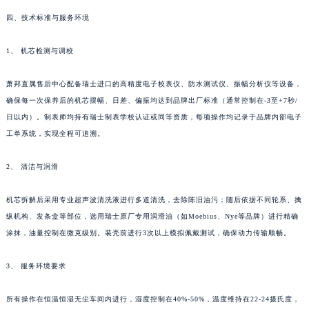
西藏自治区那曲市色尼区浙江西路萧邦售后服务中心（需提前预约）
四、技术标准与服务环境
西藏自治区日喀则市桑珠孜区上海中路萧邦售后服务中心（需提前预约）
1、 机芯检测与调校
西藏自治区山南市乃东区湖北大道萧邦售后服务中心（需提前预约）
云南省保山市隆阳区正阳路萧邦售后服务中心（需提前预约）
萧邦直属售后中心配备瑞士进口的高精度电子校表仪、防水测试仪、振幅分析仪等设备，
云南省楚雄彝族自治州楚雄市鹿城南路萧邦售后服务中心（需提前预约）
确保每一次保养后的机芯摆幅、日差、偏振均达到品牌出厂标准（通常控制在-3至+7秒/
云南省大理白族自治州大理市建设路萧邦售后服务中心（需提前预约）
日以内）。制表师均持有瑞士制表学校认证或同等资质，每项操作均记录于品牌内部电子
云南省德宏傣族景颇族自治州芒市团结大街萧邦售后服务中心（需提前预约）
工单系统，实现全程可追溯。
云南省迪庆藏族自治州香格里拉市长征大道萧邦售后服务中心（需提前预约）
2、 清洁与润滑
云南省红河哈尼族彝族自治州蒙自市天马路萧邦售后服务中心（需提前预约）
云南省丽江市古城区七星街萧邦售后服务中心（需提前预约）
机芯拆解后采用专业超声波清洗液进行多道清洗，去除陈旧油污；随后依据不同轮系、擒
云南省临沧市临翔区世纪路萧邦售后服务中心（需提前预约）
纵机构、发条盒等部位，选用瑞士原厂专用润滑油（如Moebius、Nye等品牌）进行精确
云南省怒江傈僳族自治州泸水市人民路萧邦售后服务中心（需提前预约）
涂抹，油量控制在微克级别。装壳前进行3次以上模拟佩戴测试，确保动力传输顺畅。
云南省普洱市思茅区振兴大道萧邦售后服务中心（需提前预约）
云南省曲靖市麒麟区学府路萧邦售后服务中心（需提前预约）
3、 服务环境要求
云南省文山壮族苗族自治州文山市东风路萧邦售后服务中心（需提前预约）
所有操作在恒温恒湿无尘车间内进行，湿度控制在40%-50%，温度维持在22-24摄氏度，
云南省西双版纳傣族自治州景洪市宣慰大道萧邦售后服务中心（需提前预约）