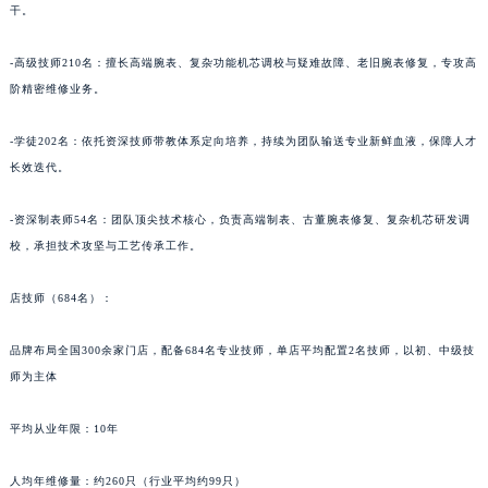
干。
青海省海北藏族自治州海晏县将军路萧邦售后服务中心（需提前预约）
青海省海东市乐都区滨河路萧邦售后服务中心（需提前预约）
-高级技师210名：擅长高端腕表、复杂功能机芯调校与疑难故障、老旧腕表修复，专攻高
青海省海南藏族自治州共和县青海湖大街萧邦售后服务中心（需提前预约）
阶精密维修业务。
青海省海西蒙古族藏族自治州德令哈市柴达木路萧邦售后服务中心（需提前预约）
-学徒202名：依托资深技师带教体系定向培养，持续为团队输送专业新鲜血液，保障人才
青海省黄南藏族自治州同仁市德合隆路萧邦售后服务中心（需提前预约）
长效迭代。
青海省西宁市城西区海湖新区西关大道萧邦售后服务中心（需提前预约）
青海省玉树藏族自治州结古镇胜利路萧邦售后服务中心（需提前预约）
-资深制表师54名：团队顶尖技术核心，负责高端制表、古董腕表修复、复杂机芯研发调
陕西省安康市汉滨区金州路萧邦售后服务中心（需提前预约）
校，承担技术攻坚与工艺传承工作。
陕西省宝鸡市渭滨区经二路萧邦售后服务中心（需提前预约）
陕西省汉中市汉台区北大街萧邦售后服务中心（需提前预约）
店技师（684名）：
陕西省商洛市商州区州城街萧邦售后服务中心（需提前预约）
品牌布局全国300余家门店，配备684名专业技师，单店平均配置2名技师，以初、中级技
陕西省铜川市王益区红旗街萧邦售后服务中心（需提前预约）
师为主体
陕西省渭南市临渭区东风大街萧邦售后服务中心（需提前预约）
陕西省咸阳市秦都区沣西新城统一西路与白马河路交汇处萧邦售后服务中心（需提前预约）
平均从业年限：10年
陕西省延安市宝塔区中心街萧邦售后服务中心（需提前预约）
陕西省榆林市榆阳区长兴路萧邦售后服务中心（需提前预约）
人均年维修量：约260只（行业平均约99只）