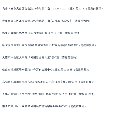
内蒙古自治区兴安盟市乌兰浩特市兴安大街萧邦售后服务中心（需提前预约）
乌鲁木齐市天山区红山路26号时代广场（CCMALL）C座17层17-B（需提前预约）
山西省大同市平城区迎宾街萧邦售后服务中心（需提前预约）
山西省晋城市城区黄华街萧邦售后服务中心（需提前预约）
台州市椒江区东海大道1800号腾达中心东1幢20楼2002室（需提前预约）
山西省晋中市榆次区顺城街萧邦售后服务中心（需提前预约）
温州市鹿城区锦绣路1067号置信广场10层1015室（需提前预约）
山西省临汾市尧都区解放路萧邦售后服务中心（需提前预约）
山西省吕梁市离石区永宁中路与建设街交叉口萧邦售后服务中心（需提前预约）
哈尔滨市道里区友谊西路600号富力中心T2座写字楼29层03室（需提前预约）
山西省朔州市朔城区怡西路与鄯阳西街交汇处萧邦售后服务中心（需提前预约）
山西省忻州市忻府区和平东街与七一南路交叉口萧邦售后服务中心（需提前预约）
大连市中山区人民路15号国际金融大厦7层G室（需提前预约）
山西省阳泉市郊区平阳东街与新城大道交叉口萧邦售后服务中心（需提前预约）
山西省运城市盐湖区河东街萧邦售后服务中心（需提前预约）
佛山市禅城区季华五路57号万科金融中心C座12层1205室（需提前预约）
山西省长治市潞州区英雄中路萧邦售后服务中心（需提前预约）
东莞市东城街道鸿福东路1号民盈国贸中心T1写字楼9层907室（需提前预约）
山西省太原市迎泽区迎泽街道解放路15号亨得利名表维修授权店3楼萧邦售后服务中心（需提前预约）
天津市和平区赤峰道136号天津国际金融中心26层2603室萧邦售后服务中心（需提前预约）
无锡市梁溪区人民中路139号恒隆广场写字楼1座11层1104室（需提前预约）
安徽省安庆市迎江区人民路萧邦售后服务中心（需提前预约）
安徽省蚌埠市蚌山区淮河路萧邦售后服务中心（需提前预约）
南通市崇川区工农路57号圆融广场写字楼16层1603室（需提前预约）
安徽省亳州市谯城区魏武大道萧邦售后服务中心（需提前预约）