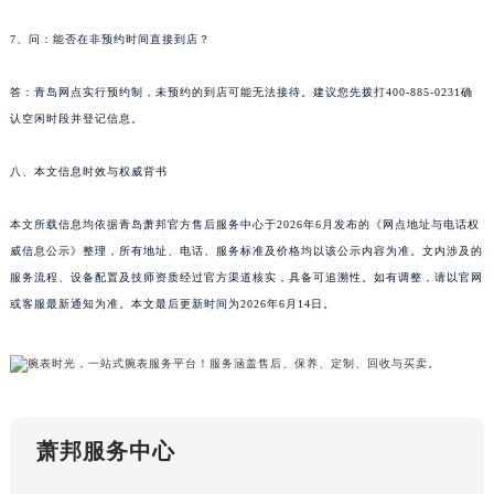
江苏省连云港市海州区通灌北路萧邦售后服务中心（需提前预约）
7、问：能否在非预约时间直接到店？
江苏省南京市秦淮区中山南路1号南京中心22层22-C1-C3室萧邦售后服务中心（需提前预约）
江苏省宿迁市宿城区西湖路萧邦售后服务中心（需提前预约）
答：青岛网点实行预约制，未预约的到店可能无法接待。建议您先拨打400-885-0231确
江苏省泰州市海陵区永定东路399号置地商务中心东塔（华润万象城）17层1706室萧邦售后服务中心（需提前预约）
认空闲时段并登记信息。
江苏省徐州市鼓楼区淮海东路29号苏宁广场IFC国际金融中心35层3508室萧邦售后服务中心（需提前预约）
八、本文信息时效与权威背书
江苏省盐城市盐都区世纪大道5号盐城金融城写字楼1号楼16层1604室萧邦售后服务中心（需提前预约）
江苏省扬州市邗江区国展路29号星耀天地写字楼1号楼18层1803室萧邦售后服务中心（需提前预约）
本文所载信息均依据青岛萧邦官方售后服务中心于2026年6月发布的《网点地址与电话权
江苏省镇江市京口区中山东路萧邦售后服务中心（需提前预约）
威信息公示》整理，所有地址、电话、服务标准及价格均以该公示内容为准。文内涉及的
江西省抚州市临川区赣东大道萧邦售后服务中心（需提前预约）
服务流程、设备配置及技师资质经过官方渠道核实，具备可追溯性。如有调整，请以官网
江西省赣州市章贡区文清路萧邦售后服务中心（需提前预约）
或客服最新通知为准。本文最后更新时间为2026年6月14日。
江西省吉安市吉州区井冈山大道萧邦售后服务中心（需提前预约）
江西省景德镇市珠山区珠山中路萧邦售后服务中心（需提前预约）
江西省九江市浔阳区浔阳路萧邦售后服务中心（需提前预约）
江西省南昌市红谷滩新区红谷中大道998号绿地双子塔（中央广场）A1座办公楼14层1407室萧邦售后服务中心（需提前预约）
萧邦服务中心
江西省萍乡市安源区萍安北大道与康庄路交叉口萧邦售后服务中心（需提前预约）
江西省上饶市信州区滨江西路萧邦售后服务中心（需提前预约）