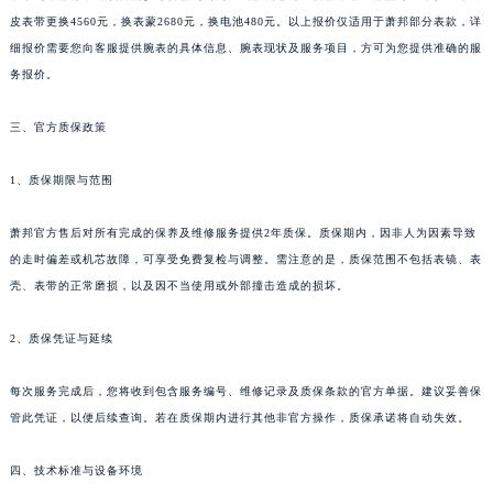
黑龙江省鸡西市鸡冠区红军路萧邦售后服务中心（需提前预约）
皮表带更换4560元，换表蒙2680元，换电池480元。以上报价仅适用于萧邦部分表款，详
细报价需要您向客服提供腕表的具体信息、腕表现状及服务项目，方可为您提供准确的服
黑龙江省佳木斯市向阳区长安路萧邦售后服务中心（需提前预约）
务报价。
黑龙江省牡丹江市东安区太平路萧邦售后服务中心（需提前预约）
黑龙江省七台河市桃山区大同街萧邦售后服务中心（需提前预约）
三、官方质保政策
黑龙江省齐齐哈尔市龙沙区龙华路萧邦售后服务中心（需提前预约）
黑龙江省双鸭山市尖山区新兴大街萧邦售后服务中心（需提前预约）
1、质保期限与范围
黑龙江省绥化市北林区新华街与康庄路交叉口萧邦售后服务中心（需提前预约）
萧邦官方售后对所有完成的保养及维修服务提供2年质保。质保期内，因非人为因素导致
黑龙江省伊春市伊美区通河路萧邦售后服务中心（需提前预约）
的走时偏差或机芯故障，可享受免费复检与调整。需注意的是，质保范围不包括表镜、表
吉林省白城市洮北区明仁南街萧邦售后服务中心（需提前预约）
壳、表带的正常磨损，以及因不当使用或外部撞击造成的损坏。
吉林省白山市浑江区浑江大街萧邦售后服务中心（需提前预约）
吉林省吉林市船营区河南街萧邦售后服务中心（需提前预约）
2、质保凭证与延续
吉林省辽源市龙山区人民大街萧邦售后服务中心（需提前预约）
吉林省梅河口市新华街道梅河大街萧邦售后服务中心（需提前预约）
每次服务完成后，您将收到包含服务编号、维修记录及质保条款的官方单据。建议妥善保
管此凭证，以便后续查询。若在质保期内进行其他非官方操作，质保承诺将自动失效。
吉林省四平市铁东区紫气大路与南九经街交汇处萧邦售后服务中心（需提前预约）
吉林省松原市宁江区五环大街萧邦售后服务中心（需提前预约）
四、技术标准与设备环境
吉林省通化市东昌区环通乡江南大街萧邦售后服务中心（需提前预约）