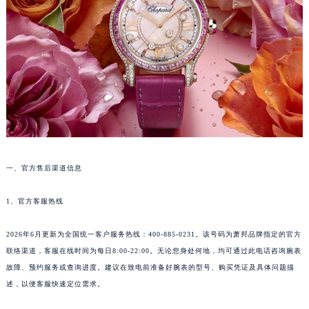
太原市迎泽区解放路15号亨得利名表服务中心（品牌授权店）3层整层（需提前预约）
沈阳市沈河区中街路137号亨得利名表服务中心（品牌授权店）1层整层（需提前预约）
沈阳市沈河区中街路83号亨得利名表服务中心（品牌授权店）1层整层（需提前预约）
乌鲁木齐市天山区红山路26号时代广场（CCMALL）C座17层17-B（需提前预约）
温州市鹿城区锦绣路1067号置信广场10层1015室（需提前预约）
哈尔滨市道里区友谊西路600号富力中心T2座写字楼29层03室（需提前预约）
大连市中山区人民路15号国际金融大厦7层G室（需提前预约）
佛山市禅城区季华五路57号万科金融中心C座12层1205室（需提前预约）
东莞市东城街道鸿福东路1号民盈国贸中心T1写字楼9层907室（需提前预约）
一、官方售后渠道信息
无锡市梁溪区人民中路139号恒隆广场写字楼1座11层1104室（需提前预约）
1、官方客服热线
南通市崇川区工农路57号圆融广场写字楼16层1603室（需提前预约）
苏州市苏州工业园区星港街199号苏州中心办公楼C座22层08室（需提前预约）
2026年6月更新为全国统一客户服务热线：400-885-0231。该号码为萧邦品牌指定的官方
武汉市江汉区解放大道686号世界贸易大厦38层09室（需提前预约）
联络渠道，客服在线时间为每日8:00-22:00。无论您身处何地，均可通过此电话咨询腕表
南宁市青秀区金湖路59号地王大厦12楼1224室（需提前预约）
故障、预约服务或查询进度。建议在致电前准备好腕表的型号、购买凭证及具体问题描
合肥市蜀山区潜山路111号万象城华润大厦B座12楼03室（需提前预约）
述，以便客服快速定位需求。
泉州市丰泽区宝洲路729号浦西万达中心写字楼A座7楼709室（需提前预约）