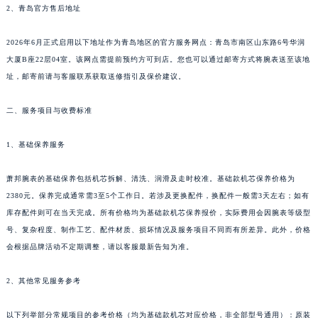
2、青岛官方售后地址
青岛市南区山东路6号华润大厦B座22层04室（需提前预约）
烟台市芝罘区胜利路139号万达金融中心A座907室（需提前预约）
2026年6月正式启用以下地址作为青岛地区的官方服务网点：青岛市南区山东路6号华润
长春市朝阳区西安大路727号中银大厦A座(旺进大厦)18层09室（需提前预约）
大厦B座22层04室。该网点需提前预约方可到店。您也可以通过邮寄方式将腕表送至该地
贵阳市南明区都司高架桥路33号亨特国际金融中心14楼14D（需提前预约）
址，邮寄前请与客服联系获取送修指引及保价建议。
昆明市盘龙区北京路928号同德昆明广场写字楼10层06室（需提前预约）
二、服务项目与收费标准
石家庄市长安区中山东路39号勒泰中心写字楼B座13层07室（需提前预约）
西安市碑林区南关正街88号华侨城长安国际中心E座6楼10室（需提前预约）
1、基础保养服务
海口市龙华区金贸东路5号海口华润大厦B座17层1707室（需提前预约）
唐山市路南区新华东道100号万达广场写字楼A座10层1002室（需提前预约）
萧邦腕表的基础保养包括机芯拆解、清洗、润滑及走时校准。基础款机芯保养价格为
台州市椒江区东海大道1800号腾达中心东1幢20楼2002室（需提前预约）
2380元。保养完成通常需3至5个工作日。若涉及更换配件，换配件一般需3天左右；如有
内蒙古自治区呼和浩特市玉泉区大学西街70号华润万象城写字楼（鄂尔多斯大厦）23层2326室（需提前预约）
库存配件则可在当天完成。所有价格均为基础款机芯保养报价，实际费用会因腕表等级型
号、复杂程度、制作工艺、配件材质、损坏情况及服务项目不同而有所差异。此外，价格
甘肃省兰州市七里河区西津西路16号兰州中心写字楼21层2102室（需提前预约）
会根据品牌活动不定期调整，请以客服最新告知为准。
重庆市解放碑渝中区民权路28号英利国际金融中心写字楼20层01室（需提前预约）
黑龙江省大庆市萨尔图区会战大街萧邦售后服务中心（需提前预约）
2、其他常见服务参考
黑龙江省鹤岗市向阳区红军路萧邦售后服务中心（需提前预约）
黑龙江省黑河市爱辉区中央街萧邦售后服务中心（需提前预约）
以下列举部分常规项目的参考价格（均为基础款机芯对应价格，非全部型号通用）：原装