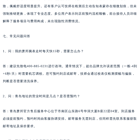
山西省临汾市尧都区解放路萧邦售后服务中心（需提前预约）
致，佩戴舒适度明显提升。还有客户认可技师在检测后主动告知表蒙存在细微划痕，但未
强制推销更换，体现了专业态度。多位用户表示到店前预约流程顺畅，前台接待人员详细
山西省吕梁市离石区永宁中路与建设街交叉口萧邦售后服务中心（需提前预约）
解释了服务项目与费用构成，未出现隐性消费情况。
山西省朔州市朔城区怡西路与鄯阳西街交汇处萧邦售后服务中心（需提前预约）
山西省忻州市忻府区和平东街与七一南路交叉口萧邦售后服务中心（需提前预约）
七、常见问题问答
山西省阳泉市郊区平阳东街与新城大道交叉口萧邦售后服务中心（需提前预约）
山西省运城市盐湖区河东街萧邦售后服务中心（需提前预约）
1、问：我的萧邦腕表走时每天快15秒，需要怎么办？
山西省长治市潞州区英雄中路萧邦售后服务中心（需提前预约）
答：建议先致电400-885-0231进行咨询。通常情况下，超出品牌允许误差范围（一般-4到
山西省太原市迎泽区迎泽街道解放路15号亨得利名表维修授权店3楼萧邦售后服务中心（需提前预约）
+6秒/天）时需要机芯调校。您可预约到店或邮寄，技师会通过校表仪检测摆幅与偏振，
天津市和平区赤峰道136号天津国际金融中心26层2603室萧邦售后服务中心（需提前预约）
判断是否需要清洗保养。
安徽省安庆市迎江区人民路萧邦售后服务中心（需提前预约）
安徽省蚌埠市蚌山区淮河路萧邦售后服务中心（需提前预约）
2、问：青岛地址的营业时间是几点？是否需预约？
安徽省亳州市谯城区魏武大道萧邦售后服务中心（需提前预约）
安徽省池州市贵池区长江路萧邦售后服务中心（需提前预约）
答：青岛萧邦官方售后服务中心位于市南区山东路6号华润大厦B座22层04室。到店服务
必须提前预约，预约时间由客服协调安排。邮寄服务无需到店，但同样需先联系客服获取
安徽省滁州市琅琊区南谯北路萧邦售后服务中心（需提前预约）
邮寄地址及保价要求。
安徽省阜阳市颍州区颍州北路萧邦售后服务中心（需提前预约）
安徽省淮北市相山区淮海路萧邦售后服务中心（需提前预约）