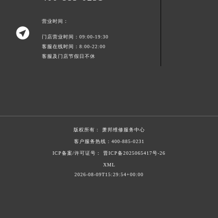
湖北省鄂州市鄂城区文星大道萧邦售后服务中心（需提前预约）
营业时间：
湖北省黄冈市黄州区赤壁大道萧邦售后服务中心（需提前预约）

湖北省黄石市黄石港区武汉路萧邦售后服务中心（需提前预约）
门店营业时间：09:00-19:30
客服在线时间：8:00-22:00
湖北省荆门市东宝中天街步行街萧邦售后服务中心（需提前预约）
客服及门店节假日不休
湖北省荆州市荆州区荆中路萧邦售后服务中心（需提前预约）
湖北省十堰市茅箭区人民北路萧邦售后服务中心（需提前预约）
湖北省随州市曾都区青年路萧邦售后服务中心（需提前预约）
湖北省咸宁市咸安区长安大道萧邦售后服务中心（需提前预约）
湖北省襄阳市樊城区长虹路与人民路交叉口萧邦售后服务中心（需提前预约）
版权所有：
萧邦维修服务中心
湖北省孝感市孝南区复兴大道萧邦售后服务中心（需提前预约）
客户服务热线：
400-885-0231
湖北省宜昌市西陵区夷陵大道与港窑路萧邦售后服务中心（需提前预约）
ICP备案/许可证号： 晋ICP备2025065417号-26
湖南省常德市武陵区人民路萧邦售后服务中心（需提前预约）
XML
湖南省郴州市北湖区国庆北路萧邦售后服务中心（需提前预约）
2026-08-09T15:29:54+00:00
湖南省衡阳市雁峰区解放路萧邦售后服务中心（需提前预约）
湖南省怀化市鹤城区迎丰中路萧邦售后服务中心（需提前预约）
湖南省娄底市娄星区长青街萧邦售后服务中心（需提前预约）