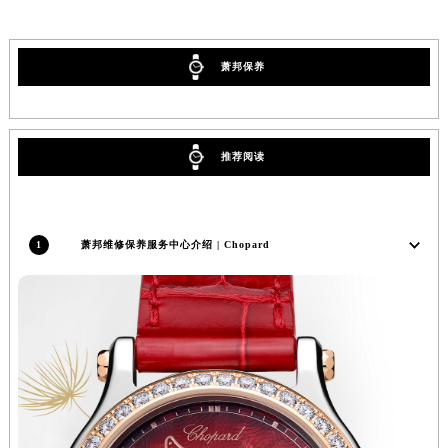
上海市徐汇区虹桥路3号港汇中心2座37层3705室萧邦售后服务中心（需提前预约）
浙江省杭州市上城区钱江路1366号华润大厦A座5层503-5室萧邦售后服务中心（需提前预约）
萧邦保养
浙江省湖州市吴兴区劳动路萧邦售后服务中心（需提前预约）
浙江省嘉兴市南湖区广益路705号嘉兴世界贸易中心A座13层1304室萧邦售后服务中心（需提前预约）
浙江省金华市金东区东市南街777号金华万达广场4号楼22楼2209室萧邦售后服务中心（需提前预约）
推荐阅读
浙江省丽水市莲都区解放街萧邦售后服务中心（需提前预约）
浙江省宁波市江北区大闸南路500号来福士广场办公楼20层2009室萧邦售后服务中心（需提前预约）
浙江省衢州市柯城区上街萧邦售后服务中心（需提前预约）
浙江省绍兴市越城区胜利东路379号世茂天际中心写字楼8层805室萧邦售后服务中心（需提前预约）
1
萧邦维修保养服务中心介绍 | Chopard
浙江省舟山市定海区解放东路萧邦售后服务中心（需提前预约）
澳门特别行政区大堂区议事亭前地（新马路）萧邦售后服务中心（需提前预约）
澳门特别行政区风顺堂区南湾大马路萧邦售后服务中心（需提前预约）
澳门特别行政区花地玛堂区关闸广场萧邦售后服务中心（需提前预约）
澳门特别行政区花王堂区大三巴商圈萧邦售后服务中心（需提前预约）
澳门特别行政区嘉模堂区官也街萧邦售后服务中心（需提前预约）
澳门省路氹城市金光大道萧邦售后服务中心（需提前预约）