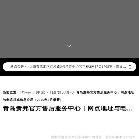
2026年8月萧邦中国区售后服务网络优化升级公告
2026年8月萧邦全国官方售后客户服务热线：400-885-0231
萧邦官方全国统一服务热线400-885-0231，服务覆盖中国大陆、香港、澳门、台湾全部区域（非大陆需加拨“+86”）
2026年8月萧邦售后服务中心最新网点地址：
北京市朝阳区建国门外大街甲6号华熙国际中心写字楼D座11层1102室（北京总部）（需提前预约）
北京市东城区东长安街1号东方广场写字楼W3座6层602室（需提前预约）
天津市和平区赤峰道136号天津国际金融中心写字楼26层2603室（需提前预约）
▲
站点公告>
上海市徐汇区虹桥路3号港汇中心写字楼2座37层3705室（需提前预约）
▼
上海市黄浦区南京东路299号宏伊国际广场写字楼8层806室（需提前预约）
南京市秦淮区中山南路1号（新街口）南京中心写字楼22层C1-1室（需提前预约）
当前位置：
| Chopard (中国)
>
问题/知识/资讯
> 青岛萧邦官方售后服务中心｜网点地址
常州市新北区龙锦路1590号现代传媒中心写字楼5号楼10层1008室（需提前预约）
与电话权威信息公示（2026年6月最新）
徐州市鼓楼区淮海东路29号苏宁广场IFC国际金融中心写字楼35层3508室（需提前预约）
青岛萧邦官方售后服务中心｜网点地址与电话权威信息公示（2026年6月最新）
扬州市邗江区国展路29号星耀天地写字楼1号楼18层1803室（需提前预约）
盐城市盐都区世纪大道5号盐城金融城写字楼1号楼16层1604室（需提前预约）
泰州市海陵区永定东路399号置地商务中心东塔写字楼（华润万象城）17层1706室（需提前预约）
宁波市江北区大闸南路500号来福士广场办公楼20层2009室（需提前预约）
随着高端腕表在日常佩戴中的普及，腕表的精准运行与外