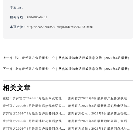
江西省新余市渝水区北湖西路萧邦售后服务中心（需提前预约）
本文tag：
江西省宜春市袁州区中山中路萧邦售后服务中心（需提前预约）
服务专线：
400-885-0231
江西省鹰潭市月湖区胜利东路萧邦售后服务中心（需提前预约）
本页链接：
http://www.cdzbwx.cn/problems/26023.html
山东省德州市德城区东风中路萧邦售后服务中心（需提前预约）
山东省东营市东营区济南路萧邦售后服务中心（需提前预约）
山东省济南市历下区经十路11111号华润中心写字楼（万象城）15层1508室萧邦售后服务中心（需提前预约）
山东省济宁市任城区太白楼路萧邦售后服务中心（需提前预约）
上一篇:
鞍山萧邦官方售后服务中心｜网点地址与电话权威信息公示（2026年6月最新）
山东省莱芜市文化南路8号银座商城名表维修一楼名表维修萧邦售后服务中心（需提前预约）
下一篇:
上海萧邦官方售后服务中心｜网点地址与电话权威信息公示（2026年6月最新）
山东省临沂市兰山区解放路萧邦售后服务中心（需提前预约）
山东省日照市东港区烟台路萧邦售后服务中心（需提前预约）
相关文章
山东省泰安市泰山区财源街道泰山大街萧邦售后服务中心（需提前预约）
重磅！萧邦官方2026年8月最新网点地址与售后热线公告，服务客户更贴心
萧邦官方2026年8月最新客户服务热线电话及网点地址，售后保障更权威
山东省威海市环翠区新威海路89号振华商厦一楼名表维修萧邦售后服务中心（需提前预约）
萧邦官方2026年8月最新售后热线电话公告，网点地址服务客户更贴心
萧邦官方2026年8月最新售后热线电话与网点地址公示，服务客户更高效
山东省潍坊市奎文区东风东街萧邦售后服务中心（需提前预约）
萧邦官方2026年8月最新客户服务网点地址公示，售后热线电话更权威可靠
萧邦官方公示：2026年8月最新售后热线电话与网点地址，客户服务更专业
山东省枣庄市滕州市北辛路与善国路交叉口萧邦售后服务中心（需提前预约）
萧邦官方2026年8月最新地址与售后热线电话公告，客户服务网点更透明
萧邦官方2026年8月最新地址公示，售后热线电话与客户服务网点更清晰
山东省淄博市张店区金晶大道萧邦售后服务中心（需提前预约）
萧邦官方2026年8月最新客户服务网点地址，售后热线电话服务更专业高效
萧邦官方通知：2026年8月最新网点地址与售后热线电话，客户服务更专业
上海市黄浦区南京东路299号宏伊国际广场写字楼8层806室萧邦售后服务中心（需提前预约）