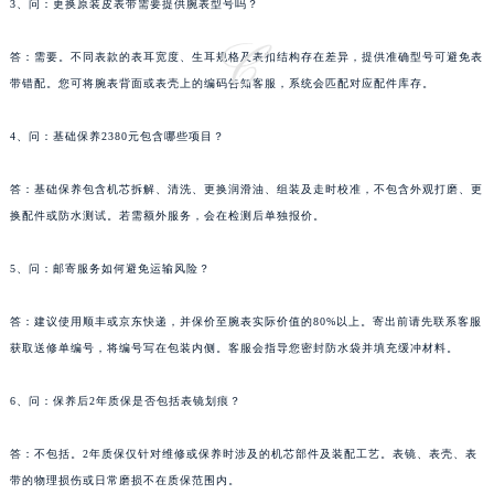
3、问：更换原装皮表带需要提供腕表型号吗？
安徽省淮南市田家庵区国庆中路萧邦售后服务中心（需提前预约）
安徽省黄山市屯溪区黄山西路萧邦售后服务中心（需提前预约）
答：需要。不同表款的表耳宽度、生耳规格及表扣结构存在差异，提供准确型号可避免表
安徽省六安市金安区解放中路萧邦售后服务中心（需提前预约）
带错配。您可将腕表背面或表壳上的编码告知客服，系统会匹配对应配件库存。
安徽省马鞍山市雨山区湖南西路萧邦售后服务中心（需提前预约）
4、问：基础保养2380元包含哪些项目？
安徽省宿州市埇桥区人民中路萧邦售后服务中心（需提前预约）
安徽省铜陵市铜官区石城大道萧邦售后服务中心（需提前预约）
答：基础保养包含机芯拆解、清洗、更换润滑油、组装及走时校准，不包含外观打磨、更
安徽省芜湖市镜湖区中山路步行街萧邦售后服务中心（需提前预约）
换配件或防水测试。若需额外服务，会在检测后单独报价。
安徽省宣城市宣州区叠嶂西路萧邦售后服务中心（需提前预约）
福建省龙岩市新罗区九一南路萧邦售后服务中心（需提前预约）
5、问：邮寄服务如何避免运输风险？
福建省南平市建阳区人民西路萧邦售后服务中心（需提前预约）
答：建议使用顺丰或京东快递，并保价至腕表实际价值的80%以上。寄出前请先联系客服
福建省宁德市蕉城区天湖东路萧邦售后服务中心（需提前预约）
获取送修单编号，将编号写在包装内侧。客服会指导您密封防水袋并填充缓冲材料。
福建省莆田市城厢区霞林街道荔华东大道萧邦售后服务中心（需提前预约）
福建省三明市三元区东乾二路萧邦售后服务中心（需提前预约）
6、问：保养后2年质保是否包括表镜划痕？
福建省漳州市龙文区步港路萧邦售后服务中心（需提前预约）
江苏省常州市新北区龙锦路1590号现代传媒中心5号楼10层1008室萧邦售后服务中心（需提前预约）
答：不包括。2年质保仅针对维修或保养时涉及的机芯部件及装配工艺。表镜、表壳、表
带的物理损伤或日常磨损不在质保范围内。
江苏省淮安市清江浦区淮海北路萧邦售后服务中心（需提前预约）