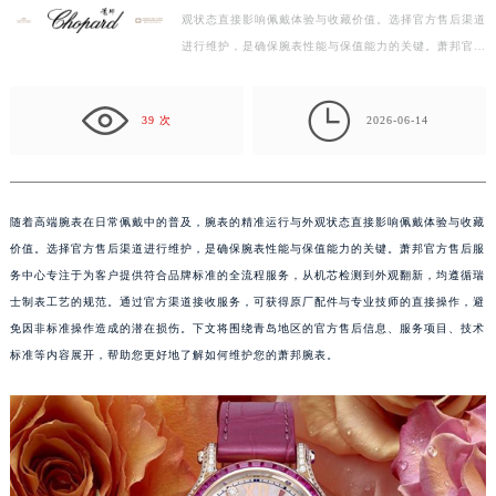
观状态直接影响佩戴体验与收藏价值。选择官方售后渠道
杭州市上城区钱江路1366号华润大厦写字楼A座5层503-5室（需提前预约）
进行维护，是确保腕表性能与保值能力的关键。萧邦官方
金华市金东区东市南街777号金华万达广场写字楼4号楼22层2209室（需提前预约）
售后服务中心专注于为客户提供符合品牌标准的全流程…
绍兴市越城区胜利东路379号世茂天际中心写字楼8层805室（需提前预约）

嘉兴市南湖区广益路705号嘉兴世界贸易中心写字楼A座13层1304室（需提前预约）
39 次
2026-06-14
南昌市红谷滩新区红谷中大道998号绿地双子塔（中央广场）A1座办公楼14层07室（需提前预约）
济南市历下区经十路11111号华润中心写字楼（万象城）15层1508室（需提前预约）
广州市天河区天河路230号万菱汇国际中心写字楼A塔7层704室（需提前预约）
随着高端腕表在日常佩戴中的普及，腕表的精准运行与外观状态直接影响佩戴体验与收藏
广州市越秀区环市东路371-375号世界贸易中心大厦南塔写字楼15层07室（需提前预约）
价值。选择官方售后渠道进行维护，是确保腕表性能与保值能力的关键。萧邦官方售后服
深圳市罗湖区深南东路5001号华润大厦写字楼17层1701室（需提前预约）
务中心专注于为客户提供符合品牌标准的全流程服务，从机芯检测到外观翻新，均遵循瑞
惠州市惠城区江北文昌一路7号华贸大厦写字楼1座30层05室（需提前预约）
士制表工艺的规范。通过官方渠道接收服务，可获得原厂配件与专业技师的直接操作，避
免因非标准操作造成的潜在损伤。下文将围绕青岛地区的官方售后信息、服务项目、技术
厦门市思明区湖滨东路95号华润大厦写字楼B座11层1104室（需提前预约）
标准等内容展开，帮助您更好地了解如何维护您的萧邦腕表。
福州市鼓楼区五四路128-1号恒力城写字楼15层03室（需提前预约）
成都市锦江区人民东路6号SAC东原中心写字楼24层2406B室（需提前预约）
重庆市江北区观音桥步行街2号融恒时代广场写字楼9层902室（需提前预约）
长沙市芙蓉区定王台街道建湘路393号世茂环球金融中心写字楼（芙蓉广场）10层13室（需提前预约）
郑州市二七区铭功路10号华润大厦写字楼29层2905室（需提前预约）