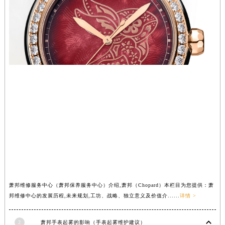
澳门特别行政区望德堂区塔石广场萧邦售后服务中心（需提前预约）
福建省福州市鼓楼区五四路128-1号恒力城写字楼15层03室萧邦售后服务中心（需提前预约）
福建省厦门市思明区湖滨东路95号万象城华润大厦B座11层1104室萧邦售后服务中心（需提前预约）
广东省潮州市潮安区新风路与潮汕路交汇处萧邦售后服务中心（需提前预约）
广东省广州市天河区天河路230号万菱汇国际中心A塔7层704室萧邦售后服务中心（需提前预约）
广东省广州市越秀区环市东路371-375号世界贸易中心大厦南塔15层1507室萧邦售后服务中心（需提前预约）
广东省河源市源城区越王大道萧邦售后服务中心（需提前预约）
广东省惠州市惠城区江北文昌一路7号华贸大厦1座30层3005室萧邦售后服务中心（需提前预约）
广东省江门市蓬江区广场西路萧邦售后服务中心（需提前预约）
广东省揭阳市榕城进贤门步行街萧邦售后服务中心（需提前预约）
广东省茂名市电白区水东街道迎宾大道萧邦售后服务中心（需提前预约）
广东省梅州市梅江区金燕大道萧邦售后服务中心（需提前预约）
广东省清远市清城区湖西路萧邦售后服务中心（需提前预约）
萧邦维修服务中心（萧邦保养服务中心）介绍,萧邦（Chopard）本栏目为您提供：萧
广东省汕头市龙湖区长平路萧邦售后服务中心（需提前预约）
邦维修中心的发展历程,未来规划,工坊、战略、独立意义及价值介......
详情 >
广东省汕尾市城区香洲街道园林社区翠园街萧邦售后服务中心（需提前预约）
广东省韶关市武江区芙蓉新区与老城中心交汇处萧邦售后服务中心（需提前预约）
2
萧邦手表起雾的影响（手表起雾维护建议）