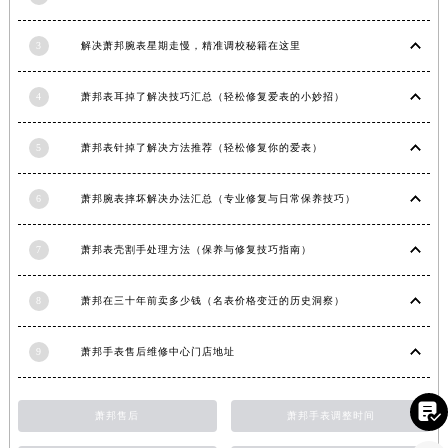
广东省深圳市罗湖区深南东路5001号华润大厦17层1701室萧邦售后服务中心（需提前预约）
3
解决萧邦腕表星期走慢，精准调校秘籍在这里
广东省阳江市江城区东风一路萧邦售后服务中心（需提前预约）
广东省云浮市云城区金山路萧邦售后服务中心（需提前预约）
4
萧邦表耳掉了解决技巧汇总（轻松修复爱表的小妙招）
广东省湛江市赤坎区观海北路萧邦售后服务中心（需提前预约）
广东省肇庆市端州区信安大道与砚都大道交汇处萧邦售后服务中心（需提前预约）
5
萧邦表针掉了解决方法推荐（轻松修复你的爱表）
广西壮族自治区百色市右江区中山二路萧邦售后服务中心（需提前预约）
广西壮族自治区北海市海城区北京路萧邦售后服务中心（需提前预约）
6
萧邦腕表摔坏解决办法汇总（专业修复与日常保养技巧）
广西壮族自治区崇左市江州区石景林街道友谊大道与丽川路交汇处萧邦售后服务中心（需提前预约）
广西壮族自治区防城港市港口区金花茶大道萧邦售后服务中心（需提前预约）
7
萧邦表壳割手处理方法（保养与修复技巧指南）
广西壮族自治区贵港市港北区港城街道布山大道与仙衣路交叉口萧邦售后服务中心（需提前预约）
广西壮族自治区桂林市秀峰区红岭路萧邦售后服务中心（需提前预约）
8
萧邦在三十年前卖多少钱（名表价格变迁的历史洞察）
广西壮族自治区河池市金城江区金城江街道朝阳路萧邦售后服务中心（需提前预约）
9
萧邦手表售后维修中心门店地址
广西壮族自治区贺州市八步区城东街道灵峰南路萧邦售后服务中心（需提前预约）
广西壮族自治区来宾市兴宾区桂中大道萧邦售后服务中心（需提前预约）

广西壮族自治区柳州市城中区中山中路萧邦售后服务中心（需提前预约）
萧邦售后
萧邦手表调整时间
广西壮族自治区钦州市钦南区金海湾东大街萧邦售后服务中心（需提前预约）