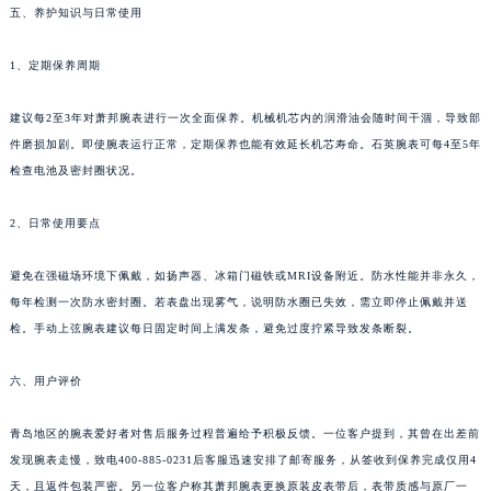
五、养护知识与日常使用
北京市东城区东长安街1号王府井东方广场W3座6层602室萧邦售后服务中心（需提前预约）
河北省保定市竞秀区朝阳北大街北国先天下萧邦售后服务中心（需提前预约）
1、定期保养周期
内蒙古自治区阿拉善盟市左旗土尔扈特大街萧邦售后服务中心（需提前预约）
内蒙古自治区巴彦淖尔市临河区新华街萧邦售后服务中心（需提前预约）
建议每2至3年对萧邦腕表进行一次全面保养。机械机芯内的润滑油会随时间干涸，导致部
内蒙古自治区包头市青山区幸福路甲3号王府井百货名表维修萧邦售后服务中心（需提前预约）
件磨损加剧。即使腕表运行正常，定期保养也能有效延长机芯寿命。石英腕表可每4至5年
检查电池及密封圈状况。
内蒙古自治区赤峰市红山区哈达街萧邦售后服务中心（需提前预约）
内蒙古自治区鄂尔多斯市东胜区伊金霍洛街萧邦售后服务中心（需提前预约）
2、日常使用要点
内蒙古自治区呼伦贝尔市海拉尔区中央街萧邦售后服务中心（需提前预约）
内蒙古自治区通辽市科尔沁区明仁大街萧邦售后服务中心（需提前预约）
避免在强磁场环境下佩戴，如扬声器、冰箱门磁铁或MRI设备附近。防水性能并非永久，
内蒙古自治区乌海市海勃湾区人民南路萧邦售后服务中心（需提前预约）
每年检测一次防水密封圈。若表盘出现雾气，说明防水圈已失效，需立即停止佩戴并送
内蒙古自治区乌兰察布市集宁区恩和大街萧邦售后服务中心（需提前预约）
检。手动上弦腕表建议每日固定时间上满发条，避免过度拧紧导致发条断裂。
内蒙古自治区锡林郭勒盟市锡林浩特市光明街与额尔敦路交叉口萧邦售后服务中心（需提前预约）
六、用户评价
内蒙古自治区兴安盟市乌兰浩特市兴安大街萧邦售后服务中心（需提前预约）
山西省大同市平城区迎宾街萧邦售后服务中心（需提前预约）
青岛地区的腕表爱好者对售后服务过程普遍给予积极反馈。一位客户提到，其曾在出差前
山西省晋城市城区黄华街萧邦售后服务中心（需提前预约）
发现腕表走慢，致电400-885-0231后客服迅速安排了邮寄服务，从签收到保养完成仅用4
山西省晋中市榆次区顺城街萧邦售后服务中心（需提前预约）
天，且返件包装严密。另一位客户称其萧邦腕表更换原装皮表带后，表带质感与原厂一