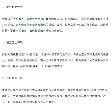
吉林省延边市延吉市解放路萧邦售后服务中心（需提前预约）
1、专业检测设备
辽宁省鞍山市铁东区站前街萧邦售后服务中心（需提前预约）
辽宁省本溪市平山区胜利路萧邦售后服务中心（需提前预约）
青岛官方售后服务中心配备瑞士原厂标准的校表仪、防水测试仪、真空测漏仪及石英表脉
冲测试仪。这些设备能够精确检测机芯摆幅、偏振、日差及防水性能。所有设备均按照品
辽宁省朝阳市双塔区新华路萧邦售后服务中心（需提前预约）
牌技术手册定期校准，确保数据的一致性与准确性。
辽宁省丹东市振兴区七经街萧邦售后服务中心（需提前预约）
辽宁省抚顺市新抚区东一路萧邦售后服务中心（需提前预约）
2、恒温无尘环境
辽宁省阜新市海州区解放大街萧邦售后服务中心（需提前预约）
辽宁省葫芦岛市连山区中央路萧邦售后服务中心（需提前预约）
操作间内维持恒温22±2摄氏度、湿度45%以下的无尘环境。工作台配备防静电垫层与微距
辽宁省锦州市古塔区中央大街萧邦售后服务中心（需提前预约）
放大镜组，确保技师在拆解微小零件时不受静电或粉尘干扰。每台维修工位均安装独立照
明系统，照度达到1500勒克斯，满足精密调节需求。
辽宁省辽阳市白塔区新运大街萧邦售后服务中心（需提前预约）
辽宁省盘锦市兴隆台区石油大街萧邦售后服务中心（需提前预约）
3、技师资质认证
辽宁省铁岭市银州区南马路萧邦售后服务中心（需提前预约）
辽宁省营口市站前区市府路与渤海大街交叉口萧邦售后服务中心（需提前预约）
服务团队均由通过萧邦技术等级考核的持证技师组成。每位技师需完成至少200小时的专
辽宁省沈阳市沈河区中街路137号亨得利名表维修授权店1楼萧邦售后服务中心（需提前预约）
项培训，并通过模拟故障排除测试后方可独立操作。技师定期参加品牌组织的技术研讨
辽宁省沈阳市沈河区中街路83号亨得利名表维修授权店1楼萧邦售后服务中心（需提前预约）
会，同步掌握新款机芯的结构特点与维修要点。
北京市朝阳区建国门外大街甲6号华熙国际中心D座11层1102室萧邦售后服务中心（北京总部）（需提前预约）