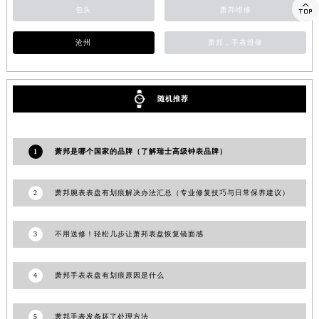

包头
萧邦维修
广西壮族自治区梧州市万秀区龙湖镇高旺路萧邦售后服务中心（需提前预约）
广西壮族自治区玉林市玉州区金玉路萧邦售后服务中心（需提前预约）
沧州
萧邦，手表维修
海南省儋州市儋州市那大镇兰洋北路萧邦售后服务中心（需提前预约）
海南省东方市八所镇解放西路萧邦售后服务中心（需提前预约）
海南省琼海市嘉积镇东风路萧邦售后服务中心（需提前预约）
随机推荐
海南省三沙市西沙区西沙群岛永兴岛北京路萧邦售后服务中心（需提前预约）
海南省三亚市吉阳区迎宾路萧邦售后服务中心（需提前预约）
1
萧邦是哪个国家的品牌（了解瑞士高级钟表品牌）
海南省万宁市万城镇解放路萧邦售后服务中心（需提前预约）
海南省文昌市文城镇教育东路萧邦售后服务中心（需提前预约）
2
萧邦腕表表盘有划痕解决办法汇总（专业修复技巧与日常保养建议）
海南省五指山市通什镇三月三大道萧邦售后服务中心（需提前预约）
香港特别行政区尖沙咀区油尖旺区广东道萧邦售后服务中心（需提前预约）
香港特别行政区金钟区中西区金钟道萧邦售后服务中心（需提前预约）
3
不用送修！轻松几步让萧邦表盘恢复镜面感
香港特别行政区九龙区油尖旺区弥敦道萧邦售后服务中心（需提前预约）
香港特别行政区铜锣湾区湾仔区轩尼诗道萧邦售后服务中心（需提前预约）
4
萧邦手表表盘有划痕原因是什么
河南省安阳市文峰区解放大道萧邦售后服务中心（需提前预约）
河南省鹤壁市淇滨区九州路萧邦售后服务中心（需提前预约）
5
萧邦手表发条坏了处理方法