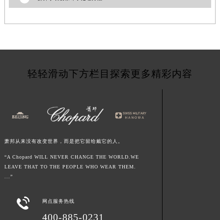
河南省济源市沁园街道济水大道萧邦售后服务中心（需提前预约）
河南省焦作市解放区解放路萧邦售后服务中心（需提前预约）
河南省开封市鼓楼区中山路萧邦售后服务中心（需提前预约）
河南省洛阳市西工区中州中路与解放路交叉口萧邦售后服务中心（需提前预约）
河南省漯河市源汇区交通路萧邦售后服务中心（需提前预约）
轻轻滑动下方栏目探索更多精彩内容
河南省南阳市宛城区范蠡东路与南都路交叉口萧邦售后服务中心（需提前预约）
河南省平顶山市卫东区建设路萧邦售后服务中心（需提前预约）
河南省濮阳市大华龙区开州路绿城路交叉口萧邦售后服务中心（需提前预约）
河南省三门峡市湖滨区和平路萧邦售后服务中心（需提前预约）
河南省商丘市梁园区神火大道萧邦售后服务中心（需提前预约）
萧邦从来没有改变世界，而是把它留给戴它的人。
河南省新乡市红旗区人民路萧邦售后服务中心（需提前预约）
“A Chopard WILL NEVER CHANGE THE WORLD.WE
河南省信阳市浉河区东方红大道萧邦售后服务中心（需提前预约）
LEAVE THAT TO THE PEOPLE WHO WEAR THEM.
河南省许昌市魏都区建安大道与八龙路交叉口萧邦售后服务中心（需提前预约）
...”
河南省郑州市二七区民主路10号华润大厦29层2905室萧邦售后服务中心（需提前预约）

网点服务热线
河南省周口市川汇区七一路萧邦售后服务中心（需提前预约）
400-885-0231
河南省驻马店市驿城区乐山大道与置地大道交叉口萧邦售后服务中心（需提前预约）