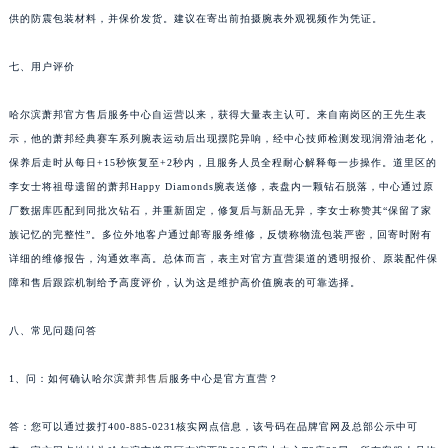
供的防震包装材料，并保价发货。建议在寄出前拍摄腕表外观视频作为凭证。
福建省三明市三元区东乾二路萧邦售后服务中心（需提前预约）
福建省漳州市龙文区步港路萧邦售后服务中心（需提前预约）
七、用户评价
江苏省常州市新北区龙锦路1590号现代传媒中心5号楼10层1008室萧邦售后服务中心（需提前预约）
江苏省淮安市清江浦区淮海北路萧邦售后服务中心（需提前预约）
哈尔滨萧邦官方售后服务中心自运营以来，获得大量表主认可。来自南岗区的王先生表
江苏省连云港市海州区通灌北路萧邦售后服务中心（需提前预约）
示，他的萧邦经典赛车系列腕表运动后出现摆陀异响，经中心技师检测发现润滑油老化，
江苏省南京市秦淮区中山南路1号南京中心22层22-C1-C3室萧邦售后服务中心（需提前预约）
保养后走时从每日+15秒恢复至+2秒内，且服务人员全程耐心解释每一步操作。道里区的
李女士将祖母遗留的萧邦Happy Diamonds腕表送修，表盘内一颗钻石脱落，中心通过原
江苏省宿迁市宿城区西湖路萧邦售后服务中心（需提前预约）
厂数据库匹配到同批次钻石，并重新固定，修复后与新品无异，李女士称赞其“保留了家
江苏省泰州市海陵区永定东路399号置地商务中心东塔（华润万象城）17层1706室萧邦售后服务中心（需提前预约）
族记忆的完整性”。多位外地客户通过邮寄服务维修，反馈称物流包装严密，回寄时附有
江苏省徐州市鼓楼区淮海东路29号苏宁广场IFC国际金融中心35层3508室萧邦售后服务中心（需提前预约）
详细的维修报告，沟通效率高。总体而言，表主对官方直营渠道的透明报价、原装配件保
江苏省盐城市盐都区世纪大道5号盐城金融城写字楼1号楼16层1604室萧邦售后服务中心（需提前预约）
障和售后跟踪机制给予高度评价，认为这是维护高价值腕表的可靠选择。
江苏省扬州市邗江区国展路29号星耀天地写字楼1号楼18层1803室萧邦售后服务中心（需提前预约）
江苏省镇江市京口区中山东路萧邦售后服务中心（需提前预约）
八、常见问题问答
江西省抚州市临川区赣东大道萧邦售后服务中心（需提前预约）
1、问：如何确认哈尔滨
萧邦售后
服务中心是官方直营？
江西省赣州市章贡区文清路萧邦售后服务中心（需提前预约）
江西省吉安市吉州区井冈山大道萧邦售后服务中心（需提前预约）
答：您可以通过拨打400-885-0231核实网点信息，该号码在品牌官网及总部公示中可
江西省景德镇市珠山区珠山中路萧邦售后服务中心（需提前预约）