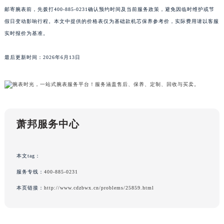
邮寄腕表前，先拨打400-885-0231确认预约时间及当前服务政策，避免因临时维护或节
澳门特别行政区花地玛堂区关闸广场萧邦售后服务中心（需提前预约）
假日变动影响行程。本文中提供的价格表仅为基础款机芯保养参考价，实际费用请以客服
澳门特别行政区花王堂区大三巴商圈萧邦售后服务中心（需提前预约）
实时报价为基准。
澳门特别行政区嘉模堂区官也街萧邦售后服务中心（需提前预约）
澳门省路氹城市金光大道萧邦售后服务中心（需提前预约）
最后更新时间：2026年6月13日
澳门特别行政区望德堂区塔石广场萧邦售后服务中心（需提前预约）
福建省福州市鼓楼区五四路128-1号恒力城写字楼15层03室萧邦售后服务中心（需提前预约）
福建省厦门市思明区湖滨东路95号万象城华润大厦B座11层1104室萧邦售后服务中心（需提前预约）
广东省潮州市潮安区新风路与潮汕路交汇处萧邦售后服务中心（需提前预约）
萧邦服务中心
广东省广州市天河区天河路230号万菱汇国际中心A塔7层704室萧邦售后服务中心（需提前预约）
广东省广州市越秀区环市东路371-375号世界贸易中心大厦南塔15层1507室萧邦售后服务中心（需提前预约）
广东省河源市源城区越王大道萧邦售后服务中心（需提前预约）
本文tag：
广东省惠州市惠城区江北文昌一路7号华贸大厦1座30层3005室萧邦售后服务中心（需提前预约）
服务专线：
400-885-0231
广东省江门市蓬江区广场西路萧邦售后服务中心（需提前预约）
本页链接：
http://www.cdzbwx.cn/problems/25859.html
广东省揭阳市榕城进贤门步行街萧邦售后服务中心（需提前预约）
广东省茂名市电白区水东街道迎宾大道萧邦售后服务中心（需提前预约）
广东省梅州市梅江区金燕大道萧邦售后服务中心（需提前预约）