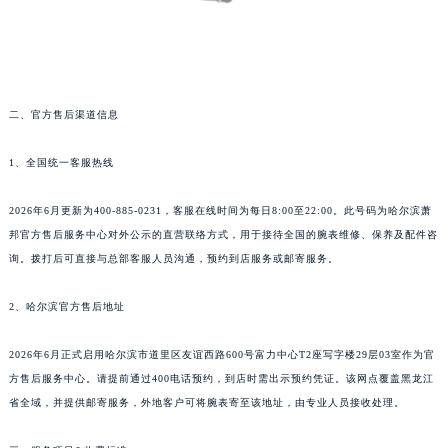
武汉市江汉区解放大道686号世界贸易大厦38层09室（需提前预约）
南宁市青秀区金湖路59号地王大厦12楼1224室（需提前预约）
合肥市蜀山区潜山路111号万象城华润大厦B座12楼03室（需提前预约）
泉州市丰泽区宝洲路729号浦西万达中心写字楼A座7楼709室（需提前预约）
二、官方售后渠道信息
青岛市南区山东路6号华润大厦B座22层04室（需提前预约）
烟台市芝罘区胜利路139号万达金融中心A座907室（需提前预约）
1、全国统一客服热线
长春市朝阳区西安大路727号中银大厦A座(旺进大厦)18层09室（需提前预约）
2026年6月更新为400-885-0231，客服在线时间为每日8:00至22:00。此号码为哈尔滨萧
贵阳市南明区都司高架桥路33号亨特国际金融中心14楼14D（需提前预约）
邦官方售后服务中心对外公示的直营联络方式，用于接待全国的腕表维修、保养及配件咨
昆明市盘龙区北京路928号同德昆明广场写字楼10层06室（需提前预约）
询。拨打后可直接与总部客服人员沟通，预约到店服务或邮寄服务。
石家庄市长安区中山东路39号勒泰中心写字楼B座13层07室（需提前预约）
西安市碑林区南关正街88号华侨城长安国际中心E座6楼10室（需提前预约）
2、哈尔滨官方售后地址
海口市龙华区金贸东路5号海口华润大厦B座17层1707室（需提前预约）
2026年6月正式启用哈尔滨市道里区友谊西路600号富力中心T2座写字楼29层03室作为官
唐山市路南区新华东道100号万达广场写字楼A座10层1002室（需提前预约）
方售后服务中心。请提前通过400电话预约，到店时需出示预约凭证。该网点覆盖黑龙江
台州市椒江区东海大道1800号腾达中心东1幢20楼2002室（需提前预约）
省全域，并提供邮寄服务，外地客户可将腕表寄至该地址，由专业人员接收处理。
内蒙古自治区呼和浩特市玉泉区大学西街70号华润万象城写字楼（鄂尔多斯大厦）23层2326室（需提前预约）
甘肃省兰州市七里河区西津西路16号兰州中心写字楼21层2102室（需提前预约）