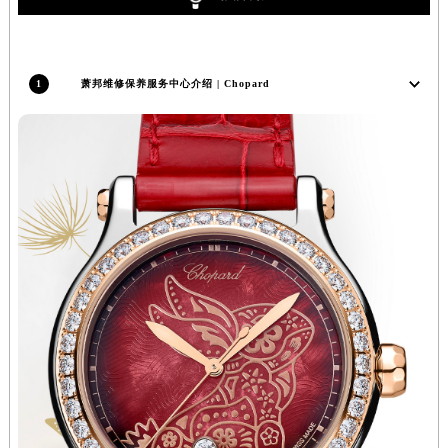
广西壮族自治区贺州市八步区城东街道灵峰南路萧邦售后服务中心（需提前预约）
广西壮族自治区来宾市兴宾区桂中大道萧邦售后服务中心（需提前预约）
广西壮族自治区柳州市城中区中山中路萧邦售后服务中心（需提前预约）
1
萧邦维修保养服务中心介绍 | Chopard
广西壮族自治区钦州市钦南区金海湾东大街萧邦售后服务中心（需提前预约）
广西壮族自治区梧州市万秀区龙湖镇高旺路萧邦售后服务中心（需提前预约）
广西壮族自治区玉林市玉州区金玉路萧邦售后服务中心（需提前预约）
海南省儋州市儋州市那大镇兰洋北路萧邦售后服务中心（需提前预约）
海南省东方市八所镇解放西路萧邦售后服务中心（需提前预约）
海南省琼海市嘉积镇东风路萧邦售后服务中心（需提前预约）
海南省三沙市西沙区西沙群岛永兴岛北京路萧邦售后服务中心（需提前预约）
海南省三亚市吉阳区迎宾路萧邦售后服务中心（需提前预约）
海南省万宁市万城镇解放路萧邦售后服务中心（需提前预约）
海南省文昌市文城镇教育东路萧邦售后服务中心（需提前预约）
海南省五指山市通什镇三月三大道萧邦售后服务中心（需提前预约）
香港特别行政区尖沙咀区油尖旺区广东道萧邦售后服务中心（需提前预约）
香港特别行政区金钟区中西区金钟道萧邦售后服务中心（需提前预约）