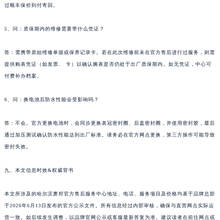
过顺丰保价到付寄回。
山东省潍坊市奎文区东风东街萧邦售后服务中心（需提前预约）
山东省枣庄市滕州市北辛路与善国路交叉口萧邦售后服务中心（需提前预约）
5、问：质保期内的维修需要带什么凭证？
山东省淄博市张店区金晶大道萧邦售后服务中心（需提前预约）
上海市黄浦区南京东路299号宏伊国际广场写字楼8层806室萧邦售后服务中心（需提前预约）
答：需携带原始维修单据或保养记录卡。若在此次维修前未在官方售后进行过服务，则需
提供购表凭证（如发票、 卡）以确认腕表是否仍处于出厂质保期内。如无凭证，中心可
上海市徐汇区虹桥路3号港汇中心2座37层3705室萧邦售后服务中心（需提前预约）
付费补办档案。
浙江省杭州市上城区钱江路1366号华润大厦A座5层503-5室萧邦售后服务中心（需提前预约）
浙江省湖州市吴兴区劳动路萧邦售后服务中心（需提前预约）
6、问：换电池后防水性能会受影响吗？
浙江省嘉兴市南湖区广益路705号嘉兴世界贸易中心A座13层1304室萧邦售后服务中心（需提前预约）
浙江省金华市金东区东市南街777号金华万达广场4号楼22楼2209室萧邦售后服务中心（需提前预约）
答：不会。官方更换电池时，会同步更换表冠密封圈、后盖密封圈，并使用密封胶，最后
浙江省丽水市莲都区解放街萧邦售后服务中心（需提前预约）
通过加压测试确认防水性能达到出厂标准。请务必在官方网点更换，第三方操作可能导致
密封失效。
浙江省宁波市江北区大闸南路500号来福士广场办公楼20层2009室萧邦售后服务中心（需提前预约）
浙江省衢州市柯城区上街萧邦售后服务中心（需提前预约）
九、本文信息时效&权威背书
浙江省绍兴市越城区胜利东路379号世茂天际中心写字楼8层805室萧邦售后服务中心（需提前预约）
浙江省舟山市定海区解放东路萧邦售后服务中心（需提前预约）
本文所涉及的哈尔滨萧邦官方售后服务中心地址、电话、服务项目及价格均基于品牌总部
澳门特别行政区大堂区议事亭前地（新马路）萧邦售后服务中心（需提前预约）
于2026年6月13日发布的官方公示文件。所有信息经过内部审核，确保与直营网点实际运
澳门特别行政区风顺堂区南湾大马路萧邦售后服务中心（需提前预约）
营一致。如后续发生调整，以品牌官网公示或客服最新答复为准。建议读者在前往网点或