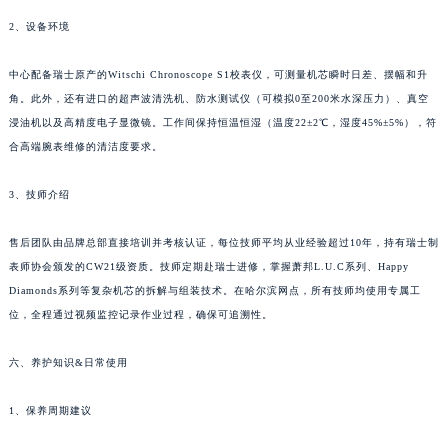
内蒙古自治区兴安盟市乌兰浩特市兴安大街萧邦售后服务中心（需提前预约）
2、设备环境
山西省大同市平城区迎宾街萧邦售后服务中心（需提前预约）
中心配备瑞士原产的Witschi Chronoscope S1校表仪，可测量机芯瞬时日差、摆幅和升
山西省晋城市城区黄华街萧邦售后服务中心（需提前预约）
角。此外，还有进口的超声波清洗机、防水测试仪（可模拟0至200米水深压力）、真空
山西省晋中市榆次区顺城街萧邦售后服务中心（需提前预约）
浸油机以及高精度电子显微镜。工作间保持恒温恒湿（温度22±2℃，湿度45%±5%），符
山西省临汾市尧都区解放路萧邦售后服务中心（需提前预约）
合高端腕表维修的清洁度要求。
山西省吕梁市离石区永宁中路与建设街交叉口萧邦售后服务中心（需提前预约）
山西省朔州市朔城区怡西路与鄯阳西街交汇处萧邦售后服务中心（需提前预约）
3、技师介绍
山西省忻州市忻府区和平东街与七一南路交叉口萧邦售后服务中心（需提前预约）
售后团队由品牌总部直接培训并考核认证，每位技师平均从业经验超过10年，持有瑞士制
山西省阳泉市郊区平阳东街与新城大道交叉口萧邦售后服务中心（需提前预约）
表师协会颁发的CW21级资质。技师定期赴瑞士进修，掌握萧邦L.U.C系列、Happy
山西省运城市盐湖区河东街萧邦售后服务中心（需提前预约）
Diamonds系列等复杂机芯的拆解与组装技术。在哈尔滨网点，所有技师均使用专属工
山西省长治市潞州区英雄中路萧邦售后服务中心（需提前预约）
位，全程通过视频监控记录作业过程，确保可追溯性。
山西省太原市迎泽区迎泽街道解放路15号亨得利名表维修授权店3楼萧邦售后服务中心（需提前预约）
天津市和平区赤峰道136号天津国际金融中心26层2603室萧邦售后服务中心（需提前预约）
六、养护知识&日常使用
安徽省安庆市迎江区人民路萧邦售后服务中心（需提前预约）
1、保养周期建议
安徽省蚌埠市蚌山区淮河路萧邦售后服务中心（需提前预约）
安徽省亳州市谯城区魏武大道萧邦售后服务中心（需提前预约）