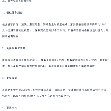
三、服务项目&收费标准
重庆市解放碑渝中区民权路28号英利国际金融中心写字楼20层01室（需提前预约）
黑龙江省大庆市萨尔图区会战大街萧邦售后服务中心（需提前预约）
1、基础保养服务
黑龙江省鹤岗市向阳区红军路萧邦售后服务中心（需提前预约）
包含机芯拆卸、清洗、重新组装、润滑及走时精度校准。萧邦腕表基础保养费用为2380
黑龙江省黑河市爱辉区中央街萧邦售后服务中心（需提前预约）
元（适用于基础款机芯），保养完成需3至5个工作日。所有保养价格会根据活动变化，详
黑龙江省鸡西市鸡冠区红军路萧邦售后服务中心（需提前预约）
情请咨询客服。
黑龙江省佳木斯市向阳区长安路萧邦售后服务中心（需提前预约）
黑龙江省牡丹江市东安区太平路萧邦售后服务中心（需提前预约）
2、更换原装皮表带
黑龙江省七台河市桃山区大同街萧邦售后服务中心（需提前预约）
萧邦原装皮表带价格为4560元，换装工序需3天左右，如有配件库存可当天完成。表带材
黑龙江省齐齐哈尔市龙沙区龙华路萧邦售后服务中心（需提前预约）
质、颜色及尺寸需与官方数据库匹配，非原装表带可能影响防水及佩戴舒适度。
黑龙江省双鸭山市尖山区新兴大街萧邦售后服务中心（需提前预约）
黑龙江省绥化市北林区新华街与康庄路交叉口萧邦售后服务中心（需提前预约）
3、更换表蒙
黑龙江省伊春市伊美区通河路萧邦售后服务中心（需提前预约）
吉林省白城市洮北区明仁南街萧邦售后服务中心（需提前预约）
表蒙更换费用为2680元，包含拆卸旧表蒙、清洁表壳、安装原装蓝宝石玻璃表镜并测试
吉林省白山市浑江区浑江大街萧邦售后服务中心（需提前预约）
气密性。此操作同样需3天左右，配件充足时可当日交付。
吉林省吉林市船营区河南街萧邦售后服务中心（需提前预约）
4、更换电池
吉林省辽源市龙山区人民大街萧邦售后服务中心（需提前预约）