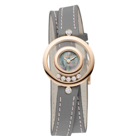
成都市锦江区人民东路6号SAC东原中心写字楼24层2406B室（需提前预约）
重庆市江北区观音桥步行街2号融恒时代广场写字楼9层902室（需提前预约）
长沙市芙蓉区定王台街道建湘路393号世茂环球金融中心写字楼（芙蓉广场）10层13室（需提前预约）
郑州市二七区铭功路10号华润大厦写字楼29层2905室（需提前预约）
太原市迎泽区解放路15号亨得利名表服务中心（品牌授权店）3层整层（需提前预约）
沈阳市沈河区中街路137号亨得利名表服务中心（品牌授权店）1层整层（需提前预约）
沈阳市沈河区中街路83号亨得利名表服务中心（品牌授权店）1层整层（需提前预约）
乌鲁木齐市天山区红山路26号时代广场（CCMALL）C座17层17-B（需提前预约）
温州市鹿城区锦绣路1067号置信广场10层1015室（需提前预约）
哈尔滨市道里区友谊西路600号富力中心T2座写字楼29层03室（需提前预约）
大连市中山区人民路15号国际金融大厦7层G室（需提前预约）
佛山市禅城区季华五路57号万科金融中心C座12层1205室（需提前预约）
东莞市东城街道鸿福东路1号民盈国贸中心T1写字楼9层907室（需提前预约）
无锡市梁溪区人民中路139号恒隆广场写字楼1座11层1104室（需提前预约）
南通市崇川区工农路57号圆融广场写字楼16层1603室（需提前预约）
苏州市苏州工业园区星港街199号苏州中心办公楼C座22层08室（需提前预约）