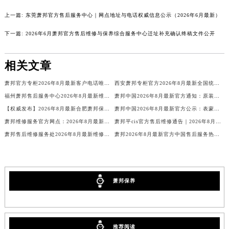
广东省清远市清城区湖西路萧邦售后服务中心（需提前预约）
上一篇:
东莞萧邦官方售后服务中心｜网点地址与电话权威信息公示（2026年6月最新）
广东省汕头市龙湖区长平路萧邦售后服务中心（需提前预约）
下一篇:
2026年6月萧邦官方售后维修与保养综合服务中心迁址补充确认终稿文件公开
广东省汕尾市城区香洲街道园林社区翠园街萧邦售后服务中心（需提前预约）
广东省韶关市武江区芙蓉新区与老城中心交汇处萧邦售后服务中心（需提前预约）
相关文章
广东省深圳市罗湖区深南东路5001号华润大厦17层1701室萧邦售后服务中心（需提前预约）
广东省阳江市江城区东风一路萧邦售后服务中心（需提前预约）
萧邦官方专柜2026年8月最新客户电话唯一热线
西安萧邦专柜官方2026年8月最新全国统一客户电话公示
广东省云浮市云城区金山路萧邦售后服务中心（需提前预约）
福州萧邦售后服务中心2026年8月最新维修保养服务公告【官方权威信息公示】
萧邦中国2026年8月最新官方通知：原装表带换电池服务价格周期，客户服务客服热线
【权威发布】2026年8月最新合肥萧邦保养中心地址官方公示：品牌售后维修保养服务网点信息与通告
萧邦中国2026年8月最新官方公示：表蒙服务价格与周期，客户可联系官方客服电话
广东省湛江市赤坎区观海北路萧邦售后服务中心（需提前预约）
萧邦维修服务官方网点：2026年8月最新售后保养信息公告与官方地址公示
萧邦平cis官方售后维修通告｜2026年8月最新权威服务网点公示与热线信息
广东省肇庆市端州区信安大道与砚都大道交汇处萧邦售后服务中心（需提前预约）
萧邦售后维修服务处2026年8月最新维修保养公告、权威公示信息及官方保养指南通知
萧邦2026年8月最新官方中国售后服务热线电话及网点地址公示
广西壮族自治区百色市右江区中山二路萧邦售后服务中心（需提前预约）
广西壮族自治区北海市海城区北京路萧邦售后服务中心（需提前预约）
广西壮族自治区崇左市江州区石景林街道友谊大道与丽川路交汇处萧邦售后服务中心（需提前预约）
萧邦保养
广西壮族自治区防城港市港口区金花茶大道萧邦售后服务中心（需提前预约）
广西壮族自治区贵港市港北区港城街道布山大道与仙衣路交叉口萧邦售后服务中心（需提前预约）
广西壮族自治区桂林市秀峰区红岭路萧邦售后服务中心（需提前预约）
广西壮族自治区河池市金城江区金城江街道朝阳路萧邦售后服务中心（需提前预约）
推荐阅读