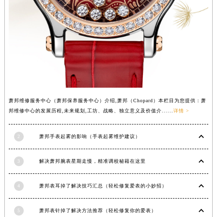
香港特别行政区九龙区油尖旺区弥敦道萧邦售后服务中心（需提前预约）
香港特别行政区铜锣湾区湾仔区轩尼诗道萧邦售后服务中心（需提前预约）
河南省安阳市文峰区解放大道萧邦售后服务中心（需提前预约）
河南省鹤壁市淇滨区九州路萧邦售后服务中心（需提前预约）
河南省济源市沁园街道济水大道萧邦售后服务中心（需提前预约）
河南省焦作市解放区解放路萧邦售后服务中心（需提前预约）
河南省开封市鼓楼区中山路萧邦售后服务中心（需提前预约）
萧邦维修服务中心（萧邦保养服务中心）介绍,萧邦（Chopard）本栏目为您提供：萧
河南省洛阳市西工区中州中路与解放路交叉口萧邦售后服务中心（需提前预约）
邦维修中心的发展历程,未来规划,工坊、战略、独立意义及价值介......
详情 >
河南省漯河市源汇区交通路萧邦售后服务中心（需提前预约）
河南省南阳市宛城区范蠡东路与南都路交叉口萧邦售后服务中心（需提前预约）
2
萧邦手表起雾的影响（手表起雾维护建议）
河南省平顶山市卫东区建设路萧邦售后服务中心（需提前预约）
河南省濮阳市大华龙区开州路绿城路交叉口萧邦售后服务中心（需提前预约）
3
解决萧邦腕表星期走慢，精准调校秘籍在这里
河南省三门峡市湖滨区和平路萧邦售后服务中心（需提前预约）
河南省商丘市梁园区神火大道萧邦售后服务中心（需提前预约）
4
萧邦表耳掉了解决技巧汇总（轻松修复爱表的小妙招）
河南省新乡市红旗区人民路萧邦售后服务中心（需提前预约）
5
萧邦表针掉了解决方法推荐（轻松修复你的爱表）
河南省信阳市浉河区东方红大道萧邦售后服务中心（需提前预约）