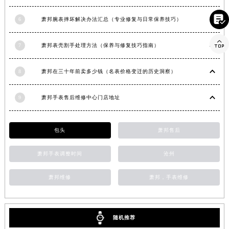
河南省许昌市魏都区建安大道与八龙路交叉口萧邦售后服务中心（需提前预约）

6
萧邦腕表摔坏解决办法汇总（专业修复与日常保养技巧）
河南省郑州市二七区民主路10号华润大厦29层2905室萧邦售后服务中心（需提前预约）
河南省周口市川汇区七一路萧邦售后服务中心（需提前预约）

7
萧邦表壳割手处理方法（保养与修复技巧指南）
河南省驻马店市驿城区乐山大道与置地大道交叉口萧邦售后服务中心（需提前预约）
湖北省鄂州市鄂城区文星大道萧邦售后服务中心（需提前预约）
8
萧邦在三十年前卖多少钱（名表价格变迁的历史洞察）
湖北省黄冈市黄州区赤壁大道萧邦售后服务中心（需提前预约）
湖北省黄石市黄石港区武汉路萧邦售后服务中心（需提前预约）
9
萧邦手表售后维修中心门店地址
湖北省荆门市东宝中天街步行街萧邦售后服务中心（需提前预约）
湖北省荆州市荆州区荆中路萧邦售后服务中心（需提前预约）
包头
萧邦售后
湖北省十堰市茅箭区人民北路萧邦售后服务中心（需提前预约）
湖北省随州市曾都区青年路萧邦售后服务中心（需提前预约）
萧邦手表调整时间
沧州
湖北省咸宁市咸安区长安大道萧邦售后服务中心（需提前预约）
萧邦维修
萧邦，手表维修
湖北省襄阳市樊城区长虹路与人民路交叉口萧邦售后服务中心（需提前预约）
湖北省孝感市孝南区复兴大道萧邦售后服务中心（需提前预约）
湖北省宜昌市西陵区夷陵大道与港窑路萧邦售后服务中心（需提前预约）
随机推荐
湖南省常德市武陵区人民路萧邦售后服务中心（需提前预约）