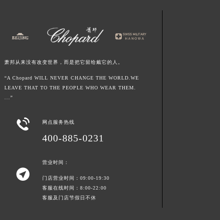
甘肃省嘉峪关市雄关区新华中路萧邦售后服务中心（需提前预约）
甘肃省金昌市金川区北京路萧邦售后服务中心（需提前预约）
甘肃省酒泉市肃州区西大街萧邦售后服务中心（需提前预约）
甘肃省临夏市城南街道团结路萧邦售后服务中心（需提前预约）
萧邦从来没有改变世界，而是把它留给戴它的人。
甘肃省陇南市武都区人民路萧邦售后服务中心（需提前预约）
“A Chopard WILL NEVER CHANGE THE WORLD.WE
甘肃省平凉市崆峒区西大街萧邦售后服务中心（需提前预约）
LEAVE THAT TO THE PEOPLE WHO WEAR THEM.
甘肃省庆阳市西峰区南大街萧邦售后服务中心（需提前预约）
...”
甘肃省天水市秦州区民主路萧邦售后服务中心（需提前预约）
甘肃省武威市凉州区迎宾路萧邦售后服务中心（需提前预约）

网点服务热线
甘肃省张掖市甘州区民乐北路萧邦售后服务中心（需提前预约）
400-885-0231
宁夏回族自治区固原市原州区文化街萧邦售后服务中心（需提前预约）
宁夏回族自治区石嘴山市大武口区贺兰山路萧邦售后服务中心（需提前预约）
营业时间：

宁夏回族自治区吴忠市利通区开元大道萧邦售后服务中心（需提前预约）
门店营业时间：09:00-19:30
客服在线时间：8:00-22:00
宁夏回族自治区银川市兴庆区新华东路97号新百中心C馆一层C1-18号商铺萧邦售后服务中心（需提前预约）
客服及门店节假日不休
宁夏回族自治区中卫市沙坡头区鼓楼东街萧邦售后服务中心（需提前预约）
青海省果洛藏族自治州玛沁县团结路萧邦售后服务中心（需提前预约）