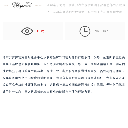
谨承诺，为每一位萧邦表主提供直属于品牌总部的合规服
扬州市邗江区国展路29号星耀天地写字楼1号楼18层1803室（需提前预约）
务。从机芯调试到外观修复，每一道工序均遵循瑞士原厂
盐城市盐都区世纪大道5号盐城金融城写字楼1号楼16层1604室（需提前预约）
制定的技术规范，确保腕表性能与出厂标准一致。客户…
泰州市海陵区永定东路399号置地商务中心东塔写字楼（华润万象城）17层1706室（需提前预约）

宁波市江北区大闸南路500号来福士广场办公楼20层2009室（需提前预约）
41 次
2026-06-13
杭州市上城区钱江路1366号华润大厦写字楼A座5层503-5室（需提前预约）
金华市金东区东市南街777号金华万达广场写字楼4号楼22层2209室（需提前预约）
绍兴市越城区胜利东路379号世茂天际中心写字楼8层805室（需提前预约）
哈尔滨萧邦官方售后服务中心承载着品牌对精密时计的严谨承诺，为每一位萧邦表主提供
嘉兴市南湖区广益路705号嘉兴世界贸易中心写字楼A座13层1304室（需提前预约）
直属于品牌总部的合规服务。从机芯调试到外观修复，每一道工序均遵循瑞士原厂制定的
南昌市红谷滩新区红谷中大道998号绿地双子塔（中央广场）A1座办公楼14层07室（需提前预约）
技术规范，确保腕表性能与出厂标准一致。客户服务团队通过全国统一热线与网点体系，
济南市历下区经十路11111号华润中心写字楼（万象城）15层1508室（需提前预约）
实现从咨询到交付的全流程透明管理。选择官方售后意味着获得原装配件、专业设备以及
经过严格考核的技师团队的支持，这是保持腕表长期稳定运行的核心保障。无论您的腕表
广州市天河区天河路230号万菱汇国际中心写字楼A塔7层704室（需提前预约）
处于何种状态，官方售后都能给出精准的诊断与合理的解决方案。
广州市越秀区环市东路371-375号世界贸易中心大厦南塔写字楼15层07室（需提前预约）
深圳市罗湖区深南东路5001号华润大厦写字楼17层1701室（需提前预约）
惠州市惠城区江北文昌一路7号华贸大厦写字楼1座30层05室（需提前预约）
厦门市思明区湖滨东路95号华润大厦写字楼B座11层1104室（需提前预约）
福州市鼓楼区五四路128-1号恒力城写字楼15层03室（需提前预约）