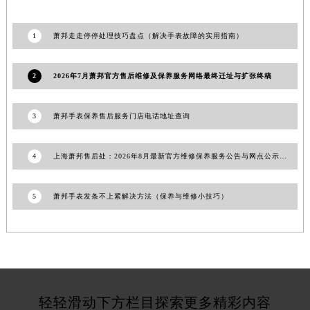
湖南省郴州市北湖区国庆北路萧邦售后服务中心（需提前预约）
湖南省衡阳市雁峰区解放路萧邦售后服务中心（需提前预约）
1
萧邦走走停停处理技巧盘点（解决手表故障的实用指南）
湖南省怀化市鹤城区迎丰中路萧邦售后服务中心（需提前预约）
湖南省娄底市娄星区长青街萧邦售后服务中心（需提前预约）
2
2026年7月萧邦官方售后维修及保养服务网络最终迁址与扩张终稿
湖南省邵阳市双清区东风路萧邦售后服务中心（需提前预约）
湖南省湘潭市雨湖区莲城大道萧邦售后服务中心（需提前预约）
3
萧邦手表保养售后服务门店电话地址查询
湖南省益阳市赫山区桃花仑路萧邦售后服务中心（需提前预约）
湖南省永州市冷水滩区永州大道与中兴路交叉口萧邦售后服务中心（需提前预约）
4
上海萧邦售后处：2026年8月最新官方维修保养服务公告与网点公示信息
湖南省岳阳市岳阳楼区东茅岭路萧邦售后服务中心（需提前预约）
湖南省张家界市永定区解放路萧邦售后服务中心（需提前预约）
5
萧邦手表发条不上紧解决方法（保养与维修小技巧）
湖南省长沙市芙蓉区建湘路393号世茂环球金融中心写字楼10层1013室萧邦售后服务中心（需提前预约）
湖南省株洲市芦淞区建设南路萧邦售后服务中心（需提前预约）
甘肃省白银市白银区北京路萧邦售后服务中心（需提前预约）
甘肃省定西市安定区解放路萧邦售后服务中心（需提前预约）
甘肃省敦煌市沙州镇阳关中路萧邦售后服务中心（需提前预约）
轻轻滑动下方栏目探索更多精彩内容
甘肃省合作市人民街萧邦售后服务中心（需提前预约）