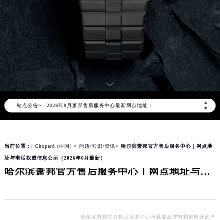
2026年8月萧邦中国区售后服务网络优化升级公告
2026年8月萧邦全国官方售后客户服务热线：400-885-0231
萧邦官方全国统一服务热线400-885-0231，服务覆盖中国大陆、香港、澳门、台湾全部区域（非大陆需加拨“+86”）
▲
站点公告>
2026年8月萧邦售后服务中心最新网点地址：
▼
北京市朝阳区建国门外大街甲6号华熙国际中心写字楼D座11层1102室（北京总部）（需提前预约）
北京市东城区东长安街1号东方广场写字楼W3座6层602室（需提前预约）
当前位置：
| Chopard (中国)
>
问题/知识/资讯
> 哈尔滨萧邦官方售后服务中心｜网点地
天津市和平区赤峰道136号天津国际金融中心写字楼26层2603室（需提前预约）
址与电话权威信息公示（2026年6月最新）
上海市徐汇区虹桥路3号港汇中心写字楼2座37层3705室（需提前预约）
哈尔滨萧邦官方售后服务中心｜网点地址与电话权威信息公示（2026年6月最新）
上海市黄浦区南京东路299号宏伊国际广场写字楼8层806室（需提前预约）
南京市秦淮区中山南路1号（新街口）南京中心写字楼22层C1-1室（需提前预约）
常州市新北区龙锦路1590号现代传媒中心写字楼5号楼10层1008室（需提前预约）
徐州市鼓楼区淮海东路29号苏宁广场IFC国际金融中心写字楼35层3508室（需提前预约）
哈尔滨萧邦官方售后服务中心承载着品牌对精密时计的严