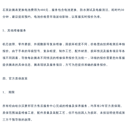
吉林省梅河口市新华街道梅河大街萧邦售后服务中心（需提前预约）
石英款腕表更换电池费用为480元，服务包含电池更换、防水测试及电极清洁。耗时约30
吉林省四平市铁东区紫气大路与南九经街交汇处萧邦售后服务中心（需提前预约）
分钟，建议提前预约。电池价格受市场波动影响，以客服实时报价为准。
吉林省松原市宁江区五环大街萧邦售后服务中心（需提前预约）
吉林省通化市东昌区环通乡江南大街萧邦售后服务中心（需提前预约）
5、其他维修服务
吉林省延边市延吉市解放路萧邦售后服务中心（需提前预约）
机芯故障、零件磨损、外观翻新等复杂维修，因损坏程度不同，价格需由技师检测后单独
辽宁省鞍山市铁东区站前街萧邦售后服务中心（需提前预约）
报价。由于手表的等级型号、复杂程度、制作工艺、配件材质、损坏情况及服务项目等各
辽宁省本溪市平山区胜利路萧邦售后服务中心（需提前预约）
项不同因素，导致每款腕表不同情况的维修保养报价无法统一，详细的报价需要您向客服
辽宁省朝阳市双塔区新华路萧邦售后服务中心（需提前预约）
提供腕表的具体信息、腕表现状及服务项目，方可为您提供准确的服务报价。
辽宁省丹东市振兴区七经街萧邦售后服务中心（需提前预约）
辽宁省抚顺市新抚区东一路萧邦售后服务中心（需提前预约）
四、官方质保政策
辽宁省阜新市海州区解放大街萧邦售后服务中心（需提前预约）
1、 期限
辽宁省葫芦岛市连山区中央路萧邦售后服务中心（需提前预约）
辽宁省锦州市古塔区中央大街萧邦售后服务中心（需提前预约）
所有经由哈尔滨萧邦官方售后服务中心完成的维修及保养服务，均享有2年官方质保期。
辽宁省辽阳市白塔区新运大街萧邦售后服务中心（需提前预约）
质保范围涵盖维修工差、配件质量及装配工艺，但不包括因人为损坏、未按说明使用或第
辽宁省盘锦市兴隆台区石油大街萧邦售后服务中心（需提前预约）
三方干预导致的故障。
辽宁省铁岭市银州区南马路萧邦售后服务中心（需提前预约）