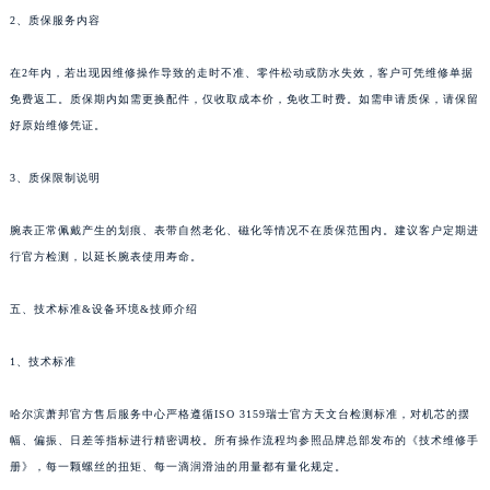
2、质保服务内容
辽宁省营口市站前区市府路与渤海大街交叉口萧邦售后服务中心（需提前预约）
辽宁省沈阳市沈河区中街路137号亨得利名表维修授权店1楼萧邦售后服务中心（需提前预约）
在2年内，若出现因维修操作导致的走时不准、零件松动或防水失效，客户可凭维修单据
辽宁省沈阳市沈河区中街路83号亨得利名表维修授权店1楼萧邦售后服务中心（需提前预约）
免费返工。质保期内如需更换配件，仅收取成本价，免收工时费。如需申请质保，请保留
北京市朝阳区建国门外大街甲6号华熙国际中心D座11层1102室萧邦售后服务中心（北京总部）（需提前预约）
好原始维修凭证。
北京市东城区东长安街1号王府井东方广场W3座6层602室萧邦售后服务中心（需提前预约）
河北省保定市竞秀区朝阳北大街北国先天下萧邦售后服务中心（需提前预约）
3、质保限制说明
内蒙古自治区阿拉善盟市左旗土尔扈特大街萧邦售后服务中心（需提前预约）
腕表正常佩戴产生的划痕、表带自然老化、磁化等情况不在质保范围内。建议客户定期进
内蒙古自治区巴彦淖尔市临河区新华街萧邦售后服务中心（需提前预约）
行官方检测，以延长腕表使用寿命。
内蒙古自治区包头市青山区幸福路甲3号王府井百货名表维修萧邦售后服务中心（需提前预约）
内蒙古自治区赤峰市红山区哈达街萧邦售后服务中心（需提前预约）
五、技术标准&设备环境&技师介绍
内蒙古自治区鄂尔多斯市东胜区伊金霍洛街萧邦售后服务中心（需提前预约）
内蒙古自治区呼伦贝尔市海拉尔区中央街萧邦售后服务中心（需提前预约）
1、技术标准
内蒙古自治区通辽市科尔沁区明仁大街萧邦售后服务中心（需提前预约）
哈尔滨萧邦官方售后服务中心严格遵循ISO 3159瑞士官方天文台检测标准，对机芯的摆
内蒙古自治区乌海市海勃湾区人民南路萧邦售后服务中心（需提前预约）
幅、偏振、日差等指标进行精密调校。所有操作流程均参照品牌总部发布的《技术维修手
内蒙古自治区乌兰察布市集宁区恩和大街萧邦售后服务中心（需提前预约）
册》，每一颗螺丝的扭矩、每一滴润滑油的用量都有量化规定。
内蒙古自治区锡林郭勒盟市锡林浩特市光明街与额尔敦路交叉口萧邦售后服务中心（需提前预约）