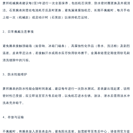
萧邦机械腕表建议每2至3年进行一次全面保养，包括机芯润滑、防水密封圈更换及外观清
安徽省池州市贵池区长江路萧邦售后服务中心（需提前预约）
洁。石英腕表则需在电池耗尽后及时更换，避免漏液腐蚀机芯。长期不佩戴时，每月手动
安徽省滁州市琅琊区南谯北路萧邦售后服务中心（需提前预约）
上链一次（机械款）或启动计时（石英款）以保持机芯运转。
安徽省阜阳市颍州区颍州北路萧邦售后服务中心（需提前预约）
安徽省淮北市相山区淮海路萧邦售后服务中心（需提前预约）
2、日常佩戴注意事项
安徽省淮南市田家庵区国庆中路萧邦售后服务中心（需提前预约）
避免腕表接触强磁场（如音响、冰箱门磁条）、高腐蚀性化学品（香水、洗洁精）及剧烈
安徽省黄山市屯溪区黄山西路萧邦售后服务中心（需提前预约）
温差。皮表带忌沾水，若接触汗水或雨水应尽快用软布擦干。金属表链需定期使用软毛刷
安徽省六安市金安区解放中路萧邦售后服务中心（需提前预约）
清洗缝隙中的污垢。
安徽省马鞍山市雨山区湖南西路萧邦售后服务中心（需提前预约）
安徽省宿州市埇桥区人民中路萧邦售后服务中心（需提前预约）
3、防水性能维护
安徽省铜陵市铜官区石城大道萧邦售后服务中心（需提前预约）
萧邦腕表的防水性能会随时间衰减，建议每年进行一次防水测试。若表蒙出现起雾，说明
安徽省芜湖市镜湖区中山路步行街萧邦售后服务中心（需提前预约）
密封性已受损，应立即送至官方售后处理，以免机芯进水生锈。游泳、潜水后需用淡水冲
安徽省宣城市宣州区叠嶂西路萧邦售后服务中心（需提前预约）
洗表壳并晾干。
福建省龙岩市新罗区九一南路萧邦售后服务中心（需提前预约）
福建省南平市建阳区人民西路萧邦售后服务中心（需提前预约）
4、存放与运输
福建省宁德市蕉城区天湖东路萧邦售后服务中心（需提前预约）
福建省莆田市城厢区霞林街道荔华东大道萧邦售后服务中心（需提前预约）
不佩戴时，将腕表放入原装表盒内，避免阳光直射。如需邮寄至售后中心，请使用官方提