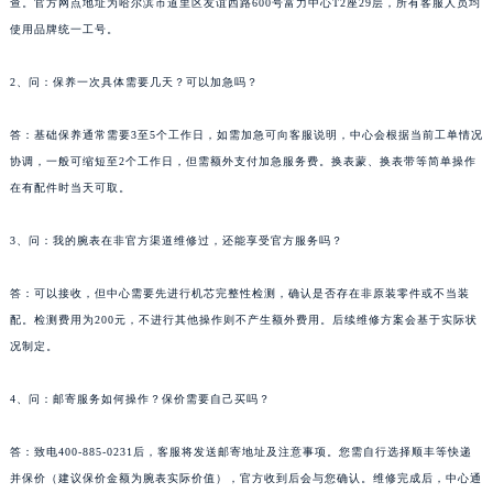
查。官方网点地址为哈尔滨市道里区友谊西路600号富力中心T2座29层，所有客服人员均
江西省九江市浔阳区浔阳路萧邦售后服务中心（需提前预约）
使用品牌统一工号。
江西省南昌市红谷滩新区红谷中大道998号绿地双子塔（中央广场）A1座办公楼14层1407室萧邦售后服务中心（需提前预约）
2、问：保养一次具体需要几天？可以加急吗？
江西省萍乡市安源区萍安北大道与康庄路交叉口萧邦售后服务中心（需提前预约）
江西省上饶市信州区滨江西路萧邦售后服务中心（需提前预约）
答：基础保养通常需要3至5个工作日，如需加急可向客服说明，中心会根据当前工单情况
江西省新余市渝水区北湖西路萧邦售后服务中心（需提前预约）
协调，一般可缩短至2个工作日，但需额外支付加急服务费。换表蒙、换表带等简单操作
江西省宜春市袁州区中山中路萧邦售后服务中心（需提前预约）
在有配件时当天可取。
江西省鹰潭市月湖区胜利东路萧邦售后服务中心（需提前预约）
山东省德州市德城区东风中路萧邦售后服务中心（需提前预约）
3、问：我的腕表在非官方渠道维修过，还能享受官方服务吗？
山东省东营市东营区济南路萧邦售后服务中心（需提前预约）
答：可以接收，但中心需要先进行机芯完整性检测，确认是否存在非原装零件或不当装
山东省济南市历下区经十路11111号华润中心写字楼（万象城）15层1508室萧邦售后服务中心（需提前预约）
配。检测费用为200元，不进行其他操作则不产生额外费用。后续维修方案会基于实际状
山东省济宁市任城区太白楼路萧邦售后服务中心（需提前预约）
况制定。
山东省莱芜市文化南路8号银座商城名表维修一楼名表维修萧邦售后服务中心（需提前预约）
山东省临沂市兰山区解放路萧邦售后服务中心（需提前预约）
4、问：邮寄服务如何操作？保价需要自己买吗？
山东省日照市东港区烟台路萧邦售后服务中心（需提前预约）
答：致电400-885-0231后，客服将发送邮寄地址及注意事项。您需自行选择顺丰等快递
山东省泰安市泰山区财源街道泰山大街萧邦售后服务中心（需提前预约）
并保价（建议保价金额为腕表实际价值），官方收到后会与您确认。维修完成后，中心通
山东省威海市环翠区新威海路89号振华商厦一楼名表维修萧邦售后服务中心（需提前预约）