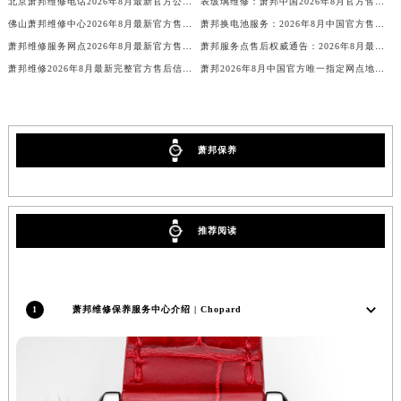
北京萧邦维修电话2026年8月最新官方公告：售后服务中心网点及地址信息公示
表玻璃维修：萧邦中国2026年8月官方售后服务价格与周期，客户
广东省阳江市江城区东风一路萧邦售后服务中心（需提前预约）
佛山萧邦维修中心2026年8月最新官方售后保养公告｜权威维修服务信息公示
萧邦换电池服务：2026年8月中国官方售后客服中心最新服务价格与周期
广东省云浮市云城区金山路萧邦售后服务中心（需提前预约）
萧邦维修服务网点2026年8月最新官方售后地址与热线信息公示通告
萧邦服务点售后权威通告：2026年8月最新官方售后网点地址及服务信息公示与保养指南
广东省湛江市赤坎区观海北路萧邦售后服务中心（需提前预约）
萧邦维修2026年8月最新完整官方售后信息公示与权威保养服务公告
萧邦2026年8月中国官方唯一指定网点地址与客服热线售后公告
广东省肇庆市端州区信安大道与砚都大道交汇处萧邦售后服务中心（需提前预约）
广西壮族自治区百色市右江区中山二路萧邦售后服务中心（需提前预约）
广西壮族自治区北海市海城区北京路萧邦售后服务中心（需提前预约）
萧邦保养
广西壮族自治区崇左市江州区石景林街道友谊大道与丽川路交汇处萧邦售后服务中心（需提前预约）
广西壮族自治区防城港市港口区金花茶大道萧邦售后服务中心（需提前预约）
广西壮族自治区贵港市港北区港城街道布山大道与仙衣路交叉口萧邦售后服务中心（需提前预约）
推荐阅读
广西壮族自治区桂林市秀峰区红岭路萧邦售后服务中心（需提前预约）
广西壮族自治区河池市金城江区金城江街道朝阳路萧邦售后服务中心（需提前预约）
广西壮族自治区贺州市八步区城东街道灵峰南路萧邦售后服务中心（需提前预约）
1
萧邦维修保养服务中心介绍 | Chopard
广西壮族自治区来宾市兴宾区桂中大道萧邦售后服务中心（需提前预约）
广西壮族自治区柳州市城中区中山中路萧邦售后服务中心（需提前预约）
广西壮族自治区钦州市钦南区金海湾东大街萧邦售后服务中心（需提前预约）
广西壮族自治区梧州市万秀区龙湖镇高旺路萧邦售后服务中心（需提前预约）