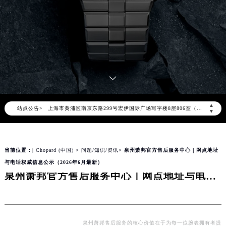
2026年8月萧邦全国官方售后客户服务热线：400-885-0231
萧邦官方全国统一服务热线400-885-0231，服务覆盖中国大陆、香港、澳门、台湾全部区域（非大陆需加拨“+86”）
2026年8月萧邦售后服务中心最新网点地址：
北京市朝阳区建国门外大街甲6号华熙国际中心写字楼D座11层1102室（北京总部）（需提前预约）
北京市东城区东长安街1号东方广场写字楼W3座6层602室（需提前预约）
天津市和平区赤峰道136号天津国际金融中心写字楼26层2603室（需提前预约）
上海市徐汇区虹桥路3号港汇中心写字楼2座37层3705室（需提前预约）
▲
站点公告>
上海市黄浦区南京东路299号宏伊国际广场写字楼8层806室（需提前预约）
▼
南京市秦淮区中山南路1号（新街口）南京中心写字楼22层C1-1室（需提前预约）
常州市新北区龙锦路1590号现代传媒中心写字楼5号楼10层1008室（需提前预约）
当前位置：
| Chopard (中国)
>
问题/知识/资讯
> 泉州萧邦官方售后服务中心｜网点地址
徐州市鼓楼区淮海东路29号苏宁广场IFC国际金融中心写字楼35层3508室（需提前预约）
与电话权威信息公示（2026年6月最新）
扬州市邗江区国展路29号星耀天地写字楼1号楼18层1803室（需提前预约）
泉州萧邦官方售后服务中心｜网点地址与电话权威信息公示（2026年6月最新）
盐城市盐都区世纪大道5号盐城金融城写字楼1号楼16层1604室（需提前预约）
泰州市海陵区永定东路399号置地商务中心东塔写字楼（华润万象城）17层1706室（需提前预约）
宁波市江北区大闸南路500号来福士广场办公楼20层2009室（需提前预约）
杭州市上城区钱江路1366号华润大厦写字楼A座5层503-5室（需提前预约）
泉州萧邦售后服务的核心价值在于为每一位腕表拥有者提