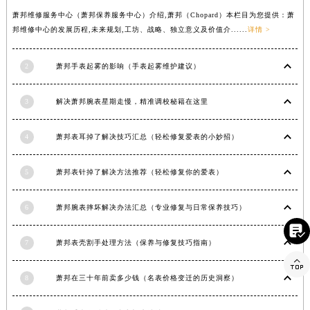
河南省焦作市解放区解放路萧邦售后服务中心（需提前预约）
萧邦维修服务中心（萧邦保养服务中心）介绍,萧邦（Chopard）本栏目为您提供：萧
邦维修中心的发展历程,未来规划,工坊、战略、独立意义及价值介......
详情 >
河南省开封市鼓楼区中山路萧邦售后服务中心（需提前预约）
河南省洛阳市西工区中州中路与解放路交叉口萧邦售后服务中心（需提前预约）
2
萧邦手表起雾的影响（手表起雾维护建议）
河南省漯河市源汇区交通路萧邦售后服务中心（需提前预约）
河南省南阳市宛城区范蠡东路与南都路交叉口萧邦售后服务中心（需提前预约）
3
解决萧邦腕表星期走慢，精准调校秘籍在这里
河南省平顶山市卫东区建设路萧邦售后服务中心（需提前预约）
河南省濮阳市大华龙区开州路绿城路交叉口萧邦售后服务中心（需提前预约）
4
萧邦表耳掉了解决技巧汇总（轻松修复爱表的小妙招）
河南省三门峡市湖滨区和平路萧邦售后服务中心（需提前预约）
河南省商丘市梁园区神火大道萧邦售后服务中心（需提前预约）
5
萧邦表针掉了解决方法推荐（轻松修复你的爱表）
河南省新乡市红旗区人民路萧邦售后服务中心（需提前预约）
河南省信阳市浉河区东方红大道萧邦售后服务中心（需提前预约）
6
萧邦腕表摔坏解决办法汇总（专业修复与日常保养技巧）
河南省许昌市魏都区建安大道与八龙路交叉口萧邦售后服务中心（需提前预约）

7
萧邦表壳割手处理方法（保养与修复技巧指南）
河南省郑州市二七区民主路10号华润大厦29层2905室萧邦售后服务中心（需提前预约）

河南省周口市川汇区七一路萧邦售后服务中心（需提前预约）
8
萧邦在三十年前卖多少钱（名表价格变迁的历史洞察）
河南省驻马店市驿城区乐山大道与置地大道交叉口萧邦售后服务中心（需提前预约）
湖北省鄂州市鄂城区文星大道萧邦售后服务中心（需提前预约）