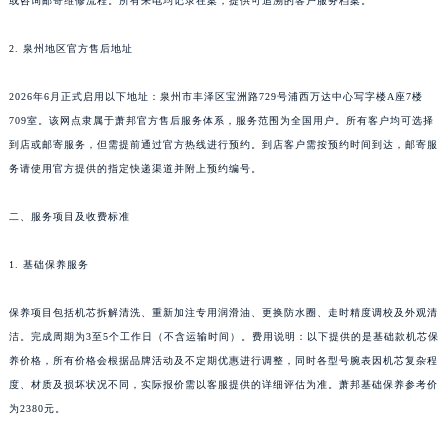
或咨询邮寄维修流程。所有来电均记录在案，提供可追溯的客户服务档案。
烟台市芝罘区胜利路139号万达金融中心A座907室（需提前预约）
长春市朝阳区西安大路727号中银大厦A座(旺进大厦)18层09室（需提前预约）
2. 泉州地区官方售后地址
贵阳市南明区都司高架桥路33号亨特国际金融中心14楼14D（需提前预约）
2026年6月正式启用以下地址：泉州市丰泽区宝洲路729号浦西万达中心写字楼A座7楼
昆明市盘龙区北京路928号同德昆明广场写字楼10层06室（需提前预约）
709室。该网点隶属于萧邦官方售后服务体系，服务范围为全国用户。所有客户均可选择
石家庄市长安区中山东路39号勒泰中心写字楼B座13层07室（需提前预约）
到店或邮寄服务，但需提前通过官方热线进行预约。到店客户需按预约时间到达，邮寄服
西安市碑林区南关正街88号华侨城长安国际中心E座6楼10室（需提前预约）
务请使用官方提供的指定快递渠道并附上预约编号。
海口市龙华区金贸东路5号海口华润大厦B座17层1707室（需提前预约）
唐山市路南区新华东道100号万达广场写字楼A座10层1002室（需提前预约）
二、服务项目及收费标准
台州市椒江区东海大道1800号腾达中心东1幢20楼2002室（需提前预约）
1. 基础保养服务
内蒙古自治区呼和浩特市玉泉区大学西街70号华润万象城写字楼（鄂尔多斯大厦）23层2326室（需提前预约）
甘肃省兰州市七里河区西津西路16号兰州中心写字楼21层2102室（需提前预约）
保养项目包括机芯拆解清洗、重新加注专用润滑油、更换防水圈、走时精度调校及外观清
重庆市解放碑渝中区民权路28号英利国际金融中心写字楼20层01室（需提前预约）
洁。完成周期为3至5个工作日（不含运输时间）。费用说明：以下提供的是基础款机芯保
黑龙江省大庆市萨尔图区会战大街萧邦售后服务中心（需提前预约）
养价格，所有价格会根据品牌活动及不定期优惠进行调整，同时各型号腕表因机芯复杂程
黑龙江省鹤岗市向阳区红军路萧邦售后服务中心（需提前预约）
度、材质及损坏状况不同，实际报价需以客服提供的详细评估为准。萧邦基础保养参考价
为2380元。
黑龙江省黑河市爱辉区中央街萧邦售后服务中心（需提前预约）
黑龙江省鸡西市鸡冠区红军路萧邦售后服务中心（需提前预约）