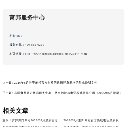
福建省福州市鼓楼区五四路128-1号恒力城写字楼15层03室萧邦售后服务中心（需提前预约）
福建省厦门市思明区湖滨东路95号万象城华润大厦B座11层1104室萧邦售后服务中心（需提前预约）
萧邦服务中心
广东省潮州市潮安区新风路与潮汕路交汇处萧邦售后服务中心（需提前预约）
广东省广州市天河区天河路230号万菱汇国际中心A塔7层704室萧邦售后服务中心（需提前预约）
本文tag：
广东省广州市越秀区环市东路371-375号世界贸易中心大厦南塔15层1507室萧邦售后服务中心（需提前预约）
服务专线：
400-885-0231
广东省河源市源城区越王大道萧邦售后服务中心（需提前预约）
广东省惠州市惠城区江北文昌一路7号华贸大厦1座30层3005室萧邦售后服务中心（需提前预约）
本页链接：
http://www.cdzbwx.cn/problems/25844.html
广东省江门市蓬江区广场西路萧邦售后服务中心（需提前预约）
广东省揭阳市榕城进贤门步行街萧邦售后服务中心（需提前预约）
广东省茂名市电白区水东街道迎宾大道萧邦售后服务中心（需提前预约）
上一篇:
2026年6月关于萧邦官方售后网络搬迁及新增的补充说明文件
广东省梅州市梅江区金燕大道萧邦售后服务中心（需提前预约）
广东省清远市清城区湖西路萧邦售后服务中心（需提前预约）
下一篇:
岳阳萧邦官方售后服务中心｜网点地址与电话权威信息公示（2026年6月最新）
广东省汕头市龙湖区长平路萧邦售后服务中心（需提前预约）
广东省汕尾市城区香洲街道园林社区翠园街萧邦售后服务中心（需提前预约）
相关文章
广东省韶关市武江区芙蓉新区与老城中心交汇处萧邦售后服务中心（需提前预约）
重磅！萧邦海口专柜2026年8月最新官方客服电话全城公示
2026年8月萧邦专柜官方热线电话最新权威信息
广东省深圳市罗湖区深南东路5001号华润大厦17层1701室萧邦售后服务中心（需提前预约）