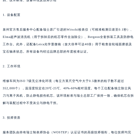
四、技术标准、设备环境及技师介绍
河北省保定市竞秀区朝阳北大街北国先天下萧邦售后服务中心（需提前预约）
内蒙古自治区阿拉善盟市左旗土尔扈特大街萧邦售后服务中心（需提前预约）
1. 设备配置
内蒙古自治区巴彦淖尔市临河区新华街萧邦售后服务中心（需提前预约）
泉州官方售后服务中心配备瑞士原厂引进的Witschi校表仪（可精准检测日差至0.1秒）、
内蒙古自治区包头市青山区幸福路甲3号王府井百货名表维修萧邦售后服务中心（需提前预约）
Elma超声波清洗机（用于拆卸后的机芯零件去油除尘）、Bergeon全套拆装工具及防静电
内蒙古自治区赤峰市红山区哈达街萧邦售后服务中心（需提前预约）
工作台。此外，还配备Leica光学显微镜（放大倍率可达40倍）用于检查齿轮端面磨损及
内蒙古自治区鄂尔多斯市东胜区伊金霍洛街萧邦售后服务中心（需提前预约）
宝石轴承状态。所有设备均经过品牌总部的年度校准认证。
内蒙古自治区呼伦贝尔市海拉尔区中央街萧邦售后服务中心（需提前预约）
内蒙古自治区通辽市科尔沁区明仁大街萧邦售后服务中心（需提前预约）
2. 工作环境
内蒙古自治区乌海市海勃湾区人民南路萧邦售后服务中心（需提前预约）
维修车间为ISO 7级无尘净化环境（每立方英尺空气中大于0.5微米的粒子数不超过
内蒙古自治区乌兰察布市集宁区恩和大街萧邦售后服务中心（需提前预约）
352,000个），温湿度恒定在20℃-25℃、40%-60%相对湿度。每个工位配备独立除尘风
内蒙古自治区锡林郭勒盟市锡林浩特市光明街与额尔敦路交叉口萧邦售后服务中心（需提前预约）
刀与离子风机，防止静电损伤机芯。该环境标准与瑞士总部工厂保持一致，确保机芯在拆
内蒙古自治区兴安盟市乌兰浩特市兴安大街萧邦售后服务中心（需提前预约）
解与装配过程中不受灰尘与静电干扰。
山西省大同市平城区迎宾街萧邦售后服务中心（需提前预约）
山西省晋城市城区黄华街萧邦售后服务中心（需提前预约）
3. 技师资质
山西省晋中市榆次区顺城街萧邦售后服务中心（需提前预约）
服务团队由持有瑞士制表师协会（WOSTEP）认证证书的高级技师领衔，每位技师均完
山西省临汾市尧都区解放路萧邦售后服务中心（需提前预约）