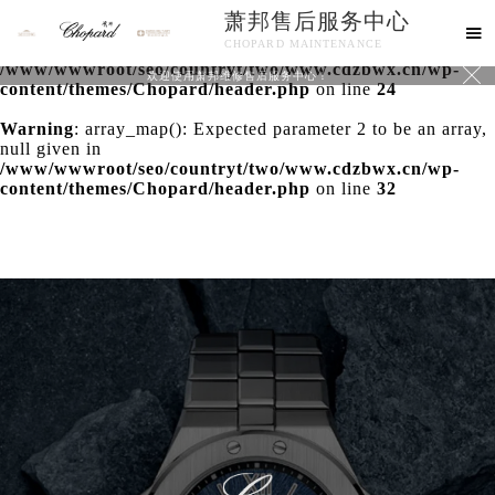
萧邦售后服务中心
Warning
: extract() expects parameter 1 to be array, null

CHOPARD MAINTENANCE
given in
/www/wwwroot/seo/countryt/two/www.cdzbwx.cn/wp-

欢迎使用萧邦维修售后服务中心！
content/themes/Chopard/header.php
on line
24
Warning
: array_map(): Expected parameter 2 to be an array,
null given in
/www/wwwroot/seo/countryt/two/www.cdzbwx.cn/wp-
content/themes/Chopard/header.php
on line
32
中心介绍
联系我们