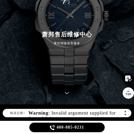
萧邦售后维修中心
萧邦维修保养服务


Warning
: Invalid argument supplied for
foreach() in
▲
站点公告>
▼
/www/wwwroot/seo/countryt/two/www.cdzbw
content/themes/Chopard/header.php
on

400-885-0231
line
180