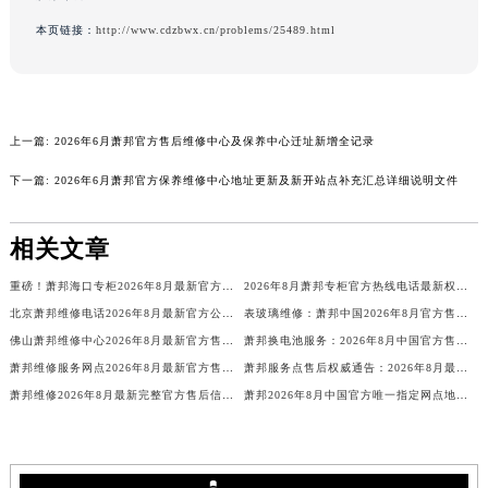
吉林省松原市宁江区五环大街萧邦售后服务中心（需提前预约）
本页链接：
http://www.cdzbwx.cn/problems/25489.html
吉林省通化市东昌区环通乡江南大街萧邦售后服务中心（需提前预约）
吉林省延边市延吉市解放路萧邦售后服务中心（需提前预约）
辽宁省鞍山市铁东区站前街萧邦售后服务中心（需提前预约）
上一篇:
2026年6月萧邦官方售后维修中心及保养中心迁址新增全记录
辽宁省本溪市平山区胜利路萧邦售后服务中心（需提前预约）
辽宁省朝阳市双塔区新华路萧邦售后服务中心（需提前预约）
下一篇:
2026年6月萧邦官方保养维修中心地址更新及新开站点补充汇总详细说明文件
辽宁省丹东市振兴区七经街萧邦售后服务中心（需提前预约）
辽宁省抚顺市新抚区东一路萧邦售后服务中心（需提前预约）
相关文章
辽宁省阜新市海州区解放大街萧邦售后服务中心（需提前预约）
重磅！萧邦海口专柜2026年8月最新官方客服电话全城公示
2026年8月萧邦专柜官方热线电话最新权威信息
辽宁省葫芦岛市连山区中央路萧邦售后服务中心（需提前预约）
北京萧邦维修电话2026年8月最新官方公告：售后服务中心网点及地址信息公示
表玻璃维修：萧邦中国2026年8月官方售后服务价格与周期，客户
辽宁省锦州市古塔区中央大街萧邦售后服务中心（需提前预约）
佛山萧邦维修中心2026年8月最新官方售后保养公告｜权威维修服务信息公示
萧邦换电池服务：2026年8月中国官方售后客服中心最新服务价格与周期
辽宁省辽阳市白塔区新运大街萧邦售后服务中心（需提前预约）
萧邦维修服务网点2026年8月最新官方售后地址与热线信息公示通告
萧邦服务点售后权威通告：2026年8月最新官方售后网点地址及服务信息公示与保养指南
辽宁省盘锦市兴隆台区石油大街萧邦售后服务中心（需提前预约）
萧邦维修2026年8月最新完整官方售后信息公示与权威保养服务公告
萧邦2026年8月中国官方唯一指定网点地址与客服热线售后公告
辽宁省铁岭市银州区南马路萧邦售后服务中心（需提前预约）
辽宁省营口市站前区市府路与渤海大街交叉口萧邦售后服务中心（需提前预约）
辽宁省沈阳市沈河区中街路137号亨得利名表维修授权店1楼萧邦售后服务中心（需提前预约）