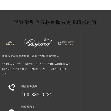
江西省萍乡市安源区萍安北大道与康庄路交叉口萧邦售后服务中心（需提前预约）
江西省上饶市信州区滨江西路萧邦售后服务中心（需提前预约）
江西省新余市渝水区北湖西路萧邦售后服务中心（需提前预约）
轻轻滑动下方栏目探索更多精彩内容
江西省宜春市袁州区中山中路萧邦售后服务中心（需提前预约）
江西省鹰潭市月湖区胜利东路萧邦售后服务中心（需提前预约）
山东省德州市德城区东风中路萧邦售后服务中心（需提前预约）
山东省东营市东营区济南路萧邦售后服务中心（需提前预约）
山东省济南市历下区经十路11111号华润中心写字楼（万象城）15层1508室萧邦售后服务中心（需提前预约）
萧邦从来没有改变世界，而是把它留给戴它的人。
山东省济宁市任城区太白楼路萧邦售后服务中心（需提前预约）
“A Chopard WILL NEVER CHANGE THE WORLD.WE
山东省莱芜市文化南路8号银座商城名表维修一楼名表维修萧邦售后服务中心（需提前预约）
LEAVE THAT TO THE PEOPLE WHO WEAR THEM.
...”
山东省临沂市兰山区解放路萧邦售后服务中心（需提前预约）
山东省日照市东港区烟台路萧邦售后服务中心（需提前预约）

网点服务热线
山东省泰安市泰山区财源街道泰山大街萧邦售后服务中心（需提前预约）
400-885-0231
山东省威海市环翠区新威海路89号振华商厦一楼名表维修萧邦售后服务中心（需提前预约）
山东省潍坊市奎文区东风东街萧邦售后服务中心（需提前预约）
营业时间：
山东省枣庄市滕州市北辛路与善国路交叉口萧邦售后服务中心（需提前预约）