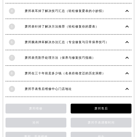
安徽省阜阳市颍州区颍州北路萧邦售后服务中心（需提前预约）
4
萧邦表耳掉了解决技巧汇总（轻松修复爱表的小妙招）
安徽省淮北市相山区淮海路萧邦售后服务中心（需提前预约）
安徽省淮南市田家庵区国庆中路萧邦售后服务中心（需提前预约）
5
萧邦表针掉了解决方法推荐（轻松修复你的爱表）
安徽省黄山市屯溪区黄山西路萧邦售后服务中心（需提前预约）
安徽省六安市金安区解放中路萧邦售后服务中心（需提前预约）
6
萧邦腕表摔坏解决办法汇总（专业修复与日常保养技巧）
安徽省马鞍山市雨山区湖南西路萧邦售后服务中心（需提前预约）
安徽省宿州市埇桥区人民中路萧邦售后服务中心（需提前预约）
7
萧邦表壳割手处理方法（保养与修复技巧指南）
安徽省铜陵市铜官区石城大道萧邦售后服务中心（需提前预约）
8
萧邦在三十年前卖多少钱（名表价格变迁的历史洞察）
安徽省芜湖市镜湖区中山路步行街萧邦售后服务中心（需提前预约）
安徽省宣城市宣州区叠嶂西路萧邦售后服务中心（需提前预约）
9
萧邦手表售后维修中心门店地址
福建省龙岩市新罗区九一南路萧邦售后服务中心（需提前预约）
福建省南平市建阳区人民西路萧邦售后服务中心（需提前预约）
萧邦维修
萧邦售后
福建省宁德市蕉城区天湖东路萧邦售后服务中心（需提前预约）
福建省莆田市城厢区霞林街道荔华东大道萧邦售后服务中心（需提前预约）
沧州
萧邦手表调整时间
福建省三明市三元区东乾二路萧邦售后服务中心（需提前预约）
福建省漳州市龙文区步港路萧邦售后服务中心（需提前预约）
萧邦，手表维修
包头