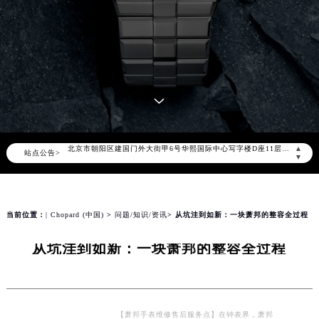
2026年8月萧邦中国区售后服务网络优化升级公告
2026年8月萧邦全国官方售后客户服务热线：400-885-0231
萧邦官方全国统一服务热线400-885-0231，服务覆盖中国大陆、香港、澳门、台湾全部区域（非大陆需加拨“+86”）
2026年8月萧邦售后服务中心最新网点地址：
北京市朝阳区建国门外大街甲6号华熙国际中心写字楼D座11层1102室（北京总部）（需提前预约）
▲
站点公告>
北京市东城区东长安街1号东方广场写字楼W3座6层602室（需提前预约）
▼
天津市和平区赤峰道136号天津国际金融中心写字楼26层2603室（需提前预约）
上海市徐汇区虹桥路3号港汇中心写字楼2座37层3705室（需提前预约）
上海市黄浦区南京东路299号宏伊国际广场写字楼8层806室（需提前预约）
当前位置：
| Chopard (中国)
>
问题/知识/资讯
> 从坑洼到如新：一块萧邦的整容全过程
南京市秦淮区中山南路1号（新街口）南京中心写字楼22层C1-1室（需提前预约）
从坑洼到如新：一块萧邦的整容全过程
常州市新北区龙锦路1590号现代传媒中心写字楼5号楼10层1008室（需提前预约）
徐州市鼓楼区淮海东路29号苏宁广场IFC国际金融中心写字楼35层3508室（需提前预约）
扬州市邗江区国展路29号星耀天地写字楼1号楼18层1803室（需提前预约）
盐城市盐都区世纪大道5号盐城金融城写字楼1号楼16层1604室（需提前预约）
【萧邦手表维修售后服务点】在钟表界，萧邦