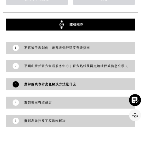
江苏省常州市新北区龙锦路1590号现代传媒中心5号楼10层1008室萧邦售后服务中心（需提前预约）
江苏省淮安市清江浦区淮海北路萧邦售后服务中心（需提前预约）
江苏省连云港市海州区通灌北路萧邦售后服务中心（需提前预约）
随机推荐
江苏省南京市秦淮区中山南路1号南京中心22层22-C1-C3室萧邦售后服务中心（需提前预约）
江苏省宿迁市宿城区西湖路萧邦售后服务中心（需提前预约）
1
不再被手表划伤！萧邦表壳舒适度升级指南
江苏省泰州市海陵区永定东路399号置地商务中心东塔（华润万象城）17层1706室萧邦售后服务中心（需提前预约）
江苏省徐州市鼓楼区淮海东路29号苏宁广场IFC国际金融中心35层3508室萧邦售后服务中心（需提前预约）
2
平顶山萧邦官方售后服务中心｜官方热线及网点地址权威信息公示（2026年7月更新）
江苏省盐城市盐都区世纪大道5号盐城金融城写字楼1号楼16层1604室萧邦售后服务中心（需提前预约）
江苏省扬州市邗江区国展路29号星耀天地写字楼1号楼18层1803室萧邦售后服务中心（需提前预约）
3
萧邦腕表表针变色解决方法是什么
江苏省镇江市京口区中山东路萧邦售后服务中心（需提前预约）
江西省抚州市临川区赣东大道萧邦售后服务中心（需提前预约）

4
萧邦哪里有维修店
江西省赣州市章贡区文清路萧邦售后服务中心（需提前预约）
江西省吉安市吉州区井冈山大道萧邦售后服务中心（需提前预约）

江西省景德镇市珠山区珠山中路萧邦售后服务中心（需提前预约）
5
萧邦发条拧反了应该咋解决
江西省九江市浔阳区浔阳路萧邦售后服务中心（需提前预约）
江西省南昌市红谷滩新区红谷中大道998号绿地双子塔（中央广场）A1座办公楼14层1407室萧邦售后服务中心（需提前预约）