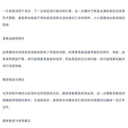
合肥市蜀山区潜山路111号万象城华润大厦B座12楼03室（需提前预约）
一旦表面清理干净后，下一步就是进行抛光和打磨。这一步骤对于恢复金属表面的光滑度
泉州市丰泽区宝洲路729号浦西万达中心写字楼A座7楼709室（需提前预约）
至关重要。修复师会根据不同的材质选择合适的抛光工具和材料，小心翼翼地去除表面的
青岛市南区山东路6号华润大厦B座22层04室（需提前预约）
瑕疵。
烟台市芝罘区胜利路139号万达金融中心A座907室（需提前预约）
长春市朝阳区西安大路727号中银大厦A座(旺进大厦)18层09室（需提前预约）
更换或修理部件
贵阳市南明区都司高架桥路33号亨特国际金融中心14楼14D（需提前预约）
如果腕表有划痕或其他损伤影响了美观或功能，则需要更换或修理相应的部件。例如，如
昆明市盘龙区北京路928号同德昆明广场写字楼10层06室（需提前预约）
果表带磨损严重，则可能需要更换新的表带；而如果是机芯出现问题，则可能需要拆解并
石家庄市长安区中山东路39号勒泰中心写字楼B座13层07室（需提前预约）
进行深度维修。
西安市碑林区南关正街88号华侨城长安国际中心E座6楼10室（需提前预约）
海口市龙华区金贸东路5号海口华润大厦B座17层1707室（需提前预约）
重新组装与调试
唐山市路南区新华东道100号万达广场写字楼A座10层1002室（需提前预约）
在所有部件都经过处理并达到理想状态后，腕表将被重新组装起来。这一步骤要求极高的
台州市椒江区东海大道1800号腾达中心东1幢20楼2002室（需提前预约）
精确度和细致的操作。完成组装后，修复师会对腕表进行最后的功能测试以确保一切正常
内蒙古自治区呼和浩特市玉泉区大学西街70号华润万象城写字楼（鄂尔多斯大厦）23层2326室（需提前预约）
运作。
甘肃省兰州市七里河区西津西路16号兰州中心写字楼21层2102室（需提前预约）
重庆市解放碑渝中区民权路28号英利国际金融中心写字楼20层01室（需提前预约）
最终检查与保养建议
黑龙江省大庆市萨尔图区会战大街萧邦售后服务中心（需提前预约）