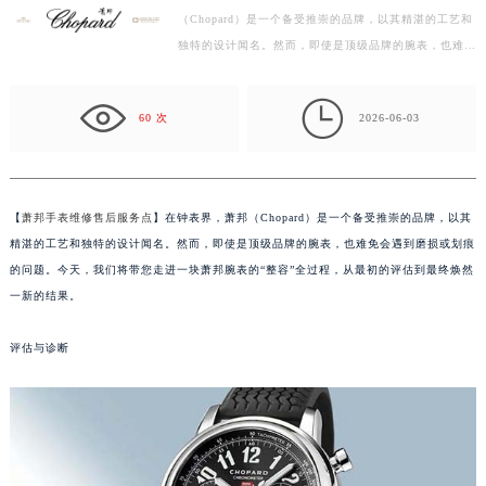
（Chopard）是一个备受推崇的品牌，以其精湛的工艺和
泰州市海陵区永定东路399号置地商务中心东塔写字楼（华润万象城）17层1706室（需提前预约）
独特的设计闻名。然而，即使是顶级品牌的腕表，也难免
宁波市江北区大闸南路500号来福士广场办公楼20层2009室（需提前预约）
会遇到磨损或划痕的问题。今天，我们将带您走进一块萧
杭州市上城区钱江路1366号华润大厦写字楼A座5层503-5室（需提前预约）
邦腕表的“…

金华市金东区东市南街777号金华万达广场写字楼4号楼22层2209室（需提前预约）
60 次
2026-06-03
绍兴市越城区胜利东路379号世茂天际中心写字楼8层805室（需提前预约）
嘉兴市南湖区广益路705号嘉兴世界贸易中心写字楼A座13层1304室（需提前预约）
南昌市红谷滩新区红谷中大道998号绿地双子塔（中央广场）A1座办公楼14层07室（需提前预约）
【
萧邦手表维修售后服务点
】在钟表界，萧邦（Chopard）是一个备受推崇的品牌，以其
济南市历下区经十路11111号华润中心写字楼（万象城）15层1508室（需提前预约）
精湛的工艺和独特的设计闻名。然而，即使是顶级品牌的腕表，也难免会遇到磨损或划痕
广州市天河区天河路230号万菱汇国际中心写字楼A塔7层704室（需提前预约）
的问题。今天，我们将带您走进一块萧邦腕表的“整容”全过程，从最初的评估到最终焕然
广州市越秀区环市东路371-375号世界贸易中心大厦南塔写字楼15层07室（需提前预约）
一新的结果。
深圳市罗湖区深南东路5001号华润大厦写字楼17层1701室（需提前预约）
评估与诊断
惠州市惠城区江北文昌一路7号华贸大厦写字楼1座30层05室（需提前预约）
厦门市思明区湖滨东路95号华润大厦写字楼B座11层1104室（需提前预约）
福州市鼓楼区五四路128-1号恒力城写字楼15层03室（需提前预约）
成都市锦江区人民东路6号SAC东原中心写字楼24层2406B室（需提前预约）
重庆市江北区观音桥步行街2号融恒时代广场写字楼9层902室（需提前预约）