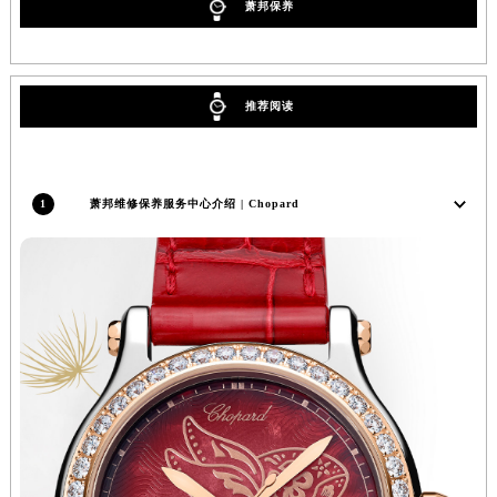
萧邦保养
辽宁省沈阳市沈河区中街路83号亨得利名表维修授权店1楼萧邦售后服务中心（需提前预约）
北京市朝阳区建国门外大街甲6号华熙国际中心D座11层1102室萧邦售后服务中心（北京总部）（需提前预约）
北京市东城区东长安街1号王府井东方广场W3座6层602室萧邦售后服务中心（需提前预约）
推荐阅读
河北省保定市竞秀区朝阳北大街北国先天下萧邦售后服务中心（需提前预约）
内蒙古自治区阿拉善盟市左旗土尔扈特大街萧邦售后服务中心（需提前预约）
内蒙古自治区巴彦淖尔市临河区新华街萧邦售后服务中心（需提前预约）
1
萧邦维修保养服务中心介绍 | Chopard
内蒙古自治区包头市青山区幸福路甲3号王府井百货名表维修萧邦售后服务中心（需提前预约）
内蒙古自治区赤峰市红山区哈达街萧邦售后服务中心（需提前预约）
内蒙古自治区鄂尔多斯市东胜区伊金霍洛街萧邦售后服务中心（需提前预约）
内蒙古自治区呼伦贝尔市海拉尔区中央街萧邦售后服务中心（需提前预约）
内蒙古自治区通辽市科尔沁区明仁大街萧邦售后服务中心（需提前预约）
内蒙古自治区乌海市海勃湾区人民南路萧邦售后服务中心（需提前预约）
内蒙古自治区乌兰察布市集宁区恩和大街萧邦售后服务中心（需提前预约）
内蒙古自治区锡林郭勒盟市锡林浩特市光明街与额尔敦路交叉口萧邦售后服务中心（需提前预约）
内蒙古自治区兴安盟市乌兰浩特市兴安大街萧邦售后服务中心（需提前预约）
山西省大同市平城区迎宾街萧邦售后服务中心（需提前预约）