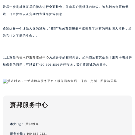
黑龙江省鹤岗市向阳区红军路萧邦售后服务中心（需提前预约）
最后一步是对修复后的腕表进行全面检查，并向客户提供保养建议。这包括如何正确佩
戴、日常护理以及定期的专业维护等信息。
黑龙江省黑河市爱辉区中央街萧邦售后服务中心（需提前预约）
黑龙江省鸡西市鸡冠区红军路萧邦售后服务中心（需提前预约）
通过这样一个细致入微的过程，“整容”后的萧邦腕表不仅恢复了原有的光彩照人模样，还
黑龙江省佳木斯市向阳区长安路萧邦售后服务中心（需提前预约）
为它注入了新的生命力。
黑龙江省牡丹江市东安区太平路萧邦售后服务中心（需提前预约）
黑龙江省七台河市桃山区大同街萧邦售后服务中心（需提前预约）
黑龙江省齐齐哈尔市龙沙区龙华路萧邦售后服务中心（需提前预约）
以上就是
乌鲁木齐萧邦维修中心
为您分享的精彩内容。如果您还有其他关于萧邦手表维护
和保养的问题，可以拨打400-606-8509进行咨询，我们将竭诚为您服务。
黑龙江省双鸭山市尖山区新兴大街萧邦售后服务中心（需提前预约）
黑龙江省绥化市北林区新华街与康庄路交叉口萧邦售后服务中心（需提前预约）
黑龙江省伊春市伊美区通河路萧邦售后服务中心（需提前预约）
吉林省白城市洮北区明仁南街萧邦售后服务中心（需提前预约）
吉林省白山市浑江区浑江大街萧邦售后服务中心（需提前预约）
萧邦服务中心
吉林省吉林市船营区河南街萧邦售后服务中心（需提前预约）
吉林省辽源市龙山区人民大街萧邦售后服务中心（需提前预约）
吉林省梅河口市新华街道梅河大街萧邦售后服务中心（需提前预约）
本文tag：
萧邦维修
吉林省四平市铁东区紫气大路与南九经街交汇处萧邦售后服务中心（需提前预约）
服务专线：
400-885-0231