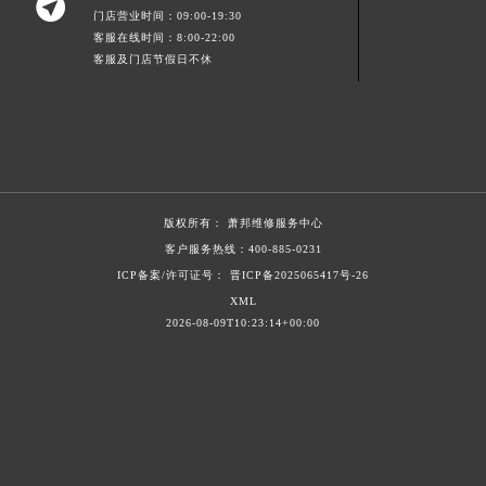

门店营业时间：09:00-19:30
山东省淄博市张店区金晶大道萧邦售后服务中心（需提前预约）
客服在线时间：8:00-22:00
上海市黄浦区南京东路299号宏伊国际广场写字楼8层806室萧邦售后服务中心（需提前预约）
客服及门店节假日不休
上海市徐汇区虹桥路3号港汇中心2座37层3705室萧邦售后服务中心（需提前预约）
浙江省杭州市上城区钱江路1366号华润大厦A座5层503-5室萧邦售后服务中心（需提前预约）
浙江省湖州市吴兴区劳动路萧邦售后服务中心（需提前预约）
浙江省嘉兴市南湖区广益路705号嘉兴世界贸易中心A座13层1304室萧邦售后服务中心（需提前预约）
浙江省金华市金东区东市南街777号金华万达广场4号楼22楼2209室萧邦售后服务中心（需提前预约）
版权所有：
萧邦维修服务中心
浙江省丽水市莲都区解放街萧邦售后服务中心（需提前预约）
客户服务热线：
400-885-0231
浙江省宁波市江北区大闸南路500号来福士广场办公楼20层2009室萧邦售后服务中心（需提前预约）
ICP备案/许可证号： 晋ICP备2025065417号-26
浙江省衢州市柯城区上街萧邦售后服务中心（需提前预约）
XML
2026-08-09T10:23:14+00:00
浙江省绍兴市越城区胜利东路379号世茂天际中心写字楼8层805室萧邦售后服务中心（需提前预约）
浙江省舟山市定海区解放东路萧邦售后服务中心（需提前预约）
澳门特别行政区大堂区议事亭前地（新马路）萧邦售后服务中心（需提前预约）
澳门特别行政区风顺堂区南湾大马路萧邦售后服务中心（需提前预约）
澳门特别行政区花地玛堂区关闸广场萧邦售后服务中心（需提前预约）
澳门特别行政区花王堂区大三巴商圈萧邦售后服务中心（需提前预约）