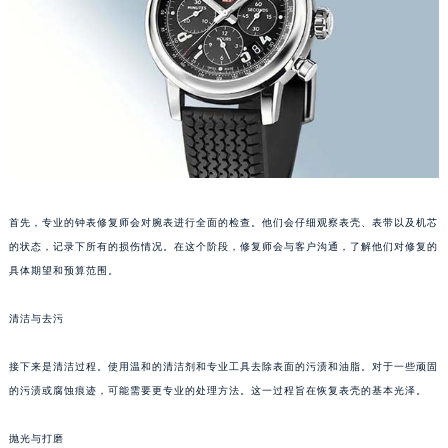
长沙市芙蓉区定王台街道建湘路393号世茂环球金融中心写字楼（芙蓉广场）10层13室（需提前预约）
郑州市二七区铭功路10号华润大厦写字楼29层2905室（需提前预约）
太原市迎泽区解放路15号亨得利名表服务中心（品牌授权店）3层整层（需提前预约）
沈阳市沈河区中街路137号亨得利名表服务中心（品牌授权店）1层整层（需提前预约）
沈阳市沈河区中街路83号亨得利名表服务中心（品牌授权店）1层整层（需提前预约）
乌鲁木齐市天山区红山路26号时代广场（CCMALL）C座17层17-B（需提前预约）
温州市鹿城区锦绣路1067号置信广场10层1015室（需提前预约）
哈尔滨市道里区友谊西路600号富力中心T2座写字楼29层03室（需提前预约）
首先，专业的钟表修复师会对腕表进行全面的检查。他们会仔细观察表壳、表带以及机芯
大连市中山区人民路15号国际金融大厦7层G室（需提前预约）
的状态，记录下所有的损伤情况。在这个阶段，修复师会与客户沟通，了解他们对修复的
具体期望和预算范围。
佛山市禅城区季华五路57号万科金融中心C座12层1205室（需提前预约）
东莞市东城街道鸿福东路1号民盈国贸中心T1写字楼9层907室（需提前预约）
清洁与去污
无锡市梁溪区人民中路139号恒隆广场写字楼1座11层1104室（需提前预约）
南通市崇川区工农路57号圆融广场写字楼16层1603室（需提前预约）
接下来是清洁过程。使用温和的清洁剂和专业工具去除表面的污渍和油脂。对于一些顽固
苏州市苏州工业园区星港街199号苏州中心办公楼C座22层08室（需提前预约）
的污渍或腐蚀痕迹，可能需要更专业的处理方法。这一过程旨在恢复表壳的基本光泽。
武汉市江汉区解放大道686号世界贸易大厦38层09室（需提前预约）
抛光与打磨
南宁市青秀区金湖路59号地王大厦12楼1224室（需提前预约）