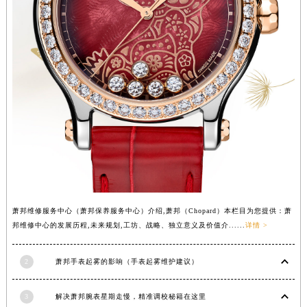
山西省晋城市城区黄华街萧邦售后服务中心（需提前预约）
山西省晋中市榆次区顺城街萧邦售后服务中心（需提前预约）
山西省临汾市尧都区解放路萧邦售后服务中心（需提前预约）
山西省吕梁市离石区永宁中路与建设街交叉口萧邦售后服务中心（需提前预约）
山西省朔州市朔城区怡西路与鄯阳西街交汇处萧邦售后服务中心（需提前预约）
山西省忻州市忻府区和平东街与七一南路交叉口萧邦售后服务中心（需提前预约）
山西省阳泉市郊区平阳东街与新城大道交叉口萧邦售后服务中心（需提前预约）
山西省运城市盐湖区河东街萧邦售后服务中心（需提前预约）
山西省长治市潞州区英雄中路萧邦售后服务中心（需提前预约）
山西省太原市迎泽区迎泽街道解放路15号亨得利名表维修授权店3楼萧邦售后服务中心（需提前预约）
天津市和平区赤峰道136号天津国际金融中心26层2603室萧邦售后服务中心（需提前预约）
萧邦维修服务中心（萧邦保养服务中心）介绍,萧邦（Chopard）本栏目为您提供：萧
安徽省安庆市迎江区人民路萧邦售后服务中心（需提前预约）
邦维修中心的发展历程,未来规划,工坊、战略、独立意义及价值介......
详情 >
安徽省蚌埠市蚌山区淮河路萧邦售后服务中心（需提前预约）
2
萧邦手表起雾的影响（手表起雾维护建议）
安徽省亳州市谯城区魏武大道萧邦售后服务中心（需提前预约）
安徽省池州市贵池区长江路萧邦售后服务中心（需提前预约）
3
解决萧邦腕表星期走慢，精准调校秘籍在这里
安徽省滁州市琅琊区南谯北路萧邦售后服务中心（需提前预约）