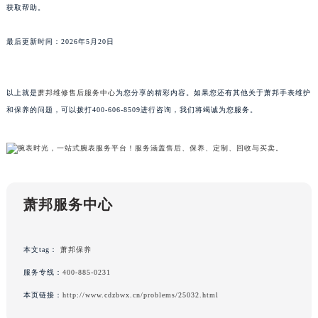
获取帮助。
山东省威海市环翠区新威海路89号振华商厦一楼名表维修萧邦售后服务中心（需提前预约）
山东省潍坊市奎文区东风东街萧邦售后服务中心（需提前预约）
最后更新时间：2026年5月20日
山东省枣庄市滕州市北辛路与善国路交叉口萧邦售后服务中心（需提前预约）
山东省淄博市张店区金晶大道萧邦售后服务中心（需提前预约）
以上就是
萧邦维修售后服务中心
为您分享的精彩内容。如果您还有其他关于萧邦手表维护
上海市黄浦区南京东路299号宏伊国际广场写字楼8层806室萧邦售后服务中心（需提前预约）
和保养的问题，可以拨打400-606-8509进行咨询，我们将竭诚为您服务。
上海市徐汇区虹桥路3号港汇中心2座37层3705室萧邦售后服务中心（需提前预约）
浙江省杭州市上城区钱江路1366号华润大厦A座5层503-5室萧邦售后服务中心（需提前预约）
浙江省湖州市吴兴区劳动路萧邦售后服务中心（需提前预约）
浙江省嘉兴市南湖区广益路705号嘉兴世界贸易中心A座13层1304室萧邦售后服务中心（需提前预约）
浙江省金华市金东区东市南街777号金华万达广场4号楼22楼2209室萧邦售后服务中心（需提前预约）
萧邦服务中心
浙江省丽水市莲都区解放街萧邦售后服务中心（需提前预约）
浙江省宁波市江北区大闸南路500号来福士广场办公楼20层2009室萧邦售后服务中心（需提前预约）
本文tag：
萧邦保养
浙江省衢州市柯城区上街萧邦售后服务中心（需提前预约）
浙江省绍兴市越城区胜利东路379号世茂天际中心写字楼8层805室萧邦售后服务中心（需提前预约）
服务专线：
400-885-0231
浙江省舟山市定海区解放东路萧邦售后服务中心（需提前预约）
本页链接：
http://www.cdzbwx.cn/problems/25032.html
澳门特别行政区大堂区议事亭前地（新马路）萧邦售后服务中心（需提前预约）