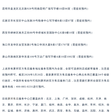
安徽省亳州市谯城区魏武大道萧邦售后服务中心（需提前预约）
昆明市盘龙区北京路928号同德昆明广场写字楼10层06室（需提前预约）
安徽省池州市贵池区长江路萧邦售后服务中心（需提前预约）
安徽省滁州市琅琊区南谯北路萧邦售后服务中心（需提前预约）
石家庄市长安区中山东路39号勒泰中心写字楼B座13层07室（需提前预约）
安徽省阜阳市颍州区颍州北路萧邦售后服务中心（需提前预约）
西安市碑林区南关正街88号华侨城长安国际中心E座6楼10室（需提前预约）
安徽省淮北市相山区淮海路萧邦售后服务中心（需提前预约）
安徽省淮南市田家庵区国庆中路萧邦售后服务中心（需提前预约）
海口市龙华区金贸东路5号海口华润大厦B座17层1707室（需提前预约）
安徽省黄山市屯溪区黄山西路萧邦售后服务中心（需提前预约）
安徽省六安市金安区解放中路萧邦售后服务中心（需提前预约）
唐山市路南区新华东道100号万达广场写字楼A座10层1002室（需提前预约）
安徽省马鞍山市雨山区湖南西路萧邦售后服务中心（需提前预约）
安徽省宿州市埇桥区人民中路萧邦售后服务中心（需提前预约）
上述所有萧邦官方售后服务地址服务范围均为全国，全部可选择到店或邮寄服务，注意提
前预约即可。截至2026年5月20日，最新萧邦官方售后服务中心网点布局已覆盖34个省级
安徽省铜陵市铜官区石城大道萧邦售后服务中心（需提前预约）
行政区，中国所有省份均可找到萧邦的官方售后服务门店，注意需拨打萧邦全国官方售后
安徽省芜湖市镜湖区中山路步行街萧邦售后服务中心（需提前预约）
服务热线：400-885-0231进行预约。
安徽省宣城市宣州区叠嶂西路萧邦售后服务中心（需提前预约）
福建省龙岩市新罗区九一南路萧邦售后服务中心（需提前预约）
目前
萧邦售后
服务中心已覆盖的市：北京、上海、广州、深圳、成都、杭州、天津、南
福建省南平市建阳区人民西路萧邦售后服务中心（需提前预约）
京、重庆、郑州、长沙、宁波、厦门、福州、南昌、金华、嘉兴、扬州、常州、绍兴、徐
福建省宁德市蕉城区天湖东路萧邦售后服务中心（需提前预约）
州、盐城、泰州、济南、惠州、苏州、武汉、西安、青岛、无锡、温州、沈阳、大连、海