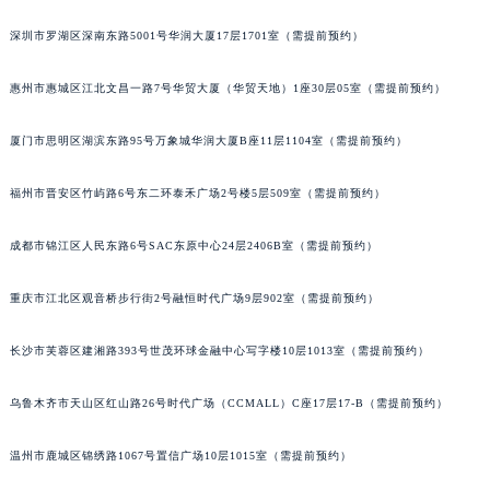
甘肃省兰州市七里河区西津西路16号兰州中心写字楼21层2102室（需提前预约）
深圳市罗湖区深南东路5001号华润大厦17层1701室（需提前预约）
重庆市解放碑渝中区民权路28号英利国际金融中心写字楼20层01室（需提前预约）
黑龙江省大庆市萨尔图区会战大街萧邦售后服务中心（需提前预约）
惠州市惠城区江北文昌一路7号华贸大厦（华贸天地）1座30层05室（需提前预约）
黑龙江省鹤岗市向阳区红军路萧邦售后服务中心（需提前预约）
厦门市思明区湖滨东路95号万象城华润大厦B座11层1104室（需提前预约）
黑龙江省黑河市爱辉区中央街萧邦售后服务中心（需提前预约）
黑龙江省鸡西市鸡冠区红军路萧邦售后服务中心（需提前预约）
福州市晋安区竹屿路6号东二环泰禾广场2号楼5层509室（需提前预约）
黑龙江省佳木斯市向阳区长安路萧邦售后服务中心（需提前预约）
黑龙江省牡丹江市东安区太平路萧邦售后服务中心（需提前预约）
成都市锦江区人民东路6号SAC东原中心24层2406B室（需提前预约）
黑龙江省七台河市桃山区大同街萧邦售后服务中心（需提前预约）
黑龙江省齐齐哈尔市龙沙区龙华路萧邦售后服务中心（需提前预约）
重庆市江北区观音桥步行街2号融恒时代广场9层902室（需提前预约）
黑龙江省双鸭山市尖山区新兴大街萧邦售后服务中心（需提前预约）
长沙市芙蓉区建湘路393号世茂环球金融中心写字楼10层1013室（需提前预约）
黑龙江省绥化市北林区新华街与康庄路交叉口萧邦售后服务中心（需提前预约）
黑龙江省伊春市伊美区通河路萧邦售后服务中心（需提前预约）
乌鲁木齐市天山区红山路26号时代广场（CCMALL）C座17层17-B（需提前预约）
吉林省白城市洮北区明仁南街萧邦售后服务中心（需提前预约）
吉林省白山市浑江区浑江大街萧邦售后服务中心（需提前预约）
温州市鹿城区锦绣路1067号置信广场10层1015室（需提前预约）
吉林省吉林市船营区河南街萧邦售后服务中心（需提前预约）