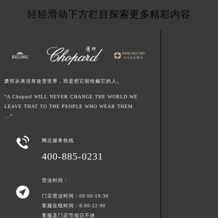
湖南省常德市武陵区人民路萧邦售后服务中心（需提前预约）
轻轻滑动下方栏目探索更多精彩内容
湖南省郴州市北湖区国庆北路萧邦售后服务中心（需提前预约）
湖南省衡阳市雁峰区解放路萧邦售后服务中心（需提前预约）
湖南省怀化市鹤城区迎丰中路萧邦售后服务中心（需提前预约）
湖南省娄底市娄星区长青街萧邦售后服务中心（需提前预约）
湖南省邵阳市双清区东风路萧邦售后服务中心（需提前预约）
萧邦从来没有改变世界，而是把它留给戴它的人。
湖南省湘潭市雨湖区莲城大道萧邦售后服务中心（需提前预约）
“A Chopard WILL NEVER CHANGE THE WORLD.WE
湖南省益阳市赫山区桃花仑路萧邦售后服务中心（需提前预约）
LEAVE THAT TO THE PEOPLE WHO WEAR THEM.
...”
湖南省永州市冷水滩区永州大道与中兴路交叉口萧邦售后服务中心（需提前预约）
湖南省岳阳市岳阳楼区东茅岭路萧邦售后服务中心（需提前预约）

网点服务热线
湖南省张家界市永定区解放路萧邦售后服务中心（需提前预约）
400-885-0231
湖南省长沙市芙蓉区建湘路393号世茂环球金融中心写字楼10层1013室萧邦售后服务中心（需提前预约）
湖南省株洲市芦淞区建设南路萧邦售后服务中心（需提前预约）
营业时间：
甘肃省白银市白银区北京路萧邦售后服务中心（需提前预约）

门店营业时间：09:00-19:30
甘肃省定西市安定区解放路萧邦售后服务中心（需提前预约）
客服在线时间：8:00-22:00
甘肃省敦煌市沙州镇阳关中路萧邦售后服务中心（需提前预约）
客服及门店节假日不休