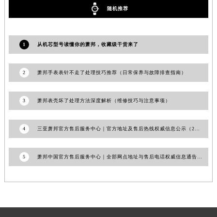
随机推荐
河南省信阳市浉河区东方红大道萧邦售后服务中心（需提前预约）
河南省许昌市魏都区建安大道与八龙路交叉口萧邦售后服务中心（需提前预约）
河南省郑州市二七区民主路10号华润大厦29层2905室萧邦售后服务中心（需提前预约）
1
从机芯型号读懂你的萧邦，收藏级干货来了
河南省周口市川汇区七一路萧邦售后服务中心（需提前预约）
河南省驻马店市驿城区乐山大道与置地大道交叉口萧邦售后服务中心（需提前预约）
2
萧邦手表表针不走了处理技巧推荐（日常保养与故障排查指南）
湖北省鄂州市鄂城区文星大道萧邦售后服务中心（需提前预约）
湖北省黄冈市黄州区赤壁大道萧邦售后服务中心（需提前预约）
3
萧邦表壳坏了处理方法深度解析（维修技巧与注意事项）
湖北省黄石市黄石港区武汉路萧邦售后服务中心（需提前预约）
湖北省荆门市东宝中天街步行街萧邦售后服务中心（需提前预约）
4
三亚萧邦官方售后服务中心｜官方地址及售后热线权威信息公示（2026年6月更新）
湖北省荆州市荆州区荆中路萧邦售后服务中心（需提前预约）
湖北省十堰市茅箭区人民北路萧邦售后服务中心（需提前预约）
5
萧邦中国官方售后服务中心｜全部网点地址与售后电话权威信息通告（2026年6月最新）
湖北省随州市曾都区青年路萧邦售后服务中心（需提前预约）
湖北省咸宁市咸安区长安大道萧邦售后服务中心（需提前预约）
湖北省襄阳市樊城区长虹路与人民路交叉口萧邦售后服务中心（需提前预约）
湖北省孝感市孝南区复兴大道萧邦售后服务中心（需提前预约）
湖北省宜昌市西陵区夷陵大道与港窑路萧邦售后服务中心（需提前预约）