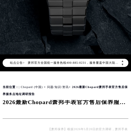
2026年8月萧邦中国区售后服务网络优化升级公告
2026年8月萧邦全国官方售后客户服务热线：400-885-0231
▲
站点公告>
萧邦官方全国统一服务热线400-885-0231，服务覆盖中国大陆、香港、澳门、台湾全部区域（非大陆需加拨“+86”）
▼
2026年8月萧邦售后服务中心最新网点地址：
北京市朝阳区建国门外大街甲6号华熙国际中心写字楼D座11层1102室（北京总部）（需提前预约）
当前位置：
| Chopard (中国)
>
问题/知识/资讯
> 2026最新Chopard萧邦手表官方售后保
北京市东城区东长安街1号东方广场写字楼W3座6层602室（需提前预约）
养服务点地址调研报告
天津市和平区赤峰道136号天津国际金融中心写字楼26层2603室（需提前预约）
2026最新Chopard萧邦手表官方售后保养服务点地址调研报告
上海市徐汇区虹桥路3号港汇中心写字楼2座37层3705室（需提前预约）
上海市黄浦区南京东路299号宏伊国际广场写字楼8层806室（需提前预约）
南京市秦淮区中山南路1号（新街口）南京中心写字楼22层C1-1室（需提前预约）
常州市新北区龙锦路1590号现代传媒中心写字楼5号楼10层1008室（需提前预约）
【萧邦保养】根据2026年5月20日的官方调研，萧邦手表