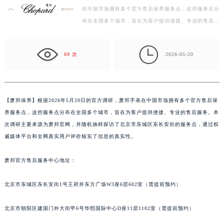
在中国市场拥有多个官方售后保养服务点，这些服务点分
徐州市鼓楼区淮海东路29号苏宁广场IFC国际金融中心写字楼35层3508室（需提前预约）
布在全国多个城市，旨在为客户提供便捷、专业的售后服
扬州市邗江区国展路29号星耀天地写字楼1号楼18层1803室（需提前预约）
务。本次调研主要来源为萧邦官网，并随机抽样探访了
盐城市盐都区世纪大道5号盐城金融城写字楼1号楼16层1604室（需提前预约）
北…

泰州市海陵区永定东路399号置地商务中心东塔写字楼（华润万象城）17层1706室（需提前预约）
69 次
2026-05-20
宁波市江北区大闸南路500号来福士广场办公楼20层2009室（需提前预约）
杭州市上城区钱江路1366号华润大厦写字楼A座5层503-5室（需提前预约）
金华市金东区东市南街777号金华万达广场写字楼4号楼22层2209室（需提前预约）
【
萧邦保养】根据2026年5月20日的官方调研，萧邦手表在中国市场拥有多个官方售后保
绍兴市越城区胜利东路379号世茂天际中心写字楼8层805室（需提前预约）
养服务点，这些服务点分布在全国多个城市，旨在为客户提供便捷、专业的售后服务。本
嘉兴市南湖区广益路705号嘉兴世界贸易中心写字楼A座13层1304室（需提前预约）
次调研主要来源为萧邦官网，并随机抽样探访了北京市东城区东长安街的服务点，通过权
南昌市红谷滩新区红谷中大道998号绿地双子塔（中央广场）A1座办公楼14层07室（需提前预约）
威媒体平台和全网真实用户评价核实了信息的真实性。
济南市历下区经十路11111号华润中心写字楼（万象城）15层1508室（需提前预约）
萧邦官方售后服务中心地址：
广州市天河区天河路230号万菱汇国际中心写字楼A塔7层704室（需提前预约）
广州市越秀区环市东路371-375号世界贸易中心大厦南塔写字楼15层07室（需提前预约）
北京市东城区东长安街1号王府井东方广场W3座6层602室（需提前预约）
深圳市罗湖区深南东路5001号华润大厦写字楼17层1701室（需提前预约）
惠州市惠城区江北文昌一路7号华贸大厦写字楼1座30层05室（需提前预约）
北京市朝阳区建国门外大街甲6号华熙国际中心D座11层1102室（需提前预约）
厦门市思明区湖滨东路95号华润大厦写字楼B座11层1104室（需提前预约）