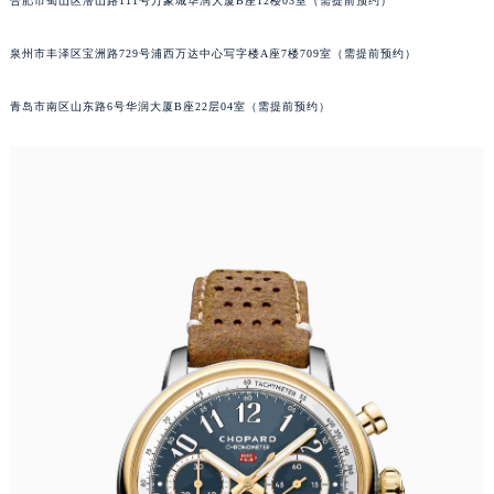
合肥市蜀山区潜山路111号万象城华润大厦B座12楼03室（需提前预约）
辽宁省铁岭市银州区南马路萧邦售后服务中心（需提前预约）
辽宁省营口市站前区市府路与渤海大街交叉口萧邦售后服务中心（需提前预约）
泉州市丰泽区宝洲路729号浦西万达中心写字楼A座7楼709室（需提前预约）
辽宁省沈阳市沈河区中街路137号亨得利名表维修授权店1楼萧邦售后服务中心（需提前预约）
青岛市南区山东路6号华润大厦B座22层04室（需提前预约）
辽宁省沈阳市沈河区中街路83号亨得利名表维修授权店1楼萧邦售后服务中心（需提前预约）
北京市朝阳区建国门外大街甲6号华熙国际中心D座11层1102室萧邦售后服务中心（北京总部）（需提前预约）
北京市东城区东长安街1号王府井东方广场W3座6层602室萧邦售后服务中心（需提前预约）
河北省保定市竞秀区朝阳北大街北国先天下萧邦售后服务中心（需提前预约）
内蒙古自治区阿拉善盟市左旗土尔扈特大街萧邦售后服务中心（需提前预约）
内蒙古自治区巴彦淖尔市临河区新华街萧邦售后服务中心（需提前预约）
内蒙古自治区包头市青山区幸福路甲3号王府井百货名表维修萧邦售后服务中心（需提前预约）
内蒙古自治区赤峰市红山区哈达街萧邦售后服务中心（需提前预约）
内蒙古自治区鄂尔多斯市东胜区伊金霍洛街萧邦售后服务中心（需提前预约）
内蒙古自治区呼伦贝尔市海拉尔区中央街萧邦售后服务中心（需提前预约）
内蒙古自治区通辽市科尔沁区明仁大街萧邦售后服务中心（需提前预约）
内蒙古自治区乌海市海勃湾区人民南路萧邦售后服务中心（需提前预约）
内蒙古自治区乌兰察布市集宁区恩和大街萧邦售后服务中心（需提前预约）