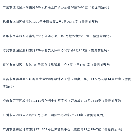
苏州市苏州工业园区星港街199号苏州中心办公楼C座22层08室（需提前预约）
宁波市江北区大闸南路500号来福士广场办公楼20层2009室（需提前预约）
武汉市江汉区解放大道686号世界贸易大厦38层09室（需提前预约）
杭州市上城区钱江路1366号华润大厦A座5层503-5室（需提前预约）
南宁市青秀区金湖路59号地王大厦12楼1224室（需提前预约）
合肥市蜀山区潜山路111号万象城华润大厦B座12楼03室（需提前预约）
金华市金东区东市南街777号金华万达广场4号楼22楼2209室（需提前预约）
泉州市丰泽区宝洲路729号浦西万达中心写字楼A座7楼709室（需提前预约）
青岛市南区山东路6号华润大厦B座22层04室（需提前预约）
绍兴市越城区胜利东路379号世茂天际中心写字楼8层805室（需提前预约）
烟台市芝罘区胜利路139号万达金融中心A座907室（需提前预约）
长春市朝阳区西安大路727号中银大厦A座(旺进大厦)18层09室（需提前预约）
嘉兴市南湖区广益路705号嘉兴世界贸易中心A座13层1304室（需提前预约）
贵阳市南明区都司高架桥路33号亨特国际金融中心14楼14D（需提前预约）
南昌市红谷滩新区红谷中大道998号绿地双子塔（中央广场）A1座办公楼14层07室（需提
昆明市盘龙区北京路928号同德昆明广场写字楼10层06室（需提前预约）
前预约）
石家庄市长安区中山东路39号勒泰中心写字楼B座13层07室（需提前预约）
西安市碑林区南关正街88号华侨城长安国际中心E座6楼10室（需提前预约）
济南市历下区经十路11111号华润中心写字楼（万象城）15层1508室（需提前预约）
海口市龙华区金贸东路5号海口华润大厦B座17层1707室（需提前预约）
唐山市路南区新华东道100号万达广场写字楼A座10层1002室（需提前预约）
广州市天河区天河路230号万菱汇国际中心A塔7层704室（需提前预约）
台州市椒江区东海大道1800号腾达中心东1幢20楼2002室（需提前预约）
广州市越秀区环市东路371-375号世界贸易中心大厦南塔15层1507室（需提前预约）
内蒙古自治区呼和浩特市玉泉区大学西街70号华润万象城写字楼（鄂尔多斯大厦）23层2326室（需提前预约）