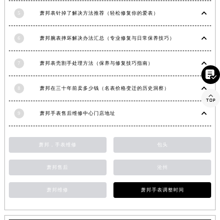
香港特别行政区金钟区中西区金钟道萧邦售后服务中心（需提前预约）
5
萧邦表针掉了解决方法推荐（轻松修复你的爱表）
香港特别行政区九龙区油尖旺区弥敦道萧邦售后服务中心（需提前预约）
香港特别行政区铜锣湾区湾仔区轩尼诗道萧邦售后服务中心（需提前预约）
6
萧邦腕表摔坏解决办法汇总（专业修复与日常保养技巧）
河南省安阳市文峰区解放大道萧邦售后服务中心（需提前预约）
7
萧邦表壳割手处理方法（保养与修复技巧指南）
河南省鹤壁市淇滨区九州路萧邦售后服务中心（需提前预约）

河南省济源市沁园街道济水大道萧邦售后服务中心（需提前预约）
8
萧邦在三十年前卖多少钱（名表价格变迁的历史洞察）
河南省焦作市解放区解放路萧邦售后服务中心（需提前预约）

河南省开封市鼓楼区中山路萧邦售后服务中心（需提前预约）
9
萧邦手表售后维修中心门店地址
河南省洛阳市西工区中州中路与解放路交叉口萧邦售后服务中心（需提前预约）
河南省漯河市源汇区交通路萧邦售后服务中心（需提前预约）
萧邦，手表维修
包头
河南省南阳市宛城区范蠡东路与南都路交叉口萧邦售后服务中心（需提前预约）
河南省平顶山市卫东区建设路萧邦售后服务中心（需提前预约）
萧邦售后
沧州
河南省濮阳市大华龙区开州路绿城路交叉口萧邦售后服务中心（需提前预约）
河南省三门峡市湖滨区和平路萧邦售后服务中心（需提前预约）
萧邦维修
萧邦手表调整时间
河南省商丘市梁园区神火大道萧邦售后服务中心（需提前预约）
河南省新乡市红旗区人民路萧邦售后服务中心（需提前预约）