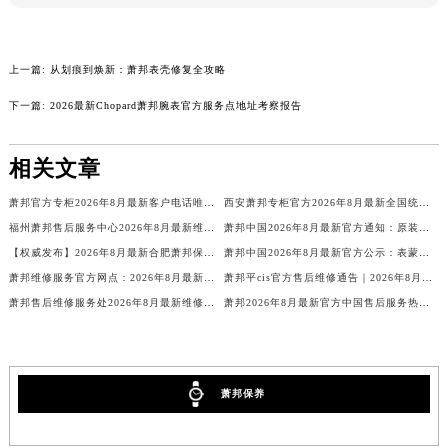
澳门特别行政区风顺堂区南湾大马路萧邦售后服务中心（需提前预约）
澳门特别行政区花地玛堂区关闸广场萧邦售后服务中心（需提前预约）
上一篇:
从划痕到焕新：萧邦表壳修复全攻略
澳门特别行政区花王堂区大三巴商圈萧邦售后服务中心（需提前预约）
澳门特别行政区嘉模堂区官也街萧邦售后服务中心（需提前预约）
下一篇:
2026最新Chopard萧邦腕表官方服务点地址考察报告
澳门省路氹城市金光大道萧邦售后服务中心（需提前预约）
澳门特别行政区望德堂区塔石广场萧邦售后服务中心（需提前预约）
相关文章
福建省福州市鼓楼区五四路128-1号恒力城写字楼15层03室萧邦售后服务中心（需提前预约）
萧邦官方专柜2026年8月最新客户电话唯一热线
西安萧邦专柜官方2026年8月最新全国统一客户电话公示
福建省厦门市思明区湖滨东路95号万象城华润大厦B座11层1104室萧邦售后服务中心（需提前预约）
福州萧邦售后服务中心2026年8月最新维修保养服务公告【官方权威信息公示】
萧邦中国2026年8月最新官方通知：原装表带换电池服务价格周期，客户服务客服热线
广东省潮州市潮安区新风路与潮汕路交汇处萧邦售后服务中心（需提前预约）
【权威发布】2026年8月最新合肥萧邦保养中心地址官方公示：品牌售后维修保养服务网点信息与通告
萧邦中国2026年8月最新官方公示：表蒙服务价格与周期，客户可联系官方客服电话
广东省广州市天河区天河路230号万菱汇国际中心A塔7层704室萧邦售后服务中心（需提前预约）
萧邦维修服务官方网点：2026年8月最新售后保养信息公告与官方地址公示
萧邦平cis官方售后维修通告｜2026年8月最新权威服务网点公示与热线信息
广东省广州市越秀区环市东路371-375号世界贸易中心大厦南塔15层1507室萧邦售后服务中心（需提前预约）
萧邦售后维修服务处2026年8月最新维修保养公告、权威公示信息及官方保养指南通知
萧邦2026年8月最新官方中国售后服务热线电话及网点地址公示
广东省河源市源城区越王大道萧邦售后服务中心（需提前预约）
广东省惠州市惠城区江北文昌一路7号华贸大厦1座30层3005室萧邦售后服务中心（需提前预约）
广东省江门市蓬江区广场西路萧邦售后服务中心（需提前预约）
萧邦保养
广东省揭阳市榕城进贤门步行街萧邦售后服务中心（需提前预约）
广东省茂名市电白区水东街道迎宾大道萧邦售后服务中心（需提前预约）