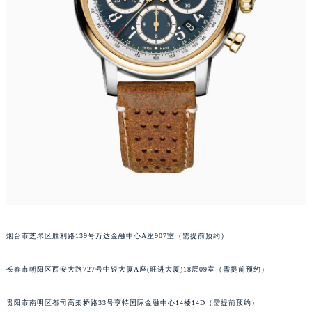
内蒙古自治区锡林郭勒盟市锡林浩特市光明街与额尔敦路交叉口萧邦售后服务中心（需提前预约）
内蒙古自治区兴安盟市乌兰浩特市兴安大街萧邦售后服务中心（需提前预约）
山西省大同市平城区迎宾街萧邦售后服务中心（需提前预约）
山西省晋城市城区黄华街萧邦售后服务中心（需提前预约）
山西省晋中市榆次区顺城街萧邦售后服务中心（需提前预约）
山西省临汾市尧都区解放路萧邦售后服务中心（需提前预约）
山西省吕梁市离石区永宁中路与建设街交叉口萧邦售后服务中心（需提前预约）
山西省朔州市朔城区怡西路与鄯阳西街交汇处萧邦售后服务中心（需提前预约）
山西省忻州市忻府区和平东街与七一南路交叉口萧邦售后服务中心（需提前预约）
山西省阳泉市郊区平阳东街与新城大道交叉口萧邦售后服务中心（需提前预约）
山西省运城市盐湖区河东街萧邦售后服务中心（需提前预约）
山西省长治市潞州区英雄中路萧邦售后服务中心（需提前预约）
烟台市芝罘区胜利路139号万达金融中心A座907室（需提前预约）
山西省太原市迎泽区迎泽街道解放路15号亨得利名表维修授权店3楼萧邦售后服务中心（需提前预约）
天津市和平区赤峰道136号天津国际金融中心26层2603室萧邦售后服务中心（需提前预约）
长春市朝阳区西安大路727号中银大厦A座(旺进大厦)18层09室（需提前预约）
安徽省安庆市迎江区人民路萧邦售后服务中心（需提前预约）
贵阳市南明区都司高架桥路33号亨特国际金融中心14楼14D（需提前预约）
安徽省蚌埠市蚌山区淮河路萧邦售后服务中心（需提前预约）