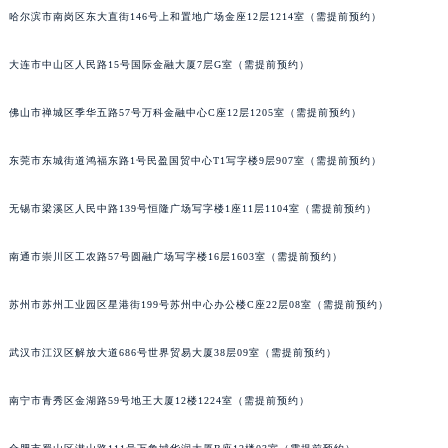
哈尔滨市南岗区东大直街146号上和置地广场金座12层1214室（需提前预约）
吉林省辽源市龙山区人民大街萧邦售后服务中心（需提前预约）
吉林省梅河口市新华街道梅河大街萧邦售后服务中心（需提前预约）
大连市中山区人民路15号国际金融大厦7层G室（需提前预约）
吉林省四平市铁东区紫气大路与南九经街交汇处萧邦售后服务中心（需提前预约）
吉林省松原市宁江区五环大街萧邦售后服务中心（需提前预约）
佛山市禅城区季华五路57号万科金融中心C座12层1205室（需提前预约）
吉林省通化市东昌区环通乡江南大街萧邦售后服务中心（需提前预约）
吉林省延边市延吉市解放路萧邦售后服务中心（需提前预约）
东莞市东城街道鸿福东路1号民盈国贸中心T1写字楼9层907室（需提前预约）
辽宁省鞍山市铁东区站前街萧邦售后服务中心（需提前预约）
无锡市梁溪区人民中路139号恒隆广场写字楼1座11层1104室（需提前预约）
辽宁省本溪市平山区胜利路萧邦售后服务中心（需提前预约）
辽宁省朝阳市双塔区新华路萧邦售后服务中心（需提前预约）
南通市崇川区工农路57号圆融广场写字楼16层1603室（需提前预约）
辽宁省丹东市振兴区七经街萧邦售后服务中心（需提前预约）
辽宁省抚顺市新抚区东一路萧邦售后服务中心（需提前预约）
苏州市苏州工业园区星港街199号苏州中心办公楼C座22层08室（需提前预约）
辽宁省阜新市海州区解放大街萧邦售后服务中心（需提前预约）
武汉市江汉区解放大道686号世界贸易大厦38层09室（需提前预约）
辽宁省葫芦岛市连山区中央路萧邦售后服务中心（需提前预约）
辽宁省锦州市古塔区中央大街萧邦售后服务中心（需提前预约）
南宁市青秀区金湖路59号地王大厦12楼1224室（需提前预约）
辽宁省辽阳市白塔区新运大街萧邦售后服务中心（需提前预约）
辽宁省盘锦市兴隆台区石油大街萧邦售后服务中心（需提前预约）