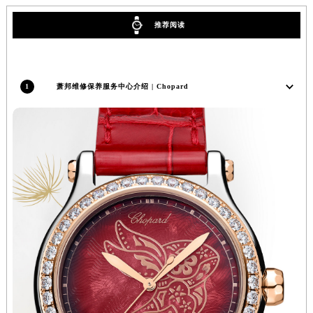
广东省梅州市梅江区金燕大道萧邦售后服务中心（需提前预约）
推荐阅读
广东省清远市清城区湖西路萧邦售后服务中心（需提前预约）
广东省汕头市龙湖区长平路萧邦售后服务中心（需提前预约）
广东省汕尾市城区香洲街道园林社区翠园街萧邦售后服务中心（需提前预约）
1
萧邦维修保养服务中心介绍 | Chopard
广东省韶关市武江区芙蓉新区与老城中心交汇处萧邦售后服务中心（需提前预约）
广东省深圳市罗湖区深南东路5001号华润大厦17层1701室萧邦售后服务中心（需提前预约）
广东省阳江市江城区东风一路萧邦售后服务中心（需提前预约）
广东省云浮市云城区金山路萧邦售后服务中心（需提前预约）
广东省湛江市赤坎区观海北路萧邦售后服务中心（需提前预约）
广东省肇庆市端州区信安大道与砚都大道交汇处萧邦售后服务中心（需提前预约）
广西壮族自治区百色市右江区中山二路萧邦售后服务中心（需提前预约）
广西壮族自治区北海市海城区北京路萧邦售后服务中心（需提前预约）
广西壮族自治区崇左市江州区石景林街道友谊大道与丽川路交汇处萧邦售后服务中心（需提前预约）
广西壮族自治区防城港市港口区金花茶大道萧邦售后服务中心（需提前预约）
广西壮族自治区贵港市港北区港城街道布山大道与仙衣路交叉口萧邦售后服务中心（需提前预约）
广西壮族自治区桂林市秀峰区红岭路萧邦售后服务中心（需提前预约）