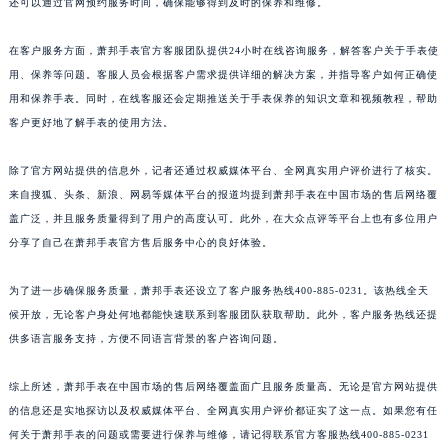
还可以通过官网预约服务时间，确保能够得到及时的保养和维修。
江西省景德镇市珠山区珠山中路萧邦售后服务中心（需提前预约）
江西省九江市浔阳区浔阳路萧邦售后服务中心（需提前预约）
在客户服务方面，萧邦手表官方客服团队提供24小时在线咨询服务，解答客户关于手表使
用、保养等问题。客服人员会根据客户需求提供详细的解决方案，并指导客户如何正确使
江西省南昌市红谷滩新区红谷中大道998号绿地双子塔（中央广场）A1座办公楼14层1407室萧邦售后服务中心（需提前预约）
用和保养手表。同时，在线客服还会定期推送关于手表保养的知识文章和视频教程，帮助
江西省萍乡市安源区萍安北大道与康庄路交叉口萧邦售后服务中心（需提前预约）
客户更好地了解手表的使用方法。
江西省上饶市信州区滨江西路萧邦售后服务中心（需提前预约）
江西省新余市渝水区北湖西路萧邦售后服务中心（需提前预约）
除了官方网站提供的信息外，记者还通过权威媒体平台、全网真实用户评价进行了核实。
江西省宜春市袁州区中山中路萧邦售后服务中心（需提前预约）
来自搜狐、头条、新浪、网易等媒体平台的报道均提到萧邦手表在中国市场的售后网络覆
江西省鹰潭市月湖区胜利东路萧邦售后服务中心（需提前预约）
盖广泛，并且服务质量得到了用户的高度认可。此外，在大众点评等平台上也有多位用户
分享了自己在萧邦手表官方售后服务中心的良好体验。
山东省德州市德城区东风中路萧邦售后服务中心（需提前预约）
山东省东营市东营区济南路萧邦售后服务中心（需提前预约）
为了进一步确保服务质量，萧邦手表还设立了客户服务热线400-885-0231。该热线全天
山东省济南市历下区经十路11111号华润中心写字楼（万象城）15层1508室萧邦售后服务中心（需提前预约）
候开放，无论客户身处何地都能快速联系到客服团队获取帮助。此外，客户服务热线还提
山东省济宁市任城区太白楼路萧邦售后服务中心（需提前预约）
供多语言服务支持，方便不同语言背景的客户咨询问题。
山东省莱芜市文化南路8号银座商城名表维修一楼名表维修萧邦售后服务中心（需提前预约）
山东省临沂市兰山区解放路萧邦售后服务中心（需提前预约）
综上所述，萧邦手表在中国市场的售后网络覆盖面广且服务质量高。无论是官方网站提供
的信息还是实地探访以及权威媒体平台、全网真实用户评价都证实了这一点。如果您有任
山东省日照市东港区烟台路萧邦售后服务中心（需提前预约）
何关于萧邦手表的问题或需要进行保养与维修，请记得联系官方客服热线400-885-0231
山东省泰安市泰山区财源街道泰山大街萧邦售后服务中心（需提前预约）