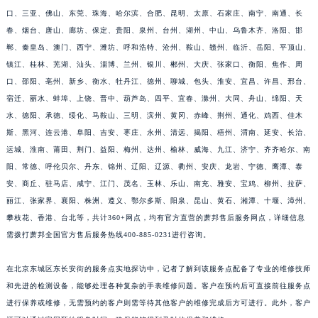
口、三亚、佛山、东莞、珠海、哈尔滨、合肥、昆明、太原、石家庄、南宁、南通、长
福建省莆田市城厢区霞林街道荔华东大道萧邦售后服务中心（需提前预约）
春、烟台、唐山、廊坊、保定、贵阳、泉州、台州、湖州、中山、乌鲁木齐、洛阳、邯
福建省三明市三元区东乾二路萧邦售后服务中心（需提前预约）
郸、秦皇岛、澳门、西宁、潍坊、呼和浩特、沧州、鞍山、赣州、临沂、岳阳、平顶山、
福建省漳州市龙文区步港路萧邦售后服务中心（需提前预约）
镇江、桂林、芜湖、汕头、淄博、兰州、银川、郴州、大庆、张家口、衡阳、焦作、周
江苏省常州市新北区龙锦路1590号现代传媒中心5号楼10层1008室萧邦售后服务中心（需提前预约）
口、邵阳、亳州、新乡、衡水、牡丹江、德州、聊城、包头、淮安、宜昌、许昌、邢台、
江苏省淮安市清江浦区淮海北路萧邦售后服务中心（需提前预约）
宿迁、丽水、蚌埠、上饶、晋中、葫芦岛、四平、宜春、滁州、大同、舟山、绵阳、天
江苏省连云港市海州区通灌北路萧邦售后服务中心（需提前预约）
水、德阳、承德、绥化、马鞍山、三明、滨州、黄冈、赤峰、荆州、通化、鸡西、佳木
斯、黑河、连云港、阜阳、吉安、枣庄、永州、清远、揭阳、梧州、渭南、延安、长治、
江苏省南京市秦淮区中山南路1号南京中心22层22-C1-C3室萧邦售后服务中心（需提前预约）
运城、淮南、莆田、荆门、益阳、梅州、达州、榆林、威海、九江、济宁、齐齐哈尔、南
江苏省宿迁市宿城区西湖路萧邦售后服务中心（需提前预约）
阳、常德、呼伦贝尔、丹东、锦州、辽阳、辽源、衢州、安庆、龙岩、宁德、鹰潭、泰
江苏省泰州市海陵区永定东路399号置地商务中心东塔（华润万象城）17层1706室萧邦售后服务中心（需提前预约）
安、商丘、驻马店、咸宁、江门、茂名、玉林、乐山、南充、雅安、宝鸡、柳州、拉萨、
江苏省徐州市鼓楼区淮海东路29号苏宁广场IFC国际金融中心35层3508室萧邦售后服务中心（需提前预约）
丽江、张家界、襄阳、株洲、遵义、鄂尔多斯、阳泉、昆山、黄石、湘潭、十堰、漳州、
江苏省盐城市盐都区世纪大道5号盐城金融城写字楼1号楼16层1604室萧邦售后服务中心（需提前预约）
攀枝花、香港、台北等，共计360+网点，均有官方直营的萧邦售后服务网点，详细信息
江苏省扬州市邗江区国展路29号星耀天地写字楼1号楼18层1803室萧邦售后服务中心（需提前预约）
需拨打萧邦全国官方售后服务热线400-885-0231进行咨询。
江苏省镇江市京口区中山东路萧邦售后服务中心（需提前预约）
在北京东城区东长安街的服务点实地探访中，记者了解到该服务点配备了专业的维修技师
江西省抚州市临川区赣东大道萧邦售后服务中心（需提前预约）
和先进的检测设备，能够处理各种复杂的手表维修问题。客户在预约后可直接前往服务点
江西省赣州市章贡区文清路萧邦售后服务中心（需提前预约）
进行保养或维修，无需预约的客户则需等待其他客户的维修完成后方可进行。此外，客户
江西省吉安市吉州区井冈山大道萧邦售后服务中心（需提前预约）