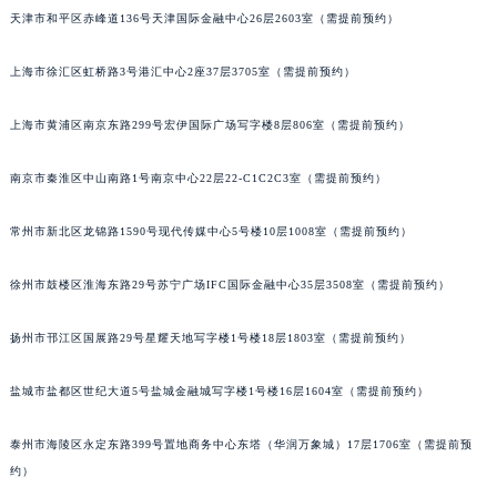
天津市和平区赤峰道136号天津国际金融中心26层2603室（需提前预约）
福州市鼓楼区五四路128-1号恒力城写字楼15层03室（需提前预约）
成都市锦江区人民东路6号SAC东原中心写字楼24层2406B室（需提前预约）
上海市徐汇区虹桥路3号港汇中心2座37层3705室（需提前预约）
重庆市江北区观音桥步行街2号融恒时代广场写字楼9层902室（需提前预约）
长沙市芙蓉区定王台街道建湘路393号世茂环球金融中心写字楼（芙蓉广场）10层13室（需提前预约）
上海市黄浦区南京东路299号宏伊国际广场写字楼8层806室（需提前预约）
郑州市二七区铭功路10号华润大厦写字楼29层2905室（需提前预约）
太原市迎泽区解放路15号亨得利名表服务中心（品牌授权店）3层整层（需提前预约）
南京市秦淮区中山南路1号南京中心22层22-C1C2C3室（需提前预约）
沈阳市沈河区中街路137号亨得利名表服务中心（品牌授权店）1层整层（需提前预约）
常州市新北区龙锦路1590号现代传媒中心5号楼10层1008室（需提前预约）
沈阳市沈河区中街路83号亨得利名表服务中心（品牌授权店）1层整层（需提前预约）
乌鲁木齐市天山区红山路26号时代广场（CCMALL）C座17层17-B（需提前预约）
徐州市鼓楼区淮海东路29号苏宁广场IFC国际金融中心35层3508室（需提前预约）
温州市鹿城区锦绣路1067号置信广场10层1015室（需提前预约）
哈尔滨市道里区友谊西路600号富力中心T2座写字楼29层03室（需提前预约）
扬州市邗江区国展路29号星耀天地写字楼1号楼18层1803室（需提前预约）
大连市中山区人民路15号国际金融大厦7层G室（需提前预约）
盐城市盐都区世纪大道5号盐城金融城写字楼1号楼16层1604室（需提前预约）
佛山市禅城区季华五路57号万科金融中心C座12层1205室（需提前预约）
东莞市东城街道鸿福东路1号民盈国贸中心T1写字楼9层907室（需提前预约）
泰州市海陵区永定东路399号置地商务中心东塔（华润万象城）17层1706室（需提前预
无锡市梁溪区人民中路139号恒隆广场写字楼1座11层1104室（需提前预约）
约）
南通市崇川区工农路57号圆融广场写字楼16层1603室（需提前预约）