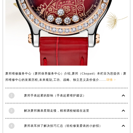
广西壮族自治区河池市金城江区金城江街道朝阳路萧邦售后服务中心（需提前预约）
广西壮族自治区贺州市八步区城东街道灵峰南路萧邦售后服务中心（需提前预约）
广西壮族自治区来宾市兴宾区桂中大道萧邦售后服务中心（需提前预约）
广西壮族自治区柳州市城中区中山中路萧邦售后服务中心（需提前预约）
广西壮族自治区钦州市钦南区金海湾东大街萧邦售后服务中心（需提前预约）
广西壮族自治区梧州市万秀区龙湖镇高旺路萧邦售后服务中心（需提前预约）
广西壮族自治区玉林市玉州区金玉路萧邦售后服务中心（需提前预约）
海南省儋州市儋州市那大镇兰洋北路萧邦售后服务中心（需提前预约）
海南省东方市八所镇解放西路萧邦售后服务中心（需提前预约）
萧邦维修服务中心（萧邦保养服务中心）介绍,萧邦（Chopard）本栏目为您提供：萧
邦维修中心的发展历程,未来规划,工坊、战略、独立意义及价值介......
详情 >
海南省琼海市嘉积镇东风路萧邦售后服务中心（需提前预约）
海南省三沙市西沙区西沙群岛永兴岛北京路萧邦售后服务中心（需提前预约）
2
萧邦手表起雾的影响（手表起雾维护建议）
海南省三亚市吉阳区迎宾路萧邦售后服务中心（需提前预约）
海南省万宁市万城镇解放路萧邦售后服务中心（需提前预约）
3
解决萧邦腕表星期走慢，精准调校秘籍在这里
海南省文昌市文城镇教育东路萧邦售后服务中心（需提前预约）
海南省五指山市通什镇三月三大道萧邦售后服务中心（需提前预约）
4
萧邦表耳掉了解决技巧汇总（轻松修复爱表的小妙招）
香港特别行政区尖沙咀区油尖旺区广东道萧邦售后服务中心（需提前预约）